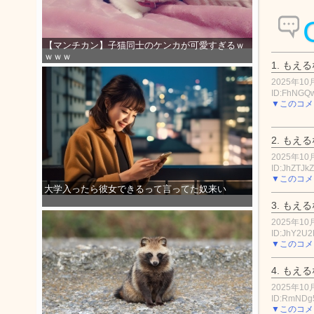
【マンチカン】子猫同士のケンカが可愛すぎるｗ
ｗｗｗ
1.
もえる
2025年10月
ID:FhNGQ
▼このコメ
2.
もえる
2025年10月
ID:JhZTJk
▼このコメ
大学入ったら彼女できるって言ってた奴来い
3.
もえる
2025年10月
ID:JhY2U
▼このコメ
4.
もえる
2025年10月
ID:RmNDg
▼このコメ