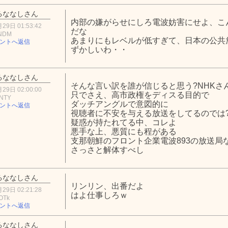
るななしさん
内部の嫌がらせにしろ電波妨害にせよ、こ
29日 01:53:42
だな
2NDM
あまりにもレベルが低すぎて、日本の公共
ントへ返信
ずかしいわ・・
るななしさん
そんな言い訳を誰が信じると思う?NHKさ
29日 02:00:00
只でさえ、高市政権をディスる目的で
kNTY
ダッチアングルで意図的に
ントへ返信
視聴者に不安を与える放送をしてるのでは
疑惑が持たれてる中、コレよ
悪手な上、悪質にも程がある
支那朝鮮のフロント企業電波893の放送局
さっさと解体すべし
るななしさん
リンリン、出番だよ
29日 02:21:28
はよ仕事しろｗ
OTk
ントへ返信
るななしさん