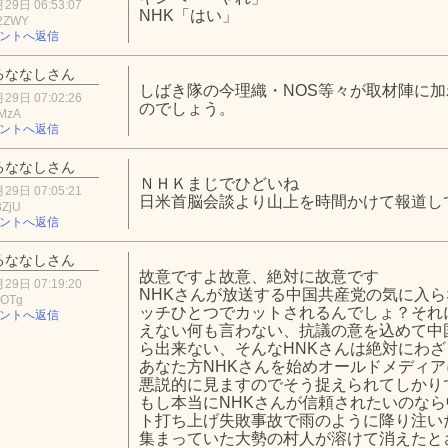
29日 06:53:07
NHK「はい」
2ZWY
ントへ返信
るななしさん
しばき隊の今理織・NOS等々が取材陣に
29日 07:02:26
のでしょう。
zMzA
ントへ返信
るななしさん
ＮＨＫまじでひどいね
29日 07:05:21
日米首脳会談より山上を時間かけて報道し
3ZjU
ントへ返信
るななしさん
故意ですよ故意、絶対に故意です
29日 07:19:20
NHKさんが放送する中国共産党の気に入
2OTg
ッチひとつでカットされるんでしょ？それ
ントへ返信
えない何も言わない、抗議の意を込めて中
ら出来ない、そんなHNKさんは絶対にわ
あなた方NHKさんを始めオールドメディ
悪説的に見ますのでそう捉えられてしかり
もし本当にNHKさんが信頼されたいのな
ト打ち上げ失敗事故で雨のように降り注い
集まっていた大勢の村人が溶けて消えたと