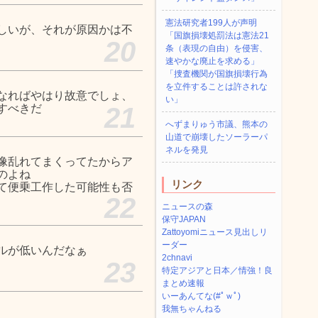
憲法研究者199人が声明
しいが、それが原因かは不
「国旗損壊処罰法は憲法21
20
条（表現の自由）を侵害、
速やかな廃止を求める」
「捜査機関が国旗損壊行為
を立件することは許されな
なればやはり故意でしょ、
い」
すべきだ
21
へずまりゅう市議、熊本の
山道で崩壊したソーラーパ
ネルを発見
像乱れてまくってたからア
のよね
リンク
て便乗工作した可能性も否
22
ニュースの森
保守JAPAN
Zattoyomiニュース見出しリ
ーダー
ルが低いんだなぁ
2chnavi
23
特定アジアと日本／情強！良
まとめ速報
いーあんてな(#ﾟｗﾟ)
我無ちゃんねる