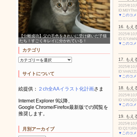
2025年10月
ID:M0YT
▼このコメ
16.
もえ
2025年10月
【分離成功】父の毛色をきれいに受け継いだ子猫
ID:I1YzhkN
たち！すごくキレイに分かれている！
▼このコメ
カテゴリ
17.
もえ
2025年10月
ID:VmN2ZlZ
サイトについて
▼このコメ
18.
もえ
絵提供：
２ch全AAイラスト化計画
さま
2025年10月
ID:ViNGQ3
Internet Explorer 9以降、
▼このコメ
Google Chrome/Firefox最新版での閲覧を
推奨します。
19.
もえ
2025年10月
ID:Q1YzR
月別アーカイブ
▼このコメ