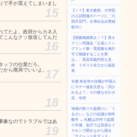
りで手が震えてしまいまし
15
【！？】東大教授、大学院
の入試関連のページに「六
四天安門」を埋め込み懲戒
処分に
見れてたよ。政府からカネ入
てこんなクソ放送してんだ
【国旗掲揚禁止！？】英オ
16
クソン州議会「公道にイン
グランド旗・英国旗を無許
可で掲揚することを禁
止」、英高等裁判所も支
タッフの仕業だろ。
持 イギリス全土から猛反
だから廃局でいいよ。
17
発
京都 有名寺の住職が中国人
にマナー違反注意も「消さ
れるよ？」その後なぜか火
18
災、全焼
地域の祭りや盆踊りに「う
るさい」などの抗議が例年
数件 → 札幌は20年で盆踊
事象なのでトラブルではあ
り半減、金沢では音楽をイ
19
ヤホンで聞きながら踊る
「サイレント盆ダンス」