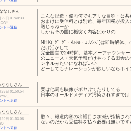
ななしさん
こんな捏造・偏向何でもアリな自称・公共
29日 01:40:33
おまけに受信料とは別途、毎年国税が投入
kOGY
送じゃねーか！
ントへ返信
しかもその国に楯突く内容ばかりの…
NHK(ﾆﾀﾞﾆﾀﾞ・ﾎﾙﾎﾙ・ｺﾘｱﾝｽﾞ)は即
だけ活かして
完全国営で24時間、基本ノーアナウンサ
のニュース・天気予報だけやってる田舎の
ンネルみたいになればいい
どーしてもナレーションが欲しいならボイ
るななしさん
実は他局も映像がボヤけてたりしてる
29日 01:50:54
日本のオールドメディア汚染されすぎでは
hYWE
ントへ返信
るななしさん
散々、報道内容の出鱈目さ加減が指摘され
29日 01:53:08
ないのだから受信料を払う必要は無いです
jQ
ントへ返信