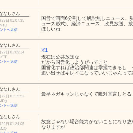
ななしさん
国営で画面6分割して解説無しニュース、災害
29日 01:07:35
ュース形式)、経済ニュース、政見放送、放
2MzQ
ほしいね
ントへ返信
ななしさん
※1
29日 01:09:14
現在は公共放送な
mYTE
ントへ返信
だから国営化しようぜってこと
国営化すれば政治部関連は掌握できるし、
追い出せばキレイになっていいじゃんって
ななしさん
最早ネガキャンじゃなくて敵対宣言しとる
29日 01:15:52
xMDg
ントへ返信
ななしさん
故意じゃない場合能力がないことになり故
29日 01:24:05
なりますが
iMzQ
ントへ返信