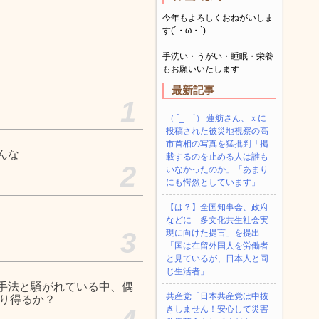
今年もよろしくおねがいしま
す(´・ω・`)
手洗い・うがい・睡眠・栄養
もお願いいたします
最新記事
1
（ ´_ゝ`） 蓮舫さん、ｘに
投稿された被災地視察の高
市首相の写真を猛批判「掲
んな
載するのを止める人は誰も
2
いなかったのか」「あまり
にも愕然としています」
【は？】全国知事会、政府
などに「多文化共生社会実
3
現に向けた提言」を提出
「国は在留外国人を労働者
と見ているが、日本人と同
じ生活者」
手法と騒がれている中、偶
共産党「日本共産党は中抜
あり得るか？
きしません！安心して災害