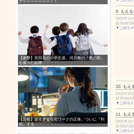
アーーーーーーー！！
9.
もえる
2025年10月
ID:MxMTN
▼このコメ
【衝撃】世田谷の小学生達、河川敷の『桑の実』
を食べた結果・・・・
10.
もえ
2025年10月
ID:RmMzh
▼このコメ
11.
もえ
【悲報】楽すぎる在宅ワークの正体、ついに『判
2025年10月
明』する・・・・・・
ID:I1N2VjN
▼このコメ