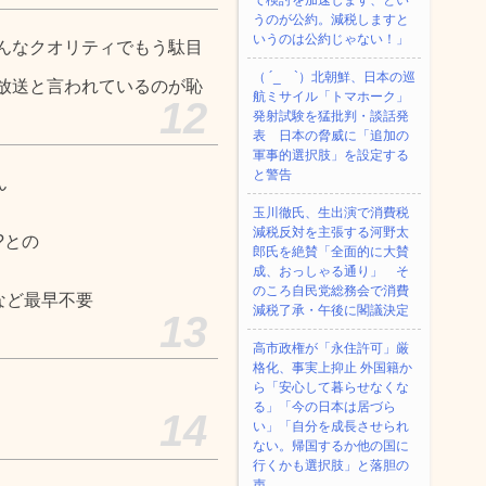
て検討を加速します、とい
うのが公約。減税しますと
いうのは公約じゃない！」
んなクオリティでもう駄目
（ ´_ゝ`）北朝鮮、日本の巡
放送と言われているのが恥
航ミサイル「‌トマホーク」
12
発射試験を猛批判・談話発
表 日本の脅威に「追加の
軍事的選択肢」を設定する
と警告
ん
玉川徹氏、生出演で消費税
減税反対を主張する河野太
?との
郎氏を絶賛「全面的に大賛
成、おっしゃる通り」 そ
のころ自民党総務会で消費
など最早不要
減税了承・午後に閣議決定
13
高市政権が「永住許可」厳
格化、事実上抑止 外国籍か
ら「安心して暮らせなくな
る」「今の日本は居づら
14
い」「自分を成長させられ
ない。帰国するか他の国に
行くかも選択肢」と落胆の
声