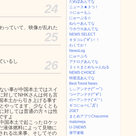
だめぽあんてな
24
ニュース★３つ！
☆にゅーもふ
にゅーぷる☆
ねらーあんてな
加わっていて、映像が乱れた
ウホウホあんてな
25
NEWS SELECT
キタコレ(ﾟ∀ﾟ)！！
わくてか！
NewsLog
にゅーぷろ
ているし
26
アナログあんてな
２ｃｈまとめちゃんねる
NEWS CHOICE
特亜流あんてな
Best Trend News
らない事が中国本土ではスイ
しぃアンテナ(*ﾟーﾟ)
に対してNHKさんは何も言
つーアンテナ(*ﾟ∀ﾟ)
国本土から引き上げる事す
のーアンテナ(ﾟAﾟ* )
ざとやってます、少なくとも
ギコにゅー(,,ﾟДﾟ)
アに対しては普通の方々は性
2GET
ですよ
まとめアプリChaconne
ら中国本土で起こったロケッ
matomeja
だ液体燃料によって見物に
U-1NEWS
される出来事、そしてその
保守速報