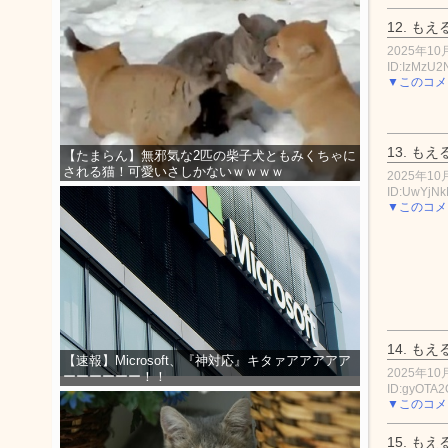
12.
もえ
2025年10月
ID:IzMzU
▼このコメ
13.
もえ
【たまらん】無邪気な2匹の柴子犬ともみくちゃに
される猫！可愛いさしかないｗｗｗｗ
2025年10月
ID:UwYjN
▼このコメ
14.
もえ
【速報】Microsoft、『神対応』キタァアアアアア
2025年10月
ーーーーーー！！
ID:gyOTA2
▼このコメ
15.
もえ