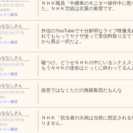
ＮＨＫ職員「中継車のモニター操作中に怒
29日 03:36:53
た」ＮＨＫ労組は左翼の巣窟です。
hmMWM
ントへ返信
るななしさん
外信のYouTubeで十分鮮明なライブ映像
29日 04:27:30
れてもらってヤクザ使って受信料取り立て
jc
から廃止一択だよ。
ントへ返信
るななしさん
嘘つけ。どうせＮＨＫの中にいるシナ人ス
29日 05:45:35
もうＮＨＫの使命はとっくに終わってるん
jI
ントへ返信
るななしさん
故意ではなくただの無能集団だもんな
29日 05:47:54
Njc
ントへ返信
るななしさん
ＮＨＫ「担当者の火病は当然に想定される
29日 05:50:56
りません」
hNTQ
ントへ返信