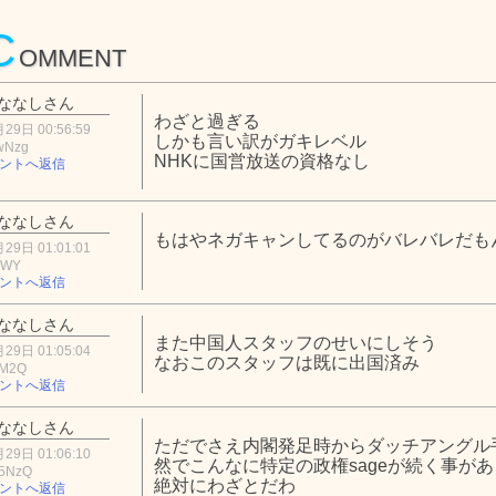
C
OMMENT
ななしさん
わざと過ぎる
29日 00:56:59
しかも言い訳がガキレベル
wNzg
NHKに国営放送の資格なし
ントへ返信
ななしさん
もはやネガキャンしてるのがバレバレだも
29日 01:01:01
ZWY
ントへ返信
ななしさん
また中国人スタッフのせいにしそう
29日 01:05:04
なおこのスタッフは既に出国済み
2M2Q
ントへ返信
ななしさん
ただでさえ内閣発足時からダッチアングル
29日 01:06:10
然でこんなに特定の政権sageが続く事が
5NzQ
絶対にわざとだわ
ントへ返信