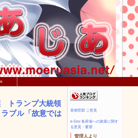
ok
継 トランプ大統領
首相官邸 ご意見
トラブル「故意では
e-Gov 各府省への政策に関す
る意見・要望
管理人より