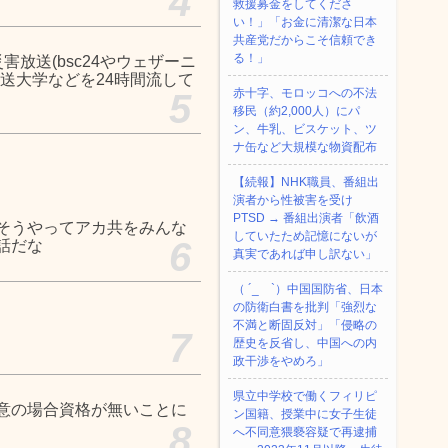
4
救援募金をしてくださ
い！」「お金に清潔な日本
共産党だからこそ信頼でき
る！」
放送(bsc24やウェザーニ
送大学などを24時間流して
赤十字、モロッコへの不法
5
移民（約2,000人）にパ
ン、牛乳、ビスケット、ツ
ナ缶など大規模な物資配布
【続報】NHK職員、番組出
演者から性被害を受け
PTSD → 番組出演者「飲酒
そうやってアカ共をみんな
していたため記憶にないが
6
話だな
真実であれば申し訳ない」
（ ´_ゝ`）中国国防省、日本
の防衛白書を批判「強烈な
不満と断固反対」「侵略の
7
歴史を反省し、中国への内
政干渉をやめろ」
県立中学校で働くフィリピ
意の場合資格が無いことに
ン国籍、授業中に女子生徒
8
へ不同意猥褻容疑で再逮捕