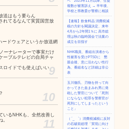
へ 2023年11月以降、生徒
複数が被害訴え → 半年後、
学校と県教委が警察に相談
放送はもう要らん
されてるなんて実質国営放
【速報】飲食料品 消費税減
税の方針を閣議決定、来年
4月から2年間1％に 高市総
理は秋の臨時国会で法案の
時解体、ハードウェアというか放送網
成立を目指す
ーノーナレーターで事実だけ
NHK職員、番組出演者から
ケーブルテレビの自局チャ
性被害を受けPTSDに 懇
親会後、意に沿わない性行
9
スロイドでも使えばいい
為、番組名など詳細は非公
表
玉川徹氏、刃物を持って向
かってきた血まみれ男に発
？
10
砲した警官について「死刑
にならない犯罪を警察官が
死刑にしてしまったという
こと」
ているNHKも、全然改善し
（ ´_ゝ`）消費税減税に反対
ね。
11
の石破前総理「実現に向け