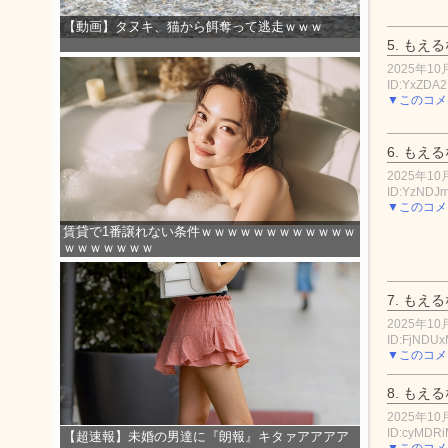
【動画】タヌキ、猫から餌奪って逃走ｗｗｗ
5.
もえる
2025年10月
ID:YxZDA
▼このコメ
6.
もえる
2025年10月
ID:YzNDJ
▼このコメ
賃貸で1番譲れない条件ｗｗｗｗｗｗｗｗｗｗｗｗ
ｗｗｗｗｗｗｗ
7.
もえる
2025年10月
ID:FjNDU
▼このコメ
8.
もえる
2025年10月
ID:cyMDR
【超速報】未婚の男達に『朗報』キタァアアアア
▼このコメ