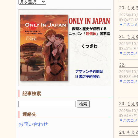
20.
もえ
2025年10月
ID:QxZGU
▼このコメ
21.
もえ
2025年10月
ID:c5YmF
▼このコメ
22.
2025年10月
ID:E3ZmE
▼このコメ
記事検索
23.
もえ
2025年10月
連絡先
ID:A4MzE
▼このコメ
お問い合わせ
24.
もえ