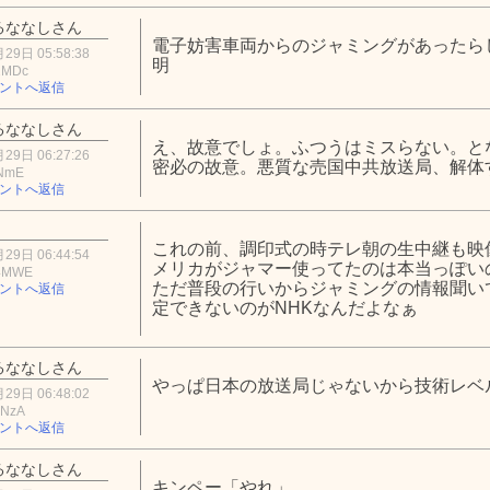
るななしさん
電子妨害車両からのジャミングがあったら
29日 05:58:38
明
2MDc
ントへ返信
るななしさん
え、故意でしょ。ふつうはミスらない。と
29日 06:27:26
密必の故意。悪質な売国中共放送局、解体
lNmE
ントへ返信
これの前、調印式の時テレ朝の生中継も映
29日 06:44:54
メリカがジャマー使ってたのは本当っぽい
4MWE
ただ普段の行いからジャミングの情報聞い
ントへ返信
定できないのがNHKなんだよなぁ
るななしさん
やっぱ日本の放送局じゃないから技術レベ
29日 06:48:02
1NzA
ントへ返信
るななしさん
キンペー「やれ」