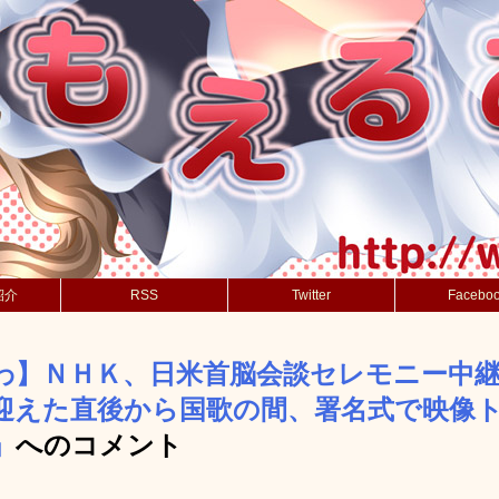
紹介
RSS
Twitter
Facebo
わ】ＮＨＫ、日米首脳会談セレモニー中
迎えた直後から国歌の間、署名式で映像
」
へのコメント