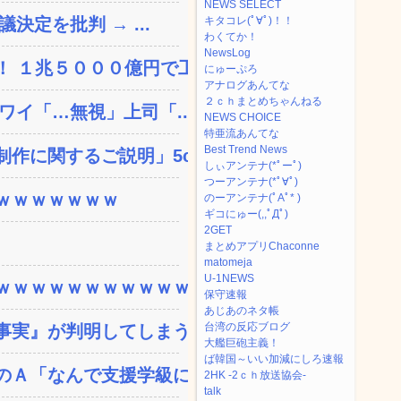
NEWS SELECT
決定を批判 → ...
キタコレ(ﾟ∀ﾟ)！！
わくてか！
NewsLog
 １兆５０００億円で工...
にゅーぷろ
アナログあんてな
２ｃｈまとめちゃんねる
ワイ「…無視」上司「...
NEWS CHOICE
特亜流あんてな
Best Trend News
に関するご説明」5c...
しぃアンテナ(*ﾟーﾟ)
つーアンテナ(*ﾟ∀ﾟ)
ｗｗｗｗｗｗｗ
のーアンテナ(ﾟAﾟ* )
ギコにゅー(,,ﾟДﾟ)
2GET
まとめアプリChaconne
matomeja
U-1NEWS
ｗｗｗｗｗｗｗｗｗｗｗ...
保守速報
あじあのネタ帳
台湾の反応ブログ
実』が判明してしまう・...
大艦巨砲主義！
ば韓国～いい加減にしろ速報
Ａ「なんで支援学級に入...
2HK -2ｃｈ放送協会-
talk