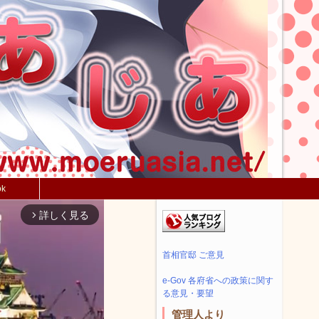
ok
詳しく見る
arrow_forward_ios
首相官邸 ご意見
e-Gov 各府省への政策に関す
る意見・要望
管理人より