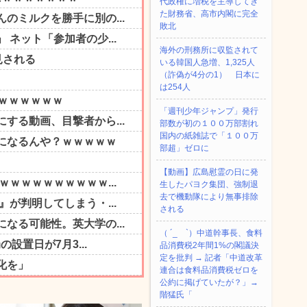
代政権に増税を主導してき
た財務省、高市内閣に完全
敗北
海外の刑務所に収監されて
いる韓国人急増、1,325人
（詐偽が4分の1） 日本に
は254人
「週刊少年ジャンプ」発行
部数が初の１００万部割れ
国内の紙雑誌で「１００万
部超」ゼロに
【動画】広島慰霊の日に発
生したパヨク集団、強制退
去で機動隊により無事排除
される
（ ´_ゝ`）中道幹事長、食料
品消費税2年間1%の閣議決
定を批判 → 記者「中道改革
連合は食料品消費税ゼロを
公約に掲げていたが？」→
階猛氏「