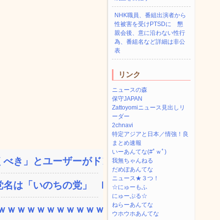
NHK職員、番組出演者から
性被害を受けPTSDに 懇
親会後、意に沿わない性行
為、番組名など詳細は非公
表
リンク
ニュースの森
保守JAPAN
Zattoyomiニュース見出しリ
ーダー
2chnavi
特定アジアと日本／情強！良
まとめ速報
いーあんてな(#ﾟｗﾟ)
べき」とユーザーがドン引...
我無ちゃんねる
だめぽあんてな
ニュース★３つ！
名は「いのちの党」 略称...
☆にゅーもふ
にゅーぷる☆
ねらーあんてな
ｗｗｗｗｗｗｗｗｗｗｗ...
ウホウホあんてな