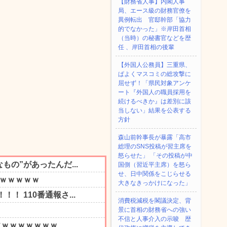
【財務省人事】内閣人事
局、エース級の財務官僚を
異例転出 官邸幹部「協力
的でなかった」※岸田首相
（当時）の秘書官などを歴
任 、岸田首相の後輩
【外国人公務員】三重県、
ぱよくマスコミの総攻撃に
屈せず！「県民対象アンケ
ート『外国人の職員採用を
続けるべきか』は差別に該
当しない」結果を公表する
方針
森山前幹事長が暴露「高市
総理のSNS投稿が習主席を
怒らせた」 「その投稿が中
国側（習近平主席）を怒ら
せ、日中関係をこじらせる
大きなきっかけになった」
消費税減税を閣議決定、背
景に首相の財務省への強い
不信と人事介入の示唆 歴