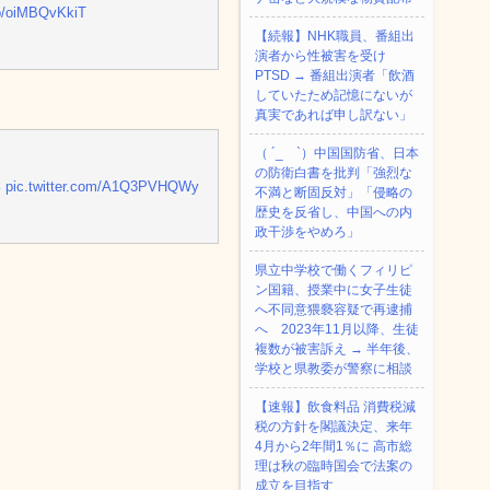
co/oiMBQvKkiT
【続報】NHK職員、番組出
演者から性被害を受け
PTSD → 番組出演者「飲酒
していたため記憶にないが
真実であれば申し訳ない」
（ ´_ゝ`）中国国防省、日本
の防衛白書を批判「強烈な
い
pic.twitter.com/A1Q3PVHQWy
不満と断固反対」「侵略の
歴史を反省し、中国への内
政干渉をやめろ」
県立中学校で働くフィリピ
ン国籍、授業中に女子生徒
へ不同意猥褻容疑で再逮捕
へ 2023年11月以降、生徒
複数が被害訴え → 半年後、
学校と県教委が警察に相談
【速報】飲食料品 消費税減
税の方針を閣議決定、来年
4月から2年間1％に 高市総
理は秋の臨時国会で法案の
成立を目指す