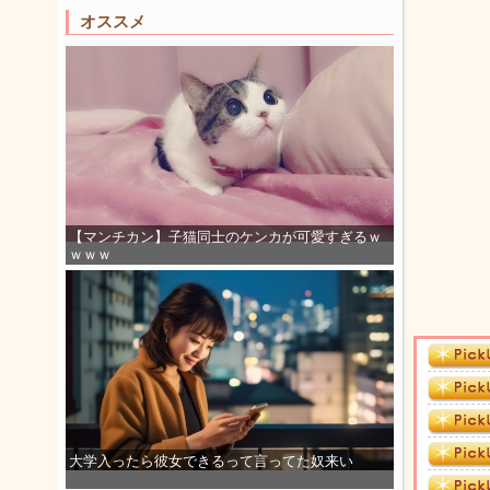
オススメ
【マンチカン】子猫同士のケンカが可愛すぎるｗ
ｗｗｗ
大学入ったら彼女できるって言ってた奴来い