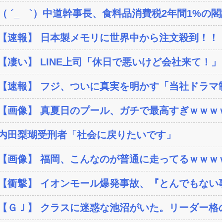
（ ´_ゝ`）中道幹事長、食料品消費税2年間1%の閣議
【速報】 日本製メモリに世界中から注文殺到！！！
【凄い】 LINE上司「休日で悪いけど会社来て！」
【速報】 フジ、ついに真実を明かす「当社ドラマ制作
【画像】 真夏日のプール、ガチで最高すぎｗｗｗ
内田梨瑚受刑者「社会に戻りたいです」
【画像】 福岡、こんなのが普通に走ってるｗｗｗｗ
【衝撃】 イオンモール爆発事故、『とんでもない事
【ＧＪ】 クラスに迷惑な池沼がいた。リーダー格の