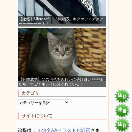
【速報】Microsoft、『神対応』キタァアアアアア
ーーーーーー！！
【分離成功】父の毛色をきれいに受け継いだ子猫
たち！すごくキレイに分かれている！
カテゴリ
サイトについて
絵提供：
２ch全AAイラスト化計画
さま