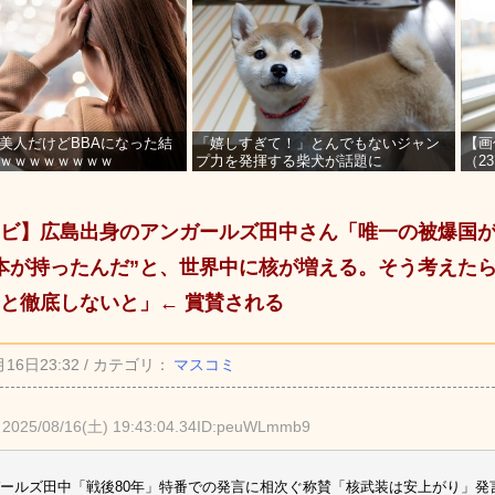
美人だけどBBAになった結
「嬉しすぎて！」とんでもないジャン
【画
ｗｗｗｗｗｗｗｗ
プ力を発揮する柴犬が話題に
（2
を募
ビ】広島出身のアンガールズ田中さん「唯一の被爆国
本が持ったんだ”と、世界中に核が増える。そう考えた
と徹底しないと」← 賞賛される
月16日23:32 / カテゴリ：
マスコミ
2025/08/16(土) 19:43:04.34ID:peuWLmmb9
ールズ田中「戦後80年」特番での発言に相次ぐ称賛「核武装は安上がり」発