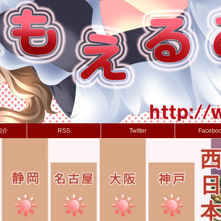
紹介
RSS
Twitter
Facebo