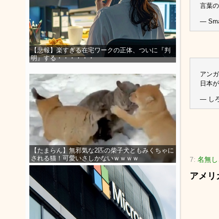
言葉の
— Sma
【悲報】楽すぎる在宅ワークの正体、ついに『判
明』する・・・・・・
アンガ
日本が
— しろ
【たまらん】無邪気な2匹の柴子犬ともみくちゃに
される猫！可愛いさしかないｗｗｗｗ
7:
名無し
アメリ