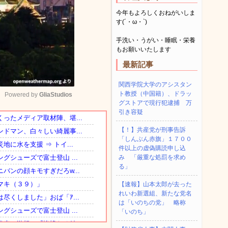
今年もよろしくおねがいしま
す(´・ω・`)
手洗い・うがい・睡眠・栄養
もお願いいたします
最新記事
関西学院大学のアシスタン
ト教授（中国籍）、ドラッ
Powered by 
GliaStudios
グストアで現行犯逮捕 万
引き容疑
Mute
【！】共産党が刑事告訴
「しんぶん赤旗」１７００
件以上の虚偽購読申し込
み 「厳重な処罰を求め
る」
【速報】山本太郎が去った
れいわ新選組、新たな党名
は「いのちの党」 略称
「いのち」