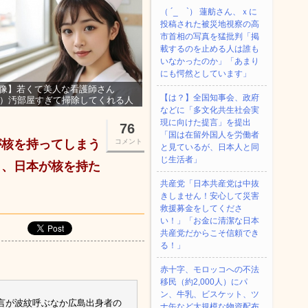
（ ´_ゝ`） 蓮舫さん、ｘに
投稿された被災地視察の高
市首相の写真を猛批判「掲
載するのを止める人は誰も
いなかったのか」「あまり
にも愕然としています」
像】若くて美人な看護師さん
【は？】全国知事会、政府
3）汚部屋すぎて掃除してくれる人
などに「多文化共生社会実
集ｗｗｗ
現に向けた提言」を提出
76
「国は在留外国人を労働者
が核を持ってしまう
コメント
と見ているが、日本人と同
じ生活者」
ら、日本が核を持た
共産党「日本共産党は中抜
きしません！安心して災害
救援募金をしてくださ
い！」「お金に清潔な日本
共産党だからこそ信頼でき
る！」
赤十字、モロッコへの不法
移民（約2,000人）にパ
ン、牛乳、ビスケット、ツ
言が波紋呼ぶなか広島出身者の
ナ缶など大規模な物資配布