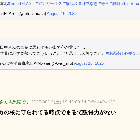
重み
#SmartFLASH
#アンガールズ
#核武装
#田中卓志
#発言
#称賛
https://t.
rtFLASH (@info_smafla)
August 16, 2025
田中さんの言葉に思わず涙が出て心が震えた…
世界に示す姿勢ってこういうことだと思うし大切なこと。
#核武装は必要な
んぼ🍉消費税廃止🍉No war (@war_siro)
August 16, 2025
さん＠恐縮です
2025/08/16(土) 19:45:09.74ID:84ue6wK30
カの核に守られてる時点でまるで説得力がない