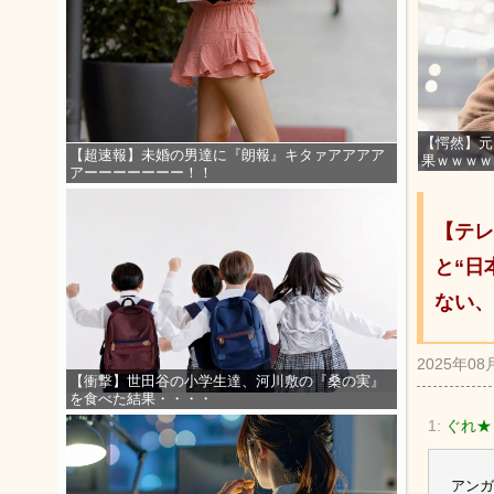
【愕然】元
【超速報】未婚の男達に『朗報』キタァアアアア
果ｗｗｗｗ
アーーーーーーー！！
【テレ
と“日
ない、
2025年08
【衝撃】世田谷の小学生達、河川敷の『桑の実』
を食べた結果・・・・
1:
ぐれ★
アンガ