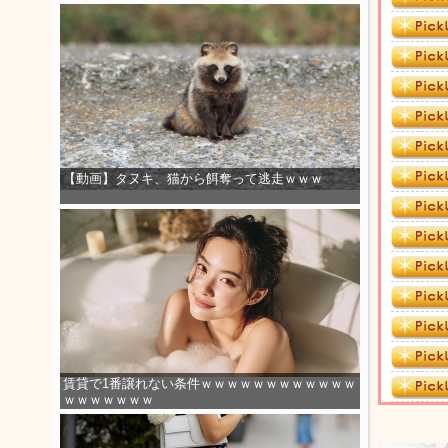
【動画】タヌキ、猫から餌奪って逃走ｗｗｗ
賃貸で1番譲れない条件ｗｗｗｗｗｗｗｗｗｗｗｗ
ｗｗｗｗｗｗｗ