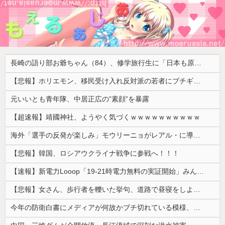
長崎の語り部お爺ちゃん（84）、修学旅行生に「日本も原爆を持たないと負ける」と言われびっくり！ 被団協代表（85）も中学生に「核を持たないで日本を守れますか」と問われ危機感
【悲報】ホリエモン、移民受け入れ反対派の若者にブチギレ「差別するなんて最低だ！」 → スタジオ誰も反論できず沈黙 ………
元いいとも青年隊、中居正広の”素顔”を暴露
【超速報】靖國神社、ようやく気づくｗｗｗｗｗｗｗｗｗｗ
海外「選手の反発が楽しみ」モウリーニョがレアル・に導入した新ルール（海外の反応）
【悲報】韓国、ロシアウクライナ戦争に参戦へ！！！
【速報】新電力Looop「19-21時電力無料の実証開始」みんなこれにするじゃん、電力会社の勢力図が変わるか
【悲報】女さん、歩行者を轢いた挙句、道路で昼寝をしようとしてしまう
今年の防衛白書にメディアが何故かブチ切れている模様、躍起になって批判するも逆に有権者からは……