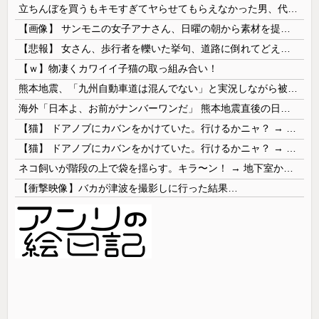
立ちんぼを買うもキモすぎてヤらせてもらえなかった男、代わりの足コキでまさかの大量身寸米青ｗｗｗ
【画像】 サンモニの女子アナさん、日曜の朝から素材を提供してしまう
【悲報】 女さん、歩行者を轢いた挙句、道路に倒れてどえらいことになってしまうw w w w w w w
【ｗ】物凄くカワイイ子猫の取っ組み合い！
熊本地震、「九州自動車道は混んでない」と実況しながら被災地へ向かう有名アナなどに批判殺到 全国紙記者「最新の状況をいち早く伝えることは報道機関としての責務」「情報を取り上げることには大きな意義がある」
海外「日本よ、お前がナンバーワンだ」 熊本地震直後の日本の対応のスピードに世界が衝撃
【猫】 ドアノブにカバンをかけていた。行けるかニャ？ → 猫はこうなります…
【猫】 ドアノブにカバンをかけていた。行けるかニャ？ → 猫はこうなります…
ネコ飼いが階段の上で袋を揺らす。キラ〜ン！ → 地下室からヤツが現れる…
【衝撃映像】バカが津波を撮影しに行った結果…