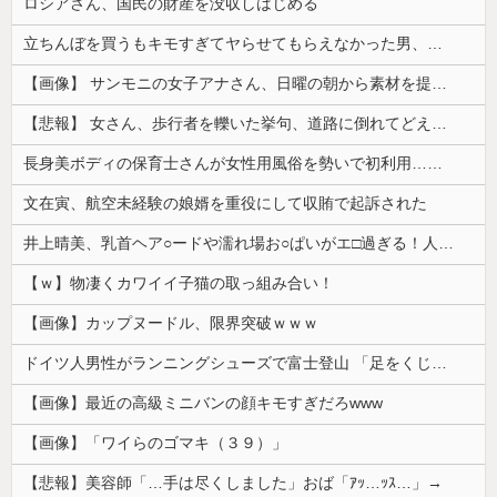
ロシアさん、国民の財産を没収しはじめる
立ちんぼを買うもキモすぎてヤらせてもらえなかった男、代わりの足コキでまさかの大量身寸米青ｗｗｗ
【画像】 サンモニの女子アナさん、日曜の朝から素材を提供してしまう
【悲報】 女さん、歩行者を轢いた挙句、道路に倒れてどえらいことになってしまうw w w w w w w
長身美ボディの保育士さんが女性用風俗を勢いで初利用…子供に絶対見せられないメスの顔でイキまくり。
文在寅、航空未経験の娘婿を重役にして収賄で起訴された
井上晴美、乳首ヘア○ードや濡れ場お○ぱいがエ□過ぎる！人生最後のラスト写真集、最高！！
【ｗ】物凄くカワイイ子猫の取っ組み合い！
【画像】カップヌードル、限界突破ｗｗｗ
ドイツ人男性がランニングシューズで富士登山 「足をくじいて動けない」
【画像】最近の高級ミニバンの顔キモすぎだろwww
【画像】「ワイらのゴマキ（３９）」
【悲報】美容師「…手は尽くしました」おば「ｱｯ…ｯｽ…」→