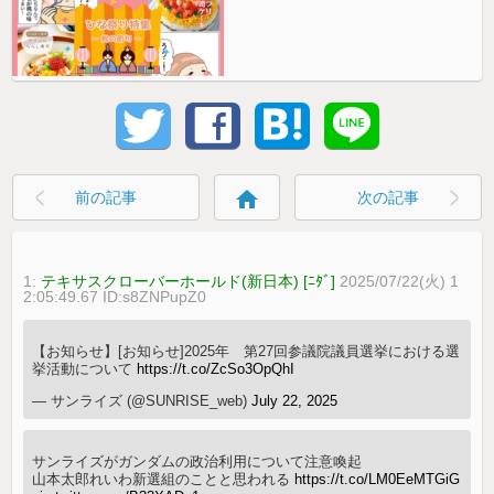
home
前の記事
次の記事
1:
テキサスクローバーホールド(新日本) [ﾆﾀﾞ]
2025/07/22(火) 1
2:05:49.67 ID:s8ZNPupZ0
【お知らせ】[お知らせ]2025年 第27回参議院議員選挙における選
挙活動について
https://t.co/ZcSo3OpQhI
— サンライズ (@SUNRISE_web)
July 22, 2025
サンライズがガンダムの政治利用について注意喚起
山本太郎れいわ新選組のことと思われる
https://t.co/LM0EeMTGiG