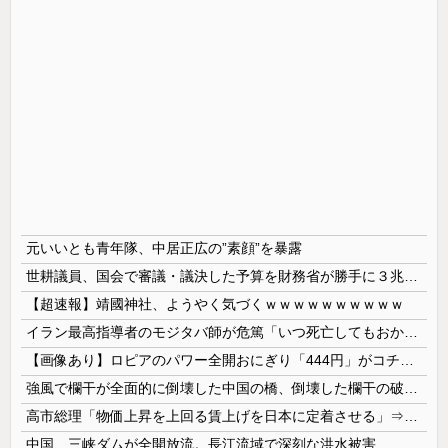
元いいとも青年隊、中居正広の”素顔”を暴露
世耕議員、国会で審議・議決した予算を財務省が勝手に３兆円動かしていると指摘・問題視
【超速報】靖國神社、ようやく気づくｗｗｗｗｗｗｗｗｗｗ
イラン最高指導者のモジタバ師が危篤「いつ死亡してもおかしくない」…イラン大統領「意思疎通はかなり難しい」！
【画像あり】ロピアのパワー全開おにぎり「444円」がコチラｗｗｗｗｗ
強風で欄干が全面的に倒壊した中国の橋、倒壊した欄干の破片を調べると凄まじい事実が発覚して……
高市総理「物価上昇を上回る賃上げを日本に定着させる」⇒ 国家公務員月給3.51％増へ
中国、三峡ダムが全開放流。長江流域で深刻な洪水被害