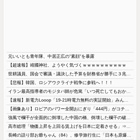
元いいとも青年隊、中居正広の”素顔”を暴露
【超速報】靖國神社、ようやく気づくｗｗｗｗｗｗｗｗｗｗ
世耕議員、国会で審議・議決した予算を財務省が勝手に３兆円動かしていると指摘・問題視
【悲報】韓国、ロシアウクライナ戦争に参戦へ！！！
イラン最高指導者のモジタバ師が危篤「いつ死亡してもおかしくない」…イラン大統領「意思疎通はかなり難しい」！
【速報】新電力Looop「19-21時電力無料の実証開始」みんなこれにするじゃん、電力会社の勢力図が変わるか
【画像あり】ロピアのパワー全開おにぎり「444円」がコチラｗｗｗｗｗ
強風で欄干が全面的に倒壊した中国の橋、倒壊した欄干の破片を調べると凄まじい事実が発覚して……
高市総理「物価上昇を上回る賃上げを日本に定着させる」⇒ 国家公務員月給3.51％増へ
長崎の語り部お爺ちゃん（84）、修学旅行生に「日本も原爆を持たないと負ける」と言われびっくり！ 被団協代表（85）も中学生に「核を持たないで日本を守れますか」と問われ危機感