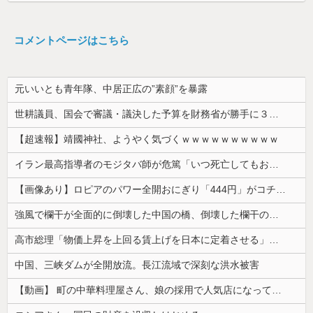
コメントページはこちら
元いいとも青年隊、中居正広の”素顔”を暴露
世耕議員、国会で審議・議決した予算を財務省が勝手に３兆円動かしていると指摘・問題視
【超速報】靖國神社、ようやく気づくｗｗｗｗｗｗｗｗｗｗ
イラン最高指導者のモジタバ師が危篤「いつ死亡してもおかしくない」…イラン大統領「意思疎通はかなり難しい」！
【画像あり】ロピアのパワー全開おにぎり「444円」がコチラｗｗｗｗｗ
強風で欄干が全面的に倒壊した中国の橋、倒壊した欄干の破片を調べると凄まじい事実が発覚して……
高市総理「物価上昇を上回る賃上げを日本に定着させる」⇒ 国家公務員月給3.51％増へ
中国、三峡ダムが全開放流。長江流域で深刻な洪水被害
【動画】 町の中華料理屋さん、娘の採用で人気店になってしまう