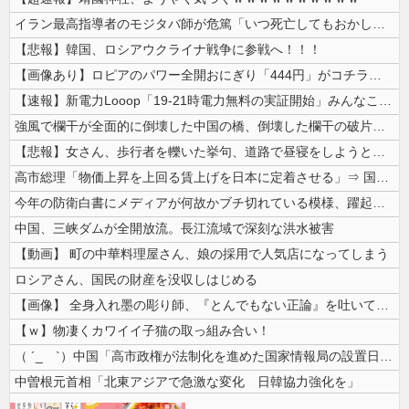
イラン最高指導者のモジタバ師が危篤「いつ死亡してもおかしくない」…イラ...
【悲報】韓国、ロシアウクライナ戦争に参戦へ！！！
【画像あり】ロピアのパワー全開おにぎり「444円」がコチラｗｗｗｗｗ
【速報】新電力Looop「19-21時電力無料の実証開始」みんなこれに...
強風で欄干が全面的に倒壊した中国の橋、倒壊した欄干の破片を調べると凄ま...
【悲報】女さん、歩行者を轢いた挙句、道路で昼寝をしようとしてしまう
高市総理「物価上昇を上回る賃上げを日本に定着させる」⇒ 国家公務員月...
今年の防衛白書にメディアが何故かブチ切れている模様、躍起になって批判す...
中国、三峡ダムが全開放流。長江流域で深刻な洪水被害
【動画】 町の中華料理屋さん、娘の採用で人気店になってしまう
ロシアさん、国民の財産を没収しはじめる
【画像】 全身入れ墨の彫り師、『とんでもない正論』を吐いて30万再生さ...
【ｗ】物凄くカワイイ子猫の取っ組み合い！
（ ´_ゝ`）中国「高市政権が法制化を進めた国家情報局の設置日が7月3...
中曽根元首相「北東アジアで急激な変化 日韓協力強化を」