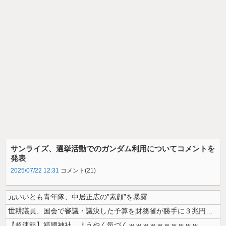
サンライズ、選挙活動でのガンダム利用についてコメントを
発表
2025/07/22 12:31
コメント(21)
元いいとも青年隊、中居正広の”素顔”を暴露
世耕議員、国会で審議・議決した予算を財務省が勝手に３兆円動かしていると...
【超速報】靖國神社、ようやく気づくｗｗｗｗｗｗｗｗｗｗ