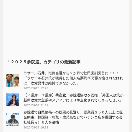
「２０２５参院選」カテゴリの最新記事
ラサール石井、比例当選から２か月で社民党副党首に！！！
「ラサール石井氏が獲得した個人名票約20万票が含まれなけれ
ば、政党要件は維持できなかった」
2025/09/25 12:28
【７議席→３議席】共産党、参院選惨敗を総括 「外国人政策が
新興政党の主張やメディアにより争点化されてしまったせい」
2025/09/03 21:31
参院選で自民候補への投票の見返り、従業員２５０人以上に現
金約束、韓国籍（鳥取・鹿児島などでパチンコ店を展開する会
社社長ら）６人を逮捕
2025/08/27 16:13