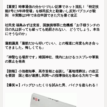
【重要】時事通信の分かりづらい記事でネット混乱！「特定技
能2号に5年枠登場」を移民拡大と勘違いし反対パブコメが殺
到 ※実際は3年で永住申請できた穴を塞ぐ改正
社民党 福島みずほ党首、国旗損壊罪に危機感「お子様ランチの
日の丸は折っても破っても処罰されない、 どうでしょう。本当
にそうなのか」
蓮舫議員「蓮舫だから叩いていい、との報道に何度も向き合っ
てきました。悔しくても」
「神聖なる場所です」靖国神社、境内におけるコスプレや軍装
の禁止を発表
【朗報】小池都知事、高市首相と会談し「墓地埋葬法」の改正
を要請 国と都が連携し民間への指導強化を進める方向で一致
【爆笑ｗ】バッグひったくりを試みた男、バイクを盗られる！