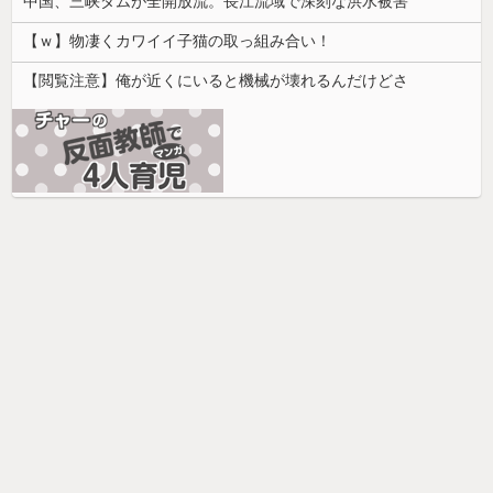
中国、三峡ダムが全開放流。長江流域で深刻な洪水被害
【ｗ】物凄くカワイイ子猫の取っ組み合い！
【閲覧注意】俺が近くにいると機械が壊れるんだけどさ