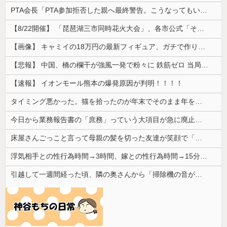
PTA会長「PTA参加拒否した親へ最終警告。こうなってもいい？」
【8/22開催】 「琵琶湖三市同時花火大会」、各市公式「そんな花火大会は存在しない」→ 高価チケットを購入した人達がSNS阿鼻叫喚
【画像】 キャミイの18万円の最新フィギュア、ガチで作り込みがエグすぎる
【悲報】 中国、橋の欄干が強風一発で粉々に 鉄筋ゼロ 当局「接着剤でくっつけただけ」「正常で、品質問題はない」
【速報】 イオンモール熊本の爆発原因が判明！！！！
タイミング悪かった。猫を拾ったのが年末でそのまま年を越すことになった
今日から業務報告書の「庶務」っていう大項目が急に廃止されたんだけど意味不明すぎる
床屋さんごっこと言って母親の髪を切った友達が笑顔で「はい、次〇〇の番！」とハサミを差し出してきた。
浮気相手との性行為時間→3時間、嫁との性行為時間→15分wwwwwwwww
引越して一週間経った頃、隣の奥さんから「掃除機の音がうるさい」と苦情があった。静かに暮らしていたはずなのに、原因を探るとまさかの事実が…