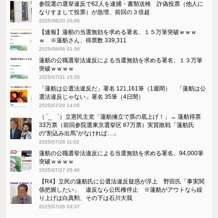
参院選の選挙違反で62人を逮捕・書類送検 詐偽投票（他人に
なりすまして投票）が急増、前回の３倍超
2025/08/20 20:06
【速報】蓮舫の当選無効を求める署名、１５万筆突破ｗｗｗ
ｗ ※蓮舫さん、得票数 339,311
2025/08/06 01:36
蓮舫の公職選挙法違反による当選無効を求める署名、１３万筆
突破ｗｗｗｗ
2025/07/31 15:35
「蓮舫は公選法違反だ」署名 121,161筆（1週間） 「蓮舫は公
選法違反じゃない」署名 35筆（4日間）
2025/07/29 14:05
（ ´_ゝ`）立憲民主党「蓮舫擁立で票の底上げ！」→ 蓮舫得票
33万票（前回参院選東京選挙区 67万票）実質敗戦「蓮舫氏
の“割込み出馬”がなければ…」
2025/07/28 11:02
蓮舫の公職選挙法違反による当選無効を求める署名、94,000筆
突破ｗｗｗｗ
2025/07/27 05:46
【R4】立民の蓮舫氏に公選法違反疑惑が浮上 野田氏「事実関
係把握したい」 違反なら公民権停止 ※蓮舫がアウトなら繰
り上げは白真勲、その下は石川大我
2025/07/26 03:37