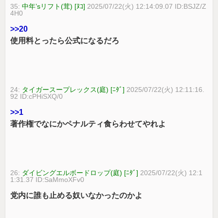
35:
中年’sリフト(茸) [ﾇｺ]
2025/07/22(火) 12:14:09.07 ID:BSJZ/Z
4H0
>>20
使用料とったら公式になるだろ
24:
タイガースープレックス(庭) [ﾆﾀﾞ]
2025/07/22(火) 12:11:16.
92 ID:cPHiSXQ/0
>>1
著作権でなにかペナルティ食らわせてやれよ
26:
ダイビングエルボードロップ(庭) [ﾆﾀﾞ]
2025/07/22(火) 12:1
1:31.37 ID:SaMmoXFv0
党内に誰も止める奴いなかったのかよ