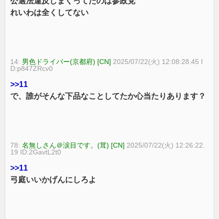
公選法違反しまくってたのは参政党
れいわは全くしてない
14:
男色ドライバー(京都府) [CN]
2025/07/22(火) 12:08:28.45 I
D:p847ZRcv0
>>11
で、誰がそんな下品なことしてたか心当たりあります？
78:
名無しさん＠涙目です。(茸) [CN]
2025/07/22(火) 12:26:22.
19 ID:2GavtL2t0
>>11
弓庭いいかげんにしろよ