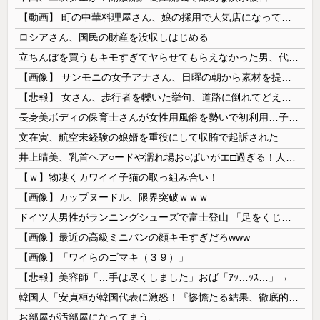
【動画】 町の中華料理屋さん、娘の採用で人気店になってしまう
ロシアさん、国民の財産を没収しはじめる
立ちんぼを買うもキモすぎてヤらせてもらえなかった男、代わりの足コキでまさかの大量身寸米青ｗｗｗ
【画像】 サンモニの女子アナさん、日曜の朝から素材を提供してしまう
【悲報】 女さん、歩行者を轢いた挙句、道路に倒れてどえらいことになってしまうw w w w w w w
長身美ボディの保育士さんが女性用風俗を勢いで初利用…子供に絶対見せられないメスの顔でイキまくり。
文在寅、航空未経験の娘婿を重役にして収賄で起訴された
井上晴美、乳首ヘア○ードや濡れ場お○ぱいがエ□過ぎる！人生最後のラスト写真集、最高！！
【ｗ】物凄くカワイイ子猫の取っ組み合い！
【画像】カップヌードル、限界突破ｗｗｗ
ドイツ人男性がランニングシューズで富士登山 「足をくじいて動けない」
【画像】最近の高級ミニバンの顔キモすぎだろwww
【画像】「ワイらのゴマキ（３９）」
【悲報】美容師「…手は尽くしました」おば「ｱｯ…ｯｽ…」→
韓国人「安貞桓が韓国代表に激怒！『惨憺たる結果、徹底的な刷新が必要だ』と監督や協会を痛烈批判」
お部屋が汚部屋になってまう、、