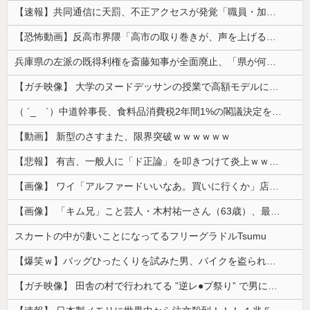
【速報】共同通信に天罰、不正アクセスが発覚「職員・加盟社・取引先などの情報6000件が漏えいした可能性」
【恐怖動画】反高市界隈「高市の取り巻きが、声を上げる被災地のおばちゃんに詰め寄ってるぅ！」→よく聞くと何やらヤバいことを言っていると話題に…
兵庫県の左派の既得利権を斎藤知事が全面廃止、「県が何をするねん？」と存在意義そのものが不明で……
【ガチ映像】 大学のヌードデッサンの授業で高額モデルに依頼したら○○○が凄すぎた動画、お前らの想像の20倍は凄い
（ ´_ゝ`）中道幹事長、食料品消費税2年間1%の閣議決定を批判 → 記者「中道改革連合は食料品消費税ゼロを公約に掲げていたが？」→ 階猛氏「
【動画】 新型のさすまた、限界突破ｗｗｗｗｗｗ
【悲報】 有吉、一般人に「ド正論」を叩きつけて炎上ｗｗｗｗｗｗｗｗ
【画像】 ワイ「アルファードいいなあ。買いに行くか」店員「ほいっ見積もりな！」ワイ「金額おかしくね？」←お前らもそう思うよな？？？？？
【画像】 「キム兄」こと芸人・木村祐一さん（63歳）、最新の松本人志さんとのツーショットが完全に別人だとネット騒然！ 「マジで誰かわからん」...
スカートの中が凄いことになってるフリーグラドルTsumu
【爆笑ｗ】バッグひったくりを試みた男、バイクを盗られる！
【ガチ映像】 田舎の村で行われてる ”逆レ●プ祭り” で男に跨って無理矢理チ●コを挿入する女の動画がエ□すぎる…