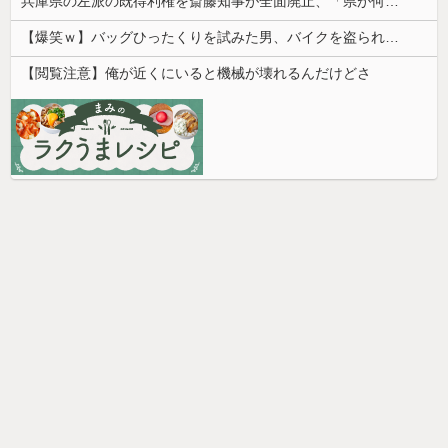
兵庫県の左派の既得利権を斎藤知事が全面廃止、「県が何をするねん？」と存在意義そのものが不明で……
【爆笑ｗ】バッグひったくりを試みた男、バイクを盗られる！
【閲覧注意】俺が近くにいると機械が壊れるんだけどさ