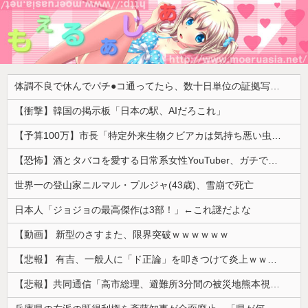
体調不良で休んでパチ●コ通ってたら、数十日単位の証拠写真撮られて会社クビになった
【衝撃】韓国の掲示板「日本の駅、AIだろこれ」
【予算100万】市長「特定外来生物クビアカは気持ち悪い虫だしそんな需要ないと思う」1匹300円相当の報奨金→初日に42万取られ焦り
【恐怖】酒とタバコを愛する日常系女性YouTuber、ガチで体が終わる・・・
世界一の登山家ニルマル・プルジャ(43歳)、雪崩で死亡
日本人「ジョジョの最高傑作は3部！」←これ謎だよな
【動画】 新型のさすまた、限界突破ｗｗｗｗｗｗ
【悲報】 有吉、一般人に「ド正論」を叩きつけて炎上ｗｗｗｗｗｗｗｗ
【悲報】共同通信「高市総理、避難所3分間の被災地熊本視察動画に批判！」 → 内閣報道官「避難所視察は51分間！大変な状況の中で、1時間近く受け入れていただき、感謝！」