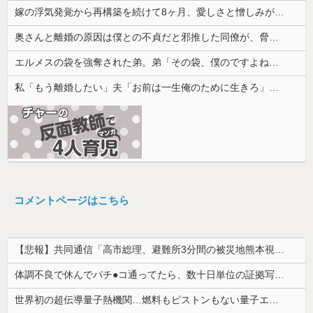
嫁の浮気発覚から再構築を続けて8ヶ月、愛しさと憎しみが交互に押し寄せてる。もう一回俺に恋させてあげたい。
奥さんと離婚の原因は僕との不貞だと邪推した同僚が、脅迫行為するようになった。奥さんとは何の関係もないのに...
エルメスの袋を強奪された弟。弟「その袋、僕のですよね？」女性「私の物ですけど？」→中身を確認した瞬間、言い逃れできない状況になり…
私「もう離婚したい」夫「お前は一生俺のために生きろ」→話し合いになるはずが恐ろしい要求を突き付けられて…
コメントページはこちら
【悲報】共同通信「高市総理、避難所3分間の被災地熊本視察動画に批判！」 → 内閣報道官「避難所視察は51分間！大変な状況の中で、1時間近く受け入...
体調不良で休んでパチ●コ通ってたら、数十日単位の証拠写真撮られて会社クビになった
世界初の超伝導量子熱機関…燃料もピストンもない量子エンジンが回った！