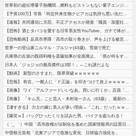
世界初の超伝導量子熱機関…燃料もピストンもない量子エンジンが回った！
【予算100万】市長「特定外来生物クビアカは気持ち悪い虫だしそんな需要...
【速報】共同通信に天罰、不正アクセスが発覚「職員・加盟社・取引先などの...
【恐怖】酒とタバコを愛する日常系女性YouTuber、ガチで体が終わる...
【恐怖動画】反高市界隈「高市の取り巻きが、声を上げる被災地のおばちゃん...
世界一の登山家ニルマル・プルジャ(43歳)、雪崩で死亡
兵庫県の左派の既得利権を斎藤知事が全面廃止、「県が何をするねん？」と存...
日本人「ジョジョの最高傑作は3部！」←これ謎だよな
【動画】 新型のさすまた、限界突破ｗｗｗｗｗｗ
【悲報】 有吉、一般人に「ド正論」を叩きつけて炎上ｗｗｗｗｗｗｗｗ
【画像】 ワイ「アルファードいいなあ。買いに行くか」店員「ほいっ見積も...
【画像】 「キム兄」こと芸人・木村祐一さん（63歳）、最新の松本人志さ...
【凄すぎる】 力士の嫁に美人が多い理由→「これ」だったｗｗｗｗｗｗｗ
【爆笑ｗ】バッグひったくりを試みた男、バイクを盗られる！
（ ´_ゝ`）中国「高市政権が法制化を進めた国家情報局の設置日が7月3...
中曽根元首相「北東アジアで急激な変化 日韓協力強化を」