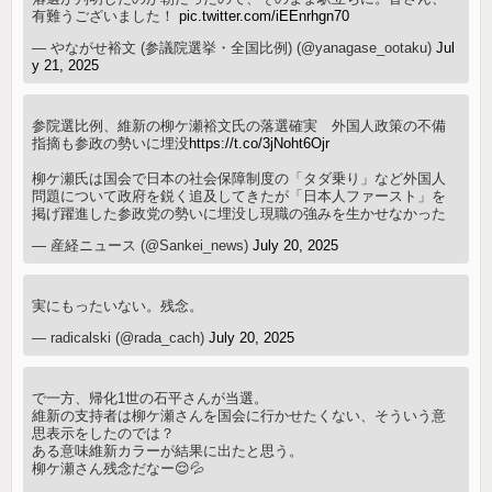
有難うございました！
pic.twitter.com/iEEnrhgn70
— やながせ裕文 (参議院選挙・全国比例) (@yanagase_ootaku)
Jul
y 21, 2025
参院選比例、維新の柳ケ瀬裕文氏の落選確実 外国人政策の不備
指摘も参政の勢いに埋没
https://t.co/3jNoht6Ojr
柳ケ瀬氏は国会で日本の社会保障制度の「タダ乗り」など外国人
問題について政府を鋭く追及してきたが「日本人ファースト」を
掲げ躍進した参政党の勢いに埋没し現職の強みを生かせなかった
— 産経ニュース (@Sankei_news)
July 20, 2025
実にもったいない。残念。
— radicalski (@rada_cach)
July 20, 2025
で一方、帰化1世の石平さんが当選。
維新の支持者は柳ケ瀬さんを国会に行かせたくない、そういう意
思表示をしたのでは？
ある意味維新カラーが結果に出たと思う。
柳ケ瀬さん残念だなー😌💦