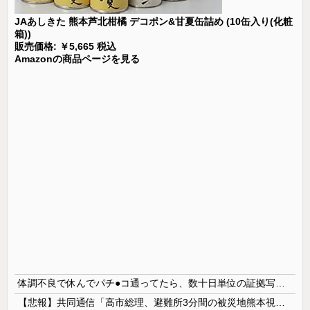
JAあしきた 熊本芦北柑橘 デコポン&甘夏缶詰め (10缶入り(化粧
箱))
販売価格: ￥5,665 税込
Amazonの商品ページを見る
体調不良で休んでパチ●コ通ってたら、数十日単位の証拠写真撮られて会社クビになった
【悲報】共同通信「高市総理、避難所3分間の被災地熊本視察動画に批判！」 → 内閣報道官「避難所視察は51分間！大変な状況の中で、1時間近く受け入...