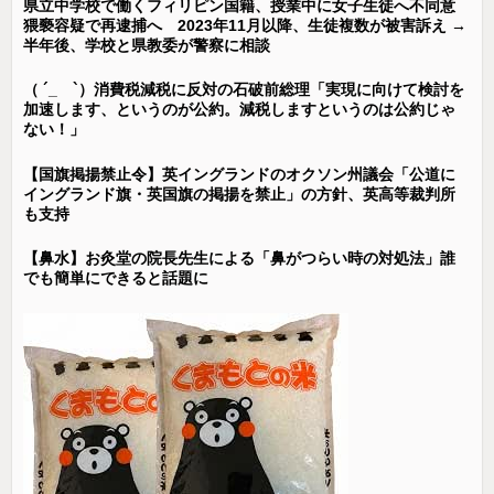
県立中学校で働くフィリピン国籍、授業中に女子生徒へ不同意
猥褻容疑で再逮捕へ 2023年11月以降、生徒複数が被害訴え →
半年後、学校と県教委が警察に相談
（ ´_ゝ`）消費税減税に反対の石破前総理「実現に向けて検討を
加速します、というのが公約。減税しますというのは公約じゃ
ない！」
【国旗掲揚禁止令】英イングランドのオクソン州議会「公道に
イングランド旗・英国旗の掲揚を禁止」の方針、英高等裁判所
も支持
【鼻水】お灸堂の院長先生による「鼻がつらい時の対処法」誰
でも簡単にできると話題に