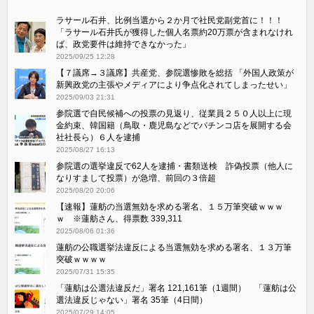
ラサール石井、比例当選から２か月で社民党副党首に！！！
「ラサール石井氏が獲得した個人名票約20万票が含まれなけれ
ば、政党要件は維持できなかった」
2025/09/25 12:28
【７議席→３議席】共産党、参院選惨敗を総括 「外国人政策が
新興政党の主張やメディアにより争点化されてしまったせい」
2025/09/03 21:31
参院選で自民候補への投票の見返り、従業員２５０人以上に現
金約束、韓国籍（鳥取・鹿児島などでパチンコ店を展開する会
社社長ら）６人を逮捕
2025/08/27 16:13
参院選の選挙違反で62人を逮捕・書類送検 詐偽投票（他人に
なりすまして投票）が急増、前回の３倍超
2025/08/20 20:06
【速報】蓮舫の当選無効を求める署名、１５万筆突破ｗｗｗ
ｗ ※蓮舫さん、得票数 339,311
2025/08/06 01:36
蓮舫の公職選挙法違反による当選無効を求める署名、１３万筆
突破ｗｗｗｗ
2025/07/31 15:35
「蓮舫は公選法違反だ」署名 121,161筆（1週間） 「蓮舫は公
選法違反じゃない」署名 35筆（4日間）
2025/07/29 14:05