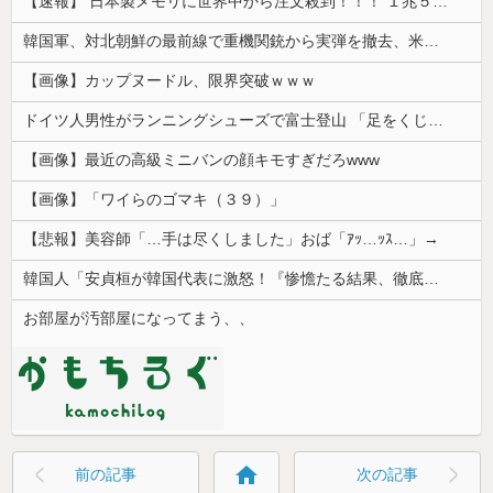
【速報】 日本製メモリに世界中から注文殺到！！！ １兆５０００億円で工場増築へ
韓国軍、対北朝鮮の最前線で重機関銃から実弾を撤去、米韓合同演習では米軍の無人機を「北朝鮮の侵入だ！」と迎撃一歩手前まで……ゆるんでるなぁ
【画像】カップヌードル、限界突破ｗｗｗ
ドイツ人男性がランニングシューズで富士登山 「足をくじいて動けない」
【画像】最近の高級ミニバンの顔キモすぎだろwww
【画像】「ワイらのゴマキ（３９）」
【悲報】美容師「…手は尽くしました」おば「ｱｯ…ｯｽ…」→
韓国人「安貞桓が韓国代表に激怒！『惨憺たる結果、徹底的な刷新が必要だ』と監督や協会を痛烈批判」
お部屋が汚部屋になってまう、、
home
前の記事
次の記事