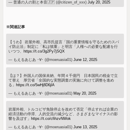
— 普通の人の割と本音🇯🇵 (@citizen_of_xxx)
July 20, 2025
※関連記事
【うわ】 岩屋外相、高市氏提言「国の重要情報を守るためのスパ
イ防止法」制定に「私は慎重」と明言「人権への必要な配慮を行
いつつ、
https://t.co/3g2Py7jSQX
— もえるあじあ ･∀･ (@moeruasia01)
June 12, 2025
【は？】外国人の国保未納、年間４千億円 日本国民の税金で立
て替え 厚労省「全国的な実態調査の実施に向けて調整を進め
る」
https://t.co/5wHj8D6jlA
— もえるあじあ ･∀･ (@moeruasia01)
May 20, 2025
岩屋外相、トルコビザ免除停止を改めて否定「停止すれば企業の
経済活動の停滞、人的交流の減少など、さまざまなマイナスの影
響を及ぼす」
https://t.co/cfihzvNWok
— もえるあじあ ･∀･ (@moeruasia01)
June 13, 2025