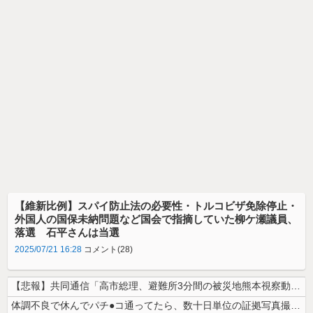
【維新比例】スパイ防止法の必要性・トルコビザ免除停止・
外国人の国保未納問題など国会で指摘していた柳ケ瀬議員、
落選 石平さんは当選
2025/07/21 16:28
コメント(28)
【悲報】共同通信「高市総理、避難所3分間の被災地熊本視察動画に批判！」...
体調不良で休んでパチ●コ通ってたら、数十日単位の証拠写真撮られて会社ク...