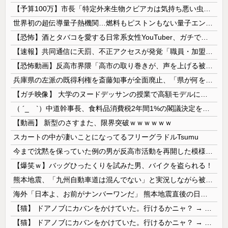
【予算100万】市長「特定外来生物クビアカは気持ち悪い虫だしそんな需要ないと思う」1匹300円相当の報奨金→初日に42万取られ焦り
世界初の超伝導量子熱機関…燃料もピストンもない量子エンジンが回った！
【恐怖】酒とタバコを愛する日常系女性YouTuber、ガチで体が終わる・・・
【速報】共同通信に天罰、不正アクセスが発覚「職員・加盟社・取引先などの情報6000件が漏えいした可能性」
【恐怖動画】反高市界隈「高市の取り巻きが、声を上げる被災地のおばちゃんに詰め寄ってるぅ！」→よく聞くと何やらヤバいことを言っていると話題に…
兵庫県の左派の既得利権を斎藤知事が全面廃止、「県が何をするねん？」と存在意義そのものが不明で……
【ガチ映像】 大学のヌードデッサンの授業で高額モデルに依頼したら○○○が凄すぎた動画、お前らの想像の20倍は凄い
（ ´_ゝ`）中道幹事長、食料品消費税2年間1%の閣議決定を批判 → 記者「中道改革連合は食料品消費税ゼロを公約に掲げていたが？」→ 階猛氏「
【動画】 新型のさすまた、限界突破ｗｗｗｗｗｗ
スカートの中が凄いことになってるフリーグラドルTsumu
今まで沈黙を保っていた例の男が反高市活動を再開した模様、財務省を手を組んでの返り咲きが狙いか？
【爆笑ｗ】バッグひったくりを試みた男、バイクを盗られる！
熊本地震、「九州自動車道は混んでない」と実況しながら被災地へ向かう有名アナなどに批判殺到 全国紙記者「最新の状況をいち早く伝えることは報道機関としての責務」「情報を取り上げることには大きな意義がある」
海外「日本よ、お前がナンバーワンだ」 熊本地震直後の日本の対応のスピードに世界が衝撃
【猫】 ドアノブにカバンをかけていた。行けるかニャ？ → 猫はこうなります…
【猫】 ドアノブにカバンをかけていた。行けるかニャ？ → 猫はこうなります…