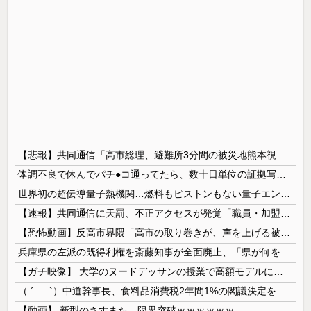
【悲報】共同通信「高市総理、避難所3分間の被災地熊本視察動画に批判！」 → 内閣報道官「避難所視察は51分間！大変な状況の中で、1時間近く受け入...
体調不良で休んでパチ●コ通ってたら、数十日単位の証拠写真撮られて会社クビになった
世界初の超伝導量子熱機関…燃料もピストンもない量子エンジンが回った！
【速報】共同通信に天罰、不正アクセスが発覚「職員・加盟社・取引先などの情報6000件が漏えいした可能性」
【恐怖動画】反高市界隈「高市の取り巻きが、声を上げる被災地のおばちゃんに詰め寄ってるぅ！」→よく聞くと何やらヤバいことを言っていると話題に…
兵庫県の左派の既得利権を斎藤知事が全面廃止、「県が何をするねん？」と存在意義そのものが不明で……
【ガチ映像】 大学のヌードデッサンの授業で高額モデルに依頼したら○○○が凄すぎた動画、お前らの想像の20倍は凄い
（ ´_ゝ`）中道幹事長、食料品消費税2年間1%の閣議決定を批判 → 記者「中道改革連合は食料品消費税ゼロを公約に掲げていたが？」→ 階猛氏「
【動画】 新型のさすまた、限界突破ｗｗｗｗｗｗ