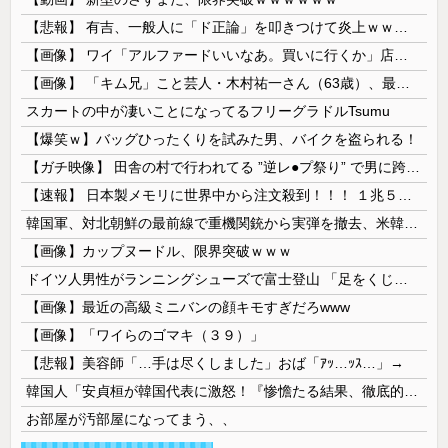
【悲報】 有吉、一般人に「ド正論」を叩きつけて炎上ｗｗｗｗｗｗｗｗ
【画像】 ワイ「アルファードいいなあ。買いに行くか」店員「ほいっ見積もりな！」ワイ「金額おかしくね？」←お前らもそう思うよな？？？？？
【画像】 「キム兄」こと芸人・木村祐一さん（63歳）、最新の松本人志さんとのツーショットが完全に別人だとネット騒然！ 「マジで誰かわからん」...
スカートの中が凄いことになってるフリーグラドルTsumu
【爆笑ｗ】バッグひったくりを試みた男、バイクを盗られる！
【ガチ映像】 田舎の村で行われてる ”逆レ●プ祭り” で男に跨って無理矢理チ●コを挿入する女の動画がエ□すぎる…
【速報】 日本製メモリに世界中から注文殺到！！！ １兆５０００億円で工場増築へ
韓国軍、対北朝鮮の最前線で重機関銃から実弾を撤去、米韓合同演習では米軍の無人機を「北朝鮮の侵入だ！」と迎撃一歩手前まで……ゆるんでるなぁ
【画像】カップヌードル、限界突破ｗｗｗ
ドイツ人男性がランニングシューズで富士登山 「足をくじいて動けない」
【画像】最近の高級ミニバンの顔キモすぎだろwww
【画像】「ワイらのゴマキ（３９）」
【悲報】美容師「…手は尽くしました」おば「ｱｯ…ｯｽ…」→
韓国人「安貞桓が韓国代表に激怒！『惨憺たる結果、徹底的な刷新が必要だ』と監督や協会を痛烈批判」
お部屋が汚部屋になってまう、、