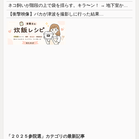
ネコ飼いが階段の上で袋を揺らす。キラ〜ン！ → 地下室からヤツが現れる…
【衝撃映像】バカが津波を撮影しに行った結果…
「２０２５参院選」カテゴリの最新記事