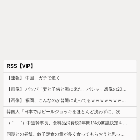
RSS【VIP】
【速報】 中国、ガチで逝く
【画像】 パッパ「妻と子供と海に来た」パシャ←想像の200倍は神々しくて草
【画像】 福岡、こんなのが普通に走ってるｗｗｗｗｗｗｗｗｗｗｗｗｗｗｗｗｗｗｗｗｗｗｗｗｗｗｗｗｗｗｗｗｗｗｗｗｗｗｗｗ
韓国人「日本ではビールジョッキをほとんど洗わずに、次の客に出すんだ！ これが証拠の映像だ!!」……あー、なるほどですねー。韓国には「アレ」がな...
（ ´_ゝ`）中道幹事長、食料品消費税2年間1%の閣議決定を批判 → 記者「中道改革連合は食料品消費税ゼロを公約に掲げていたが？」→ 階猛氏「
同期との昼飯。餃子定食の量が多く食ってもらおうと思ったら俺の餃子にタレと酢を直接かけた