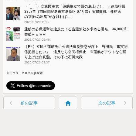
（ ´_ゝ`）立憲民主党「蓮舫擁立で票の底上げ！」→ 蓮舫得票
33万票（前回参院選東京選挙区 67万票）実質敗戦「蓮舫氏
の“割込み出馬”がなければ…」
2025/07/28 11:02
蓮舫の公職選挙法違反による当選無効を求める署名、94,000筆
突破ｗｗｗｗ
2025/07/27 05:46
【R4】立民の蓮舫氏に公選法違反疑惑が浮上 野田氏「事実関
係把握したい」 違反なら公民権停止 ※蓮舫がアウトなら繰
り上げは白真勲、その下は石川大我
2025/07/26 03:37
カテゴリ：
２０２５参院選
home
前の記事
次の記事