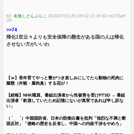
83:
名無しどんぶらこ
2025/07/21(月) 09:02:12.45 ID:+h2TEqH
U0
>>74
帰化1世云々よりも安全保障の懸念がある国の人は帰化
させない方がいいわ
【ｗ】長年育てやっと蕾がつき楽しみにしてたら動物の死肉に
擬態（外観・腐肉臭）する花が！
【続報】NHK職員、番組出演者から性被害を受けPTSD → 番組
出演者「飲酒していたため記憶にないが真実であれば申し訳な
い」
（ ´_ゝ`）中国国防省、日本の防衛白書を批判「強烈な不満と断
固反対」「侵略の歴史を反省し、中国への内政干渉をやめろ」