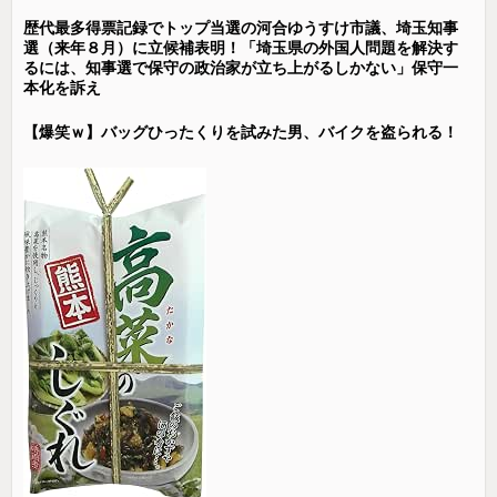
歴代最多得票記録でトップ当選の河合ゆうすけ市議、埼玉知事
選（来年８月）に立候補表明！「埼玉県の外国人問題を解決す
るには、知事選で保守の政治家が立ち上がるしかない」保守一
本化を訴え
【爆笑ｗ】バッグひったくりを試みた男、バイクを盗られる！