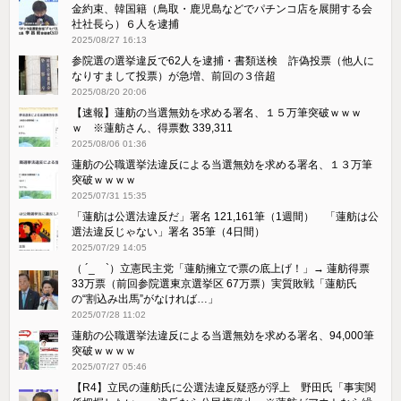
金約束、韓国籍（鳥取・鹿児島などでパチンコ店を展開する会
社社長ら）６人を逮捕
2025/08/27 16:13
参院選の選挙違反で62人を逮捕・書類送検 詐偽投票（他人に
なりすまして投票）が急増、前回の３倍超
2025/08/20 20:06
【速報】蓮舫の当選無効を求める署名、１５万筆突破ｗｗｗ
ｗ ※蓮舫さん、得票数 339,311
2025/08/06 01:36
蓮舫の公職選挙法違反による当選無効を求める署名、１３万筆
突破ｗｗｗｗ
2025/07/31 15:35
「蓮舫は公選法違反だ」署名 121,161筆（1週間） 「蓮舫は公
選法違反じゃない」署名 35筆（4日間）
2025/07/29 14:05
（ ´_ゝ`）立憲民主党「蓮舫擁立で票の底上げ！」→ 蓮舫得票
33万票（前回参院選東京選挙区 67万票）実質敗戦「蓮舫氏
の“割込み出馬”がなければ…」
2025/07/28 11:02
蓮舫の公職選挙法違反による当選無効を求める署名、94,000筆
突破ｗｗｗｗ
2025/07/27 05:46
【R4】立民の蓮舫氏に公選法違反疑惑が浮上 野田氏「事実関