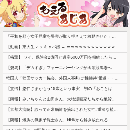
「平和を願う女子児童を警察が取り押さえて移動させた」と市民団体が告発、「児童……どこ？」とガチで困惑する人が続出
【動画】東大生ｖｓ キャバ嬢 → ｗｗｗｗｗｗｗｗｗｗｗｗｗｗｗｗｗｗ
【衝撃】 ワイ、保険金2億円と遺産6000万円を相続したら「こう」なった・・・
【競馬】「デカすぎ」フォーエバーヤングが函館競馬場へ入厩 573キロ 矢作師「もう1段パワーアップ」
韓国人「韓国サッカー協会、外国人審判に“性接待”報道・・・」→「2002年の審判買収が事実だったのか？」「日本人が言ってたこと正しかったね・・・...
【驚愕】悠仁さまがもう19歳という事実…初の「おことば」にネット民驚嘆
【朗報】みいちゃんと山田さん、大物漫画家たちから絶賛されるｗｗｗｗ
【京都大病院】誤って正常脳幹を摘出された女性､重篤な植物状態だが意識は正常で何かを思考していると判明
【朗報】爆胸の気象予報士さん、NHKから解き放たれる