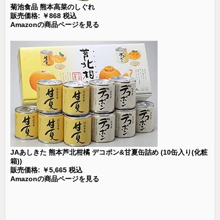
菊池食品 熊本高菜のしぐれ
販売価格: ￥868 税込
Amazonの商品ページを見る
JAあしきた 熊本芦北柑橘 デコポン&甘夏缶詰め (10缶入り(化粧
箱))
販売価格: ￥5,665 税込
Amazonの商品ページを見る