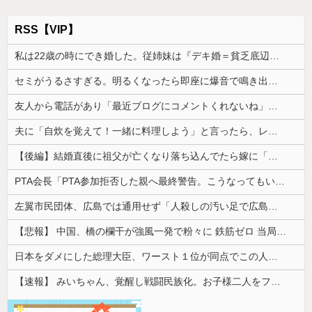
RSS【VIP】
私は22歳の時にでき婚した。従姉妹は『デキ婚＝貧乏底辺』と認識があるみたいで、私を馬鹿にしてきて…
セミがうるさすぎる。明るくなったら即座に爆音で鳴き出して毎日朝4時に叩き起こしにくるせいで寝不足だよ
友人から電話があり「最近ブログにコメントくれないね」と言われた
夫に「自炊を覚えて！一緒に料理しよう」と言ったら、レストランの予約をされた。自炊計画は完全に狂って…
【後編】結婚直後に祖父が亡くなり落ち込んでたら嫁に「いつまでくよくよしてるの？」と言われた。お義父さんやお義母さんの負担もなくなったし良かったと...
PTA会長「PTA参加拒否した親へ最終警告。こうなってもいい？」
左翼市民団体、広島では通用せず「人殺しの汚い足で広島の土を踏むな！」→広島県民「お前らの方が汚いんじゃ！」「ワシらが広島県民じゃ」
【悲報】 中国、橋の欄干が強風一発で粉々に 鉄筋ゼロ 当局「接着剤でくっつけただけ」「正常で、品質問題はない」
日本をダメにした総理大臣、ワースト１位が同点でこの人ｗｗｗｗｗｗ
【速報】 みいちゃん、覚醒し戦闘民族化。お子様二人をフルボッコにしてしまう