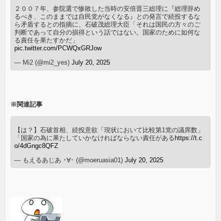
２００７年、参院選で惨敗した当時の安倍晋三総理に『総理辞め
るべき、このままでは自民党がなくなる』との発言で続投するな
ら矛盾するとの指摘に、石破茂総理大臣「それは国民の方々のご
判断であって自分の損得という話ではない。国家のために如何な
る責任を果たすかだ」
pic.twitter.com/PCWQxGRJow
— Mi2 (@mi2_yes)
July 20, 2025
※関連記事
【は？】石破首相、続投意欲「現状において比較第1党の議席数」
「国家の為に果たしていかなければならない責任がある
https://t.c
o/4dGngc8QFZ
— もえるあじあ ･∀･ (@moeruasia01)
July 20, 2025