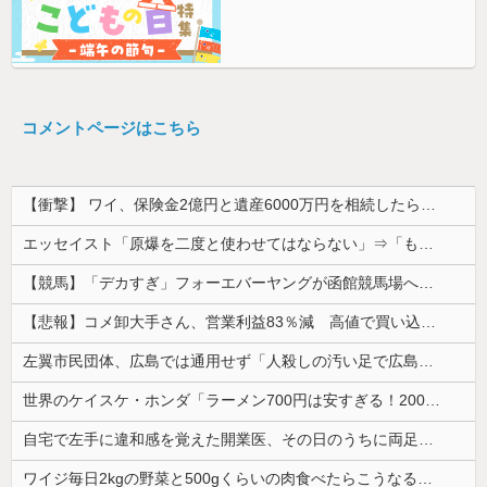
コメントページはこちら
【衝撃】 ワイ、保険金2億円と遺産6000万円を相続したら「こう」なった・・・
エッセイスト「原爆を二度と使わせてはならない」⇒「もちろん中国の核も非難する？」⇒「中国の核は綺麗な核！」
【競馬】「デカすぎ」フォーエバーヤングが函館競馬場へ入厩 573キロ 矢作師「もう1段パワーアップ」
【悲報】コメ卸大手さん、営業利益83％減 高値で買い込んだ米が売れず「損切り祭り」開幕へ
左翼市民団体、広島では通用せず「人殺しの汚い足で広島の土を踏むな！」→広島県民「お前らの方が汚いんじゃ！」「ワシらが広島県民じゃ」
世界のケイスケ・ホンダ「ラーメン700円は安すぎる！2000円にするべき」
自宅で左手に違和感を覚えた開業医、その日のうちに両足が動かなくなり入院すると……
ワイジ毎日2kgの野菜と500gくらいの肉食べたらこうなるｗｗｗ