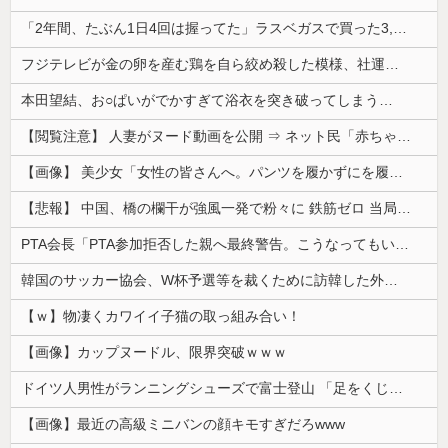
「2年間、たぶん1日4回は握ってた」ラスベガスで買った3,000円のキーホルダーを調べたら
フジテレビが金の卵を産む鶏を自ら絞め殺した模様、社運を賭けたドル箱コンテンツが御蔵入りになってしまい……
本田望結、お○ぱいがでかすぎて浴衣を突き破ってしまう…
【閲覧注意】 人妻がヌード動画を公開 ⇒ ネット民「赤ちゃんに絶対に母乳を上げないで！」（衝撃動画）
【画像】 美少女「女性の皆さんへ。パンツを履かずにを履いてみてください」
【悲報】 中国、橋の欄干が強風一発で粉々に 鉄筋ゼロ 当局「接着剤でくっつけただけ」「正常で、品質問題はない」
PTA会長「PTA参加拒否した親へ最終警告。こうなってもいい？」
韓国のサッカー協会、W杯予選等を裁くために訪韓した外国人審判を「性接待」していた……大して強くもないチームが潤沢な予算を持ってりゃそうなるわな
【ｗ】物凄くカワイイ子猫の取っ組み合い！
【画像】カップヌードル、限界突破ｗｗｗ
ドイツ人男性がランニングシューズで富士登山 「足をくじいて動けない」
【画像】最近の高級ミニバンの顔キモすぎだろwww