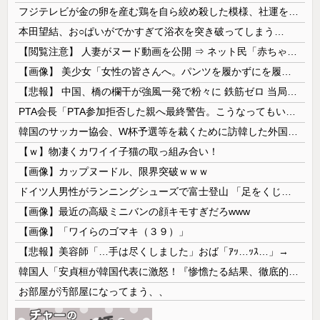
フジテレビが金の卵を産む鶏を自ら絞め殺した模様、社運を賭けたドル箱コンテンツが御蔵入りになってしまい……
本田望結、お○ぱいがでかすぎて浴衣を突き破ってしまう…
【閲覧注意】 人妻がヌード動画を公開 ⇒ ネット民「赤ちゃんに絶対に母乳を上げないで！」（衝撃動画）
【画像】 美少女「女性の皆さんへ。パンツを履かずにを履いてみてください」
【悲報】 中国、橋の欄干が強風一発で粉々に 鉄筋ゼロ 当局「接着剤でくっつけただけ」「正常で、品質問題はない」
PTA会長「PTA参加拒否した親へ最終警告。こうなってもいい？」
韓国のサッカー協会、W杯予選等を裁くために訪韓した外国人審判を「性接待」していた……大して強くもないチームが潤沢な予算を持ってりゃそうなるわな
【ｗ】物凄くカワイイ子猫の取っ組み合い！
【画像】カップヌードル、限界突破ｗｗｗ
ドイツ人男性がランニングシューズで富士登山 「足をくじいて動けない」
【画像】最近の高級ミニバンの顔キモすぎだろwww
【画像】「ワイらのゴマキ（３９）」
【悲報】美容師「…手は尽くしました」おば「ｱｯ…ｯｽ…」→
韓国人「安貞桓が韓国代表に激怒！『惨憺たる結果、徹底的な刷新が必要だ』と監督や協会を痛烈批判」
お部屋が汚部屋になってまう、、