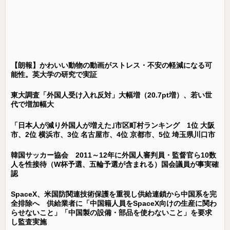
【朗報】かわいい動物の動画がストレス・不安の軽減になる可
能性。英大学の研究で実証
東大調査「外国人受け入れ反対」大幅増（20.7pt増）、若い世
代で増加幅大
「日本人が減り外国人が増えた｣市区町村ランキング 1位 大阪
市、2位 横浜市、3位 名古屋市、4位 京都市、5位 埼玉県川口市
韓国サッカー協会 2011～12年に外国人審判員・監督官ら10数
人を性接待（W杯予選、五輪予選が含まれる）国会議員が事実確
認
SpaceX、米国防関連技術保護を重視し供給連鎖から中国系を完
全排除へ 供給業者に「中国籍人員をSpaceX向けの生産に関わ
らせないこと」「中国製の設備・部品を使わないこと」を要求
し監査実施