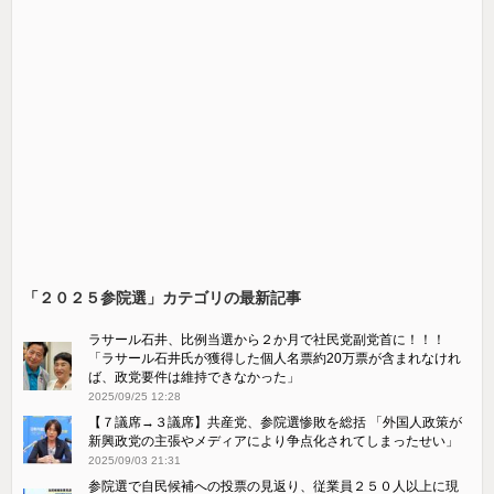
「２０２５参院選」カテゴリの最新記事
ラサール石井、比例当選から２か月で社民党副党首に！！！
「ラサール石井氏が獲得した個人名票約20万票が含まれなけれ
ば、政党要件は維持できなかった」
2025/09/25 12:28
【７議席→３議席】共産党、参院選惨敗を総括 「外国人政策が
新興政党の主張やメディアにより争点化されてしまったせい」
2025/09/03 21:31
参院選で自民候補への投票の見返り、従業員２５０人以上に現