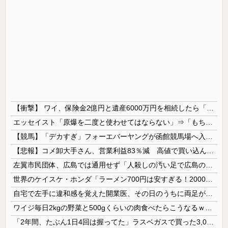
【衝撃】 ワイ、保険金2億円と遺産6000万円を相続したら「こう」なった・・・
エッセイスト「原爆を二度と使わせてはならない」⇒「もちろん中国の核も非難する？」⇒「中国の核は綺麗な核！」
【競馬】「デカすぎ」フォーエバーヤングが函館競馬場へ入厩 573キロ 矢作師「もう1段パワーアップ」
【悲報】コメ卸大手さん、営業利益83％減 高値で買い込んだ米が売れず「損切り祭り」開幕へ
左翼市民団体、広島では通用せず「人殺しの汚い足で広島の土を踏むな！」→広島県民「お前らの方が汚いんじゃ！」「ワシらが広島県民じゃ」
世界のケイスケ・ホンダ「ラーメン700円は安すぎる！2000円にするべき」
自宅で左手に違和感を覚えた開業医、その日のうちに両足が動かなくなり入院すると……
ワイジ毎日2kgの野菜と500gくらいの肉食べたらこうなるｗｗｗ
「2年間、たぶん1日4回は握ってた」ラスベガスで買った3,000円のキーホルダーを調べたら