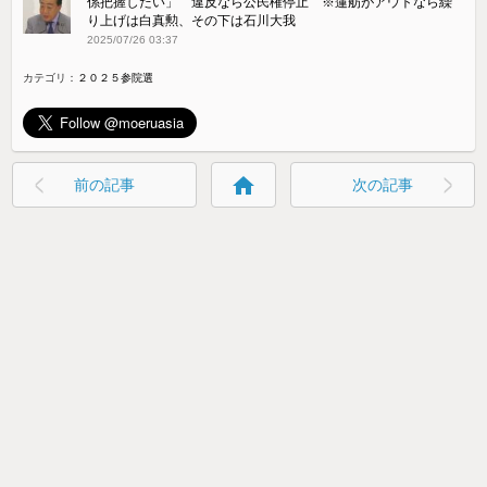
係把握したい」 違反なら公民権停止 ※蓮舫がアウトなら繰
り上げは白真勲、その下は石川大我
2025/07/26 03:37
カテゴリ：
２０２５参院選
home
前の記事
次の記事