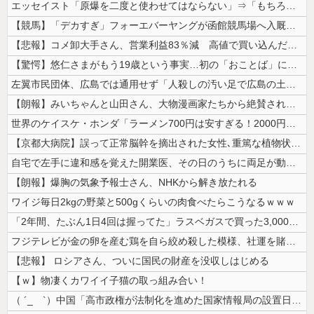
エッセイスト「原爆を二度と使わせてはならない」⇒「もちろん中国の核も非...
【競馬】「デカすぎ」フォーエバーヤングが函館競馬場へ入厩 573キロ ...
【悲報】コメ卸大手さん、営業利益83％減 高値で買い込んだ米が売れず「...
【驚愕】悠仁さまがもう19歳という事実…初の「おことば」にネット民驚嘆
左翼市民団体、広島では通用せず「人殺しの汚い足で広島の土を踏むな！」→...
【朗報】みいちゃんと山田さん、大物漫画家たちから絶賛されるｗｗｗｗ
世界のケイスケ・ホンダ「ラーメン700円は安すぎる！2000円にするべ...
【京都大病院】誤って正常脳幹を摘出された女性､重篤な植物状態だが意識は...
自宅で左手に違和感を覚えた開業医、その日のうちに両足が動かなくなり入院...
【朗報】爆胸の気象予報士さん、NHKから解き放たれる
ワイジ毎日2kgの野菜と500gくらいの肉食べたらこうなるｗｗｗ
「2年間、たぶん1日4回は握ってた」ラスベガスで買った3,000円のキ...
フジテレビが金の卵を産む鶏を自ら絞め殺した模様、社運を賭けたドル箱コン...
【悲報】 ロシアさん、ついに国民の財産を没収しはじめる
【ｗ】物凄くカワイイ子猫の取っ組み合い！
（ ´_ゝ`）中国「高市政権が法制化を進めた国家情報局の設置日が7月3...