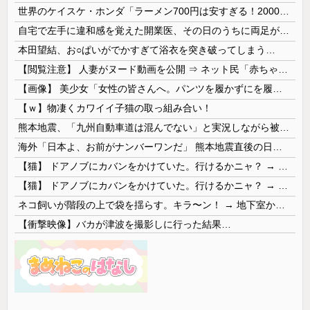
世界のケイスケ・ホンダ「ラーメン700円は安すぎる！2000円にするべき」
自宅で左手に違和感を覚えた開業医、その日のうちに両足が動かなくなり入院すると……
本田望結、お○ぱいがでかすぎて浴衣を突き破ってしまう…
【閲覧注意】 人妻がヌード動画を公開 ⇒ ネット民「赤ちゃんに絶対に母乳を上げないで！」（衝撃動画）
【画像】 美少女「女性の皆さんへ。パンツを履かずにを履いてみてください」
【ｗ】物凄くカワイイ子猫の取っ組み合い！
熊本地震、「九州自動車道は混んでない」と実況しながら被災地へ向かう有名アナなどに批判殺到 全国紙記者「最新の状況をいち早く伝えることは報道機関としての責務」「情報を取り上げることには大きな意義がある」
海外「日本よ、お前がナンバーワンだ」 熊本地震直後の日本の対応のスピードに世界が衝撃
【猫】 ドアノブにカバンをかけていた。行けるかニャ？ → 猫はこうなります…
【猫】 ドアノブにカバンをかけていた。行けるかニャ？ → 猫はこうなります…
ネコ飼いが階段の上で袋を揺らす。キラ〜ン！ → 地下室からヤツが現れる…
【衝撃映像】バカが津波を撮影しに行った結果…