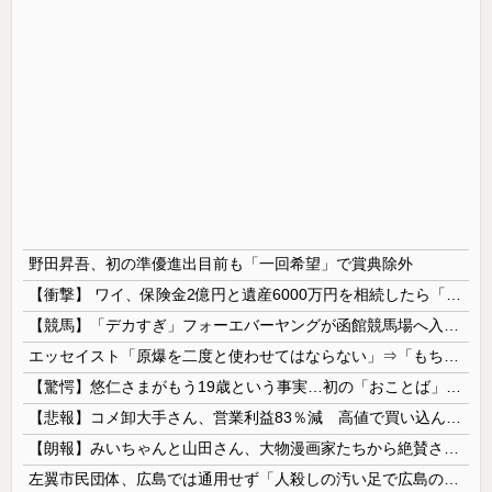
野田昇吾、初の準優進出目前も「一回希望」で賞典除外
【衝撃】 ワイ、保険金2億円と遺産6000万円を相続したら「こう」なった・・・
【競馬】「デカすぎ」フォーエバーヤングが函館競馬場へ入厩 573キロ 矢作師「もう1段パワーアップ」
エッセイスト「原爆を二度と使わせてはならない」⇒「もちろん中国の核も非難する？」⇒「中国の核は綺麗な核！」
【驚愕】悠仁さまがもう19歳という事実…初の「おことば」にネット民驚嘆
【悲報】コメ卸大手さん、営業利益83％減 高値で買い込んだ米が売れず「損切り祭り」開幕へ
【朗報】みいちゃんと山田さん、大物漫画家たちから絶賛されるｗｗｗｗ
左翼市民団体、広島では通用せず「人殺しの汚い足で広島の土を踏むな！」→広島県民「お前らの方が汚いんじゃ！」「ワシらが広島県民じゃ」