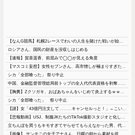
【なんG競馬】札幌2レースでわいの人生を賭けた戦いが始まる…
ロシアさん、国民の財産を没収しはじめる
【速報】賀喜遥香、前屈みで◯◯が見える角度
【マスコミ妄想】女性セブンさん、高市憎しが極まりすぎたのか、過去一級の低俗な「支持率下げてやる」記事を配信してしまう 想像の10倍低俗
シカ「全部喰った」 祭り中止
中国、金融監督管理総局前トップの全人代代表資格を剥奪…重大な規律違反で！
【胸糞】Zクソガキ、おばあちゃんをいじめて炎上するｗｗｗｗ
シカ「全部喰った」 祭り中止
【謎】女「43億円注文して………キャンセルっと！」←こいつの目的
【悲報動画】USJ、制服JKたちのTikTok撮影スタジオと化してしまいシュールすぎる光景が広がるｗｗｗ 【Pickup08083030】
立ちんぼを買うもキモすぎてヤらせてもらえなかった男、代わりの足コキでまさかの大量身寸米青ｗｗｗ
【画像】 サンモニの女子アナさん、日曜の朝から素材を提供してしまう