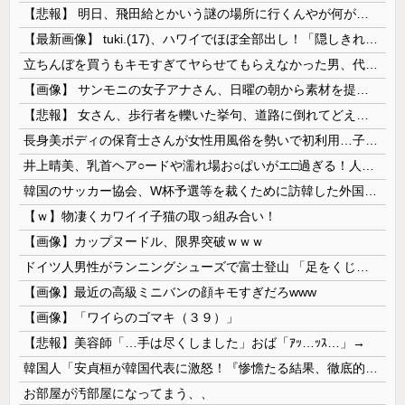
【悲報】 明日、飛田給とかいう謎の場所に行くんやが何があるんや????・・・・・・・・・
【最新画像】 tuki.(17)、ハワイでほぼ全部出し！「隠しきれない美貌」とSNSざわつく
立ちんぼを買うもキモすぎてヤらせてもらえなかった男、代わりの足コキでまさかの大量身寸米青ｗｗｗ
【画像】 サンモニの女子アナさん、日曜の朝から素材を提供してしまう
【悲報】 女さん、歩行者を轢いた挙句、道路に倒れてどえらいことになってしまうw w w w w w w
長身美ボディの保育士さんが女性用風俗を勢いで初利用…子供に絶対見せられないメスの顔でイキまくり。
井上晴美、乳首ヘア○ードや濡れ場お○ぱいがエ□過ぎる！人生最後のラスト写真集、最高！！
韓国のサッカー協会、W杯予選等を裁くために訪韓した外国人審判を「性接待」していた……大して強くもないチームが潤沢な予算を持ってりゃそうなるわな
【ｗ】物凄くカワイイ子猫の取っ組み合い！
【画像】カップヌードル、限界突破ｗｗｗ
ドイツ人男性がランニングシューズで富士登山 「足をくじいて動けない」
【画像】最近の高級ミニバンの顔キモすぎだろwww
【画像】「ワイらのゴマキ（３９）」
【悲報】美容師「…手は尽くしました」おば「ｱｯ…ｯｽ…」→
韓国人「安貞桓が韓国代表に激怒！『惨憺たる結果、徹底的な刷新が必要だ』と監督や協会を痛烈批判」
お部屋が汚部屋になってまう、、