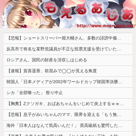
【悲報】ショートスリーパー堀大輔さん、多数の誹謗中傷で涙が止まらなくなってしまう動画がネットで話題に → ………
反高市で有名な某野党議員が不正な投票支援を受けていた過去が発掘、「説明責任があるのでは？」と揶揄されており……
ロシアさん、国民の財産を没収しはじめる
【速報】賀喜遥香、前屈みで◯◯が見える角度
韓国人「日本メディアが2002年ワールドカップ韓国準決勝も調査すべきと主張！」→「英国メディアも一斉に指摘‥」
シカ「全部喰った」 祭り中止
【胸糞】Zクソガキ、おばあちゃんをいじめて炎上するｗｗｗｗ
【悲報】息子がみいちゃんのママ、限界を迎える「もう無理。普通の家庭を築きたい。普通の子育てをしたい。」
海外「日本人はなんて気高いんだ！」 英高級紙も驚愕した極限の中の日本人の姿に世界が衝撃