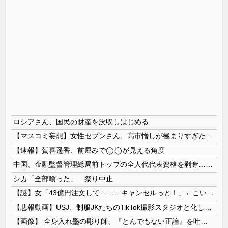
ロシアさん、国民の財産を没収しはじめる
【マスコミ妄想】女性セブンさん、高市憎しが極まりすぎたのか、過去一級の低俗な「支持率下げてやる」記事を配信してしまう 想像の10倍低俗
【速報】賀喜遥香、前屈みで◯◯が見える角度
中国、金融監督管理総局前トップの全人代代表資格を剥奪…重大な規律違反で！
シカ「全部喰った」 祭り中止
【謎】女「43億円注文して………キャンセルっと！」←こいつの目的
【悲報動画】USJ、制服JKたちのTikTok撮影スタジオと化してしまいシュールすぎる光景が広がるｗｗｗ 【Pickup08083030】
【画像】 全身入れ墨の彫り師、『とんでもない正論』を吐いて30万再生されてしまうｗｗｗｗｗｗｗ