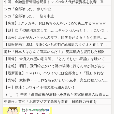
中国、金融監督管理総局前トップの全人代代表資格を剥奪…重大な規律違反で...
シカ「全部喰った」 祭り中止
シカ「全部喰った」 祭り中止
【胸糞】Zクソガキ、おばあちゃんをいじめて炎上するｗｗｗｗ
【謎】女「43億円注文して………キャンセルっと！」←こいつの目的
【悲報】息子がみいちゃんのママ、限界を迎える「もう無理。普通の家庭を築...
【悲報動画】USJ、制服JKたちのTikTok撮影スタジオと化してしま...
海外「日本人はなんて気高いんだ！」 英高級紙も驚愕した極限の中の日本人...
【画像】 全身入れ墨の彫り師、『とんでもない正論』を吐いて30万再生さ...
【悲報】 明日、飛田給とかいう謎の場所に行くんやが何があるんや????...
【最新画像】 tuki.(17)、ハワイでほぼ全部出し！「隠しきれない...
【恐怖】 家族葬・一日葬なら安いという風潮、完全に嘘だった・・・・
【ｗ】物凄くカワイイ子猫の取っ組み合い！
（ ´_ゝ`）中国「高市政権が法制化を進めた国家情報局の設置日が7月3...
中曽根元首相「北東アジアで急激な変化 日韓協力強化を」