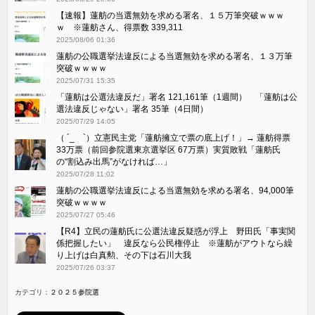
【速報】蓮舫の当選無効を求める署名、１５万筆突破ｗｗｗ
ｗ ※蓮舫さん、得票数 339,311
2025/08/06 01:36
蓮舫の公職選挙法違反による当選無効を求める署名、１３万筆
突破ｗｗｗｗ
2025/07/31 15:35
「蓮舫は公選法違反だ」署名 121,161筆（1週間） 「蓮舫は公
選法違反じゃない」署名 35筆（4日間）
2025/07/29 14:05
（ ´_ゝ`）立憲民主党「蓮舫擁立で票の底上げ！」→ 蓮舫得票
33万票（前回参院選東京選挙区 67万票）実質敗戦「蓮舫氏
の“割込み出馬”がなければ…」
2025/07/28 11:02
蓮舫の公職選挙法違反による当選無効を求める署名、94,000筆
突破ｗｗｗｗ
2025/07/27 05:46
【R4】立民の蓮舫氏に公選法違反疑惑が浮上 野田氏「事実関
係把握したい」 違反なら公民権停止 ※蓮舫がアウトなら繰
り上げは白真勲、その下は石川大我
2025/07/26 03:37
カテゴリ：
２０２５参院選