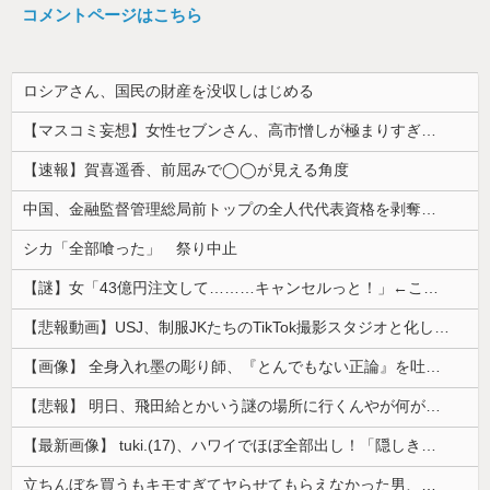
コメントページはこちら
ロシアさん、国民の財産を没収しはじめる
【マスコミ妄想】女性セブンさん、高市憎しが極まりすぎたのか、過去一級の低俗な「支持率下げてやる」記事を配信してしまう 想像の10倍低俗
【速報】賀喜遥香、前屈みで◯◯が見える角度
中国、金融監督管理総局前トップの全人代代表資格を剥奪…重大な規律違反で！
シカ「全部喰った」 祭り中止
【謎】女「43億円注文して………キャンセルっと！」←こいつの目的
【悲報動画】USJ、制服JKたちのTikTok撮影スタジオと化してしまいシュールすぎる光景が広がるｗｗｗ 【Pickup08083030】
【画像】 全身入れ墨の彫り師、『とんでもない正論』を吐いて30万再生されてしまうｗｗｗｗｗｗｗ
【悲報】 明日、飛田給とかいう謎の場所に行くんやが何があるんや????・・・・・・・・・
【最新画像】 tuki.(17)、ハワイでほぼ全部出し！「隠しきれない美貌」とSNSざわつく
立ちんぼを買うもキモすぎてヤらせてもらえなかった男、代わりの足コキでまさかの大量身寸米青ｗｗｗ