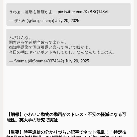
うわぁ…蓮舫も当確かよ…
pic.twitter.com/KkBSQ1J8Vl
— ザム☕️ (@tanigutisinja)
July 20, 2025
ふざけんな。
開票速報で蓮舫当確って出たぞ。
都知事選挙で国政引退と言っておいて嘘かよ。
今日の朝にヤバいポストもしてたし、なんなんだよこの人。
— Souma (@Souma40374242)
July 20, 2025
【朗報】かわいい動物の動画がストレス・不安の軽減になる可
能性。英大学の研究で実証
【重要】時事通信の分かりづらい記事でネット混乱！「特定技