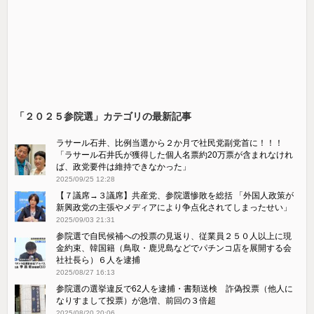
「２０２５参院選」カテゴリの最新記事
ラサール石井、比例当選から２か月で社民党副党首に！！！
「ラサール石井氏が獲得した個人名票約20万票が含まれなけれ
ば、政党要件は維持できなかった」
2025/09/25 12:28
【７議席→３議席】共産党、参院選惨敗を総括 「外国人政策が
新興政党の主張やメディアにより争点化されてしまったせい」
2025/09/03 21:31
参院選で自民候補への投票の見返り、従業員２５０人以上に現
金約束、韓国籍（鳥取・鹿児島などでパチンコ店を展開する会
社社長ら）６人を逮捕
2025/08/27 16:13
参院選の選挙違反で62人を逮捕・書類送検 詐偽投票（他人に
なりすまして投票）が急増、前回の３倍超
2025/08/20 20:06