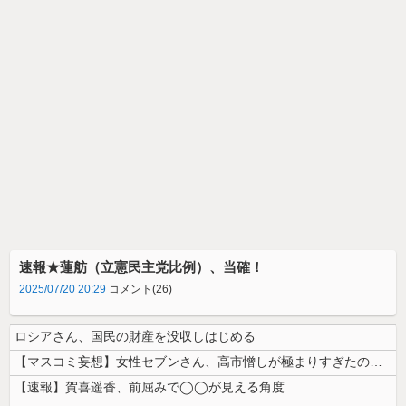
速報★蓮舫（立憲民主党比例）、当確！
2025/07/20 20:29
コメント(26)
ロシアさん、国民の財産を没収しはじめる
【マスコミ妄想】女性セブンさん、高市憎しが極まりすぎたのか、過去一級の...
【速報】賀喜遥香、前屈みで◯◯が見える角度