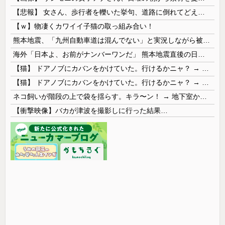
【悲報】 女さん、歩行者を轢いた挙句、道路に倒れてどえらいことになってしまうw w w w w w w
【ｗ】物凄くカワイイ子猫の取っ組み合い！
熊本地震、「九州自動車道は混んでない」と実況しながら被災地へ向かう有名アナなどに批判殺到 全国紙記者「最新の状況をいち早く伝えることは報道機関としての責務」「情報を取り上げることには大きな意義がある」
海外「日本よ、お前がナンバーワンだ」 熊本地震直後の日本の対応のスピードに世界が衝撃
【猫】 ドアノブにカバンをかけていた。行けるかニャ？ → 猫はこうなります…
【猫】 ドアノブにカバンをかけていた。行けるかニャ？ → 猫はこうなります…
ネコ飼いが階段の上で袋を揺らす。キラ〜ン！ → 地下室からヤツが現れる…
【衝撃映像】バカが津波を撮影しに行った結果…