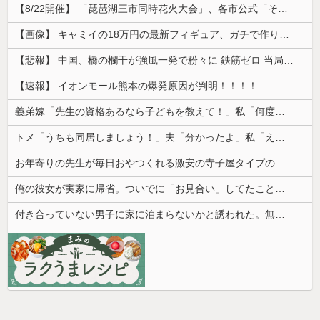
【8/22開催】 「琵琶湖三市同時花火大会」、各市公式「そんな花火大会は存在しない」→ 高価チケットを購入した人達がSNS阿鼻叫喚
【画像】 キャミイの18万円の最新フィギュア、ガチで作り込みがエグすぎる
【悲報】 中国、橋の欄干が強風一発で粉々に 鉄筋ゼロ 当局「接着剤でくっつけただけ」「正常で、品質問題はない」
【速報】 イオンモール熊本の爆発原因が判明！！！！
義弟嫁「先生の資格あるなら子どもを教えて！」私「何度も言うけど無理です」→断ってもしつこく食い下がられて…
トメ「うちも同居しましょう！」夫「分かったよ」私「えっ…？」→数カ月後、夫が笑顔で語った同居計画の中身にトメ絶句…
お年寄りの先生が毎日おやつくれる激安の寺子屋タイプの塾に行ってる
俺の彼女が実家に帰省。ついでに「お見合い」してたことが発覚した
付き合っていない男子に家に泊まらないかと誘われた。無理だと断ったら「じゃあ付き合おうよ」と返されて…