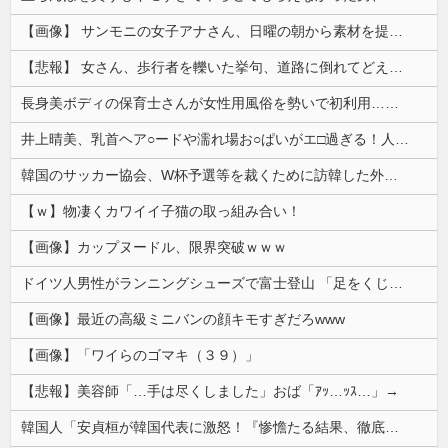
【画像】 サンモニの女子アナさん、日曜の朝から素材を提供してしまう
【悲報】 女さん、歩行者を轢いた挙句、道路に倒れてどえらいことになってしまうw w w w w w w
長身美ボディの保育士さんが女性用風俗を勢いで初利用…子供に絶対見せられないメスの顔でイキまくり。
井上晴美、乳首ヘア○ードや濡れ場お○ぱいがエ□過ぎる！人生最後のラスト写真集、最高！！
韓国のサッカー協会、W杯予選等を裁くために訪韓した外国人審判を「性接待」していた……大して強くもないチームが潤沢な予算を持ってりゃそうなるわな
【ｗ】物凄くカワイイ子猫の取っ組み合い！
【画像】カップヌードル、限界突破ｗｗｗ
ドイツ人男性がランニングシューズで富士登山 「足をくじいて動けない」
【画像】最近の高級ミニバンの顔キモすぎだろwww
【画像】「ワイらのゴマキ（３９）」
【悲報】美容師「…手は尽くしました」おば「ｱｯ…ｯｽ…」→
韓国人「安貞桓が韓国代表に激怒！『惨憺たる結果、徹底的な刷新が必要だ』と監督や協会を痛烈批判」