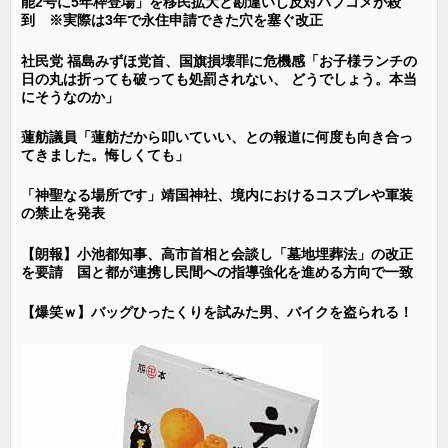
能2号に5年枠登場」を移民拡大と勘違いし反対パブコメが殺
到 ※実際は3年で永住申請できた穴を塞ぐ改正
社民党 福島みずほ党首、国旗損壊罪に危機感「お子様ランチの
日の丸は折っても破っても処罰されない、 どうでしょう。本当
にそうなのか」
蓮舫議員「蓮舫だから叩いていい、との報道に何度も向き合っ
てきました。悔しくても」
「神聖なる場所です」靖国神社、境内におけるコスプレや軍装
の禁止を発表
【朗報】小池都知事、高市首相と会談し「墓地埋葬法」の改正
を要請 国と都が連携し民間への指導強化を進める方向で一致
【爆笑ｗ】バッグひったくりを試みた男、バイクを盗られる！