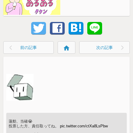
home
前の記事
次の記事
蓮舫、当確😭
投票した方、責任取ってね。
pic.twitter.com/ctXa8LsPbw