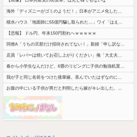
海外「ディズニーがゴミのようだ！」日本がアニメ化した米人気SF作品に絶賛の声が殺到中
積水ハウス「地面師に55億円騙し取られた…」ワイ「はえーかわいそう…会社滅茶苦茶やろなぁ」
【悲報】 ドル円、年末150円割れへｗｗｗｗｗ
同僚A「うちの旦那だけ招待されてない！」新婦「申し訳ないけど…」→披露宴の空気が一気に凍りついて…
店員「レバーは焼いてお召し上がりください」俺「大丈夫でしょ」→生で食べた瞬間、店員が血相を変えてきて…
春から小学生なんだけど、6畳のリビングに子供の勉強机置くのって無理だよね
我が子と同じ名前をつけた後輩嫁。喜んでいたはずなのに、突然子供を拒絶するようになり…
お腹の中にいる子供が男だと判明したら嫁がキレ出した。嫁はどうしても女が欲しかったらしく...