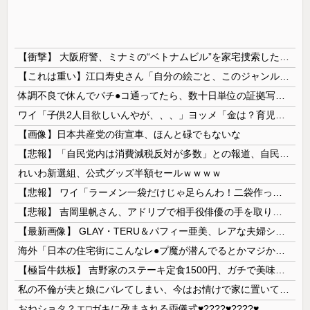
【衝撃】 大阪府警、ミナミの“ベトナムビル”を家宅捜索した結果・・・・・・
【これは重い】江口寿史さん「自分の絵ごと、このジャンルはそろそろ終わりかな」
体調不良で休んでパチ●コ通ってたら、数十日単位の証拠写真撮られて会社クビになった
ワイ「子供2人目欲しいんやが、、、」ヨッメ「金は？育児は？私の仕事は？キャリアは？」
【画像】日本共産党の街宣車、ほんと碌でもないな
【悲報】「自民党内は消費減税反対が多数」との報道、自民議員の内部証言と食い違うｗｗｗｗ
れいわ新選組、公式グッズ半額セールｗｗｗｗ
【悲報】 ワイ「ラーメン一袋だけじゃ足らんわ！二袋作ったろ！」→結果ｗｗｗ
【悲報】 吉岡里帆さん、アドリブで相手役俳優の手を取りお○ぱいに押し当てる
【最新画像】 GLAY・TERU＆パフィー亜美、レアな夫婦ショットを公開してしまう！
海外「日本の住宅街にこんなレ●プ魔が潜んでるとかマジかよ…さすがHENTAIの国…」
【極旨牛鉄板】 吉野家のステーキ定食1500円、ガチで美味そうｗｗｗ
私の不倫が夫と娘にバレてしまい、今はお情けで家に置いてもらっている状態です。行為を娘に見られていたなんて全く気付きませんでした。娘の「汚...
おねショタ？エ□ガキに孕まされる両儀式♥️????♥️????♥️