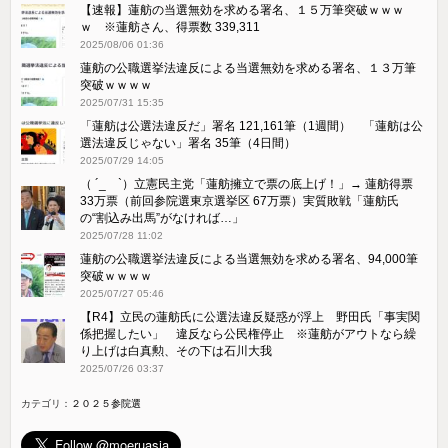
【速報】蓮舫の当選無効を求める署名、１５万筆突破ｗｗｗ
ｗ ※蓮舫さん、得票数 339,311
2025/08/06 01:36
蓮舫の公職選挙法違反による当選無効を求める署名、１３万筆
突破ｗｗｗｗ
2025/07/31 15:35
「蓮舫は公選法違反だ」署名 121,161筆（1週間） 「蓮舫は公
選法違反じゃない」署名 35筆（4日間）
2025/07/29 14:05
（ ´_ゝ`）立憲民主党「蓮舫擁立で票の底上げ！」→ 蓮舫得票
33万票（前回参院選東京選挙区 67万票）実質敗戦「蓮舫氏
の“割込み出馬”がなければ…」
2025/07/28 11:02
蓮舫の公職選挙法違反による当選無効を求める署名、94,000筆
突破ｗｗｗｗ
2025/07/27 05:46
【R4】立民の蓮舫氏に公選法違反疑惑が浮上 野田氏「事実関
係把握したい」 違反なら公民権停止 ※蓮舫がアウトなら繰
り上げは白真勲、その下は石川大我
2025/07/26 03:37
カテゴリ：
２０２５参院選