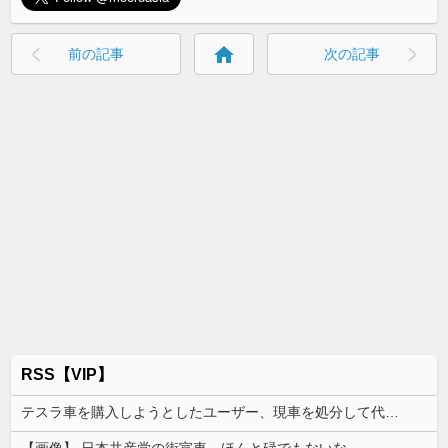
home
前の記事
次の記事
RSS【VIP】
テスラ車を購入しようとしたユーザー、現車を処分して代金を支払い、平日の納車日に予定を合わせた結果……
【画像】 日本共産党の街宣車、ほんと碌でもないな