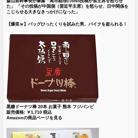
森山前幹事長が暴露「高市総理のSNS投稿が習主席を怒らせ
た」 「その投稿が中国側（習近平主席）を怒らせ、日中関係を
こじらせる大きなきっかけになった」
【爆笑ｗ】バッグひったくりを試みた男、バイクを盗られる！
黒糖ドーナツ棒 20本 お菓子 熊本 フジバンビ
販売価格: ￥1,710 税込
Amazonの商品ページを見る