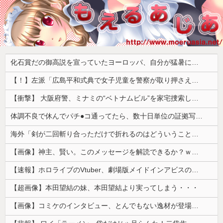
化石賞だの御高説を宣っていたヨーロッパ、自分が猛暑に襲われると為すすべべもなくダメージを受けてしまい……
【！】左派「広島平和式典で女子児童を警察が取り押さえて無理矢理、排除しました！」 → ネット特定班「女児？全学連のプロ活動家では？」
【衝撃】 大阪府警、ミナミの“ベトナムビル”を家宅捜索した結果・・・・・・
体調不良で休んでパチ●コ通ってたら、数十日単位の証拠写真撮られて会社クビになった
海外「剣が二回斬り合っただけで折れるのはどういうことなんだ」満点なのに二度と起動しない理由…
【画像】神主、賢い。このメッセージを解読できるか？ｗｗｗｗ
【速報】ホロライブのVtuber、劇場版メイドインアビスの主題歌決定wwwwwwwwww
【超画像】本田望結の妹、本田望結より実ってしまう・・・
【画像】コミケのインタビュー、とんでもない逸材が登場ｗｗｗｗｗｗ 【Pickup07092041】