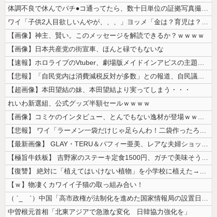
体調不良で休んでパチ●コ通ってたら、数十日単位の証拠写真撮られて会社ク...
ワイ「子供2人目欲しいんやが、、、」ヨッメ「金は？育児は？私の仕事は？...
【画像】神主、賢い。このメッセージを解読できるか？ｗｗｗｗ
【画像】日本共産党の街宣車、ほんと碌でもないな
【速報】ホロライブのVtuber、劇場版メイドインアビスの主題歌決定w...
【悲報】「自民党内は消費減税反対が多数」との報道、自民議員の内部証言と...
【超画像】本田望結の妹、本田望結より実ってしまう・・・
れいわ新選組、公式グッズ半額セールｗｗｗｗ
【画像】コミケのインタビュー、とんでもない逸材が登場ｗｗｗｗｗｗ 【P...
【悲報】 ワイ「ラーメン一袋だけじゃ足らんわ！二袋作ったろ！」→結果ｗ...
【最新画像】 GLAY・TERU＆パフィー亜美、レアな夫婦ショットを公...
【極旨牛鉄板】 吉野家のステーキ定食1500円、ガチで美味そうｗｗｗ
【復讐】 絶対に「植えてはいけない植物」を小学校に植えた→20年経って...
【ｗ】物凄くカワイイ子猫の取っ組み合い！
（ ´_ゝ`）中国「高市政権が法制化を進めた国家情報局の設置日が7月3...
中曽根元首相「北東アジアで急激な変化 日韓協力強化を」