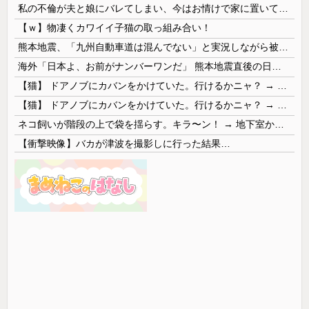
私の不倫が夫と娘にバレてしまい、今はお情けで家に置いてもらっている状態です。行為を娘に見られていたなんて全く気付きませんでした。娘の「汚...
【ｗ】物凄くカワイイ子猫の取っ組み合い！
熊本地震、「九州自動車道は混んでない」と実況しながら被災地へ向かう有名アナなどに批判殺到 全国紙記者「最新の状況をいち早く伝えることは報道機関としての責務」「情報を取り上げることには大きな意義がある」
海外「日本よ、お前がナンバーワンだ」 熊本地震直後の日本の対応のスピードに世界が衝撃
【猫】 ドアノブにカバンをかけていた。行けるかニャ？ → 猫はこうなります…
【猫】 ドアノブにカバンをかけていた。行けるかニャ？ → 猫はこうなります…
ネコ飼いが階段の上で袋を揺らす。キラ〜ン！ → 地下室からヤツが現れる…
【衝撃映像】バカが津波を撮影しに行った結果…