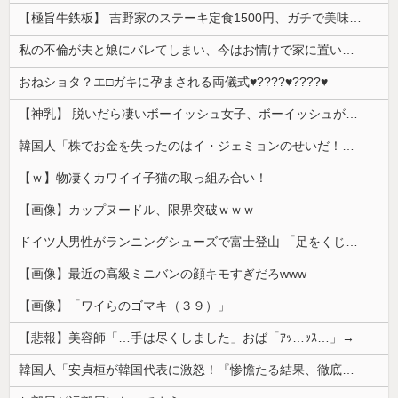
【極旨牛鉄板】 吉野家のステーキ定食1500円、ガチで美味そうｗｗｗ
私の不倫が夫と娘にバレてしまい、今はお情けで家に置いてもらっている状態です。行為を娘に見られていたなんて全く気付きませんでした。娘の「汚...
おねショタ？エ□ガキに孕まされる両儀式♥️????♥️????♥️
【神乳】 脱いだら凄いボーイッシュ女子、ボーイッシュがどうでも良くなる ”お○ぱい” がこちらｗｗｗｗｗ
韓国人「株でお金を失ったのはイ・ジェミョンのせいだ！」として支持率が右肩下がりに……まあ、本当にその側面があるので救えないんですが
【ｗ】物凄くカワイイ子猫の取っ組み合い！
【画像】カップヌードル、限界突破ｗｗｗ
ドイツ人男性がランニングシューズで富士登山 「足をくじいて動けない」
【画像】最近の高級ミニバンの顔キモすぎだろwww
【画像】「ワイらのゴマキ（３９）」
【悲報】美容師「…手は尽くしました」おば「ｱｯ…ｯｽ…」→
韓国人「安貞桓が韓国代表に激怒！『惨憺たる結果、徹底的な刷新が必要だ』と監督や協会を痛烈批判」