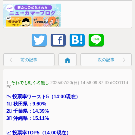
home
前の記事
次の記事
1:
それでも動く名無し
2025/07/20(日) 14:58:09.87 ID:dOO111d
E0
📉 投票率ワースト5（14:00現在）
1⃣ 秋田県：9.60%
2⃣ 千葉県：14.39%
3⃣ 沖縄県：15.11%
📈 投票率TOP5（14:00現在）