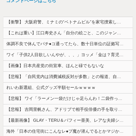
コメントページはこちら
【衝撃】 大阪府警、ミナミの“ベトナムビル”を家宅捜索した結果・・・・・・
【これは重い】江口寿史さん「自分の絵ごと、このジャンルはそろそろ終わりかな」
体調不良で休んでパチ●コ通ってたら、数十日単位の証拠写真撮られて会社クビになった
ワイ「子供2人目欲しいんやが、、、」ヨッメ「金は？育児は？私の仕事は？キャリアは？」
【画像】日本共産党の街宣車、ほんと碌でもないな
【悲報】「自民党内は消費減税反対が多数」との報道、自民議員の内部証言と食い違うｗｗｗｗ
れいわ新選組、公式グッズ半額セールｗｗｗｗ
【悲報】 ワイ「ラーメン一袋だけじゃ足らんわ！二袋作ったろ！」→結果ｗｗｗ
【悲報】 吉岡里帆さん、アドリブで相手役俳優の手を取りお○ぱいに押し当てる
【最新画像】 GLAY・TERU＆パフィー亜美、レアな夫婦ショットを公開してしまう！
海外「日本の住宅街にこんなレ●プ魔が潜んでるとかマジかよ…さすがHENTAIの国…」