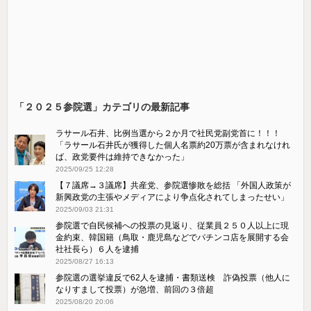
「２０２５参院選」カテゴリの最新記事
ラサール石井、比例当選から２か月で社民党副党首に！！！
「ラサール石井氏が獲得した個人名票約20万票が含まれなけれ
ば、政党要件は維持できなかった」
2025/09/25 12:28
【７議席→３議席】共産党、参院選惨敗を総括 「外国人政策が
新興政党の主張やメディアにより争点化されてしまったせい」
2025/09/03 21:31
参院選で自民候補への投票の見返り、従業員２５０人以上に現
金約束、韓国籍（鳥取・鹿児島などでパチンコ店を展開する会
社社長ら）６人を逮捕
2025/08/27 16:13
参院選の選挙違反で62人を逮捕・書類送検 詐偽投票（他人に
なりすまして投票）が急増、前回の３倍超
2025/08/20 20:06