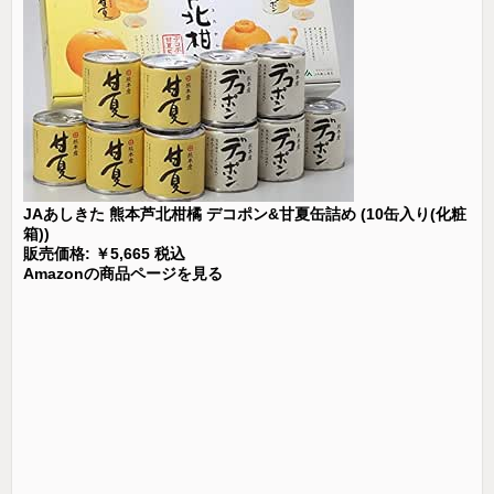
JAあしきた 熊本芦北柑橘 デコポン&甘夏缶詰め (10缶入り(化粧
箱))
販売価格: ￥5,665 税込
Amazonの商品ページを見る