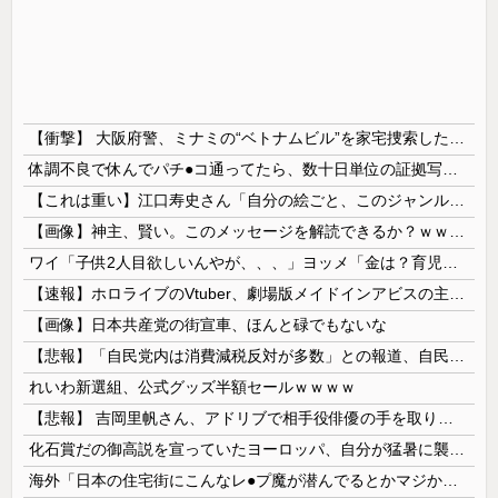
【衝撃】 大阪府警、ミナミの“ベトナムビル”を家宅捜索した結果・・・・・・
体調不良で休んでパチ●コ通ってたら、数十日単位の証拠写真撮られて会社クビになった
【これは重い】江口寿史さん「自分の絵ごと、このジャンルはそろそろ終わりかな」
【画像】神主、賢い。このメッセージを解読できるか？ｗｗｗｗ
ワイ「子供2人目欲しいんやが、、、」ヨッメ「金は？育児は？私の仕事は？キャリアは？」
【速報】ホロライブのVtuber、劇場版メイドインアビスの主題歌決定wwwwwwwwww
【画像】日本共産党の街宣車、ほんと碌でもないな
【悲報】「自民党内は消費減税反対が多数」との報道、自民議員の内部証言と食い違うｗｗｗｗ
れいわ新選組、公式グッズ半額セールｗｗｗｗ
【悲報】 吉岡里帆さん、アドリブで相手役俳優の手を取りお○ぱいに押し当てる
化石賞だの御高説を宣っていたヨーロッパ、自分が猛暑に襲われると為すすべべもなくダメージを受けてしまい……
海外「日本の住宅街にこんなレ●プ魔が潜んでるとかマジかよ…さすがHENTAIの国…」