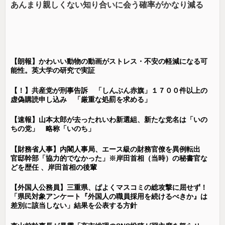
あんまり親しくない知り合いに会う確率がかなり減る
【朗報】かわいい動物の動画がストレス・不安の軽減になる可
能性。英大学の研究で実証
【！】共産党が刑事告訴 「しんぶん赤旗」１７００件以上の
虚偽購読申し込み 「厳重な処罰を求める」
【速報】山本太郎が去ったれいわ新選組、新たな党名は「いの
ちの党」 略称「いのち」
【財務省人事】内閣人事局、エース級の財務官僚を異例転出
官邸幹部「協力的でなかった」※岸田首相（当時）の秘書官な
どを歴任 、岸田首相の後輩
【外国人公務員】三重県、ぱよくマスコミの総攻撃に屈せず！
「県民対象アンケート『外国人の職員採用を続けるべきか』は
差別に該当しない」結果を公表する方針