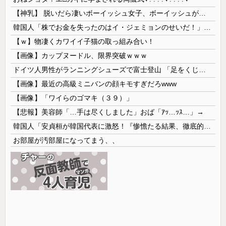
【神乳】 脱いだら凄いボーイッシュ女子、ボーイッシュがどうでも良くなる ”お○ぱい” がこちらｗｗｗｗｗ
韓国人「株でお金を失ったのはイ・ジェミョンのせいだ！」として支持率が右肩下がりに……まあ、本当にその側面があるので救えないんですが
【ｗ】物凄くカワイイ子猫の取っ組み合い！
【画像】カップヌードル、限界突破ｗｗｗ
ドイツ人男性がランニングシューズで富士登山 「足をくじいて動けない」
【画像】最近の高級ミニバンの顔キモすぎだろwww
【画像】「ワイらのゴマキ（３９）」
【悲報】美容師「…手は尽くしました」おば「ｱｯ…ｯｽ…」→
韓国人「安貞桓が韓国代表に激怒！『惨憺たる結果、徹底的な刷新が必要だ』と監督や協会を痛烈批判」
お部屋が汚部屋になってまう、、