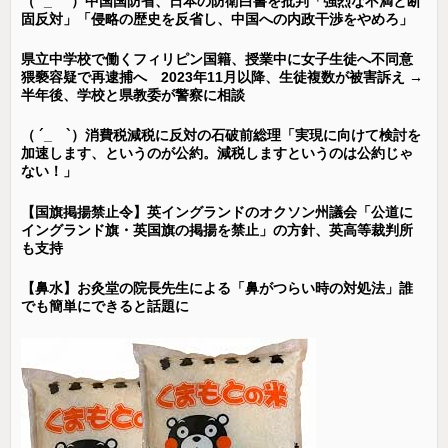
（ ´_ゝ`）中国国防省、日本の防衛白書を批判「強烈な不満と断
固反対」「侵略の歴史を反省し、中国への内政干渉をやめろ」
県立中学校で働くフィリピン国籍、授業中に女子生徒へ不同意
猥褻容疑で再逮捕へ 2023年11月以降、生徒複数が被害訴え →
半年後、学校と県教委が警察に相談
（ ´_ゝ`）消費税減税に反対の石破前総理「実現に向けて検討を
加速します、というのが公約。減税しますというのは公約じゃ
ない！」
【国旗掲揚禁止令】英イングランドのオクソン州議会「公道に
イングランド旗・英国旗の掲揚を禁止」の方針、英高等裁判所
も支持
【鼻水】お灸堂の院長先生による「鼻がつらい時の対処法」誰
でも簡単にできると話題に