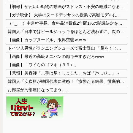
【朗報】かわいい動物の動画がストレス・不安の軽減になる可能性。英大学の研究で実証
【ガチ映像】 大学のヌードデッサンの授業で高額モデルに依頼したら○○○が凄すぎた動画、お前らの想像の20倍は凄い
（ ´_ゝ`）中道幹事長、食料品消費税2年間1%の閣議決定を批判 → 記者「中道改革連合は食料品消費税ゼロを公約に掲げていたが？」→ 階猛氏「
韓国人「日本ではビールジョッキをほとんど洗わずに、次の客に出すんだ！ これが証拠の映像だ!!」……あー、なるほどですねー。韓国には「アレ」がないんだ？
【画像】カップヌードル、限界突破ｗｗｗ
ドイツ人男性がランニングシューズで富士登山 「足をくじいて動けない」
【画像】最近の高級ミニバンの顔キモすぎだろwww
【画像】「ワイらのゴマキ（３９）」
【悲報】美容師「…手は尽くしました」おば「ｱｯ…ｯｽ…」→
韓国人「安貞桓が韓国代表に激怒！『惨憺たる結果、徹底的な刷新が必要だ』と監督や協会を痛烈批判」
お部屋が汚部屋になってまう、、