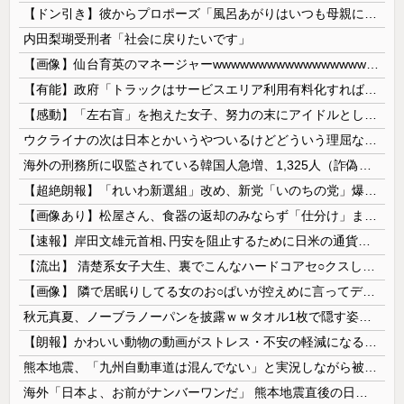
【ドン引き】彼からプロポーズ「風呂あがりはいつも母親に体拭いてもらってんだけど、これからは毎日拭いてくれないかな」→お断りしてお別れをしたら、アド変してロミオメールが来た
内田梨瑚受刑者「社会に戻りたいです」
【画像】仙台育英のマネージャーwwwwwwwwwwwwwwwwwww
【有能】政府「トラックはサービスエリア利用有料化すればサボらず走るし流問題解決じゃね？」
【感動】「左右盲」を抱えた女子、努力の末にアイドルとしてデビューするｗｗｗｗ
ウクライナの次は日本とかいうやついるけどどういう理屈なの？
海外の刑務所に収監されている韓国人急増、1,325人（詐偽が4分の1） 日本には254人
【超絶朗報】「れいわ新選組」改め、新党「いのちの党」爆誕！！！うおおおおおおおお
【画像あり】松屋さん、食器の返却のみならず「仕分け」まで客にやらせてしまうｗｗｗｗｗ
【速報】岸田文雄元首相､円安を阻止するために日米の通貨当局が実施した為替介入は｢一時しのぎに過ぎない｣
【流出】 清楚系女子大生、裏でこんなハードコアセ○クスしてたとか嘘だろ…（動画あり）
【画像】 隣で居眠りしてる女のお○ぱいが控えめに言ってデカいｗｗｗ
秋元真夏、ノーブラノーパンを披露ｗｗタオル1枚で隠す姿がほぼA●女優・・
【朗報】かわいい動物の動画がストレス・不安の軽減になる可能性。英大学の研究で実証
熊本地震、「九州自動車道は混んでない」と実況しながら被災地へ向かう有名アナなどに批判殺到 全国紙記者「最新の状況をいち早く伝えることは報道機関としての責務」「情報を取り上げることには大きな意義がある」
海外「日本よ、お前がナンバーワンだ」 熊本地震直後の日本の対応のスピードに世界が衝撃