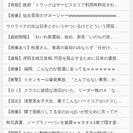
【有能】政府「トラックはサービスエリア利用有料化すればサボらず走るし流問題解決じゃね？」
【画像】仙台育英のマネージャーwwwwwwwwwwwwwwwwwww
ウクライナの次は日本とかいうやついるけどどういう理屈なの？
【超絶朗報】「れいわ新選組」改め、新党「いのちの党」爆誕！！！うおおおおおおおお
【画像あり】松屋さん、食器の返却のみならず「仕分け」まで客にやらせてしまうｗｗｗｗｗ
【速報】岸田文雄元首相､円安を阻止するために日米の通貨当局が実施した為替介入は｢一時しのぎに過ぎない｣
【画像】 福岡、こんなのが普通に走ってるｗｗｗｗｗｗｗｗｗｗｗｗｗｗｗｗ
【衝撃】 イオンモール爆発事故、『とんでもない事実』が判明してしまう・・・・・・
【ＧＪ】 クラスに迷惑な池沼がいた。リーダー格のＡ「なんで支援学級に入れないんですか？」先生「背の高い低いと同じで、これも個性なの！差別は...
【流出】 清楚系女子大生、裏でこんなハードコアセ○クスしてたとか嘘だろ…（動画あり）
【画像】 隣で居眠りしてる女のお○ぱいが控えめに言ってデカいｗｗｗ
秋元真夏、ノーブラノーパンを披露ｗｗタオル1枚で隠す姿がほぼA●女優・・
【朗報】かわいい動物の動画がストレス・不安の軽減になる可能性。英大学の研究で実証