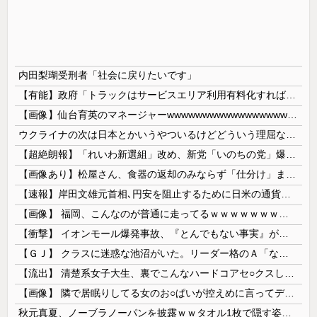
内田梨瑚受刑者「社会に戻りたいです」
【有能】政府「トラックはサービスエリア利用有料化すればサボらず走るし流問題解決じゃね？」
【画像】仙台育英のマネージャーwwwwwwwwwwwwwwwwwww
ウクライナの次は日本とかいうやついるけどどういう理屈なの？
【超絶朗報】「れいわ新選組」改め、新党「いのちの党」爆誕！！！うおおおおおおおお
【画像あり】松屋さん、食器の返却のみならず「仕分け」まで客にやらせてしまうｗｗｗｗｗ
【速報】岸田文雄元首相､円安を阻止するために日米の通貨当局が実施した為替介入は｢一時しのぎに過ぎない｣
【画像】 福岡、こんなのが普通に走ってるｗｗｗｗｗｗｗｗｗｗｗｗｗｗｗｗ
【衝撃】 イオンモール爆発事故、『とんでもない事実』が判明してしまう・・・・・・
【ＧＪ】 クラスに迷惑な池沼がいた。リーダー格のＡ「なんで支援学級に入れないんですか？」先生「背の高い低いと同じで、これも個性なの！差別は...
【流出】 清楚系女子大生、裏でこんなハードコアセ○クスしてたとか嘘だろ…（動画あり）
【画像】 隣で居眠りしてる女のお○ぱいが控えめに言ってデカいｗｗｗ
秋元真夏、ノーブラノーパンを披露ｗｗタオル1枚で隠す姿がほぼA●女優・・