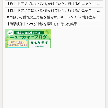
【猫】 ドアノブにカバンをかけていた。行けるかニャ？ → 猫はこうなります…
【猫】 ドアノブにカバンをかけていた。行けるかニャ？ → 猫はこうなります…
ネコ飼いが階段の上で袋を揺らす。キラ〜ン！ → 地下室からヤツが現れる…
【衝撃映像】バカが津波を撮影しに行った結果…