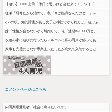
【凄い】 LINE上司「休日で悪いけど会社来て！」ワイ「…無視」上司「マジでヤバいから！」←その結果ｗｗｗｗｗ
従弟「研修だから泊めて」私「今は臨月なんだけど…」→断りきれず了承したら、さらに図々しい要求まで飛び出して…
小6の頃、知的障害がある女子と神社でかくれんぼ。遊ぶふりして放置したらその女子は犯されていた
嫁「性格が合わないから離婚して」俺「迷惑料1000万と、子供の養育費を一括で入金するならいいよ」→提示した内容を聞いた嫁が言葉を失って…
友達の家に遊びに行ったらアルバムに私の写真が飾ってあった。しかも私が知らない写真
家事も完璧にこなす専業主夫だったが病気で入院することに。見舞いに来た妻の一言が予想外すぎて…
コメントページはこちら
内田梨瑚受刑者「社会に戻りたいです」