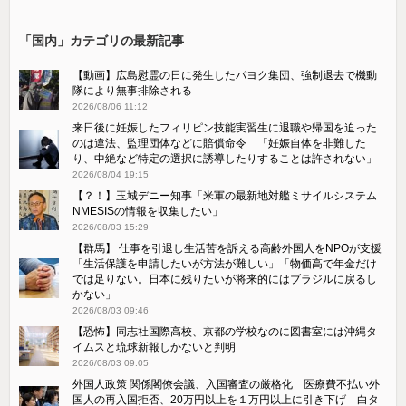
「国内」カテゴリの最新記事
【動画】広島慰霊の日に発生したパヨク集団、強制退去で機動
隊により無事排除される
2026/08/06 11:12
来日後に妊娠したフィリピン技能実習生に退職や帰国を迫った
のは違法、監理団体などに賠償命令 「妊娠自体を非難した
り、中絶など特定の選択に誘導したりすることは許されない」
2026/08/04 19:15
【？！】玉城デニー知事「米軍の最新地対艦ミサイルシステム
NMESISの情報を収集したい」
2026/08/03 15:29
【群馬】 仕事を引退し生活苦を訴える高齢外国人をNPOが支援
「生活保護を申請したいが方法が難しい」「物価高で年金だけ
では足りない。日本に残りたいが将来的にはブラジルに戻るし
かない」
2026/08/03 09:46
【恐怖】同志社国際高校、京都の学校なのに図書室には沖縄タ
イムスと琉球新報しかないと判明
2026/08/03 09:05
外国人政策 関係閣僚会議、入国審査の厳格化 医療費不払い外
国人の再入国拒否、20万円以上を１万円以上に引き下げ 白タ