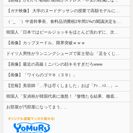
【ガチ映像】 大学のヌードデッサンの授業で高額モデルに依頼したら○○○が凄すぎた動画、お前らの想像の20倍は凄い
（ ´_ゝ`）中道幹事長、食料品消費税2年間1%の閣議決定を批判 → 記者「中道改革連合は食料品消費税ゼロを公約に掲げていたが？」→ 階猛氏「
韓国人「日本ではビールジョッキをほとんど洗わずに、次の客に出すんだ！ これが証拠の映像だ!!」……あー、なるほどですねー。韓国には「アレ」がないんだ？
【画像】カップヌードル、限界突破ｗｗｗ
ドイツ人男性がランニングシューズで富士登山 「足をくじいて動けない」
【画像】最近の高級ミニバンの顔キモすぎだろwww
【画像】「ワイらのゴマキ（３９）」
【悲報】美容師「…手は尽くしました」おば「ｱｯ…ｯｽ…」→
韓国人「安貞桓が韓国代表に激怒！『惨憺たる結果、徹底的な刷新が必要だ』と監督や協会を痛烈批判」
お部屋が汚部屋になってまう、、