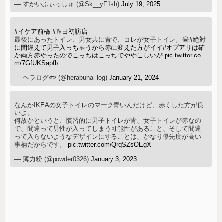
— すかいふぃっしゅ (@Sk__yF1sh)
July 19, 2025
#イケア前橋
#昨日初訪店
最後にあったトイレ、男女共に青で、コレが女子トイレ。😂
#絶対
に間違えて男子入っちゃうから赤に変えた方がイイ
#オプアリは確
か両方赤やったのでこっちはこっちでややこしいが
pic.twitter.co
m/7GfUKSapfb
— ヘラログ🐟 (@herabuna_log)
January 21, 2024
なんかIKEAの女子トイレのマーク青いんだけど、赤くした方が良
いよ。
何故かというと、慣習的に男子トイレが青、女子トイレが赤なの
で、間違って男性が入ってしまう可能性があること、そして間違
って入らないようなデザインにすることは、かなり優先度が高い
事柄だからです。
pic.twitter.com/QrqSZsOEgX
— 薄力粉 (@powder0326)
January 3, 2023