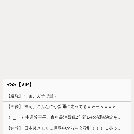
RSS【VIP】
【速報】 中国、ガチで逝く
【画像】 福岡、こんなのが普通に走ってるｗｗｗｗｗｗｗｗｗｗｗｗｗｗｗｗｗｗｗｗｗｗｗｗｗｗｗｗｗｗｗｗｗｗｗｗｗｗｗｗ
（ ´_ゝ`）中道幹事長、食料品消費税2年間1%の閣議決定を批判 → 記者「中道改革連合は食料品消費税ゼロを公約に掲げていたが？」→ 階猛氏「
【速報】 日本製メモリに世界中から注文殺到！！！ １兆５０００億円で工場増築へ