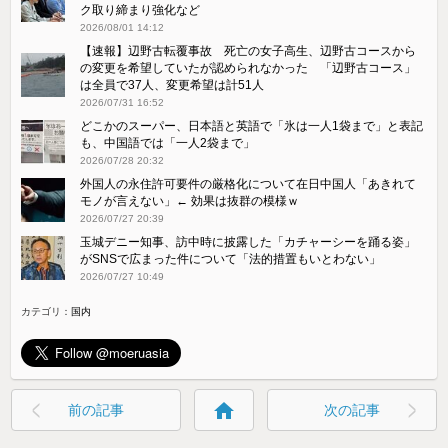
ク取り締まり強化など
2026/08/01 14:12
【速報】辺野古転覆事故 死亡の女子高生、辺野古コースから
の変更を希望していたが認められなかった 「辺野古コース」
は全員で37人、変更希望は計51人
2026/07/31 16:52
どこかのスーパー、日本語と英語で「氷は一人1袋まで」と表記
も、中国語では「一人2袋まで」
2026/07/28 20:32
外国人の永住許可要件の厳格化について在日中国人「あきれて
モノが言えない」← 効果は抜群の模様ｗ
2026/07/27 20:39
玉城デニー知事、訪中時に披露した「カチャーシーを踊る姿」
がSNSで広まった件について「法的措置もいとわない」
2026/07/27 10:49
カテゴリ：
国内
home
前の記事
次の記事