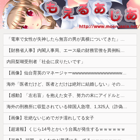
「電車で女性が失神したら無言の男が真横についてきた」とタレントが主張、虚言疑惑が出ると「その男の垢を発見した」と追加主張するも……
【財務省人事】内閣人事局、エース級の財務官僚を異例転出 官邸幹部「協力的でなかった」※岸田首相（当時）の秘書官などを歴任 、岸田首相の後輩
内田梨瑚受刑者「社会に戻りたいです」
【画像】仙台育英のマネージャーwwwwwwwwwwwwwwwwwww
海外「医者だけど、医者とだけは絶対に結婚しない」その理由が想像と全然違った…
【感動】「左右盲」を抱えた女子、努力の末にアイドルとしてデビューするｗｗｗｗ
海外の刑務所に収監されている韓国人急増、1,325人（詐偽が4分の1） 日本には254人
【画像】壮絶ないじめでガチ濡れしてる女子
【超速報】くじら14号とかいう台風が発生するｗｗｗｗｗｗ