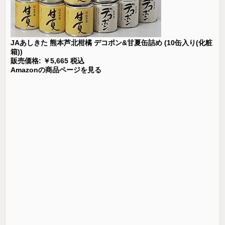
JAあしきた 熊本芦北柑橘 デコポン&甘夏缶詰め (10缶入り(化粧
箱))
販売価格: ￥5,665 税込
Amazonの商品ページを見る