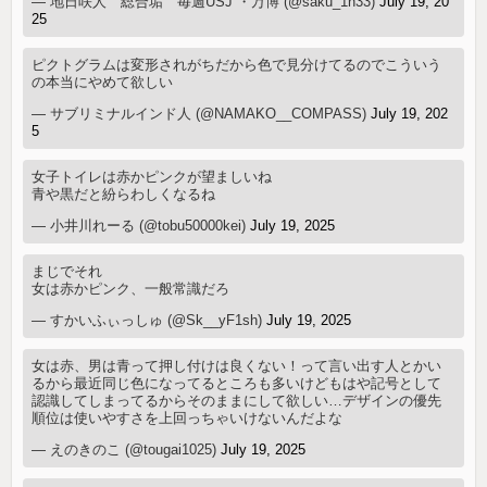
— 地日咲人 総合垢 毎週USJ ・万博 (@saku_1h33)
July 19, 20
25
ピクトグラムは変形されがちだから色で見分けてるのでこういう
の本当にやめて欲しい
— サブリミナルインド人 (@NAMAKO__COMPASS)
July 19, 202
5
女子トイレは赤かピンクが望ましいね
青や黒だと紛らわしくなるね
— 小井川れーる (@tobu50000kei)
July 19, 2025
まじでそれ
女は赤かピンク、一般常識だろ
— すかいふぃっしゅ (@Sk__yF1sh)
July 19, 2025
女は赤、男は青って押し付けは良くない！って言い出す人とかい
るから最近同じ色になってるところも多いけどもはや記号として
認識してしまってるからそのままにして欲しい…デザインの優先
順位は使いやすさを上回っちゃいけないんだよな
— えのきのこ (@tougai1025)
July 19, 2025