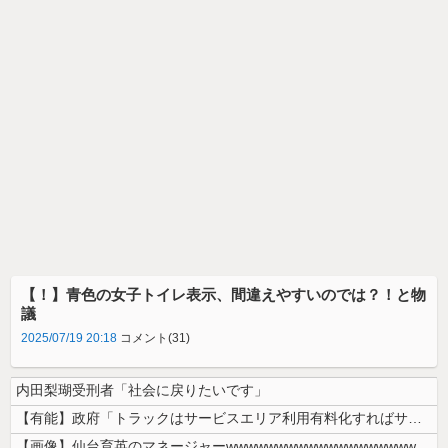
【！】青色の女子トイレ表示、間違えやすいのでは？！と物
議
2025/07/19 20:18
コメント(31)
内田梨瑚受刑者「社会に戻りたいです」
【有能】政府「トラックはサービスエリア利用有料化すればサボらず走るし流...
【画像】仙台育英のマネージャーwwwwwwwwwwwwwwwwwww