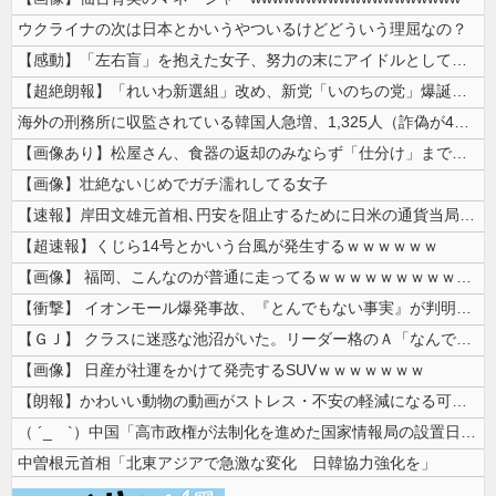
ウクライナの次は日本とかいうやついるけどどういう理屈なの？
【感動】「左右盲」を抱えた女子、努力の末にアイドルとしてデビューするｗ...
【超絶朗報】「れいわ新選組」改め、新党「いのちの党」爆誕！！！うおおお...
海外の刑務所に収監されている韓国人急増、1,325人（詐偽が4分の1）...
【画像あり】松屋さん、食器の返却のみならず「仕分け」まで客にやらせてし...
【画像】壮絶ないじめでガチ濡れしてる女子
【速報】岸田文雄元首相､円安を阻止するために日米の通貨当局が実施した為...
【超速報】くじら14号とかいう台風が発生するｗｗｗｗｗｗ
【画像】 福岡、こんなのが普通に走ってるｗｗｗｗｗｗｗｗｗｗｗｗｗｗｗ...
【衝撃】 イオンモール爆発事故、『とんでもない事実』が判明してしまう・...
【ＧＪ】 クラスに迷惑な池沼がいた。リーダー格のＡ「なんで支援学級に入...
【画像】 日産が社運をかけて発売するSUVｗｗｗｗｗｗｗ
【朗報】かわいい動物の動画がストレス・不安の軽減になる可能性。英大学の...
（ ´_ゝ`）中国「高市政権が法制化を進めた国家情報局の設置日が7月3...
中曽根元首相「北東アジアで急激な変化 日韓協力強化を」