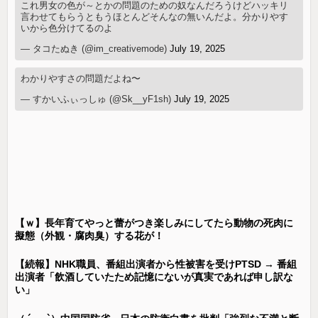
これ男女の色が～とかの問題のための奴なんだろうけどハッキリ
言わせてもらうともうほとんどそんなの無いんだよ。分かりやす
いから色分けてるのよ
— タコたぬき (@im_creativemode)
July 19, 2025
わかりやすさの問題だよね〜
— すかいふぃっしゅ (@Sk__yF1sh)
July 19, 2025
【ｗ】長年育てやっと蕾がつき楽しみにしてたら動物の死肉に
擬態（外観・腐肉臭）する花が！
【続報】NHK職員、番組出演者から性被害を受けPTSD → 番組
出演者「飲酒していたため記憶にないが真実であれば申し訳な
い」