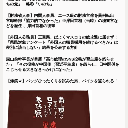
ちの党」 略称「いのち」
【財務省人事】内閣人事局、エース級の財務官僚を異例転出
官邸幹部「協力的でなかった」※岸田首相（当時）の秘書官な
どを歴任 、岸田首相の後輩
【外国人公務員】三重県、ぱよくマスコミの総攻撃に屈せず！
「県民対象アンケート『外国人の職員採用を続けるべきか』は
差別に該当しない」結果を公表する方針
森山前幹事長が暴露「高市総理のSNS投稿が習主席を怒らせ
た」 「その投稿が中国側（習近平主席）を怒らせ、日中関係を
こじらせる大きなきっかけになった」
【爆笑ｗ】バッグひったくりを試みた男、バイクを盗られる！