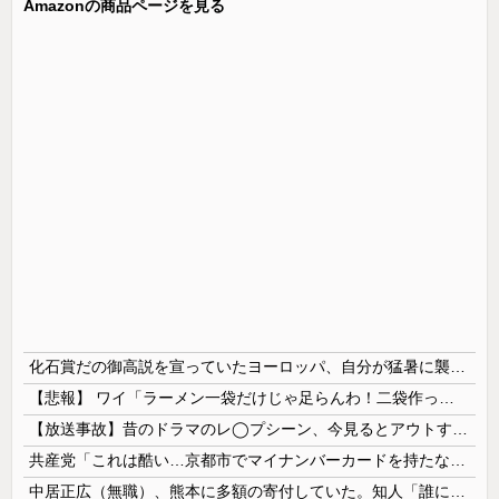
Amazonの商品ページを見る
化石賞だの御高説を宣っていたヨーロッパ、自分が猛暑に襲われると為すすべべもなくダメージを受けてしまい……
【悲報】 ワイ「ラーメン一袋だけじゃ足らんわ！二袋作ったろ！」→結果ｗｗｗ
【放送事故】昔のドラマのレ◯プシーン、今見るとアウトすぎる・・・
共産党「これは酷い…京都市でマイナンバーカードを持たない29万人がポイント給付事業から排除された」
中居正広（無職）、熊本に多額の寄付していた。知人「誰にも知られなくてもいい、と公表してない」