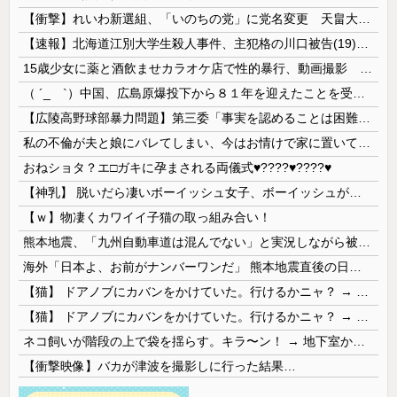
【衝撃】れいわ新選組、「いのちの党」に党名変更 天畠大輔氏が共同代表へ
【速報】北海道江別大学生殺人事件、主犯格の川口被告(19)に無期懲役の判決
15歳少女に薬と酒飲ませカラオケ店で性的暴行、動画撮影 54歳無職を再逮捕 動画770本も見つかる
（ ´_ゝ`）中国、広島原爆投下から８１年を迎えたことを受け「日本は原爆被害者の立場で同情を買おうとするのを止めろ」
【広陵高野球部暴力問題】第三委「事実を認めることは困難」元部員「SNS開示請求開始」犯人として晒してた人達に損害賠償請求訴訟を起こす方針
私の不倫が夫と娘にバレてしまい、今はお情けで家に置いてもらっている状態です。行為を娘に見られていたなんて全く気付きませんでした。娘の「汚...
おねショタ？エ□ガキに孕まされる両儀式♥️????♥️????♥️
【神乳】 脱いだら凄いボーイッシュ女子、ボーイッシュがどうでも良くなる ”お○ぱい” がこちらｗｗｗｗｗ
【ｗ】物凄くカワイイ子猫の取っ組み合い！
熊本地震、「九州自動車道は混んでない」と実況しながら被災地へ向かう有名アナなどに批判殺到 全国紙記者「最新の状況をいち早く伝えることは報道機関としての責務」「情報を取り上げることには大きな意義がある」
海外「日本よ、お前がナンバーワンだ」 熊本地震直後の日本の対応のスピードに世界が衝撃
【猫】 ドアノブにカバンをかけていた。行けるかニャ？ → 猫はこうなります…
【猫】 ドアノブにカバンをかけていた。行けるかニャ？ → 猫はこうなります…
ネコ飼いが階段の上で袋を揺らす。キラ〜ン！ → 地下室からヤツが現れる…
【衝撃映像】バカが津波を撮影しに行った結果…