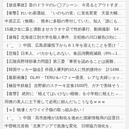
【放送事故】昔のドラマのレ◯プシーン、今見るとアウトすぎる・・・
【衝撃】れいわ新選組、「いのちの党」に党名変更 天畠大輔氏が共同代表へ
中居正広（無職）、熊本に多額の寄付していた。知人「誰にも知られなくても...
15歳少女に薬と酒飲ませカラオケ店で性的暴行、動画撮影 54歳無職を再...
【速報】北海道江別大学生殺人事件、主犯格の川口被告(19)に無期懲役の...
（ ´_ゝ`）中国、広島原爆投下から８１年を迎えたことを受け「日本は原...
【悲報】日本人、バカかもしれない。食品消費税減税（8%→1%）に93....
【広陵高野球部暴力問題】第三委「事実を認めることは困難」元部員「SNS...
【韓国サッカー協会】外国人審判約10人に性的接待か 計1496回、約2...
【最新画像】 GLAY・TERU＆パフィー亜美、レアな夫婦ショットを公...
【極旨牛鉄板】 吉野家のステーキ定食1500円、ガチで美味そうｗｗｗ
【復讐】 絶対に「植えてはいけない植物」を小学校に植えた→20年経って...
同僚の美人に土下座して必死に頼んだらこうなるｗｗｗ
【ｗ】物凄くカワイイ子猫の取っ組み合い！
（ ´_ゝ`）中国「高市政権が法制化を進めた国家情報局の設置日が7月3...
中曽根元首相「北東アジアで急激な変化 日韓協力強化を」