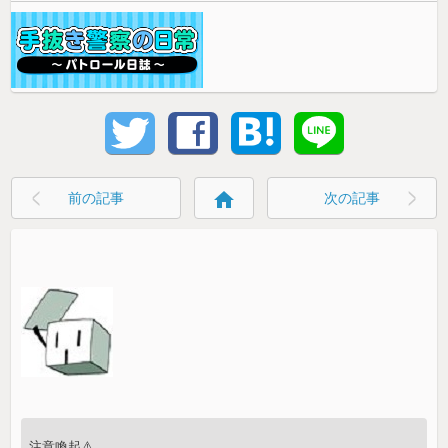
home
前の記事
次の記事
注意喚起⚠️