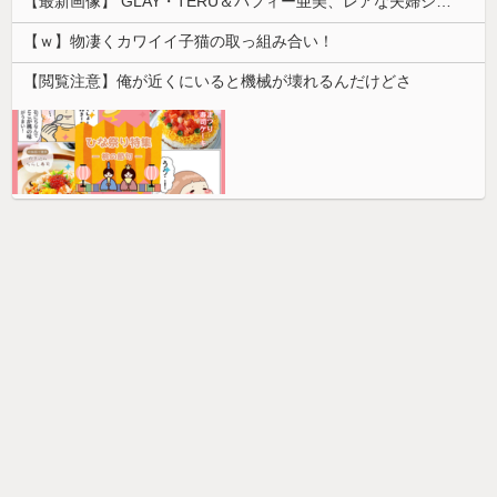
【最新画像】 GLAY・TERU＆パフィー亜美、レアな夫婦ショットを公開してしまう！
【ｗ】物凄くカワイイ子猫の取っ組み合い！
【閲覧注意】俺が近くにいると機械が壊れるんだけどさ