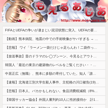
FIFAとUEFAの争いが凄まじい泥沼状態に突入、UEFAの要求を呑んだFIFAだったがUEFA側は強硬姿勢を崩さず……
【動画】熊本病院、地震の中での手術映像がヤバすぎる → 医療機器が飛び交う激震の中で患者を全身で庇う医師らの咄嗟の行動に世界中から絶賛の嵐
【悲報】 ワイ「ラーメン一袋だけじゃ足らんわ！二袋作ったろ！」→結果ｗｗｗ
【放送事故】昔のドラマのレ◯プシーン、今見るとアウトすぎる・・・
韓国人「最近の東京の建築物のレベルをご覧ください・・・」
中居正広（無職）、熊本に多額の寄付していた。知人「誰にも知られなくてもいい、と公表してない」
【速報】北海道江別大学生殺人事件、主犯格の川口被告(19)に無期懲役の判決
【悲報】日本人、バカかもしれない。食品消費税減税（8%→1%）に93.2%の国民が賛成してしまう
【韓国サッカー協会】外国人審判約10人に性的接待か 計1496回、約2億ウォン（約2200万円）