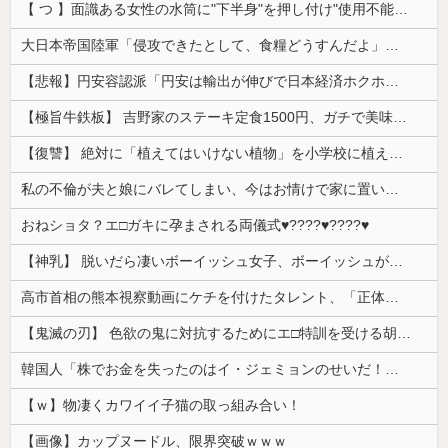
【 つ 】面識ある女性の水筒に"下半身"を押し付け"使用不能"にした疑い 66歳男を「器物損壊」容疑で逮捕 札幌市
大日本帝国陸軍「侵攻できたとして、食糧どうすんだよ」大本営「現地調達」陸軍「え？」
【悲報】円安容認派「円安は輸出が伸びで日本経済ホクホク！」⇒ 世界に売る物が無さすぎて輸出額で韓国に惨敗・・・
【極旨牛鉄板】 吉野家のステーキ定食1500円、ガチで美味そうｗｗｗ
【復讐】 絶対に「植えてはいけない植物」を小学校に植えた→20年経って見に行くと…「！？」衝撃の光景が・・・
私の不倫が夫と娘にバレてしまい、今はお情けで家に置いてもらっている状態です。行為を娘に見られていたなんて全く気付きませんでした。娘の「汚...
おねショタ？エ□ガキに孕まされる両儀式♥️????♥️????♥️
【神乳】 脱いだら凄いボーイッシュ女子、ボーイッシュがどうでも良くなる ”お○ぱい” がこちらｗｗｗｗｗ
高市首相の熊本視察動画にケチを付けたタレント、「正体バレバレよな」と黒電話の呼び方であっさりと……
【鬼滅の刃】 色欲の鬼に対抗するためにエ□特訓を受ける胡蝶しのぶ…！クールなしのぶが快楽に抗えず翻弄されちゃう…
韓国人「株でお金を失ったのはイ・ジェミョンのせいだ！」として支持率が右肩下がりに……まあ、本当にその側面があるので救えないんですが
【ｗ】物凄くカワイイ子猫の取っ組み合い！
【画像】カップヌードル、限界突破ｗｗｗ