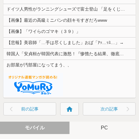
ドイツ人男性がランニングシューズで富士登山 「足をくじいて動けない」
【画像】最近の高級ミニバンの顔キモすぎだろwww
【画像】「ワイらのゴマキ（３９）」
【悲報】美容師「…手は尽くしました」おば「ｱｯ…ｯｽ…」→
韓国人「安貞桓が韓国代表に激怒！『惨憺たる結果、徹底的な刷新が必要だ』と監督や協会を痛烈批判」
お部屋が汚部屋になってまう、、
home
前の記事
次の記事
モバイル
PC