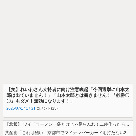
【笑】れいわさん支持者に向け注意喚起「今回選挙に山本太
郎は出ていません！」「山本太郎とは書きません！『必勝〇
〇』もダメ！無効になります！」
2025/07/17 17:21
コメント(25)
【悲報】 ワイ「ラーメン一袋だけじゃ足らんわ！二袋作ったろ！」→結果ｗ...
共産党「これは酷い…京都市でマイナンバーカードを持たない29万人がポイ...