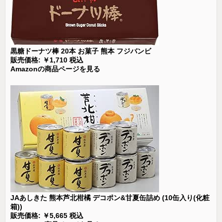
黒糖ドーナツ棒 20本 お菓子 熊本 フジバンビ
販売価格: ￥1,710 税込
Amazonの商品ページを見る
JAあしきた 熊本芦北柑橘 デコポン&甘夏缶詰め (10缶入り(化粧
箱))
販売価格: ￥5,665 税込