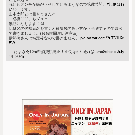
れいわアンチが嫌がらせしているようなので拡散希望。
#比例はれ
いわ
です。
山本太郎とは書きません⚠️
「必勝〇〇」もダメ⚠️
無効になります！😭
比例区の候補者名を書くと得票数の高い方から当選するので調べ
て書きましょう。(お名前間違い注意⚠️)
伊勢崎さんは特定枠なので書きません。
pic.twitter.com/2uT5JH9r
EW
— たまき🐥10m🌸消費税廃止！比例はれいわ (@tama8shidu)
July
14, 2025