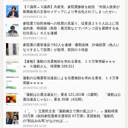
2025/09/25 12:28
【７議席→３議席】共産党、参院選惨敗を総括 「外国人政策が
新興政党の主張やメディアにより争点化されてしまったせい」
2025/09/03 21:31
参院選で自民候補への投票の見返り、従業員２５０人以上に現
金約束、韓国籍（鳥取・鹿児島などでパチンコ店を展開する会
社社長ら）６人を逮捕
2025/08/27 16:13
参院選の選挙違反で62人を逮捕・書類送検 詐偽投票（他人に
なりすまして投票）が急増、前回の３倍超
2025/08/20 20:06
【速報】蓮舫の当選無効を求める署名、１５万筆突破ｗｗｗ
ｗ ※蓮舫さん、得票数 339,311
2025/08/06 01:36
蓮舫の公職選挙法違反による当選無効を求める署名、１３万筆
突破ｗｗｗｗ
2025/07/31 15:35
「蓮舫は公選法違反だ」署名 121,161筆（1週間） 「蓮舫は公
選法違反じゃない」署名 35筆（4日間）
2025/07/29 14:05
（ ´_ゝ`）立憲民主党「蓮舫擁立で票の底上げ！」→ 蓮舫得票
33万票（前回参院選東京選挙区 67万票）実質敗戦「蓮舫氏
の“割込み出馬”がなければ…」
2025/07/28 11:02