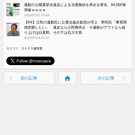
蓮舫の公職選挙法違反による当選無効を求める署名、94,000筆
突破ｗｗｗｗ
2025/07/27 05:46
【R4】立民の蓮舫氏に公選法違反疑惑が浮上 野田氏「事実関
係把握したい」 違反なら公民権停止 ※蓮舫がアウトなら繰
り上げは白真勲、その下は石川大我
2025/07/26 03:37
カテゴリ：
２０２５参院選
home
前の記事
次の記事