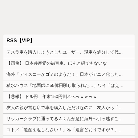
RSS【VIP】
テスラ車を購入しようとしたユーザー、現車を処分して代金を支払い、平日の納車日に予定を合わせた結果……
【画像】 日本共産党の街宣車、ほんと碌でもないな
海外「ディズニーがゴミのようだ！」日本がアニメ化した米人気SF作品に絶賛の声が殺到中
積水ハウス「地面師に55億円騙し取られた…」ワイ「はえーかわいそう…会社滅茶苦茶やろなぁ」
【悲報】 ドル円、年末150円割れへｗｗｗｗｗ
友人の親が営む店で車を購入しただけなのに、友人から「裏切った」と責められるようになった理由が理解できず…
サッカークラブに通ってるＡくんが急に海外へ引っ越すことに。一番仲良くしてた息子がショックを受けて...
コトメ「遺産を返しなさい！」私「遺言どおりですが？」→夫の遺産を巡る話し合いが思わぬ展開になって…