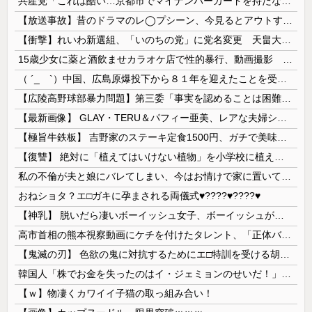
共産党「これは酷い…京都市でマイナンバーカードを持たない29万人がポイント給付事業から排除された」
【放送事故】昔のドラマのレ◯プシーン、今見るとアウトすぎる・・・
【衝撃】れいわ新選組、「いのちの党」に党名変更 天畠大輔氏が共同代表へ
15歳少女に薬と酒飲ませカラオケ店で性的暴行、動画撮影 54歳無職を再逮捕 動画770本も見つかる
（ ´_ゝ`）中国、広島原爆投下から８１年を迎えたことを受け「日本は原爆被害者の立場で同情を買おうとするのを止めろ」
【広陵高野球部暴力問題】第三委「事実を認めることは困難」元部員「SNS開示請求開始」犯人として晒してた人達に損害賠償請求訴訟を起こす方針
【最新画像】 GLAY・TERU＆パフィー亜美、レアな夫婦ショットを公開してしまう！
【極旨牛鉄板】 吉野家のステーキ定食1500円、ガチで美味そうｗｗｗ
【復讐】 絶対に「植えてはいけない植物」を小学校に植えた→20年経って見に行くと…「！？」衝撃の光景が・・・
私の不倫が夫と娘にバレてしまい、今はお情けで家に置いてもらっている状態です。行為を娘に見られていたなんて全く気付きませんでした。娘の「汚...
おねショタ？エ□ガキに孕まされる両儀式♥️????♥️????♥️
【神乳】 脱いだら凄いボーイッシュ女子、ボーイッシュがどうでも良くなる ”お○ぱい” がこちらｗｗｗｗｗ
高市首相の熊本視察動画にケチを付けたタレント、「正体バレバレよな」と黒電話の呼び方であっさりと……
【鬼滅の刃】 色欲の鬼に対抗するためにエ□特訓を受ける胡蝶しのぶ…！クールなしのぶが快楽に抗えず翻弄されちゃう…
韓国人「株でお金を失ったのはイ・ジェミョンのせいだ！」として支持率が右肩下がりに……まあ、本当にその側面があるので救えないんですが
【ｗ】物凄くカワイイ子猫の取っ組み合い！