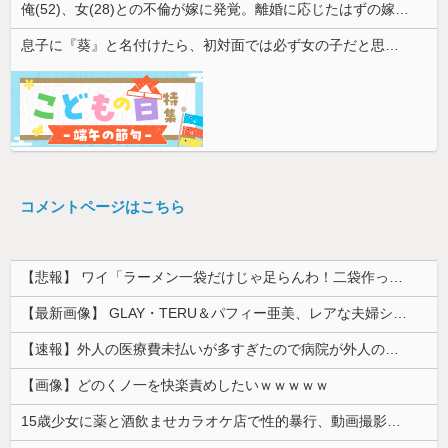
俺(52)、女(28)との不倫が嫁に発覚。離婚に応じたはずの嫁からエグすぎる攻撃が恐ろしすぎる
息子に『葵』と名付けたら、初対面では必ず女の子だと思われる。同じ名前でも避けられなかった勘違いとは…
コメントページはこちら
【悲報】 ワイ「ラーメン一袋だけじゃ足らんわ！二袋作ったろ！」→結果ｗｗｗ
【最新画像】 GLAY・TERU＆パフィー亜美、レアな夫婦ショットを公開してしまう！
【速報】外人の医療費未払いが多すぎたので病院が外人の治療を断るようになってしまう
【画像】どのくノ一を快楽責めしたいｗｗｗｗｗ
15歳少女に薬と酒飲ませカラオケ店で性的暴行、動画撮影 54歳無職を再逮捕 動画770本も見つかる