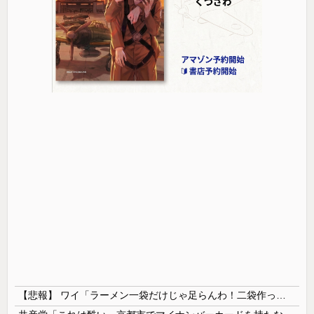
【悲報】 ワイ「ラーメン一袋だけじゃ足らんわ！二袋作ったろ！」→結果ｗｗｗ