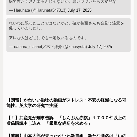
捨て票たくさん出るんじゃないか。悪いヤツいたら大変だな
— Haruhata (@Haruhata547313)
July 17, 2025
れいわに限ったことではないかと。確か榛葉さんも会見で注意を
促していましたし。
アレな人はどこにでも一定数いるものです。
— camara_clarinet／木下洋介 (@kinosysta)
July 17, 2025
【朗報】かわいい動物の動画がストレス・不安の軽減になる可
能性。英大学の研究で実証
【！】共産党が刑事告訴 「しんぶん赤旗」１７００件以上の
虚偽購読申し込み 「厳重な処罰を求める」
【速報】山本太郎が去ったれいわ新選組、新たな党名は「いの