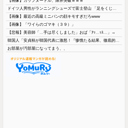
【画像】カップヌードル、限界突破ｗｗｗ
ドイツ人男性がランニングシューズで富士登山 「足をくじいて動けない」
【画像】最近の高級ミニバンの顔キモすぎだろwww
【画像】「ワイらのゴマキ（３９）」
【悲報】美容師「…手は尽くしました」おば「ｱｯ…ｯｽ…」→
韓国人「安貞桓が韓国代表に激怒！『惨憺たる結果、徹底的な刷新が必要だ』と監督や協会を痛烈批判」
お部屋が汚部屋になってまう、、