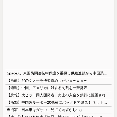
SpaceX、米国防関連技術保護を重視し供給連鎖から中国系を完全排除へ 供給業者に「中国籍人員をSpaceX向けの生産に関わらせないこと」「中国製の設備・部品を使わないこと」を要求し監査実施
【画像】どのくノ一を快楽責めしたいｗｗｗｗｗ
【速報】中国、アメリカに対する制裁を一斉発表
【悲報】大ヒット同人開発者、売上の入金を銀行に拒否され受け取れず、多額の納税義務だけが残るｗｗｗｗｗ
【衝撃】中国製ルーター20機種にバックドア発見！ ネットに繋ぐだけで35秒ごとに中国のサーバーと通信
専門家「日本車はダサい、見てて恥ずかしい」