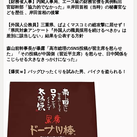
【財務省人事】内閣人事局、エース級の財務官僚を異例転出
官邸幹部「協力的でなかった」※岸田首相（当時）の秘書官な
どを歴任 、岸田首相の後輩
【外国人公務員】三重県、ぱよくマスコミの総攻撃に屈せず！
「県民対象アンケート『外国人の職員採用を続けるべきか』は
差別に該当しない」結果を公表する方針
森山前幹事長が暴露「高市総理のSNS投稿が習主席を怒らせ
た」 「その投稿が中国側（習近平主席）を怒らせ、日中関係を
こじらせる大きなきっかけになった」
【爆笑ｗ】バッグひったくりを試みた男、バイクを盗られる！