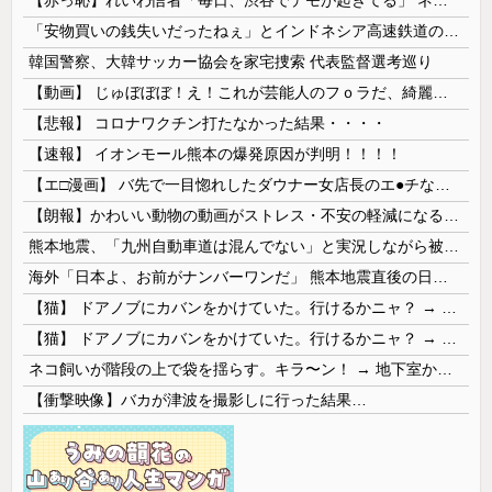
【赤っ恥】れいわ信者「毎日、渋谷でデモが起きてる」 ネット「参加者の少なさを隠すために通行人に混じってるのリプ欄でバラされてて草」
「安物買いの銭失いだったねぇ」とインドネシア高速鉄道の最終処分に日本側騒然、国家予算は使わないというと何が財源なんだ？
韓国警察、大韓サッカー協会を家宅捜索 代表監督選考巡り
【動画】 じゅぼぼぼ！え！これが芸能人のフｏラだ、綺麗な顔とお口でこんなことしているだ 笑
【悲報】 コロナワクチン打たなかった結果・・・・
【速報】 イオンモール熊本の爆発原因が判明！！！！
【エ□漫画】 バ先で一目惚れしたダウナー女店長のエ●チなサービスで給料0円…！弱点チクビ責めでイカせまくってわからせる…！
【朗報】かわいい動物の動画がストレス・不安の軽減になる可能性。英大学の研究で実証
熊本地震、「九州自動車道は混んでない」と実況しながら被災地へ向かう有名アナなどに批判殺到 全国紙記者「最新の状況をいち早く伝えることは報道機関としての責務」「情報を取り上げることには大きな意義がある」
海外「日本よ、お前がナンバーワンだ」 熊本地震直後の日本の対応のスピードに世界が衝撃
【猫】 ドアノブにカバンをかけていた。行けるかニャ？ → 猫はこうなります…
【猫】 ドアノブにカバンをかけていた。行けるかニャ？ → 猫はこうなります…
ネコ飼いが階段の上で袋を揺らす。キラ〜ン！ → 地下室からヤツが現れる…
【衝撃映像】バカが津波を撮影しに行った結果…