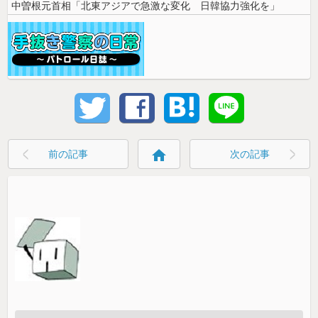
中曽根元首相「北東アジアで急激な変化 日韓協力強化を」
home
前の記事
次の記事