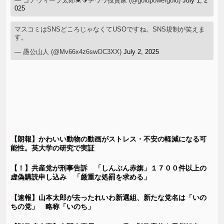
— コアウィーブ太郎💓🔰チワワ投資家 (@goldpowergold)
July 1, 2
025
マスコミはSNSどころじゃなくてUSOですね。SNS規制が笑えま
す。
— 愚公山人 (@Mv66x4z6swOC3XX)
July 2, 2025
【朗報】かわいい動物の動画がストレス・不安の軽減になる可
能性。英大学の研究で実証
【！】共産党が刑事告訴 「しんぶん赤旗」１７００件以上の
虚偽購読申し込み 「厳重な処罰を求める」
【速報】山本太郎が去ったれいわ新選組、新たな党名は「いの
ちの党」 略称「いのち」