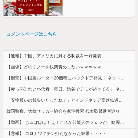
コメントページはこちら
【速報】中国、アメリカに対する制裁を一斉発表
【画像】どのくノ一を快楽責めしたいｗｗｗｗｗ
【衝撃】中国製ルーター20機種にバックドア発見！ ネットに繋ぐだけで35秒ごとに中国のサーバーと通信
【赤っ恥】れいわ信者「毎日、渋谷でデモが起きてる」 ネット「参加者の少なさを隠すために通行人に混じってるのリプ欄でバラされてて草」
「安物買いの銭失いだったねぇ」とインドネシア高速鉄道の最終処分に日本側騒然、国家予算は使わないというと何が財源なんだ？
韓国警察、大韓サッカー協会を家宅捜索 代表監督選考巡り
【動画】 じゅぼぼぼ！え！これが芸能人のフｏラだ、綺麗な顔とお口でこんなことしているだ 笑
【悲報】 コロナワクチン打たなかった結果・・・・