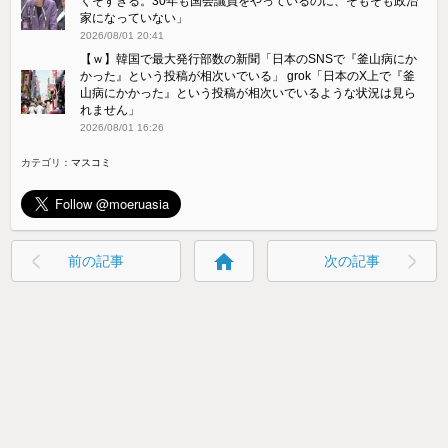
くそすぎる。30年も国会議員をやっているのに、そもそも政治
家になっていない」
2026/08/01 20:41
【ｗ】韓国で最大発行部数の新聞「日本のSNSで『釜山病にか
かった』という投稿が相次いでいる」 grok「日本のX上で『釜
山病にかかった』という投稿が相次いでいるような状況は見ら
れません」
2026/08/01 16:26
カテゴリ：
マスコミ
home
前の記事
次の記事