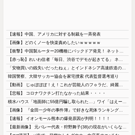
【速報】中国、アメリカに対する制裁を一斉発表
【画像】どのくノ一を快楽責めしたいｗｗｗｗｗ
【衝撃】中国製ルーター20機種にバックドア発見！ ネットに繋ぐだけで35秒ごとに中国のサーバーと通信
【赤っ恥】れいわ信者「毎日、渋谷でデモが起きてる」 ネット「参加者の少なさを隠すために通行人に混じってるのリプ欄でバラされてて草」
「安物買いの銭失いだったねぇ」とインドネシア高速鉄道の最終処分に日本側騒然、国家予算は使わないというと何が財源なんだ？
韓国警察、大韓サッカー協会を家宅捜索 代表監督選考巡り
【動画】 じゅぼぼぼ！え！これが芸能人のフｏラだ、綺麗な顔とお口でこんなことしているだ 笑
【悲報】 コロナワクチン打たなかった結果・・・・
積水ハウス「地面師に55億円騙し取られた…」ワイ「はえーかわいそう…会社滅茶苦茶やろなぁ」→
【画像】 『金田一少年の事件簿』で好きな死体ランキング１位がこちら！
【速報】 イオンモール熊本の爆発原因が判明！！！！
【最新画像】 元バレー代表・狩野舞子(38)の現在がいくらなんでも即ハボすぎる！