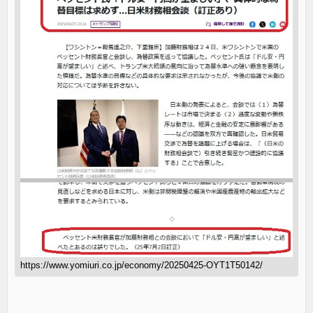
https://www.yomiuri.co.jp/economy/20250425-OYT1T50142/