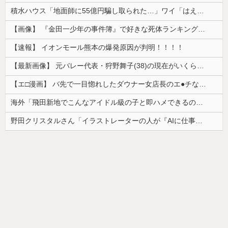
積水ハウス「地面師に55億円騙し取られた…」ワイ「はえーかわいそう…会社滅茶苦茶やろなぁ」→
【画像】 『金田一少年の事件簿』で好きな死体ランキング１位がこちら！
【速報】 イオンモール熊本の爆発原因が判明！！！！
【最新画像】 元バレー代表・狩野舞子(38)の現在がいくらなんでも即ハボすぎる！
【エ□漫画】 バ先で一目惚れしたダウナー女店長のエ●チなサービスで給料0円…！弱点チクビ責めでイカせまくってわからせる…！
海外「飛田新地でこんなアイドル級の子と即ハメできるのかよ」⇒ 晒された無修正動画がコチラ
野田クリスタルさん「イラストレーターの人が『AIに仕事を奪われる』って言ってるけど、あなた達は"仕事を奪う側"じゃない？」
韓国人「日本ではビールジョッキをほとんど洗わずに、次の客に出すんだ！ これが証拠の映像だ!!」……あー、なるほどですねー。韓国には「アレ」がないんだ？
【朗報】かわいい動物の動画がストレス・不安の軽減になる可能性。英大学の研究で実証
【画像】カップヌードル、限界突破ｗｗｗ
ドイツ人男性がランニングシューズで富士登山 「足をくじいて動けない」
【画像】最近の高級ミニバンの顔キモすぎだろwww