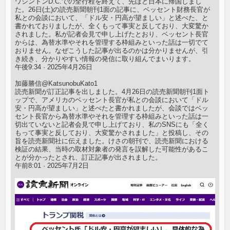
ワシントンD.C.での全行程を終えて、先ほど日本に帰国しまし
た。26日(土)の読売新聞朝刊1面の記事に、ベッセント財務長官が
私との会談において、「ドル安・円高が望ましい」と述べた、と
書かれておりましたが、全くもって事実と反しており、大変驚か
されました。私が記者会見で申し上げたとおり、ベッセント長官
からは、為替水準やそれを管理する枠組みといった話は一切でて
おりません。なぜこうした記事が出るのかは分かりませんが、引
き続き、分かりやすい情報の発信に取り組んでまいります。
午後9:34 · 2025年4月26日
加藤勝信@KatsunobuKato1
読売新聞が訂正記事を出しました。4月26日の読売新聞朝刊1面ト
ップで、アメリカのベッセント長官が私との会談において「ドル
安・円高が望ましい」と述べたと書かれましたが、会談ではベッ
セント長官から為替水準やそれを管理する枠組みといった話は一
切出ていないと記者会見で申し上げており、私のSNSにも「全く
もって事実と反しており、大変驚かされました」と投稿し、その
旨を読売新聞社に伝えました。けさの朝刊で、読売新聞における
検証の結果、当時の取材対象者の発言を誤解した可能性があるこ
とが分かったとされ、訂正記事が出されました。
午前8:01 · 2025年7月2日