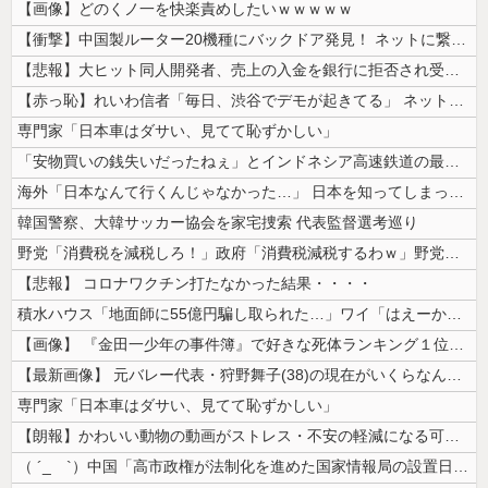
【画像】どのくノ一を快楽責めしたいｗｗｗｗｗ
【衝撃】中国製ルーター20機種にバックドア発見！ ネットに繋ぐだけで3...
【悲報】大ヒット同人開発者、売上の入金を銀行に拒否され受け取れず、多額...
【赤っ恥】れいわ信者「毎日、渋谷でデモが起きてる」 ネット「参加者の少...
専門家「日本車はダサい、見てて恥ずかしい」
「安物買いの銭失いだったねぇ」とインドネシア高速鉄道の最終処分に日本側...
海外「日本なんて行くんじゃなかった…」 日本を知ってしまったディズニー...
韓国警察、大韓サッカー協会を家宅捜索 代表監督選考巡り
野党「消費税を減税しろ！」政府「消費税減税するわｗ」野党「消費税を減税...
【悲報】 コロナワクチン打たなかった結果・・・・
積水ハウス「地面師に55億円騙し取られた…」ワイ「はえーかわいそう…会...
【画像】 『金田一少年の事件簿』で好きな死体ランキング１位がこちら！
【最新画像】 元バレー代表・狩野舞子(38)の現在がいくらなんでも即ハ...
専門家「日本車はダサい、見てて恥ずかしい」
【朗報】かわいい動物の動画がストレス・不安の軽減になる可能性。英大学の...
（ ´_ゝ`）中国「高市政権が法制化を進めた国家情報局の設置日が7月3...