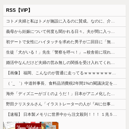
RSS【VIP】
コトメ夫婦と私はトメが施設に入るのに賛成。なのに、介護を一切しない夫だけがそれに反対して...
義母から妊娠について何度も聞かれる日々。夫が間に入ってくれたものの、状況はさらに悪化して…
初デートで女性にハイタッチを求めた男子が二回目に「無理」と言われたらしい。
生徒「犬がいる！」先生「警察を呼べ！」→校舎前に現れた猛犬で大騒ぎになる中、ある教師が意外な行動に出て…
婚活中なんだけど夫婦の営み無しの関係を受け入れてくれる男性が全然いない
【画像】 福岡、こんなのが普通に走ってるｗｗｗｗｗｗｗｗｗｗｗｗｗｗｗｗｗｗｗｗｗｗｗｗｗｗｗｗｗｗｗｗｗｗｗｗｗｗｗｗ
（ ´_ゝ`）中道幹事長、食料品消費税2年間1%の閣議決定を批判 → 記者「中道改革連合は食料品消費税ゼロを公約に掲げていたが？」→ 階猛氏「
海外「ディズニーがゴミのようだ！」日本がアニメ化した米人気SF作品に絶賛の声が殺到中
野田クリスタルさん「イラストレーターの人が『AIに仕事を奪われる』って言ってるけど、あなた達は"仕事を奪う側"じゃない？」
【速報】 日本製メモリに世界中から注文殺到！！！ １兆５０００億円で工場増築へ