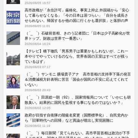
2026/08/05 16:57
高市政権が「永住許可」厳格化、事実上抑止 外国籍から「安心
して暮らせなくなる」「今の日本は居づらい」「自分を成長さ
せられない。帰国するか他の国に行くかも選択肢」と落胆の声
2026/08/05 11:01
（ ´_ゝ`）石破前首相、きのう記者団に「日本は少子高齢化が世
界トップ。財政は世界で一番悪い」
2026/08/04 16:24
【テレビ】橋下徹氏「男系男子は重要かもしれないが、これ一
本やりでやっていけるのなら、世界各国の王室はすべてが残っ
ているはず」
2026/08/03 07:17
（ ´_ゝ`）サンモニ 膳場貴子アナ 高市首相の支持率下落の発言
＆消費減税方針表明に苦言「国会が国民の不安に応えてくれて
いない」
2026/08/02 20:43
（ ´_ゝ`）田原総一朗（92）、国家情報局について「いかにも胡
散臭い。結果的に国民を監視する事になるのではないか？」
2026/08/02 12:05
政府が目指す自衛隊の階級名変更（国際標準化）、自民党内か
ら「旧軍時代への回帰」など異論が噴出し実現困難に
2026/08/02 11:19
（ ´_ゝ`）毎日新聞「見てられない。高市早苗首相は政治が下手