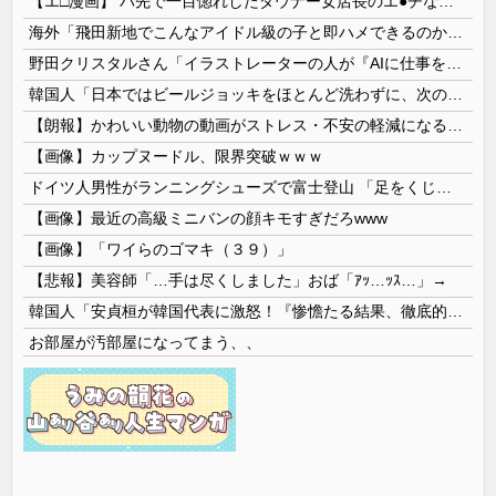
【エ□漫画】 バ先で一目惚れしたダウナー女店長のエ●チなサービスで給料0円…！弱点チクビ責めでイカせまくってわからせる…！
海外「飛田新地でこんなアイドル級の子と即ハメできるのかよ」⇒ 晒された無修正動画がコチラ
野田クリスタルさん「イラストレーターの人が『AIに仕事を奪われる』って言ってるけど、あなた達は"仕事を奪う側"じゃない？」
韓国人「日本ではビールジョッキをほとんど洗わずに、次の客に出すんだ！ これが証拠の映像だ!!」……あー、なるほどですねー。韓国には「アレ」がないんだ？
【朗報】かわいい動物の動画がストレス・不安の軽減になる可能性。英大学の研究で実証
【画像】カップヌードル、限界突破ｗｗｗ
ドイツ人男性がランニングシューズで富士登山 「足をくじいて動けない」
【画像】最近の高級ミニバンの顔キモすぎだろwww
【画像】「ワイらのゴマキ（３９）」
【悲報】美容師「…手は尽くしました」おば「ｱｯ…ｯｽ…」→
韓国人「安貞桓が韓国代表に激怒！『惨憺たる結果、徹底的な刷新が必要だ』と監督や協会を痛烈批判」
お部屋が汚部屋になってまう、、