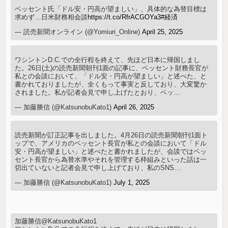
ベッセント氏「ドル安・円高が望ましい」、具体的な為替目標は
求めず…日米財務相会談
https://t.co/RfrACGOYa3
#経済
— 読売新聞オンライン (@Yomiuri_Online)
April 25, 2025
ワシントンD.C.での全行程を終えて、先ほど日本に帰国しまし
た。26日(土)の読売新聞朝刊1面の記事に、ベッセント財務長官が
私との会談において、「ドル安・円高が望ましい」と述べた、と
書かれておりましたが、全くもって事実と反しており、大変驚か
されました。私が記者会見で申し上げたとおり、ベッ…
— 加藤勝信 (@KatsunobuKato1)
April 26, 2025
読売新聞が訂正記事を出しました。4月26日の読売新聞朝刊1面ト
ップで、アメリカのベッセント長官が私との会談において「ドル
安・円高が望ましい」と述べたと書かれましたが、会談ではベッ
セント長官から為替水準やそれを管理する枠組みといった話は一
切出ていないと記者会見で申し上げており、私のSNS…
— 加藤勝信 (@KatsunobuKato1)
July 1, 2025
加藤勝信@KatsunobuKato1