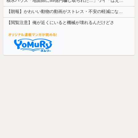
積水ハウス「地面師に55億円騙し取られた…」ワイ「はえーかわいそう…会社滅茶苦茶やろなぁ」→
【朗報】かわいい動物の動画がストレス・不安の軽減になる可能性。英大学の研究で実証
【閲覧注意】俺が近くにいると機械が壊れるんだけどさ