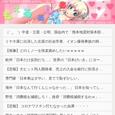
（ ´_ゝ`）中道・立憲・公明、国会内で「熊本地震対策本部会議」各省庁からヒアリング・現地から意見聴取「パーティション、人手、宿泊施設の不足や、外国人実習生の方々にも対応してほしい」今日の午後、政府に要望書を提出
ミヤネ屋に出演した左派の社会学者、イオン爆発事故の例のテナントに理解を示して……
【画像】どのくノ一を快楽責めしたいｗｗｗｗｗ
欧州「日本だけ反則だろ…」 世界の『日本びいき』にヨーロッパ全土から不満の声
【悲報】大ヒット同人開発者、売上の入金を銀行に拒否され受け取れず、多額の納税義務だけが残るｗｗｗｗｗ
専門家「日本車はダサい、見てて恥ずかしい」
海外「日本なんて行くんじゃなかった…」 日本を知ってしまったディズニー信者、帰国後『本家』に失望する事態に
野党「消費税を減税しろ！」政府「消費税減税するわｗ」野党「消費税を減税するな！」
【悲報】 コロナワクチン打たなかった結果・・・・