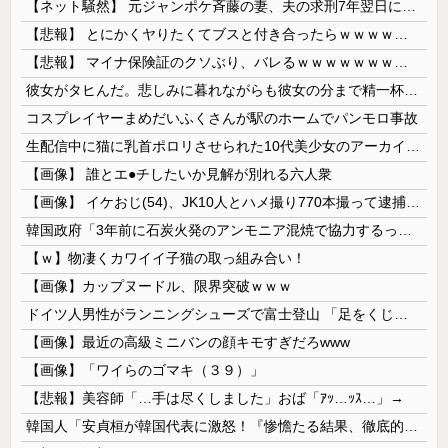
【ネット騒然】 元ジャンポケ斉藤の妻、夫の求刑7年翌日にインスタ更新！その内容がガチでヤバすぎる…
【悲報】 とにかくヤりたくてブスと付き合ったらｗｗｗｗｗｗｗｗｗｗｗｗｗｗｗ
【悲報】 マイナ保険証のクソぶり、バレるｗｗｗｗｗｗｗｗｗ
彼女がタヒんだ。悲しみに暮れながらも彼女の分まで精一杯生きようと誓った。だが実は生きていた！突撃するとふっくらした顔で大きなお腹を抱えて...
コスプレイヤーまめだいふくさんが駅のホームでパンモロ事故
生配信中に猫に乳首ポロリさせられた10代美少女のアーカイブ、500万再生越えｗｗｗ
【画像】 誰とエ●チしたいか見解が別れる六人衆
【画像】 イケおじ(54)、JK10人とハメ撮り770本撮って逮捕ｗｗｗｗｗｗｗ
韓国政府「3年前に石炭火発のアンモニア混焼で協力するっていったけどあれ取りやめな。政権変わったし」……韓国とまともな協力ができない理由、これなんですよね
【ｗ】物凄くカワイイ子猫の取っ組み合い！
【画像】カップヌードル、限界突破ｗｗｗ
ドイツ人男性がランニングシューズで富士登山 「足をくじいて動けない」
【画像】最近の高級ミニバンの顔キモすぎだろwww
【画像】「ワイらのゴマキ（３９）」
【悲報】美容師「…手は尽くしました」おば「ｱｯ…ｯｽ…」→
韓国人「安貞桓が韓国代表に激怒！『惨憺たる結果、徹底的な刷新が必要だ』と監督や協会を痛烈批判」