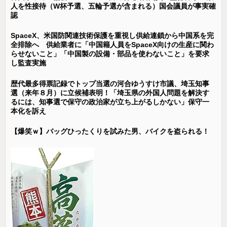
人を性接待（W杯予選、五輪予選が含まれる）国会議員が事実確
認
SpaceX、米国防関連技術保護を重視し供給連鎖から中国系を完
全排除へ 供給業者に「中国籍人員をSpaceX向けの生産に関わ
らせないこと」「中国製の設備・部品を使わないこと」を要求
し監査実施
歴代最多得票記録でトップ当選の河合ゆうすけ市議、埼玉知事
選（来年８月）に立候補表明！「埼玉県の外国人問題を解決す
るには、知事選で保守の政治家が立ち上がるしかない」保守一
本化を訴え
【爆笑ｗ】バッグひったくりを試みた男、バイクを盗られる！