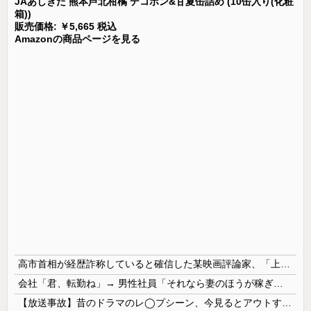
JAあしきた 熊本芦北柑橘 デコポン&甘夏缶詰め (10缶入り(化粧
箱))
販売価格: ￥5,665 税込
Amazonの商品ページを見る
高市首相が経歴詐称していると確信した某映画評論家、「上級公務員試験に合格とは書いてないんですが…」とツッコミを受けまくり……
会社「君、転勤ね」→ 男性社員「それなら妻のほうが稼ぎいいんで辞めます」⇒ 結果・・・
【放送事故】昔のドラマのレ◯プシーン、今見るとアウトすぎる・・・