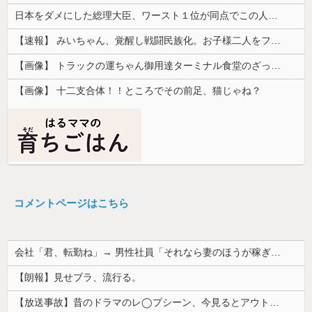
日本をダメにした総理大臣、ワースト１位が同点でこの人ｗｗｗｗｗｗ
【速報】 みいちゃん、覚醒し戦闘民族化。お子様二人をフルボッコにしてしまう
【画像】 トラックの運ちゃん御用達ターミナル食堂のざっかけないオムライスｗｗｗｗｗｗｗｗｗｗ
【画像】 十二支合体！！ところでその前足、猫じゃね？
コメントページはこちら
会社「君、転勤ね」→ 男性社員「それなら妻のほうが稼ぎいいんで辞めます」⇒ 結果・・・
【朗報】見せブラ、流行る。
【放送事故】昔のドラマのレ◯プシーン、今見るとアウトすぎる・・・