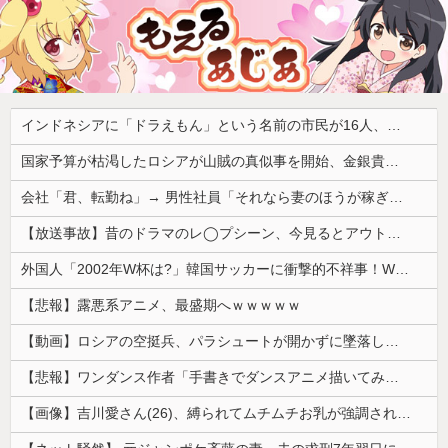
インドネシアに「ドラえもん」という名前の市民が16人、「のび太」は181人
国家予算が枯渇したロシアが山賊の真似事を開始、金銀貴金属じゃなくて自動車とかってところがリアリティありすぎる……
会社「君、転勤ね」→ 男性社員「それなら妻のほうが稼ぎいいんで辞めます」⇒ 結果・・・
【放送事故】昔のドラマのレ◯プシーン、今見るとアウトすぎる・・・
外国人「2002年W杯は?」韓国サッカーに衝撃的不祥事！W杯予選でレフリーへの性的接待発覚！海外騒然！【海外の反応】
【悲報】露悪系アニメ、最盛期へｗｗｗｗｗ
【動画】ロシアの空挺兵、パラシュートが開かずに墜落してしまう。
【悲報】ワンダンス作者「手書きでダンスアニメ描いてみました」←アニメの当てつけにしか見えないと話題に
【画像】吉川愛さん(26)、縛られてムチムチお乳が強調されてしまう