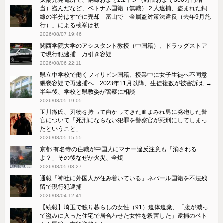
当）盗んだなど、ベトナム国籍（無職）２人逮捕、盗まれた銅
線の半分はすでに売却 富山で「金属盗対策法違反（去年9月施
行）」による検挙は初
2026/08/07 19:46
関西学院大学のアシスタント教授（中国籍）、ドラッグストア
で現行犯逮捕 万引き容疑
2026/08/06 22:11
県立中学校で働くフィリピン国籍、授業中に女子生徒へ不同意
猥褻容疑で再逮捕へ 2023年11月以降、生徒複数が被害訴え →
半年後、学校と県教委が警察に相談
2026/08/05 19:05
玉川徹氏、刃物を持って向かってきた血まみれ男に発砲した警
官について「死刑にならない犯罪を警察官が死刑にしてしまっ
たということ」
2026/08/05 15:55
京都 有名寺の住職が中国人にマナー違反注意も「消される
よ？」その後なぜか火災、全焼
2026/08/05 03:27
通報「神社に外国人が住み着いている」ネパール国籍を不法残
留で現行犯逮捕
2026/08/04 12:41
【続報】埼玉で独り暮らしの女性（91）遺体遺棄、「腹が減っ
て盗みに入った住宅で居合わせた女性を殺害した」逮捕のベト