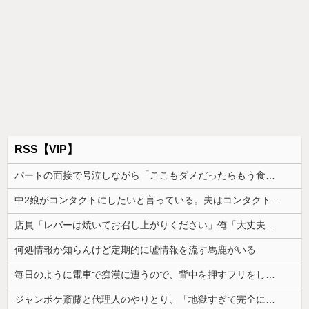
RSS【VIP】
パートの面接で号泣しながら「ここもダメだったらもう食べていけないんです」って熱弁してた人がいた
中2娘がコンタクトにしたいと言っている。夫はコンタクトは高校生からと猛反対してて、どうしたらいい？
店員「レバーは焼いてお召し上がりください」俺「大丈夫でしょ」→生で食べた瞬間、店員が血相を変えてきて…
何処情報か知らんけど定期的に嘘情報を流す馬鹿がいる
毎日のように電車で痴漢に遭うので、背中を押すフリをしてある作戦をしたら...
ジャンポケ斎藤と代理人のやりとり、「地獄すぎて完全にコントになってる……」と衝撃を受ける人が続出中