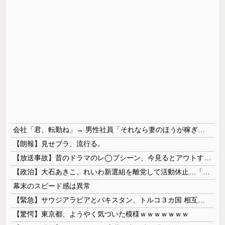
会社「君、転勤ね」→ 男性社員「それなら妻のほうが稼ぎいいんで辞めます」⇒ 結果・・・
【朗報】見せブラ、流行る。
【放送事故】昔のドラマのレ◯プシーン、今見るとアウトすぎる・・・
【政治】大石あきこ、れいわ新選組を離党して活動休止…「スジは通します」とは何だったのか
幕末のスピード感は異常
【緊急】サウジアラビアとパキスタン、トルコ３カ国 相互防衛協定締結
【驚愕】東京都、ようやく気づいた模様ｗｗｗｗｗｗｗ