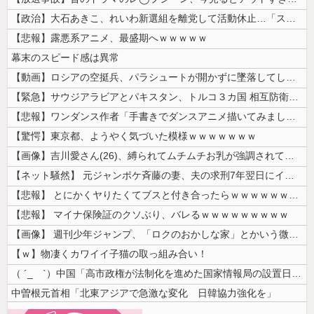
【政治】大石あきこ、れいわ新選組を離党して活動休止…「スジは通します」...
【悲報】露悪系アニメ、最盛期へｗｗｗｗｗ
幕末のスピード感は異常
【動画】ロシアの空挺兵、パラシュートが開かずに墜落してしまう。
【緊急】サウジアラビアとパキスタン、トルコ３カ国 相互防衛協定締結
【悲報】ワンダンス作者「手書きでダンスアニメ描いてみました」←アニメの...
【驚愕】東京都、ようやく気づいた模様ｗｗｗｗｗｗｗ
【画像】吉川愛さん(26)、縛られてムチムチお乳が強調されてしまう
【ネット騒然】 元ジャンポケ斉藤の妻、夫の求刑7年翌日にインスタ更新！...
【悲報】 とにかくヤりたくてブスと付き合ったらｗｗｗｗｗｗｗｗｗｗｗｗ...
【悲報】 マイナ保険証のクソぶり、バレるｗｗｗｗｗｗｗｗｗ
【画像】 週刊少年ジャンプ、「ロクのおかしな家」とかいう微妙な漫画を巻...
【ｗ】物凄くカワイイ子猫の取っ組み合い！
（ ´_ゝ`）中国「高市政権が法制化を進めた国家情報局の設置日が7月3...
中曽根元首相「北東アジアで急激な変化 日韓協力強化を」