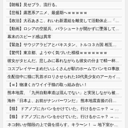
【朗報】見せブラ、流行る。
【悲報】露悪系アニメ、最盛期へｗｗｗｗｗ
【政治】大石あきこ、れいわ新選組を離党して活動休止…「スジは通します」とは何だったのか
【動画】ロシアの空挺兵、パラシュートが開かずに墜落してしまう。
幕末のスピード感は異常
【緊急】サウジアラビアとパキスタン、トルコ３カ国 相互防衛協定締結
【驚愕】東京都、ようやく気づいた模様ｗｗｗｗｗｗｗ
彼女がタヒんだ。悲しみに暮れながらも彼女の分まで精一杯生きようと誓った。だが実は生きていた！突撃するとふっくらした顔で大きなお腹を抱えて...
コスプレイヤーまめだいふくさんが駅のホームでパンモロ事故
生配信中に猫に乳首ポロリさせられた10代美少女のアーカイブ、500万再生越えｗｗｗ
【ｗ】物凄くカワイイ子猫の取っ組み合い！
熊本地震、「九州自動車道は混んでない」と実況しながら被災地へ向かう有名アナなどに批判殺到 全国紙記者「最新の状況をいち早く伝えることは報道機関としての責務」「情報を取り上げることには大きな意義がある」
海外「日本よ、お前がナンバーワンだ」 熊本地震直後の日本の対応のスピードに世界が衝撃
【猫】 ドアノブにカバンをかけていた。行けるかニャ？ → 猫はこうなります…
【猫】 ドアノブにカバンをかけていた。行けるかニャ？ → 猫はこうなります…
ネコ飼いが階段の上で袋を揺らす。キラ〜ン！ → 地下室からヤツが現れる…