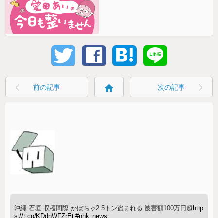
home
前の記事
次の記事
沖縄 石垣 収穫間際 かぼちゃ2.5トン盗まれる 被害額100万円超
http
s://t.co/KDdnWFZrEt
#nhk_news