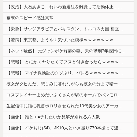
【政治】大石あきこ、れいわ新選組を離党して活動休止…「スジは通します」とは何だったのか
幕末のスピード感は異常
【緊急】サウジアラビアとパキスタン、トルコ３カ国 相互防衛協定締結
【驚愕】東京都、ようやく気づいた模様ｗｗｗｗｗｗｗ
【ネット騒然】 元ジャンポケ斉藤の妻、夫の求刑7年翌日にインスタ更新！その内容がガチでヤバすぎる…
【悲報】 とにかくヤりたくてブスと付き合ったらｗｗｗｗｗｗｗｗｗｗｗｗｗｗｗ
【悲報】 マイナ保険証のクソぶり、バレるｗｗｗｗｗｗｗｗｗ
彼女がタヒんだ。悲しみに暮れながらも彼女の分まで精一杯生きようと誓った。だが実は生きていた！突撃するとふっくらした顔で大きなお腹を抱えて...
コスプレイヤーまめだいふくさんが駅のホームでパンモロ事故
生配信中に猫に乳首ポロリさせられた10代美少女のアーカイブ、500万再生越えｗｗｗ
【画像】 誰とエ●チしたいか見解が別れる六人衆
【画像】 イケおじ(54)、JK10人とハメ撮り770本撮って逮捕ｗｗｗｗｗｗｗ