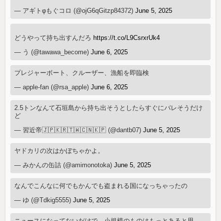
— アギトφもぐコロ (@ojG6qGitzp84372)
June 5, 2025
どうやって持ち出すんだろ
https://t.co/L9CsrxrUk4
— う (@tawawa_become)
June 6, 2025
プレジャーボート、クルーザー、漁船を即臨検
— apple-fan (@rsa_apple)
June 6, 2025
2.5トンなんて石垣島から持ち出そうとしたらすぐにバレそうだけ
ど
— 習近帝🇯🇵🇰🇷🇹🇼🇨🇳🇰🇵 (@dantb07)
June 5, 2025
ヤドカリの次はかぼちゃかよ。
— みかんの缶詰 (@amimonotoka)
June 5, 2025
なんでこんなに何でもかんでも盗まれる国になっちゃったの
— ゆ (@Tdkig5555)
June 5, 2025
ニュースになってないだけで、小規模のものはもっとあると思