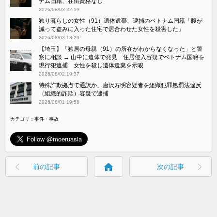
ナム国籍、在留資格なし
2026/08/03 22:19
独り暮らしの女性（91）遺体遺棄、逮捕のベトナム国籍「腹が
減って盗みに入った住宅で居合わせた女性を殺害した」
2026/08/03 13:29
【埼玉】「独居の母親（91）の所在がわからなくなった」と警
察に相談 → 山中に遺体で発見 住居侵入容疑でベトナム国籍を
現行犯逮捕 女性を殺し遺体遺棄を示唆
2026/08/02 19:37
特殊詐欺拠点で通訳か、唐沢寿明容疑者を組織犯罪処罰法違反
（組織的詐欺）容疑で逮捕
2026/08/01 19:58
カテゴリ：
事件・事故
home
前の記事
次の記事