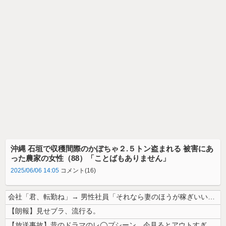
沖縄 石垣で収穫間際のかぼちゃ２.５トン盗まれる 被害にあ
った農家の女性（88）「ことばもありません」
2025/06/06 14:05
コメント(16)
会社「君、転勤ね」→ 男性社員「それなら妻のほうが稼ぎいいんで辞めます...
【朗報】見せブラ、流行る。
【放送事故】昔のドラマのレ◯プシーン、今見るとアウトすぎる・・・