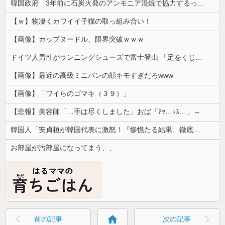
韓国政府「3年前に石炭火発のアンモニア混焼で協力するっていったけどあれ取りやめな。政権変わったし」……韓国とまともな協力ができない理由、これなんですよね
【ｗ】物凄くカワイイ子猫の取っ組み合い！
【画像】カップヌードル、限界突破ｗｗｗ
ドイツ人男性がランニングシューズで富士登山 「足をくじいて動けない」
【画像】最近の高級ミニバンの顔キモすぎだろwww
【画像】「ワイらのゴマキ（３９）」
【悲報】美容師「…手は尽くしました」おば「ｱｯ…ｯｽ…」→
韓国人「安貞桓が韓国代表に激怒！『惨憺たる結果、徹底的な刷新が必要だ』と監督や協会を痛烈批判」
お部屋が汚部屋になってまう、、
home
前の記事
次の記事