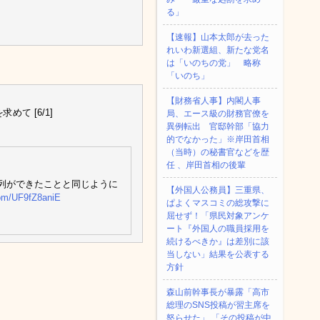
る」
【速報】山本太郎が去った
れいわ新選組、新たな党名
は「いのちの党」 略称
「いのち」
【財務省人事】内閣人事
て [6/1]
局、エース級の財務官僚を
異例転出 官邸幹部「協力
的でなかった」※岸田首相
（当時）の秘書官などを歴
任 、岸田首相の後輩
列ができたことと同じように
【外国人公務員】三重県、
.com/UF9fZ8aniE
ぱよくマスコミの総攻撃に
屈せず！「県民対象アンケ
ート『外国人の職員採用を
続けるべきか』は差別に該
当しない」結果を公表する
方針
森山前幹事長が暴露「高市
総理のSNS投稿が習主席を
怒らせた」 「その投稿が中