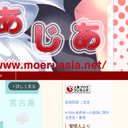
ok
詳しく見る
arrow_forward_ios
首相官邸 ご意見
e-Gov 各府省への政策に関す
る意見・要望
管理人より