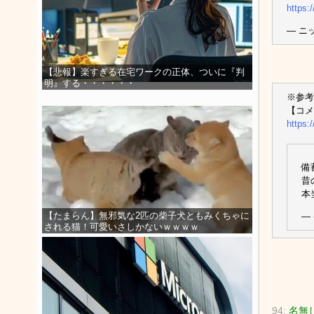
https:
— ニッ
【悲報】楽すぎる在宅ワークの正体、ついに『判
明』する・・・・・・
※参考
【コメ
https:
備
昔
本
【たまらん】無邪気な2匹の柴子犬ともみくちゃに
—
される猫！可愛いさしかないｗｗｗｗ
94:
名無