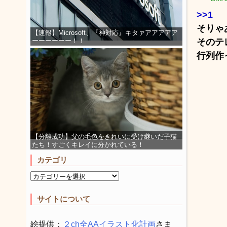
>>1
そりゃ
【速報】Microsoft、『神対応』キタァアアアアア
そのテ
ーーーーーー！！
行列作
【分離成功】父の毛色をきれいに受け継いだ子猫
たち！すごくキレイに分かれている！
カテゴリ
サイトについて
絵提供：
２ch全AAイラスト化計画
さま