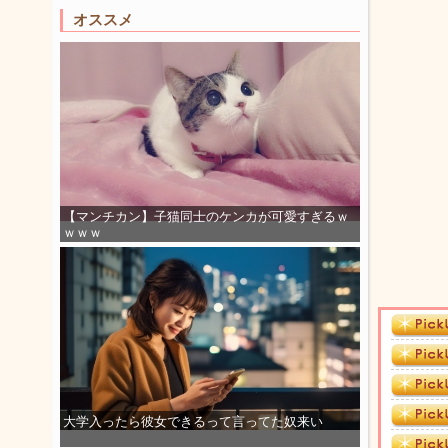
オススメ
【マンチカン】子猫同士のケンカが可愛すぎるｗ
ｗｗｗ
大学入ったら彼女できるって言ってた奴来い