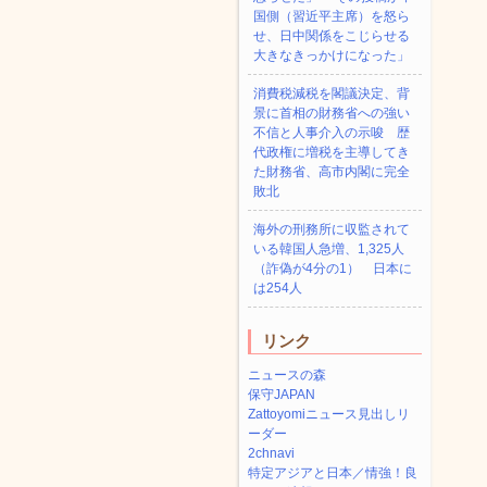
国側（習近平主席）を怒ら
せ、日中関係をこじらせる
大きなきっかけになった」
消費税減税を閣議決定、背
景に首相の財務省への強い
不信と人事介入の示唆 歴
代政権に増税を主導してき
た財務省、高市内閣に完全
敗北
海外の刑務所に収監されて
いる韓国人急増、1,325人
（詐偽が4分の1） 日本に
は254人
リンク
ニュースの森
保守JAPAN
Zattoyomiニュース見出しリ
ーダー
2chnavi
特定アジアと日本／情強！良