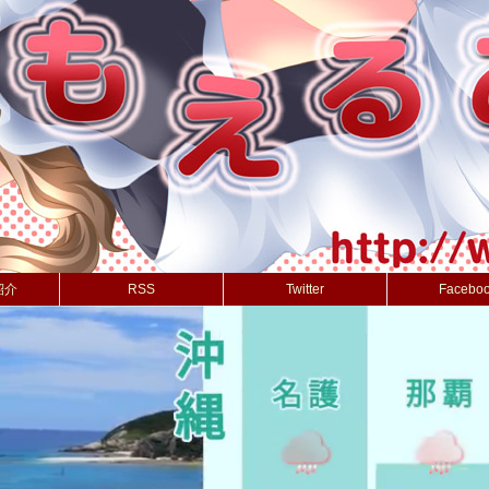
紹介
RSS
Twitter
Facebo