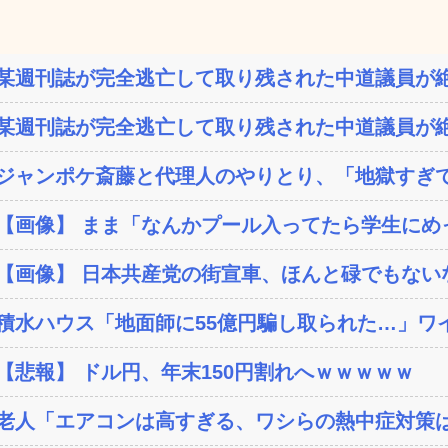
某週刊誌が完全逃亡して取り残された中道議員が絶
某週刊誌が完全逃亡して取り残された中道議員が絶
ジャンポケ斎藤と代理人のやりとり、「地獄すぎて
【画像】 まま「なんかプール入ってたら学生にめ
【画像】 日本共産党の街宣車、ほんと碌でもない
積水ハウス「地面師に55億円騙し取られた…」ワイ
【悲報】 ドル円、年末150円割れへｗｗｗｗｗ
老人「エアコンは高すぎる、ワシらの熱中症対策