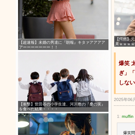
【愕然】元
【超速報】未婚の男達に『朗報』キタァアアアア
果ｗｗｗｗ
アーーーーーーー！！
爆笑 
ぎ」「
しない
2025年06
【衝撃】世田谷の小学生達、河川敷の『桑の実』
を食べた結果・・・・
1:
muffin
爆笑問