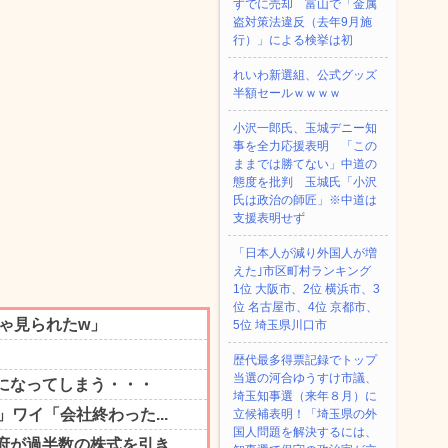
すでに売却 富山で「金属
盗対策法違反（去年9月施
行）」による検挙は初
れいわ新選組、公式グッズ
半額セールｗｗｗｗ
小沢一郎氏、玉城デニー知
事を全力応援表明 「この
ままでは勝てない」中道の
態度を批判 玉城氏「小沢
氏は政治の師匠」※中道は
支援表明せず
「日本人が減り外国人が増
えた｣市区町村ランキング
1位 大阪市、2位 横浜市、3
位 名古屋市、4位 京都市、
5位 埼玉県川口市
歴代最多得票記録でトップ
当選の河合ゆうすけ市議、
埼玉知事選（来年８月）に
立候補表明！「埼玉県の外
国人問題を解決するには、