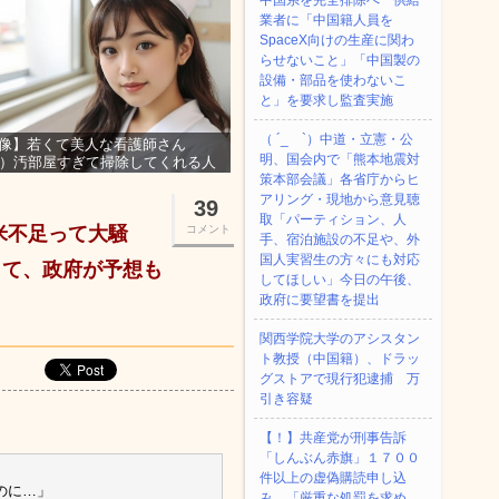
中国系を完全排除へ 供給
業者に「中国籍人員を
SpaceX向けの生産に関わ
らせないこと」「中国製の
設備・部品を使わないこ
と」を要求し監査実施
（ ´_ゝ`）中道・立憲・公
像】若くて美人な看護師さん
明、国会内で「熊本地震対
3）汚部屋すぎて掃除してくれる人
集ｗｗｗ
策本部会議」各省庁からヒ
アリング・現地から意見聴
39
取「パーティション、人
米不足って大騒
コメント
手、宿泊施設の不足や、外
国人実習生の方々にも対応
って、政府が予想も
してほしい」今日の午後、
政府に要望書を提出
関西学院大学のアシスタン
ト教授（中国籍）、ドラッ
グストアで現行犯逮捕 万
引き容疑
【！】共産党が刑事告訴
「しんぶん赤旗」１７００
件以上の虚偽購読申し込
のに…」
み 「厳重な処罰を求め