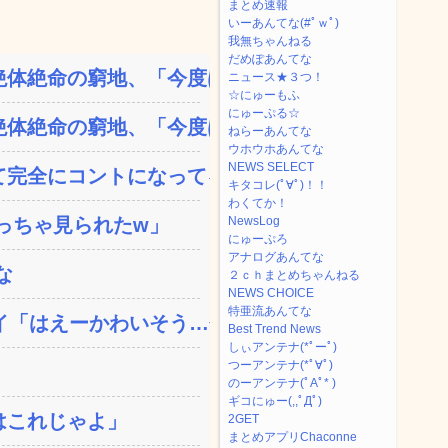
まとめ速報
いーあんてな(#ﾟｗﾟ)
我無ちゃんねる
だめぽあんてな
体絶命の窮地、「今度は宏...
ニュース★３つ！
☆にゅーもふ
にゅーぷる☆
体絶命の窮地、「今度は宏...
ねらーあんてな
ウホウホあんてな
NEWS SELECT
完全にコントになってる…...
キタコレ(ﾟ∀ﾟ)！！
わくてか！
っちゃ見られたw」
NewsLog
にゅーぷろ
アナログあんてな
な
２ｃｈまとめちゃんねる
NEWS CHOICE
特亜流あんてな
「はえーかわいそう…会...
Best Trend News
しぃアンテナ(*ﾟーﾟ)
つーアンテナ(*ﾟ∀ﾟ)
のーアンテナ(ﾟAﾟ* )
ギコにゅー(,,ﾟДﾟ)
はこれじゃよ」
2GET
まとめアプリChaconne