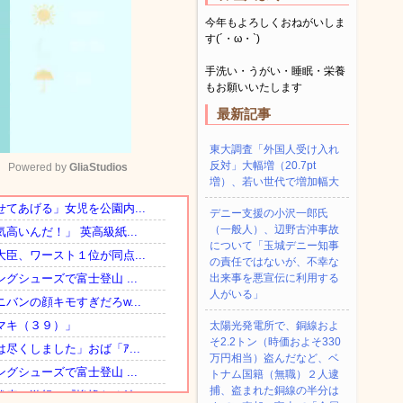
今年もよろしくおねがいしま
す(´・ω・`)
手洗い・うがい・睡眠・栄養
もお願いいたします
最新記事
東大調査「外国人受け入れ
反対」大幅増（20.7pt
Powered by 
GliaStudios
増）、若い世代で増加幅大
デニー支援の小沢一郎氏
Mute
（一般人）、辺野古沖事故
について「玉城デニー知事
の責任ではないが、不幸な
出来事を悪宣伝に利用する
人がいる」
太陽光発電所で、銅線およ
そ2.2トン（時価およそ330
万円相当）盗んだなど、ベ
トナム国籍（無職）２人逮
捕、盗まれた銅線の半分は