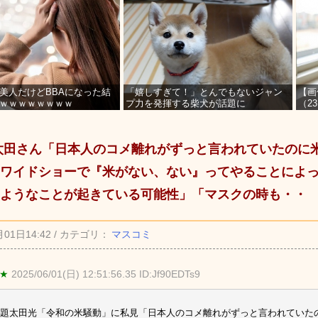
美人だけどBBAになった結
「嬉しすぎて！」とんでもないジャン
【画
ｗｗｗｗｗｗｗｗ
プ力を発揮する柴犬が話題に
（2
を募
太田さん「日本人のコメ離れがずっと言われていたのに
ワイドショーで『米がない、ない』ってやることによ
ようなことが起きている可能性」「マスクの時も・・
月01日14:42 / カテゴリ：
マスコミ
 ★
2025/06/01(日) 12:51:56.35 ID:Jf90EDTs9
題太田光「令和の米騒動」に私見「日本人のコメ離れがずっと言われていた