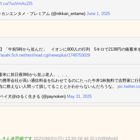
//t.co/7xuVmAcZI5
カンエンタメ・プレミアム (@nikkan_entame)
June 1, 2025
】「午前5時から並んだ」 イオンに800人の行列 5キロで2138円の備蓄米を求め
//asahi.5ch.net/test/read.cgi/newsplus/1748753029
蓄米に前日夜8時から並ぶ老人、、、。
の携帯会社が高い通信料金を払わせてるのにたった牛丼1杯無料で吉野家に行
当に救えない人間って損してることとかわからないんだろうな。
pic.twitter
 ペイ犬@ゆるく生きる (@paynoken)
May 31, 2025
しさん＠恐縮です
2025/06/01(日) 13:30:28.46 ID:LfVRWh/40