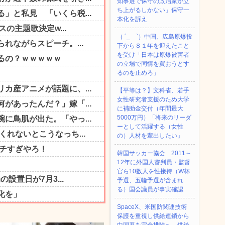
知事選で保守の政治家が立
ち上がるしかない」保守一
本化を訴え
（ ´_ゝ`）中国、広島原爆投
下から８１年を迎えたこと
を受け「日本は原爆被害者
の立場で同情を買おうとす
るのを止めろ」
【平等は？】文科省、若手
女性研究者支援のため大学
に補助金交付（年間最大
5000万円）「将来のリーダ
ーとして活躍する（女性
の）人材を輩出したい」
韓国サッカー協会 2011～
12年に外国人審判員・監督
官ら10数人を性接待（W杯
予選、五輪予選が含まれ
る）国会議員が事実確認
SpaceX、米国防関連技術
保護を重視し供給連鎖から