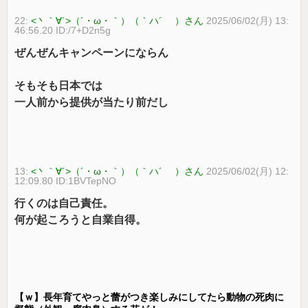
22:
<丶｀∀´>（´・ω・｀）（｀ハ´ ）さん
2025/06/02(月) 13:
46:56.20 ID:/7+D2n5g
ぜんぜんキャンペーンにならん
そもそも日本では
一人前から提供が当たり前だし
13:
<丶｀∀´>（´・ω・｀）（｀ハ´ ）さん
2025/06/02(月) 12:
12:09.80 ID:1BVTepNO
行くのは自己責任。
何が起ころうと自業自得。
【ｗ】長年育てやっと蕾がつき楽しみにしてたら動物の死肉に