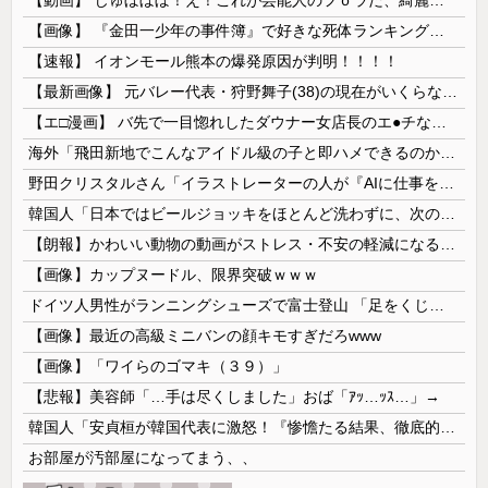
【画像】 『金田一少年の事件簿』で好きな死体ランキング１位がこちら！
【速報】 イオンモール熊本の爆発原因が判明！！！！
【最新画像】 元バレー代表・狩野舞子(38)の現在がいくらなんでも即ハボすぎる！
【エ□漫画】 バ先で一目惚れしたダウナー女店長のエ●チなサービスで給料0円…！弱点チクビ責めでイカせまくってわからせる…！
海外「飛田新地でこんなアイドル級の子と即ハメできるのかよ」⇒ 晒された無修正動画がコチラ
野田クリスタルさん「イラストレーターの人が『AIに仕事を奪われる』って言ってるけど、あなた達は"仕事を奪う側"じゃない？」
韓国人「日本ではビールジョッキをほとんど洗わずに、次の客に出すんだ！ これが証拠の映像だ!!」……あー、なるほどですねー。韓国には「アレ」がないんだ？
【朗報】かわいい動物の動画がストレス・不安の軽減になる可能性。英大学の研究で実証
【画像】カップヌードル、限界突破ｗｗｗ
ドイツ人男性がランニングシューズで富士登山 「足をくじいて動けない」
【画像】最近の高級ミニバンの顔キモすぎだろwww
【画像】「ワイらのゴマキ（３９）」
【悲報】美容師「…手は尽くしました」おば「ｱｯ…ｯｽ…」→
韓国人「安貞桓が韓国代表に激怒！『惨憺たる結果、徹底的な刷新が必要だ』と監督や協会を痛烈批判」
お部屋が汚部屋になってまう、、