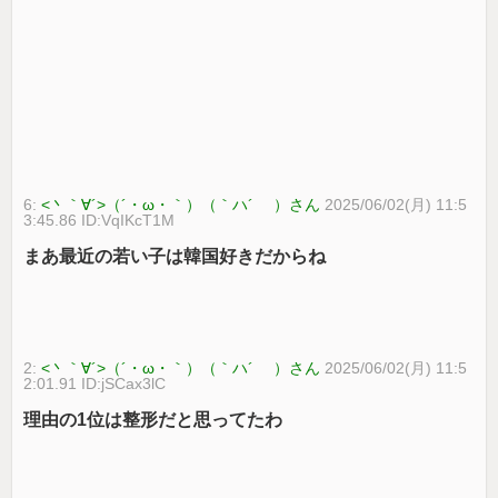
6:
<丶｀∀´>（´・ω・｀）（｀ハ´ ）さん
2025/06/02(月) 11:5
3:45.86 ID:VqIKcT1M
まあ最近の若い子は韓国好きだからね
2:
<丶｀∀´>（´・ω・｀）（｀ハ´ ）さん
2025/06/02(月) 11:5
2:01.91 ID:jSCax3lC
理由の1位は整形だと思ってたわ