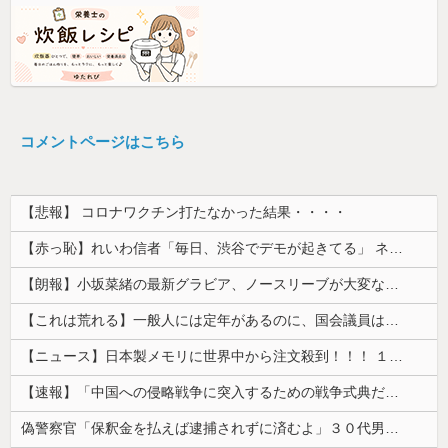
コメントページはこちら
【悲報】 コロナワクチン打たなかった結果・・・・
【赤っ恥】れいわ信者「毎日、渋谷でデモが起きてる」 ネット「参加者の少なさを隠すために通行人に混じってるのリプ欄でバラされてて草」
【朗報】小坂菜緒の最新グラビア、ノースリーブが大変なことになってるって...
【これは荒れる】一般人には定年があるのに、国会議員は何歳まで続けられるの？
【ニュース】日本製メモリに世界中から注文殺到！！！ １兆５０００億円で工場増築へ
【速報】「中国への侵略戦争に突入するための戦争式典だ」 パヨクが広島の平和記念式典に反対する理由が判明
偽警察官「保釈金を払えば逮捕されずに済むよ」３０代男性が1342万円だまし取られる