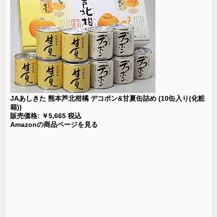
JAあしきた 熊本芦北柑橘 デコポン&甘夏缶詰め (10缶入り(化粧
箱))
販売価格: ￥5,665 税込
Amazonの商品ページを見る