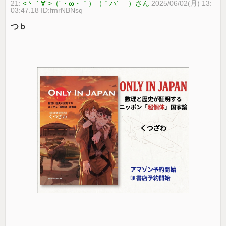
21:
<丶｀∀´>（´・ω・｀）（｀ハ´ ）さん
2025/06/02(月) 13:
03:47.18 ID:fmrNBNsq
つｂ