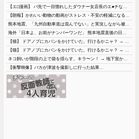
【エ□漫画】 バ先で一目惚れしたダウナー女店長のエ●チなサービスで給料0円…！弱点チクビ責めでイカせまくってわからせる…！
【朗報】かわいい動物の動画がストレス・不安の軽減になる可能性。英大学の研究で実証
熊本地震、「九州自動車道は混んでない」と実況しながら被災地へ向かう有名アナなどに批判殺到 全国紙記者「最新の状況をいち早く伝えることは報道機関としての責務」「情報を取り上げることには大きな意義がある」
海外「日本よ、お前がナンバーワンだ」 熊本地震直後の日本の対応のスピードに世界が衝撃
【猫】 ドアノブにカバンをかけていた。行けるかニャ？ → 猫はこうなります…
【猫】 ドアノブにカバンをかけていた。行けるかニャ？ → 猫はこうなります…
ネコ飼いが階段の上で袋を揺らす。キラ〜ン！ → 地下室からヤツが現れる…
【衝撃映像】バカが津波を撮影しに行った結果…