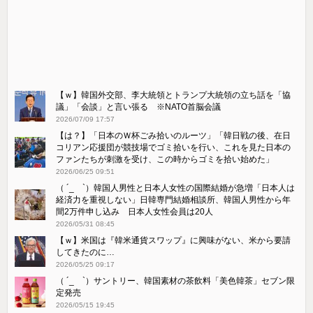
【ｗ】韓国外交部、李大統領とトランプ大統領の立ち話を「協
議」「会談」と言い張る ※NATO首脳会議
2026/07/09 17:57
【は？】「日本のＷ杯ごみ拾いのルーツ」「韓日戦の後、在日
コリアン応援団が競技場でゴミ拾いを行い、これを見た日本の
ファンたちが刺激を受け、この時からゴミを拾い始めた」
2026/06/25 09:51
（ ´_ゝ`）韓国人男性と日本人女性の国際結婚が急増「日本人は
経済力を重視しない」日韓専門結婚相談所、韓国人男性から年
間2万件申し込み 日本人女性会員は20人
2026/05/31 08:45
【ｗ】米国は『韓米通貨スワップ』に興味がない、米から要請
してきたのに…
2026/05/25 09:17
（ ´_ゝ`）サントリー、韓国素材の茶飲料「美色韓茶」セブン限
定発売
2026/05/15 19:45