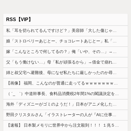
RSS【VIP】
私「耳を切られてるんですけど？」美容師「大した傷じゃなくて良かったですね」→その開き直った態度に腹が立ち…
娘「ストロベリーあじとー、チョコレートあじとー」私「えっ、それもう一回言って？」→娘の読み方を聞いて思わず混乱してしまい…
嫁「こんなところで何してるの？」俺「いや、その…」→ウワキ相手と一緒のところを見られ、最悪の修羅場になって…
父「もう働けない…」母「私が頑張るから」→借金で崩れた家族を支えるため、私も働くことになって…
姉と叔父宅へ避難後、母になぜ私たちに厳しかったのか尋ねた。すると「本当は世の中は辛くて厳しいものなんだ」と教えたかったと言われ…
【画像】 福岡、こんなのが普通に走ってるｗｗｗｗｗｗｗｗｗｗｗｗｗｗｗｗｗｗｗｗｗｗｗｗｗｗｗｗｗｗｗｗｗｗｗｗｗｗｗｗ
（ ´_ゝ`）中道幹事長、食料品消費税2年間1%の閣議決定を批判 → 記者「中道改革連合は食料品消費税ゼロを公約に掲げていたが？」→ 階猛氏「
海外「ディズニーがゴミのようだ！」日本がアニメ化した米人気SF作品に絶賛の声が殺到中
野田クリスタルさん「イラストレーターの人が『AIに仕事を奪われる』って言ってるけど、あなた達は"仕事を奪う側"じゃない？」
【速報】 日本製メモリに世界中から注文殺到！！！ １兆５０００億円で工場増築へ