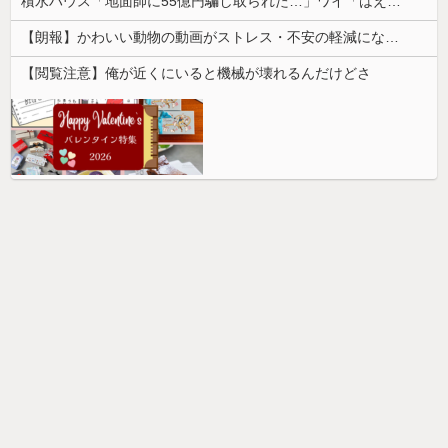
積水ハウス「地面師に55億円騙し取られた…」ワイ「はえーかわいそう…会社滅茶苦茶やろなぁ」→
【朗報】かわいい動物の動画がストレス・不安の軽減になる可能性。英大学の研究で実証
【閲覧注意】俺が近くにいると機械が壊れるんだけどさ