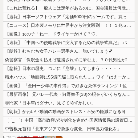
【これは荒れる】一般人には定年があるのに、国会議員は何歳まで続けられる...
【速報】日本一ソフトウェア「定価9000円のゲームです。買って下さい。...
【ニュース】日本製メモリに世界中から注文殺到！！！ １兆５０００億円で...
【画像】女の子「ねー、ドライヤーかけて？♡」
【速報】「中国への侵略戦争に突入するための戦争式典だ」 パヨクが広島の...
【朗報】むちむち女子バレー選手さん、脱いでしまう💕
偽警察官「保釈金を払えば逮捕されずに済むよ」３０代男性が1342万円だ...
【悲報】日本の歴史、ついに『崩壊』してしまう・・・・・
積水ハウス「地面師に55億円騙し取られた…」ワイ「はえーかわいそう…会...
【画像】 『金田一少年の事件簿』で好きな死体ランキング１位がこちら！
【最新画像】 元バレー代表・狩野舞子(38)の現在がいくらなんでも即ハ...
専門家「日本車はダサい、見てて恥ずかしい」
【朗報】かわいい動物の動画がストレス・不安の軽減になる可能性。英大学の...
（ ´_ゝ`）中国「高市政権が法制化を進めた国家情報局の設置日が7月3...
中曽根元首相「北東アジアで急激な変化 日韓協力強化を」