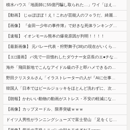
積水ハウス「地面師に55億円騙し取られた…」ワイ「はえーかわいそう…会社滅茶苦茶やろなぁ」→
【動画】 じゅぼぼぼ！え！これが芸能人のフｏラだ、綺麗な顔とお口でこんなことしているだ 笑
【画像】 『金田一少年の事件簿』で好きな死体ランキング１位がこちら！
【速報】 イオンモール熊本の爆発原因が判明！！！！
【最新画像】 元バレー代表・狩野舞子(38)の現在がいくらなんでも即ハボすぎる！
【エ□漫画】 バ先で一目惚れしたダウナー女店長のエ●チなサービスで給料0円…！弱点チクビ責めでイカせまくってわからせる…！
海外「飛田新地でこんなアイドル級の子と即ハメできるのかよ」⇒ 晒された無修正動画がコチラ
野田クリスタルさん「イラストレーターの人が『AIに仕事を奪われる』って言ってるけど、あなた達は"仕事を奪う側"じゃない？」
韓国人「日本ではビールジョッキをほとんど洗わずに、次の客に出すんだ！ これが証拠の映像だ!!」……あー、なるほどですねー。韓国には「アレ」がないんだ？
【朗報】かわいい動物の動画がストレス・不安の軽減になる可能性。英大学の研究で実証
【画像】カップヌードル、限界突破ｗｗｗ
ドイツ人男性がランニングシューズで富士登山 「足をくじいて動けない」
【画像】最近の高級ミニバンの顔キモすぎだろwww