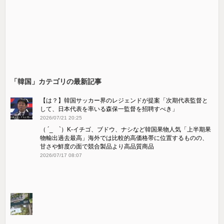
「韓国」カテゴリの最新記事
【は？】韓国サッカー界のレジェンドが提案「次期代表監督と
して、日本代表を率いる森保一監督を招聘すべき」
2026/07/21 20:25
（ ´_ゝ`）K-イチゴ、ブドウ、ナシなど韓国果物人気「上半期果
物輸出過去最高」海外では比較的高価格帯に位置するものの、
甘さや鮮度の面で競合製品より高品質商品
2026/07/17 08:07