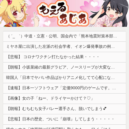
（ ´_ゝ`）中道・立憲・公明、国会内で「熊本地震対策本部会議」各省庁からヒアリング・現地から意見聴取「パーティション、人手、宿泊施設の不足や、外国人実習生の方々にも対応してほしい」今日の午後、政府に要望書を提出
ミヤネ屋に出演した左派の社会学者、イオン爆発事故の例のテナントに理解を示して……
【悲報】 コロナワクチン打たなかった結果・・・・
【朗報】小坂菜緒の最新グラビア、ノースリーブが大変なことになってるって...
韓国人「日本でヤバい作品ばかりアニメ化してて心配になる…」
【速報】日本一ソフトウェア「定価9000円のゲームです。買って下さい。」→結果・・・
【画像】女の子「ねー、ドライヤーかけて？♡」
【朗報】むちむち女子バレー選手さん、脱いでしまう💕
【悲報】日本の歴史、ついに『崩壊』してしまう・・・・・