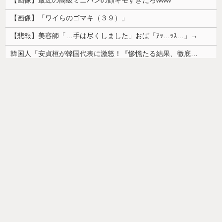
【画像】「ワイらのゴマキ（３９）」
【悲報】美容師「…手は尽くしました」おば「ｱｯ…ｯｽ…」→
韓国人「安貞桓が韓国代表に激怒！『惨憺たる結果、徹底的な刷新が必要だ』と監督や協会を痛烈批判」
お部屋が汚部屋になってまう、、
home
前の記事
次の記事
モバイル
PC