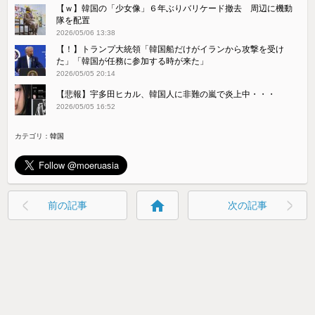
【ｗ】韓国の「少女像」６年ぶりバリケード撤去 周辺に機動
隊を配置
2026/05/06 13:38
【！】トランプ大統領「韓国船だけがイランから攻撃を受け
た」「韓国が任務に参加する時が来た」
2026/05/05 20:14
【悲報】宇多田ヒカル、韓国人に非難の嵐で炎上中・・・
2026/05/05 16:52
カテゴリ：
韓国
home
前の記事
次の記事