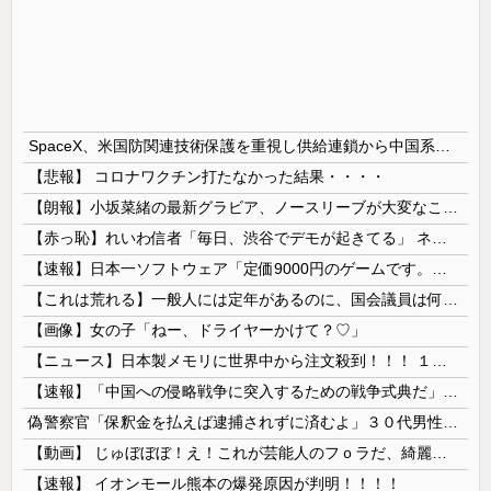
SpaceX、米国防関連技術保護を重視し供給連鎖から中国系を完全排除へ 供給業者に「中国籍人員をSpaceX向けの生産に関わらせないこと」「中国製の設備・部品を使わないこと」を要求し監査実施
【悲報】 コロナワクチン打たなかった結果・・・・
【朗報】小坂菜緒の最新グラビア、ノースリーブが大変なことになってるって...
【赤っ恥】れいわ信者「毎日、渋谷でデモが起きてる」 ネット「参加者の少なさを隠すために通行人に混じってるのリプ欄でバラされてて草」
【速報】日本一ソフトウェア「定価9000円のゲームです。買って下さい。」→結果・・・
【これは荒れる】一般人には定年があるのに、国会議員は何歳まで続けられるの？
【画像】女の子「ねー、ドライヤーかけて？♡」
【ニュース】日本製メモリに世界中から注文殺到！！！ １兆５０００億円で工場増築へ
【速報】「中国への侵略戦争に突入するための戦争式典だ」 パヨクが広島の平和記念式典に反対する理由が判明
偽警察官「保釈金を払えば逮捕されずに済むよ」３０代男性が1342万円だまし取られる
【動画】 じゅぼぼぼ！え！これが芸能人のフｏラだ、綺麗な顔とお口でこんなことしているだ 笑
【速報】 イオンモール熊本の爆発原因が判明！！！！