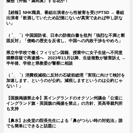
擬態（外観・腐肉臭）する花が！
【続報】NHK職員、番組出演者から性被害を受けPTSD → 番組
出演者「飲酒していたため記憶にないが真実であれば申し訳な
い」
（ ´_ゝ`）中国国防省、日本の防衛白書を批判「強烈な不満と断
固反対」「侵略の歴史を反省し、中国への内政干渉をやめろ」
県立中学校で働くフィリピン国籍、授業中に女子生徒へ不同意
猥褻容疑で再逮捕へ 2023年11月以降、生徒複数が被害訴え →
半年後、学校と県教委が警察に相談
（ ´_ゝ`）消費税減税に反対の石破前総理「実現に向けて検討を
加速します、というのが公約。減税しますというのは公約じゃ
ない！」
【国旗掲揚禁止令】英イングランドのオクソン州議会「公道に
イングランド旗・英国旗の掲揚を禁止」の方針、英高等裁判所
も支持
【鼻水】お灸堂の院長先生による「鼻がつらい時の対処法」誰
でも簡単にできると話題に