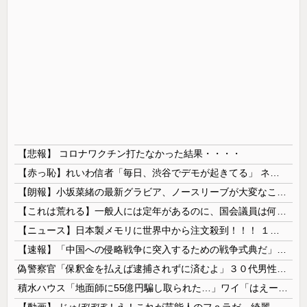
【悲報】 コロナワクチン打たなかった結果・・・・
【赤っ恥】れいわ信者「毎日、渋谷でデモが起きてる」 ネット「参加者の少なさを隠すために通行人に混じってるのリプ欄でバラされてて草」
【朗報】小坂菜緒の最新グラビア、ノースリーブが大変なことになってるって...
【これは荒れる】一般人には定年があるのに、国会議員は何歳まで続けられるの？
【ニュース】日本製メモリに世界中から注文殺到！！！ １兆５０００億円で工場増築へ
【速報】「中国への侵略戦争に突入するための戦争式典だ」 パヨクが広島の平和記念式典に反対する理由が判明
偽警察官「保釈金を払えば逮捕されずに済むよ」３０代男性が1342万円だまし取られる
積水ハウス「地面師に55億円騙し取られた…」ワイ「はえーかわいそう…会社滅茶苦茶やろなぁ」→
【動画】 じゅぼぼぼ！え！これが芸能人のフｏラだ、綺麗な顔とお口でこんなことしているだ 笑