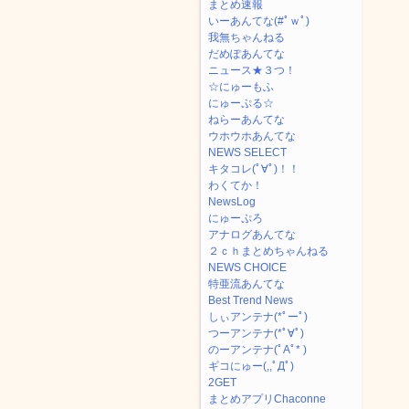
まとめ速報
いーあんてな(#ﾟｗﾟ)
我無ちゃんねる
だめぽあんてな
ニュース★３つ！
☆にゅーもふ
にゅーぷる☆
ねらーあんてな
ウホウホあんてな
NEWS SELECT
キタコレ(ﾟ∀ﾟ)！！
わくてか！
NewsLog
にゅーぷろ
アナログあんてな
２ｃｈまとめちゃんねる
NEWS CHOICE
特亜流あんてな
Best Trend News
しぃアンテナ(*ﾟーﾟ)
つーアンテナ(*ﾟ∀ﾟ)
のーアンテナ(ﾟAﾟ* )
ギコにゅー(,,ﾟДﾟ)
2GET
まとめアプリChaconne