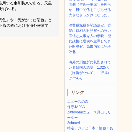
着用する束帯装束である。天皇
国側（習近平主席）を怒ら
呼ばれる。
せ、日中関係をこじらせる
大きなきっかけになった」
黄色」や「黄がかった茶色」と
礼正殿の儀における海外報道で
消費税減税を閣議決定、背
景に首相の財務省への強い
不信と人事介入の示唆 歴
代政権に増税を主導してき
た財務省、高市内閣に完全
敗北
海外の刑務所に収監されて
いる韓国人急増、1,325人
（詐偽が4分の1） 日本に
は254人
リンク
ニュースの森
保守JAPAN
Zattoyomiニュース見出しリ
ーダー
2chnavi
特定アジアと日本／情強！良