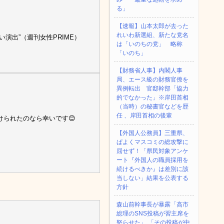
る」
【速報】山本太郎が去った
れいわ新選組、新たな党名
演出”（週刊女性PRIME）
は「いのちの党」 略称
「いのち」
【財務省人事】内閣人事
局、エース級の財務官僚を
異例転出 官邸幹部「協力
的でなかった」※岸田首相
（当時）の秘書官などを歴
任 、岸田首相の後輩
られたのなら幸いです😊
【外国人公務員】三重県、
ぱよくマスコミの総攻撃に
屈せず！「県民対象アンケ
ート『外国人の職員採用を
続けるべきか』は差別に該
当しない」結果を公表する
方針
森山前幹事長が暴露「高市
総理のSNS投稿が習主席を
怒らせた」 「その投稿が中