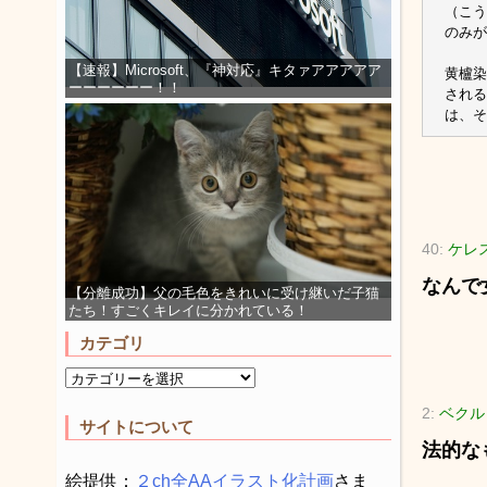
（こう
のみが
【速報】Microsoft、『神対応』キタァアアアアア
黄櫨染
ーーーーーー！！
される
は、そ
40:
ケレス(
なんで
【分離成功】父の毛色をきれいに受け継いだ子猫
たち！すごくキレイに分かれている！
カテゴリ
2:
ベクルッ
サイトについて
法的な
絵提供：
２ch全AAイラスト化計画
さま