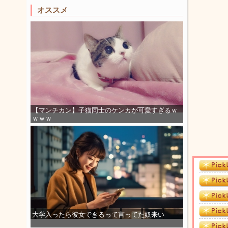
オススメ
【マンチカン】子猫同士のケンカが可愛すぎるｗ
ｗｗｗ
大学入ったら彼女できるって言ってた奴来い