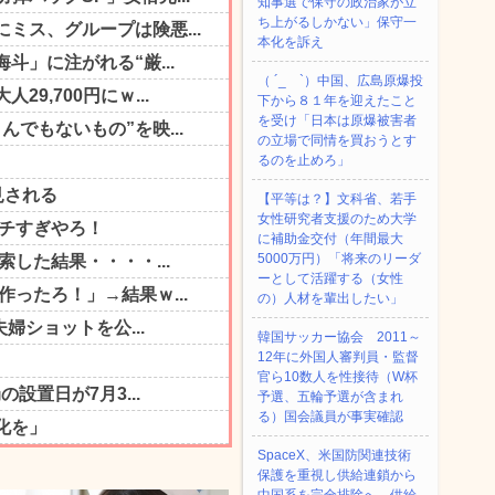
知事選で保守の政治家が立
ち上がるしかない」保守一
本化を訴え
（ ´_ゝ`）中国、広島原爆投
下から８１年を迎えたこと
を受け「日本は原爆被害者
の立場で同情を買おうとす
るのを止めろ」
【平等は？】文科省、若手
女性研究者支援のため大学
に補助金交付（年間最大
5000万円）「将来のリーダ
ーとして活躍する（女性
の）人材を輩出したい」
韓国サッカー協会 2011～
12年に外国人審判員・監督
官ら10数人を性接待（W杯
予選、五輪予選が含まれ
る）国会議員が事実確認
SpaceX、米国防関連技術
保護を重視し供給連鎖から