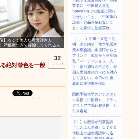
中国系を完全排除へ 供給
業者に「中国籍人員を
SpaceX向けの生産に関わ
らせないこと」「中国製の
設備・部品を使わないこ
と」を要求し監査実施
（ ´_ゝ`）中道・立憲・公
像】若くて美人な看護師さん
明、国会内で「熊本地震対
3）汚部屋すぎて掃除してくれる人
集ｗｗｗ
策本部会議」各省庁からヒ
アリング・現地から意見聴
32
取「パーティション、人
れる絶対禁色を一般
コメント
手、宿泊施設の不足や、外
国人実習生の方々にも対応
してほしい」今日の午後、
政府に要望書を提出
関西学院大学のアシスタン
ト教授（中国籍）、ドラッ
グストアで現行犯逮捕 万
引き容疑
【！】共産党が刑事告訴
「しんぶん赤旗」１７００
件以上の虚偽購読申し込
み 「厳重な処罰を求め