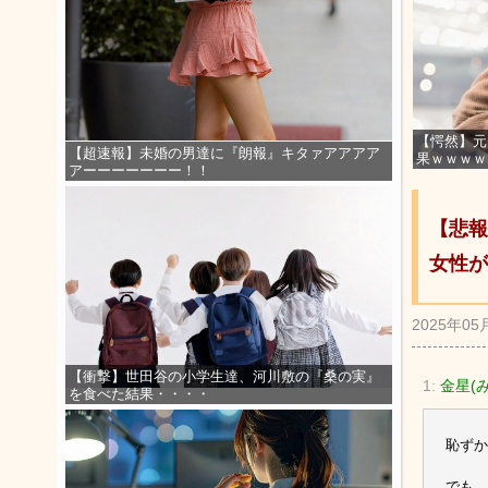
【愕然】元
【超速報】未婚の男達に『朗報』キタァアアアア
果ｗｗｗｗ
アーーーーーーー！！
【悲報
女性が
2025年05
【衝撃】世田谷の小学生達、河川敷の『桑の実』
1:
金星(みか
を食べた結果・・・・
恥ずか
でも、