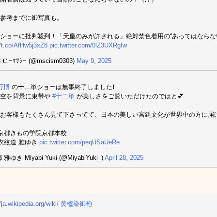
参考までに御写真も。
ショーに批判殺到！「天皇のみが許される」絶対禁色着用の“あってはならない
//t.co/AfHw5j3xZ8
pic.twitter.com/0lZ3UXRgIw
𝐒 𝐂 ~ﾏｻｼ~ (@mscism0303)
May 9, 2025
万博
の十二単ショーは無事終了しました❗
青空を背景に束帯や
#十二単
が美しさをご覧いただけたのではと💕
お客様もたくさん見て下さってて、日本の美しい宮廷文化が世界中の方に届け
 京都きもの学院京都本校
 衣紋道 雅ゆき
pic.twitter.com/peqUSaUeRe
雅ゆき Miyabi Yuki (@MiyabiYuki_)
April 28, 2025
//ja.wikipedia.org/wiki/ 黄櫨染御袍