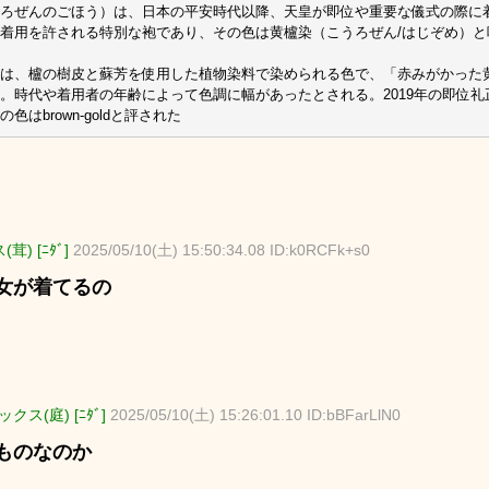
ろぜんのごほう）は、日本の平安時代以降、天皇が即位や重要な儀式の際に
着用を許される特別な袍であり、その色は黄櫨染（こうろぜん/はじぞめ）と
は、櫨の樹皮と蘇芳を使用した植物染料で染められる色で、「赤みがかった
。時代や着用者の年齢によって色調に幅があったとされる。2019年の即位
の色はbrown-goldと評された
茸) [ﾆﾀﾞ]
2025/05/10(土) 15:50:34.08 ID:k0RCFk+s0
女が着てるの
クス(庭) [ﾆﾀﾞ]
2025/05/10(土) 15:26:01.10 ID:bBFarLlN0
ものなのか