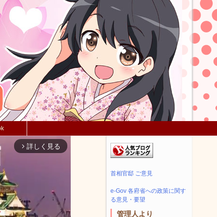
ok
詳しく見る
arrow_forward_ios
首相官邸 ご意見
e-Gov 各府省への政策に関す
る意見・要望
管理人より