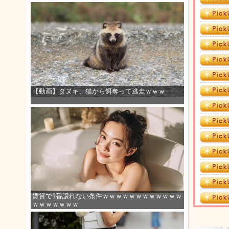
【動画】タヌキ、猫から餌奪って逃走ｗｗｗ
賃貸で1番譲れない条件ｗｗｗｗｗｗｗｗｗｗｗｗ
ｗｗｗｗｗｗｗ