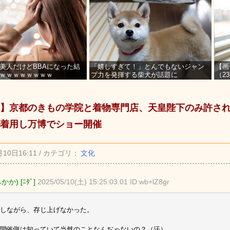
美人だけどBBAになった結
「嬉しすぎて！」とんでもないジャン
【画
ｗｗｗｗｗｗｗｗ
プ力を発揮する柴犬が話題に
（2
を募
】京都のきもの学院と着物専門店、天皇陛下のみ許さ
着用し万博でショー開催
月10日16:11 / カテゴリ：
文化
か) [ﾆﾀﾞ]
2025/05/10(土) 15:25:03.01 ID:wb+lZ8gr
しながら、存じ上げなかった。
開催側は知っていて当然のことなんぢゃないの？（汗）