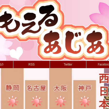
紹介
RSS
Twitter
Facebo