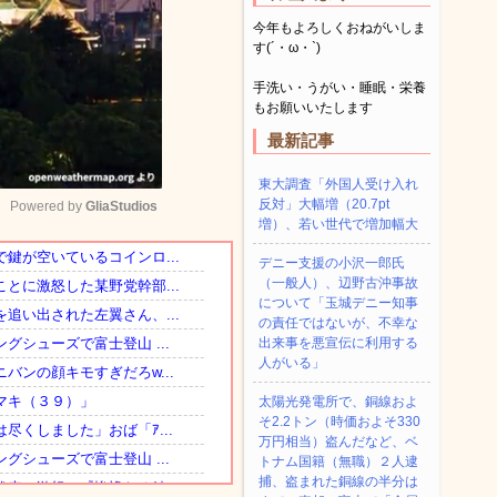
今年もよろしくおねがいしま
す(´・ω・`)
手洗い・うがい・睡眠・栄養
もお願いいたします
最新記事
東大調査「外国人受け入れ
反対」大幅増（20.7pt
Powered by 
GliaStudios
増）、若い世代で増加幅大
デニー支援の小沢一郎氏
Mute
（一般人）、辺野古沖事故
について「玉城デニー知事
の責任ではないが、不幸な
出来事を悪宣伝に利用する
人がいる」
太陽光発電所で、銅線およ
そ2.2トン（時価およそ330
万円相当）盗んだなど、ベ
トナム国籍（無職）２人逮
捕、盗まれた銅線の半分は