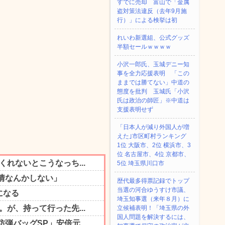
すでに売却 富山で「金属
盗対策法違反（去年9月施
行）」による検挙は初
れいわ新選組、公式グッズ
半額セールｗｗｗｗ
小沢一郎氏、玉城デニー知
事を全力応援表明 「この
ままでは勝てない」中道の
態度を批判 玉城氏「小沢
氏は政治の師匠」※中道は
支援表明せず
「日本人が減り外国人が増
えた｣市区町村ランキング
1位 大阪市、2位 横浜市、3
位 名古屋市、4位 京都市、
5位 埼玉県川口市
歴代最多得票記録でトップ
当選の河合ゆうすけ市議、
埼玉知事選（来年８月）に
立候補表明！「埼玉県の外
国人問題を解決するには、