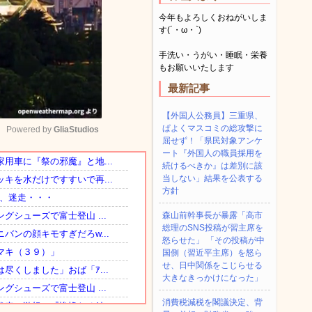
今年もよろしくおねがいしま
す(´・ω・`)
手洗い・うがい・睡眠・栄養
もお願いいたします
最新記事
【外国人公務員】三重県、
ぱよくマスコミの総攻撃に
Powered by 
GliaStudios
屈せず！「県民対象アンケ
ート『外国人の職員採用を
続けるべきか』は差別に該
Mute
当しない」結果を公表する
方針
森山前幹事長が暴露「高市
総理のSNS投稿が習主席を
怒らせた」 「その投稿が中
国側（習近平主席）を怒ら
せ、日中関係をこじらせる
大きなきっかけになった」
消費税減税を閣議決定、背