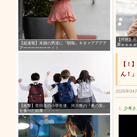
【愕然】元
【超速報】未婚の男達に『朗報』キタァアアアア
果ｗｗｗｗ
アーーーーーーー！！
【！】
ん！」
2025年04
【衝撃】世田谷の小学生達、河川敷の『桑の実』
1:
少考さ
を食べた結果・・・・