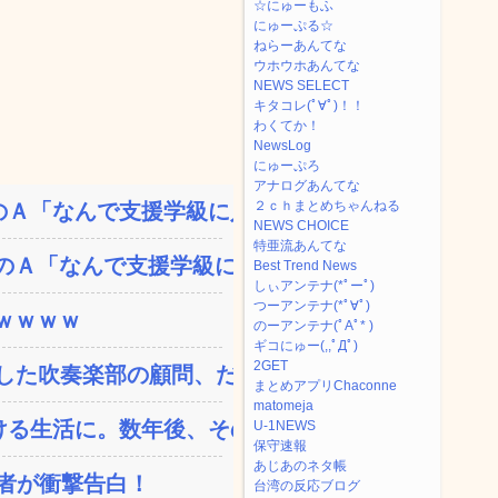
☆にゅーもふ
にゅーぷる☆
ねらーあんてな
ウホウホあんてな
NEWS SELECT
キタコレ(ﾟ∀ﾟ)！！
わくてか！
NewsLog
にゅーぷろ
アナログあんてな
２ｃｈまとめちゃんねる
Ａ「なんで支援学級に入れ...
NEWS CHOICE
特亜流あんてな
Ａ「なんで支援学級に入...
Best Trend News
しぃアンテナ(*ﾟーﾟ)
つーアンテナ(*ﾟ∀ﾟ)
ｗｗｗｗ
のーアンテナ(ﾟAﾟ* )
ギコにゅー(,,ﾟДﾟ)
2GET
た吹奏楽部の顧問、だが...
まとめアプリChaconne
matomeja
る生活に。数年後、そのツ...
U-1NEWS
保守速報
あじあのネタ帳
演者が衝撃告白！
台湾の反応ブログ