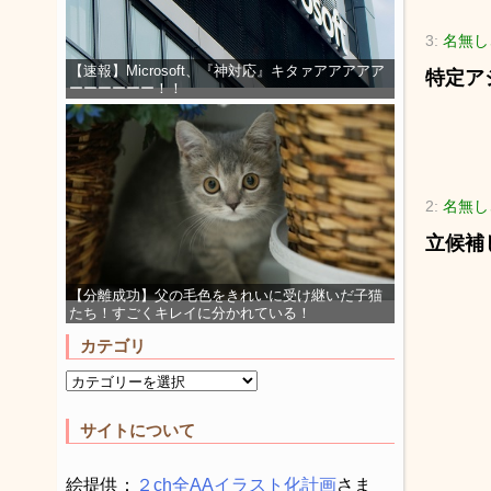
3:
名無し
【速報】Microsoft、『神対応』キタァアアアアア
特定ア
ーーーーーー！！
2:
名無し
立候補
【分離成功】父の毛色をきれいに受け継いだ子猫
たち！すごくキレイに分かれている！
カテゴリ
サイトについて
絵提供：
２ch全AAイラスト化計画
さま