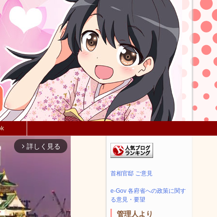
ok
詳しく見る
arrow_forward_ios
首相官邸 ご意見
e-Gov 各府省への政策に関す
る意見・要望
管理人より