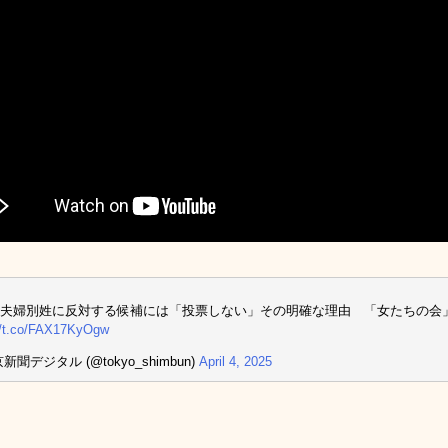
夫婦別姓に反対する候補には「投票しない」その明確な理由 「女たちの会
//t.co/FAX17KyOgw
新聞デジタル (@tokyo_shimbun)
April 4, 2025