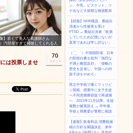
移民（約2,000人）にパ
ン、牛乳、ビスケット、ツ
ナ缶など大規模な物資配布
【続報】NHK職員、番組出
演者から性被害を受け
PTSD → 番組出演者「飲酒
していたため記憶にないが
像】若くて美人な看護師さん
真実であれば申し訳ない」
3）汚部屋すぎて掃除してくれる人
集ｗｗｗ
（ ´_ゝ`）中国国防省、日本
70
の防衛白書を批判「強烈な
補には投票しませ
コメント
不満と断固反対」「侵略の
歴史を反省し、中国への内
政干渉をやめろ」
県立中学校で働くフィリピ
ン国籍、授業中に女子生徒
へ不同意猥褻容疑で再逮捕
へ 2023年11月以降、生徒
複数が被害訴え → 半年後、
学校と県教委が警察に相談
【速報】飲食料品 消費税減
税の方針を閣議決定、来年
4月から2年間1％に 高市総