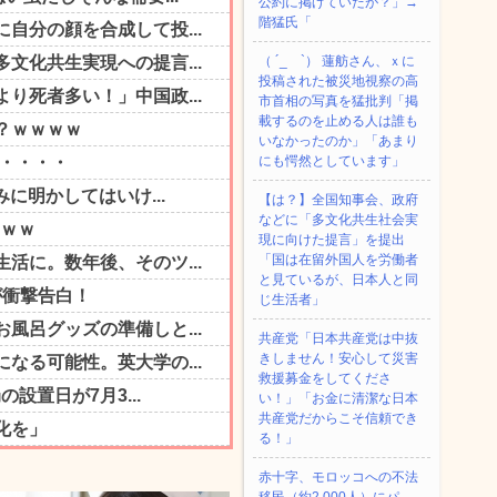
公約に掲げていたが？」→
階猛氏「
（ ´_ゝ`） 蓮舫さん、ｘに
投稿された被災地視察の高
市首相の写真を猛批判「掲
載するのを止める人は誰も
いなかったのか」「あまり
にも愕然としています」
【は？】全国知事会、政府
などに「多文化共生社会実
現に向けた提言」を提出
「国は在留外国人を労働者
と見ているが、日本人と同
じ生活者」
共産党「日本共産党は中抜
きしません！安心して災害
救援募金をしてくださ
い！」「お金に清潔な日本
共産党だからこそ信頼でき
る！」
赤十字、モロッコへの不法