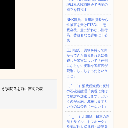
理は秋の臨時国会で法案の
成立を目指す
NHK職員、番組出演者から
性被害を受けPTSDに 懇
親会後、意に沿わない性行
為、番組名など詳細は非公
表
玉川徹氏、刃物を持って向
かってきた血まみれ男に発
砲した警官について「死刑
にならない犯罪を警察官が
死刑にしてしまったという
こと」
（ ´_ゝ`）消費税減税に反対
」が参院選を前に声明公表
の石破前総理「実現に向け
て検討を加速します、とい
うのが公約。減税しますと
いうのは公約じゃない！」
（ ´_ゝ`）北朝鮮、日本の巡
航ミサイル「‌トマホーク」
発射試験を猛批判・談話発