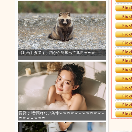
【動画】タヌキ、猫から餌奪って逃走ｗｗｗ
賃貸で1番譲れない条件ｗｗｗｗｗｗｗｗｗｗｗｗ
ｗｗｗｗｗｗｗ