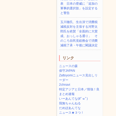
表 日本の脅威に「追加の
軍事的選択肢」を設定する
と警告
玉川徹氏、生出演で消費税
減税反対を主張する河野太
郎氏を絶賛「全面的に大賛
成、おっしゃる通り」 そ
のころ自民党総務会で消費
減税了承・午後に閣議決定
リンク
ニュースの森
保守JAPAN
Zattoyomiニュース見出しリ
ーダー
2chnavi
特定アジアと日本／情強！良
まとめ速報
いーあんてな(#ﾟｗﾟ)
我無ちゃんねる
だめぽあんてな
ニュース★３つ！