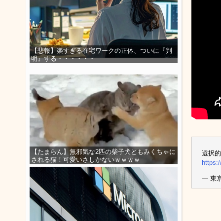
【悲報】楽すぎる在宅ワークの正体、ついに『判
明』する・・・・・・
【たまらん】無邪気な2匹の柴子犬ともみくちゃに
選択的
される猫！可愛いさしかないｗｗｗｗ
https:
— 東京