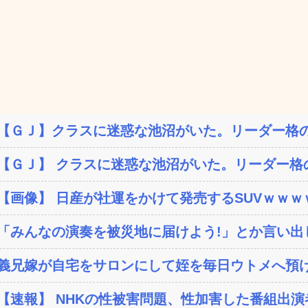
【ＧＪ】クラスに迷惑な池沼がいた。リーダー格の
【ＧＪ】 クラスに迷惑な池沼がいた。リーダー格の
【画像】 日産が社運をかけて発売するSUVｗｗｗ
「みんなの演奏を被災地に届けよう!」とか言い出し
義兄嫁が自宅をサロンにして姪を毎日ウトメへ預け
【速報】 NHKの性被害問題、性加害した番組出