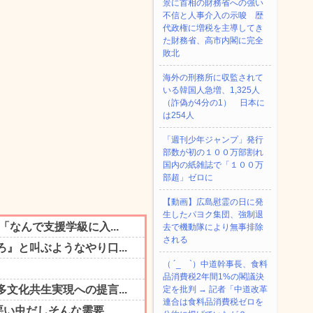
景に首相の財務省への強い
不信と人事介入の示唆 歴
代政権に増税を主導してき
た財務省、高市内閣に完全
敗北
海外の刑務所に収監されて
いる韓国人急増、1,325人
（詐偽が4分の1） 日本に
は254人
「週刊少年ジャンプ」発行
部数が初の１００万部割れ
国内の紙雑誌で「１００万
部超」ゼロに
【動画】広島慰霊の日に発
生したパヨク集団、強制退
去で機動隊により無事排除
される
（ ´_ゝ`）中道幹事長、食料
品消費税2年間1%の閣議決
定を批判 → 記者「中道改革
連合は食料品消費税ゼロを