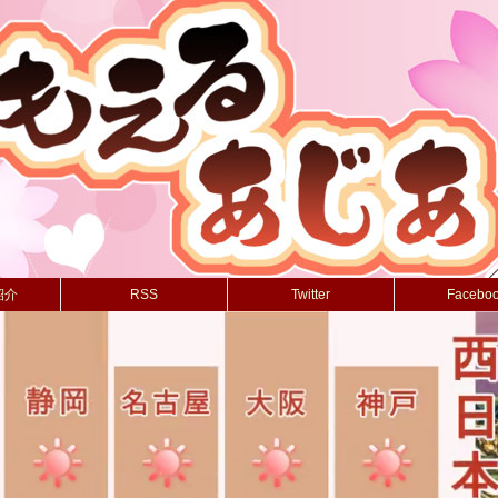
紹介
RSS
Twitter
Facebo