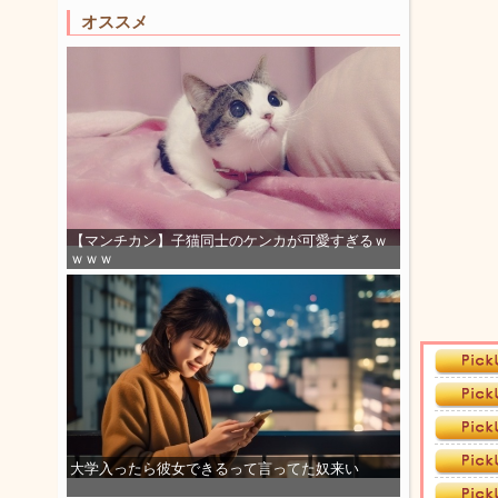
オススメ
【マンチカン】子猫同士のケンカが可愛すぎるｗ
ｗｗｗ
大学入ったら彼女できるって言ってた奴来い