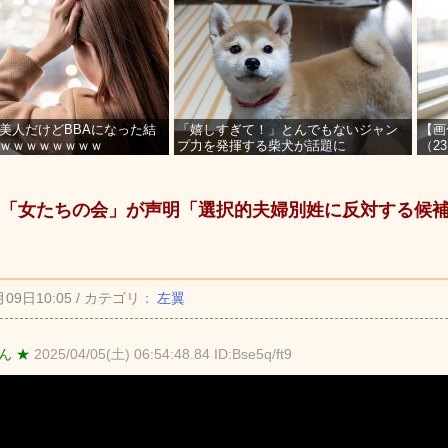
美人だけどBBAになった結
「嬉しすぎて！」とんでもないジャン
【画
ｗｗｗｗｗｗｗｗ
プ力を発揮する柴犬が話題に
（2
を募
「女たちの会」が声明「選択的夫婦別姓に反対する候
月09日10:05 / カテゴリ：
左翼
ん ★
2025/04/05(土) 06:54:48.84 ID:Bse5q/ft9