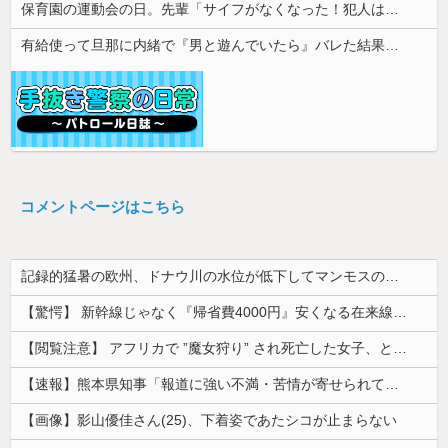
保育園の運動会の日。先輩「サイフがなくなった！犯人は私子だ！」園長「警察沙汰は勘弁して～」→誰も味方がいないと思ったその時…
有給使って旦那に内緒で『男と遊んでいたら』バレた結果・・・
コメントページはこちら
記録的猛暑の欧州、ドナウ川の水位が低下してマンモスの骨や沈没したドイツ軍の戦艦が出現
【驚愕】 新幹線じゃなく『帰省費4000円』安くなる在来線で帰省した結果ｗｗｗｗｗ
【閲覧注意】 アフリカで ”魔女狩り” され死亡した女子、とんでもなくエ□い体してると話題に
【速報】熊本県知事「報道に強い不満・苦情が寄せられている」→TBSの報道特集がまさにそれな件
【画像】影山優佳さん(25)、下着姿であたシコが止まらない