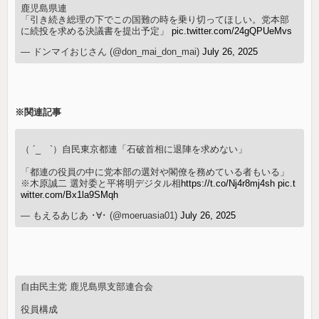
鹿児島県連
「引き続き総理の下でこの国難の時を乗り切ってほしい。党本部
に続投を求める決議書を提出予定」
pic.twitter.com/24gQPUeMvs
— ドンマイおじさん (@don_mai_don_mai)
July 26, 2025
※関連記事
（ ´_ゝ`）自民東京都連「石破首相に退陣を求めない」
「都連の役員の中に党本部の選対や閣僚を務めている者もいる」
※木原誠二 選対委と平将明デジタル相
https://t.co/Nj4r8mj4sh
pic.t
witter.com/Bx1la9SMqh
— もえるあじあ ･∀･ (@moeruasia01)
July 26, 2025
自由民主党 鹿児島県支部連合会
役員構成