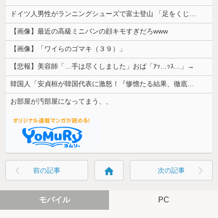
ドイツ人男性がランニングシューズで富士登山 「足をくじいて動けない」
【画像】最近の高級ミニバンの顔キモすぎだろwww
【画像】「ワイらのゴマキ（３９）」
【悲報】美容師「…手は尽くしました」おば「ｱｯ…ｯｽ…」→
韓国人「安貞桓が韓国代表に激怒！『惨憺たる結果、徹底的な刷新が必要だ』と監督や協会を痛烈批判」
お部屋が汚部屋になってまう、、
home
前の記事
次の記事
モバイル
PC