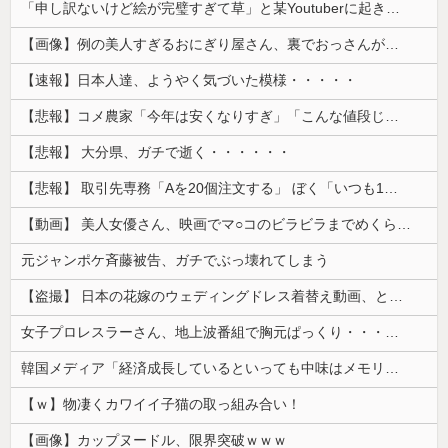
「申し訳ないけど絵が完璧すぎて草」と某Youtuberに起きた悲劇に目撃者騒然、”映え”のために愛車をを停めて撮影していたら……
【画像】例の美人すぎるおにぎり屋さん、裏でおっさんが握っていたｗｗｗｗｗｗｗｗｗｗｗｗｗｗｗｗｗ
【速報】日本人達、ようやく気づいた模様・・・・・
【悲報】コメ農家「今年は安くなりすぎ」「こんな値段じゃ米作りをやめる人も多くなるんじゃないかな?」
【悲報】 大分県、ガチで逝く・・・・・・
【悲報】 取引先専務「Aを20個注文する」 ぼく「いつも1～2個しか使わないけど本当に20であってる？」 取専「あってる」→結果『こう』なったんだが...
【動画】 美人女優さん、映画でマ○コのビラビラまでめくらせてしまうｗｗｗｗｗｗ
元ジャンポケ斉藤被告、ガチでぶっ壊れてしまう
【盗撮】 日本の花嫁のウェディングドレス着替え動画、とんでもない神乳だと海外で話題に
女子プロレスラーさん、地上波番組で胸元ぱっくり・・・（※画像あり）
韓国メディア「経済成長しているといっても中味はメモリ価格だけ。雇用増加見通しが半減してしまった」……韓国の内需不況は根強い状況っすね
【ｗ】物凄くカワイイ子猫の取っ組み合い！
【画像】カップヌードル、限界突破ｗｗｗ