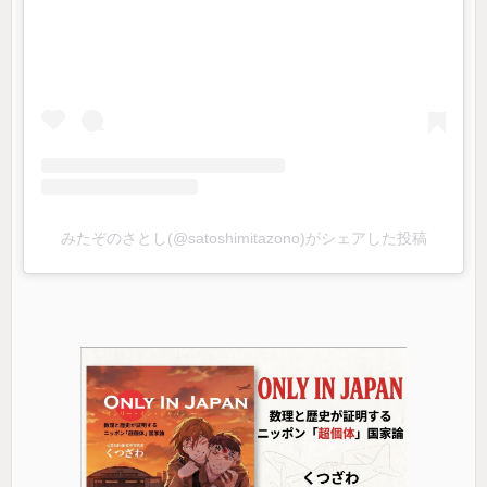
みたぞのさとし(@satoshimitazono)がシェアした投稿