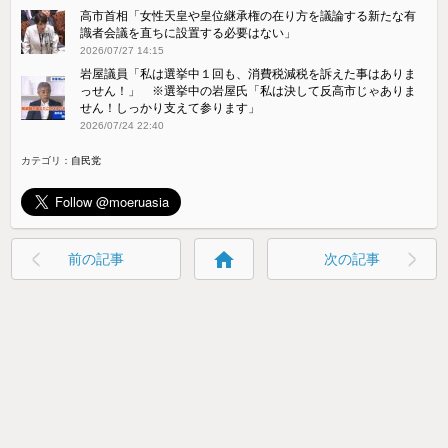
高市首相「女性天皇や皇位継承権の在り方を議論する新たな有
識者会議を直ちに設置する必要はない」
2026/07/27 14:15
岩屋議員「私は選挙中１回も、消費税減税を訴えた事はありま
っせん！」 ※選挙中の岩屋氏「私は決して反高市じゃありま
せん！しっかり支えて参ります」
2026/07/24 22:40
カテゴリ：
自民党
home
前の記事
次の記事