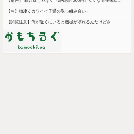
【驚愕】 新幹線じゃなく『帰省費4000円』安くなる在来線で帰省した結果ｗｗｗｗｗ
【ｗ】物凄くカワイイ子猫の取っ組み合い！
【閲覧注意】俺が近くにいると機械が壊れるんだけどさ