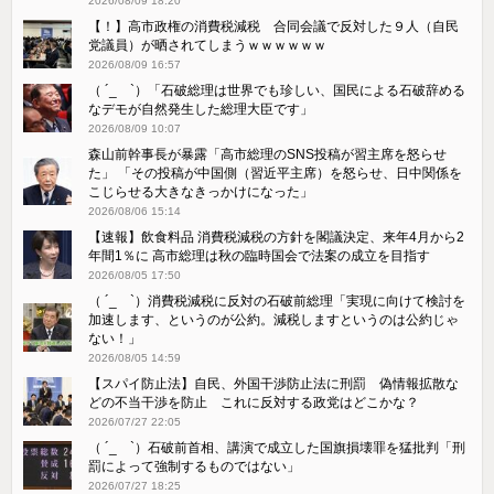
2026/08/09 18:20
【！】高市政権の消費税減税 合同会議で反対した９人（自民
党議員）が晒されてしまうｗｗｗｗｗｗ
2026/08/09 16:57
（ ´_ゝ`）「石破総理は世界でも珍しい、国民による石破辞める
なデモが自然発生した総理大臣です」
2026/08/09 10:07
森山前幹事長が暴露「高市総理のSNS投稿が習主席を怒らせ
た」 「その投稿が中国側（習近平主席）を怒らせ、日中関係を
こじらせる大きなきっかけになった」
2026/08/06 15:14
【速報】飲食料品 消費税減税の方針を閣議決定、来年4月から2
年間1％に 高市総理は秋の臨時国会で法案の成立を目指す
2026/08/05 17:50
（ ´_ゝ`）消費税減税に反対の石破前総理「実現に向けて検討を
加速します、というのが公約。減税しますというのは公約じゃ
ない！」
2026/08/05 14:59
【スパイ防止法】自民、外国干渉防止法に刑罰 偽情報拡散な
どの不当干渉を防止 これに反対する政党はどこかな？
2026/07/27 22:05
（ ´_ゝ`）石破前首相、講演で成立した国旗損壊罪を猛批判「刑
罰によって強制するものではない」
2026/07/27 18:25