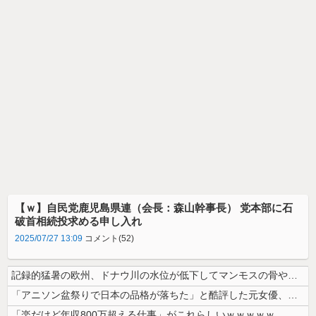
【ｗ】自民党鹿児島県連（会長：森山幹事長） 党本部に石
破首相続投求める申し入れ
2025/07/27 13:09
コメント(52)
記録的猛暑の欧州、ドナウ川の水位が低下してマンモスの骨や沈没したドイツ...
「アニソン盆祭りで日本の品格が落ちた」と酷評した元女優、「あんたが品格...
「楽だけど年収800万超える仕事」がこれらしいｗｗｗｗｗ