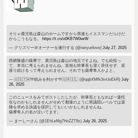
そりゃ鹿児島は森山のホームですから県連もイエスマンだらけだ
からこうもなる。
https://t.co/o0KB7W0wrW
— グリズリー＠オーナーを遂行する (@ranyurilove)
July 27, 2025
西郷隆盛の薩摩で、鹿児島は森山の地元ですよね。でも続投っ
て、本当に考えられませんね。首相も幹事長も潔く辞任せず、居
座り続けるって考えられません。それでも薩摩隼人かよと。
— 🇺🇸🇹🇼🎌睨みを利かす🎌🇺🇦🇮🇱 (@qqbXMfk3rvUoEkR)
July
26, 2025
このニュースをみてポストしたしたが、幹事長ともなれば一蓮托
生なのかもしれませんがせめて都連のように県議団レベルでは退
陣を求める決議を採択してもいいかもしれませんね。
薩摩隼人の名が泣いてます。
— まーしーさん (@1EhLeMg7HoZZT9z)
July 26, 2025