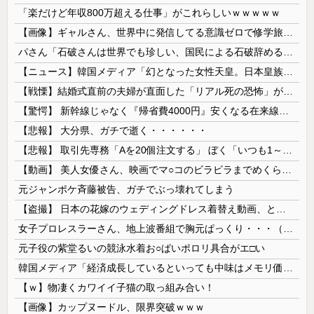
「楽だけど年収800万超える仕事」がこれらしいｗｗｗｗｗ
【画像】ギャルさん、世界中に発信してる意識ゼロで修学旅行の宿をSNS公開してしまうｗｗｗ 【Pickup08082952】
パさん「石破さんは世界でも珍しい、国民による石破辞めるなデモが自然発生した総理大臣です」
【ニュース】韓国メディア「幻となった女性天皇。日本皇族に韓半島の男の血が入る可能性がゼロに・・・」
【戦慄】結婚式直前の夫婦が直面した「リアル死の恐怖」がヤバすぎる・・・・
【驚愕】 新幹線じゃなく『帰省費4000円』安くなる在来線で帰省した結果ｗｗｗｗｗ
【悲報】 大分県、ガチで逝く・・・・・・
【悲報】 取引先専務「Aを20個注文する」 ぼく「いつも1～2個しか使わないけど本当に20であってる？」 取専「あってる」→結果『こう』なったんだが...
【動画】 美人女優さん、映画でマ○コのビラビラまでめくらせてしまうｗｗｗｗｗｗ
元ジャンポケ斉藤被告、ガチでぶっ壊れてしまう
【盗撮】 日本の花嫁のウェディングドレス着替え動画、とんでもない神乳だと海外で話題に
女子プロレスラーさん、地上波番組で胸元ぱっくり・・・（※画像あり）
元子役の紫堂るいの競泳水着お○ぱいポロリ具合がエ□い
韓国メディア「経済成長しているといっても中味はメモリ価格だけ。雇用増加見通しが半減してしまった」……韓国の内需不況は根強い状況っすね
【ｗ】物凄くカワイイ子猫の取っ組み合い！
【画像】カップヌードル、限界突破ｗｗｗ