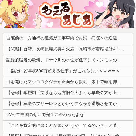
自宅前の一方通行の道路が工事車両で封鎖、病院への送迎のために車をどかして欲しいと作業スタッフに頼むと……
【悲報】台湾、長崎原爆式典を欠席「長崎市が着席場所を”外交団エリア外にあえて配置”した！」 → ﾈｯﾄ「核を持つ中国に屈指した！」「失礼すぎ」「台湾は筋通した！」ｗｗｗｗｗ
記録的猛暑の欧州、ドナウ川の水位が低下してマンモスの骨や沈没したドイツ軍の戦艦が出現
「楽だけど年収800万超える仕事」がこれらしいｗｗｗｗｗ
口を開けたマッコウクジラが正面から接近、素手で頭を押し返すダイバー「まだ子どもで、変な魚が何なのか確かめてるだけ」【海外の反応】
【悲報】学歴厨「文系なら地方旧帝大よりも早慶の方が上！」←これｗｗｗｗ
【悲報】葬送のフリーレンとかいうアウラを退場させてから駄作になった作品ｗｗｗｗｗ
EVって中国のせいで完全に終わったよな
「これを肯定的に書くとか頭がどうかしてるのか？」と某メディアの焚書称賛記事にツッコミ殺到、自分で本屋を作るとかそういう話かと思ったら……