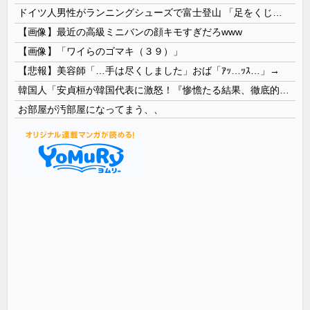
ドイツ人男性がランニングシューズで富士登山 「足をくじいて動けない」
【画像】最近の高級ミニバンの顔キモすぎだろwww
【画像】「ワイらのゴマキ（３９）」
【悲報】美容師「…手は尽くしました」おば「ｱｯ…ｯｽ…」→
韓国人「安貞桓が韓国代表に激怒！『惨憺たる結果、徹底的な刷新が必要だ』と監督や協会を痛烈批判」
お部屋が汚部屋になってまう、、