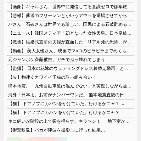
【画像】ギャルさん、世界中に発信してる意識ゼロで修学旅行の宿をSNS公開してしまうｗｗｗ 【Pickup08082952】
【悲報】葬送のフリーレンとかいうアウラを退場させてから駄作になった作品ｗｗｗｗｗ
パさん「石破さんは世界でも珍しい、国民による石破辞めるなデモが自然発生した総理大臣です」
【ニュース】韓国メディア「幻となった女性天皇。日本皇族に韓半島の男の血が入る可能性がゼロに・・・」
【戦慄】結婚式直前の夫婦が直面した「リアル死の恐怖」がヤバすぎる・・・・
【動画】 美人女優さん、映画でマ○コのビラビラまでめくらせてしまうｗｗｗｗｗｗ
元ジャンポケ斉藤被告、ガチでぶっ壊れてしまう
【盗撮】 日本の花嫁のウェディングドレス着替え動画、とんでもない神乳だと海外で話題に
【ｗ】物凄くカワイイ子猫の取っ組み合い！
熊本地震、「九州自動車道は混んでない」と実況しながら被災地へ向かう有名アナなどに批判殺到 全国紙記者「最新の状況をいち早く伝えることは報道機関としての責務」「情報を取り上げることには大きな意義がある」
海外「日本よ、お前がナンバーワンだ」 熊本地震直後の日本の対応のスピードに世界が衝撃
【猫】 ドアノブにカバンをかけていた。行けるかニャ？ → 猫はこうなります…
【猫】 ドアノブにカバンをかけていた。行けるかニャ？ → 猫はこうなります…
ネコ飼いが階段の上で袋を揺らす。キラ〜ン！ → 地下室からヤツが現れる…
【衝撃映像】バカが津波を撮影しに行った結果…