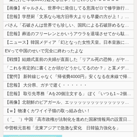
【画像】ギャルさん、世界中に発信してる意識ゼロで修学旅行の宿をSNS公...
【悲報】学歴厨「文系なら地方旧帝大よりも早慶の方が上！」←これｗｗｗｗ
パさん「石破さんは世界でも珍しい、国民による石破辞めるなデモが自然発生...
【悲報】葬送のフリーレンとかいうアウラを退場させてから駄作になった作品...
【ニュース】韓国メディア「幻となった女性天皇。日本皇族に韓半島の男の血...
EVって中国のせいで完全に終わったよな
【戦慄】結婚式直前の夫婦が直面した「リアル死の恐怖」がヤバすぎる・・・...
「これを肯定的に書くとか頭がどうかしてるのか？」と某メディアの焚書称賛...
【驚愕】 新幹線じゃなく『帰省費4000円』安くなる在来線で帰省した結...
【悲報】 大分県、ガチで逝く・・・・・・
【悲報】 取引先専務「Aを20個注文する」 ぼく「いつも1～2個しか使...
【画像】北朝鮮のビアガール、エッッッッッッッッッッッッッッッッッ！
【ｗ】物凄くカワイイ子猫の取っ組み合い！
（ ´_ゝ`）中国「高市政権が法制化を進めた国家情報局の設置日が7月3...
中曽根元首相「北東アジアで急激な変化 日韓協力強化を」