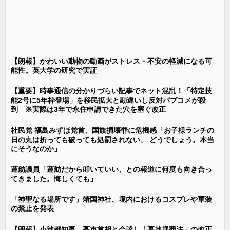
【朗報】かわいい動物の動画がストレス・不安の軽減になる可
能性。英大学の研究で実証
【重要】時事通信の分かりづらい記事でネット混乱！「特定技
能2号に5年枠登場」を移民拡大と勘違いし反対パブコメが殺
到 ※実際は3年で永住申請できた穴を塞ぐ改正
社民党 福島みずほ党首、国旗損壊罪に危機感「お子様ランチの
日の丸は折っても破っても処罰されない、 どうでしょう。本当
にそうなのか」
蓮舫議員「蓮舫だから叩いていい、との報道に何度も向き合っ
てきました。悔しくても」
「神聖なる場所です」靖国神社、境内におけるコスプレや軍装
の禁止を発表
【朗報】小池都知事、高市首相と会談し「墓地埋葬法」の改正