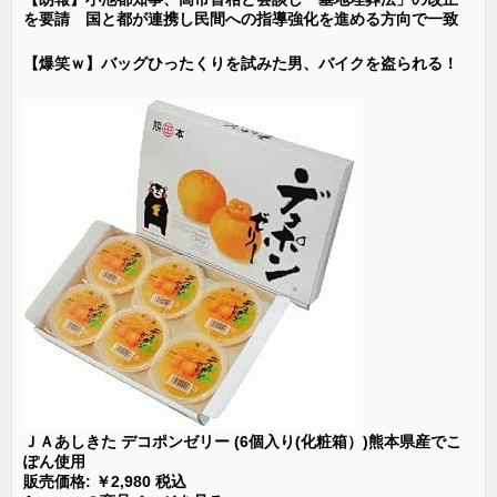
を要請 国と都が連携し民間への指導強化を進める方向で一致
【爆笑ｗ】バッグひったくりを試みた男、バイクを盗られる！
ＪＡあしきた デコポンゼリー (6個入り(化粧箱）)熊本県産でこ
ぽん使用
販売価格: ￥2,980 税込