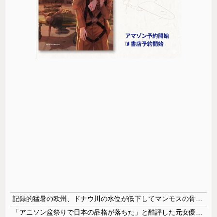
記録的猛暑の欧州、ドナウ川の水位が低下してマンモスの骨や沈没したドイツ軍の戦艦が出現
「アニソン盆祭りで日本の品格が落ちた」と酷評した元女優、「あんたが品格を語るのかよ！」と総ツッコミを食らってしまい……