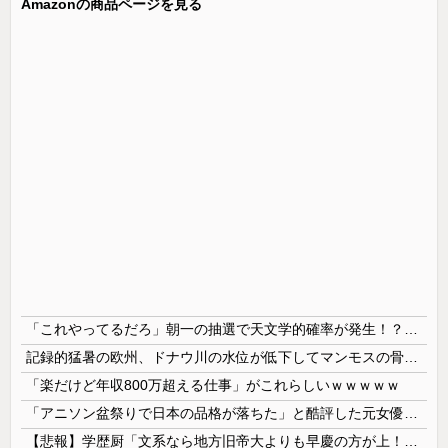
Amazonの商品ページを見る
「これやってるだろ」朝一の抽選で天文学的確率が発生！？並んだ人とその前後で連番が出てしまう…
記録的猛暑の欧州、ドナウ川の水位が低下してマンモスの骨や沈没したドイツ軍の戦艦が出現
「楽だけど年収800万超える仕事」がこれらしいｗｗｗｗｗ
「アニソン盆祭りで日本の品格が落ちた」と酷評した元女優、「あんたが品格を語るのかよ！」と総ツッコミを食らってしまい……
【悲報】学歴厨「文系なら地方旧帝大よりも早慶の方が上！」←これｗｗｗｗ