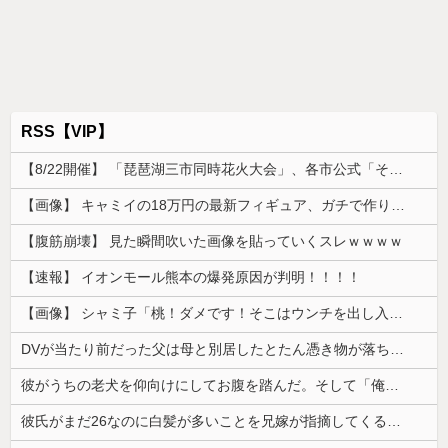
RSS【VIP】
【8/22開催】 「琵琶湖三市同時花火大会」、各市公式「そんな花火大会は存在しない」→ 高価チケットを購入した人達がSNS阿鼻叫喚
【画像】 キャミイの18万円の最新フィギュア、ガチで作り込みがエグすぎる
【腹筋崩壊】 見た瞬間吹いた画像を貼っていくスレｗｗｗｗ
【速報】 イオンモール熊本の爆発原因が判明！！！！
【画像】 シャミ子「桃！ダメです！そこはウンチを出し入れする穴です！」
DVが当たり前だった父は母と別居したとたん憑き物が落ちたみたいに落ち着いた
彼がうちの老犬を仰向けにしてお腹を踏んだ。そして「俺が一番偉いってわかって、おとなしくしてるだろ」と…
彼氏がまだ26なのに白髪が多いことを兄嫁が指摘してくる。そんな兄嫁を結婚式に呼びたくないんだが...