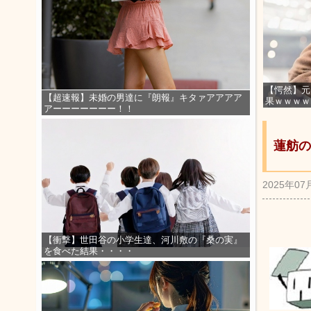
【愕然】元
【超速報】未婚の男達に『朗報』キタァアアアア
果ｗｗｗｗ
アーーーーーーー！！
蓮舫の
2025年07
【衝撃】世田谷の小学生達、河川敷の『桑の実』
を食べた結果・・・・