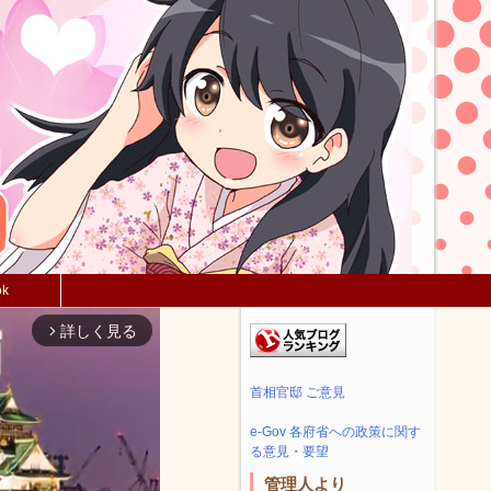
ok
詳しく見る
arrow_forward_ios
首相官邸 ご意見
e-Gov 各府省への政策に関す
る意見・要望
管理人より