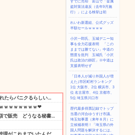
すでに売却 富山で「金属
盗対策法違反（去年9月施
行）」による検挙は初
れいわ新選組、公式グッズ
半額セールｗｗｗｗ
小沢一郎氏、玉城デニー知
事を全力応援表明 「この
ままでは勝てない」中道の
態度を批判 玉城氏「小沢
氏は政治の師匠」※中道は
支援表明せず
「日本人が減り外国人が増
えた｣市区町村ランキング
1位 大阪市、2位 横浜市、3
位 名古屋市、4位 京都市、
5位 埼玉県川口市
歴代最多得票記録でトップ
当選の河合ゆうすけ市議、
埼玉知事選（来年８月）に
立候補表明！「埼玉県の外
国人問題を解決するには、