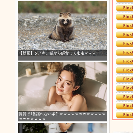
【動画】タヌキ、猫から餌奪って逃走ｗｗｗ
賃貸で1番譲れない条件ｗｗｗｗｗｗｗｗｗｗｗｗ
ｗｗｗｗｗｗｗ