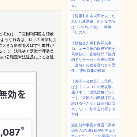
る」
【速報】山本太郎が去った
れいわ新選組、新たな党名
は「いのちの党」 略称
「いのち」
た彼女は、二重国籍問題を隠蔽
のような行為は、我々の選挙制度
【財務省人事】内閣人事
に大きな影響を及ぼす可能性が
局、エース級の財務官僚を
るよう、法務省と選挙管理委員
異例転出 官邸幹部「協力
舫の公職選挙法違反による当選
的でなかった」※岸田首相
（当時）の秘書官などを歴
任 、岸田首相の後輩
【外国人公務員】三重県、
ぱよくマスコミの総攻撃に
屈せず！「県民対象アンケ
ート『外国人の職員採用を
続けるべきか』は差別に該
当しない」結果を公表する
方針
森山前幹事長が暴露「高市
総理のSNS投稿が習主席を
怒らせた」 「その投稿が中