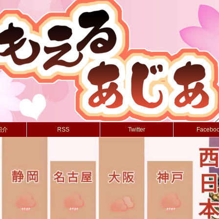
紹介
RSS
Twitter
Facebo