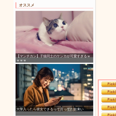
オススメ
【マンチカン】子猫同士のケンカが可愛すぎるｗ
ｗｗｗ
大学入ったら彼女できるって言ってた奴来い