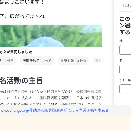
s://www.change.org/蓮舫の公職選挙法違反による当選無効を求める