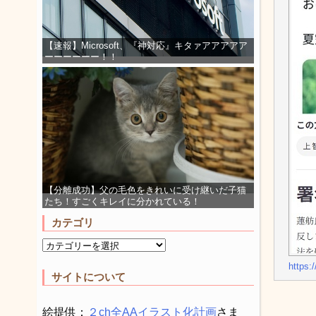
【速報】Microsoft、『神対応』キタァアアアアア
ーーーーーー！！
【分離成功】父の毛色をきれいに受け継いだ子猫
たち！すごくキレイに分かれている！
カテゴリ
http
サイトについて
絵提供：
２ch全AAイラスト化計画
さま