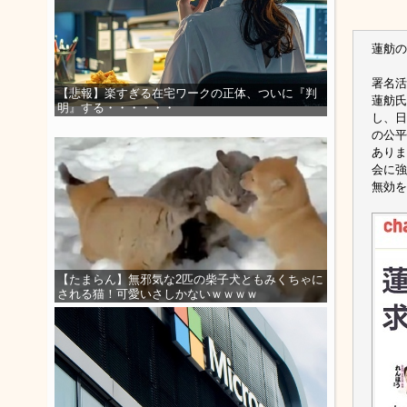
蓮舫の
署名活
【悲報】楽すぎる在宅ワークの正体、ついに『判
蓮舫氏
明』する・・・・・・
し、日
の公平
ありま
会に強
無効を
【たまらん】無邪気な2匹の柴子犬ともみくちゃに
される猫！可愛いさしかないｗｗｗｗ