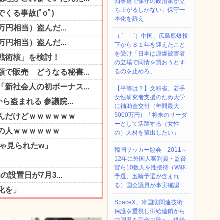
知事選で保守の政治家が立
ち上がるしかない」保守一
本化を訴え
（ ´_ゝ`）中国、広島原爆投
下から８１年を迎えたこと
を受け「日本は原爆被害者
の立場で同情を買おうとす
るのを止めろ」
【平等は？】文科省、若手
女性研究者支援のため大学
に補助金交付（年間最大
5000万円）「将来のリーダ
ーとして活躍する（女性
の）人材を輩出したい」
韓国サッカー協会 2011～
12年に外国人審判員・監督
官ら10数人を性接待（W杯
予選、五輪予選が含まれ
る）国会議員が事実確認
SpaceX、米国防関連技術
保護を重視し供給連鎖から