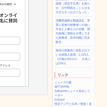
国側（習近平主席）を怒ら
せ、日中関係をこじらせる
大きなきっかけになった」
消費税減税を閣議決定、背
景に首相の財務省への強い
不信と人事介入の示唆 歴
代政権に増税を主導してき
た財務省、高市内閣に完全
敗北
海外の刑務所に収監されて
いる韓国人急増、1,325人
（詐偽が4分の1） 日本に
は254人
リンク
ニュースの森
保守JAPAN
Zattoyomiニュース見出しリ
ーダー
2chnavi
特定アジアと日本／情強！良