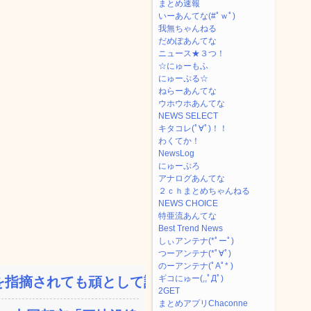
まとめ速報
いーあんてな(#ﾟｗﾟ)
我無ちゃんねる
だめぽあんてな
ニュース★３つ！
☆にゅーもふ
にゅーぷる☆
ねらーあんてな
ウホウホあんてな
NEWS SELECT
キタコレ(ﾟ∀ﾟ)！！
わくてか！
NewsLog
にゅーぷろ
アナログあんてな
２ｃｈまとめちゃんねる
NEWS CHOICE
特亜流あんてな
Best Trend News
しぃアンテナ(*ﾟーﾟ)
つーアンテナ(*ﾟ∀ﾟ)
のーアンテナ(ﾟAﾟ* )
ギコにゅー(,,ﾟДﾟ)
指摘されても頑として認め...
2GET
まとめアプリChaconne