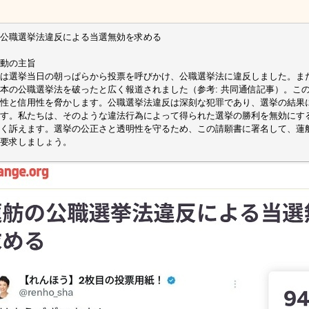
公職選挙法違反による当選無効を求める
動の主旨
は選挙当日の朝っぱらから投票を呼びかけ、公職選挙法に違反しました。ま
本の公職選挙法を破ったと広く報道されました（参考: 共同通信記事）。こ
性と信用性を脅かします。公職選挙法違反は深刻な犯罪であり、選挙の結果
す。私たちは、そのような違法行為によって得られた選挙の勝利を無効にす
く訴えます。選挙の公正さと透明性を守るため、この請願書に署名して、蓮
要求しましょう。