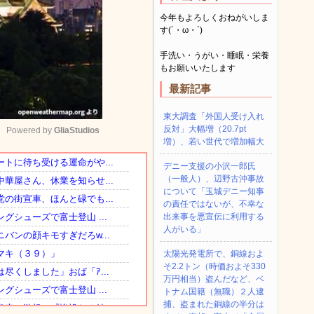
今年もよろしくおねがいしま
す(´・ω・`)
手洗い・うがい・睡眠・栄養
もお願いいたします
最新記事
東大調査「外国人受け入れ
反対」大幅増（20.7pt
Powered by 
GliaStudios
増）、若い世代で増加幅大
デニー支援の小沢一郎氏
Mute
（一般人）、辺野古沖事故
について「玉城デニー知事
の責任ではないが、不幸な
出来事を悪宣伝に利用する
人がいる」
太陽光発電所で、銅線およ
そ2.2トン（時価およそ330
万円相当）盗んだなど、ベ
トナム国籍（無職）２人逮
捕、盗まれた銅線の半分は