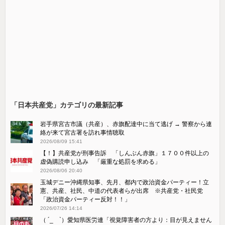
「日本共産党」カテゴリの最新記事
岩手県宮古市議（共産）、赤旗配達中に当て逃げ → 警察から連
絡が来て宮古署を訪れ事情聴取
2026/08/09 15:41
【！】共産党が刑事告訴 「しんぶん赤旗」１７００件以上の
虚偽購読申し込み 「厳重な処罰を求める」
2026/08/06 20:40
玉城デニー沖縄県知事、先月、都内で政治資金パーティー！立
憲、共産、社民、中道の代表者らが出席 ※共産党・社民党
「政治資金パーティー反対！！」
2026/07/26 14:14
（ ´_ゝ`）愛知県医労連「視覚障害者の方より：目が見えません