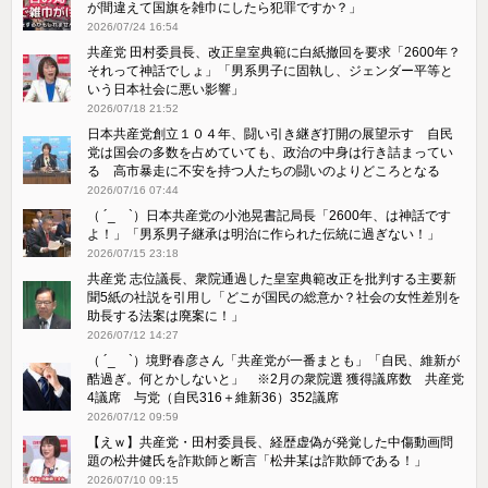
が間違えて国旗を雑巾にしたら犯罪ですか？」
2026/07/24 16:54
共産党 田村委員長、改正皇室典範に白紙撤回を要求「2600年？
それって神話でしょ」「男系男子に固執し、ジェンダー平等と
いう日本社会に悪い影響」
2026/07/18 21:52
日本共産党創立１０４年、闘い引き継ぎ打開の展望示す 自民
党は国会の多数を占めていても、政治の中身は行き詰まってい
る 高市暴走に不安を持つ人たちの闘いのよりどころとなる
2026/07/16 07:44
（ ´_ゝ`）日本共産党の小池晃書記局長「2600年、は神話です
よ！」「​男系男子継承は明治に作られた伝統に過ぎない！」
2026/07/15 23:18
共産党 志位議長、衆院通過した皇室典範改正を批判する主要新
聞5紙の社説を引用し「どこが国民の総意か？社会の女性差別を
助長する法案は廃案に！」
2026/07/12 14:27
（ ´_ゝ`）境野春彦さん「共産党が一番まとも」「自民、維新が
酷過ぎ。何とかしないと」 ※2月の衆院選 獲得議席数 共産党
4議席 与党（自民316＋維新36）352議席
2026/07/12 09:59
【えｗ】共産党・田村委員長、経歴虚偽が発覚した中傷動画問
題の松井健氏を詐欺師と断言「松井某は詐欺師である！」
2026/07/10 09:15