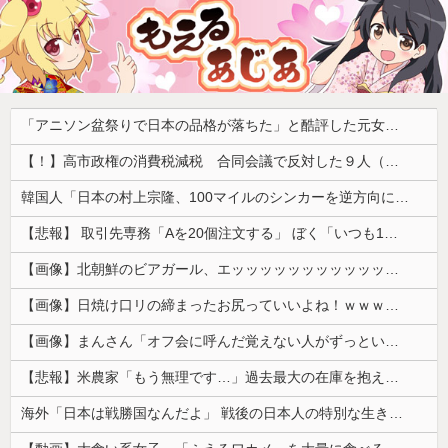
「アニソン盆祭りで日本の品格が落ちた」と酷評した元女優、「あんたが品格を語るのかよ！」と総ツッコミを食らってしまい……
【！】高市政権の消費税減税 合同会議で反対した９人（自民党議員）が晒されてしまうｗｗｗｗｗｗ
韓国人「日本の村上宗隆、100マイルのシンカーを逆方向に・・・2戦連発の26号ソロホームラン」→「羨ましすぎる 韓国はこんな打者がいなのか」「ア...
【悲報】 取引先専務「Aを20個注文する」 ぼく「いつも1～2個しか使わないけど本当に20であってる？」 取専「あってる」→結果『こう』なったんだが...
【画像】北朝鮮のビアガール、エッッッッッッッッッッッッッッッッッ！
【画像】日焼け口リの締まったお尻っていいよね！ｗｗｗｗｗ
【画像】まんさん「オフ会に呼んだ覚えない人がずっといたので晒すわ」（パシャ）
【悲報】米農家「もう無理です…」過去最大の在庫を抱える状態で新米収穫
海外「日本は戦勝国なんだよ」 戦後の日本人の特別な生き様に各国から称賛の声