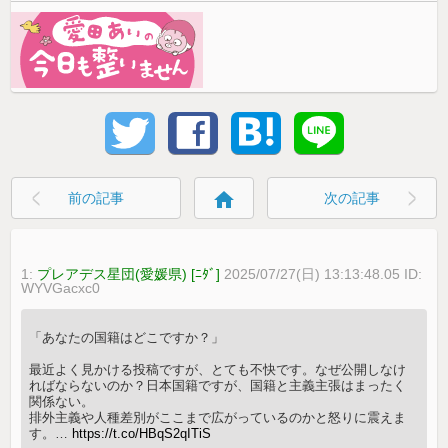
home
前の記事
次の記事
1:
プレアデス星団(愛媛県) [ﾆﾀﾞ]
2025/07/27(日) 13:13:48.05 ID:
WYVGacxc0
「あなたの国籍はどこですか？」
最近よく見かける投稿ですが、とても不快です。なぜ公開しなけ
ればならないのか？日本国籍ですが、国籍と主義主張はまったく
関係ない。
排外主義や人種差別がここまで広がっているのかと怒りに震えま
す。…
https://t.co/HBqS2qITiS