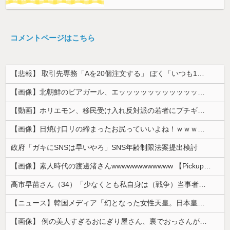
コメントページはこちら
【悲報】 取引先専務「Aを20個注文する」 ぼく「いつも1～2個しか使わないけど本当に20であってる？」 取専「あってる」→結果『こう』なったんだが...
【画像】北朝鮮のビアガール、エッッッッッッッッッッッッッッッッッ！
【動画】ホリエモン、移民受け入れ反対派の若者にブチギレ→スタジオ誰も反論できず沈黙w
【画像】日焼け口リの締まったお尻っていいよね！ｗｗｗｗｗ
政府「ガキにSNSは早いやろ」SNS年齢制限法案提出検討
【画像】素人時代の渡邊渚さんwwwwwwwwwwww 【Pickup08082949】
高市早苗さん（34）「少なくとも私自身は（戦争）当事者とはいえない世代ですから、反省なんかしておりませんし、反省を求められるいわれもないと思って...
【ニュース】韓国メディア「幻となった女性天皇。日本皇族に韓半島の男の血が入る可能性がゼロに・・・」
【画像】 例の美人すぎるおにぎり屋さん、裏でおっさんが握っていたｗｗｗｗｗｗｗｗｗｗｗｗｗｗｗｗｗ