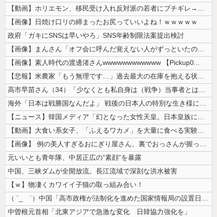
【動画】ホリエモン、移民受け入れ反対派の若者にブチギレ→スタジオ誰も反...
【画像】日焼け口リの締まったお尻っていいよね！ｗｗｗｗｗ
政府「ガキにSNSは早いやろ」SNS年齢制限法案提出検討
【画像】まんさん「オフ会に呼んだ覚えない人がずっといたので晒すわ」（パ...
【画像】素人時代の渡邊渚さんwwwwwwwwwwww 【Pickup0...
【悲報】米農家「もう無理です…」過去最大の在庫を抱える状態で新米収穫
高市早苗さん（34）「少なくとも私自身は（戦争）当事者とはいえない世代...
海外「日本は戦勝国なんだよ」 戦後の日本人の特別な生き様に各国から称賛...
【ニュース】韓国メディア「幻となった女性天皇。日本皇族に韓半島の男の血...
【動画】大食い系女子、「ふえるワカメ」を大量に食べる実験をした結果ｗｗ...
【画像】 例の美人すぎるおにぎり屋さん、裏でおっさんが握っていたｗｗｗ...
元いいとも青年隊、中居正広の”素顔”を暴露
中国、三峡ダムが全開放流。長江流域で深刻な洪水被害
【ｗ】物凄くカワイイ子猫の取っ組み合い！
（ ´_ゝ`）中国「高市政権が法制化を進めた国家情報局の設置日が7月3...
中曽根元首相「北東アジアで急激な変化 日韓協力強化を」