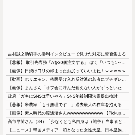
吉村誠之助騎手の勝利インタビューで見せた対応に賛否集まる
【悲報】 取引先専務「Aを20個注文する」 ぼく「いつも1～2個しか使わないけど本当に20であってる？」 取専「あってる」→結果『こう』なったんだが...
【画像】日焼け口リの締まったお尻っていいよね！ｗｗｗｗｗ
【動画】ホリエモン、移民受け入れ反対派の若者にブチギレ→スタジオ誰も反論できず沈黙w
【画像】まんさん「オフ会に呼んだ覚えない人がずっといたので晒すわ」（パシャ）
政府「ガキにSNSは早いやろ」SNS年齢制限法案提出検討
【悲報】米農家「もう無理です…」過去最大の在庫を抱える状態で新米収穫
【画像】素人時代の渡邊渚さんwwwwwwwwwwww 【Pickup08082949】
高市早苗さん（34）「少なくとも私自身は（戦争）当事者とはいえない世代ですから、反省なんかしておりませんし、反省を求められるいわれもないと思って...
【ニュース】韓国メディア「幻となった女性天皇。日本皇族に韓半島の男の血が入る可能性がゼロに・・・」