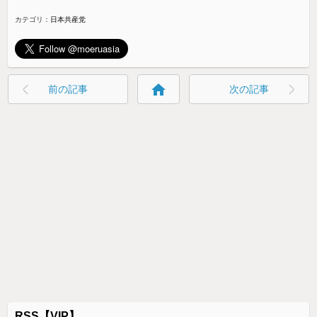
カテゴリ：
日本共産党
home
前の記事
次の記事
RSS【VIP】