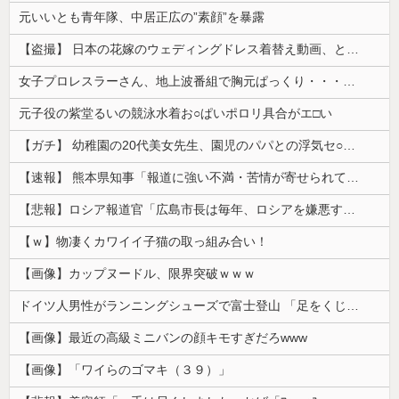
元いいとも青年隊、中居正広の”素顔”を暴露
【盗撮】 日本の花嫁のウェディングドレス着替え動画、とんでもない神乳だと海外で話題に
女子プロレスラーさん、地上波番組で胸元ぱっくり・・・（※画像あり）
元子役の紫堂るいの競泳水着お○ぱいポロリ具合がエ□い
【ガチ】 幼稚園の20代美女先生、園児のパパとの浮気セ○クス動画が流出して終わる
【速報】 熊本県知事「報道に強い不満・苦情が寄せられている」→TBSの報道特集がまさにそれな件
【悲報】ロシア報道官「広島市長は毎年、ロシアを嫌悪する『偽りの呪文』を繰り返し、日本人をゾンビ化させている」と主張
【ｗ】物凄くカワイイ子猫の取っ組み合い！
【画像】カップヌードル、限界突破ｗｗｗ
ドイツ人男性がランニングシューズで富士登山 「足をくじいて動けない」
【画像】最近の高級ミニバンの顔キモすぎだろwww
【画像】「ワイらのゴマキ（３９）」