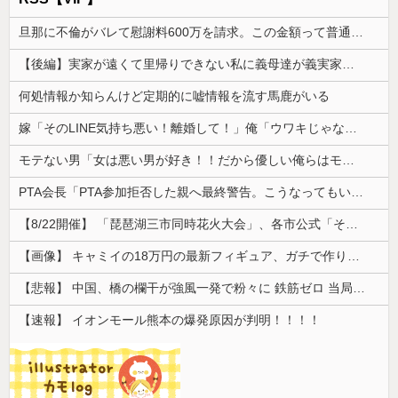
旦那に不倫がバレて慰謝料600万を請求。この金額って普通なのか？
【後編】実家が遠くて里帰りできない私に義母達が義実家に来るよう勧めてくる。3DKに義母と義兄が住み、風呂は体育座りで入る狭さなので正直行きたくな...
何処情報か知らんけど定期的に嘘情報を流す馬鹿がいる
嫁「そのLINE気持ち悪い！離婚して！」俺「ウワキじゃないのに？」→ママ友との雑談が原因でまさかの展開に…
モテない男「女は悪い男が好き！！だから優しい俺らはモテない！！」←これさぁ...
PTA会長「PTA参加拒否した親へ最終警告。こうなってもいい？」
【8/22開催】 「琵琶湖三市同時花火大会」、各市公式「そんな花火大会は存在しない」→ 高価チケットを購入した人達がSNS阿鼻叫喚
【画像】 キャミイの18万円の最新フィギュア、ガチで作り込みがエグすぎる
【悲報】 中国、橋の欄干が強風一発で粉々に 鉄筋ゼロ 当局「接着剤でくっつけただけ」「正常で、品質問題はない」
【速報】 イオンモール熊本の爆発原因が判明！！！！