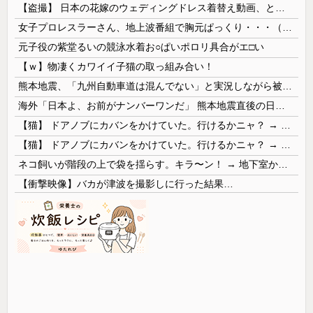
【盗撮】 日本の花嫁のウェディングドレス着替え動画、とんでもない神乳だと海外で話題に
女子プロレスラーさん、地上波番組で胸元ぱっくり・・・（※画像あり）
元子役の紫堂るいの競泳水着お○ぱいポロリ具合がエ□い
【ｗ】物凄くカワイイ子猫の取っ組み合い！
熊本地震、「九州自動車道は混んでない」と実況しながら被災地へ向かう有名アナなどに批判殺到 全国紙記者「最新の状況をいち早く伝えることは報道機関としての責務」「情報を取り上げることには大きな意義がある」
海外「日本よ、お前がナンバーワンだ」 熊本地震直後の日本の対応のスピードに世界が衝撃
【猫】 ドアノブにカバンをかけていた。行けるかニャ？ → 猫はこうなります…
【猫】 ドアノブにカバンをかけていた。行けるかニャ？ → 猫はこうなります…
ネコ飼いが階段の上で袋を揺らす。キラ〜ン！ → 地下室からヤツが現れる…
【衝撃映像】バカが津波を撮影しに行った結果…