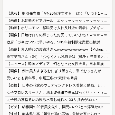
【悲報】 取引先専務「Aを20個注文する」 ぼく「いつも1～2個しか使わないけど本当に20であってる？」 取専「あってる」→結果『こう』なったんだが...
【画像】北朝鮮のビアガール、エッッッッッッッッッッッッッッッッッ！
【動画】ホリエモン、移民受け入れ反対派の若者にブチギレ→スタジオ誰も反論できず沈黙w
【画像】日焼け口リの締まったお尻っていいよね！ｗｗｗｗｗ
政府「ガキにSNSは早いやろ」SNS年齢制限法案提出検討
【画像】素人時代の渡邊渚さんwwwwwwwwwwww 【Pickup08082949】
高市早苗さん（34）「少なくとも私自身は（戦争）当事者とはいえない世代ですから、反省なんかしておりませんし、反省を求められるいわれもないと思って...
【ニュース】韓国メディア「幻となった女性天皇。日本皇族に韓半島の男の血が入る可能性がゼロに・・・」
【画像】 例の美人すぎるおにぎり屋さん、裏でおっさんが握っていたｗｗｗｗｗｗｗｗｗｗｗｗｗｗｗｗｗ
元いいとも青年隊、中居正広の”素顔”を暴露
【盗撮】 日本の花嫁のウェディングドレス着替え動画、とんでもない神乳だと海外で話題に
女子プロレスラーさん、地上波番組で胸元ぱっくり・・・（※画像あり）
元子役の紫堂るいの競泳水着お○ぱいポロリ具合がエ□い
【ガチ】 幼稚園の20代美女先生、園児のパパとの浮気セ○クス動画が流出して終わる
【速報】 熊本県知事「報道に強い不満・苦情が寄せられている」→TBSの報道特集がまさにそれな件