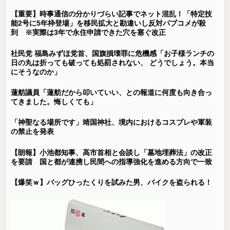
【重要】時事通信の分かりづらい記事でネット混乱！「特定技
能2号に5年枠登場」を移民拡大と勘違いし反対パブコメが殺
到 ※実際は3年で永住申請できた穴を塞ぐ改正
社民党 福島みずほ党首、国旗損壊罪に危機感「お子様ランチの
日の丸は折っても破っても処罰されない、 どうでしょう。本当
にそうなのか」
蓮舫議員「蓮舫だから叩いていい、との報道に何度も向き合っ
てきました。悔しくても」
「神聖なる場所です」靖国神社、境内におけるコスプレや軍装
の禁止を発表
【朗報】小池都知事、高市首相と会談し「墓地埋葬法」の改正
を要請 国と都が連携し民間への指導強化を進める方向で一致
【爆笑ｗ】バッグひったくりを試みた男、バイクを盗られる！