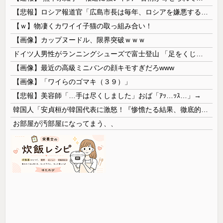
【悲報】ロシア報道官「広島市長は毎年、ロシアを嫌悪する『偽りの呪文』を繰り返し、日本人をゾンビ化させている」と主張
【ｗ】物凄くカワイイ子猫の取っ組み合い！
【画像】カップヌードル、限界突破ｗｗｗ
ドイツ人男性がランニングシューズで富士登山 「足をくじいて動けない」
【画像】最近の高級ミニバンの顔キモすぎだろwww
【画像】「ワイらのゴマキ（３９）」
【悲報】美容師「…手は尽くしました」おば「ｱｯ…ｯｽ…」→
韓国人「安貞桓が韓国代表に激怒！『惨憺たる結果、徹底的な刷新が必要だ』と監督や協会を痛烈批判」
お部屋が汚部屋になってまう、、