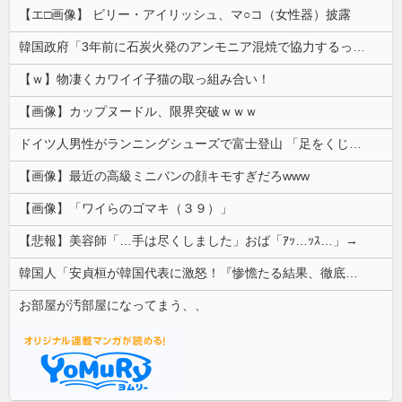
【エ□画像】 ビリー・アイリッシュ、マ○コ（女性器）披露
韓国政府「3年前に石炭火発のアンモニア混焼で協力するっていったけどあれ取りやめな。政権変わったし」……韓国とまともな協力ができない理由、これなんですよね
【ｗ】物凄くカワイイ子猫の取っ組み合い！
【画像】カップヌードル、限界突破ｗｗｗ
ドイツ人男性がランニングシューズで富士登山 「足をくじいて動けない」
【画像】最近の高級ミニバンの顔キモすぎだろwww
【画像】「ワイらのゴマキ（３９）」
【悲報】美容師「…手は尽くしました」おば「ｱｯ…ｯｽ…」→
韓国人「安貞桓が韓国代表に激怒！『惨憺たる結果、徹底的な刷新が必要だ』と監督や協会を痛烈批判」
お部屋が汚部屋になってまう、、