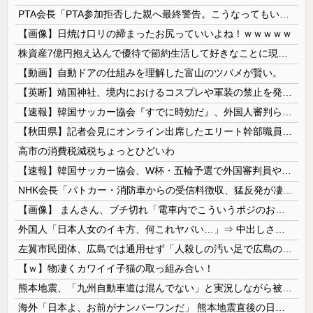
PTA会長「PTA参加拒否した親へ最終警告。こうなってもいい？」
【画像】日焼け口リの締まったお尻っていいよね！ｗｗｗｗｗ
株資産7億円抱え込んで優待で節約生活して好きなことに現金使わないまま死んでく人の最後の言葉
【動画】自動ドアの仕組みを理解した富山のツバメが賢い。
【英断】靖国神社、境内におけるコスプレや軍装の禁止を発表「厳粛で神聖なる場所」
【速報】韓国サッカー協会『すでに時効だ』、外国人審判らへ性的接待疑惑→ロンドン五輪は銅メダルはく奪の可能性「審判の国籍は日本、UAE、イラン」
【秋田県】記者会見にオンライン出席したエリート幹部職員、バスローブ姿でタバコを吸いながら説明 県が聞き取りへ
高市の消費税減税ちょっとひどいわ
【速報】韓国サッカー協会、W杯・五輪予選で外国審判員や監督官を性接待！！！！
NHK会長「パトカー・消防車からの受信料徴収、猛反発が凄いので検討し直します…」
【画像】 まんさん、ブチ切れ「電車内でこういうポジのおじ、ガチでイラネ」→
外国人「日本人女のイキ方、何これヤバい…」⇒ 中出しされ痙攣する姿が海外で話題に
左翼市民団体、広島では通用せず「人殺しの汚い足で広島の土を踏むな！」→広島県民「お前らの方が汚いんじゃ！」「ワシらが広島県民じゃ」
【ｗ】物凄くカワイイ子猫の取っ組み合い！
熊本地震、「九州自動車道は混んでない」と実況しながら被災地へ向かう有名アナなどに批判殺到 全国紙記者「最新の状況をいち早く伝えることは報道機関としての責務」「情報を取り上げることには大きな意義がある」
海外「日本よ、お前がナンバーワンだ」 熊本地震直後の日本の対応のスピードに世界が衝撃