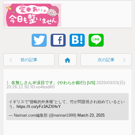
home
前の記事
次の記事
1:
名無しさん＠涙目です。(やわらか銀行) [US]
2025/03/23(日)
20:26:11.92 ID:vo4bsdlr0
イギリスで“侵略的外来種”として、竹が問題視され始めているとい
う。
https://t.co/yFz3AZXHvY
— Narinari.com編集部 (@narinari1999)
March 23, 2025