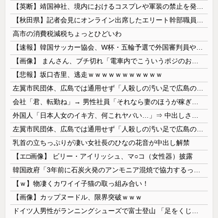
【英断】靖国神社、境内におけるコスプレや軍装の禁止を発表「厳粛で神聖なる場所」
【秋田県】記者会見にオンライン出席したエリート幹部職員、バスローブ姿でタバコを吸いながら説明 県が聞き取りへ
高市の消費税減税ちょっとひどいわ
【速報】韓国サッカー協会、W杯・五輪予選で外国審判員や監督官を性接待！！！！
【画像】 まんさん、ブチ切れ「電車内でこういうポジのおじ、ガチでイラネ」→
【悲報】坂口杏里、逃走ｗｗｗｗｗｗｗｗｗｗｗ
左翼市民団体、広島では通用せず「人殺しの汚い足で広島の土を踏むな！」→広島県民「お前らの方が汚いんじゃ！」「ワシらが広島県民じゃ」
会社「君、転勤ね」→ 男性社員「それなら妻のほうが稼ぎいいんで辞めます」⇒ 結果・・・
外国人「日本人女のイキ方、何これヤバい…」⇒ 中出しされ痙攣する姿が海外で話題に
左翼市民団体、広島では通用せず「人殺しの汚い足で広島の土を踏むな！」→広島県民「お前らの方が汚いんじゃ！」「ワシらが広島県民じゃ」
乳首の立ちっぷりが凄い女社長のひなの花音が中出し解禁
【エ□画像】 ビリー・アイリッシュ、マ○コ（女性器）披露
韓国政府「3年前に石炭火発のアンモニア混焼で協力するっていったけどあれ取りやめな。政権変わったし」……韓国とまともな協力ができない理由、これなんですよね
【ｗ】物凄くカワイイ子猫の取っ組み合い！
【画像】カップヌードル、限界突破ｗｗｗ
ドイツ人男性がランニングシューズで富士登山 「足をくじいて動けない」