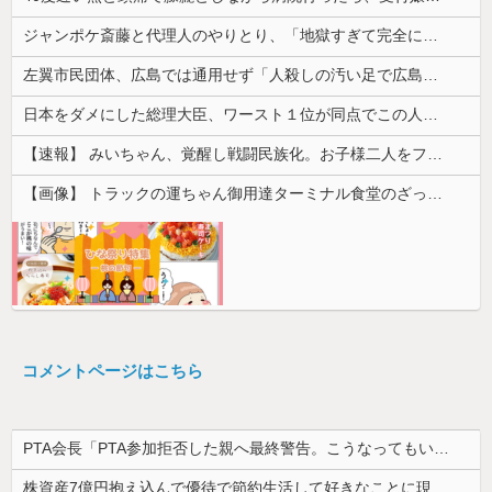
ジャンポケ斎藤と代理人のやりとり、「地獄すぎて完全にコントになってる……」と衝撃を受ける人が続出中
左翼市民団体、広島では通用せず「人殺しの汚い足で広島の土を踏むな！」→広島県民「お前らの方が汚いんじゃ！」「ワシらが広島県民じゃ」
日本をダメにした総理大臣、ワースト１位が同点でこの人ｗｗｗｗｗｗ
【速報】 みいちゃん、覚醒し戦闘民族化。お子様二人をフルボッコにしてしまう
【画像】 トラックの運ちゃん御用達ターミナル食堂のざっかけないオムライスｗｗｗｗｗｗｗｗｗｗ
コメントページはこちら
PTA会長「PTA参加拒否した親へ最終警告。こうなってもいい？」
株資産7億円抱え込んで優待で節約生活して好きなことに現金使わないまま死んでく人の最後の言葉