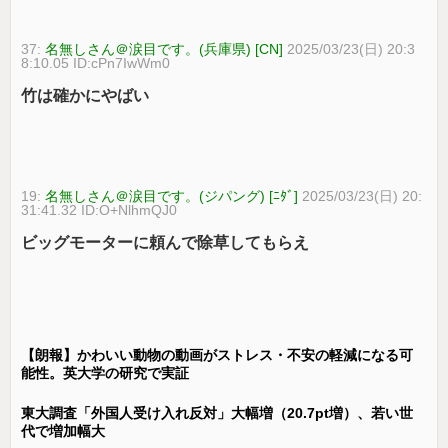
37:
名無しさん＠涙目です。(兵庫県) [CN]
2025/03/23(日) 20:3
8:10.05 ID:cPn7IwWm0
竹は確かにやばい
19:
名無しさん＠涙目です。(ジパング) [ﾆﾀﾞ]
2025/03/23(日) 20:
31:41.32 ID:O+NlhmQJ0
ビッグモーターに頼んで除草してもらえ
【朗報】かわいい動物の動画がストレス・不安の軽減になる可
能性。英大学の研究で実証
東大調査「外国人受け入れ反対」大幅増（20.7pt増）、若い世
代で増加幅大