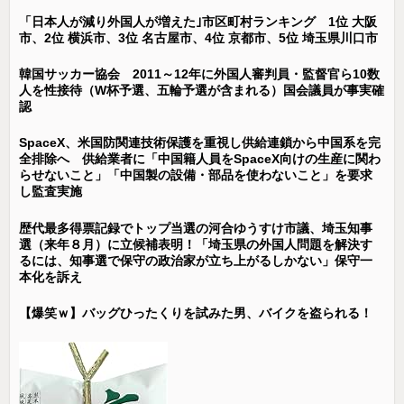
「日本人が減り外国人が増えた｣市区町村ランキング 1位 大阪
市、2位 横浜市、3位 名古屋市、4位 京都市、5位 埼玉県川口市
韓国サッカー協会 2011～12年に外国人審判員・監督官ら10数
人を性接待（W杯予選、五輪予選が含まれる）国会議員が事実確
認
SpaceX、米国防関連技術保護を重視し供給連鎖から中国系を完
全排除へ 供給業者に「中国籍人員をSpaceX向けの生産に関わ
らせないこと」「中国製の設備・部品を使わないこと」を要求
し監査実施
歴代最多得票記録でトップ当選の河合ゆうすけ市議、埼玉知事
選（来年８月）に立候補表明！「埼玉県の外国人問題を解決す
るには、知事選で保守の政治家が立ち上がるしかない」保守一
本化を訴え
【爆笑ｗ】バッグひったくりを試みた男、バイクを盗られる！