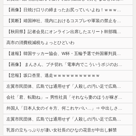
【画像】日焼け口リの締まったお尻っていいよね！ｗｗｗｗｗ
【英断】靖国神社、境内におけるコスプレや軍装の禁止を発表「厳粛で神聖なる場所」
【秋田県】記者会見にオンライン出席したエリート幹部職員、バスローブ姿でタバコを吸いながら説明 県が聞き取りへ
高市の消費税減税ちょっとひどいわ
【速報】韓国サッカー協会、W杯・五輪予選で外国審判員や監督官を性接待！！！！
【画像】 まんさん、ブチ切れ「電車内でこういうポジのおじ、ガチでイラネ」→
【悲報】坂口杏里、逃走ｗｗｗｗｗｗｗｗｗｗｗ
左翼市民団体、広島では通用せず「人殺しの汚い足で広島の土を踏むな！」→広島県民「お前らの方が汚いんじゃ！」「ワシらが広島県民じゃ」
会社「君、転勤ね」→ 男性社員「それなら妻のほうが稼ぎいいんで辞めます」⇒ 結果・・・
外国人「日本人女のイキ方、何これヤバい…」⇒ 中出しされ痙攣する姿が海外で話題に
左翼市民団体、広島では通用せず「人殺しの汚い足で広島の土を踏むな！」→広島県民「お前らの方が汚いんじゃ！」「ワシらが広島県民じゃ」
乳首の立ちっぷりが凄い女社長のひなの花音が中出し解禁