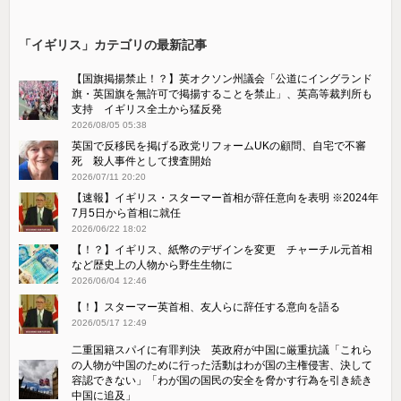
「イギリス」カテゴリの最新記事
【国旗掲揚禁止！？】英オクソン州議会「公道にイングランド
旗・英国旗を無許可で掲揚することを禁止」、英高等裁判所も
支持 イギリス全土から猛反発
2026/08/05 05:38
英国で反移民を掲げる政党リフォームUKの顧問、自宅で不審
死 殺人事件として捜査開始
2026/07/11 20:20
【速報】イギリス・スターマー首相が辞任意向を表明 ※2024年
7月5日から首相に就任
2026/06/22 18:02
【！？】イギリス、紙幣のデザインを変更 チャーチル元首相
など歴史上の人物から野生生物に
2026/06/04 12:46
【！】スターマー英首相、友人らに辞任する意向を語る
2026/05/17 12:49
二重国籍スパイに有罪判決 英政府が中国に厳重抗議「これら
の人物が中国のために行った活動はわが国の主権侵害、決して
容認できない」「わが国の国民の安全を脅かす行為を引き続き
中国に追及」