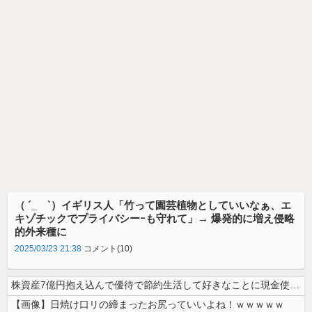
（ ´_ゝ`）イギリス人「竹って園芸植物としていいなぁ、エ
キゾチックでプライバシーｰも守れて」→ 爆発的に増え侵略
的外来種に
2025/03/23 21:38
コメント(10)
株資産7億円抱え込んで優待で節約生活して好きなことに現金使わないまま死...
【画像】日焼け口リの締まったお尻っていいよね！ｗｗｗｗｗ