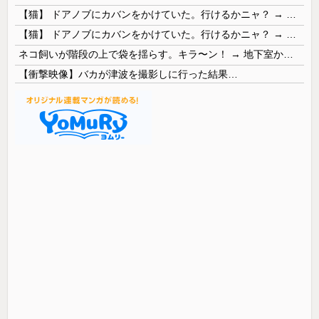
【猫】 ドアノブにカバンをかけていた。行けるかニャ？ → 猫はこうなります…
【猫】 ドアノブにカバンをかけていた。行けるかニャ？ → 猫はこうなります…
ネコ飼いが階段の上で袋を揺らす。キラ〜ン！ → 地下室からヤツが現れる…
【衝撃映像】バカが津波を撮影しに行った結果…