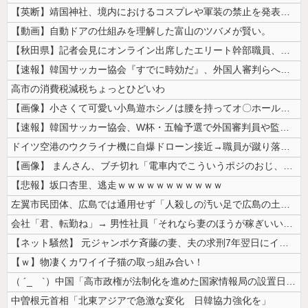
【英断】靖国神社、境内におけるコスプレや軍装の禁止を発表「厳粛で神聖な...
【動画】自動ドアの仕組みを理解した富山のツバメが賢い。
【秋田県】記者会見にオンライン出席したエリート幹部職員、バスローブ姿で...
【速報】韓国サッカー協会『すでに時効だ』、外国人審判らへ性的接待疑惑→...
高市の消費税減税ちょっとひどいわ
【画像】小さくて可愛い小鳥遊ホシノは腰を持ってオ〇ホールを使うかの様な...
【速報】韓国サッカー協会、W杯・五輪予選で外国審判員や監督官を性接待！...
ドイツ空港のウクライナ機に自爆ドローン接近→職員が蹴り落とす→偶然起爆...
【画像】 まんさん、ブチ切れ「電車内でこういうポジのおじ、ガチでイラネ...
【悲報】坂口杏里、逃走ｗｗｗｗｗｗｗｗｗｗｗ
左翼市民団体、広島では通用せず「人殺しの汚い足で広島の土を踏むな！」→...
会社「君、転勤ね」→ 男性社員「それなら妻のほうが稼ぎいいんで辞めます...
【ネット騒然】 元ジャンポケ斉藤の妻、夫の求刑7年翌日にインスタ更新！...
【ｗ】物凄くカワイイ子猫の取っ組み合い！
（ ´_ゝ`）中国「高市政権が法制化を進めた国家情報局の設置日が7月3...
中曽根元首相「北東アジアで急激な変化 日韓協力強化を」