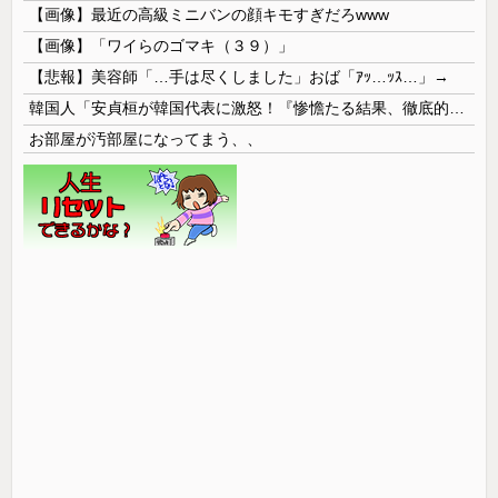
【画像】最近の高級ミニバンの顔キモすぎだろwww
【画像】「ワイらのゴマキ（３９）」
【悲報】美容師「…手は尽くしました」おば「ｱｯ…ｯｽ…」→
韓国人「安貞桓が韓国代表に激怒！『惨憺たる結果、徹底的な刷新が必要だ』と監督や協会を痛烈批判」
お部屋が汚部屋になってまう、、