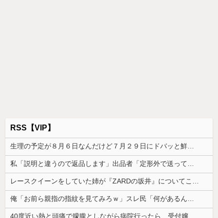
RSS【VIP】
生理の予定が８月６日なんだけど７月２９日にドバッと鮮血でたから生理かな？って思ったのよね
私「説明と違うので返品します」出品者「定形外で送ってください」→指示通り返送した7日後、とんでもない連絡が…
レースクイーンをしていた姉が『ZARDの坂井』についてこう言っていた
俺「お前ら親指の指紋を見てみろｗ」スレ民「何があるんだ？」→見た瞬間、思わず笑ってしまう人が続出して…
40度近い熱と頭痛で朦朧としながら病院行ったら、受付嬢が「予約のない人は診ません」と拒否された。タクシーを呼ぶための電話も貸してくれず...