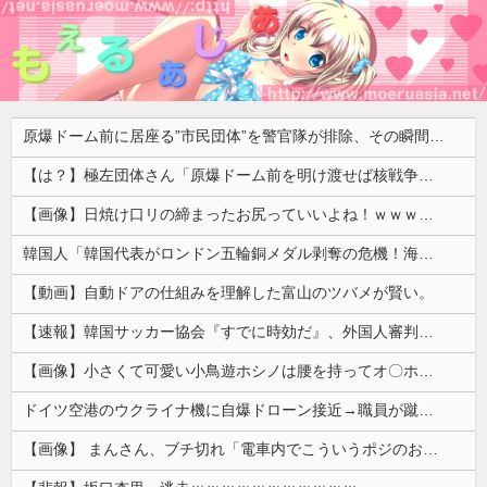
原爆ドーム前に居座る”市民団体”を警官隊が排除、その瞬間に周囲で見守っていた観客たちが……
【は？】極左団体さん「原爆ドーム前を明け渡せば核戦争が始まる！」→ 観衆のマジレスが鋭すぎるとネットで話題に → ｗｗｗｗｗｗｗｗｗｗｗｗ
【画像】日焼け口リの締まったお尻っていいよね！ｗｗｗｗｗ
韓国人「韓国代表がロンドン五輪銅メダル剥奪の危機！海外メディアが『時効の壁を越えてIOCの調査対象になり得る』と報道！」
【動画】自動ドアの仕組みを理解した富山のツバメが賢い。
【速報】韓国サッカー協会『すでに時効だ』、外国人審判らへ性的接待疑惑→ロンドン五輪は銅メダルはく奪の可能性「審判の国籍は日本、UAE、イラン」
【画像】小さくて可愛い小鳥遊ホシノは腰を持ってオ〇ホールを使うかの様なセッ〇スが解であるｗｗｗｗｗ
ドイツ空港のウクライナ機に自爆ドローン接近→職員が蹴り落とす→偶然起爆装置が壊れセーフ
【画像】 まんさん、ブチ切れ「電車内でこういうポジのおじ、ガチでイラネ」→