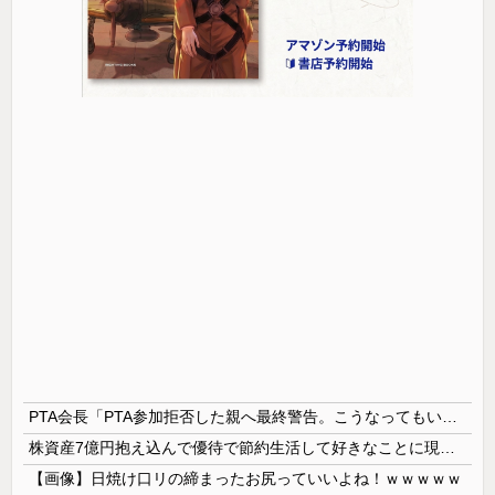
PTA会長「PTA参加拒否した親へ最終警告。こうなってもいい？」
株資産7億円抱え込んで優待で節約生活して好きなことに現金使わないまま死んでく人の最後の言葉
【画像】日焼け口リの締まったお尻っていいよね！ｗｗｗｗｗ