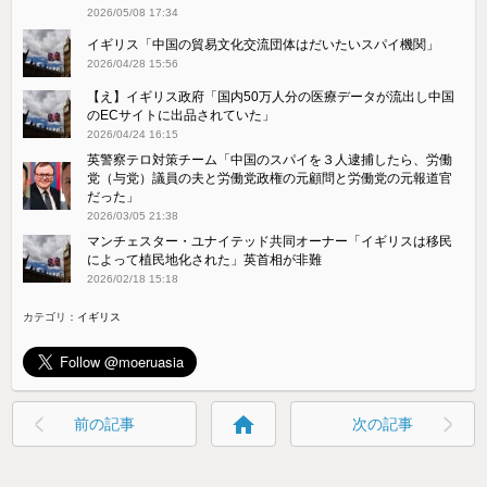
2026/05/08 17:34
イギリス「中国の貿易文化交流団体はだいたいスパイ機関」
2026/04/28 15:56
【え】イギリス政府「国内50万人分の医療データが流出し中国
のECサイトに出品されていた」
2026/04/24 16:15
英警察テロ対策チーム「中国のスパイを３人逮捕したら、労働
党（与党）議員の夫と労働党政権の元顧問と労働党の元報道官
だった」
2026/03/05 21:38
マンチェスター・ユナイテッド共同オーナー「イギリスは移民
によって植民地化された」英首相が非難
2026/02/18 15:18
カテゴリ：
イギリス
home
前の記事
次の記事