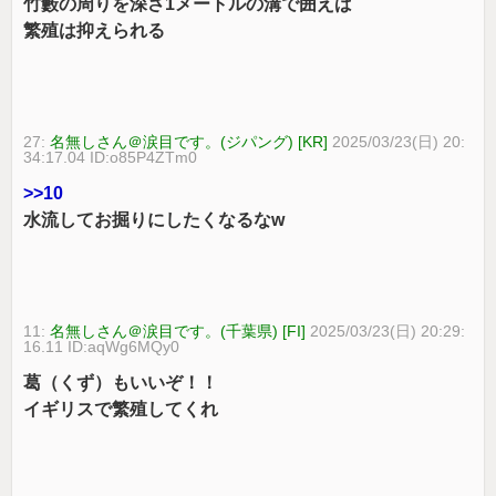
竹藪の周りを深さ1メートルの溝で囲えば
繁殖は抑えられる
27:
名無しさん＠涙目です。(ジパング) [KR]
2025/03/23(日) 20:
34:17.04 ID:o85P4ZTm0
>>10
水流してお掘りにしたくなるなw
11:
名無しさん＠涙目です。(千葉県) [FI]
2025/03/23(日) 20:29:
16.11 ID:aqWg6MQy0
葛（くず）もいいぞ！！
イギリスで繁殖してくれ