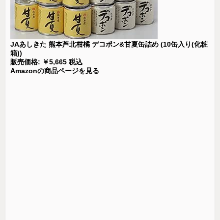
JAあしきた 熊本芦北柑橘 デコポン&甘夏缶詰め (10缶入り(化粧
箱))
販売価格: ￥5,665 税込
Amazonの商品ページを見る