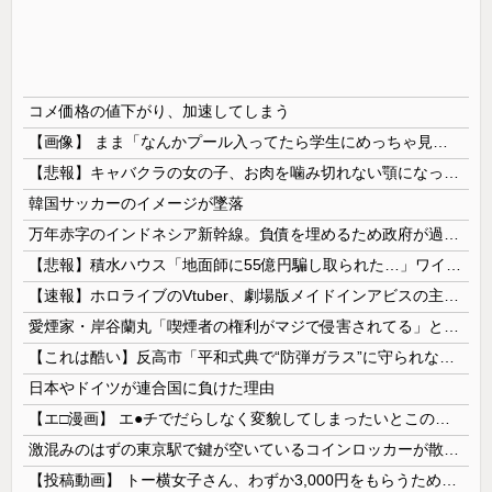
コメ価格の値下がり、加速してしまう
【画像】 まま「なんかプール入ってたら学生にめっちゃ見られたw」
【悲報】キャバクラの女の子、お肉を噛み切れない顎になってしまう・・・
韓国サッカーのイメージが墜落
万年赤字のインドネシア新幹線。負債を埋めるため政府が過半数の株式を引き受ける
【悲報】積水ハウス「地面師に55億円騙し取られた…」ワイ「会社終わったやろなぁ」→結果ｗｗｗｗ
【速報】ホロライブのVtuber、劇場版メイドインアビスの主題歌決定wwwwwwwwww
愛煙家・岸谷蘭丸「喫煙者の権利がマジで侵害されてる」と私見 「いくら税金を我々が払ってるんだと」
【これは酷い】反高市「平和式典で“防弾ガラス”に守られながらスピーチ。『高市出て行け』の声も。そういう人が日本の総理」→ツッコミ多数「石破さんの...
日本やドイツが連合国に負けた理由
【エ□漫画】 エ●チでだらしなく変貌してしまったいとこのお姉ちゃんにチン○ン搾り取られちゃうショタ君…！
激混みのはずの東京駅で鍵が空いているコインロッカーが散見、「ラッキー」と思って中を確認してみると……
【投稿動画】 トー横女子さん、わずか3,000円をもらうために大人のチ●ポをしゃぶってしまう…