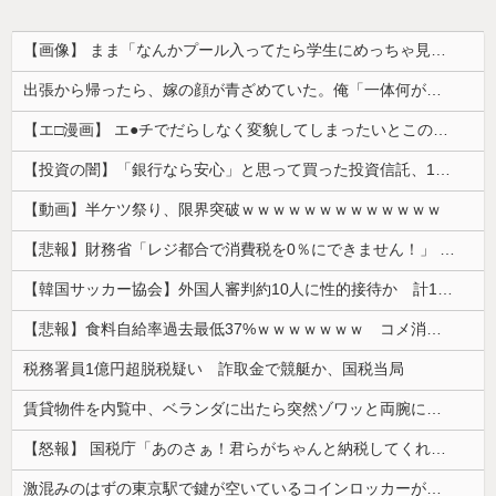
【画像】 まま「なんかプール入ってたら学生にめっちゃ見られたw」
出張から帰ったら、嫁の顔が青ざめていた。俺「一体何があったんだ？」嫁「…」→子供たちに話を聞くと…
【エ□漫画】 エ●チでだらしなく変貌してしまったいとこのお姉ちゃんにチン○ン搾り取られちゃうショタ君…！
【投資の闇】「銀行なら安心」と思って買った投資信託、11年後に確認した結果……
【動画】半ケツ祭り、限界突破ｗｗｗｗｗｗｗｗｗｗｗｗｗ
【悲報】財務省「レジ都合で消費税を0％にできません！」 → X民「指定ゴミ袋を買ってレシート見たら消費税はゼロになるんだけど？」ｗｗｗｗｗｗｗｗ...
【韓国サッカー協会】外国人審判約10人に性的接待か 計1496回、約2億ウォン（約2200万円）
【悲報】食料自給率過去最低37%ｗｗｗｗｗｗｗ コメ消費減響く・・・
税務署員1億円超脱税疑い 詐取金で競艇か、国税当局
賃貸物件を内覧中、ベランダに出たら突然ゾワッと両腕に鳥肌が出た。「やっぱりこの部屋嫌だ」と思った瞬間、体が前にドンッと突き飛ばされて…
【怒報】 国税庁「あのさぁ！君らがちゃんと納税してくれないとこうなっちゃうけどどうする？！」←これw w w w w w w w
激混みのはずの東京駅で鍵が空いているコインロッカーが散見、「ラッキー」と思って中を確認してみると……