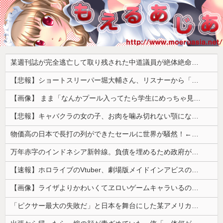
某週刊誌が完全逃亡して取り残された中道議員が絶体絶命の窮地、「今度は宏池会に矛先を向けたか……」と節操の無さに呆れる人が続出
【悲報】ショートスリーパー堀大輔さん、リスナーから「寝たほうがいい！」と言われてガチギレし炎上 → 高須幹也医師の医学的アドバイスに激昂 ｗｗｗｗｗｗｗｗｗ
【画像】 まま「なんかプール入ってたら学生にめっちゃ見られたw」
【悲報】キャバクラの女の子、お肉を噛み切れない顎になってしまう・・・
物価高の日本で長打の列ができたセールに世界が騒然！←「我が国でもやってくれ！」（海外の反応）
万年赤字のインドネシア新幹線。負債を埋めるため政府が過半数の株式を引き受ける
【速報】ホロライブのVtuber、劇場版メイドインアビスの主題歌決定wwwwwwwwww
【画像】ライザよりかわいくてヱロいゲームキャラいるの？ｗｗｗｗｗ
「ピクサー最大の失敗だ」と日本を舞台にした某アメリカ産アニメが話題に、日本と韓国の両方に失礼すぎるわ……