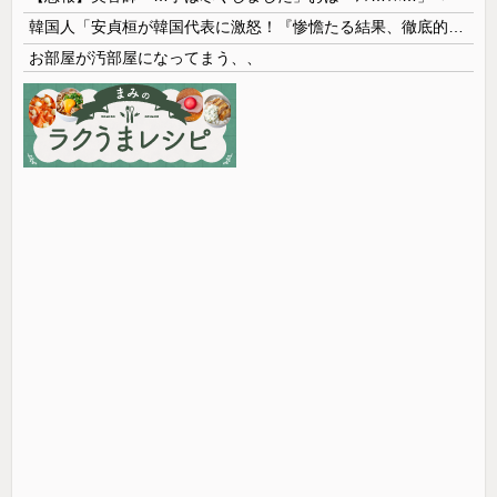
韓国人「安貞桓が韓国代表に激怒！『惨憺たる結果、徹底的な刷新が必要だ』と監督や協会を痛烈批判」
お部屋が汚部屋になってまう、、