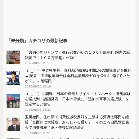
「未分類」カテゴリの最新記事
「週刊少年ジャンプ」発行部数が初の１００万部割れ 国内の紙
雑誌で「１００万部超」ゼロに
2026/08/06 11:55
（ ´_ゝ`）中道幹事長、食料品消費税2年間1%の閣議決定を批判
→ 記者「中道改革連合は食料品消費税ゼロを公約に掲げていた
が？」→ 階猛氏「
2026/08/06 10:16
（ ´_ゝ`）北朝鮮、日本の巡航ミサイル「‌トマホーク」発射試験
を猛批判・談話発表 日本の脅威に「追加の軍事的選択肢」を
設定すると警告
2026/08/05 13:31
玉川徹氏、生出演で消費税減税反対を主張する河野太郎氏を絶
賛「全面的に大賛成、おっしゃる通り」 そのころ自民党総務
会で消費減税了承・午後に閣議決定
2026/08/05 11:55