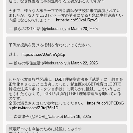
逆に、なぜ保護者に事前連絡する必要があるんですか？
今まで、様々な人権テーマで外部講師が学校に来て講演されてい
ましたが、なんでLGBTがテーマの講演になると急に事前連絡とい
う話になるのでしょう？…
https://t.co/SJxsURpwSj
— 僕らの移住生活 (@bokuranoijyu)
March 20, 2025
子供が授業を受ける権利を奪わないでください。
以上。
https://t.co/AQoAhWjS1p
— 僕らの移住生活 (@bokuranoijyu)
March 22, 2025
わたなべ友貴杉並区議は、LGBT理解増進法を「武器」に、教育を
正常化させることに成功しました。杉並区のLGBT教育はLGBT理
解増進法第６条（スクショ参照）に明らかに抵触。こういうこと
をされたくなくて、LGBT活動家はLGBT理解増進法を叩いている
のです。
全国の議員さんはぜひ参考にしてください。
https://t.co/iiJPCDbi6
p
pic.twitter.com/ZRtaj76h1D
— 森奈津子 (@MORI_Natsuko)
March 18, 2025
武蔵野市でも今後のために確認してみます