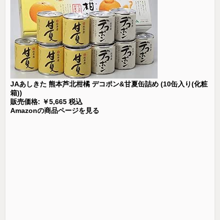
JAあしきた 熊本芦北柑橘 デコポン&甘夏缶詰め (10缶入り(化粧
箱))
販売価格: ￥5,665 税込
Amazonの商品ページを見る