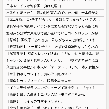
日本やドイツが連合国に負けた理由
出張から帰ったら、嫁の顔が青ざめていた。俺「一体何があったんだ？」嫁「…」→子供たちに話を聞くと…
【エ□漫画】 エ●チでだらしなく変貌してしまったいとこのお姉ちゃんにチン○ン搾り取られちゃうショタ君…！
賃貸物件を内覧中、ベランダに出たら突然ゾワッと両腕に鳥肌が出た。「やっぱりこの部屋嫌だ」と思った瞬間、体が前にドンッと突き飛ばされて…
激混みのはずの東京駅で鍵が空いているコインロッカーが散見、「ラッキー」と思って中を確認してみると……
【怒報】 国税庁「あのさぁ！君らがちゃんと納税してくれないとこうなっちゃうけどどうする？！」←これw w w w w w w w
【投稿動画】 トー横女子さん、わずか3,000円をもらうために大人のチ●ポをしゃぶってしまう…
【閲覧注意】 有名タレント(48歳)、生配信中に自傷行為。想像の10倍エグくてファン全員トラウマに…
ジャンポケ斎藤と代理人のやりとり、「地獄すぎて完全にコントになってる……」と衝撃を受ける人が続出中
入国拒否の半数が日本人!? 「オーストラリアで日本人女性が売春」
【ｗ】物凄くカワイイ子猫の取っ組み合い！
【画像】カップヌードル、限界突破ｗｗｗ
ドイツ人男性がランニングシューズで富士登山 「足をくじいて動けない」
【画像】最近の高級ミニバンの顔キモすぎだろwww
【画像】「ワイらのゴマキ（３９）」
【悲報】美容師「…手は尽くしました」おば「ｱｯ…ｯｽ…」→