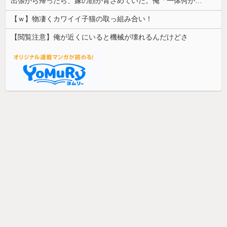
出張から帰ったら、嫁の顔が青ざめていた。俺「一体何があったんだ？」嫁「…」→子供たちに話を聞くと…
【ｗ】物凄くカワイイ子猫の取っ組み合い！
【閲覧注意】俺が近くにいると機械が壊れるんだけどさ