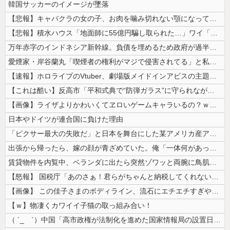
韓国サッカーのイメージが墜落
【悲報】キャバクラの女の子、お肉を噛み切れない顎になってしまう・・・
【悲報】積水ハウス「地面師に55億円騙し取られた…」ワイ「会社終わった...
万年赤字のインドネシア新幹線。負債を埋めるため政府が過半数の株式を引き...
愛煙家・岸谷蘭丸「喫煙者の権利がマジで侵害されてる」と私見 「いくら税...
【速報】ホロライブのVtuber、劇場版メイドインアビスの主題歌決定w...
【これは酷い】反高市「平和式典で“防弾ガラス”に守られながらスピーチ。...
【画像】ライザよりかわいくてヱロいゲームキャラいるの？ｗｗｗｗｗ
日本やドイツが連合国に負けた理由
「ピクサー最大の失敗だ」と日本を舞台にした某アメリカ産アニメが話題に、...
出張から帰ったら、嫁の顔が青ざめていた。俺「一体何があったんだ？」嫁「...
賃貸物件を内覧中、ベランダに出たら突然ゾワッと両腕に鳥肌が出た。「やっ...
【怒報】 国税庁「あのさぁ！君らがちゃんと納税してくれないとこうなっち...
【画像】 この佳子さまのボディライン、流石にエチエチすぎやろ！
【ｗ】物凄くカワイイ子猫の取っ組み合い！
（ ´_ゝ`）中国「高市政権が法制化を進めた国家情報局の設置日が7月3...