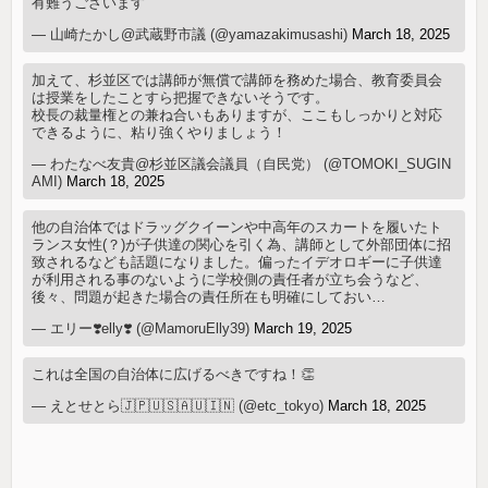
有難うございます
— 山崎たかし@武蔵野市議 (@yamazakimusashi)
March 18, 2025
加えて、杉並区では講師が無償で講師を務めた場合、教育委員会
は授業をしたことすら把握できないそうです。
校長の裁量権との兼ね合いもありますが、ここもしっかりと対応
できるように、粘り強くやりましょう！
— わたなべ友貴@杉並区議会議員（自民党） (@TOMOKI_SUGIN
AMI)
March 18, 2025
他の自治体ではドラッグクイーンや中高年のスカートを履いたト
ランス女性(？)が子供達の関心を引く為、講師として外部団体に招
致されるなども話題になりました。偏ったイデオロギーに子供達
が利用される事のないように学校側の責任者が立ち会うなど、
後々、問題が起きた場合の責任所在も明確にしておい…
— エリー❣️elly❣️ (@MamoruElly39)
March 19, 2025
これは全国の自治体に広げるべきですね！👏
— えとせとら🇯🇵🇺🇸🇦🇺🇮🇳 (@etc_tokyo)
March 18, 2025