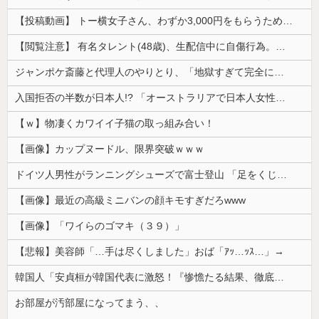
【投稿動画】 トー横女子さん、わずか3,000円をもらうために大人のチ●ポをしゃぶってしまう…
【閲覧注意】 有名タレント(48歳)、生配信中に自傷行為。想像の10倍エグくてファン全員トラウマに…
ジャンポケ斎藤と代理人のやりとり、「地獄すぎて完全にコントになってる……」と衝撃を受ける人が続出中
入国拒否の半数が日本人!? 「オーストラリアで日本人女性が売春」
【ｗ】物凄くカワイイ子猫の取っ組み合い！
【画像】カップヌードル、限界突破ｗｗｗ
ドイツ人男性がランニングシューズで富士登山 「足をくじいて動けない」
【画像】最近の高級ミニバンの顔キモすぎだろwww
【画像】「ワイらのゴマキ（３９）」
【悲報】美容師「…手は尽くしました」おば「ｱｯ…ｯｽ…」→
韓国人「安貞桓が韓国代表に激怒！『惨憺たる結果、徹底的な刷新が必要だ』と監督や協会を痛烈批判」
お部屋が汚部屋になってまう、、