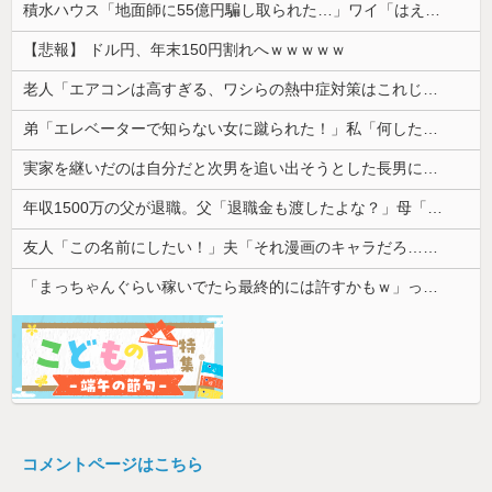
積水ハウス「地面師に55億円騙し取られた…」ワイ「はえーかわいそう…会社滅茶苦茶やろなぁ」
【悲報】 ドル円、年末150円割れへｗｗｗｗｗ
老人「エアコンは高すぎる、ワシらの熱中症対策はこれじゃよ」
弟「エレベーターで知らない女に蹴られた！」私「何したの？」→事情を聞いた家族全員が「それは自業自得」と呆れてしまい…
実家を継いだのは自分だと次男を追い出そうとした長男に次男が「え、この家って継ぐほどの何かがあったの？」と返した。すると…
年収1500万の父が退職。父「退職金も渡したよな？」母「貯金なんてないよー」父「全部なくなったの！？」→予想外の返事に家族騒然となり…
友人「この名前にしたい！」夫「それ漫画のキャラだろ…」→子供の名付けを巡って夫婦が大揉めになり…
「まっちゃんぐらい稼いでたら最終的には許すかもｗ」って言ったら旦那が突然怒り出した。このまま情まで枯渇しそう
コメントページはこちら