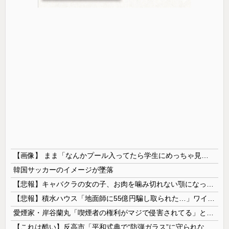
【画像】 まま「なんかプール入ってたら学生にめっちゃ見られたw」
韓国サッカーのイメージが墜落
【悲報】キャバクラの女の子、お肉を噛み切れない顎になってしまう・・・
【悲報】積水ハウス「地面師に55億円騙し取られた…」ワイ「会社終わったやろなぁ」→結果ｗｗｗｗ
愛煙家・岸谷蘭丸「喫煙者の権利がマジで侵害されてる」と私見 「いくら税金を我々が払ってるんだと」
【これは酷い】反高市「平和式典で“防弾ガラス”に守られながらスピーチ。『高市出て行け』の声も。そういう人が日本の総理」→ツッコミ多数「石破さんの...