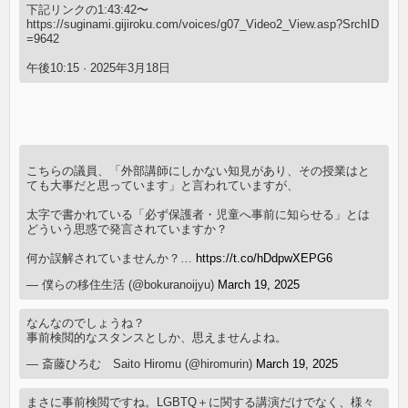
下記リンクの1:43:42〜
https://suginami.gijiroku.com/voices/g07_Video2_View.asp?SrchID
=9642
午後10:15 · 2025年3月18日
こちらの議員、「外部講師にしかない知見があり、その授業はと
ても大事だと思っています」と言われていますが、
太字で書かれている「必ず保護者・児童へ事前に知らせる」とは
どういう思惑で発言されていますか？
何か誤解されていませんか？…
https://t.co/hDdpwXEPG6
— 僕らの移住生活 (@bokuranoijyu)
March 19, 2025
なんなのでしょうね？
事前検閲的なスタンスとしか、思えませんよね。
— 斎藤ひろむ Saito Hiromu (@hiromurin)
March 19, 2025
まさに事前検閲ですね。LGBTQ＋に関する講演だけでなく、様々