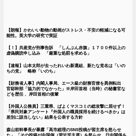
【朗報】かわいい動物の動画がストレス・不安の軽減になる可
能性。英大学の研究で実証
【！】共産党が刑事告訴 「しんぶん赤旗」１７００件以上の
虚偽購読申し込み 「厳重な処罰を求める」
【速報】山本太郎が去ったれいわ新選組、新たな党名は「いの
ちの党」 略称「いのち」
【財務省人事】内閣人事局、エース級の財務官僚を異例転出
官邸幹部「協力的でなかった」※岸田首相（当時）の秘書官な
どを歴任 、岸田首相の後輩
【外国人公務員】三重県、ぱよくマスコミの総攻撃に屈せず！
「県民対象アンケート『外国人の職員採用を続けるべきか』は
差別に該当しない」結果を公表する方針
森山前幹事長が暴露「高市総理のSNS投稿が習主席を怒らせ
た」 「その投稿が中国側（習近平主席）を怒らせ、日中関係を