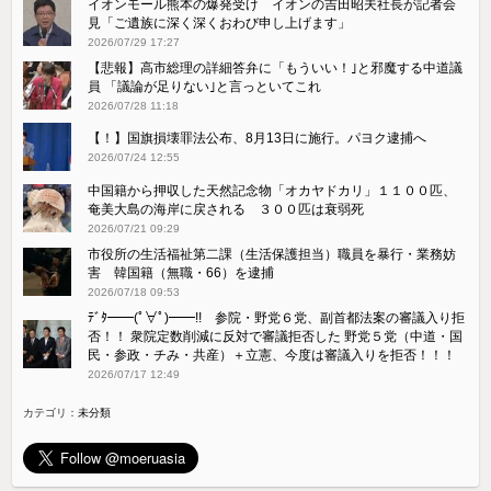
イオンモール熊本の爆発受け イオンの吉田昭夫社長が記者会
見「ご遺族に深く深くおわび申し上げます」
2026/07/29 17:27
【悲報】高市総理の詳細答弁に「もういい！｣と邪魔する中道議
員 「議論が足りない｣と言っといてこれ
2026/07/28 11:18
【！】国旗損壊罪法公布、8月13日に施行。パヨク逮捕へ
2026/07/24 12:55
中国籍から押収した天然記念物「オカヤドカリ」１１００匹、
奄美大島の海岸に戻される ３００匹は衰弱死
2026/07/21 09:29
市役所の生活福祉第二課（生活保護担当）職員を暴行・業務妨
害 韓国籍（無職・66）を逮捕
2026/07/18 09:53
ﾃﾞﾀ━━(ﾟ∀ﾟ)━━!! 参院・野党６党、副首都法案の審議入り拒
否！！ 衆院定数削減に反対で審議拒否した 野党５党（中道・国
民・参政・チみ・共産）＋立憲、今度は審議入りを拒否！！！
2026/07/17 12:49
カテゴリ：
未分類