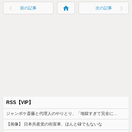
home
前の記事
次の記事
RSS【VIP】
ジャンポケ斎藤と代理人のやりとり、「地獄すぎて完全にコントになってる……」と衝撃を受ける人が続出中
【画像】 日本共産党の街宣車、ほんと碌でもないな