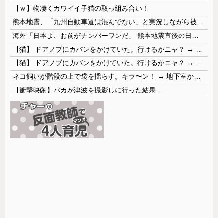
【ｗ】物凄くカワイイ子猫の取っ組み合い！
熊本地震、「九州自動車道は混んでない」と実況しながら被災地へ向かう有名アナなどに批判殺到 全国紙記者「最新の状況をいち早く伝えることは報道機関としての責務」「情報を取り上げることには大きな意義がある」
海外「日本よ、お前がナンバーワンだ」 熊本地震直後の日本の対応のスピードに世界が衝撃
【猫】 ドアノブにカバンをかけていた。行けるかニャ？ → 猫はこうなります…
【猫】 ドアノブにカバンをかけていた。行けるかニャ？ → 猫はこうなります…
ネコ飼いが階段の上で袋を揺らす。キラ〜ン！ → 地下室からヤツが現れる…
【衝撃映像】バカが津波を撮影しに行った結果…