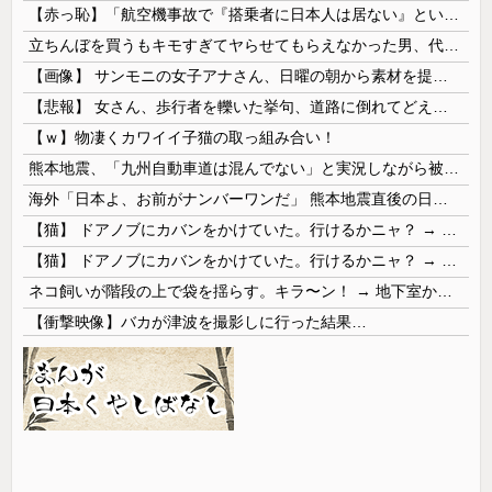
【赤っ恥】「航空機事故で『搭乗者に日本人は居ない』という発表は嫌い。人間として同じ価値だと思う」→ツッコミ殺到も「自分が気に入らないと思った」と...
立ちんぼを買うもキモすぎてヤらせてもらえなかった男、代わりの足コキでまさかの大量身寸米青ｗｗｗ
【画像】 サンモニの女子アナさん、日曜の朝から素材を提供してしまう
【悲報】 女さん、歩行者を轢いた挙句、道路に倒れてどえらいことになってしまうw w w w w w w
【ｗ】物凄くカワイイ子猫の取っ組み合い！
熊本地震、「九州自動車道は混んでない」と実況しながら被災地へ向かう有名アナなどに批判殺到 全国紙記者「最新の状況をいち早く伝えることは報道機関としての責務」「情報を取り上げることには大きな意義がある」
海外「日本よ、お前がナンバーワンだ」 熊本地震直後の日本の対応のスピードに世界が衝撃
【猫】 ドアノブにカバンをかけていた。行けるかニャ？ → 猫はこうなります…
【猫】 ドアノブにカバンをかけていた。行けるかニャ？ → 猫はこうなります…
ネコ飼いが階段の上で袋を揺らす。キラ〜ン！ → 地下室からヤツが現れる…
【衝撃映像】バカが津波を撮影しに行った結果…