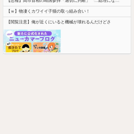
【悲報】高市首相の靖国参拝「適切に判断」 …総理になる前の昨年は参拝
【ｗ】物凄くカワイイ子猫の取っ組み合い！
【閲覧注意】俺が近くにいると機械が壊れるんだけどさ