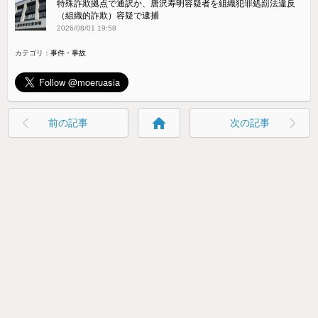
特殊詐欺拠点で通訳か、唐沢寿明容疑者を組織犯罪処罰法違反
（組織的詐欺）容疑で逮捕
2026/08/01 19:58
カテゴリ：
事件・事故
home
前の記事
次の記事