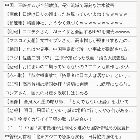
中国、三峡ダムが全開放流。長江流域で深刻な洪水被害
【画像】日焼け口リの締まったお尻っていいよね！ｗｗｗｗｗ
【超速報】靖國神社、ようやく気づくｗｗｗｗｗｗｗｗｗｗ
【朗報】コエテクさん、AIライザと会話するRPGを発売wwwwwwww...
【マスコミ妄想】女性セブンさん、高市憎しが極まりすぎたのか、過去一級の...
【動画】これはお見事。中国重慶市で珍しい事故が撮影される。
【フジ】佐藤二朗（57） 主演予定だった映画『踊る大捜査線』スピンオフ...
【悲報】おにまいの二期ってやらないの？アニメも原作も､外人からも人気あ...
【赤っ恥】「航空機事故で『搭乗者に日本人は居ない』という発表は嫌い。人...
【悲報】高市首相の靖国参拝「適切に判断」 …総理になる前の昨年は参拝
ロシアさん、国民の財産を没収しはじめる
【画像】 全身入れ墨の彫り師、『とんでもない正論』を吐いて30万再生さ...
【悲報】 明日、飛田給とかいう謎の場所に行くんやが何があるんや????...
【ｗ】物凄くカワイイ子猫の取っ組み合い！
（ ´_ゝ`）中国「高市政権が法制化を進めた国家情報局の設置日が7月3...
中曽根元首相「北東アジアで急激な変化 日韓協力強化を」