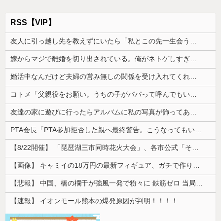
RSS【VIP】
友人に引っ越し先を教えずにいたら「私とこの先一生会う気ないんだ」と泣かれた。なので「よく分かったね、元気でね」と告げて…
嫁からマジで離婚を切り出されている。俺がネトゲしすぎて全くかまわなかったのが原因らしく...
婚活中なんだけど夫婦の営み無しの関係を受け入れてくれる男性が全然いない
コトメ「父親役をお願い。うちの子がパパって呼んでもいいよね？」旦那「それは無理」→断った途端に大騒ぎになり…
友達の家に遊びに行ったらアルバムに私の写真が飾ってあった。しかも私が知らない写真
PTA会長「PTA参加拒否した親へ最終警告。こうなってもいい？」
【8/22開催】 「琵琶湖三市同時花火大会」、各市公式「そんな花火大会は存在しない」→ 高価チケットを購入した人達がSNS阿鼻叫喚
【画像】 キャミイの18万円の最新フィギュア、ガチで作り込みがエグすぎる
【悲報】 中国、橋の欄干が強風一発で粉々に 鉄筋ゼロ 当局「接着剤でくっつけただけ」「正常で、品質問題はない」
【速報】 イオンモール熊本の爆発原因が判明！！！！