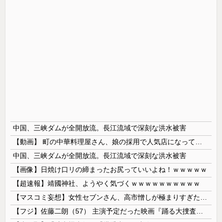
中国、三峡ダムが全開放流。長江流域で深刻な洪水被害
【動画】 町の中華料理屋さん、娘の採用で人気店になってしまう
中国、三峡ダムが全開放流。長江流域で深刻な洪水被害
【画像】日焼け口リの締まったお尻っていいよね！ｗｗｗｗｗ
【超速報】靖國神社、ようやく気づくｗｗｗｗｗｗｗｗｗｗ
【マスコミ妄想】女性セブンさん、高市憎しが極まりすぎたのか、過去一級の低俗な「支持率下げてやる」記事を配信してしまう 想像の10倍低俗
【フジ】佐藤二朗（57） 主演予定だった映画『踊る大捜査線』スピンオフ作品の撮影中止が正式に決定