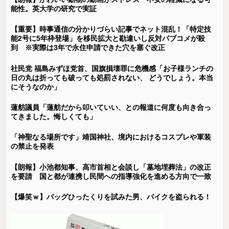
能性。英大学の研究で実証
【重要】時事通信の分かりづらい記事でネット混乱！「特定技
能2号に5年枠登場」を移民拡大と勘違いし反対パブコメが殺
到 ※実際は3年で永住申請できた穴を塞ぐ改正
社民党 福島みずほ党首、国旗損壊罪に危機感「お子様ランチの
日の丸は折っても破っても処罰されない、 どうでしょう。本当
にそうなのか」
蓮舫議員「蓮舫だから叩いていい、との報道に何度も向き合っ
てきました。悔しくても」
「神聖なる場所です」靖国神社、境内におけるコスプレや軍装
の禁止を発表
【朗報】小池都知事、高市首相と会談し「墓地埋葬法」の改正
を要請 国と都が連携し民間への指導強化を進める方向で一致
【爆笑ｗ】バッグひったくりを試みた男、バイクを盗られる！