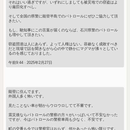
それはいい過ぎですが、いずれにしましても被災地での窃盗はよ
り厳罰化すべし。
そして全国の県警に能登半島でのパトロールにぜひご協力して頂
きたい。
もし、馳知事にこの言葉が届くのならば、石川県警のパトロール
も増やして頂きたい。
窃盗団達は人にあらず。よって人権はない。容赦なく成敗すべき
だと現場で話を聞きながら心の中で静かにマグマが沸々としてい
るのを感じておりました。
午前9:44 · 2025年2月27日
能登に住んでます。
外国人多く怖いです。
見たことない車が朝からウロウロしてて不審です。
震災後ならパトロールの警察の方々がいっぱいいて不安なかった
ですが、今はパトロールの警察車両も少なく、不安です。
町の交番も今では警察官はおらず、何かあったら怖い限りです。