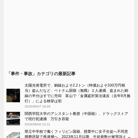
「事件・事故」カテゴリの最新記事
太陽光発電所で、銅線およそ2.2トン（時価およそ330万円相
当）盗んだなど、ベトナム国籍（無職）２人逮捕、盗まれた銅
線の半分はすでに売却 富山で「金属盗対策法違反（去年9月施
行）」による検挙は初
2026/08/07 19:46
関西学院大学のアシスタント教授（中国籍）、ドラッグストア
で現行犯逮捕 万引き容疑
2026/08/06 22:11
県立中学校で働くフィリピン国籍、授業中に女子生徒へ不同意
猥褻容疑で再逮捕へ 2023年11月以降、生徒複数が被害訴え →