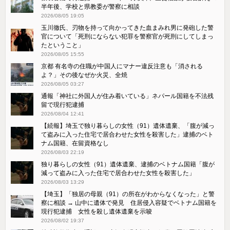
半年後、学校と県教委が警察に相談
2026/08/05 19:05
玉川徹氏、刃物を持って向かってきた血まみれ男に発砲した警
官について「死刑にならない犯罪を警察官が死刑にしてしまっ
たということ」
2026/08/05 15:55
京都 有名寺の住職が中国人にマナー違反注意も「消される
よ？」その後なぜか火災、全焼
2026/08/05 03:27
通報「神社に外国人が住み着いている」ネパール国籍を不法残
留で現行犯逮捕
2026/08/04 12:41
【続報】埼玉で独り暮らしの女性（91）遺体遺棄、「腹が減っ
て盗みに入った住宅で居合わせた女性を殺害した」逮捕のベト
ナム国籍、在留資格なし
2026/08/03 22:19
独り暮らしの女性（91）遺体遺棄、逮捕のベトナム国籍「腹が
減って盗みに入った住宅で居合わせた女性を殺害した」
2026/08/03 13:29
【埼玉】「独居の母親（91）の所在がわからなくなった」と警
察に相談 → 山中に遺体で発見 住居侵入容疑でベトナム国籍を
現行犯逮捕 女性を殺し遺体遺棄を示唆
2026/08/02 19:37