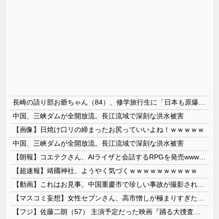
長崎の語り部お爺ちゃん（84）、修学旅行生に「日本も原爆を持たないと負ける」と言われびっくり！ 被団協代表（85）も中学生に「核を持たないで日本を守れますか」と問われ危機感
中国、三峡ダムが全開放流。長江流域で深刻な洪水被害
【画像】日焼け口リの締まったお尻っていいよね！ｗｗｗｗｗ
中国、三峡ダムが全開放流。長江流域で深刻な洪水被害
【朗報】コエテクさん、AIライザと会話するRPGを発売wwwwwwwwwwww
【超速報】靖國神社、ようやく気づくｗｗｗｗｗｗｗｗｗｗ
【動画】これはお見事。中国重慶市で珍しい事故が撮影される。
【マスコミ妄想】女性セブンさん、高市憎しが極まりすぎたのか、過去一級の低俗な「支持率下げてやる」記事を配信してしまう 想像の10倍低俗
【フジ】佐藤二朗（57） 主演予定だった映画『踊る大捜査線』スピンオフ作品の撮影中止が正式に決定