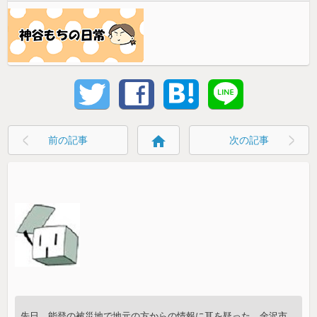
home
前の記事
次の記事
先日、能登の被災地で地元の方からの情報に耳を疑った。金沢市