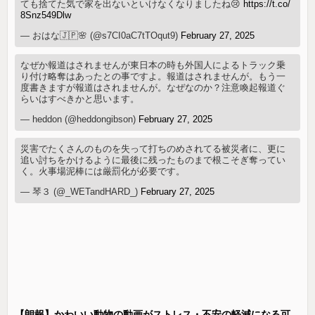
ても捨てた気で家を出ないといけなくなりましたね😢
https://t.co/
8Snz549Dlw
— おはな🇯🇵🌸 (@s7CI0aC7tTOqut9)
February 27, 2025
なぜか報道はされませんが東日本の時も外国人によるトラック乗
り付け略奪はあったとの事ですよ。報道はされませんが。もう一
度書きますが報道はされませんが。なぜなのか？注意喚起報道ぐ
らいはすべきかと思います。
— heddon (@heddongibson)
February 27, 2025
災害でたくさんのものを失って打ちのめされてる被災者に、更に
追い討ちをかけるように最後に残ったものまで根こそぎ奪ってい
く。火事場泥棒には厳罰化が必要です。
— 琴３ (@_WETandHARD_)
February 27, 2025
【朗報】かわいい動物の動画がストレス・不安の軽減になる可