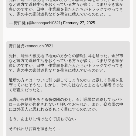
など遠方で避難生活をおくっている方々が多く、つまり空き家が
多いのですが、日中、作業服を着た人たちがトラックでやってき
て、家の中の家財道具などを荷台に積んでいるのだと。…
— 野口健 (@kennoguchi0821)
February 27, 2025
野口健@kennoguchi0821
先日、能登の被災地で地元の方からの情報に耳を疑った。金沢市
など遠方で避難生活をおくっている方々が多く、つまり空き家が
多いのですが、日中、作業服を着た人たちがトラックでやってき
て、家の中の家財道具などを荷台に積んでいるのだと。
近所の方々は「ついに引っ越してしまうのか」と寂しく作業を見
守っていたそうな。しかし、それらはなんとまともな業者ではな
く窃盗団だったと。
瓦礫から鉄屑をあさる窃盗団の姿も。石川県警に連絡してもパト
ロール体制が強化されないと嘆いておられた。また、窃盗団の中
には外国人と思われる姿もよく目にするのだとか。
もう、あまりに情けなくて涙もでない…
その代わりお首を頂きたく…