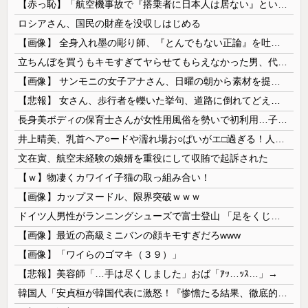
【赤っ恥】「航空機事故で『搭乗者に日本人は居ない』という発表は嫌い。人間として同じ価値だと思う」→ツッコミ殺到も「自分が気に入らないと思った」と...
ロシアさん、国民の財産を没収しはじめる
【画像】 全身入れ墨の彫り師、『とんでもない正論』を吐いて30万再生されてしまうｗｗｗｗｗｗｗ
立ちんぼを買うもキモすぎてヤらせてもらえなかった男、代わりの足コキでまさかの大量身寸米青ｗｗｗ
【画像】 サンモニの女子アナさん、日曜の朝から素材を提供してしまう
【悲報】 女さん、歩行者を轢いた挙句、道路に倒れてどえらいことになってしまうw w w w w w w
長身美ボディの保育士さんが女性用風俗を勢いで初利用…子供に絶対見せられないメスの顔でイキまくり。
井上晴美、乳首ヘア○ードや濡れ場お○ぱいがエ□過ぎる！人生最後のラスト写真集、最高！！
文在寅、航空未経験の娘婿を重役にして収賄で起訴された
【ｗ】物凄くカワイイ子猫の取っ組み合い！
【画像】カップヌードル、限界突破ｗｗｗ
ドイツ人男性がランニングシューズで富士登山 「足をくじいて動けない」
【画像】最近の高級ミニバンの顔キモすぎだろwww
【画像】「ワイらのゴマキ（３９）」
【悲報】美容師「…手は尽くしました」おば「ｱｯ…ｯｽ…」→
韓国人「安貞桓が韓国代表に激怒！『惨憺たる結果、徹底的な刷新が必要だ』と監督や協会を痛烈批判」