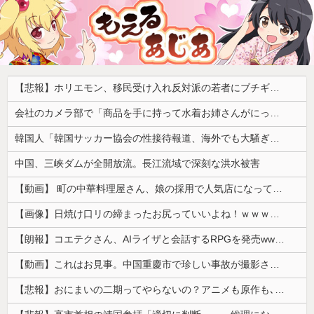
【悲報】ホリエモン、移民受け入れ反対派の若者にブチギレ「差別するなんて最低だ！」 → スタジオ誰も反論できず沈黙 ………
会社のカメラ部で「商品を手に持って水着お姉さんがにっこり」を撮影、だがお姉さんは素人アルバイトで親バレした結果……
韓国人「韓国サッカー協会の性接待報道、海外でも大騒ぎに・・・2002年W杯4強の記録取り消しの声も」→「マジで国の恥だ」「2002年まで疑う価値...
中国、三峡ダムが全開放流。長江流域で深刻な洪水被害
【動画】 町の中華料理屋さん、娘の採用で人気店になってしまう
【画像】日焼け口リの締まったお尻っていいよね！ｗｗｗｗｗ
【朗報】コエテクさん、AIライザと会話するRPGを発売wwwwwwwwwwww
【動画】これはお見事。中国重慶市で珍しい事故が撮影される。
【悲報】おにまいの二期ってやらないの？アニメも原作も､外人からも人気あったのに