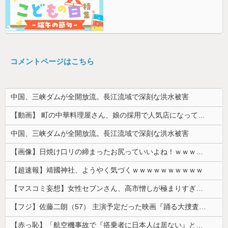
コメントページはこちら
中国、三峡ダムが全開放流。長江流域で深刻な洪水被害
【動画】 町の中華料理屋さん、娘の採用で人気店になってしまう
中国、三峡ダムが全開放流。長江流域で深刻な洪水被害
【画像】日焼け口リの締まったお尻っていいよね！ｗｗｗｗｗ
【超速報】靖國神社、ようやく気づくｗｗｗｗｗｗｗｗｗｗ
【マスコミ妄想】女性セブンさん、高市憎しが極まりすぎたのか、過去一級の低俗な「支持率下げてやる」記事を配信してしまう 想像の10倍低俗
【フジ】佐藤二朗（57） 主演予定だった映画『踊る大捜査線』スピンオフ作品の撮影中止が正式に決定
【赤っ恥】「航空機事故で『搭乗者に日本人は居ない』という発表は嫌い。人間として同じ価値だと思う」→ツッコミ殺到も「自分が気に入らないと思った」と...