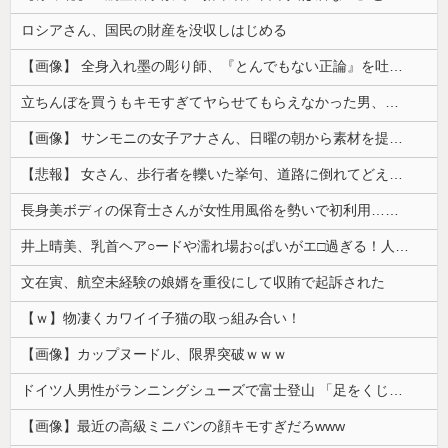
ロシアさん、国民の財産を没収しはじめる
【画像】 全身入れ墨の彫り師、『とんでもない正論』を吐いて30万再生されてしまうｗｗｗｗｗｗｗ
立ちんぼを買うもキモすぎてヤらせてもらえなかった男、代わりの足コキでまさかの大量身寸米青ｗｗｗ
【画像】 サンモニの女子アナさん、日曜の朝から素材を提供してしまう
【悲報】 女さん、歩行者を轢いた挙句、道路に倒れてどえらいことになってしまうw w w w w w w
長身美ボディの保育士さんが女性用風俗を勢いで初利用…子供に絶対見せられないメスの顔でイキまくり。
井上晴美、乳首ヘア○ードや濡れ場お○ぱいがエ□過ぎる！人生最後のラスト写真集、最高！！
文在寅、航空未経験の娘婿を重役にして収賄で起訴された
【ｗ】物凄くカワイイ子猫の取っ組み合い！
【画像】カップヌードル、限界突破ｗｗｗ
ドイツ人男性がランニングシューズで富士登山 「足をくじいて動けない」
【画像】最近の高級ミニバンの顔キモすぎだろwww