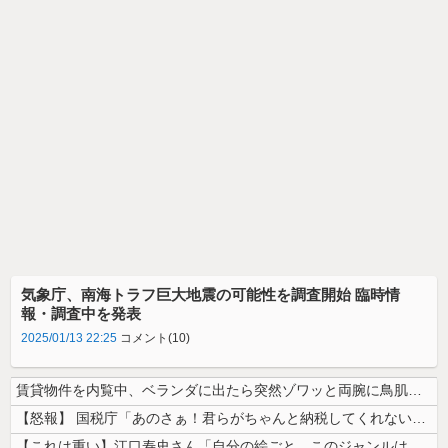
気象庁、南海トラフ巨大地震の可能性を調査開始 臨時情
報・調査中を発表
2025/01/13 22:25
コメント(10)
賃貸物件を内覧中、ベランダに出たら突然ゾワッと両腕に鳥肌が出た。「やっ...
【怒報】 国税庁「あのさぁ！君らがちゃんと納税してくれないとこうなっち...
【これは重い】江口寿史さん「自分の絵ごと、このジャンルはそろそろ終わり...