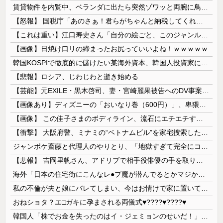
賃貸物件を内覧中、ベランダに出たら突然ゾワッと両腕に鳥肌が出た。「やっぱりこの部屋嫌だ」と思った瞬間、体が前にドンッと突き飛ばされて…
【怒報】 国税庁「あのさぁ！君らがちゃんと納税してくれないとこうなっちゃうけどどうする？！」←これw w w w w w w w
【これは重い】江口寿史さん「自分の絵ごと、このジャンルはそろそろ終わりかな」
【画像】日焼け口リの締まったお尻っていいよね！ｗｗｗｗｗ
韓国KOSPIで徹底的に儲けたい某海外資本、韓国人投資家に楽観的すぎる未来予測を提示して……
【悲報】ロシア、じわじわと逝き始める
【芸能】元EXILE・黒木啓司、妻・宮崎麗果被告へのDV事案で逮捕されていた 宮崎は全身打撲、頭部裂傷及び打撲、頸部損傷の怪我
【画像あり】ディズニーの「おいなり巻（600円）」、卑猥すぎて賛否両論ｗｗｗｗｗ
【画像】 この佳子さまのボディライン、流石にエチエチすぎやろ！
【衝撃】 大阪府警、ミナミの“ベトナムビル”を家宅捜索した結果・・・・・・
ジャンポケ斎藤と代理人のやりとり、「地獄すぎて完全にコントになってる……」と衝撃を受ける人が続出中
【悲報】 吉岡里帆さん、アドリブで相手役俳優の手を取りお○ぱいに押し当てる
海外「日本の住宅街にこんなレ●プ魔が潜んでるとかマジかよ…さすがHENTAIの国…」
私の不倫が夫と娘にバレてしまい、今はお情けで家に置いてもらっている状態です。行為を娘に見られていたなんて全く気付きませんでした。娘の「汚...
おねショタ？エ□ガキに孕まされる両儀式♥️????♥️????♥️
韓国人「株でお金を失ったのはイ・ジェミョンのせいだ！」として支持率が右肩下がりに……まあ、本当にその側面があるので救えないんですが