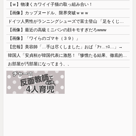
【ｗ】物凄くカワイイ子猫の取っ組み合い！
【画像】カップヌードル、限界突破ｗｗｗ
ドイツ人男性がランニングシューズで富士登山 「足をくじいて動けない」
【画像】最近の高級ミニバンの顔キモすぎだろwww
【画像】「ワイらのゴマキ（３９）」
【悲報】美容師「…手は尽くしました」おば「ｱｯ…ｯｽ…」→
韓国人「安貞桓が韓国代表に激怒！『惨憺たる結果、徹底的な刷新が必要だ』と監督や協会を痛烈批判」
お部屋が汚部屋になってまう、、