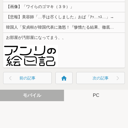
【画像】「ワイらのゴマキ（３９）」
【悲報】美容師「…手は尽くしました」おば「ｱｯ…ｯｽ…」→
韓国人「安貞桓が韓国代表に激怒！『惨憺たる結果、徹底的な刷新が必要だ』と監督や協会を痛烈批判」
お部屋が汚部屋になってまう、、
home
前の記事
次の記事
モバイル
PC