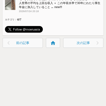
人世帯の平均を上回る収入 ＋ この年収水準で30年にわたり厚生
年金に加入していること ← new!!!
2026/07/24 20:18
カテゴリ：
省庁
home
前の記事
次の記事