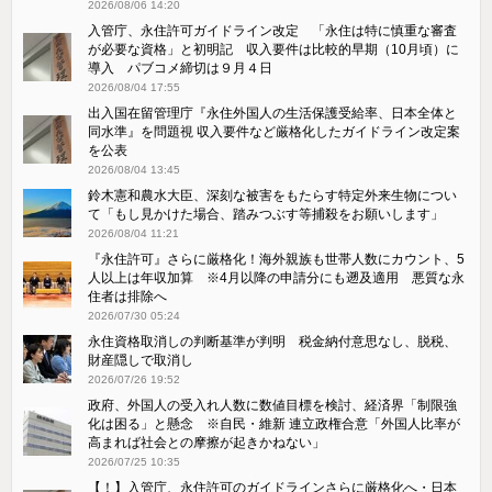
2026/08/06 14:20
入管庁、永住許可ガイドライン改定 「永住は特に慎重な審査
が必要な資格」と初明記 収入要件は比較的早期（10月頃）に
導入 パブコメ締切は９月４日
2026/08/04 17:55
出入国在留管理庁『永住外国人の生活保護受給率、日本全体と
同水準』を問題視 収入要件など厳格化したガイドライン改定案
を公表
2026/08/04 13:45
鈴木憲和農水大臣、深刻な被害をもたらす特定外来生物につい
て「もし見かけた場合、踏みつぶす等捕殺をお願いします」
2026/08/04 11:21
『永住許可』さらに厳格化！海外親族も世帯人数にカウント、5
人以上は年収加算 ※4月以降の申請分にも遡及適用 悪質な永
住者は排除へ
2026/07/30 05:24
永住資格取消しの判断基準が判明 税金納付意思なし、脱税、
財産隠しで取消し
2026/07/26 19:52
政府、外国人の受入れ人数に数値目標を検討、経済界「制限強
化は困る」と懸念 ※自民・維新 連立政権合意「外国人比率が
高まれば社会との摩擦が起きかねない」
2026/07/25 10:35
【！】入管庁、永住許可のガイドラインさらに厳格化へ・日本