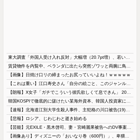
東大調査「外国人受け入れ反対」大幅増（20.7pt増）、若い世代で増加幅大
賃貸物件を内覧中、ベランダに出たら突然ゾワッと両腕に鳥肌が出た。「やっぱりこの部屋嫌だ」と思った瞬間、体が前にドンッと突き飛ばされて…
【画像】日焼け口リの締まったお尻っていいよね！ｗｗｗｗｗ
【これは重い】江口寿史さん「自分の絵ごと、このジャンルはそろそろ終わりかな」
【朗報】X女子「ガチでこういう彼氏欲しくて息できん」 2000万バズ
韓国KOSPIで徹底的に儲けたい某海外資本、韓国人投資家に楽観的すぎる未来予測を提示して……
【速報】北海道江別大学生殺人事件、主犯格の川口被告(19)に無期懲役の判決
【悲報】ロシア、じわじわと逝き始める
【芸能】元EXILE・黒木啓司、妻・宮崎麗果被告へのDV事案で逮捕されていた 宮崎は全身打撲、頭部裂傷及び打撲、頸部損傷の怪我
【画像あり】ディズニーの「おいなり巻（600円）」、卑猥すぎて賛否両論ｗｗｗｗｗ