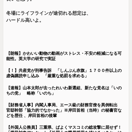
冬場にライフラインが途切れる想定は、
ハードル高いよ。
【朗報】かわいい動物の動画がストレス・不安の軽減になる可
能性。英大学の研究で実証
【！】共産党が刑事告訴 「しんぶん赤旗」１７００件以上の
虚偽購読申し込み 「厳重な処罰を求める」
【速報】山本太郎が去ったれいわ新選組、新たな党名は「いの
ちの党」 略称「いのち」
【財務省人事】内閣人事局、エース級の財務官僚を異例転出
官邸幹部「協力的でなかった」※岸田首相（当時）の秘書官な
どを歴任 、岸田首相の後輩
【外国人公務員】三重県、ぱよくマスコミの総攻撃に屈せず！