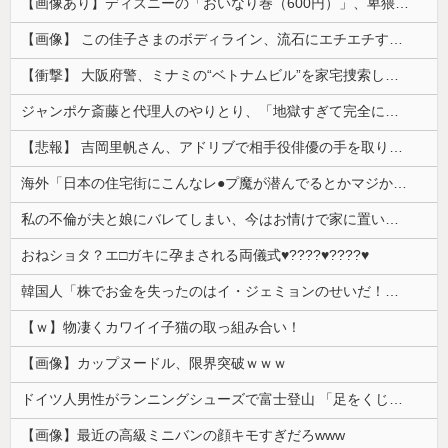
【画像あり】ディズニーの「おいなり巻（600円）」、卑猥すぎて賛否両論ｗｗｗｗｗ
【画像】 この佳子さまのボディライン、流石にエチエチすぎやろ！
【衝撃】 大阪府警、ミナミの“ベトナムビル”を家宅捜索した結果・・・・・・
ジャンポケ斎藤と代理人のやりとり、「地獄すぎて完全にコントになってる……」と衝撃を受ける人が続出中
【悲報】 吉岡里帆さん、アドリブで相手役俳優の手を取りお○ぱいに押し当てる
海外「日本の住宅街にこんなレ●プ魔が潜んでるとかマジかよ…さすがHENTAIの国…」
私の不倫が夫と娘にバレてしまい、今はお情けで家に置いてもらっている状態です。行為を娘に見られていたなんて全く気付きませんでした。娘の「汚...
おねショタ？エ□ガキに孕まされる両儀式♥️????♥️????♥️
韓国人「株でお金を失ったのはイ・ジェミョンのせいだ！」として支持率が右肩下がりに……まあ、本当にその側面があるので救えないんですが
【ｗ】物凄くカワイイ子猫の取っ組み合い！
【画像】カップヌードル、限界突破ｗｗｗ
ドイツ人男性がランニングシューズで富士登山 「足をくじいて動けない」
【画像】最近の高級ミニバンの顔キモすぎだろwww