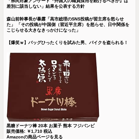
「県民対象アンケート『外国人の職員採用を続けるべきか』は
差別に該当しない」結果を公表する方針
森山前幹事長が暴露「高市総理のSNS投稿が習主席を怒らせ
た」 「その投稿が中国側（習近平主席）を怒らせ、日中関係を
こじらせる大きなきっかけになった」
【爆笑ｗ】バッグひったくりを試みた男、バイクを盗られる！
黒糖ドーナツ棒 20本 お菓子 熊本 フジバンビ
販売価格: ￥1,710 税込
Amazonの商品ページを見る