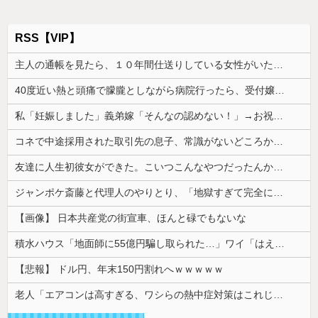
RSS【VIP】
主人の通帳を見たら、１０年間仕送りしている女性がいた。主人に問い詰めたら、白状して...
40度近い熱と頭痛で朦朧としながら病院行ったら、受付嬢が「予約のない人は診ません」と拒否された。タクシーを呼ぶための電話も貸してくれず...
私「妊娠しました」義弟嫁「そんなの認めない！」→お祝いムードのはずが階段でまさかの出来事が起きて…
コネで中途採用された取引先の息子、常識がないどころかガチヤバい奴
友達に人生初彼女ができた。こいつこんなやつだったんかとショック
ジャンポケ斎藤と代理人のやりとり、「地獄すぎて完全にコントになってる……」と衝撃を受ける人が続出中
【画像】 日本共産党の街宣車、ほんと碌でもないな
積水ハウス「地面師に55億円騙し取られた…」ワイ「はえーかわいそう…会社滅茶苦茶やろなぁ」
【悲報】 ドル円、年末150円割れへｗｗｗｗｗ
老人「エアコンは高すぎる、ワシらの熱中症対策はこれじゃよ」