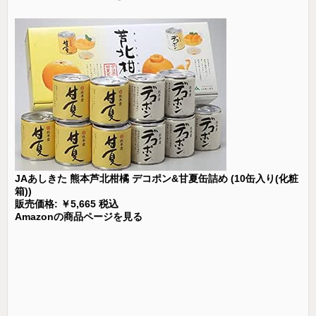
JAあしきた 熊本芦北柑橘 デコポン&甘夏缶詰め (10缶入り(化粧
箱))
販売価格: ￥5,665 税込
Amazonの商品ページを見る