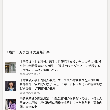
「省庁」カテゴリの最新記事
【平等は？】文科省、若手女性研究者支援のため大学に補助金
交付（年間最大5000万円）「将来のリーダーとして活躍する
（女性の）人材を輩出したい」
2026/08/07 11:45
【財務省人事】内閣人事局、エース級の財務官僚を異例転出
官邸幹部「協力的でなかった」※岸田首相（当時）の秘書官な
どを歴任 、岸田首相の後輩
2026/08/06 18:02
消費税減税を閣議決定、背景に首相の財務省への強い不信と人
事介入の示唆 歴代政権に増税を主導してきた財務省、高市内
閣に完全敗北