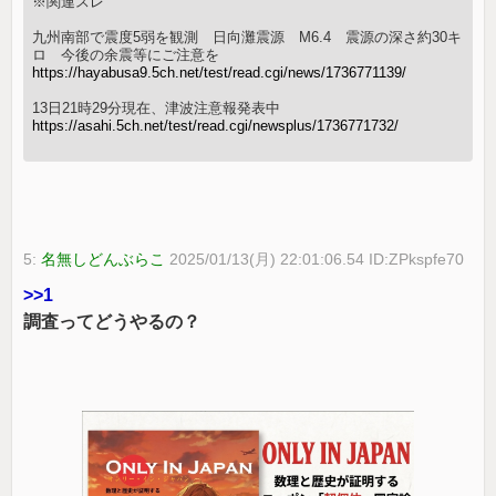
※関連スレ
九州南部で震度5弱を観測 日向灘震源 M6.4 震源の深さ約30キ
ロ 今後の余震等にご注意を
https://hayabusa9.5ch.net/test/read.cgi/news/1736771139/
13日21時29分現在、津波注意報発表中
https://asahi.5ch.net/test/read.cgi/newsplus/1736771732/
5:
名無しどんぶらこ
2025/01/13(月) 22:01:06.54 ID:ZPkspfe70
>>1
調査ってどうやるの？