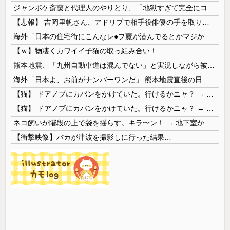
ジャンポケ斎藤と代理人のやりとり、「地獄すぎて完全にコントになってる……」と衝撃を受ける人が続出中
【悲報】 吉岡里帆さん、アドリブで相手役俳優の手を取りお○ぱいに押し当てる
海外「日本の住宅街にこんなレ●プ魔が潜んでるとかマジかよ…さすがHENTAIの国…」
【ｗ】物凄くカワイイ子猫の取っ組み合い！
熊本地震、「九州自動車道は混んでない」と実況しながら被災地へ向かう有名アナなどに批判殺到 全国紙記者「最新の状況をいち早く伝えることは報道機関としての責務」「情報を取り上げることには大きな意義がある」
海外「日本よ、お前がナンバーワンだ」 熊本地震直後の日本の対応のスピードに世界が衝撃
【猫】 ドアノブにカバンをかけていた。行けるかニャ？ → 猫はこうなります…
【猫】 ドアノブにカバンをかけていた。行けるかニャ？ → 猫はこうなります…
ネコ飼いが階段の上で袋を揺らす。キラ〜ン！ → 地下室からヤツが現れる…
【衝撃映像】バカが津波を撮影しに行った結果…