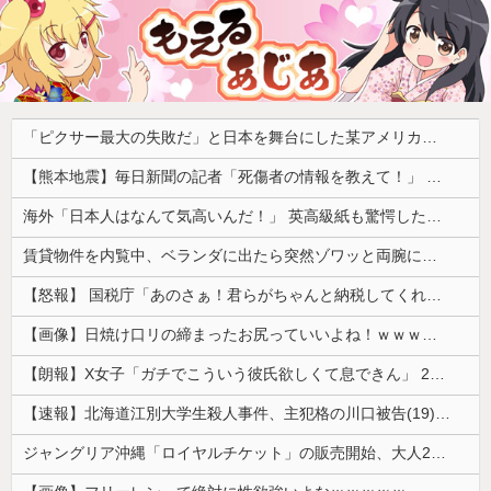
「ピクサー最大の失敗だ」と日本を舞台にした某アメリカ産アニメが話題に、日本と韓国の両方に失礼すぎるわ……
【熊本地震】毎日新聞の記者「死傷者の情報を教えて！」 → 企業「個人情報は控えます！」 → 記「年代は？特定につながらないでしょ？教えてよ？教えてよ？」
海外「日本人はなんて気高いんだ！」 英高級紙も驚愕した極限の中の日本人の姿に世界が衝撃
賃貸物件を内覧中、ベランダに出たら突然ゾワッと両腕に鳥肌が出た。「やっぱりこの部屋嫌だ」と思った瞬間、体が前にドンッと突き飛ばされて…
【怒報】 国税庁「あのさぁ！君らがちゃんと納税してくれないとこうなっちゃうけどどうする？！」←これw w w w w w w w
【画像】日焼け口リの締まったお尻っていいよね！ｗｗｗｗｗ
【朗報】X女子「ガチでこういう彼氏欲しくて息できん」 2000万バズ
【速報】北海道江別大学生殺人事件、主犯格の川口被告(19)に無期懲役の判決
ジャングリア沖縄「ロイヤルチケット」の販売開始、大人29,700円にｗｗｗｗｗｗｗｗｗ