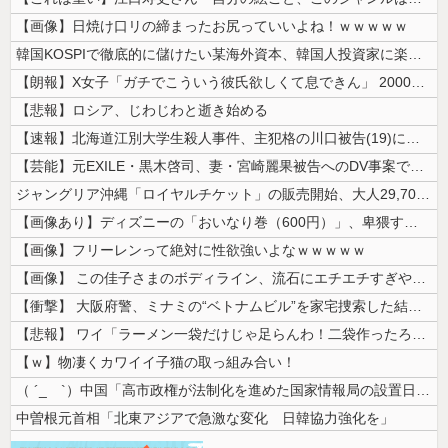
【画像】日焼け口リの締まったお尻っていいよね！ｗｗｗｗｗ
韓国KOSPIで徹底的に儲けたい某海外資本、韓国人投資家に楽観的すぎる...
【朗報】X女子「ガチでこういう彼氏欲しくて息できん」 2000万バズ
【悲報】ロシア、じわじわと逝き始める
【速報】北海道江別大学生殺人事件、主犯格の川口被告(19)に無期懲役の...
【芸能】元EXILE・黒木啓司、妻・宮崎麗果被告へのDV事案で逮捕され...
ジャングリア沖縄「ロイヤルチケット」の販売開始、大人29,700円にｗ...
【画像あり】ディズニーの「おいなり巻（600円）」、卑猥すぎて賛否両論...
【画像】フリーレンって絶対に性欲強いよなｗｗｗｗｗ
【画像】 この佳子さまのボディライン、流石にエチエチすぎやろ！
【衝撃】 大阪府警、ミナミの“ベトナムビル”を家宅捜索した結果・・・・...
【悲報】 ワイ「ラーメン一袋だけじゃ足らんわ！二袋作ったろ！」→結果ｗ...
【ｗ】物凄くカワイイ子猫の取っ組み合い！
（ ´_ゝ`）中国「高市政権が法制化を進めた国家情報局の設置日が7月3...
中曽根元首相「北東アジアで急激な変化 日韓協力強化を」