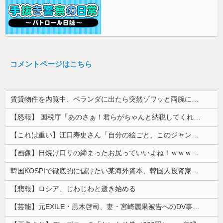
コメントページはこちら
賃貸物件を内覧中、ベランダに出たら突然ゾワッと両腕に鳥肌が出た。「やっぱりこの部屋嫌だ」と思った瞬間、体が前にドンッと突き飛ばされて…
【怒報】 国税庁「あのさぁ！君らがちゃんと納税してくれないとこうなっちゃうけどどうする？！」←これw w w w w w w w
【これは重い】江口寿史さん「自分の絵ごと、このジャンルはそろそろ終わりかな」
【画像】日焼け口リの締まったお尻っていいよね！ｗｗｗｗｗ
韓国KOSPIで徹底的に儲けたい某海外資本、韓国人投資家に楽観的すぎる未来予測を提示して……
【悲報】ロシア、じわじわと逝き始める
【芸能】元EXILE・黒木啓司、妻・宮崎麗果被告へのDV事案で逮捕されていた 宮崎は全身打撲、頭部裂傷及び打撲、頸部損傷の怪我