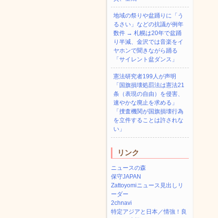
地域の祭りや盆踊りに「う
るさい」などの抗議が例年
数件 → 札幌は20年で盆踊
り半減、金沢では音楽をイ
ヤホンで聞きながら踊る
「サイレント盆ダンス」
憲法研究者199人が声明
「国旗損壊処罰法は憲法21
条（表現の自由）を侵害、
速やかな廃止を求める」
「捜査機関が国旗損壊行為
を立件することは許されな
い」
リンク
ニュースの森
保守JAPAN
Zattoyomiニュース見出しリ
ーダー
2chnavi
特定アジアと日本／情強！良