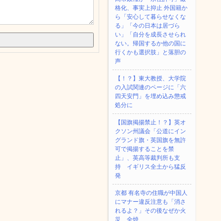
格化、事実上抑止 外国籍か
ら「安心して暮らせなくな
る」「今の日本は居づら
い」「自分を成長させられ
ない。帰国するか他の国に
行くかも選択肢」と落胆の
声
【！？】東大教授、大学院
の入試関連のページに「六
四天安門」を埋め込み懲戒
処分に
【国旗掲揚禁止！？】英オ
クソン州議会「公道にイン
グランド旗・英国旗を無許
可で掲揚することを禁
止」、英高等裁判所も支
持 イギリス全土から猛反
発
京都 有名寺の住職が中国人
にマナー違反注意も「消さ
れるよ？」その後なぜか火
災、全焼