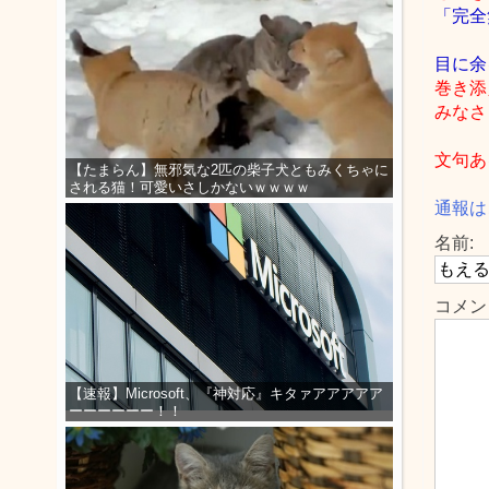
「完全
目に余
巻き添
みなさ
文句あ
【たまらん】無邪気な2匹の柴子犬ともみくちゃに
される猫！可愛いさしかないｗｗｗｗ
通報は
名前:
コメン
【速報】Microsoft、『神対応』キタァアアアアア
ーーーーーー！！