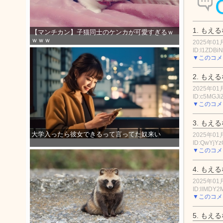
1.
もえる
【マンチカン】子猫同士のケンカが可愛すぎるｗ
ｗｗｗ
2025年01月
ID:I1ZDBi
▼このコメ
2.
もえる
2025年01月
ID:c5MGJ
▼このコメ
3.
もえる
大学入ったら彼女できるって言ってた奴来い
2025年01月
ID:QwYjY
▼このコメ
4.
もえる
2025年01月
ID:llMDY2
▼このコメ
5.
もえる