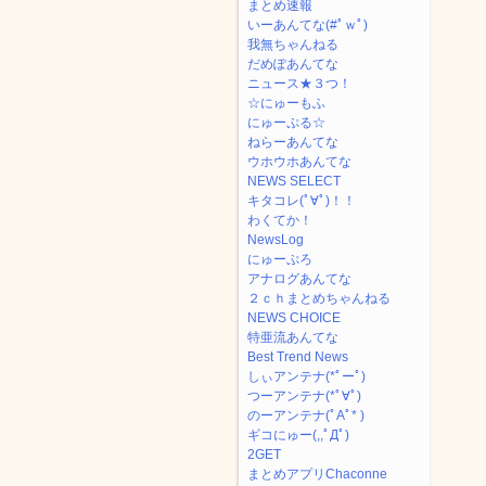
まとめ速報
いーあんてな(#ﾟｗﾟ)
我無ちゃんねる
だめぽあんてな
ニュース★３つ！
☆にゅーもふ
にゅーぷる☆
ねらーあんてな
ウホウホあんてな
NEWS SELECT
キタコレ(ﾟ∀ﾟ)！！
わくてか！
NewsLog
にゅーぷろ
アナログあんてな
２ｃｈまとめちゃんねる
NEWS CHOICE
特亜流あんてな
Best Trend News
しぃアンテナ(*ﾟーﾟ)
つーアンテナ(*ﾟ∀ﾟ)
のーアンテナ(ﾟAﾟ* )
ギコにゅー(,,ﾟДﾟ)
2GET
まとめアプリChaconne