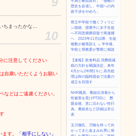
9
不満と断固反対」「侵略の
歴史を反省し、中国への内
政干渉をやめろ」
県立中学校で働くフィリピ
いちまったかな…
ン国籍、授業中に女子生徒
10
へ不同意猥褻容疑で再逮捕
へ 2023年11月以降、生徒
複数が被害訴え → 半年後、
学校と県教委が警察に相談
分に注意してください
【速報】飲食料品 消費税減
税の方針を閣議決定、来年
4月から2年間1％に 高市総
は自粛いただくようお願い
理は秋の臨時国会で法案の
成立を目指す
NHK職員、番組出演者から
ペなどはご遠慮ください。
性被害を受けPTSDに 懇
親会後、意に沿わない性行
為、番組名など詳細は非公
す
表
玉川徹氏、刃物を持って向
かってきた血まみれ男に発
います。
「相手にしない」