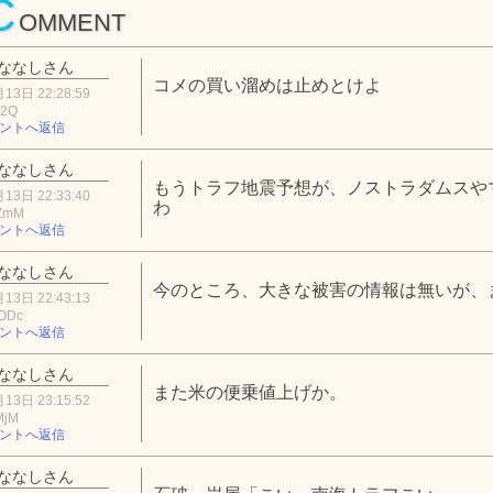
C
OMMENT
ななしさん
コメの買い溜めは止めとけよ
13日 22:28:59
N2Q
ントへ返信
ななしさん
もうトラフ地震予想が、ノストラダムスや
13日 22:33:40
わ
iZmM
ントへ返信
ななしさん
今のところ、大きな被害の情報は無いが、
13日 22:43:13
zODc
ントへ返信
ななしさん
また米の便乗値上げか。
13日 23:15:52
MjM
ントへ返信
ななしさん