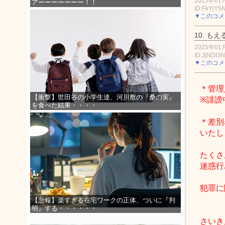
2025年01月
アーーーーーーー！！
ID:FkYjY5
▼このコメ
10.
もえ
2025年01月
ID:JjNDI3
▼このコメ
＊管理
【衝撃】世田谷の小学生達、河川敷の『桑の実』
※誹謗
を食べた結果・・・・
＊差別
いたし
たくさ
迷惑行
犯罪に
【悲報】楽すぎる在宅ワークの正体、ついに『判
明』する・・・・・・
さいき