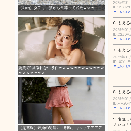
2025年01月
ID:U5Yjkx
【動画】タヌキ、猫から餌奪って逃走ｗｗｗ
▼このコメ
6.
もえる
2025年01月
ID:Q2ZDA
▼このコメ
7.
もえる
2025年01月
ID:U0YmE
▼このコメ
賃貸で1番譲れない条件ｗｗｗｗｗｗｗｗｗｗｗｗ
ｗｗｗｗｗｗｗ
8.
もえる
2025年01月
ID:FiMzQ4
▼このコメ
9.
名無し
ナショナ
【超速報】未婚の男達に『朗報』キタァアアアア