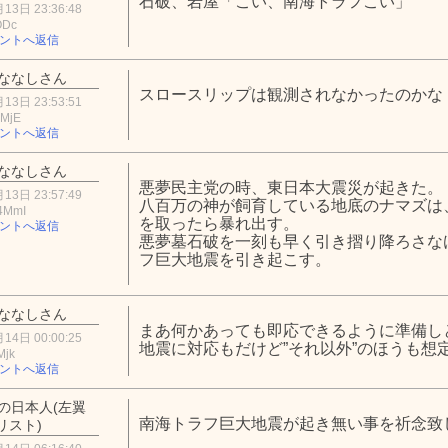
石破、岩屋「こい、南海トラフこい」
13日 23:36:48
ODc
ントへ返信
ななしさん
スロースリップは観測されなかったのかな
13日 23:53:51
zMjE
ントへ返信
ななしさん
悪夢民主党の時、東日本大震災が起きた。
13日 23:57:49
八百万の神が飼育している地底のナマズは
4MmI
を取ったら暴れ出す。
ントへ返信
悪夢墓石破を一刻も早く引き摺り降ろさな
フ巨大地震を引き起こす。
ななしさん
まあ何かあっても即応できるように準備し
14日 00:00:25
地震に対応もだけど”それ以外”のほうも想
Mjk
ントへ返信
の日本人(左翼
南海トラフ巨大地震が起き無い事を祈念致し
リスト)