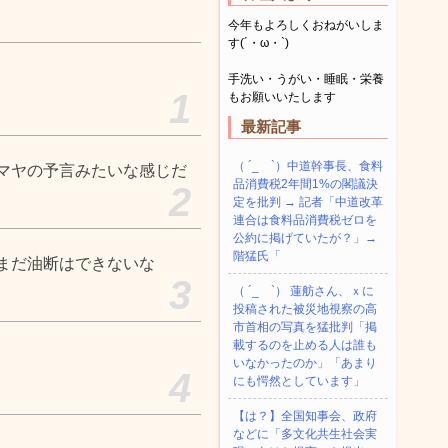
今年もよろしくおねがいしま
す(´・ω・`)
手洗い・うがい・睡眠・栄養
1
もお願いいたします
最新記事
（ ´_ゝ`）中道幹事長、食料
マヤの予言みたいな感じだ
品消費税2年間1%の閣議決
2
定を批判 → 記者「中道改革
連合は食料品消費税ゼロを
公約に掲げていたが？」→
階猛氏「
まだ油断はできないな
3
（ ´_ゝ`） 蓮舫さん、ｘに
投稿された被災地視察の高
市首相の写真を猛批判「掲
載するのを止める人は誰も
いなかったのか」「あまり
4
にも愕然としています」
【は？】全国知事会、政府
などに「多文化共生社会実