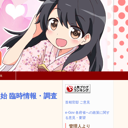
ok
始 臨時情報・調査
首相官邸 ご意見
e-Gov 各府省への政策に関す
る意見・要望
管理人より