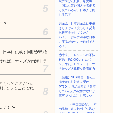
現に向けた提言」を提出
5
「国は在留外国人を労働者
と見ているが、日本人と同
じ生活者」
！？
共産党「日本共産党は中抜
6
きしません！安心して災害
救援募金をしてくださ
い！」「お金に清潔な日本
共産党だからこそ信頼でき
る！」
、日本に仇成す国賊が政権
赤十字、モロッコへの不法
移民（約2,000人）にパ
ければ、ナマズが南海トラ
ン、牛乳、ビスケット、ツ
7
ナ缶など大規模な物資配布
【続報】NHK職員、番組出
演者から性被害を受け
とくってことだろ。
PTSD → 番組出演者「飲酒
定してってことでね。
8
していたため記憶にないが
真実であれば申し訳ない」
（ ´_ゝ`）中国国防省、日本
ます🙏
の防衛白書を批判「強烈な