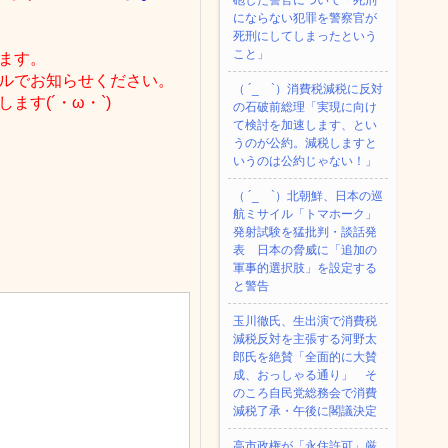
砲した警官について「死刑
にならない犯罪を警察官が
死刑にしてしまったという
こと」
ます。
ルでお知らせください。
（ ´_ゝ`）消費税減税に反対
す(´・ω・`)
の石破前総理「実現に向け
て検討を加速します、とい
うのが公約。減税しますと
いうのは公約じゃない！」
（ ´_ゝ`）北朝鮮、日本の巡
航ミサイル「‌トマホーク」
発射試験を猛批判・談話発
表 日本の脅威に「追加の
軍事的選択肢」を設定する
と警告
玉川徹氏、生出演で消費税
減税反対を主張する河野太
郎氏を絶賛「全面的に大賛
成、おっしゃる通り」 そ
のころ自民党総務会で消費
減税了承・午後に閣議決定
高市政権が「永住許可」厳