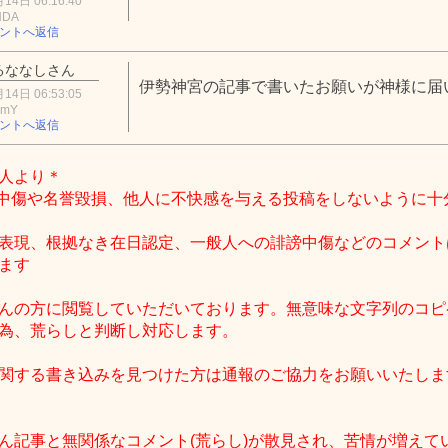
14日 06:16:40
NDA
ントへ返信
るななしさん
伊勢神宮の記事で書いたお願いが神様に届
14日 06:53:05
NmY
ントへ返信
人より＊
中傷や名誉毀損、他人に不快感を与える投稿をしないように十
表現、根拠なき在日認定、一般人への誹謗中傷などのコメント
ます
んの方に閲覧していただいております。無意味な文字列のコピ
為、荒らしと判断し対応します。
関する書き込みを見つけた方は通報のご協力をお願いいたしま
ん記事と無関係なコメント(荒らし)が散見され、苦情が増えて