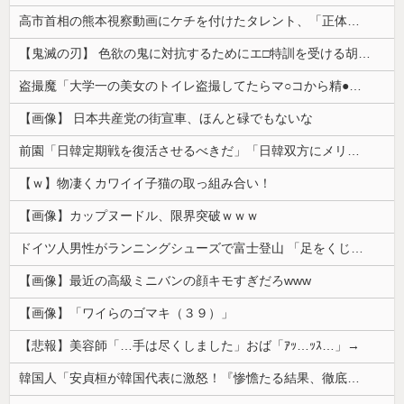
高市首相の熊本視察動画にケチを付けたタレント、「正体バレバレよな」と黒電話の呼び方であっさりと……
【鬼滅の刃】 色欲の鬼に対抗するためにエ□特訓を受ける胡蝶しのぶ…！クールなしのぶが快楽に抗えず翻弄されちゃう…
盗撮魔「大学一の美女のトイレ盗撮してたらマ○コから精●出てきたんだが…」（動画あり）
【画像】 日本共産党の街宣車、ほんと碌でもないな
前園「日韓定期戦を復活させるべきだ」「日韓双方にメリットがある」……日本へのメリットがなにもないんですが、それは
【ｗ】物凄くカワイイ子猫の取っ組み合い！
【画像】カップヌードル、限界突破ｗｗｗ
ドイツ人男性がランニングシューズで富士登山 「足をくじいて動けない」
【画像】最近の高級ミニバンの顔キモすぎだろwww
【画像】「ワイらのゴマキ（３９）」
【悲報】美容師「…手は尽くしました」おば「ｱｯ…ｯｽ…」→
韓国人「安貞桓が韓国代表に激怒！『惨憺たる結果、徹底的な刷新が必要だ』と監督や協会を痛烈批判」