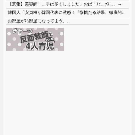
【悲報】美容師「…手は尽くしました」おば「ｱｯ…ｯｽ…」→
韓国人「安貞桓が韓国代表に激怒！『惨憺たる結果、徹底的な刷新が必要だ』と監督や協会を痛烈批判」
お部屋が汚部屋になってまう、、