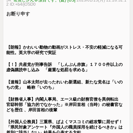
2 ID:+b4/jOSD0
お断り申す
【朗報】かわいい動物の動画がストレス・不安の軽減になる可
能性。英大学の研究で実証
【！】共産党が刑事告訴 「しんぶん赤旗」１７００件以上の
虚偽購読申し込み 「厳重な処罰を求める」
【速報】山本太郎が去ったれいわ新選組、新たな党名は「いの
ちの党」 略称「いのち」
【財務省人事】内閣人事局、エース級の財務官僚を異例転出
官邸幹部「協力的でなかった」※岸田首相（当時）の秘書官な
どを歴任 、岸田首相の後輩
【外国人公務員】三重県、ぱよくマスコミの総攻撃に屈せず！
「県民対象アンケート『外国人の職員採用を続けるべきか』は
差別に該当しない」結果を公表する方針