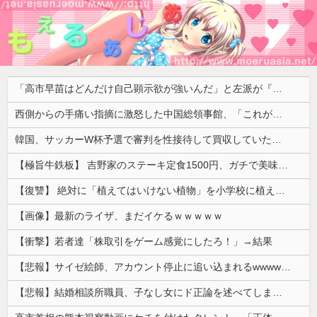
「高市早苗はどんだけ自己顕示欲が強いんだ」と左派が『高木美帆氏に送られた包丁セット』に激怒、「こんな首相は見たことがない」と言い張るも……
西側からの手痛い指摘に激怒した中国総領事館、「これが米国人Youtuberが紹介する本当の中国だ」と動画を公開するも……
韓国、サッカーW杯予選で審判を性接待して買収していたことが判明！ 何と日本も巻き込まれることに
【極旨牛鉄板】 吉野家のステーキ定食1500円、ガチで美味そうｗｗｗ
【復讐】 絶対に「植えてはいけない植物」を小学校に植えた→20年経って見に行くと…「！？」衝撃の光景が・・・
【画像】最新のライザ、まだイケるｗｗｗｗｗ
【衝撃】若者達「株取引をゲーム感覚にしたろ！」→結果
【悲報】サイゼ絵師、アカウント停止に追い込まれるwwwwwww
【悲報】結婚相談所職員、子なし女にド正論を述べてしまうｗｗｗｗ