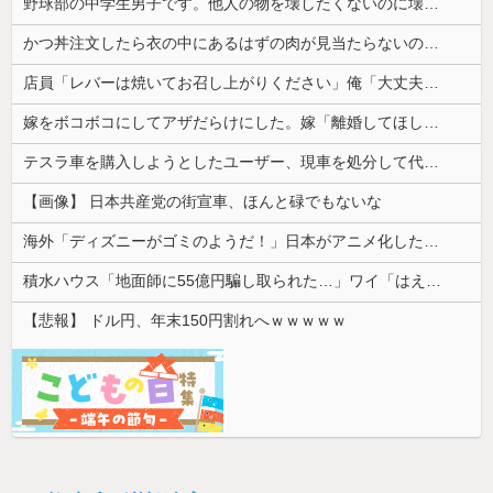
野球部の中学生男子です。他人の物を壊したくないのに壊してしまいます
かつ丼注文したら衣の中にあるはずの肉が見当たらないので食べ進めてみた
店員「レバーは焼いてお召し上がりください」俺「大丈夫でしょ」→生で食べた瞬間、店員が血相を変えてきて…
嫁をボコボコにしてアザだらけにした。嫁「離婚してほしい」俺「やり直したい」→暴力を振るった俺に妻が突き付けた再構築の条件とは…
テスラ車を購入しようとしたユーザー、現車を処分して代金を支払い、平日の納車日に予定を合わせた結果……
【画像】 日本共産党の街宣車、ほんと碌でもないな
海外「ディズニーがゴミのようだ！」日本がアニメ化した米人気SF作品に絶賛の声が殺到中
積水ハウス「地面師に55億円騙し取られた…」ワイ「はえーかわいそう…会社滅茶苦茶やろなぁ」
【悲報】 ドル円、年末150円割れへｗｗｗｗｗ