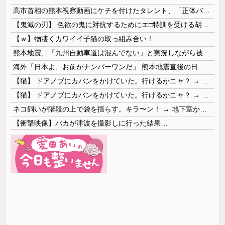
高市首相の熊本視察動画にケチを付けたタレント、「正体バレバレよな」と黒電話の呼び方であっさりと……
【鬼滅の刃】 色欲の鬼に対抗するためにエ□特訓を受ける胡蝶しのぶ…！クールなしのぶが快楽に抗えず翻弄されちゃう…
【ｗ】物凄くカワイイ子猫の取っ組み合い！
熊本地震、「九州自動車道は混んでない」と実況しながら被災地へ向かう有名アナなどに批判殺到 全国紙記者「最新の状況をいち早く伝えることは報道機関としての責務」「情報を取り上げることには大きな意義がある」
海外「日本よ、お前がナンバーワンだ」 熊本地震直後の日本の対応のスピードに世界が衝撃
【猫】 ドアノブにカバンをかけていた。行けるかニャ？ → 猫はこうなります…
【猫】 ドアノブにカバンをかけていた。行けるかニャ？ → 猫はこうなります…
ネコ飼いが階段の上で袋を揺らす。キラ〜ン！ → 地下室からヤツが現れる…
【衝撃映像】バカが津波を撮影しに行った結果…