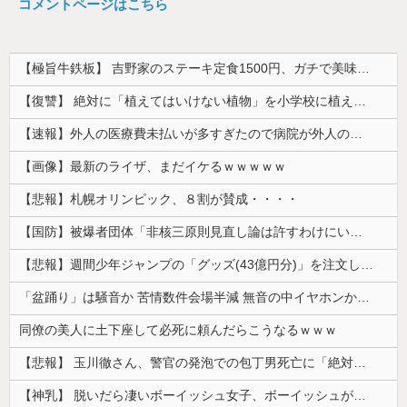
コメントページはこちら
【極旨牛鉄板】 吉野家のステーキ定食1500円、ガチで美味そうｗｗｗ
【復讐】 絶対に「植えてはいけない植物」を小学校に植えた→20年経って見に行くと…「！？」衝撃の光景が・・・
【速報】外人の医療費未払いが多すぎたので病院が外人の治療を断るようになってしまう
【画像】最新のライザ、まだイケるｗｗｗｗｗ
【悲報】札幌オリンピック、８割が賛成・・・・
【国防】被爆者団体「非核三原則見直し論は許すわけにいかない」 ネット「議論すらするなと言うのは民主主義的ではない」
【悲報】週間少年ジャンプの「グッズ(43億円分)」を注文し全てキャンセルした女逮捕ｗｗｗｗｗｗｗｗ
「盆踊り」は騒音か 苦情数件会場半減 無音の中イヤホンから流れる曲に合わせ踊るサイレント盆ダンスも
同僚の美人に土下座して必死に頼んだらこうなるｗｗｗ
【悲報】 玉川徹さん、警官の発泡での包丁男死亡に「絶対に死刑にならない罪なのに警察が死刑にした！」 → 元警官のマジレスがコチラ → ………
【神乳】 脱いだら凄いボーイッシュ女子、ボーイッシュがどうでも良くなる ”お○ぱい” がこちらｗｗｗｗｗ