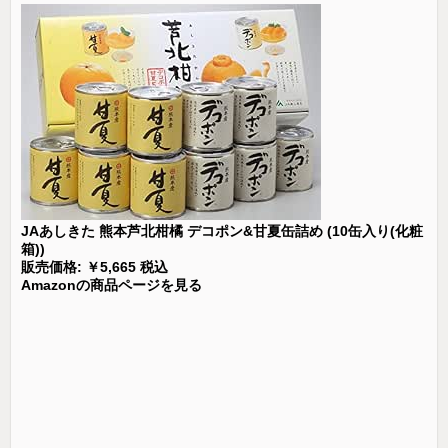
JAあしきた 熊本芦北柑橘 デコポン&甘夏缶詰め (10缶入り(化粧
箱))
販売価格: ￥5,665 税込
Amazonの商品ページを見る