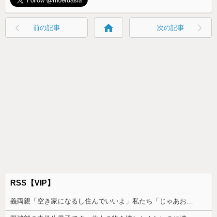
home
前の記事
次の記事
RSS【VIP】
義両親「空き家になるし住んでいいよ」私たち「じゃあお言葉に甘えて…」→引っ越した途端、予想外の出来事が待っていて…