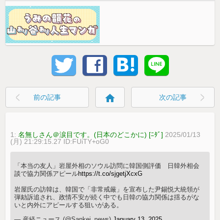
home
前の記事
次の記事
1:
名無しさん＠涙目です。(日本のどこかに) [ﾆﾀﾞ]
2025/01/13
(月) 21:29:15.27 ID:FUiTY+oG0
「本当の友人」岩屋外相のソウル訪問に韓国側評価 日韓外相会
談で協力関係アピール
https://t.co/sjgetjXcxG
岩屋氏の訪韓は、韓国で「非常戒厳」を宣布した尹錫悦大統領が
弾劾訴追され、政情不安が続く中でも日韓の協力関係は揺るがな
いと内外にアピールする狙いがある。
— 産経ニュース (@Sankei_news)
January 13, 2025