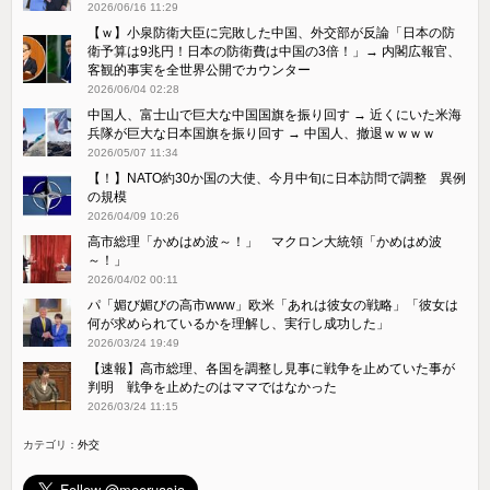
2026/06/16 11:29
【ｗ】小泉防衛大臣に完敗した中国、外交部が反論「日本の防
衛予算は9兆円！日本の防衛費は中国の3倍！」→ 内閣広報官、
客観的事実を全世界公開でカウンター
2026/06/04 02:28
中国人、富士山で巨大な中国国旗を振り回す → 近くにいた米海
兵隊が巨大な日本国旗を振り回す → 中国人、撤退ｗｗｗｗ
2026/05/07 11:34
【！】NATO約30か国の大使、今月中旬に日本訪問で調整 異例
の規模
2026/04/09 10:26
高市総理「かめはめ波～！」 マクロン大統領「かめはめ波
～！」
2026/04/02 00:11
パ「媚び媚びの高市www」欧米「あれは彼女の戦略」「彼女は
何が求められているかを理解し、実行し成功した」
2026/03/24 19:49
【速報】高市総理、各国を調整し見事に戦争を止めていた事が
判明 戦争を止めたのはママではなかった
2026/03/24 11:15
カテゴリ：
外交