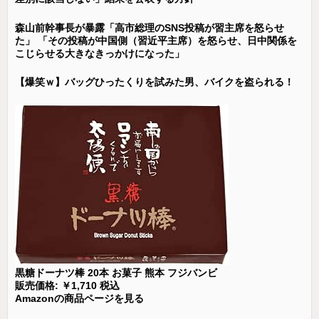
森山前幹事長が暴露「高市総理のSNS投稿が習主席を怒らせ
た」 「その投稿が中国側（習近平主席）を怒らせ、日中関係を
こじらせる大きなきっかけになった」
【爆笑ｗ】バッグひったくりを試みた男、バイクを盗られる！
黒糖ドーナツ棒 20本 お菓子 熊本 フジバンビ
販売価格: ￥1,710 税込
Amazonの商品ページを見る