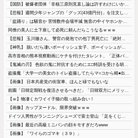
【国防】被爆者団体「非核三原則見直し論は許すわけにいかない」 ネット「議論すらするなと言うのは民主主義的ではない」
【悲報】週間少年ジャンプの「グッズ(43億円分)」を注文し全てキャンセルした女逮捕ｗｗｗｗｗｗｗｗ
「盆踊り」は騒音か 苦情数件会場半減 無音の中イヤホンから流れる曲に合わせ踊るサイレント盆ダンスも
同僚の美人に土下座して必死に頼んだらこうなるｗｗｗ
【悲報】 玉川徹さん、警官の発泡での包丁男死亡に「絶対に死刑にならない罪なのに警察が死刑にした！」 → 元警官のマジレスがコチラ → ………
【神乳】 脱いだら凄いボーイッシュ女子、ボーイッシュがどうでも良くなる ”お○ぱい” がこちらｗｗｗｗｗ
高市首相の熊本視察動画にケチを付けたタレント、「正体バレバレよな」と黒電話の呼び方であっさりと……
【鬼滅の刃】 色欲の鬼に対抗するためにエ□特訓を受ける胡蝶しのぶ…！クールなしのぶが快楽に抗えず翻弄されちゃう…
盗撮魔「大学一の美女のトイレ盗撮してたらマ○コから精●出てきたんだが…」（動画あり）
【画像】 日本共産党の街宣車、ほんと碌でもないな
前園「日韓定期戦を復活させるべきだ」「日韓双方にメリットがある」……日本へのメリットがなにもないんですが、それは
【ｗ】物凄くカワイイ子猫の取っ組み合い！
【画像】カップヌードル、限界突破ｗｗｗ
ドイツ人男性がランニングシューズで富士登山 「足をくじいて動けない」
【画像】最近の高級ミニバンの顔キモすぎだろwww
【画像】「ワイらのゴマキ（３９）」