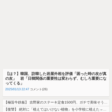
【は？】韓国、訪韓した岩屋外相を評価「困った時の友が真
の友」 岩「日韓関係の重要性は変わらず、むしろ重要にな
ってくる」
2025/01/13 22:47
コメント(26)
【極旨牛鉄板】 吉野家のステーキ定食1500円、ガチで美味そうｗｗｗ
【復讐】 絶対に「植えてはいけない植物」を小学校に植えた→20年経って...