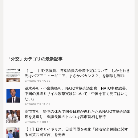
「外交」カテゴリの最新記事
（ ´_ゝ`）野党議員、与党議員の外遊予定について「しかも行き
先はパプアニューギニア。まさかバカンス？」を削除し謝罪
2026/07/19 15:29
茂木外相・小泉防衛相、NATO首脳会議出席 NATO事務総長、
中国の弾道ミサイル攻撃実験について「中国を甘く見てはいけ
ない」
2026/07/09 11:01
高市首相、野党の休みで国会日程が遅れたためNATO首脳会議出
席を見送り ※議長国のトルコは高市首相を招待
2026/07/07 08:13
【！】日本とイギリス、日英同盟を強化「経済安全保障に関す
る日英共同宣言」を発表