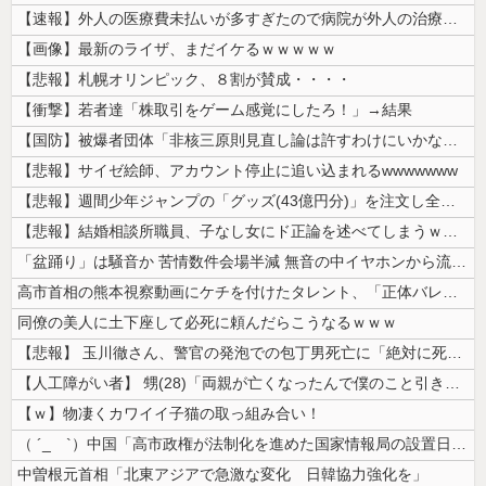
【速報】外人の医療費未払いが多すぎたので病院が外人の治療を断るようにな...
【画像】最新のライザ、まだイケるｗｗｗｗｗ
【悲報】札幌オリンピック、８割が賛成・・・・
【衝撃】若者達「株取引をゲーム感覚にしたろ！」→結果
【国防】被爆者団体「非核三原則見直し論は許すわけにいかない」 ネット「...
【悲報】サイゼ絵師、アカウント停止に追い込まれるwwwwwww
【悲報】週間少年ジャンプの「グッズ(43億円分)」を注文し全てキャンセ...
【悲報】結婚相談所職員、子なし女にド正論を述べてしまうｗｗｗｗ
「盆踊り」は騒音か 苦情数件会場半減 無音の中イヤホンから流れる曲に合...
高市首相の熊本視察動画にケチを付けたタレント、「正体バレバレよな」と黒...
同僚の美人に土下座して必死に頼んだらこうなるｗｗｗ
【悲報】 玉川徹さん、警官の発泡での包丁男死亡に「絶対に死刑にならない...
【人工障がい者】 甥(28)「両親が亡くなったんで僕のこと引き取ってほ...
【ｗ】物凄くカワイイ子猫の取っ組み合い！
（ ´_ゝ`）中国「高市政権が法制化を進めた国家情報局の設置日が7月3...
中曽根元首相「北東アジアで急激な変化 日韓協力強化を」