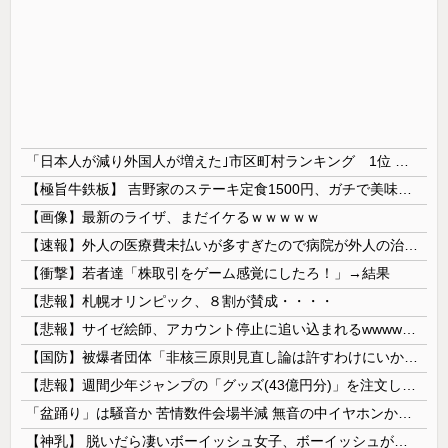
「日本人が減り外国人が増えた｣市区町村ランキング 1位 大阪市、2位 横浜市、3位 名古屋市、4位 京都市、5位 埼玉県川口市
【極旨牛鉄板】 吉野家のステーキ定食1500円、ガチで美味そうｗｗｗ
【画像】最新のライザ、まだイケるｗｗｗｗｗ
【速報】外人の医療費未払いが多すぎたので病院が外人の治療を断るようになってしまう
【衝撃】若者達「株取引をゲーム感覚にしたろ！」→結果
【悲報】札幌オリンピック、８割が賛成・・・・
【悲報】サイゼ絵師、アカウント停止に追い込まれるwwwwwww
【国防】被爆者団体「非核三原則見直し論は許すわけにいかない」 ネット「議論すらするなと言うのは民主主義的ではない」
【悲報】週間少年ジャンプの「グッズ(43億円分)」を注文し全てキャンセルした女逮捕ｗｗｗｗｗｗｗｗ
「盆踊り」は騒音か 苦情数件会場半減 無音の中イヤホンから流れる曲に合わせ踊るサイレント盆ダンスも
【神乳】 脱いだら凄いボーイッシュ女子、ボーイッシュがどうでも良くなる ”お○ぱい” がこちらｗｗｗｗｗ