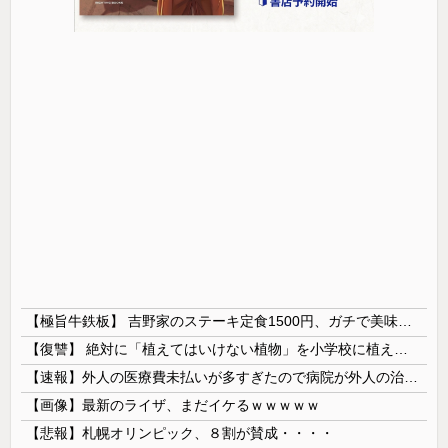
【極旨牛鉄板】 吉野家のステーキ定食1500円、ガチで美味そうｗｗｗ
【復讐】 絶対に「植えてはいけない植物」を小学校に植えた→20年経って見に行くと…「！？」衝撃の光景が・・・
【速報】外人の医療費未払いが多すぎたので病院が外人の治療を断るようになってしまう
【画像】最新のライザ、まだイケるｗｗｗｗｗ
【悲報】札幌オリンピック、８割が賛成・・・・