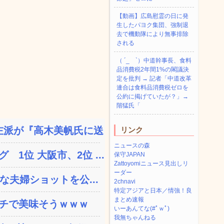
【動画】広島慰霊の日に発
生したパヨク集団、強制退
去で機動隊により無事排除
される
（ ´_ゝ`）中道幹事長、食料
品消費税2年間1%の閣議決
定を批判 → 記者「中道改革
連合は食料品消費税ゼロを
公約に掲げていたが？」→
階猛氏「
派が『高木美帆氏に送られ...
リンク
ニュースの森
位 大阪市、2位 ...
保守JAPAN
Zattoyomiニュース見出しリ
ーダー
な夫婦ショットを公...
2chnavi
特定アジアと日本／情強！良
まとめ速報
ガチで美味そうｗｗｗ
いーあんてな(#ﾟｗﾟ)
我無ちゃんねる