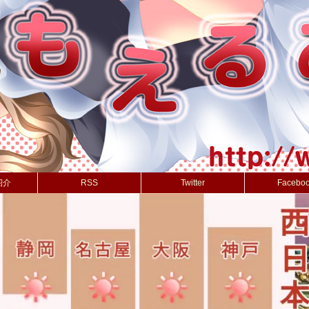
紹介
RSS
Twitter
Facebo