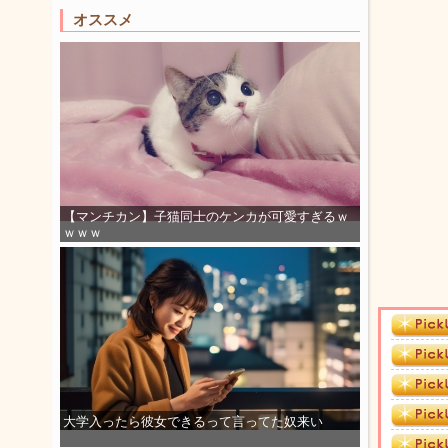
オススメ
【マンチカン】子猫同士のケンカが可愛すぎるｗ
ｗｗｗ
大学入ったら彼女できるって言ってた奴来い