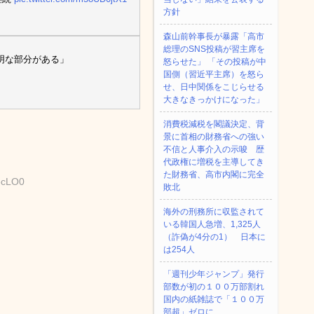
方針
森山前幹事長が暴露「高市
総理のSNS投稿が習主席を
明な部分がある」
怒らせた」 「その投稿が中
国側（習近平主席）を怒ら
せ、日中関係をこじらせる
大きなきっかけになった」
消費税減税を閣議決定、背
景に首相の財務省への強い
不信と人事介入の示唆 歴
代政権に増税を主導してき
た財務省、高市内閣に完全
ecLO0
敗北
海外の刑務所に収監されて
いる韓国人急増、1,325人
（詐偽が4分の1） 日本に
は254人
「週刊少年ジャンプ」発行
部数が初の１００万部割れ
国内の紙雑誌で「１００万
部超」ゼロに