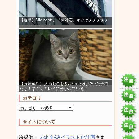
【速報】Microsoft、『神対応』キタァアアアアア
ーーーーーー！！
【分離成功】父の毛色をきれいに受け継いだ子猫
たち！すごくキレイに分かれている！
カテゴリ
サイトについて
絵提供：
２ch全AAイラスト化計画
さま