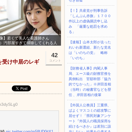
引き容疑
【！】共産党が刑事告訴
「しんぶん赤旗」１７００
件以上の虚偽購読申し込
み 「厳重な処罰を求め
る」
像】若くて美人な看護師さん
【速報】山本太郎が去った
3）汚部屋すぎて掃除してくれる人
集ｗｗｗ
れいわ新選組、新たな党名
は「いのちの党」 略称
42
「いのち」
を受け中居のレギ
コメント
【財務省人事】内閣人事
局、エース級の財務官僚を
異例転出 官邸幹部「協力
的でなかった」※岸田首相
（当時）の秘書官などを歴
任 、岸田首相の後輩
mn3dySLg0
【外国人公務員】三重県、
ぱよくマスコミの総攻撃に
屈せず！「県民対象アンケ
ート『外国人の職員採用を
続けるべきか』は差別に該
継続
pic.twitter.com/m58UD0jtX1
当しない」結果を公表する