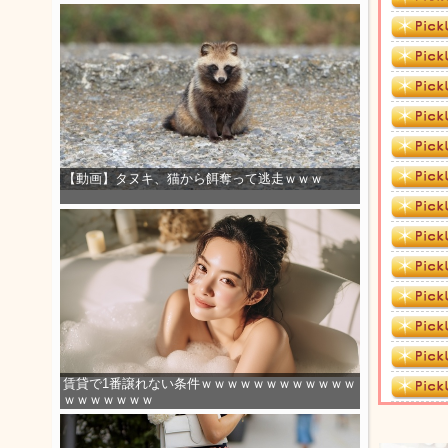
【動画】タヌキ、猫から餌奪って逃走ｗｗｗ
賃貸で1番譲れない条件ｗｗｗｗｗｗｗｗｗｗｗｗ
ｗｗｗｗｗｗｗ