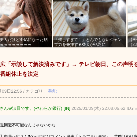
美人だけどBBAになった結
「嬉しすぎて！」とんでもないジャン
【画
ｗｗｗｗｗｗｗｗ
プ力を発揮する柴犬が話題に
（2
を募
広「示談して解決済みです」→ テレビ朝日、この声明
番組休止を決定
月09日22:56 / カテゴリ：
芸能
さん＠涙目です。(やわらか銀行) [IN]
2025/01/09(木) 22:08:05.62 ID:
退回避不可能なんじゃないかな…
】中居正広さん(52)がお詫びコメント発表「トラブルは事実」 芸能活動は