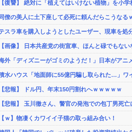
【復讐】 絶対に「植えてはいけない植物」を小学校に
同僚の美人に土下座して必死に頼んだらこうなる
テスラ車を購入しようとしたユーザー、現車を処分
【画像】 日本共産党の街宣車、ほんと碌でもない
海外「ディズニーがゴミのようだ！」日本がアニメ化
積水ハウス「地面師に55億円騙し取られた…」ワイ
【悲報】 ドル円、年末150円割れへｗｗｗｗｗ
【悲報】 玉川徹さん、警官の発泡での包丁男死亡に
【ｗ】物凄くカワイイ子猫の取っ組み合い！