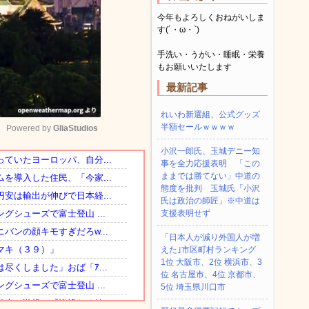
今年もよろしくおねがいしま
す(´・ω・`)
手洗い・うがい・睡眠・栄養
もお願いいたします
最新記事
れいわ新選組、公式グッズ
半額セールｗｗｗｗ
Powered by 
GliaStudios
小沢一郎氏、玉城デニー知
事を全力応援表明 「この
Mute
ままでは勝てない」中道の
態度を批判 玉城氏「小沢
氏は政治の師匠」※中道は
支援表明せず
「日本人が減り外国人が増
えた｣市区町村ランキング
1位 大阪市、2位 横浜市、3
位 名古屋市、4位 京都市、
5位 埼玉県川口市