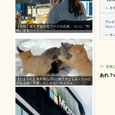
— さや
テレビ
【悲報】楽すぎる在宅ワークの正体、ついに『判
https:
明』する・・・・・・
— サン
20:
名無し
あれ？
【たまらん】無邪気な2匹の柴子犬ともみくちゃに
される猫！可愛いさしかないｗｗｗｗ