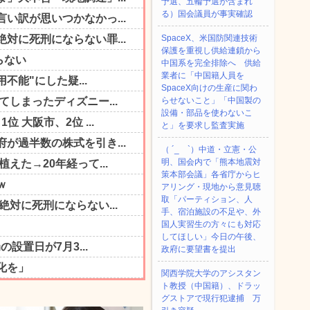
予選、五輪予選が含まれ
る）国会議員が事実確認
SpaceX、米国防関連技術
保護を重視し供給連鎖から
中国系を完全排除へ 供給
業者に「中国籍人員を
SpaceX向けの生産に関わ
らせないこと」「中国製の
設備・部品を使わないこ
と」を要求し監査実施
（ ´_ゝ`）中道・立憲・公
明、国会内で「熊本地震対
策本部会議」各省庁からヒ
アリング・現地から意見聴
取「パーティション、人
手、宿泊施設の不足や、外
国人実習生の方々にも対応
してほしい」今日の午後、
政府に要望書を提出
関西学院大学のアシスタン
ト教授（中国籍）、ドラッ
グストアで現行犯逮捕 万