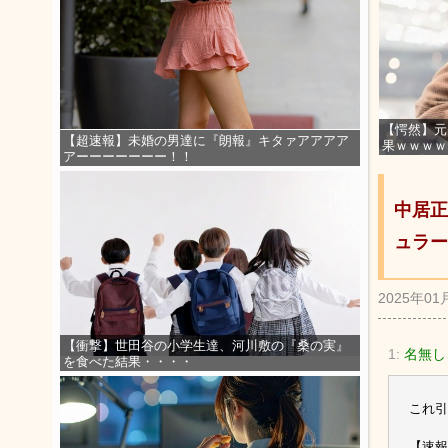
【愕然】元
【超速報】未婚の男達に『朗報』キタァアアアア
果ｗｗｗｗ
アーーーーーーー！！
中居正
ュラー
2025年01
【衝撃】世田谷の小学生達、河川敷の『桑の実』
1:
名無し
を食べた結果・・・・
これ引
【速報