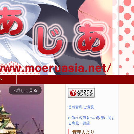
ok
詳しく見る
arrow_forward_ios
首相官邸 ご意見
e-Gov 各府省への政策に関す
る意見・要望
管理人より