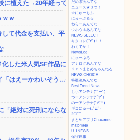
植えた→20年経って...
だめぽあんてな
ニュース★３つ！
☆にゅーもふ
ｗｗｗ
にゅーぷる☆
ねらーあんてな
ウホウホあんてな
して代金を支払い、平日の...
NEWS SELECT
キタコレ(ﾟ∀ﾟ)！！
わくてか！
な
NewsLog
にゅーぷろ
した米人気SF作品に絶...
アナログあんてな
２ｃｈまとめちゃんねる
NEWS CHOICE
「はえーかわいそう…会...
特亜流あんてな
Best Trend News
しぃアンテナ(*ﾟーﾟ)
つーアンテナ(*ﾟ∀ﾟ)
のーアンテナ(ﾟAﾟ* )
ギコにゅー(,,ﾟДﾟ)
「絶対に死刑にならない...
2GET
まとめアプリChaconne
matomeja
U-1NEWS
保守速報