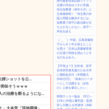
歴代最多得票記録でトップ
当選の河合ゆうすけ市議、
埼玉知事選（来年８月）に
立候補表明！「埼玉県の外
国人問題を解決するには、
知事選で保守の政治家が立
ち上がるしかない」保守一
本化を訴え
（ ´_ゝ`）中国、広島原爆投
下から８１年を迎えたこと
を受け「日本は原爆被害者
の立場で同情を買おうとす
るのを止めろ」
【平等は？】文科省、若手
女性研究者支援のため大学
に補助金交付（年間最大
5000万円）「将来のリーダ
ーとして活躍する（女性
の）人材を輩出したい」
韓国サッカー協会 2011～
12年に外国人審判員・監督
官ら10数人を性接待（W杯