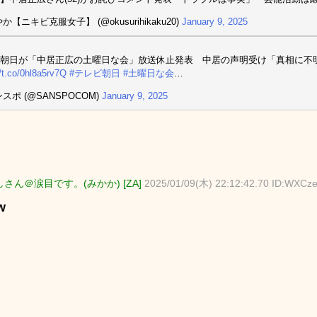
か【ニキビ克服女子】 (@okusurihikaku20)
January 9, 2025
朝日が「中居正広の土曜日な会」放送休止発表 中居の声明受け「真相に不
//t.co/0hl8a5rv7Q
#テレビ朝日
#土曜日な会
…
スポ (@SANSPOCOM)
January 9, 2025
さん＠涙目です。(みかか) [ZA]
2025/01/09(木) 22:12:42.70 ID:WXCz
w