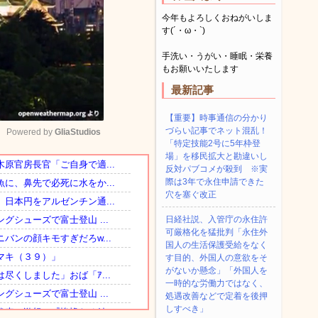
今年もよろしくおねがいしま
す(´・ω・`)
手洗い・うがい・睡眠・栄養
もお願いいたします
最新記事
【重要】時事通信の分かり
づらい記事でネット混乱！
Powered by 
GliaStudios
「特定技能2号に5年枠登
場」を移民拡大と勘違いし
反対パブコメが殺到 ※実
Mute
際は3年で永住申請できた
穴を塞ぐ改正
日経社説、入管庁の永住許
可厳格化を猛批判「永住外
国人の生活保護受給をなく
す目的、外国人の意欲をそ
がないか懸念」「外国人を
一時的な労働力ではなく、
処遇改善などで定着を後押
しすべき」