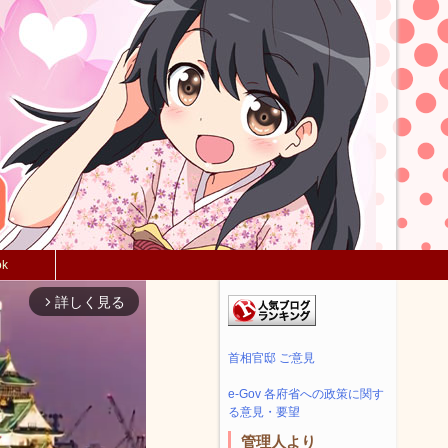
ok
詳しく見る
arrow_forward_ios
首相官邸 ご意見
e-Gov 各府省への政策に関す
る意見・要望
管理人より