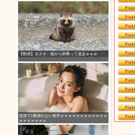
【動画】タヌキ、猫から餌奪って逃走ｗｗｗ
賃貸で1番譲れない条件ｗｗｗｗｗｗｗｗｗｗｗｗ
ｗｗｗｗｗｗｗ