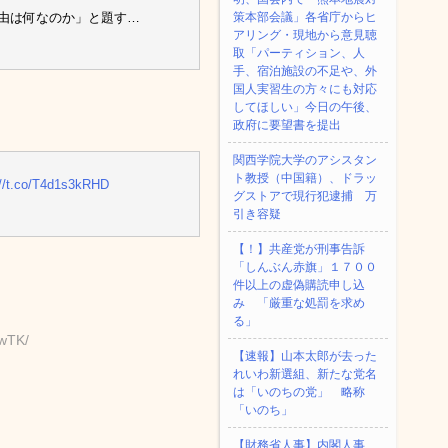
理由は何なのか」と題す…
策本部会議」各省庁からヒ
アリング・現地から意見聴
取「パーティション、人
手、宿泊施設の不足や、外
国人実習生の方々にも対応
してほしい」今日の午後、
政府に要望書を提出
関西学院大学のアシスタン
ト教授（中国籍）、ドラッ
://t.co/T4d1s3kRHD
グストアで現行犯逮捕 万
引き容疑
【！】共産党が刑事告訴
「しんぶん赤旗」１７００
件以上の虚偽購読申し込
み 「厳重な処罰を求め
る」
iwTK/
【速報】山本太郎が去った
れいわ新選組、新たな党名
は「いのちの党」 略称
「いのち」
【財務省人事】内閣人事