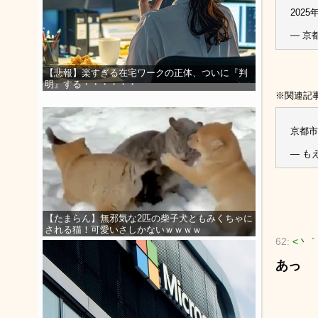
202
— 京都
【悲報】楽すぎる在宅ワークの正体、ついに『判
明』する・・・・・・
※関連記
京都市
— もえ
【たまらん】無邪気な2匹の柴子犬ともみくちゃに
される猫！可愛いさしかないｗｗｗｗ
62:
<丶｀
あっ