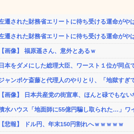
左遷された財務省エリートに待ち受ける運命がやば
左遷された財務省エリートに待ち受ける運命がやば
【画像】 福原遥さん、意外とあるｗ
日本をダメにした総理大臣、ワースト１位が同点
ジャンポケ斎藤と代理人のやりとり、「地獄すぎて
【画像】 日本共産党の街宣車、ほんと碌でもない
積水ハウス「地面師に55億円騙し取られた…」ワイ
【悲報】 ドル円、年末150円割れへｗｗｗｗｗ