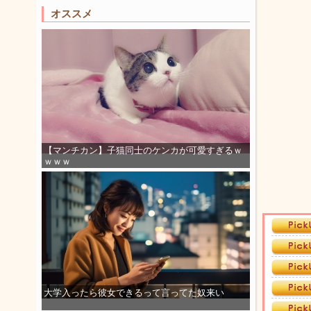
オススメ
【マンチカン】子猫同士のケンカが可愛すぎるｗ
ｗｗｗ
大学入ったら彼女できるって言ってた奴来い