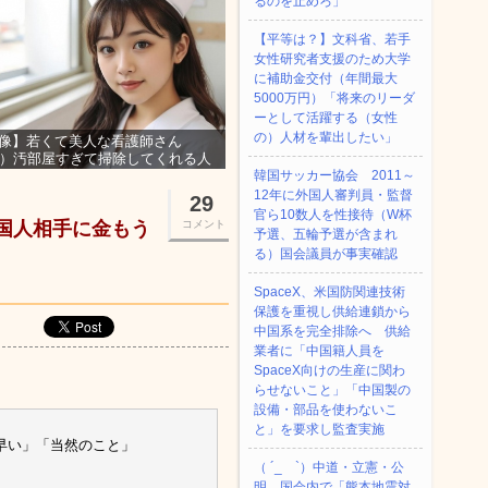
るのを止めろ」
【平等は？】文科省、若手
女性研究者支援のため大学
に補助金交付（年間最大
5000万円）「将来のリーダ
ーとして活躍する（女性
の）人材を輩出したい」
像】若くて美人な看護師さん
3）汚部屋すぎて掃除してくれる人
集ｗｗｗ
韓国サッカー協会 2011～
12年に外国人審判員・監督
29
官ら10数人を性接待（W杯
国人相手に金もう
コメント
予選、五輪予選が含まれ
る）国会議員が事実確認
SpaceX、米国防関連技術
保護を重視し供給連鎖から
中国系を完全排除へ 供給
業者に「中国籍人員を
SpaceX向けの生産に関わ
らせないこと」「中国製の
設備・部品を使わないこ
と」を要求し監査実施
早い」「当然のこと」
（ ´_ゝ`）中道・立憲・公
明、国会内で「熊本地震対