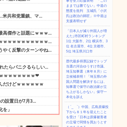
事を全力応援表明 「この
ままでは勝てない」中道の
態度を批判 玉城氏「小沢
氏は政治の師匠」※中道は
支援表明せず
「日本人が減り外国人が増
えた｣市区町村ランキング
1位 大阪市、2位 横浜市、3
位 名古屋市、4位 京都市、
5位 埼玉県川口市
歴代最多得票記録でトップ
当選の河合ゆうすけ市議、
埼玉知事選（来年８月）に
立候補表明！「埼玉県の外
国人問題を解決するには、
知事選で保守の政治家が立
ち上がるしかない」保守一
本化を訴え
（ ´_ゝ`）中国、広島原爆投
下から８１年を迎えたこと
を受け「日本は原爆被害者
の立場で同情を買おうとす