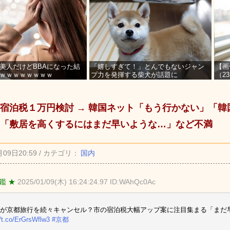
美人だけどBBAになった結
「嬉しすぎて！」とんでもないジャン
【画
ｗｗｗｗｗｗｗｗ
プ力を発揮する柴犬が話題に
（2
を募
宿泊税１万円検討 → 韓国ネット「もう行かない」「韓
「敷居を高くするにはまだ早いような…」など不満
月09日20:59 / カテゴリ：
国内
鑑 ★
2025/01/09(木) 16:24:24.97 ID:WAhQc0Ac
人が京都旅行を続々キャンセル？市の宿泊税大幅アップ案に注目集まる「まだ
//t.co/ErGrsWflw3
#京都