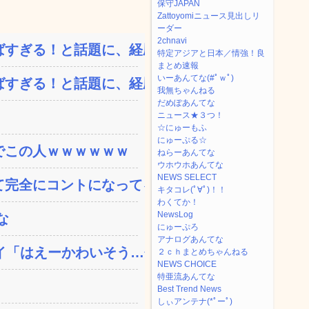
保守JAPAN
Zattoyomiニュース見出しリ
ーダー
2chnavi
すぎる！と話題に、経歴自...
特定アジアと日本／情強！良
まとめ速報
いーあんてな(#ﾟｗﾟ)
すぎる！と話題に、経歴自...
我無ちゃんねる
だめぽあんてな
ニュース★３つ！
☆にゅーもふ
にゅーぷる☆
でこの人ｗｗｗｗｗｗ
ねらーあんてな
ウホウホあんてな
NEWS SELECT
完全にコントになってる…...
キタコレ(ﾟ∀ﾟ)！！
わくてか！
NewsLog
な
にゅーぷろ
アナログあんてな
「はえーかわいそう…会...
２ｃｈまとめちゃんねる
NEWS CHOICE
特亜流あんてな
Best Trend News
しぃアンテナ(*ﾟーﾟ)