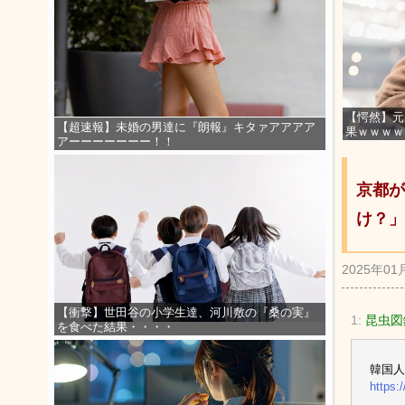
【愕然】元
【超速報】未婚の男達に『朗報』キタァアアアア
果ｗｗｗｗ
アーーーーーーー！！
京都が
け？」
2025年01
【衝撃】世田谷の小学生達、河川敷の『桑の実』
1:
昆虫図
を食べた結果・・・・
韓国
https: