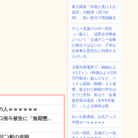
東大調査「外国人受け入れ
反対」大幅増（20.7pt
増）、若い世代で増加幅大
デニー支援の小沢一郎氏
（一般人）、辺野古沖事故
について「玉城デニー知事
の責任ではないが、不幸な
出来事を悪宣伝に利用する
人がいる」
太陽光発電所で、銅線およ
そ2.2トン（時価およそ330
万円相当）盗んだなど、ベ
トナム国籍（無職）２人逮
捕、盗まれた銅線の半分は
すでに売却 富山で「金属
盗対策法違反（去年9月施
行）」による検挙は初
れいわ新選組、公式グッズ
半額セールｗｗｗｗ
小沢一郎氏、玉城デニー知