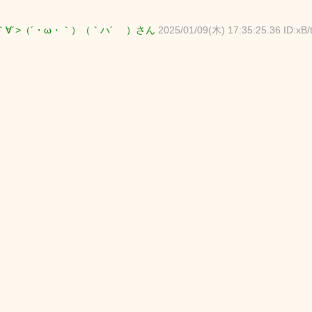
｀∀´>（´・ω・｀）（｀ハ´ ）さん
2025/01/09(木) 17:35:25.36 ID:xB