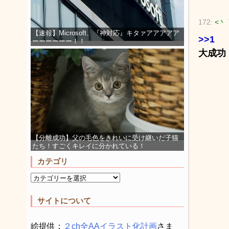
172:
<丶
【速報】Microsoft、『神対応』キタァアアアアア
>>1
ーーーーーー！！
大成功
【分離成功】父の毛色をきれいに受け継いだ子猫
たち！すごくキレイに分かれている！
カテゴリ
サイトについて
絵提供：
２ch全AAイラスト化計画
さま