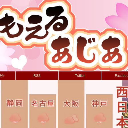
紹介
RSS
Twitter
Facebo