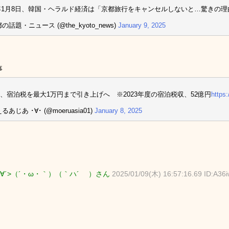
5年1月8日、韓国・ヘラルド経済は「京都旅行をキャンセルしないと…驚きの
の話題・ニュース (@the_kyoto_news)
January 9, 2025
事
、宿泊税を最大1万円まで引き上げへ ※2023年度の宿泊税収、52億円
https
るあじあ ･∀･ (@moeruasia01)
January 8, 2025
∀´>（´・ω・｀）（｀ハ´ ）さん
2025/01/09(木) 16:57:16.69 ID:A36