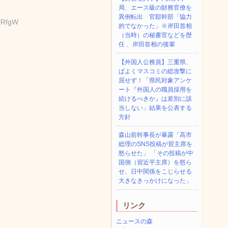
局、エース級の財務官僚を
異例転出 官邸幹部「協力
/tRfgW
的でなかった」※岸田首相
（当時）の秘書官などを歴
任 、岸田首相の後輩
【外国人公務員】三重県、
ぱよくマスコミの総攻撃に
屈せず！「県民対象アンケ
ート『外国人の職員採用を
続けるべきか』は差別に該
当しない」結果を公表する
方針
森山前幹事長が暴露「高市
総理のSNS投稿が習主席を
怒らせた」 「その投稿が中
国側（習近平主席）を怒ら
せ、日中関係をこじらせる
大きなきっかけになった」
リンク
ニュースの森