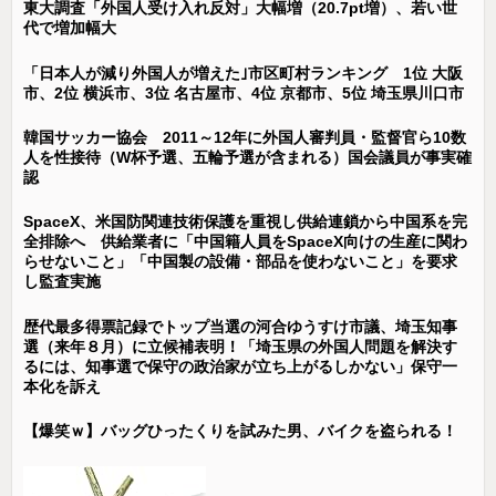
東大調査「外国人受け入れ反対」大幅増（20.7pt増）、若い世
代で増加幅大
「日本人が減り外国人が増えた｣市区町村ランキング 1位 大阪
市、2位 横浜市、3位 名古屋市、4位 京都市、5位 埼玉県川口市
韓国サッカー協会 2011～12年に外国人審判員・監督官ら10数
人を性接待（W杯予選、五輪予選が含まれる）国会議員が事実確
認
SpaceX、米国防関連技術保護を重視し供給連鎖から中国系を完
全排除へ 供給業者に「中国籍人員をSpaceX向けの生産に関わ
らせないこと」「中国製の設備・部品を使わないこと」を要求
し監査実施
歴代最多得票記録でトップ当選の河合ゆうすけ市議、埼玉知事
選（来年８月）に立候補表明！「埼玉県の外国人問題を解決す
るには、知事選で保守の政治家が立ち上がるしかない」保守一
本化を訴え
【爆笑ｗ】バッグひったくりを試みた男、バイクを盗られる！