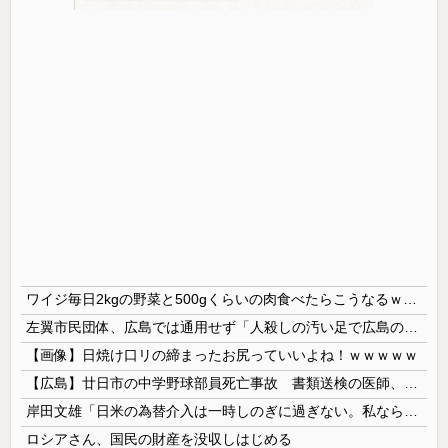
ワイジ毎日2kgの野菜と500gくらいの肉食べたらこうなるｗｗｗ
左翼市民団体、広島では通用せず「人殺しの汚い足で広島の土を踏むな！」→広島県民「お前らの方が汚いんじゃ！」「ワシらが広島県民じゃ」
【画像】日焼け口リの締まったお尻っていいよね！ｗｗｗｗｗ
【広島】廿日市の中学野球部員死亡事故 書類送検の医師、別人のCT画像で診察した疑い 頭部出血に気づかなかった可能性
岸田文雄「日米の為替介入は一時しのぎに過ぎない。私なら円を強くすることが出来る」
ロシアさん、国民の財産を没収しはじめる