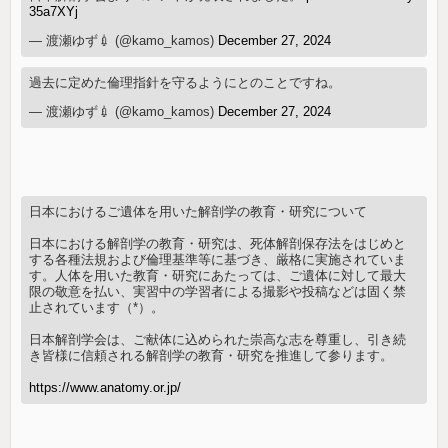
35a7XYj
— 渡瀬ゆず💉 (@kamo_kamos)
December 27, 2024
過去に定めた倫理指針を守るようにとのことですね。
— 渡瀬ゆず💉 (@kamo_kamos)
December 27, 2024
日本におけるご遺体を用いた解剖学の教育・研究について
日本における解剖学の教育・研究は、死体解剖保存法をはじめと
する各種法規および倫理基準等に基づき、厳格に実施されていま
す。人体を用いた教育・研究にあたっては、ご遺体に対して最大
限の敬意を払い、実習中の学習者による撮影や投稿などは固く禁
止されています（*）。
日本解剖学会は、ご献体に込められた崇高な志を尊重し、引き続
き皆様に信頼される解剖学の教育・研究を推進して参ります。
https://www.anatomy.or.jp/