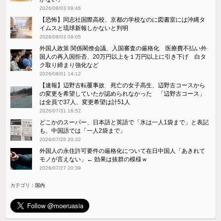
2026/08/03 09:46
【恐怖】同志社国際高校、京都の学校なのに図書室には沖縄タ
イムスと琉球新報しかないと判明
2026/08/03 09:05
外国人政策 関係閣僚会議、入国審査の厳格化 医療費不払い外
国人の再入国拒否、20万円以上を１万円以上に引き下げ 白タ
ク取り締まり強化など
2026/08/01 14:12
【速報】辺野古転覆事故 死亡の女子高生、辺野古コースから
の変更を希望していたが認められなかった 「辺野古コース」
は全員で37人、変更希望は計51人
2026/07/31 16:52
どこかのスーパー、日本語と英語で「氷は一人1袋まで」と表記
も、中国語では「一人2袋まで」
2026/07/28 20:32
外国人の永住許可要件の厳格化について在日中国人「あきれて
モノが言えない」← 効果は抜群の模様ｗ
2026/07/27 20:39
カテゴリ：
国内