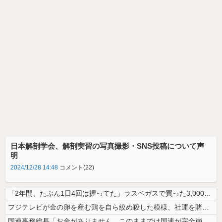
日本解剖学会、解剖実習の写真撮影・SNS投稿について声
明
2024/12/28 14:48
コメント(22)
「2年間、たぶん1日4回は握ってた」ラスベガスで買った3,000円のキ...
フジテレビが金の卵を産む鶏を自ら絞め殺した模様、社運を賭けたドル箱コン...
国連事務総長「お金がありません。このままでは国連が完全崩壊します。助け...