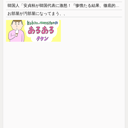
韓国人「安貞桓が韓国代表に激怒！『惨憺たる結果、徹底的な刷新が必要だ』と監督や協会を痛烈批判」
お部屋が汚部屋になってまう、、