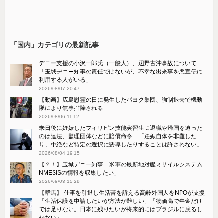
「国内」カテゴリの最新記事
デニー支援の小沢一郎氏（一般人）、辺野古沖事故について
「玉城デニー知事の責任ではないが、不幸な出来事を悪宣伝に
利用する人がいる」
2026/08/07 20:47
【動画】広島慰霊の日に発生したパヨク集団、強制退去で機動
隊により無事排除される
2026/08/06 11:12
来日後に妊娠したフィリピン技能実習生に退職や帰国を迫った
のは違法、監理団体などに賠償命令 「妊娠自体を非難した
り、中絶など特定の選択に誘導したりすることは許されない」
2026/08/04 19:15
【？！】玉城デニー知事「米軍の最新地対艦ミサイルシステム
NMESISの情報を収集したい」
2026/08/03 15:29
【群馬】 仕事を引退し生活苦を訴える高齢外国人をNPOが支援
「生活保護を申請したいが方法が難しい」「物価高で年金だけ
では足りない。日本に残りたいが将来的にはブラジルに戻るし
かない」