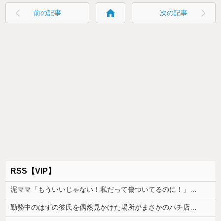
home
前の記事
次の記事
RSS【VIP】
泥ママ「もういいじゃない！私だって傷ついてるのに！」→盗みを責められた泥ママがまさかの被害者アピール。その言い分に周囲から笑いが漏れてしまい…
勤務中のはずの彼氏を偶然見かけた場所がまさかのパチ店だった。楽しそうな姿を見た私は思わず固まり…