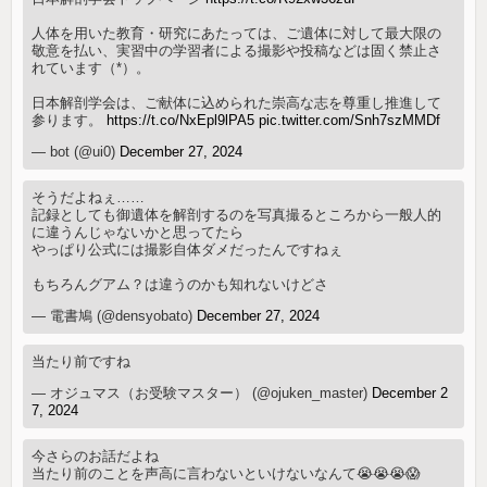
人体を用いた教育・研究にあたっては、ご遺体に対して最大限の
敬意を払い、実習中の学習者による撮影や投稿などは固く禁止さ
れています（*）。
日本解剖学会は、ご献体に込められた崇高な志を尊重し推進して
参ります。
https://t.co/NxEpl9lPA5
pic.twitter.com/Snh7szMMDf
— bot (@ui0)
December 27, 2024
そうだよねぇ……
記録としても御遺体を解剖するのを写真撮るところから一般人的
に違うんじゃないかと思ってたら
やっぱり公式には撮影自体ダメだったんですねぇ
もちろんグアム？は違うのかも知れないけどさ
— 電書鳩 (@densyobato)
December 27, 2024
当たり前ですね
— オジュマス（お受験マスター） (@ojuken_master)
December 2
7, 2024
今さらのお話だよね
当たり前のことを声高に言わないといけないなんて😭😭😭😱