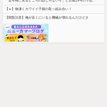
「近年稀に見るどころの話じゃないぞ」と台風15号の予想進路に困惑する人が多数、偏西風が全く通用していないんだけど……
【ｗ】物凄くカワイイ子猫の取っ組み合い！
【閲覧注意】俺が近くにいると機械が壊れるんだけどさ