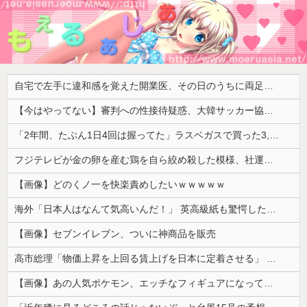
自宅で左手に違和感を覚えた開業医、その日のうちに両足が動かなくなり入院すると……
【今はやってない】審判への性接待疑惑、大韓サッカー協会が声明「現在は一切発生していない」「世界中のサッカー界関係者の皆さんにお詫び」
「2年間、たぶん1日4回は握ってた」ラスベガスで買った3,000円のキーホルダーを調べたら
フジテレビが金の卵を産む鶏を自ら絞め殺した模様、社運を賭けたドル箱コンテンツが御蔵入りになってしまい……
【画像】どのくノ一を快楽責めしたいｗｗｗｗｗ
海外「日本人はなんて気高いんだ！」 英高級紙も驚愕した極限の中の日本人の姿に世界が衝撃
【画像】セブンイレブン、ついに神商品を販売
高市総理「物価上昇を上回る賃上げを日本に定着させる」 →国家公務員月給3.51％増へ 人事院の勧告を受け
【画像】あの人気ポケモン、エッチなフィギュアになってしまう