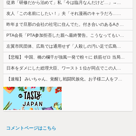
従弟「研修だから泊めて」私「今は臨月なんだけど…」→断りきれず了承したら、さらに図々しい要求まで飛び出して…
友人「この名前にしたい！」夫「それ漫画のキャラだろ…」→子供の名付けを巡って夫婦が大揉めになり…
昨年まで旦那の会社の社宅に住んでた。付き合いのあるAさんから友達扱いされるのが不愉快で返答がずれてる
PTA会長「PTA参加拒否した親へ最終警告。こうなってもいい？」
左翼市民団体、広島では通用せず「人殺しの汚い足で広島の土を踏むな！」→広島県民「お前らの方が汚いんじゃ！」「ワシらが広島県民じゃ」
【悲報】 中国、橋の欄干が強風一発で粉々に 鉄筋ゼロ 当局「接着剤でくっつけただけ」「正常で、品質問題はない」
日本をダメにした総理大臣、ワースト１位が同点でこの人ｗｗｗｗｗｗ
【速報】 みいちゃん、覚醒し戦闘民族化。お子様二人をフルボッコにしてしまう
コメントページはこちら