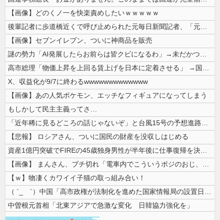
【画像】どのくノ一を快楽責めしたいｗｗｗｗｗ
後輩記者に歩道橋近くで呼び止められた元毎日新聞記者、「元毎日と名乗って...
【画像】セブンイレブン、ついに神商品を販売
謎の勢力「AI発展したらお前らは皆クビになるわ」→未だかつてAIのせい...
高市総理「物価上昇を上回る賃上げを日本に定着させる」 →国家公務員月給...
X、収益化が9/7に終わるwwwwwwwwwwwww
【画像】あの人気ポケモン、エッチなフィギュアになってしまう
もしかして民主主義ってさ…
「近年稀に見るどころの話じゃないぞ」と台風15号の予想進路に困惑する人...
【悲報】 ロシアさん、ついに国民の財産を没収しはじめる
資産1億円突破でFIREの45歳独身男性が半年後に仕事復帰を決意した「...
【画像】 まんさん、ブチ切れ「電車内でこういうポジのおじ、ガチでイラネ...
【ｗ】物凄くカワイイ子猫の取っ組み合い！
（ ´_ゝ`）中国「高市政権が法制化を進めた国家情報局の設置日が7月3...
中曽根元首相「北東アジアで急激な変化 日韓協力強化を」