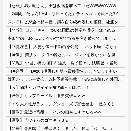
【悲報】堀大輔さん、実は仮眠を取っていたWWWWWWWWWWWWWWWWWWWWWWWWWWWWWWWWWWWWWWWWWW
「2年間、たぶん1日4回は握ってた」ラスベガスで買った3,000円のキーホルダーを調べたら
フジテレビが金の卵を産む鶏を自ら絞め殺した模様、社運を賭けたドル箱コンテンツが御蔵入りになってしまい……
【悲報】 ロシアさん、ついに国民の財産を没収しはじめる
本田望結、お○ぱいがでかすぎて浴衣を突き破ってしまう…
【閲覧注意】 人妻がヌード動画を公開 ⇒ ネット民「赤ちゃんに絶対に母乳を上げないで！」（衝撃動画）
【画像】 美少女「女性の皆さんへ。パンツを履かずにを履いてみてください」
【悲報】 中国、橋の欄干が強風一発で粉々に 鉄筋ゼロ 当局「接着剤でくっつけただけ」「正常で、品質問題はない」
PTA会長「PTA参加拒否した親へ最終警告。こうなってもいい？」
韓国のサッカー協会、W杯予選等を裁くために訪韓した外国人審判を「性接待」していた……大して強くもないチームが潤沢な予算を持ってりゃそうなるわな
【ｗ】物凄くカワイイ子猫の取っ組み合い！
【画像】カップヌードル、限界突破ｗｗｗ
ドイツ人男性がランニングシューズで富士登山 「足をくじいて動けない」
【画像】最近の高級ミニバンの顔キモすぎだろwww
【画像】「ワイらのゴマキ（３９）」
【悲報】美容師「…手は尽くしました」おば「ｱｯ…ｯｽ…」→