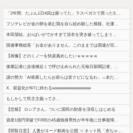
「2年間、たぶん1日4回は握ってた」ラスベガスで買った3,000円のキーホルダーを調べたら
フジテレビが金の卵を産む鶏を自ら絞め殺した模様、社運を賭けたドル箱コンテンツが御蔵入りになってしまい……
本田望結、お○ぱいがでかすぎて浴衣を突き破ってしまう…
国連事務総長「お金がありません。このままでは国連が完全崩壊します。助けて下さい」
【画像】どのくノ一を快楽責めしたいｗｗｗｗｗ
後輩記者に歩道橋近くで呼び止められた元毎日新聞記者、「元毎日と名乗ってSNSで活動するな」と要求されてしまい……
謎の勢力「AI発展したらお前らは皆クビになるわ」→未だかつてAIのせいで失業したG民が0人の理由
X、収益化が9/7に終わるwwwwwwwwwwwww
もしかして民主主義ってさ…
【悲報】 ロシアさん、ついに国民の財産を没収しはじめる
資産1億円突破でFIREの45歳独身男性が半年後に仕事復帰を決意した「1通の通知」
【閲覧注意】 人妻がヌード動画を公開 ⇒ ネット民「赤ちゃんに絶対に母乳を上げないで！」（衝撃動画）