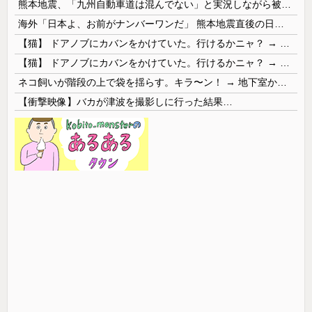
熊本地震、「九州自動車道は混んでない」と実況しながら被災地へ向かう有名アナなどに批判殺到 全国紙記者「最新の状況をいち早く伝えることは報道機関としての責務」「情報を取り上げることには大きな意義がある」
海外「日本よ、お前がナンバーワンだ」 熊本地震直後の日本の対応のスピードに世界が衝撃
【猫】 ドアノブにカバンをかけていた。行けるかニャ？ → 猫はこうなります…
【猫】 ドアノブにカバンをかけていた。行けるかニャ？ → 猫はこうなります…
ネコ飼いが階段の上で袋を揺らす。キラ〜ン！ → 地下室からヤツが現れる…
【衝撃映像】バカが津波を撮影しに行った結果…