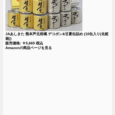
JAあしきた 熊本芦北柑橘 デコポン&甘夏缶詰め (10缶入り(化粧
箱))
販売価格: ￥5,665 税込
Amazonの商品ページを見る