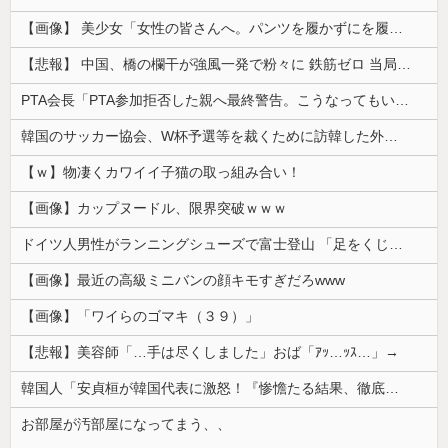
【画像】 美少女「女性の皆さんへ。パンツを履かずにを履いてみてください」
【悲報】 中国、橋の欄干が強風一発で粉々に 鉄筋ゼロ 当局「接着剤でくっつけただけ」「正常で、品質問題はない」
PTA会長「PTA参加拒否した親へ最終警告。こうなってもいい？」
韓国のサッカー協会、W杯予選等を裁くために訪韓した外国人審判を「性接待」していた……大して強くもないチームが潤沢な予算を持ってりゃそうなるわな
【ｗ】物凄くカワイイ子猫の取っ組み合い！
【画像】カップヌードル、限界突破ｗｗｗ
ドイツ人男性がランニングシューズで富士登山 「足をくじいて動けない」
【画像】最近の高級ミニバンの顔キモすぎだろwww
【画像】「ワイらのゴマキ（３９）」
【悲報】美容師「…手は尽くしました」おば「ｱｯ…ｯｽ…」→
韓国人「安貞桓が韓国代表に激怒！『惨憺たる結果、徹底的な刷新が必要だ』と監督や協会を痛烈批判」
お部屋が汚部屋になってまう、、