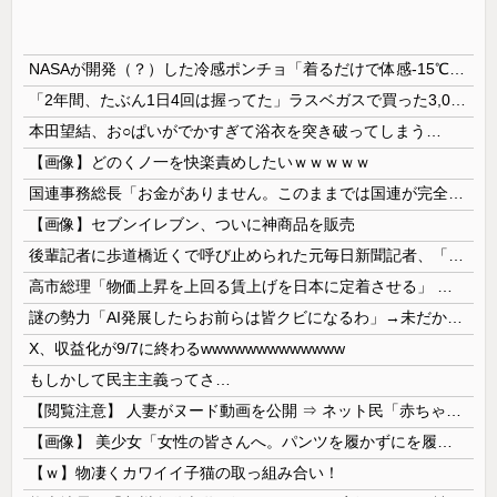
NASAが開発（？）した冷感ポンチョ「着るだけで体感-15℃」←これ
「2年間、たぶん1日4回は握ってた」ラスベガスで買った3,000円のキーホルダーを調べたら
本田望結、お○ぱいがでかすぎて浴衣を突き破ってしまう…
【画像】どのくノ一を快楽責めしたいｗｗｗｗｗ
国連事務総長「お金がありません。このままでは国連が完全崩壊します。助けて下さい」
【画像】セブンイレブン、ついに神商品を販売
後輩記者に歩道橋近くで呼び止められた元毎日新聞記者、「元毎日と名乗ってSNSで活動するな」と要求されてしまい……
高市総理「物価上昇を上回る賃上げを日本に定着させる」 →国家公務員月給3.51％増へ 人事院の勧告を受け
謎の勢力「AI発展したらお前らは皆クビになるわ」→未だかつてAIのせいで失業したG民が0人の理由
X、収益化が9/7に終わるwwwwwwwwwwwww
もしかして民主主義ってさ…
【閲覧注意】 人妻がヌード動画を公開 ⇒ ネット民「赤ちゃんに絶対に母乳を上げないで！」（衝撃動画）
【画像】 美少女「女性の皆さんへ。パンツを履かずにを履いてみてください」
【ｗ】物凄くカワイイ子猫の取っ組み合い！