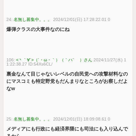
24:
名無し募集中。。。
2024/12/01(日) 17:28:22.01 0
爆弾クラスの大事件なのにね
106:
<丶｀∀´>（´・ω・｀）（｀ハ´ ）さん
2024/11/27(水) 1
1:22:38.27 ID:54Xs6CL/
裏金なんて目じゃないレベルの自民党への攻撃材料なの
にマスコミも特定野党もだんまりなところがお察しだよ
なw
25:
名無し募集中。。。
2024/12/01(日) 18:09:08.61 0
メディアにも行政にも経済界隈にも司法にも入り込んで