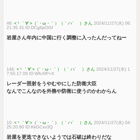
48:
<丶｀∀´>（´・ω・｀）（｀ハ´ ）さん
2024/11/27(水) 06:
21:35.31 ID:DCg6pOGf
岩屋さん年内に中国に行く調整に入ったんだってねー
146:
<丶｀∀´>（´・ω・｀）（｀ハ´ ）さん
2024/11/27(水) 1
7:55:17.09 ID:Wfc/0P+X
レーダー照射をうやむやにした防衛大臣
なんでこんなのを外務や防衛に使うのかわからん
10:
<丶｀∀´>（´・ω・｀）（｀ハ´ ）さん
2024/11/27(水) 04:
25:20.80 ID:KkGCxv3Q
岩屋を更迭できないようでは石破は終わりだな