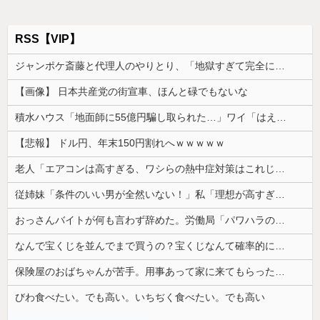
RSS【VIP】
ジャンポケ斎藤と代理人のやりとり、「地獄すぎて完全にコントになってる……」と衝撃を受ける人が続出中
【画像】 日本共産党の街宣車、ほんと碌でもないな
積水ハウス「地面師に55億円騙し取られた…」ワイ「はえーかわいそう…会社滅茶苦茶やろなぁ」
【悲報】 ドル円、年末150円割れへｗｗｗｗｗ
老人「エアコンは高すぎる、ワシらの熱中症対策はこれじゃよ」
従姉妹「条件のいい男が全然いない！」私「理想が高すぎるんじゃ…？」→婚活の愚痴を聞き続けた結果…
おっさんバイトが何も言わず辞めた。労働局「パワハラの通報がありました」俺「えっ、教育係は俺ですが…」→突然の聞き取り調査が始まり…
なんで宝くじを並んでまで買うの？宝くじなんて確率的に当選する可能性は低いのに...
保険屋のおばちゃんが苦手。用事あって家に来てもらったらずっと自分の話ばかり3,4時間も聞かされた
びわ食べたい。でも高い。いちぢく食べたい。でも高い