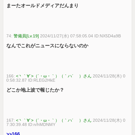
まーたオールドメディアだんまり
74:
警備員[Lv.19]
2024/11/27(水) 07:58:05.04 ID:NX5D4a9B
なんでこれがニュースにならないのか
166:
<丶｀∀´>（´・ω・｀）（｀ハ´ ）さん
2024/11/28(木) 0
0:58:32.87 ID:RLEG2HkE
どこか地上波で報じたか？
167:
<丶｀∀´>（´・ω・｀）（｀ハ´ ）さん
2024/11/28(木) 0
7:30:39.48 ID:n/hMDNMY
>>166