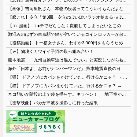
【画像】吉岡里帆さん、本物の役者ってこういうもんだよなと話題に
【艦これ】夕立「第3回、夕立のぽいぽいラジオ始まるっぽいよ！」
【エ□漫画】 エ●チでだらしなく変貌してしまったいとこのお姉ちゃんにチン○ン搾り取られちゃうショタ君…！
激混みのはずの東京駅で鍵が空いているコインロッカーが散見、「ラッキー」と思って中を確認してみると……
【投稿動画】 トー横女子さん、わずか3,000円をもらうために大人のチ●ポをしゃぶってしまう…
【ｗ】物凄くカワイイ子猫の取っ組み合い！
熊本地震、「九州自動車道は混んでない」と実況しながら被災地へ向かう有名アナなどに批判殺到 全国紙記者「最新の状況をいち早く伝えることは報道機関としての責務」「情報を取り上げることには大きな意義がある」
海外「日本よ、お前がナンバーワンだ」 熊本地震直後の日本の対応のスピードに世界が衝撃
【猫】 ドアノブにカバンをかけていた。行けるかニャ？ → 猫はこうなります…
【猫】 ドアノブにカバンをかけていた。行けるかニャ？ → 猫はこうなります…
ネコ飼いが階段の上で袋を揺らす。キラ〜ン！ → 地下室からヤツが現れる…
【衝撃映像】バカが津波を撮影しに行った結果…