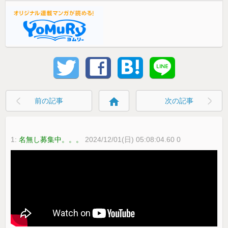
home
前の記事
次の記事
1:
名無し募集中。。。
2024/12/01(日) 05:08:04.60 0