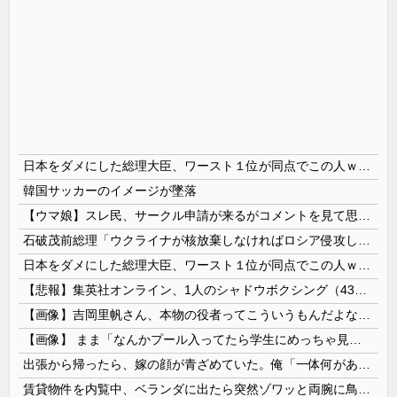
日本をダメにした総理大臣、ワースト１位が同点でこの人ｗｗｗｗｗｗ
韓国サッカーのイメージが墜落
【ウマ娘】スレ民、サークル申請が来るがコメントを見て思わず拒否してしまう
石破茂前総理「ウクライナが核放棄しなければロシア侵攻しなかった」！
日本をダメにした総理大臣、ワースト１位が同点でこの人ｗｗｗｗｗｗ
【悲報】集英社オンライン、1人のシャドウボクシング（43億注文）によって長期間業務を妨害され続けていた模様・・・
【画像】吉岡里帆さん、本物の役者ってこういうもんだよなと話題に
【画像】 まま「なんかプール入ってたら学生にめっちゃ見られたw」
出張から帰ったら、嫁の顔が青ざめていた。俺「一体何があったんだ？」嫁「…」→子供たちに話を聞くと…
賃貸物件を内覧中、ベランダに出たら突然ゾワッと両腕に鳥肌が出た。「やっぱりこの部屋嫌だ」と思った瞬間、体が前にドンッと突き飛ばされて…