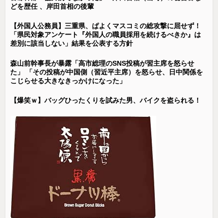
どを歴任 、岸田首相の後輩
【外国人公務員】三重県、ぱよくマスコミの総攻撃に屈せず！
「県民対象アンケート『外国人の職員採用を続けるべきか』は
差別に該当しない」結果を公表する方針
森山前幹事長が暴露「高市総理のSNS投稿が習主席を怒らせ
た」 「その投稿が中国側（習近平主席）を怒らせ、日中関係を
こじらせる大きなきっかけになった」
【爆笑ｗ】バッグひったくりを試みた男、バイクを盗られる！