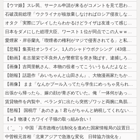
【ウマ娘】スレ民、サークル申請が来るがコメントを見て思わず拒否してしま...
石破茂前総理「ウクライナが核放棄しなければロシア侵攻しなかった」！
オタク「実際にプレイしたらわかるけどライザは友達って感じで性的な目では...
日本をダメにした総理大臣、ワースト１位が同点でこの人ｗｗｗｗｗｗ
愛煙家・岸谷蘭丸「喫煙者の権利がマジで侵害されてる」と私見 「いくら税...
【悲報】集英社オンライン、1人のシャドウボクシング（43億注文）によっ...
【動画】名古屋栄で不良外人が警察官を突き飛ばす。逮捕しろやｗｗｗ
【画像】吉岡里帆さん、本物の役者ってこういうもんだよなと話題に
【朗報】話題作『みいちゃんと山田さん』、大物漫画家たちから絶賛されるw...
【画像】 まま「なんかプール入ってたら学生にめっちゃ見られたw」
出張から帰ったら、嫁の顔が青ざめていた。俺「一体何があったんだ？」嫁「...
賃貸物件を内覧中、ベランダに出たら突然ゾワッと両腕に鳥肌が出た。「やっ...
【怒報】 国税庁「あのさぁ！君らがちゃんと納税してくれないとこうなっち...
【ｗ】物凄くカワイイ子猫の取っ組み合い！
（ ´_ゝ`）中国「高市政権が法制化を進めた国家情報局の設置日が7月3...
中曽根元首相「北東アジアで急激な変化 日韓協力強化を」