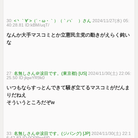
30:
<丶｀∀´>（´・ω・｀）（｀ハ´ ）さん
2024/11/27(水) 05:
40:28.81 ID:kBM/uqT/
なんか大手マスコミとか立憲民主党の動きがえらく鈍い
な
27:
名無しさん＠涙目です。(東京都) [US]
2024/11/30(土) 22:06:
25.50 ID:jlqwYR9k0
いつもならすっとんできて騒ぎ立てるマスコミがだんま
りだねえ
そういうところだぞw
33:
名無しさん＠涙目です。(ジパング) [JP]
2024/11/30(土) 22:1
6:42.83 ID:0Q0Pns6l0