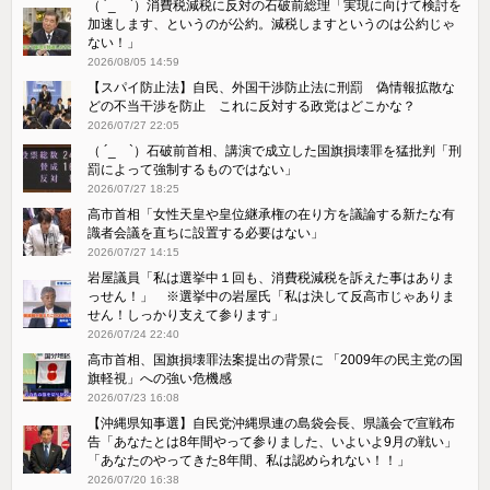
（ ´_ゝ`）消費税減税に反対の石破前総理「実現に向けて検討を
加速します、というのが公約。減税しますというのは公約じゃ
ない！」
2026/08/05 14:59
【スパイ防止法】自民、外国干渉防止法に刑罰 偽情報拡散な
どの不当干渉を防止 これに反対する政党はどこかな？
2026/07/27 22:05
（ ´_ゝ`）石破前首相、講演で成立した国旗損壊罪を猛批判「刑
罰によって強制するものではない」
2026/07/27 18:25
高市首相「女性天皇や皇位継承権の在り方を議論する新たな有
識者会議を直ちに設置する必要はない」
2026/07/27 14:15
岩屋議員「私は選挙中１回も、消費税減税を訴えた事はありま
っせん！」 ※選挙中の岩屋氏「私は決して反高市じゃありま
せん！しっかり支えて参ります」
2026/07/24 22:40
高市首相、国旗損壊罪法案提出の背景に 「2009年の民主党の国
旗軽視」への強い危機感
2026/07/23 16:08
【沖縄県知事選】自民党沖縄県連の島袋会長、県議会で宣戦布
告「あなたとは8年間やって参りました、いよいよ9月の戦い」
「あなたのやってきた8年間、私は認められない！！」
2026/07/20 16:38