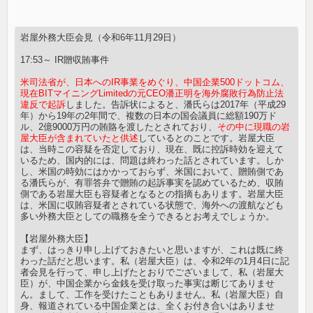
岩屋外務大臣会見（令和6年11月29日）
17:53～ IR贈収賄事件
米司法省が、日本へのIR事業をめぐり、中国企業500ドットコム、
現在BITマイニングLimitedの元CEO潘正明を海外腐敗行為防止法
違反で起訴
しました。告訴状によると、潘氏らは2017年（平成29
年）から19年の2年間で、複数の日本の国会議員に総額190万ド
ル、2億9000万円の賄賂を渡したとされており、
その中に現職の岩
屋大臣が含まれていたと供述
しているとのことです。岩屋大臣
は、当時この容疑を否定しており、現在、既に控訴時効を迎えて
いるため、国内的には、問題は終わった話とされています。しか
し、米国の時効にはかかっておらず、米国において、贈賄側であ
る潘氏らが、有罪答弁で贈賄の起訴事実を認めているため、収賄
側である岩屋大臣も容疑者となるとの指摘もあります。岩屋大臣
は、米国に収賄容疑者とされている状態で、海外への渡航なども
多い外務大臣としての職務を全うできるとお考えでしょうか。
【岩屋外務大臣】
まず、はっきり申し上げておきたいと思いますが、これは既に終
わった話だと思います。私（岩屋大臣）は、令和2年の1月4日に記
者会見を行って、申し上げたとおりでございまして、私（岩屋大
臣）が、中国企業から金銭を受け取った事実は断じてありませ
ん。まして、工作を受けたこともありません。私（岩屋大臣）自
身、報道されている中国企業とは、全くお付き合いはありませ