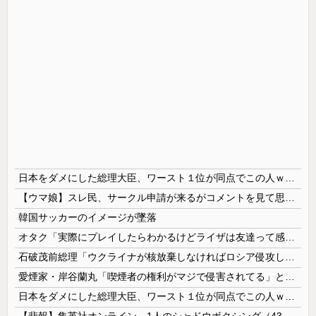
日本をダメにした総理大臣、ワースト１位が同点でこの人ｗｗｗｗｗｗ
【ウマ娘】スレ民、サークル申請が来るがコメントを見て思わず拒否してしまう
韓国サッカーのイメージが墜落
オタク「実際にプレイしたらわかるけどライザは友達って感じで性的な目では見れないｗ」←これｗ
石破茂前総理「ウクライナが核放棄しなければロシア侵攻しなかった」！
愛煙家・岸谷蘭丸「喫煙者の権利がマジで侵害されてる」と私見 「いくら税金を我々が払ってるんだと」
日本をダメにした総理大臣、ワースト１位が同点でこの人ｗｗｗｗｗｗ
【悲報】集英社オンライン、1人のシャドウボクシング（43億注文）によって長期間業務を妨害され続けていた模様・・・