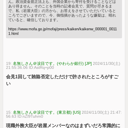
ん。政治資金規正法上も、外国企業から寄付を受けることなどは
あり得ません。そのことを当時の記者会見で、質問が尽きるま
で、私（岩屋大臣）の方から、お答えをさせていただいていると
ころでございますので、今、御指摘があったような嫌疑は、晴れ
ていると、確信しております。
https://www.mofa.go.jp/mofaj/press/kaiken/kaikenw_000001_0011
1.html
19:
名無しさん＠涙目です。(やわらか銀行) [JP]
2024/11/30(土)
21:55:36.06 ID:AstRq+p00
会見1回して賄賂否定しただけで許されたところがすご
い
15:
名無しさん＠涙目です。(東京都) [US]
2024/11/30(土) 21:47:
56.63 ID:nZl9Tuhm0
現職外務大臣が岩屋メンバーなのはまずいだろ常識的に