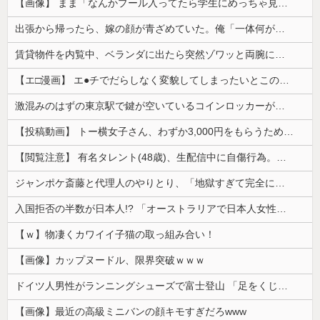
【画像】 まま「なんかプール入ってたら学生にめっちゃ見られたw」
出張から帰ったら、嫁の顔が青ざめていた。俺「一体何があったんだ？」嫁「…」→子供たちに話を聞くと…
賃貸物件を内覧中、ベランダに出たら突然ゾワッと両腕に鳥肌が出た。「やっぱりこの部屋嫌だ」と思った瞬間、体が前にドンッと突き飛ばされて…
【エ□漫画】 エ●チでだらしなく変貌してしまったいとこのお姉ちゃんにチン○ン搾り取られちゃうショタ君…！
激混みのはずの東京駅で鍵が空いているコインロッカーが散見、「ラッキー」と思って中を確認してみると……
【投稿動画】 トー横女子さん、わずか3,000円をもらうために大人のチ●ポをしゃぶってしまう…
【閲覧注意】 有名タレント(48歳)、生配信中に自傷行為。想像の10倍エグくてファン全員トラウマに…
ジャンポケ斎藤と代理人のやりとり、「地獄すぎて完全にコントになってる……」と衝撃を受ける人が続出中
入国拒否の半数が日本人!? 「オーストラリアで日本人女性が売春」
【ｗ】物凄くカワイイ子猫の取っ組み合い！
【画像】カップヌードル、限界突破ｗｗｗ
ドイツ人男性がランニングシューズで富士登山 「足をくじいて動けない」
【画像】最近の高級ミニバンの顔キモすぎだろwww