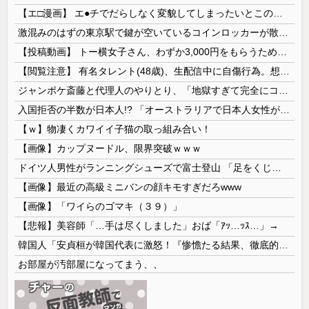
【エ□漫画】 エ●チでだらしなく変貌してしまったいとこのお姉ちゃんにチン○ン搾り取られちゃうショタ君…！
激混みのはずの東京駅で鍵が空いているコインロッカーが散見、「ラッキー」と思って中を確認してみると……
【投稿動画】 トー横女子さん、わずか3,000円をもらうために大人のチ●ポをしゃぶってしまう…
【閲覧注意】 有名タレント(48歳)、生配信中に自傷行為。想像の10倍エグくてファン全員トラウマに…
ジャンポケ斎藤と代理人のやりとり、「地獄すぎて完全にコントになってる……」と衝撃を受ける人が続出中
入国拒否の半数が日本人!? 「オーストラリアで日本人女性が売春」
【ｗ】物凄くカワイイ子猫の取っ組み合い！
【画像】カップヌードル、限界突破ｗｗｗ
ドイツ人男性がランニングシューズで富士登山 「足をくじいて動けない」
【画像】最近の高級ミニバンの顔キモすぎだろwww
【画像】「ワイらのゴマキ（３９）」
【悲報】美容師「…手は尽くしました」おば「ｱｯ…ｯｽ…」→
韓国人「安貞桓が韓国代表に激怒！『惨憺たる結果、徹底的な刷新が必要だ』と監督や協会を痛烈批判」
お部屋が汚部屋になってまう、、