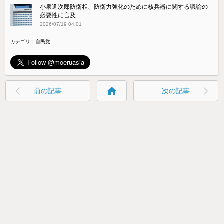
小泉進次郎防衛相、防衛力強化のために核兵器に関する議論の
必要性に言及
2026/07/19 04:01
カテゴリ：
自民党
home
前の記事
次の記事