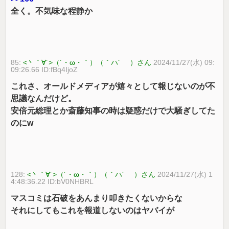
全く。不気味な程静か
85:
<丶｀∀´>（´・ω・｀）（｀ハ´ ）さん
2024/11/27(水) 09:
09:26.66 ID:fBq4IjoZ
これさ、オールドメディアが嬉々として報じないのが不
思議なんだけど。
安倍元総理とか斎藤知事の時は疑惑だけで大騒ぎしてた
のにw
128:
<丶｀∀´>（´・ω・｀）（｀ハ´ ）さん
2024/11/27(水) 1
4:48:36.22 ID:bV0NHBRL
マスコミは石破をあんまり叩きたくないからな
それにしてもこれを報道しないのはヤバイが