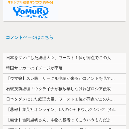
コメントページはこちら
日本をダメにした総理大臣、ワースト１位が同点でこの人ｗｗｗｗｗｗ
韓国サッカーのイメージが墜落
【ウマ娘】スレ民、サークル申請が来るがコメントを見て思わず拒否してしまう
石破茂前総理「ウクライナが核放棄しなければロシア侵攻しなかった」！
日本をダメにした総理大臣、ワースト１位が同点でこの人ｗｗｗｗｗｗ
【悲報】集英社オンライン、1人のシャドウボクシング（43億注文）によって長期間業務を妨害され続けていた模様・・・
【画像】吉岡里帆さん、本物の役者ってこういうもんだよなと話題に