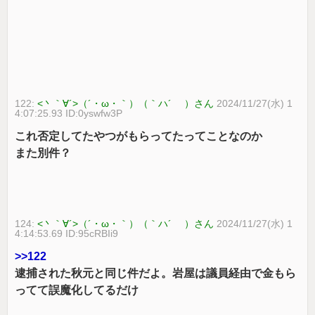
122:
<丶｀∀´>（´・ω・｀）（｀ハ´ ）さん
2024/11/27(水) 1
4:07:25.93 ID:0yswfw3P
これ否定してたやつがもらってたってことなのか
また別件？
124:
<丶｀∀´>（´・ω・｀）（｀ハ´ ）さん
2024/11/27(水) 1
4:14:53.69 ID:95cRBIi9
>>122
逮捕された秋元と同じ件だよ。岩屋は議員経由で金もら
ってて誤魔化してるだけ