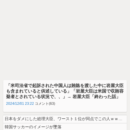
「米司法省で起訴された中国人は賄賂を渡した中に岩屋大臣
も含まれていると供述している」「岩屋大臣は米国で収賄容
疑者とされている状況で、、」→ 岩屋大臣「終わった話」
2024/12/01 23:22
コメント(63)
日本をダメにした総理大臣、ワースト１位が同点でこの人ｗｗｗｗｗｗ
韓国サッカーのイメージが墜落