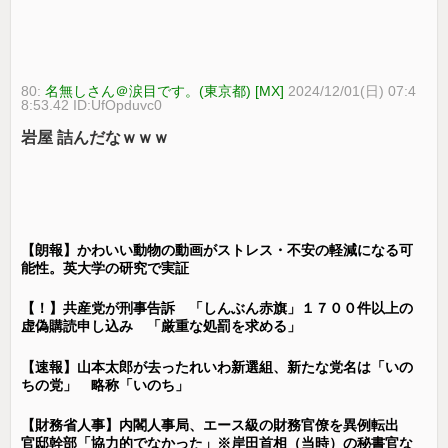
80:
名無しさん＠涙目です。(東京都) [MX]
2024/12/01(日) 07:4
8:53.42 ID:UfOpduvc0
岩屋 詰んだなｗｗｗ
【朗報】かわいい動物の動画がストレス・不安の軽減になる可
能性。英大学の研究で実証
【！】共産党が刑事告訴 「しんぶん赤旗」１７００件以上の
虚偽購読申し込み 「厳重な処罰を求める」
【速報】山本太郎が去ったれいわ新選組、新たな党名は「いの
ちの党」 略称「いのち」
【財務省人事】内閣人事局、エース級の財務官僚を異例転出
官邸幹部「協力的でなかった」※岸田首相（当時）の秘書官な