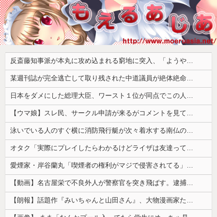
反斎藤知事派が本丸に攻め込まれる窮地に突入、「ようやく反撃のターンやね」と手際の良さに感心する人が続出中
某週刊誌が完全逃亡して取り残された中道議員が絶体絶命の窮地、「今度は宏池会に矛先を向けたか……」と節操の無さに呆れる人が続出
日本をダメにした総理大臣、ワースト１位が同点でこの人ｗｗｗｗｗｗ
【ウマ娘】スレ民、サークル申請が来るがコメントを見て思わず拒否してしまう
泳いでいる人のすぐ横に消防飛行艇が次々着水する南仏の湖「肝心の場面で毎回カメラが逃げる」【海外の反応】
オタク「実際にプレイしたらわかるけどライザは友達って感じで性的な目では見れないｗ」←これｗ
愛煙家・岸谷蘭丸「喫煙者の権利がマジで侵害されてる」と私見 「いくら税金を我々が払ってるんだと」
【動画】名古屋栄で不良外人が警察官を突き飛ばす。逮捕しろやｗｗｗ
【朗報】話題作『みいちゃんと山田さん』、大物漫画家たちから絶賛されるwwww