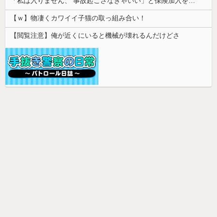
「私は入りません、 事故起こさなきゃいい」と保険加入を勧められた推し活民が反発、保険代が勿体無いし事故起こしたとして……
【ｗ】物凄くカワイイ子猫の取っ組み合い！
【閲覧注意】俺が近くにいると機械が壊れるんだけどさ