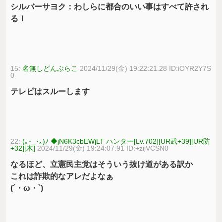
シルバーサヨク：わしらに都合のいい事はすべて許され
る！
15:
名無しどんぶらこ
2024/11/29(金) 19:22:21.28 ID:iOYR2Y7S
0
テレビはスルーします
22:
(｡･_･｡)ﾉ ◆jN6K3cbEWjLT ハンター[Lv.702][UR武+39][UR防
+32][木]
2024/11/29(金) 19:24:07.91 ID:+zijVCSN0
なるほど、立憲民主党はそういう抜け道がある訳か
これは詐欺的なアレだよなぁ
(´・ω・`)