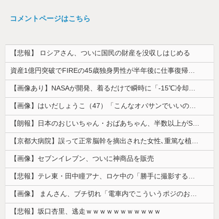
コメントページはこちら
【悲報】 ロシアさん、ついに国民の財産を没収しはじめる
資産1億円突破でFIREの45歳独身男性が半年後に仕事復帰を決意した「1通の通知」
【画像あり】NASAが開発、着るだけで瞬時に「-15℃冷却」する冷感ポンチョ3,980円！
【画像】はいだしょうこ（47）「こんなオバサンでいいの…？」
【朗報】日本のおじいちゃん・おばあちゃん、半数以上がSNSを使いこなしていたｗｗｗｗｗ
【京都大病院】誤って正常脳幹を摘出された女性､重篤な植物状態だが意識は正常で何かを思考していると判明
【画像】セブンイレブン、ついに神商品を販売
【悲報】テレ東・田中瞳アナ、ロケ中の「勝手に撮影する人」に苦言「面識のない方にカメラを向けられるのは恐怖」
【画像】 まんさん、ブチ切れ「電車内でこういうポジのおじ、ガチでイラネ」→
【悲報】坂口杏里、逃走ｗｗｗｗｗｗｗｗｗｗｗ