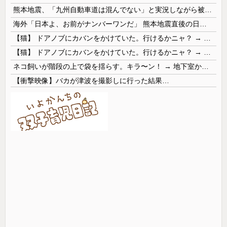
熊本地震、「九州自動車道は混んでない」と実況しながら被災地へ向かう有名アナなどに批判殺到 全国紙記者「最新の状況をいち早く伝えることは報道機関としての責務」「情報を取り上げることには大きな意義がある」
海外「日本よ、お前がナンバーワンだ」 熊本地震直後の日本の対応のスピードに世界が衝撃
【猫】 ドアノブにカバンをかけていた。行けるかニャ？ → 猫はこうなります…
【猫】 ドアノブにカバンをかけていた。行けるかニャ？ → 猫はこうなります…
ネコ飼いが階段の上で袋を揺らす。キラ〜ン！ → 地下室からヤツが現れる…
【衝撃映像】バカが津波を撮影しに行った結果…