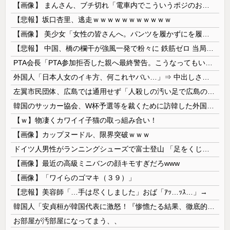
【画像】 まんさん、ブチ切れ「電車内でこういうポジのおじ、ガチでイラネ」→
【悲報】坂口杏里、逃走ｗｗｗｗｗｗｗｗｗｗｗ
【画像】 美少女「女性の皆さんへ。パンツを履かずにを履いてみてください」
【悲報】 中国、橋の欄干が強風一発で粉々に 鉄筋ゼロ 当局「接着剤でくっつけただけ」「正常で、品質問題はない」
PTA会長「PTA参加拒否した親へ最終警告。こうなってもいい？」
外国人「日本人女のイキ方、何これヤバい…」⇒ 中出しされ痙攣する姿が海外で話題に
左翼市民団体、広島では通用せず「人殺しの汚い足で広島の土を踏むな！」→広島県民「お前らの方が汚いんじゃ！」「ワシらが広島県民じゃ」
韓国のサッカー協会、W杯予選等を裁くために訪韓した外国人審判を「性接待」していた……大して強くもないチームが潤沢な予算を持ってりゃそうなるわな
【ｗ】物凄くカワイイ子猫の取っ組み合い！
【画像】カップヌードル、限界突破ｗｗｗ
ドイツ人男性がランニングシューズで富士登山 「足をくじいて動けない」
【画像】最近の高級ミニバンの顔キモすぎだろwww
【画像】「ワイらのゴマキ（３９）」
【悲報】美容師「…手は尽くしました」おば「ｱｯ…ｯｽ…」→
韓国人「安貞桓が韓国代表に激怒！『惨憺たる結果、徹底的な刷新が必要だ』と監督や協会を痛烈批判」
お部屋が汚部屋になってまう、、