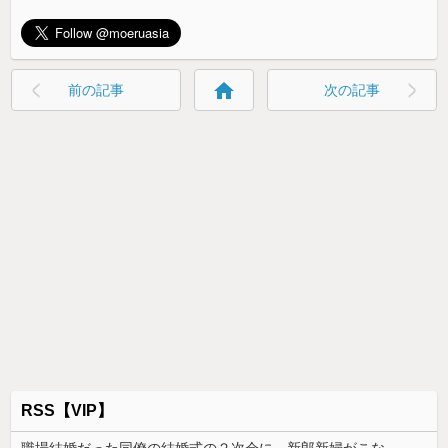
home
前の記事
次の記事
RSS【VIP】
職場結婚だった同僚の結婚式の２次会に、新郎新婦がこなかった。そのまま主役なしで食事が始まり...