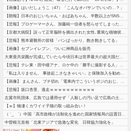
【画像】はいだしょうこ（47）「こんなオバサンでいいの…？」
【朗報】日本のおじいちゃん・おばあちゃん、半数以上がSNSを使いこなし...
【悲報】プロゲーマーさん、加藤純一信者を怒らせてしまった結果、好き嫌い...
【京都大病院】誤って正常脳幹を摘出された女性､重篤な植物状態だが意識は...
【悲報】熊本避難所の皆様「パンばっかり。飽き飽きしてる」
【画像】セブンイレブン、ついに神商品を販売
大東亜共栄圏が完成していたら今頃日本は世界最大の超大国だった事実
【悲報】テレ東・田中瞳アナ、ロケ中の「勝手に撮影する人」に苦言「面識の...
「私は入りません、 事故起こさなきゃいい」と保険加入を勧められた推し活...
【画像】 まんさん、ブチ切れ「電車内でこういうポジのおじ、ガチでイラネ...
【悲報】坂口杏里、逃走ｗｗｗｗｗｗｗｗｗｗｗ
左翼市民団体、広島では通用せず「人殺しの汚い足で広島の土を踏むな！」→...
【ｗ】物凄くカワイイ子猫の取っ組み合い！
（ ´_ゝ`）中国「高市政権が法制化を進めた国家情報局の設置日が7月3...
中曽根元首相「北東アジアで急激な変化 日韓協力強化を」