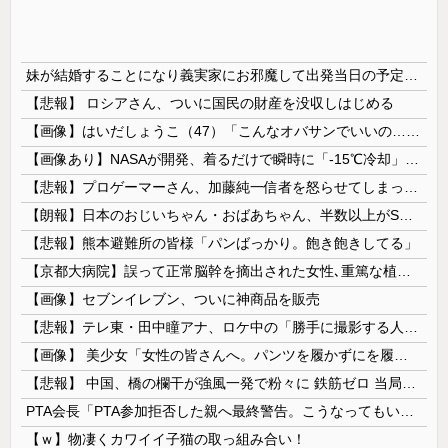
妹が結婚することになり義実家にお邪魔して出発当日の予定を話していた すると義兄嫁が「北海道って、ご祝儀1万8千円って指定してくるんだって？」 と聞いてきて…
【悲報】 ロシアさん、ついに国民の財産を没収しはじめる
【画像】はいだしょうこ（47）「こんなオバサンでいいの…？」
【画像あり】NASAが開発、着るだけで瞬時に「-15℃冷却」する冷感ポンチョ3,980円！
【悲報】プロゲーマーさん、加藤純一信者を怒らせてしまった結果、好き嫌い5位にwwwwwwww
【朗報】日本のおじいちゃん・おばあちゃん、半数以上がSNSを使いこなしていたｗｗｗｗｗ
【悲報】熊本避難所の皆様「パンばっかり。飽き飽きしてる」
【京都大病院】誤って正常脳幹を摘出された女性､重篤な植物状態だが意識は正常で何かを思考していると判明
【画像】セブンイレブン、ついに神商品を販売
【悲報】テレ東・田中瞳アナ、ロケ中の「勝手に撮影する人」に苦言「面識のない方にカメラを向けられるのは恐怖」
【画像】 美少女「女性の皆さんへ。パンツを履かずにを履いてみてください」
【悲報】 中国、橋の欄干が強風一発で粉々に 鉄筋ゼロ 当局「接着剤でくっつけただけ」「正常で、品質問題はない」
PTA会長「PTA参加拒否した親へ最終警告。こうなってもいい？」
【ｗ】物凄くカワイイ子猫の取っ組み合い！