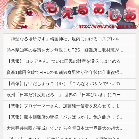
「神聖なる場所です」靖国神社、境内におけるコスプレや軍装の禁止を発表
熊本県知事の要請をガン無視したTBS、避難所に取材班が押し入ってプライバシーに全く配慮しない報道を……
【悲報】 ロシアさん、ついに国民の財産を没収しはじめる
資産1億円突破でFIREの45歳独身男性が半年後に仕事復帰を決意した「1通の通知」
【画像】はいだしょうこ（47）「こんなオバサンでいいの…？」
欧州「日本だけ反則だろ…」 世界の『日本びいき』にヨーロッパ全土から不満の声
【悲報】プロゲーマーさん、加藤純一信者を怒らせてしまった結果、好き嫌い5位にwwwwwwww
【悲報】熊本避難所の皆様「パンばっかり。飽き飽きしてる」
大東亜共栄圏が完成していたら今頃日本は世界最大の超大国だった事実