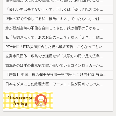
「優しい男はモテない」って、正しくは「優しさ以外にセールスポイントのない男がモテない」なんだわ。優しさ自体を好きではない
彼氏の家で不倫してる私。彼氏にキスしていたらいないはずの彼の嫁がいた。
嫁が新婚当時の不倫を自白してきた。娘は相手の子かもしれないそうで俺と娘が他人なら男女の関係になるかもしれないと不安だったそうで…
私「新婦さんって、あのお店の人…？」友人「え？」→結婚式の会場でまさかの人物に気づいてしまい…
PTA会長「PTA参加拒否した親へ最終警告。こうなってもいい？」
左翼市民団体、広島では通用せず「人殺しの汚い足で広島の土を踏むな！」→広島県民「お前らの方が汚いんじゃ！」「ワシらが広島県民じゃ」
激混みのはずの東京駅で鍵が空いているコインロッカーが散見、「ラッキー」と思って中を確認してみると……
【悲報】 中国、橋の欄干が強風一発で粉々に 鉄筋ゼロ 当局「接着剤でくっつけただけ」「正常で、品質問題はない」
日本をダメにした総理大臣、ワースト１位が同点でこの人ｗｗｗｗｗｗ