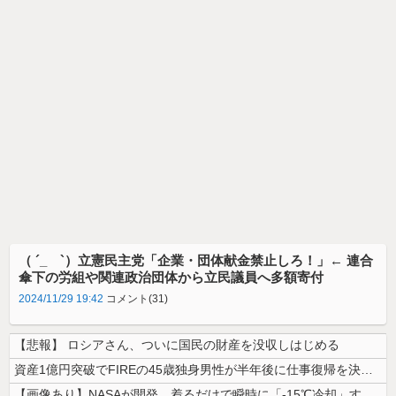
（ ´_ゝ`）立憲民主党「企業・団体献金禁止しろ！」← 連合
傘下の労組や関連政治団体から立民議員へ多額寄付
2024/11/29 19:42
コメント(31)
【悲報】 ロシアさん、ついに国民の財産を没収しはじめる
資産1億円突破でFIREの45歳独身男性が半年後に仕事復帰を決意した「...
【画像あり】NASAが開発、着るだけで瞬時に「-15℃冷却」する冷感ポ...