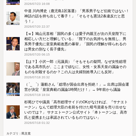
2026/07/23 16:08
中道 川内博史（鹿児島1区落選）「男系男子など伝統ではない！
神話の話を持ち出して養子！」「そもそも憲法2条違反だと思
う！」
2026/07/20 22:37
【ｗ】鳩山元首相「国民の多くは愛子内親王が次の天皇陛下に
相応しい方だと理解している」「陛下のお気持ちを無視し、男
系男子優先に皇室典範改悪の暴挙」「国民の理解が得られるの
は男女の別なく長子優先」
2026/07/20 06:15
【は？】小沢一郎（元議員）「そもそもの疑問。なぜ女性総理
である高市氏が、ここまで頑なに、女性・女系天皇の議論その
ものを封殺するのか？この人は夫婦別姓導入にも反対」
2026/07/18 20:32
（ ´_ゝ`）蓮舫さん「総理が国会出席を拒絶！」→ 出席は国会運
営が決定「皇室典範の議論1時間だけ！」→ 9年前から議論
2026/07/18 18:04
杉尾ひでや議員「高市総理サイドのOKがなければ、『サナエト
ークン』なんて総理大臣の名前を付けた暗号資産を売り出せな
いのでは？」 サナエトークン公式サイト「本トークンは、高市
氏と提携または承認されているものではない」
2026/07/18 01:32
カテゴリ：
民主党