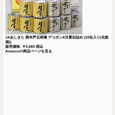
JAあしきた 熊本芦北柑橘 デコポン&甘夏缶詰め (10缶入り(化粧
箱))
販売価格: ￥5,665 税込
Amazonの商品ページを見る