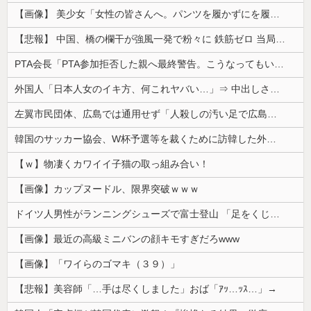
【画像】 美少女「女性の皆さんへ。パンツを履かずにを履いてみてください」
【悲報】 中国、橋の欄干が強風一発で粉々に 鉄筋ゼロ 当局「接着剤でくっつけただけ」「正常で、品質問題はない」
PTA会長「PTA参加拒否した親へ最終警告。こうなってもいい？」
外国人「日本人女のイキ方、何これヤバい…」⇒ 中出しされ痙攣する姿が海外で話題に
左翼市民団体、広島では通用せず「人殺しの汚い足で広島の土を踏むな！」→広島県民「お前らの方が汚いんじゃ！」「ワシらが広島県民じゃ」
韓国のサッカー協会、W杯予選等を裁くために訪韓した外国人審判を「性接待」していた……大して強くもないチームが潤沢な予算を持ってりゃそうなるわな
【ｗ】物凄くカワイイ子猫の取っ組み合い！
【画像】カップヌードル、限界突破ｗｗｗ
ドイツ人男性がランニングシューズで富士登山 「足をくじいて動けない」
【画像】最近の高級ミニバンの顔キモすぎだろwww
【画像】「ワイらのゴマキ（３９）」
【悲報】美容師「…手は尽くしました」おば「ｱｯ…ｯｽ…」→