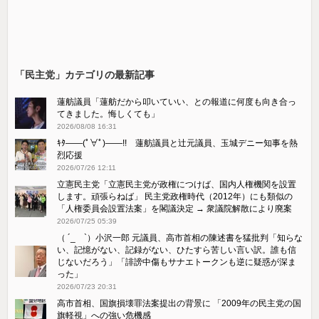
「民主党」カテゴリの最新記事
蓮舫議員「蓮舫だから叩いていい、との報道に何度も向き合っ
てきました。悔しくても」
2026/08/08 16:31
ｷﾀ――(ﾟ∀ﾟ)――!! 蓮舫議員と辻元議員、玉城デニー知事を熱
烈応援
2026/07/26 12:11
立憲民主党「立憲民主党が政権につけば、国内人権機関を設置
します。頑張らねば」 民主党政権時代（2012年）にも類似の
「人権委員会設置法案」を閣議決定 → 衆議院解散により廃案
2026/07/25 05:39
（ ´_ゝ`）小沢一郎 元議員、高市首相の陳述書を猛批判「知らな
い、記憶がない、記録がない、ひたすら苦しい言い訳。誰も信
じないだろう」「誹謗中傷もサナエトークンも逆に疑惑が深ま
った」
2026/07/23 20:31
高市首相、国旗損壊罪法案提出の背景に 「2009年の民主党の国
旗軽視」への強い危機感