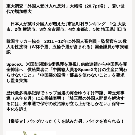
東大調査「外国人受け入れ反対」大幅増（20.7pt増）、若い世
代で増加幅大
「日本人が減り外国人が増えた｣市区町村ランキング 1位 大阪
市、2位 横浜市、3位 名古屋市、4位 京都市、5位 埼玉県川口市
韓国サッカー協会 2011～12年に外国人審判員・監督官ら10数
人を性接待（W杯予選、五輪予選が含まれる）国会議員が事実確
認
SpaceX、米国防関連技術保護を重視し供給連鎖から中国系を完
全排除へ 供給業者に「中国籍人員をSpaceX向けの生産に関わ
らせないこと」「中国製の設備・部品を使わないこと」を要求
し監査実施
歴代最多得票記録でトップ当選の河合ゆうすけ市議、埼玉知事
選（来年８月）に立候補表明！「埼玉県の外国人問題を解決す
るには、知事選で保守の政治家が立ち上がるしかない」保守一
本化を訴え
【爆笑ｗ】バッグひったくりを試みた男、バイクを盗られる！