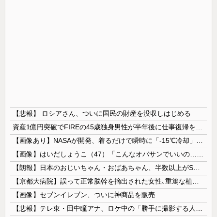
【悲報】 ロシアさん、ついに国民の財産を没収しはじめる
資産1億円突破でFIREの45歳独身男性が半年後に仕事復帰を決意した「1通の通知」
【画像あり】NASAが開発、着るだけで瞬時に「-15℃冷却」する冷感ポンチョ3,980円！
【画像】はいだしょうこ（47）「こんなオバサンでいいの…？」
【朗報】日本のおじいちゃん・おばあちゃん、半数以上がSNSを使いこなしていたｗｗｗｗｗ
【京都大病院】誤って正常脳幹を摘出された女性､重篤な植物状態だが意識は正常で何かを思考していると判明
【画像】セブンイレブン、ついに神商品を販売
【悲報】テレ東・田中瞳アナ、ロケ中の「勝手に撮影する人」に苦言「面識のない方にカメラを向けられるのは恐怖」