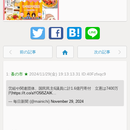
home
前の記事
次の記事
1:
蚤の市 ★
2024/11/29(金) 19:13:13.31 ID:40Fzfxqc9
労組や関連団体、国民民主6議員に計1.6億円寄付 立憲は7400万
円
https://t.co/aYO5l5ZAlK
…
— 毎日新聞 (@mainichi)
November 29, 2024