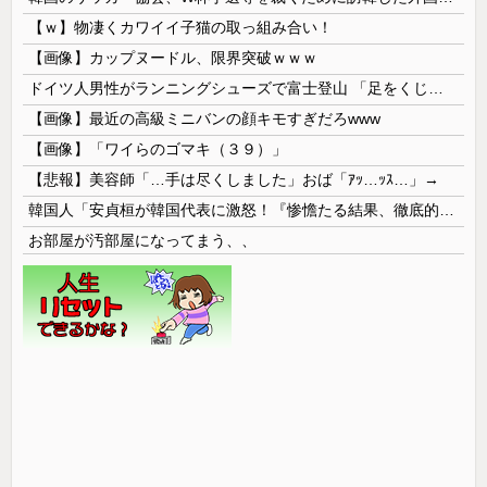
【ｗ】物凄くカワイイ子猫の取っ組み合い！
【画像】カップヌードル、限界突破ｗｗｗ
ドイツ人男性がランニングシューズで富士登山 「足をくじいて動けない」
【画像】最近の高級ミニバンの顔キモすぎだろwww
【画像】「ワイらのゴマキ（３９）」
【悲報】美容師「…手は尽くしました」おば「ｱｯ…ｯｽ…」→
韓国人「安貞桓が韓国代表に激怒！『惨憺たる結果、徹底的な刷新が必要だ』と監督や協会を痛烈批判」
お部屋が汚部屋になってまう、、