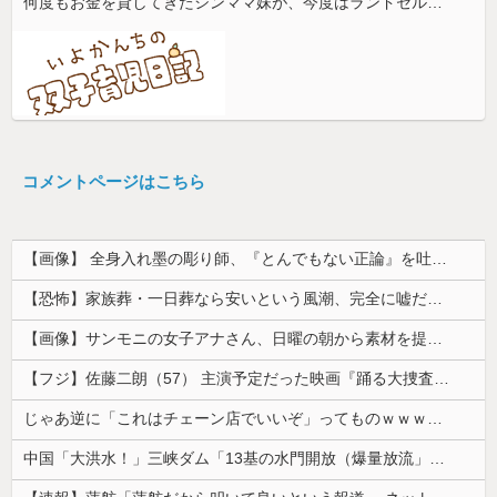
何度もお金を貸してきたシンママ妹が、今度はランドセル代と制服代まで要求してきた。その裏事情を知って頭を抱えることに…
コメントページはこちら
【画像】 全身入れ墨の彫り師、『とんでもない正論』を吐いて30万再生されてしまうｗｗｗｗｗｗｗ
【恐怖】家族葬・一日葬なら安いという風潮、完全に嘘だった・・・・
【画像】サンモニの女子アナさん、日曜の朝から素材を提供してしまう
【フジ】佐藤二朗（57） 主演予定だった映画『踊る大捜査線』スピンオフ作品の撮影中止が正式に決定
じゃあ逆に「これはチェーン店でいいぞ」ってものｗｗｗｗｗ
中国「大洪水！」三峡ダム「13基の水門開放（爆量放流」中国都市「三峡上流で豪雨！（三峡下流で水害」長江と黄河「同時氾濫危機」台風13号「中国本土...