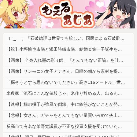
（ ´_ゝ`）「石破総理は世界でも珍しい、国民による石破辞めるなデモが自然発生した総理大臣です」
【祝】小坪慎也市議と添田詩織市議、結婚＆第一子誕生を発表 → ｗｗｗｗｗｗｗｗｗｗｗｗ
【画像】 全身入れ墨の彫り師、『とんでもない正論』を吐いて30万再生されてしまうｗｗｗｗｗｗｗ
【画像】サンモニの女子アナさん、日曜の朝から素材を提供してしまう
「探そうとすら思わないでください」高さ116メートル、世界一高い木が地図から消された理由
米農家「流石にこんな値段じゃ、米作り辞める人、出るんじゃないかなあ？？」
【速報】橋の欄干が強風で倒壊、中に鉄筋がないことが発覚 中国当局「接着剤で固定したので問題ない」
【悲報】女さん、ガチャをとんでもない量買い占めて炎上するｗｗｗｗ
反高市で有名な某野党議員が不正な投票支援を受けていた過去が発掘、「説明責任があるのでは？」と揶揄されており……