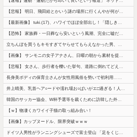
【速報】蓮舫「蓮舫だから叩いて良いという報道」 ネット「高市だから叩いて良いをやってるのがお前だろ」
【悲報】 明日、飛田給とかいう謎の場所に行くんやが何があるんや????・・・・・・・・・
【最新画像】 tuki.(17)、ハワイでほぼ全部出し！「隠しきれない美貌」とSNSざわつく
【恐怖】 家族葬・一日葬なら安いという風潮、完全に嘘だった・・・・
立ちんぼを買うもキモすぎてヤらせてもらえなかった男、代わりの足コキでまさかの大量身寸米青ｗｗｗ
【画像】 サンモニの女子アナさん、日曜の朝から素材を提供してしまう
【悲報】 女さん、歩行者を轢いた挙句、道路に倒れてどえらいことになってしまうw w w w w w w
長身美ボディの保育士さんが女性用風俗を勢いで初利用…子供に絶対見せられないメスの顔でイキまくり。
井上晴美、乳首ヘア○ードや濡れ場お○ぱいがエ□過ぎる！人生最後のラスト写真集、最高！！
韓国のサッカー協会、W杯予選等を裁くために訪韓した外国人審判を「性接待」していた……大して強くもないチームが潤沢な予算を持ってりゃそうなるわな
【ｗ】物凄くカワイイ子猫の取っ組み合い！
【画像】カップヌードル、限界突破ｗｗｗ
ドイツ人男性がランニングシューズで富士登山 「足をくじいて動けない」