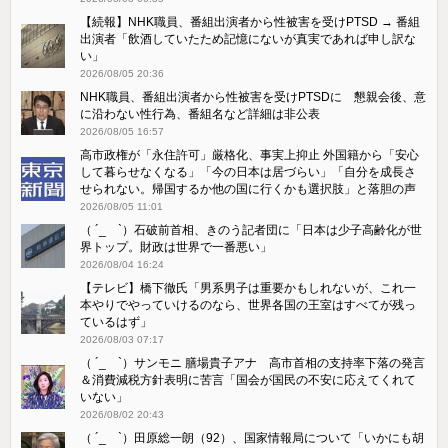
【続報】NHK職員、番組出演者から性被害を受けPTSD → 番組
出演者「飲酒していたため記憶にないが真実であれば申し訳な
い」
2026/08/05 20:36
NHK職員、番組出演者から性被害を受けPTSDに 懇親会後、意
に沿わない性行為、番組名など詳細は非公表
2026/08/05 16:57
高市政権が「永住許可」厳格化、事実上抑止 外国籍から「安心
して暮らせなくなる」「今の日本は居づらい」「自分を成長さ
せられない。帰国するか他の国に行くかも選択肢」と落胆の声
2026/08/05 11:01
（ ´_ゝ`）石破前首相、きのう記者団に「日本は少子高齢化が世
界トップ。財政は世界で一番悪い」
2026/08/04 16:24
【テレビ】橋下徹氏「男系男子は重要かもしれないが、これ一
本やりでやっていけるのなら、世界各国の王室はすべてが残っ
ているはず」
2026/08/03 07:17
（ ´_ゝ`）サンモニ 膳場貴子アナ 高市首相の支持率下落の発言
＆消費減税方針表明に苦言「国会が国民の不安に応えてくれて
いない」
2026/08/02 20:43
（ ´_ゝ`）田原総一朗（92）、国家情報局について「いかにも胡