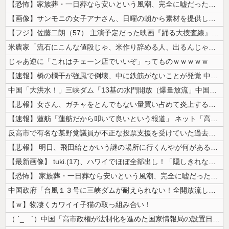
【恐怖】家族葬・一日葬なら安いという風潮、完全に嘘だった・・・・
【画像】サンモニの女子アナさん、日曜の朝から素材を提供してしまう
【フジ】佐藤二朗（57） 主演予定だった映画『踊る大捜査線』スピンオフ...
米農家「流石にこんな値段じゃ、米作り辞める人、出るんじゃないかなあ？？...
じゃあ逆に「これはチェーン店でいいぞ」ってものｗｗｗｗｗ
【速報】橋の欄干が強風で倒壊、中に鉄筋がないことが発覚 中国当局「接着...
中国「大洪水！」三峡ダム「13基の水門開放（爆量放流」中国都市「三峡上...
【悲報】女さん、ガチャをとんでもない量買い占めて炎上するｗｗｗｗ
【速報】蓮舫「蓮舫だから叩いて良いという報道」 ネット「高市だから叩い...
反高市で有名な某野党議員が不正な投票支援を受けていた過去が発掘、「説明...
【悲報】 明日、飛田給とかいう謎の場所に行くんやが何があるんや????...
【最新画像】 tuki.(17)、ハワイでほぼ全部出し！「隠しきれない...
【恐怖】 家族葬・一日葬なら安いという風潮、完全に嘘だった・・・・
中国政府「台風１３号に三峡ダムが耐えられない！全開放流しろ！」⇒ 下流...
【ｗ】物凄くカワイイ子猫の取っ組み合い！
（ ´_ゝ`）中国「高市政権が法制化を進めた国家情報局の設置日が7月3...