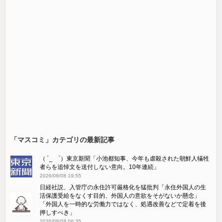
「マスコミ」カテゴリの最新記事
（ ´_ゝ`）東京新聞「小池都知事、今年も虐殺された朝鮮人犠牲
者らを追悼文を送付しない意向。10年連続」
2026/08/08 19:55
日経社説、入管庁の永住許可厳格化を猛批判「永住外国人の生
活保護受給をなくす目的、外国人の意欲をそがないか懸念」
「外国人を一時的な労働力ではなく、処遇改善などで定着を後
押しすべき」
2026/08/08 06:35