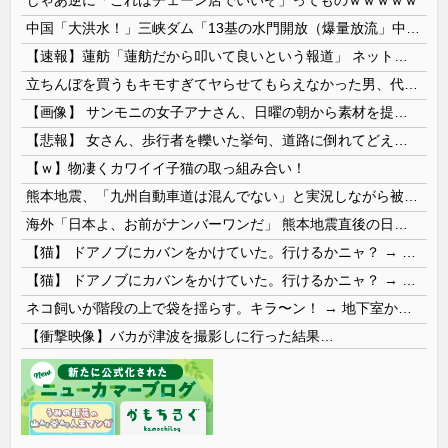
中国「大洪水！」三峡ダム「13基の水門開放（爆量放流」中国都市「三峡上流で豪雨！（三峡下流で水害」長江と黄河「同時氾濫危機」台風13号「中国本土...
【速報】蓮舫「蓮舫だから叩いて良いという報道」 ネット「高市だから叩いて良いをやってるのがお前だろ」
立ちんぼを買うもキモすぎてヤらせてもらえなかった男、代わりの足コキでまさかの大量身寸米青ｗｗｗ
【画像】 サンモニの女子アナさん、日曜の朝から素材を提供してしまう
【悲報】 女さん、歩行者を轢いた挙句、道路に倒れてどえらいことになってしまうw w w w w w w
【ｗ】物凄くカワイイ子猫の取っ組み合い！
熊本地震、「九州自動車道は混んでない」と実況しながら被災地へ向かう有名アナなどに批判殺到 全国紙記者「最新の状況をいち早く伝えることは報道機関としての責務」「情報を取り上げることには大きな意義がある」
海外「日本よ、お前がナンバーワンだ」 熊本地震直後の日本の対応のスピードに世界が衝撃
【猫】 ドアノブにカバンをかけていた。行けるかニャ？ → 猫はこうなります…
【猫】 ドアノブにカバンをかけていた。行けるかニャ？ → 猫はこうなります…
ネコ飼いが階段の上で袋を揺らす。キラ〜ン！ → 地下室からヤツが現れる…
【衝撃映像】バカが津波を撮影しに行った結果…