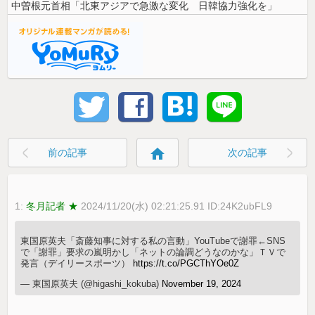
中曽根元首相「北東アジアで急激な変化 日韓協力強化を」
home
前の記事
次の記事
1:
冬月記者 ★
2024/11/20(水) 02:21:25.91 ID:24K2ubFL9
東国原英夫「斎藤知事に対する私の言動」YouTubeで謝罪←SNS
で「謝罪」要求の嵐明かし「ネットの論調どうなのかな」ＴＶで
発言（デイリースポーツ）
https://t.co/PGCThYOe0Z
— 東国原英夫 (@higashi_kokuba)
November 19, 2024