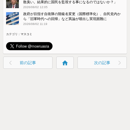
散臭い。結果的に国民を監視する事になるのではないか？」
2026/08/02 12:05
政府が目指す自衛隊の階級名変更（国際標準化）、自民党内か
ら「旧軍時代への回帰」など異論が噴出し実現困難に
2026/08/02 11:19
カテゴリ：
マスコミ
home
前の記事
次の記事