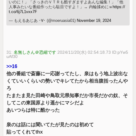
いのに！」「さっきのＶＴＲも酷すぎますよあんな編集！」「他
人事みたいな番組作ったら駄目ですよ！」→ 内輪揉めにｗ
https://
t.co/6j7L1vxx7F
— もえるあじあ ･∀･ (@moeruasia01)
November 19, 2024
31:
名無しさん＠恐縮です
2024/11/20(水) 02:54:18.73 ID:pYw5
uAf30
>>16
他の番組で斎藤に一応謝ってたし、泉はもう地上波出な
くていいくらいの勢いでキレてたから相当腹括ったんや
ろ
たまたま見た田崎や鳥取元県知事だか市長だかの奴、そ
してこの東国原より遥かにマシだよ
あいつらは特に酷かった
泉のは話には聞いてたが見たのは初めて
貼ってくれてthx