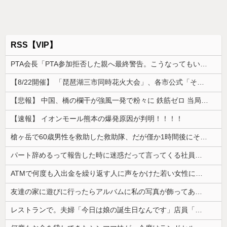
RSS【VIP】
PTA会長「PTA参加拒否した親へ最終警告。こうなってもいい？」
【8/22開催】 「琵琶湖三市同時花火大会」、各市公式「そんな花火大会は存在しない」→ 高価チケットを購入した人達がSNS阿鼻叫喚
【悲報】 中国、橋の欄干が強風一発で粉々に 鉄筋ゼロ 当局「接着剤でくっつけただけ」「正常で、品質問題はない」
【速報】 イオンモール熊本の爆発原因が判明！！！！
槍ヶ岳で60歳男性を救助した救助隊、だが僅か1時間後にその男性が所属していたPTから連絡があって……
パート辞めるって報告した時に迷惑だって言ってくる社員がいて、その人の不満を言い返してしまった
ATMで何度も入出金を繰り返す人に声をかけた若い女性にモヤっとする。若い人ってそんな余裕ないのかな？
友達の家に遊びに行ったらアルバムに私の写真が飾ってあった。しかも私が知らない写真
レストランで。夫婦「今日は娘の誕生日なんです」店員「少々お待ちください」→運ばれてきた"あるもの"に思わず涙がこぼれて…