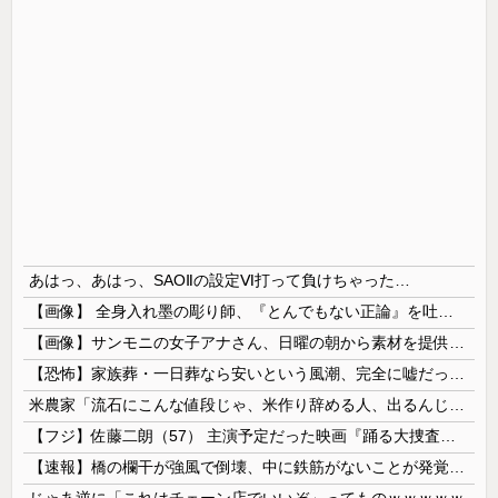
あはっ、あはっ、SAOⅡの設定Ⅵ打って負けちゃった…
【画像】 全身入れ墨の彫り師、『とんでもない正論』を吐いて30万再生されてしまうｗｗｗｗｗｗｗ
【画像】サンモニの女子アナさん、日曜の朝から素材を提供してしまう
【恐怖】家族葬・一日葬なら安いという風潮、完全に嘘だった・・・・
米農家「流石にこんな値段じゃ、米作り辞める人、出るんじゃないかなあ？？」
【フジ】佐藤二朗（57） 主演予定だった映画『踊る大捜査線』スピンオフ作品の撮影中止が正式に決定
【速報】橋の欄干が強風で倒壊、中に鉄筋がないことが発覚 中国当局「接着剤で固定したので問題ない」
じゃあ逆に「これはチェーン店でいいぞ」ってものｗｗｗｗｗ