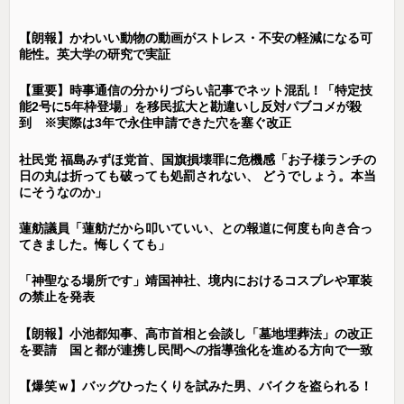
【朗報】かわいい動物の動画がストレス・不安の軽減になる可
能性。英大学の研究で実証
【重要】時事通信の分かりづらい記事でネット混乱！「特定技
能2号に5年枠登場」を移民拡大と勘違いし反対パブコメが殺
到 ※実際は3年で永住申請できた穴を塞ぐ改正
社民党 福島みずほ党首、国旗損壊罪に危機感「お子様ランチの
日の丸は折っても破っても処罰されない、 どうでしょう。本当
にそうなのか」
蓮舫議員「蓮舫だから叩いていい、との報道に何度も向き合っ
てきました。悔しくても」
「神聖なる場所です」靖国神社、境内におけるコスプレや軍装
の禁止を発表
【朗報】小池都知事、高市首相と会談し「墓地埋葬法」の改正
を要請 国と都が連携し民間への指導強化を進める方向で一致
【爆笑ｗ】バッグひったくりを試みた男、バイクを盗られる！