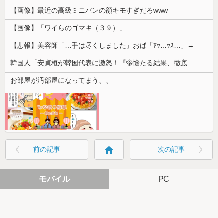
【画像】最近の高級ミニバンの顔キモすぎだろwww
【画像】「ワイらのゴマキ（３９）」
【悲報】美容師「…手は尽くしました」おば「ｱｯ…ｯｽ…」→
韓国人「安貞桓が韓国代表に激怒！『惨憺たる結果、徹底的な刷新が必要だ』と監督や協会を痛烈批判」
お部屋が汚部屋になってまう、、
home
前の記事
次の記事
モバイル
PC