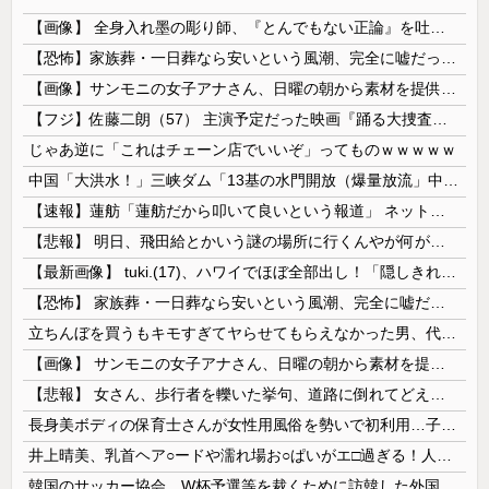
【画像】 全身入れ墨の彫り師、『とんでもない正論』を吐いて30万再生されてしまうｗｗｗｗｗｗｗ
【恐怖】家族葬・一日葬なら安いという風潮、完全に嘘だった・・・・
【画像】サンモニの女子アナさん、日曜の朝から素材を提供してしまう
【フジ】佐藤二朗（57） 主演予定だった映画『踊る大捜査線』スピンオフ作品の撮影中止が正式に決定
じゃあ逆に「これはチェーン店でいいぞ」ってものｗｗｗｗｗ
中国「大洪水！」三峡ダム「13基の水門開放（爆量放流」中国都市「三峡上流で豪雨！（三峡下流で水害」長江と黄河「同時氾濫危機」台風13号「中国本土...
【速報】蓮舫「蓮舫だから叩いて良いという報道」 ネット「高市だから叩いて良いをやってるのがお前だろ」
【悲報】 明日、飛田給とかいう謎の場所に行くんやが何があるんや????・・・・・・・・・
【最新画像】 tuki.(17)、ハワイでほぼ全部出し！「隠しきれない美貌」とSNSざわつく
【恐怖】 家族葬・一日葬なら安いという風潮、完全に嘘だった・・・・
立ちんぼを買うもキモすぎてヤらせてもらえなかった男、代わりの足コキでまさかの大量身寸米青ｗｗｗ
【画像】 サンモニの女子アナさん、日曜の朝から素材を提供してしまう
【悲報】 女さん、歩行者を轢いた挙句、道路に倒れてどえらいことになってしまうw w w w w w w
長身美ボディの保育士さんが女性用風俗を勢いで初利用…子供に絶対見せられないメスの顔でイキまくり。
井上晴美、乳首ヘア○ードや濡れ場お○ぱいがエ□過ぎる！人生最後のラスト写真集、最高！！
韓国のサッカー協会、W杯予選等を裁くために訪韓した外国人審判を「性接待」していた……大して強くもないチームが潤沢な予算を持ってりゃそうなるわな