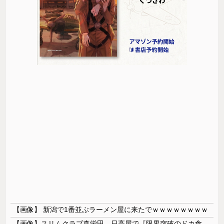
【画像】 新潟で1番並ぶラーメン屋に来たでｗｗｗｗｗｗｗｗ
【画像】スリムクラブ真栄田、日高屋で『限界突破のドカ食い』を披露するｗｗｗｗｗｗ