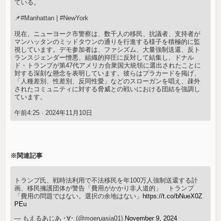
ている。
📌#Manhattan | #NewYork
現在、ニューヨーク市警察は、数千人の移民、抗議者、支持者が
マンハッタンのミッドタウンの通りを行進する様子を積極的に監
視しています。デモ参加者は、ファシズム、大量強制送還、反ト
ランスジェンダー憎悪、組織的抑圧に反対して結集し、ドナル
ド・トランプが第47代アメリカ合衆国大統領に選出されたことに
対する深刻な懸念を表明しています。彼らはプラカードを掲げ、
「人種差別、性差別、反同性愛」などのスローガンを唱え、疎外
されたコミュニティに対する脅威との戦いにおける団結を強調し
ています。
午前4:25 · 2024年11月10日
※関連記事
トランプ氏、戦時法利用で不法移民を年100万人強制送還する計
画、移民擁護団体が警告「費用がかかり非人道的」 トランプ
「費用の問題ではない。選択の余地はない」
https://t.co/bNueX0Z
PEu
— もえるあじあ ･∀･ (@moeruasia01)
November 9, 2024