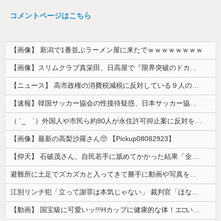
コメントページはこちら
【画像】 新潟で1番並ぶラーメン屋に来たでｗｗｗｗｗｗｗｗ
【画像】スリムクラブ真栄田、日高屋で『限界突破のドカ食い』を披露するｗｗｗｗｗｗ
【ニュース】 高市政権の消費税減税に反対している９人の自民党議員が全て判明！！！！ やっぱりコイツラかｗｗｗｗｗ
【速報】韓国サッカー協会の性接待疑惑、日本サッカー協会が4人の日本人審判員を調査「調査後に結果を公表します」
（ ´_ゝ`）外国人や市民ら約80人が永住許可抑止案に反対を訴え「選別、差別の作業」「国会審議も経ずいきなり厳格化する国に誰が来ますか！」「今す...
【画像】最新の高梨沙羅さん🥺 【Pickup08082923】
【仰天】 石破茂さん、自民若手に舐めてかかった結果「全てを失うｗｗｗｗｗ」
避難所に土足でズカズカと入ってきて勝手に動画や写真を撮影したメディア取材陣、挙句の果てに要求してきたのは……
江別リンチ犯「立って謝罪は本気じゃない」 裁判官「ほな裁判で土下座してないキミは本気じゃないな」
【動画】 国宝級に可愛いッ!!!Hカップに健康的な体！エ□い！乳首からマ●コまで見えているよ 笑