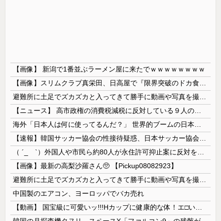
【画像】 新潟で1番並ぶラーメン屋に来たでｗｗｗｗｗｗｗｗ
【画像】スリムクラブ真栄田、日高屋で『限界突破のドカ食い』を披露するｗｗｗｗｗｗ
避難所に土足でズカズカと入ってきて勝手に動画や写真を撮影したメディア取材陣、挙句の果てに要求してきたのは……
【ニュース】 高市政権の消費税減税に反対している９人の自民党議員が全て判明！！！！ やっぱりコイツラかｗｗｗｗｗ
海外「日本人は何に使ってるんだ？」 世界的ブームの日本の食品、買ってみたものの使い道が分からない外国人が続出
【速報】韓国サッカー協会の性接待疑惑、日本サッカー協会が4人の日本人審判員を調査「調査後に結果を公表します」
（ ´_ゝ`）外国人や市民ら約80人が永住許可抑止案に反対を訴え「選別、差別の作業」「国会審議も経ずいきなり厳格化する国に誰が来ますか！」「今す...
【画像】最新の高梨沙羅さん🥺 【Pickup08082923】
避難所に土足でズカズカと入ってきて勝手に動画や写真を撮影したメディア取材陣、挙句の果てに要求してきたのは……
中国製のエアコン、ヨーロッパでバカ売れ
【動画】 国宝級に可愛いッ!!!Hカップに健康的な体！エ□い！乳首からマ●コまで見えているよ 笑