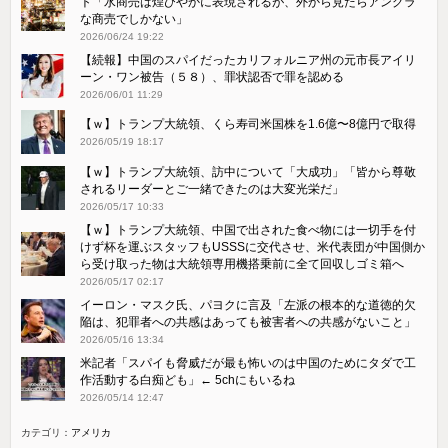
ト「水商売は煌びやかに表現されるが、外から見たらアングラ
な商売でしかない」
2026/06/24 19:22
【続報】中国のスパイだったカリフォルニア州の元市長アイリ
ーン・ワン被告（５８）、罪状認否で罪を認める
2026/06/01 11:29
【ｗ】トランプ大統領、くら寿司米国株を1.6億〜8億円で取得
2026/05/19 18:17
【ｗ】トランプ大統領、訪中について「大成功」「皆から尊敬
されるリーダーとご一緒できたのは大変光栄だ」
2026/05/17 10:33
【ｗ】トランプ大統領、中国で出された食べ物には一切手を付
けず杯を運ぶスタッフもUSSSに交代させ、米代表団が中国側か
ら受け取った物は大統領専用機搭乗前に全て回収しゴミ箱へ
2026/05/17 02:17
イーロン・マスク氏、パヨクに言及「左派の根本的な道徳的欠
陥は、犯罪者への共感はあっても被害者への共感がないこと」
2026/05/16 13:34
米記者「スパイも脅威だが最も怖いのは中国のためにタダで工
作活動する白痴ども」← 5chにもいるね
2026/05/14 12:47
カテゴリ：
アメリカ