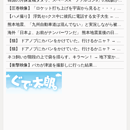
韓国の月探査機タヌリ、スペースX「ファルコン9」の残骸が月面に衝突する様子を撮影！
【圧巻映像】「ロケット打ち上げを宇宙から見ると・・・」の動画が衝撃的
【ハメ撮り】 浮気セ○クス中に彼氏に電話する女子大生 ← これを現実にやる子が現れる…
熊本地震、「九州自動車道は混んでない」と実況しながら被災地へ向かう有名アナなどに批判殺到 全国紙記者「最新の状況をいち早く伝えることは報道機関としての責務」「情報を取り上げることには大きな意義がある」
海外「日本よ、お前がナンバーワンだ」 熊本地震直後の日本の対応のスピードに世界が衝撃
【猫】 ドアノブにカバンをかけていた。行けるかニャ？ → 猫はこうなります…
【猫】 ドアノブにカバンをかけていた。行けるかニャ？ → 猫はこうなります…
ネコ飼いが階段の上で袋を揺らす。キラ〜ン！ → 地下室からヤツが現れる…
【衝撃映像】バカが津波を撮影しに行った結果…