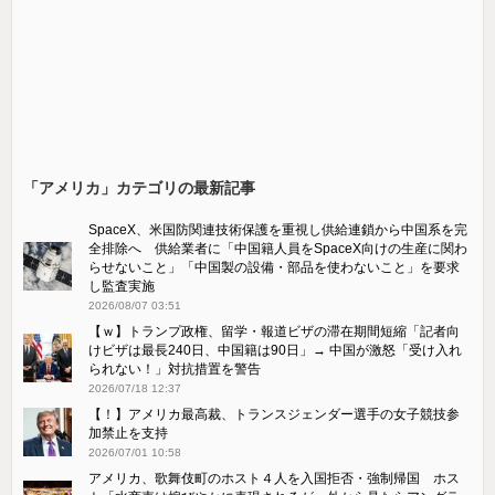
「アメリカ」カテゴリの最新記事
SpaceX、米国防関連技術保護を重視し供給連鎖から中国系を完
全排除へ 供給業者に「中国籍人員をSpaceX向けの生産に関わ
らせないこと」「中国製の設備・部品を使わないこと」を要求
し監査実施
2026/08/07 03:51
【ｗ】トランプ政権、留学・報道ビザの滞在期間短縮「記者向
けビザは最長240日、中国籍は90日」→ 中国が激怒「受け​入れ
られない！」対抗措置を警告
2026/07/18 12:37
【！】アメリカ最高裁、トランスジェンダー選手の女子競技参
加禁止を支持
2026/07/01 10:58
アメリカ、歌舞伎町のホスト４人を入国拒否・強制帰国 ホス