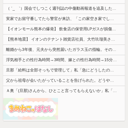
（ ´_ゝ`）国会でしつこく週刊誌の中傷動画報道を追及した立憲議員、自身への誹謗中傷・苦情電話被害を訴え「総理に疑問を質す、当然のことをした...
実家でお留守番してたら警官が来訪、「この家空き家でしたよね？」と問いかけてくるが実際は30年ほど住んでおり……
【イオンモール熊本の爆発】 飲食店の保管用LPガスが損傷「救出時も室内にガス充満」2人死亡、1人心肺停止
【熊本地震】 イオンのテナント雑貨店社員、大竹玖瑠美さん(22)がカワイイ・・・
離婚から3年後、元夫から突然届いたガラス玉の指輪。その真意を知った瞬間、私も弁護士も言葉を失って…
浮気相手との性行為時間→3時間、嫁との性行為時間→15分wwwwwwwww
旦那「給料は全部そっちで管理して」私「急にどうしたの？」→気づけば夫の収入がそのまま私名義の貯金になっていて…
父から祖母が会いたがっていることを告げられた。どうやら祖母は天麩羅通りの糞トメだったようで...
Ａ奥「(旦那)さんから、ひとこと言ってもらえないか」私「相談してみる」→ 人がおかしくなった瞬間を目の前で見て...