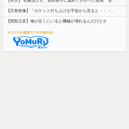
【仰天】 石破茂さん、自民若手に舐めてかかった結果「全てを失うｗｗｗｗｗ」
【圧巻映像】「ロケット打ち上げを宇宙から見ると・・・」の動画が衝撃的
【閲覧注意】俺が近くにいると機械が壊れるんだけどさ