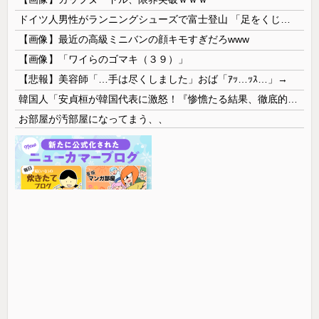
ドイツ人男性がランニングシューズで富士登山 「足をくじいて動けない」
【画像】最近の高級ミニバンの顔キモすぎだろwww
【画像】「ワイらのゴマキ（３９）」
【悲報】美容師「…手は尽くしました」おば「ｱｯ…ｯｽ…」→
韓国人「安貞桓が韓国代表に激怒！『惨憺たる結果、徹底的な刷新が必要だ』と監督や協会を痛烈批判」
お部屋が汚部屋になってまう、、