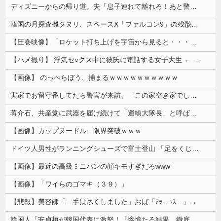
ディズニーからの帰り道。夫「息子連れて離れろ！あと警察に通報！」私「助けて！」駅員「どうしました！？」→トンデモナイことに…
韓国の月探査機タヌリ、スペースX「ファルコン9」の残骸が月面に衝突する様子を撮影！
【圧巻映像】「ロケット打ち上げを宇宙から見ると・・・」の動画が衝撃的
【ハメ撮り】 浮気セ○クス中に彼氏に電話する女子大生 ← これを現実にやる子が現れる…
【画像】 のっぺらぼう、捕まるｗｗｗｗｗｗｗｗｗｗ
実家でお留守番してたら警官が来訪、「この家空き家でしたよね？」と問いかけてくるが実際は30年ほど住んでおり……
蒋介石、共産党に武器を届け続けて「運輸大隊長」と呼ばれる
【画像】カップヌードル、限界突破ｗｗｗ
ドイツ人男性がランニングシューズで富士登山 「足をくじいて動けない」
【画像】最近の高級ミニバンの顔キモすぎだろwww
【画像】「ワイらのゴマキ（３９）」
【悲報】美容師「…手は尽くしました」おば「ｱｯ…ｯｽ…」→
韓国人「安貞桓が韓国代表に激怒！『惨憺たる結果、徹底的な刷新が必要だ』と監督や協会を痛烈批判」