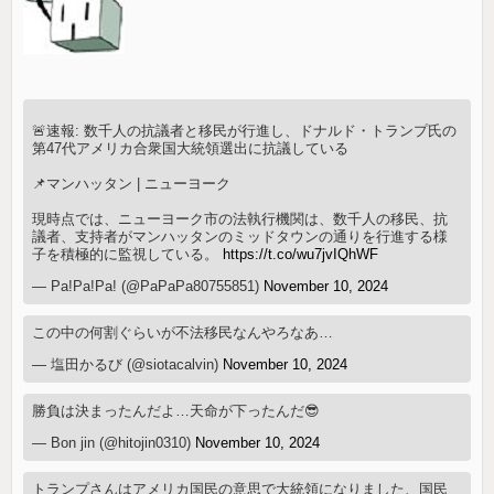
🚨速報: 数千人の抗議者と移民が行進し、ドナルド・トランプ氏の
第47代アメリカ合衆国大統領選出に抗議している
📌マンハッタン | ニューヨーク
現時点では、ニューヨーク市の法執行機関は、数千人の移民、抗
議者、支持者がマンハッタンのミッドタウンの通りを行進する様
子を積極的に監視している。
https://t.co/wu7jvIQhWF
— Pa!Pa!Pa! (@PaPaPa80755851)
November 10, 2024
この中の何割ぐらいが不法移民なんやろなあ…
— 塩田かるび (@siotacalvin)
November 10, 2024
勝負は決まったんだよ…天命が下ったんだ😎
— Bon jin (@hitojin0310)
November 10, 2024
トランプさんはアメリカ国民の意思で大統領になりました、国民