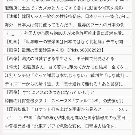
避難所に土足でズカズカと入ってきて勝手に動画や写真を撮影したメディア取...
【速報】韓国サッカー協会の性接待疑惑、日本サッカー協会が4人の日本人審...
海外「日本人は何に使ってるんだ？」 世界的ブームの日本の食品、買ってみ...
（ ´_ゝ`）外国人や市民ら約80人が永住許可抑止案に反対を訴え「選別...
【動画】「世界唯一の被爆国は日本ではなく北朝鮮」デモが開催される
【画像】最新の高梨沙羅さん🥺 【Pickup08082923】
【画像】滋賀の可愛すぎる学生さん、甲子園で発見される
【仰天】 石破茂さん、自民若手に舐めてかかった結果「全てを失うｗｗｗｗ...
江別リンチ犯「立って謝罪は本気じゃない」 裁判官「ほな裁判で土下座して...
ディズニーからの帰り道。夫「息子連れて離れろ！あと警察に通報！」私「助...
【画像】 すでにメスの体つきになったいもうと
韓国の月探査機タヌリ、スペースX「ファルコン9」の残骸が月面に衝突する...
【圧巻映像】「ロケット打ち上げを宇宙から見ると・・・」の動画が衝撃的
（ ´_ゝ`）中国「高市政権が法制化を進めた国家情報局の設置日が7月3...
中曽根元首相「北東アジアで急激な変化 日韓協力強化を」