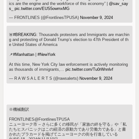
ics are the engine and the workforce of this economy” |
@sav_say
s_
pic.twitter.com/EUS5owmxMG
— FRONTLINES (@FrontlinesTPUSA)
November 9, 2024
🚨
#BREAKING
: Thousands protesters and Immigrants are marchin
g and protesting of Donald Trump’s election to 47th President of th
e United States of America
📌
#Manhattan
|
#NewYork
At this time, New York City law enforcement is actively monitoring
as thousands of immigrants,…
pic.twitter.com/Tu0rWnnlvf
— R A W S A L E R T S (@rawsalerts)
November 9, 2024
※機械翻訳
FRONTLINES@FrontlinesTPUSA
ニューヨーク市 – さらに多くの移民が「家族の絆を守る」や「私
たちヒスパニックはこの経済の原動力であり労働力である」と書
かれたプラカードを掲げてニューヨークの街を行進している