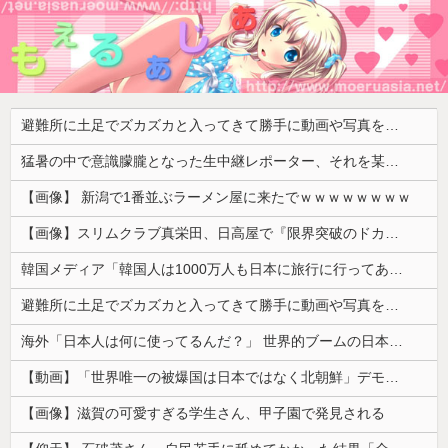
避難所に土足でズカズカと入ってきて勝手に動画や写真を撮影したメディア取材陣、挙句の果てに要求してきたのは……
猛暑の中で意識朦朧となった生中継レポーター、それを某出演者が爆笑しながら現場レポート続行を強制する動画が再注目されて……
【画像】 新潟で1番並ぶラーメン屋に来たでｗｗｗｗｗｗｗｗ
【画像】スリムクラブ真栄田、日高屋で『限界突破のドカ食い』を披露するｗｗｗｗｗｗ
韓国メディア「韓国人は1000万人も日本に旅行に行ってあげるのに、どうして日本人は韓国に来ないのか」自国に魅力がないのを棚に上げて日本を分析
避難所に土足でズカズカと入ってきて勝手に動画や写真を撮影したメディア取材陣、挙句の果てに要求してきたのは……
海外「日本人は何に使ってるんだ？」 世界的ブームの日本の食品、買ってみたものの使い道が分からない外国人が続出
【動画】「世界唯一の被爆国は日本ではなく北朝鮮」デモが開催される
【画像】滋賀の可愛すぎる学生さん、甲子園で発見される