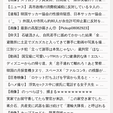
【ニュース】 高市政権の消費税減税に反対している９人の自民党議員が全て判明！！！！ やっぱりコイツラかｗｗｗｗｗ
【速報】韓国サッカー協会の性接待疑惑、日本サッカー協会が4人の日本人審判員を調査「調査後に結果を公表します」
（ ´_ゝ`）外国人や市民ら約80人が永住許可抑止案に反対を訴え「選別、差別の作業」「国会審議も経ずいきなり厳格化する国に誰が来ますか！」「今す...
【画像】最新の高梨沙羅さん🥺 【Pickup08082923】
【仰天】 石破茂さん、自民若手に舐めてかかった結果「全てを失うｗｗｗｗｗ」
避難所に土足でズカズカと入ってきて勝手に動画や写真を撮影したメディア取材陣、挙句の果てに要求してきたのは……
江別リンチ犯「立って謝罪は本気じゃない」 裁判官「ほな裁判で土下座してないキミは本気じゃないな」
【動画】 国宝級に可愛いッ!!!Hカップに健康的な体！エ□い！乳首からマ●コまで見えているよ 笑
ディズニーからの帰り道。夫「息子連れて離れろ！あと警察に通報！」私「助けて！」駅員「どうしました！？」→トンデモナイことに…
韓国の月探査機タヌリ、スペースX「ファルコン9」の残骸が月面に衝突する様子を撮影！
【圧巻映像】「ロケット打ち上げを宇宙から見ると・・・」の動画が衝撃的
【ハメ撮り】 浮気セ○クス中に彼氏に電話する女子大生 ← これを現実にやる子が現れる…
【画像】 のっぺらぼう、捕まるｗｗｗｗｗｗｗｗｗｗ
実家でお留守番してたら警官が来訪、「この家空き家でしたよね？」と問いかけてくるが実際は30年ほど住んでおり……
蒋介石、共産党に武器を届け続けて「運輸大隊長」と呼ばれる
【画像】カップヌードル、限界突破ｗｗｗ