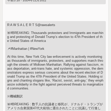
午前5:18 · 2024年11月10日
R A W S A L E R T S@rawsalerts
🚨#BREAKING: Thousands protesters and Immigrants are marchin
g and protesting of Donald Trump’s election to 47th President of th
e United States of America
📌#Manhattan | #NewYork
At this time, New York City law enforcement is actively monitoring
as thousands of immigrants, protesters, and supporters march thro
ugh the streets of Midtown Manhattan. Rallying against fascism, m
ass deportation, anti-trans hate, and systemic oppression, the dem
onstrators express serious concerns about the recent election of D
onald Trump as the 47th President of the United States. Holding si
gns and chanting slogans like, ‘Racist, sexist, anti-gay,’ they emph
asize solidarity in the fight against perceived threats to marginalize
d communities.
※機械翻訳
🚨#BREAKING : 数千人の抗議者と移民が、ドナルド・トランプが
アメリカ合衆国第47代大統領に選出されたことに抗議して行進し