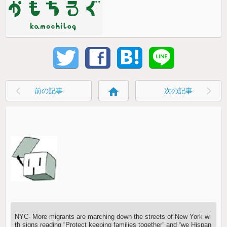
home
前の記事
次の記事
NYC- More migrants are marching down the streets of New York wi
th signs reading “Protect keeping families together” and “we Hispan