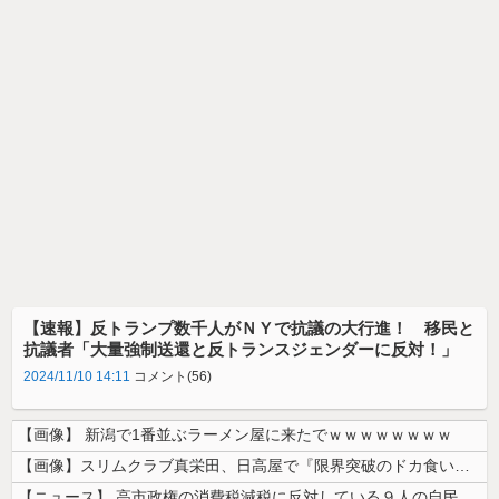
【速報】反トランプ数千人がＮＹで抗議の大行進！ 移民と
抗議者「大量強制送還と反トランスジェンダーに反対！」
2024/11/10 14:11
コメント(56)
【画像】 新潟で1番並ぶラーメン屋に来たでｗｗｗｗｗｗｗｗ
【画像】スリムクラブ真栄田、日高屋で『限界突破のドカ食い』を披露するｗ...
【ニュース】 高市政権の消費税減税に反対している９人の自民党議員が全て...