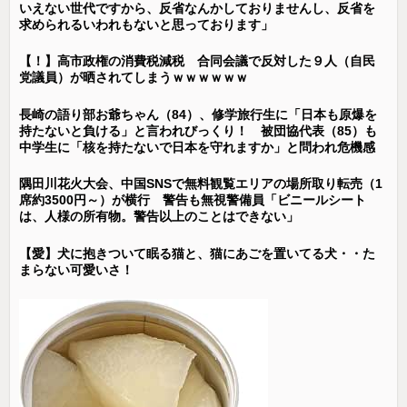
いえない世代ですから、反省なんかしておりませんし、反省を
求められるいわれもないと思っております」
【！】高市政権の消費税減税 合同会議で反対した９人（自民
党議員）が晒されてしまうｗｗｗｗｗｗ
長崎の語り部お爺ちゃん（84）、修学旅行生に「日本も原爆を
持たないと負ける」と言われびっくり！ 被団協代表（85）も
中学生に「核を持たないで日本を守れますか」と問われ危機感
隅田川花火大会、中国SNSで無料観覧エリアの場所取り転売（1
席約3500円～）が横行 警告も無視警備員「ビニールシート
は、人様の所有物。警告以上のことはできない」
【愛】犬に抱きついて眠る猫と、猫にあごを置いてる犬・・た
まらない可愛いさ！