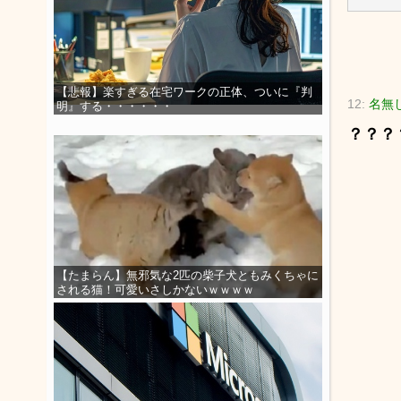
【悲報】楽すぎる在宅ワークの正体、ついに『判
12:
名無し
明』する・・・・・・
？？？
【たまらん】無邪気な2匹の柴子犬ともみくちゃに
される猫！可愛いさしかないｗｗｗｗ