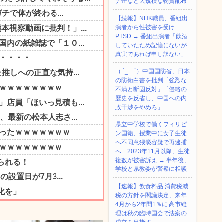
ナ缶など大規模な物資配布
【続報】NHK職員、番組出
演者から性被害を受け
PTSD → 番組出演者「飲酒
していたため記憶にないが
真実であれば申し訳ない」
（ ´_ゝ`）中国国防省、日本
の防衛白書を批判「強烈な
不満と断固反対」「侵略の
歴史を反省し、中国への内
政干渉をやめろ」
県立中学校で働くフィリピ
ン国籍、授業中に女子生徒
へ不同意猥褻容疑で再逮捕
へ 2023年11月以降、生徒
複数が被害訴え → 半年後、
学校と県教委が警察に相談
【速報】飲食料品 消費税減
税の方針を閣議決定、来年
4月から2年間1％に 高市総
理は秋の臨時国会で法案の