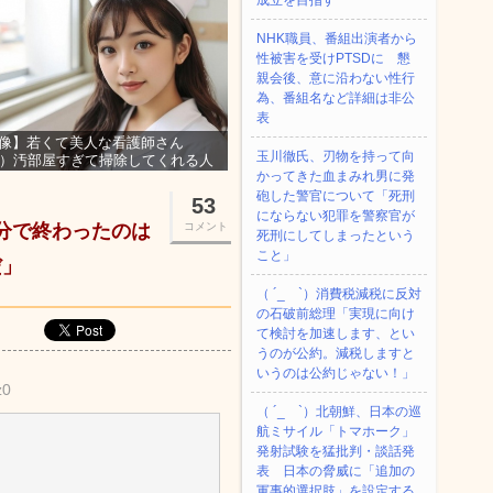
成立を目指す
NHK職員、番組出演者から
性被害を受けPTSDに 懇
親会後、意に沿わない性行
為、番組名など詳細は非公
表
像】若くて美人な看護師さん
玉川徹氏、刃物を持って向
3）汚部屋すぎて掃除してくれる人
かってきた血まみれ男に発
集ｗｗｗ
砲した警官について「死刑
53
にならない犯罪を警察官が
５分で終わったのは
コメント
死刑にしてしまったという
こと」
だ」
（ ´_ゝ`）消費税減税に反対
の石破前総理「実現に向け
て検討を加速します、とい
うのが公約。減税しますと
いうのは公約じゃない！」
z0
（ ´_ゝ`）北朝鮮、日本の巡
航ミサイル「‌トマホーク」
発射試験を猛批判・談話発
表 日本の脅威に「追加の
軍事的選択肢」を設定する