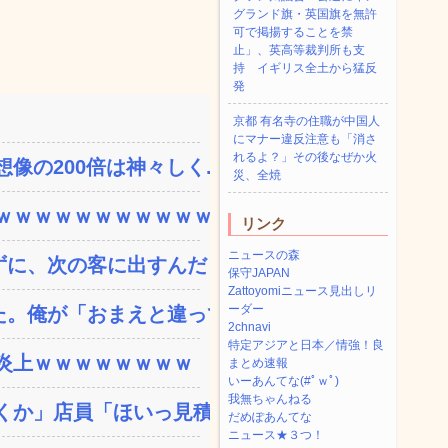
グランド旗・英国旗を無許
可で掲揚することを禁
止」、英高等裁判所も支
持 イギリス全土から猛反
発
京都 有名寺の住職が中国人
にマナー違反注意も「消さ
れるよ？」その後なぜか火
の200倍は神々しく...
災、全焼
ｗｗｗｗｗｗｗｗｗｗｗ...
リンク
ニュースの森
、次の客に出すんだ！ ...
保守JAPAN
Zattoyomiニュース見出しリ
ーダー
。俺が「おまえと違って浮...
2chnavi
特定アジアと日本／情強！良
炎上ｗｗｗｗｗｗｗｗ
まとめ速報
いーあんてな(#ﾟｗﾟ)
我無ちゃんねる
か」店員「ほいっ見積も...
だめぽあんてな
ニュース★３つ！