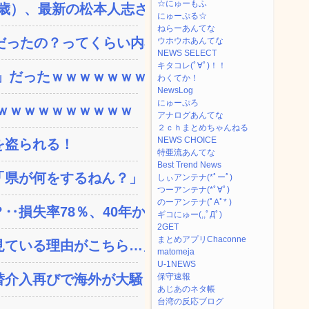
☆にゅーもふ
）、最新の松本人志さ...
にゅーぷる☆
ねらーあんてな
ったの？ってくらい内容...
ウホウホあんてな
NEWS SELECT
キタコレ(ﾟ∀ﾟ)！！
」だったｗｗｗｗｗｗｗ
わくてか！
NewsLog
にゅーぷろ
ｗｗｗｗｗｗｗｗｗｗ
アナログあんてな
２ｃｈまとめちゃんねる
NEWS CHOICE
を盗られる！
特亜流あんてな
Best Trend News
県が何をするねん？」と存...
しぃアンテナ(*ﾟーﾟ)
つーアンテナ(*ﾟ∀ﾟ)
のーアンテナ(ﾟAﾟ* )
失率78％、40年か...
ギコにゅー(,,ﾟДﾟ)
2GET
まとめアプリChaconne
ている理由がこちら…」→...
matomeja
U-1NEWS
替介入再びで海外が大騒ぎ
保守速報
あじあのネタ帳
台湾の反応ブログ