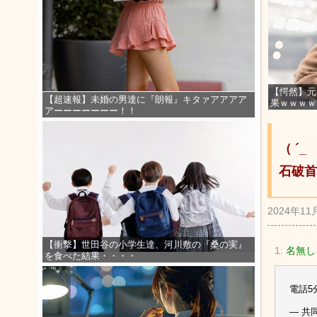
【愕然】元
【超速報】未婚の男達に『朗報』キタァアアアア
果ｗｗｗｗ
アーーーーーーー！！
（ ´
石破首
2024年11
【衝撃】世田谷の小学生達、河川敷の『桑の実』
1:
名無しさ
を食べた結果・・・・
電話5
— 共同