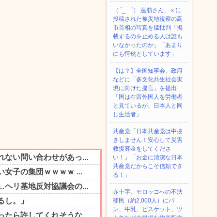
（ ´_ゝ`） 蓮舫さん、ｘに
投稿された被災地視察の高
市首相の写真を猛批判「掲
載するのを止める人は誰も
いなかったのか」「あまり
にも愕然としています」
【は？】全国知事会、政府
などに「多文化共生社会実
現に向けた提言」を提出
「国は在留外国人を労働者
と見ているが、日本人と同
じ生活者」
共産党「日本共産党は中抜
きしません！安心して災害
救援募金をしてくださ
い！」「お金に清潔な日本
共産党だからこそ信頼でき
る！」
赤十字、モロッコへの不法
移民（約2,000人）にパ
ン、牛乳、ビスケット、ツ