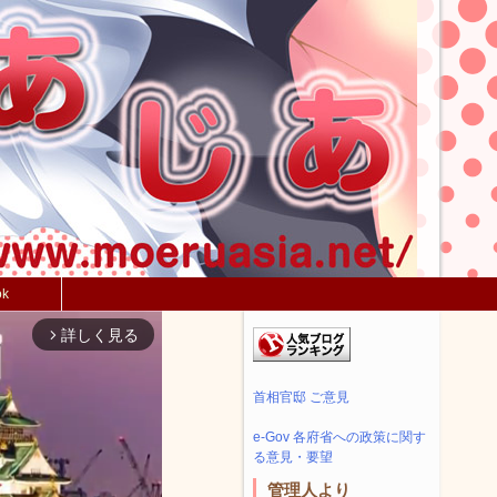
ok
詳しく見る
arrow_forward_ios
首相官邸 ご意見
e-Gov 各府省への政策に関す
る意見・要望
管理人より