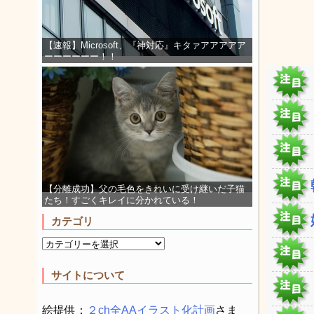
【速報】Microsoft、『神対応』キタァアアアアア
ーーーーーー！！
【分離成功】父の毛色をきれいに受け継いだ子猫
たち！すごくキレイに分かれている！
カテゴリ
サイトについて
絵提供：
２ch全AAイラスト化計画
さま