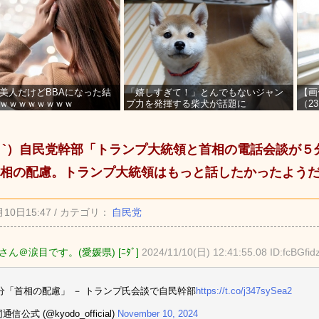
美人だけどBBAになった結
「嬉しすぎて！」とんでもないジャン
【画
ｗｗｗｗｗｗｗｗ
プ力を発揮する柴犬が話題に
（2
を募
_ゝ`）自民党幹部「トランプ大統領と首相の電話会談が
相の配慮。トランプ大統領はもっと話したかったよう
月10日15:47 / カテゴリ：
自民党
ん＠涙目です。(愛媛県) [ﾆﾀﾞ]
2024/11/10(日) 12:41:55.08 ID:fcBGfid
分「首相の配慮」 － トランプ氏会談で自民幹部
https://t.co/j347sySea2
通信公式 (@kyodo_official)
November 10, 2024