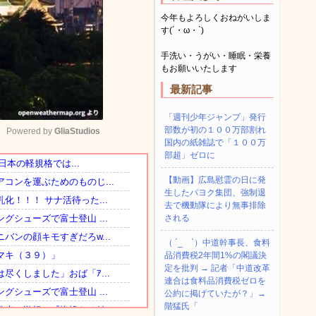
今年もよろしくおねがいしま
す(´・ω・`)
手洗い・うがい・睡眠・栄養
もお願いいたします
最新記事
「週刊少年ジャンプ」発行
部数が初の１００万部割れ
Powered by 
GliaStudios
国内の紙雑誌で「１００万
部超」ゼロに
Mute
【動画】広島慰霊の日に発
生したパヨク集団、強制退
去で機動隊により無事排除
される
（ ´_ゝ`）中道幹事長、食料
品消費税2年間1%の閣議決
定を批判 → 記者「中道改革
連合は食料品消費税ゼロを
公約に掲げていたが？」→
階猛氏「