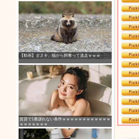
【動画】タヌキ、猫から餌奪って逃走ｗｗｗ
賃貸で1番譲れない条件ｗｗｗｗｗｗｗｗｗｗｗｗ
ｗｗｗｗｗｗｗ