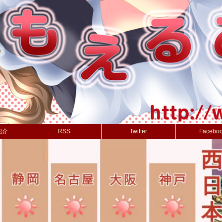
紹介
RSS
Twitter
Facebo