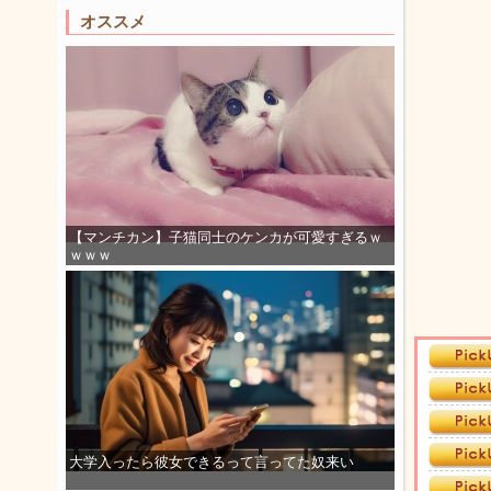
オススメ
【マンチカン】子猫同士のケンカが可愛すぎるｗ
ｗｗｗ
大学入ったら彼女できるって言ってた奴来い