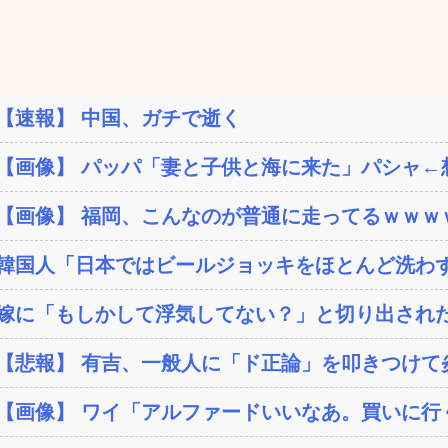
【速報】 中国、ガチで逝く
【画像】 パッパ「妻と子供と海に来た」パシャ←想像
【画像】 福岡、こんなのが普通に走ってるｗｗｗｗ
韓国人「日本ではビールジョッキをほとんど洗わずに
嫁に「もしかして浮気してない？」と切り出された
【悲報】 有吉、一般人に「ド正論」を叩きつけて
【画像】 ワイ「アルファードいいなあ。買いに行く