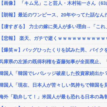
【画像】 「キム兄」こと芸人・木村祐一さん（63歳
【朗報】最近のワンピース、20年やってた話なんだ
【凄すぎる】 力士の嫁に美人が多い理由→「これ
【悲報】 楽天、ガチで逝くｗｗｗｗｗｗｗｗｗｗ
【爆笑ｗ】バッグひったくりを試みた男、バイク
兵庫県の左派の既得利権を斎藤知事が全面廃止、「
韓国人「韓国でレバレッジ破産した投資家続出か？‥損
韓国人「現在、日本人が苦々しい気持ちで韓国を見
海外「勘弁して！」米国人が最も恐れる日本の為