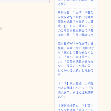
と警告
玉川徹氏、生出演で消費税
減税反対を主張する河野太
郎氏を絶賛「全面的に大賛
成、おっしゃる通り」 そ
0
のころ自民党総務会で消費
減税了承・午後に閣議決定
高市政権が「永住許可」厳
格化、事実上抑止 外国籍か
ら「安心して暮らせなくな
る」「今の日本は居づら
い」「自分を成長させられ
ない。帰国するか他の国に
行くかも選択肢」と落胆の
声
【！？】東大教授、大学院
の入試関連のページに「六
四天安門」を埋め込み懲戒
処分に
【国旗掲揚禁止！？】英オ
クソン州議会「公道にイン