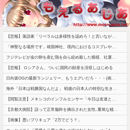
【悲報】落語家「リベラルは多様性を認めろ！と言いながら自分達と違う意見には執拗に攻撃してくる！」ｗｗｗｗｗｗｗｗｗｗｗｗｗｗ
「神聖なる場所です」靖国神社、境内におけるコスプレや軍装の禁止を発表
フジテレビが金の卵を産む鶏を自ら絞め殺した模様、社運を賭けたドル箱コンテンツが御蔵入りになってしまい……
【悲報】 ロシアさん、ついに国民の財産を没収しはじめる
日向坂OGの最新ランジェリー、もうエグいだろ・・・(画像どーん)
海外「日本は戦勝国なんだよ」 戦後の日本人の特別な生き様に各国から称賛の声
【閲覧注意】メキシコのインフルエンサー「今日は友達と配達員のアルバイトを体験してみるよ！！」←結果・・・
【京都大病院】誤って正常脳幹を摘出された女性､重篤な植物状態だが意識は正常で何かを思考していると判明
【画像】悪いプリキュア「2万でどう？」