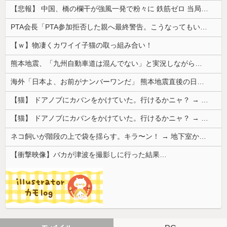
【悲報】 中国、橋の欄干が強風一発で粉々に 鉄筋ゼロ 当局「接着剤でくっつけただけ」「正常で、品質問題はない」
PTA会長「PTA参加拒否した親へ最終警告。こうなってもいい？」
【ｗ】物凄くカワイイ子猫の取っ組み合い！
熊本地震、「九州自動車道は混んでない」と実況しながら被災地へ向かう有名アナなどに批判殺到 全国紙記者「最新の状況をいち早く伝えることは報道機関としての責務」「情報を取り上げることには大きな意義がある」
海外「日本よ、お前がナンバーワンだ」 熊本地震直後の日本の対応のスピードに世界が衝撃
【猫】 ドアノブにカバンをかけていた。行けるかニャ？ → 猫はこうなります…
【猫】 ドアノブにカバンをかけていた。行けるかニャ？ → 猫はこうなります…
ネコ飼いが階段の上で袋を揺らす。キラ〜ン！ → 地下室からヤツが現れる…
【衝撃映像】バカが津波を撮影しに行った結果…