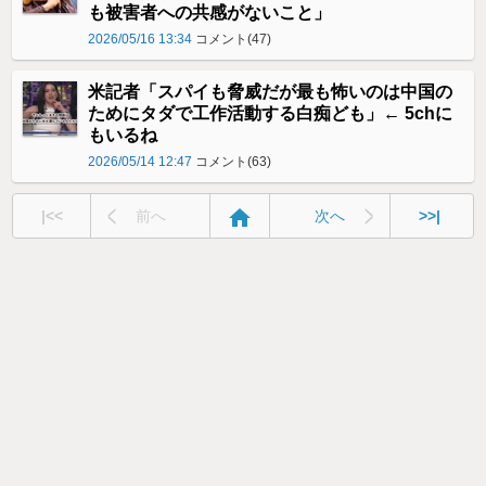
も被害者への共感がないこと」
2026/05/16 13:34
コメント(47)
米記者「スパイも脅威だが最も怖いのは中国の
ためにタダで工作活動する白痴ども」← 5chに
もいるね
2026/05/14 12:47
コメント(63)
home
|<<
前へ
次へ
>>|