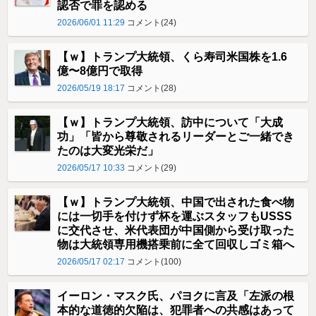
認否で罪を認める
2026/06/01 11:29
コメント(24)
【ｗ】トランプ大統領、くら寿司米国株を1.6
億〜8億円で取得
2026/05/19 18:17
コメント(28)
【ｗ】トランプ大統領、訪中について「大成
功」「皆から尊敬されるリーダーとご一緒でき
たのは大変光栄だ」
2026/05/17 10:33
コメント(29)
【ｗ】トランプ大統領、中国で出された食べ物
には一切手を付けず杯を運ぶスタッフもUSSS
に交代させ、米代表団が中国側から受け取った
物は大統領専用機搭乗前に全て回収しゴミ箱へ
2026/05/17 02:17
コメント(100)
イーロン・マスク氏、パヨクに言及「左派の根
本的な道徳的欠陥は、犯罪者への共感はあって