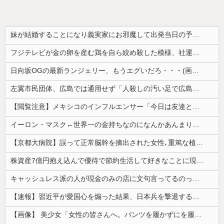
妹が結婚することになり義実家にお邪魔して出発当日の予定を話していた すると義兄嫁が「北海道って、ご祝儀1万8千円って指定してくるんだって？」 と聞いてきて…
フジテレビが金の卵を産む鶏を自ら絞め殺した模様、社運を賭けたドル箱コンテンツが御蔵入りになってしまい……
日向坂OGの最新ランジェリー、もうエグいだろ・・・(画像どーん)
左翼市民団体、広島では通用せず「人殺しの汚い足で広島の土を踏むな！」→広島県民「お前らの方が汚いんじゃ！」「ワシらが広島県民じゃ」
【閲覧注意】メキシコのインフルエンサー「今日は友達と配達員のアルバイトを体験してみるよ！！」←結果・・・
イーロン・マスク←世界一の金持ちなのになんかあんまり「羨ましい」と感じない理由
【京都大病院】誤って正常脳幹を摘出された女性､重篤な植物状態だが意識は正常で何かを思考していると判明
株資産7億円抱え込んで優待で節約生活して好きなことに現金使わないまま死んでく人の最後の言葉
キャッシュレス派の人が現金のみの店に文句言ってるのってどう思う？
【速報】習近平が愛国心を煽った結果、日本兵を撃退する「抗日テーマパーク」が各地で人気 1000人超が軍服姿で一斉突撃！
【画像】 美少女「女性の皆さんへ。パンツを履かずにを履いてみてください」