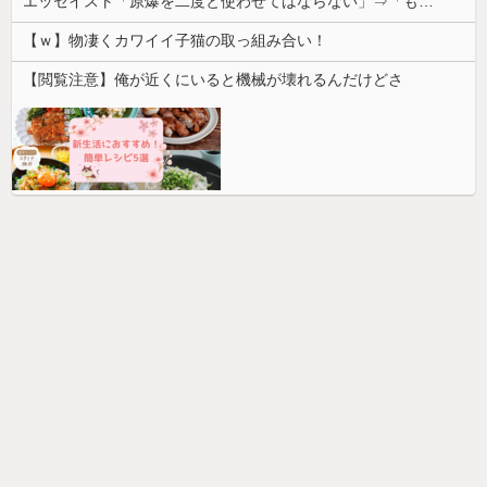
エッセイスト「原爆を二度と使わせてはならない」⇒「もちろん中国の核も非難する？」⇒「中国の核は綺麗な核！」
【ｗ】物凄くカワイイ子猫の取っ組み合い！
【閲覧注意】俺が近くにいると機械が壊れるんだけどさ