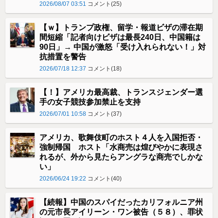
2026/08/07 03:51
コメント(25)
【ｗ】トランプ政権、留学・報道ビザの滞在期
間短縮「記者向けビザは最長240日、中国籍は
90日」→ 中国が激怒「受け​入れられない！」対
抗措置を警告
2026/07/18 12:37
コメント(18)
【！】アメリカ最高裁、トランスジェンダー選
手の女子競技参加禁止を支持
2026/07/01 10:58
コメント(37)
アメリカ、歌舞伎町のホスト４人を入国拒否・
強制帰国 ホスト「水商売は煌びやかに表現さ
れるが、外から見たらアングラな商売でしかな
い」
2026/06/24 19:22
コメント(40)
【続報】中国のスパイだったカリフォルニア州
の元市長アイリーン・ワン被告（５８）、罪状