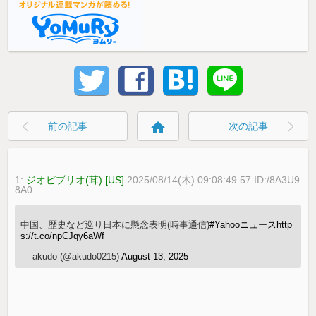
home
前の記事
次の記事
1:
ジオビブリオ(茸) [US]
2025/08/14(木) 09:08:49.57 ID:/8A3U9
8A0
中国、歴史など巡り日本に懸念表明(時事通信)
#Yahooニュース
http
s://t.co/npCJqy6aWf
— akudo (@akudo0215)
August 13, 2025