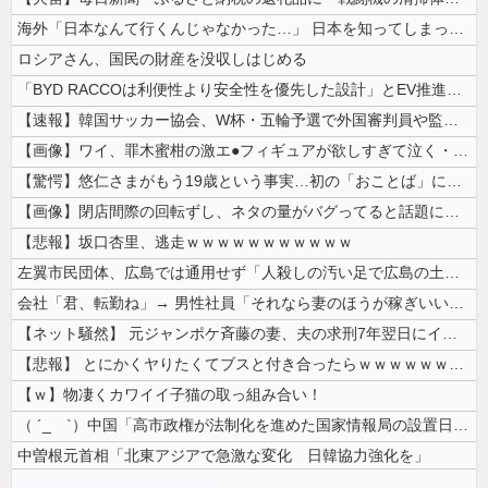
海外「日本なんて行くんじゃなかった…」 日本を知ってしまったディズニー...
ロシアさん、国民の財産を没収しはじめる
「BYD RACCOは利便性より安全性を優先した設計」とEV推進派がス...
【速報】韓国サッカー協会、W杯・五輪予選で外国審判員や監督官を性接待！...
【画像】ワイ、罪木蜜柑の激エ●フィギュアが欲しすぎて泣く・・・・・・
【驚愕】悠仁さまがもう19歳という事実…初の「おことば」にネット民驚嘆
【画像】閉店間際の回転ずし、ネタの量がバグってると話題にｗｗｗｗｗ
【悲報】坂口杏里、逃走ｗｗｗｗｗｗｗｗｗｗｗ
左翼市民団体、広島では通用せず「人殺しの汚い足で広島の土を踏むな！」→...
会社「君、転勤ね」→ 男性社員「それなら妻のほうが稼ぎいいんで辞めます...
【ネット騒然】 元ジャンポケ斉藤の妻、夫の求刑7年翌日にインスタ更新！...
【悲報】 とにかくヤりたくてブスと付き合ったらｗｗｗｗｗｗｗｗｗｗｗｗ...
【ｗ】物凄くカワイイ子猫の取っ組み合い！
（ ´_ゝ`）中国「高市政権が法制化を進めた国家情報局の設置日が7月3...
中曽根元首相「北東アジアで急激な変化 日韓協力強化を」