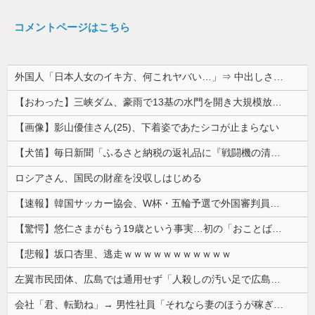
コメントページはこちら
外国人「日本人女のイキ方、何これヤバい…」⇒ 中出しされ痙攣する姿が海外で話題に
【おわった】三峡ダム、豪雨で13基の水門を開き大規模放流開始か 下流の工場地帯に洪水流入で崩壊はじまる
【画像】影山優佳さん(25)、下着姿であたシコが止まらない
【犬笛】毎日新聞「ふるさと納税の返礼品に『戦闘機の清掃体験』」→サヨク発狂「徴兵制ガー！」…ネット「どういう論理構造を立てた結果その思考に至った...
ロシアさん、国民の財産を没収しはじめる
【速報】韓国サッカー協会、W杯・五輪予選で外国審判員や監督官を性接待！！！！
【驚愕】悠仁さまがもう19歳という事実…初の「おことば」にネット民驚嘆
【悲報】坂口杏里、逃走ｗｗｗｗｗｗｗｗｗｗｗ
左翼市民団体、広島では通用せず「人殺しの汚い足で広島の土を踏むな！」→広島県民「お前らの方が汚いんじゃ！」「ワシらが広島県民じゃ」
会社「君、転勤ね」→ 男性社員「それなら妻のほうが稼ぎいいんで辞めます」⇒ 結果・・・