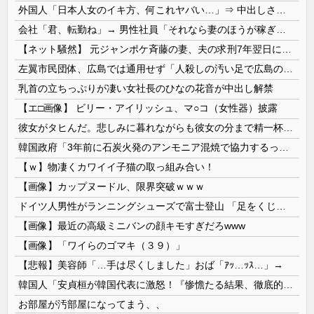
外国人「日本人女のイキ方、何これヤバい…」⇒ 中出しされ痙攣する姿が海外で話題に
会社「君、転勤ね」→ 男性社員「それなら妻のほうが稼ぎいいんで辞めます」⇒ 結果・・・
【ネット騒然】 元ジャンポケ斉藤の妻、夫の求刑7年翌日にインスタ更新！その内容がガチでヤバすぎる…
左翼市民団体、広島では通用せず「人殺しの汚い足で広島の土を踏むな！」→広島県民「お前らの方が汚いんじゃ！」「ワシらが広島県民じゃ」
乳首の立ちっぷりが凄い女社長のひなの花音が中出し解禁
【エ□画像】 ビリー・アイリッシュ、マ○コ（女性器）披露
彼女がタヒんだ。悲しみに暮れながらも彼女の分まで精一杯生きようと誓った。だが実は生きていた！突撃するとふっくらした顔で大きなお腹を抱えて...
韓国政府「3年前に石炭火発のアンモニア混焼で協力するっていったけどあれ取りやめな。政権変わったし」……韓国とまともな協力ができない理由、これなんですよね
【ｗ】物凄くカワイイ子猫の取っ組み合い！
【画像】カップヌードル、限界突破ｗｗｗ
ドイツ人男性がランニングシューズで富士登山 「足をくじいて動けない」
【画像】最近の高級ミニバンの顔キモすぎだろwww
【画像】「ワイらのゴマキ（３９）」
【悲報】美容師「…手は尽くしました」おば「ｱｯ…ｯｽ…」→
韓国人「安貞桓が韓国代表に激怒！『惨憺たる結果、徹底的な刷新が必要だ』と監督や協会を痛烈批判」
お部屋が汚部屋になってまう、、