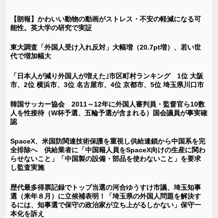
【朗報】かわいい動物の動画がストレス・不安の軽減になる可
能性。英大学の研究で実証
東大調査「外国人受け入れ反対」大幅増（20.7pt増）、若い世
代で増加幅大
「日本人が減り外国人が増えた｣市区町村ランキング 1位 大阪
市、2位 横浜市、3位 名古屋市、4位 京都市、5位 埼玉県川口市
韓国サッカー協会 2011～12年に外国人審判員・監督官ら10数
人を性接待（W杯予選、五輪予選が含まれる）国会議員が事実確
認
SpaceX、米国防関連技術保護を重視し供給連鎖から中国系を完
全排除へ 供給業者に「中国籍人員をSpaceX向けの生産に関わ
らせないこと」「中国製の設備・部品を使わないこと」を要求
し監査実施
歴代最多得票記録でトップ当選の河合ゆうすけ市議、埼玉知事
選（来年８月）に立候補表明！「埼玉県の外国人問題を解決す
るには、知事選で保守の政治家が立ち上がるしかない」保守一
本化を訴え