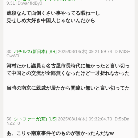
9.31 ID:wa4fIdBy0
虐殺なんて面倒くさい事やってる暇ねーし
見せしめ大好き中国人じゃないんだから
30:
バチルス(新日本) [BR]
2025/08/14(木) 09:21:59.74 ID:lV3S+
CwW0
河村たかし議員も名古屋市長時代に無かったと言い切っ
て中国との交流が全部無くなったけど一才折れなかった
当時の南京に親戚が居たから間違い無いと言い切ってた
56:
シトファーガ(茸) [US]
2025/08/14(木) 09:32:04.70 ID:5bDn
NZ2T0
あ、こりゃ南京事件そのものが無かったんだなw