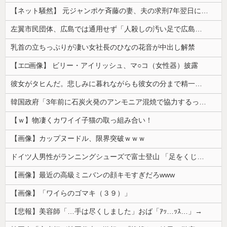
【ネット騒然】 元ジャンポケ斉藤の妻、夫の求刑7年翌日にインスタ更新！その内容がガチでヤバすぎる…
左翼市民団体、広島では通用せず「人殺しの汚い足で広島の土を踏むな！」→広島県民「お前らの方が汚いんじゃ！」「ワシらが広島県民じゃ」
乳首の立ちっぷりが凄い女社長のひなの花音が中出し解禁
【エ□画像】 ビリー・アイリッシュ、マ○コ（女性器）披露
彼女がタヒんだ。悲しみに暮れながらも彼女の分まで精一杯生きようと誓った。だが実は生きていた！突撃するとふっくらした顔で大きなお腹を抱えて...
韓国政府「3年前に石炭火発のアンモニア混焼で協力するっていったけどあれ取りやめな。政権変わったし」……韓国とまともな協力ができない理由、これなんですよね
【ｗ】物凄くカワイイ子猫の取っ組み合い！
【画像】カップヌードル、限界突破ｗｗｗ
ドイツ人男性がランニングシューズで富士登山 「足をくじいて動けない」
【画像】最近の高級ミニバンの顔キモすぎだろwww
【画像】「ワイらのゴマキ（３９）」
【悲報】美容師「…手は尽くしました」おば「ｱｯ…ｯｽ…」→