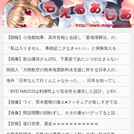
【朗報】小池都知事、高市首相と会談し「墓地埋葬法」の改正を要請 国と都が連携し民間への指導強化を進める方向で一致
「私は入りません、 事故起こさなきゃいい」と保険加入を勧められた推し活民が反発、保険代が勿体無いし事故起こしたとして……
【画像】影山優佳さん(25)、下着姿であたシコが止まらない
韓国人「大韓航空の熊本地震飲料水支援に対する日本人の反応をご覧ください・・・」→「」
海外「日本なんて行くんじゃなかった…」 日本を知ってしまったディズニー信者、帰国後『本家』に失望する事態に
「BYD RACCOは利便性より安全性を優先した設計」とEV推進派がスカスカ構造を絶賛、これがRACCOの一番の特徴よな
【画像】ワイ、罪木蜜柑の激エ●フィギュアが欲しすぎて泣く・・・・・・
【画像】閉店間際の回転ずし、ネタの量がバグってると話題にｗｗｗｗｗ
【悲報】坂口杏里、逃走ｗｗｗｗｗｗｗｗｗｗｗ