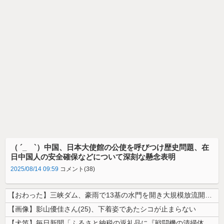
（ ´_ゝ`）中国、日本大使館の公使を呼びつけ歴史問題、在
日中国人の安全確保などについて深刻な懸念表明
2025/08/14 09:59
コメント(38)
【おわった】三峡ダム、豪雨で13基の水門を開き大規模放流開始か 下流の...
【画像】影山優佳さん(25)、下着姿であたシコが止まらない
【犬笛】毎日新聞「ふるさと納税の返礼品に『戦闘機の清掃体験』」→サヨク...