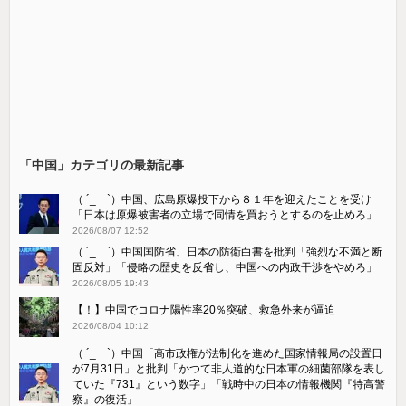
「中国」カテゴリの最新記事
（ ´_ゝ`）中国、広島原爆投下から８１年を迎えたことを受け
「日本は原爆被害者の立場で同情を買おうとするのを止めろ」
2026/08/07 12:52
（ ´_ゝ`）中国国防省、日本の防衛白書を批判「強烈な不満と断
固反対」「侵略の歴史を反省し、中国への内政干渉をやめろ」
2026/08/05 19:43
【！】中国でコロナ陽性率20％突破、救急外来が逼迫
2026/08/04 10:12
（ ´_ゝ`）中国「高市政権が法制化を進めた国家情報局の設置日
が7月31日」と批判「かつて非人道的な日本軍の細菌部隊を表し
ていた『731』という数字」「戦時中の日本の情報機関『特高警
察』の復活」