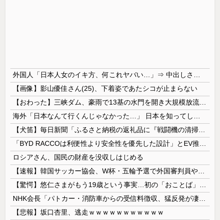
外国人「日本人女のイキ方、何これヤバい…」⇒ 中出しされ痙攣する姿が海外で話題に
【画像】影山優佳さん(25)、下着姿であたシコが止まらない
【おわった】三峡ダム、豪雨で13基の水門を開き大規模放流開始か 下流の工場地帯に洪水流入で崩壊はじまる
海外「日本なんて行くんじゃなかった…」 日本を知ってしまったディズニー信者、帰国後『本家』に失望する事態に
【犬笛】毎日新聞「ふるさと納税の返礼品に『戦闘機の清掃体験』」→サヨク発狂「徴兵制ガー！」…ネット「どういう論理構造を立てた結果その思考に至った...
「BYD RACCOは利便性より安全性を優先した設計」とEV推進派がスカスカ構造を絶賛、これがRACCOの一番の特徴よな
ロシアさん、国民の財産を没収しはじめる
【速報】韓国サッカー協会、W杯・五輪予選で外国審判員や監督官を性接待！！！！
【驚愕】悠仁さまがもう19歳という事実…初の「おことば」にネット民驚嘆
NHK会長「パトカー・消防車からの受信料徴収、猛反発が凄いので検討し直します…」
【悲報】坂口杏里、逃走ｗｗｗｗｗｗｗｗｗｗｗ