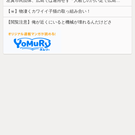
左翼市民団体、広島では通用せず「人殺しの汚い足で広島の土を踏むな！」→広島県民「お前らの方が汚いんじゃ！」「ワシらが広島県民じゃ」
【ｗ】物凄くカワイイ子猫の取っ組み合い！
【閲覧注意】俺が近くにいると機械が壊れるんだけどさ