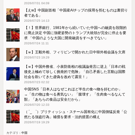
2026/07/31 04:09
【えw】中国副首相「中国産AIチップの採用を拒むものは裏切り
者である」
2026/07/25 14:13
【！】世界銀行、1981年から続いていた中国への融資を段階的
に廃止決定 中国に強硬姿勢のトランプ大統領が完全に停止を要
求 「中国のような大国に開発融資をすべきでない」
2026/07/24 11:11
【ｗ】王毅外相、フィリピンで開かれた日中韓外相会議を欠席
2026/07/23 19:29
【ｗ】中国外務省、小泉防衛相の核議論発言に逆上「日本の戦
後史上極めて珍しく挑発的で危険」「自己矛盾した言動は国際
社会を欺いてきた虚偽を改めて露呈！」
2026/07/23 02:32
中国SNS「日本人はなぜこれほど半生の食べ物を好むのか」
→「生の物は食べる勇気ない」「腹壊す」「生肉食べるなんて
獣」「あちらの食品は安全だから」
2026/07/20 12:33
（ ´_ゝ`）ブリティッシュ・スチール国有化に中国側猛反発「公
然たる強盗行為」補償を要求・法的措置の構え
2026/07/19 19:29
カテゴリ：
中国