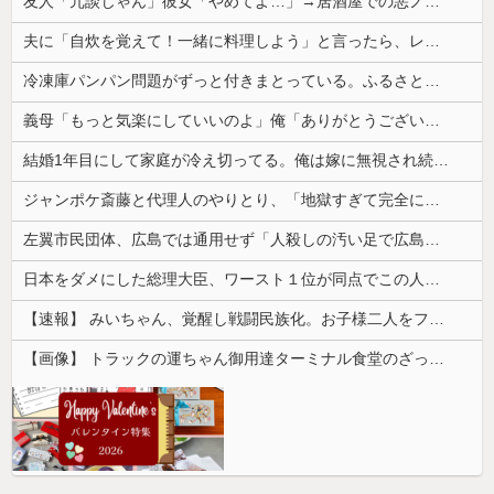
友人「冗談じゃん」彼女「やめてよ…」→居酒屋での悪ノリが原因で、なぜか俺まで責められることになり…
夫に「自炊を覚えて！一緒に料理しよう」と言ったら、レストランの予約をされた。自炊計画は完全に狂って…
冷凍庫パンパン問題がずっと付きまとっている。ふるさと納税も頼みたいけれど入れる場所がない
義母「もっと気楽にしていいのよ」俺「ありがとうございます…」→アットホームすぎる嫁実家になじめず…
結婚1年目にして家庭が冷え切ってる。俺は嫁に無視され続けてる
ジャンポケ斎藤と代理人のやりとり、「地獄すぎて完全にコントになってる……」と衝撃を受ける人が続出中
左翼市民団体、広島では通用せず「人殺しの汚い足で広島の土を踏むな！」→広島県民「お前らの方が汚いんじゃ！」「ワシらが広島県民じゃ」
日本をダメにした総理大臣、ワースト１位が同点でこの人ｗｗｗｗｗｗ
【速報】 みいちゃん、覚醒し戦闘民族化。お子様二人をフルボッコにしてしまう
【画像】 トラックの運ちゃん御用達ターミナル食堂のざっかけないオムライスｗｗｗｗｗｗｗｗｗｗ