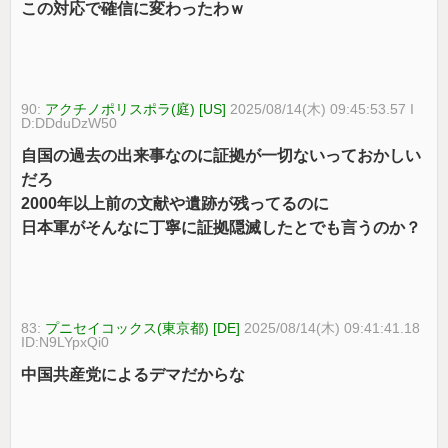
この対応で確信に変わったわｗ
90:
アクチノポリスポラ(庭) [US]
2025/08/14(木) 09:45:53.57 I
D:DDduDzW50
自国の過去の出来事なのに証拠が一切ないっておかしい
だろ
2000年以上前の文献や遺跡が残ってるのに
日本軍がそんなに丁寧に証拠隠滅したとでも言うのか？
83:
プニセイコックス(東京都) [DE]
2025/08/14(木) 09:41:41.18
ID:N9LYpxQi0
中国共産党によるデマだからな