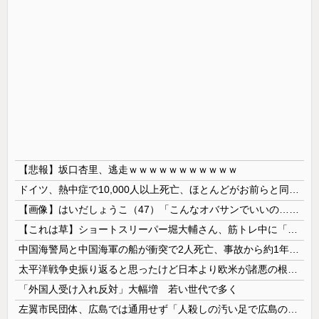
【悲報】坂口杏里、逃走ｗｗｗｗｗｗｗｗｗｗｗ
ドイツ、熱中症で10,000人以上死亡、ほとんどがお前らと同年代で若者は元気💪
【画像】はいだしょうこ（47）「こんなオバサンでいいの…？」
【これは草】ショートスリーパー堀大輔さん、筋トレ中に「寝たほうが良い」と言われた結果ｗｗｗｗ
中国海警局と中国海軍の船が衝突で2人死亡、事故から約1年を経て公表…南シナ海でフィリピン船を追跡中！
太平洋戦争史振り返ると思ったけど日本より欧米が諸悪の根源やん
「外国人受け入れ反対」大幅増 若い世代で多く
左翼市民団体、広島では通用せず「人殺しの汚い足で広島の土を踏むな！」→広島県民「お前らの方が汚いんじゃ！」「ワシらが広島県民じゃ」