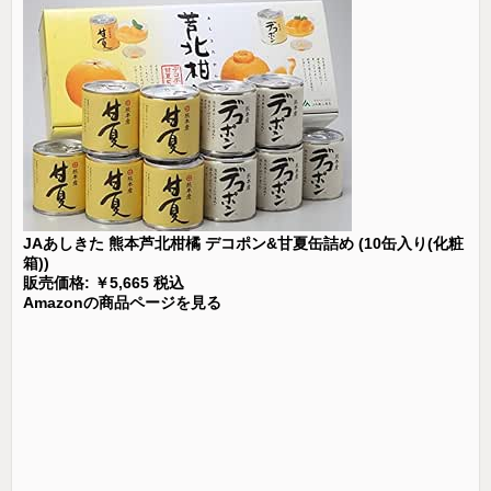
JAあしきた 熊本芦北柑橘 デコポン&甘夏缶詰め (10缶入り(化粧
箱))
販売価格: ￥5,665 税込
Amazonの商品ページを見る