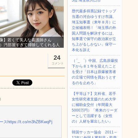
5位 埼玉県川口市
歴代最多得票記録でトップ
当選の河合ゆうすけ市議、
埼玉知事選（来年８月）に
立候補表明！「埼玉県の外
国人問題を解決するには、
知事選で保守の政治家が立
像】若くて美人な看護師さん
ち上がるしかない」保守一
3）汚部屋すぎて掃除してくれる人
集ｗｗｗ
本化を訴え
24
（ ´_ゝ`）中国、広島原爆投
コメント
下から８１年を迎えたこと
を受け「日本は原爆被害者
の立場で同情を買おうとす
るのを止めろ」
【平等は？】文科省、若手
0
女性研究者支援のため大学
に補助金交付（年間最大
5000万円）「将来のリーダ
ーとして活躍する（女性
の）人材を輩出したい」
ュース
https://t.co/m3hZBKwqPj
韓国サッカー協会 2011～
12年に外国人審判員・監督