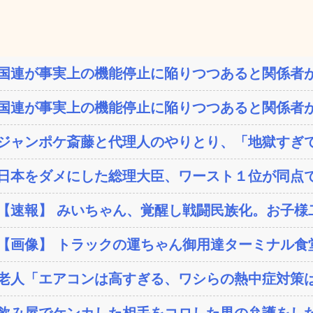
国連が事実上の機能停止に陥りつつあると関係者が
国連が事実上の機能停止に陥りつつあると関係者が
ジャンポケ斎藤と代理人のやりとり、「地獄すぎて
日本をダメにした総理大臣、ワースト１位が同点
【速報】 みいちゃん、覚醒し戦闘民族化。お子様二
【画像】 トラックの運ちゃん御用達ターミナル食堂
老人「エアコンは高すぎる、ワシらの熱中症対策
飲み屋でケンカした相手をコロした男の弁護をした