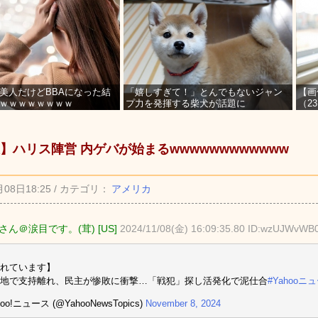
美人だけどBBAになった結
「嬉しすぎて！」とんでもないジャン
【画
ｗｗｗｗｗｗｗｗ
プ力を発揮する柴犬が話題に
（2
を募
】ハリス陣営 内ゲバが始まるwwwwwwwwwwww
月08日18:25 / カテゴリ：
アメリカ
ん＠涙目です。(茸) [US]
2024/11/08(金) 16:09:35.80 ID:wzUJWvWB
れています】
地で支持離れ、民主が惨敗に衝撃…「戦犯」探し活発化で泥仕合
#Yahooニ
hoo!ニュース (@YahooNewsTopics)
November 8, 2024