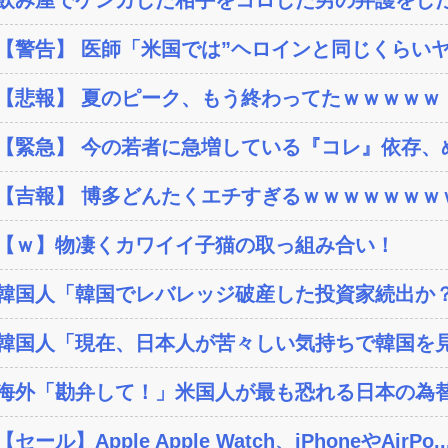
【警告】 医師「米国では”ヘロインと同じくらいヤバ
【悲報】 夏のピーク、もう終わってたｗｗｗｗｗ
【緊急】 今の若者に急増している『コレ』依存、め
【吉報】 博多どんたくエチすぎるｗｗｗｗｗｗｗ
【ｗ】物凄くカワイイ子猫の取っ組み合い！
韓国人「韓国でレバレッジ破産した投資家続出か？‥損
韓国人「現在、日本人が苦々しい気持ちで韓国を見
海外「勘弁して！」米国人が最も恐れる日本の為
【セール】Apple Apple Watch、iPhoneやAirPo..