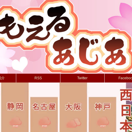
紹介
RSS
Twitter
Facebo