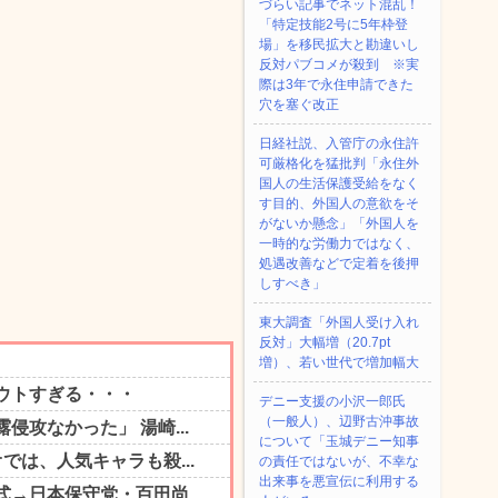
づらい記事でネット混乱！
「特定技能2号に5年枠登
場」を移民拡大と勘違いし
反対パブコメが殺到 ※実
際は3年で永住申請できた
穴を塞ぐ改正
日経社説、入管庁の永住許
可厳格化を猛批判「永住外
国人の生活保護受給をなく
す目的、外国人の意欲をそ
がないか懸念」「外国人を
一時的な労働力ではなく、
処遇改善などで定着を後押
しすべき」
東大調査「外国人受け入れ
反対」大幅増（20.7pt
増）、若い世代で増加幅大
デニー支援の小沢一郎氏
（一般人）、辺野古沖事故
について「玉城デニー知事
の責任ではないが、不幸な
出来事を悪宣伝に利用する