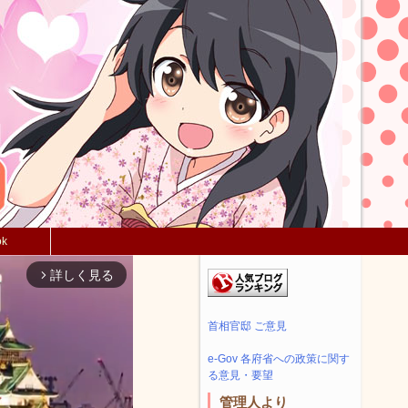
ok
詳しく見る
arrow_forward_ios
首相官邸 ご意見
e-Gov 各府省への政策に関す
る意見・要望
管理人より