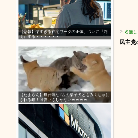
2:
名無し
【悲報】楽すぎる在宅ワークの正体、ついに『判
明』する・・・・・・
民主党
【たまらん】無邪気な2匹の柴子犬ともみくちゃに
される猫！可愛いさしかないｗｗｗｗ