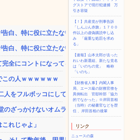
グストアで現行犯逮捕 万
引き容疑
【！】共産党が刑事告訴
「しんぶん赤旗」１７００
告白、特に役に立たないく...
件以上の虚偽購読申し込
み 「厳重な処罰を求め
る」
告白、特に役に立たないく...
【速報】山本太郎が去った
れいわ新選組、新たな党名
完全にコントになってる…...
は「いのちの党」 略称
「いのち」
でこの人ｗｗｗｗｗｗ
【財務省人事】内閣人事
局、エース級の財務官僚を
人をフルボッコにしてし...
異例転出 官邸幹部「協力
的でなかった」※岸田首相
（当時）の秘書官などを歴
のざっかけないオムライ...
任 、岸田首相の後輩
はこれじゃよ」
リンク
ニュースの森
。そして数年後、因果応報...