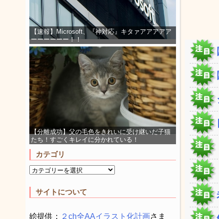
【速報】Microsoft、『神対応』キタァアアアアア
ーーーーーー！！
【分離成功】父の毛色をきれいに受け継いだ子猫
たち！すごくキレイに分かれている！
カテゴリ
サイトについて
絵提供：
２ch全AAイラスト化計画
さま