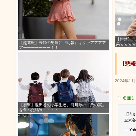
【愕然】元
【超速報】未婚の男達に『朗報』キタァアアアア
果ｗｗｗｗ
アーーーーーーー！！
【悲報
2024年11
1:
名無しさ
【衝撃】世田谷の小学生達、河川敷の『桑の実』
を食べた結果・・・・
【読ま
全米各
— Ya