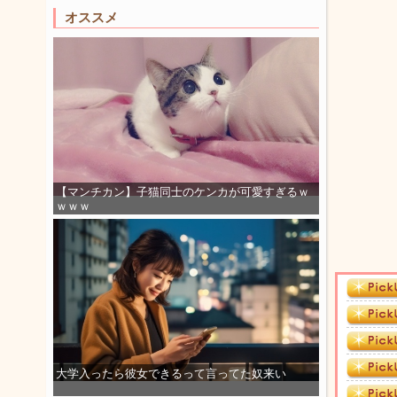
オススメ
【マンチカン】子猫同士のケンカが可愛すぎるｗ
ｗｗｗ
大学入ったら彼女できるって言ってた奴来い