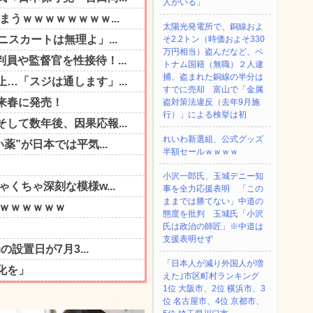
人がいる」
太陽光発電所で、銅線およ
そ2.2トン（時価およそ330
万円相当）盗んだなど、ベ
トナム国籍（無職）２人逮
捕、盗まれた銅線の半分は
すでに売却 富山で「金属
盗対策法違反（去年9月施
行）」による検挙は初
れいわ新選組、公式グッズ
半額セールｗｗｗｗ
小沢一郎氏、玉城デニー知
事を全力応援表明 「この
ままでは勝てない」中道の
態度を批判 玉城氏「小沢
氏は政治の師匠」※中道は
支援表明せず
「日本人が減り外国人が増
えた｣市区町村ランキング
1位 大阪市、2位 横浜市、3
位 名古屋市、4位 京都市、