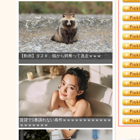
【動画】タヌキ、猫から餌奪って逃走ｗｗｗ
賃貸で1番譲れない条件ｗｗｗｗｗｗｗｗｗｗｗｗ
ｗｗｗｗｗｗｗ