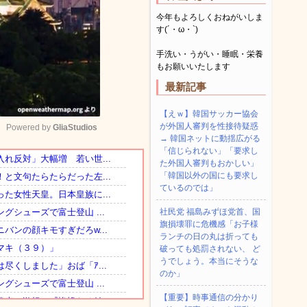
今年もよろしくおねがいしま
す(´・ω・`)
手洗い・うがい・睡眠・栄養
もお願いいたします
最新記事
【えｗ】韓国サッカー協会
が外国人審判を性接待疑惑
Powered by 
GliaStudios
→ 韓国ネットに動揺広がる
「信じられない」「要求し
た外国人審判もおかしい」
Mute
「韓国以外の国にも要求し
ているのでは」
社民党 福島みずほ党首、国
旗損壊罪に危機感「お子様
ランチの日の丸は折っても
破っても処罰されない、 ど
うでしょう。本当にそうな
のか」
【重要】時事通信の分かり