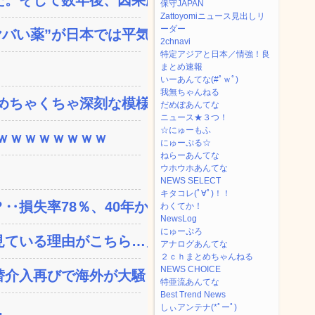
保守JAPAN
Zattoyomiニュース見出しリ
ーダー
い薬”が日本では平気...
2chnavi
特定アジアと日本／情強！良
まとめ速報
いーあんてな(#ﾟｗﾟ)
我無ちゃんねる
ちゃくちゃ深刻な模様w...
だめぽあんてな
ニュース★３つ！
☆にゅーもふ
ｗｗｗｗｗｗｗｗ
にゅーぷる☆
ねらーあんてな
ウホウホあんてな
NEWS SELECT
キタコレ(ﾟ∀ﾟ)！！
失率78％、40年か...
わくてか！
NewsLog
にゅーぷろ
ている理由がこちら…」→...
アナログあんてな
２ｃｈまとめちゃんねる
NEWS CHOICE
替介入再びで海外が大騒ぎ
特亜流あんてな
Best Trend News
.
しぃアンテナ(*ﾟーﾟ)