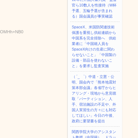
官ら10数人を性接待（W杯
予選、五輪予選が含まれ
る）国会議員が事実確認
SpaceX、米国防関連技術
D:POMHh+NB0
保護を重視し供給連鎖から
中国系を完全排除へ 供給
業者に「中国籍人員を
SpaceX向けの生産に関わ
らせないこと」「中国製の
設備・部品を使わないこ
と」を要求し監査実施
（ ´_ゝ`）中道・立憲・公
明、国会内で「熊本地震対
策本部会議」各省庁からヒ
アリング・現地から意見聴
取「パーティション、人
手、宿泊施設の不足や、外
国人実習生の方々にも対応
してほしい」今日の午後、
政府に要望書を提出
関西学院大学のアシスタン
ト教授（中国籍）、ドラッ