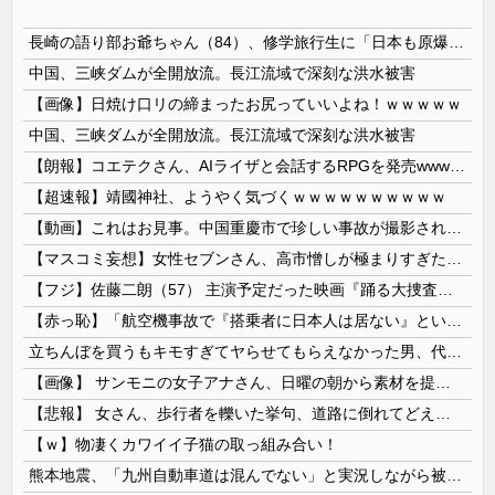
長崎の語り部お爺ちゃん（84）、修学旅行生に「日本も原爆を持たないと負ける」と言われびっくり！ 被団協代表（85）も中学生に「核を持たないで日本を守れますか」と問われ危機感
中国、三峡ダムが全開放流。長江流域で深刻な洪水被害
【画像】日焼け口リの締まったお尻っていいよね！ｗｗｗｗｗ
中国、三峡ダムが全開放流。長江流域で深刻な洪水被害
【朗報】コエテクさん、AIライザと会話するRPGを発売wwwwwwwwwwww
【超速報】靖國神社、ようやく気づくｗｗｗｗｗｗｗｗｗｗ
【動画】これはお見事。中国重慶市で珍しい事故が撮影される。
【マスコミ妄想】女性セブンさん、高市憎しが極まりすぎたのか、過去一級の低俗な「支持率下げてやる」記事を配信してしまう 想像の10倍低俗
【フジ】佐藤二朗（57） 主演予定だった映画『踊る大捜査線』スピンオフ作品の撮影中止が正式に決定
【赤っ恥】「航空機事故で『搭乗者に日本人は居ない』という発表は嫌い。人間として同じ価値だと思う」→ツッコミ殺到も「自分が気に入らないと思った」と...
立ちんぼを買うもキモすぎてヤらせてもらえなかった男、代わりの足コキでまさかの大量身寸米青ｗｗｗ
【画像】 サンモニの女子アナさん、日曜の朝から素材を提供してしまう
【悲報】 女さん、歩行者を轢いた挙句、道路に倒れてどえらいことになってしまうw w w w w w w
【ｗ】物凄くカワイイ子猫の取っ組み合い！
熊本地震、「九州自動車道は混んでない」と実況しながら被災地へ向かう有名アナなどに批判殺到 全国紙記者「最新の状況をいち早く伝えることは報道機関としての責務」「情報を取り上げることには大きな意義がある」