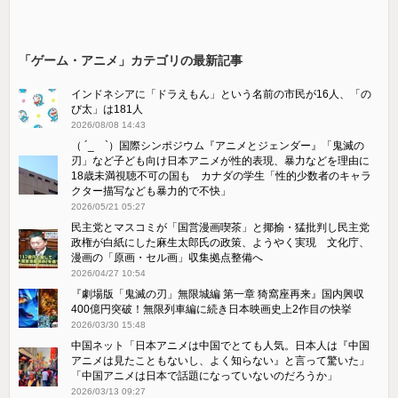
「ゲーム・アニメ」カテゴリの最新記事
インドネシアに「ドラえもん」という名前の市民が16人、「の
び太」は181人
2026/08/08 14:43
（ ´_ゝ`）国際シンポジウム『アニメとジェンダー』「鬼滅の
刃」など子ども向け日本アニメが性的表現、暴力などを理由に
18歳未満視聴不可の国も カナダの学生「性的少数者のキャラ
クター描写なども暴力的で不快」
2026/05/21 05:27
民主党とマスコミが「国営漫画喫茶」と揶揄・猛批判し民主党
政権が白紙にした麻生太郎氏の政策、ようやく実現 文化庁、
漫画の「原画・セル画」収集拠点整備へ
2026/04/27 10:54
『劇場版「鬼滅の刃」無限城編 第一章 猗窩座再来』国内興収
400億円突破！無限列車編に続き日本映画史上2作目の快挙
2026/03/30 15:48
中国ネット「日本アニメは中国でとても人気。日本人は『中国
アニメは見たこともないし、よく知らない』と言って驚いた」
「中国アニメは日本で話題になっていないのだろうか」
2026/03/13 09:27