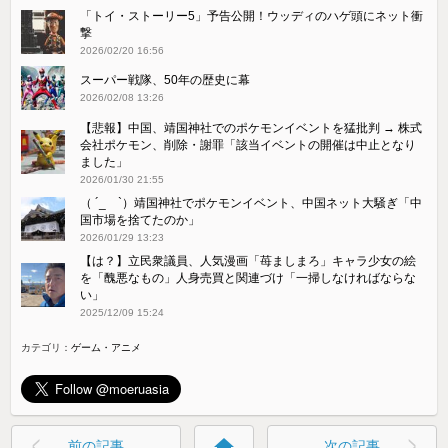
「トイ・ストーリー5」予告公開！ウッディのハゲ頭にネット衝
撃
2026/02/20 16:56
スーパー戦隊、50年の歴史に幕
2026/02/08 13:26
【悲報】中国、靖国神社でのポケモンイベントを猛批判 → 株式
会社ポケモン、削除・謝罪「該当イベントの開催は中止となり
ました」
2026/01/30 21:55
（ ´_ゝ`）靖国神社でポケモンイベント、中国ネット大騒ぎ「中
国市場を捨てたのか」
2026/01/29 13:23
【は？】立民衆議員、人気漫画「苺ましまろ」キャラ少女の絵
を「醜悪なもの」人身売買と関連づけ「一掃しなければならな
い」
2025/12/09 15:24
カテゴリ：
ゲーム・アニメ
home
前の記事
次の記事