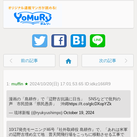
home
前の記事
次の記事
1:
muffin ★
2024/10/20(日) 17:01:53.65 ID:idkz166R9
漫画の「島耕作」で「辺野古抗議に日当」 SNSなどで批判の
声 市民団体「県民愚弄」 沖縄
https://t.co/gIcDXopYZk
— 琉球新報 (@ryukyushimpo)
October 19, 2024
10/17発売モーニング46号『社外取締役 島耕作』で、「あれは米軍
の辺野古埋め立て地 普天間飛行場をこっちに移動させる工事で