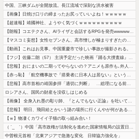
中国、三峡ダムが全開放流。長江流域で深刻な洪水被害
【画像】日焼け口リの締まったお尻っていいよね！ｗｗｗｗｗ
【超速報】靖國神社、ようやく気づくｗｗｗｗｗｗｗｗｗｗ
【朗報】コエテクさん、AIライザと会話するRPGを発売wwwwwwww...
【マスコミ妄想】女性セブンさん、高市憎しが極まりすぎたのか、過去一級の...
【動画】これはお見事。中国重慶市で珍しい事故が撮影される。
【フジ】佐藤二朗（57） 主演予定だった映画『踊る大捜査線』スピンオフ...
【悲報】おにまいの二期ってやらないの？アニメも原作も､外人からも人気あ...
【赤っ恥】「航空機事故で『搭乗者に日本人は居ない』という発表は嫌い。人...
【悲報】高市首相の靖国参拝「適切に判断」 …総理になる前の昨年は参拝
ロシアさん、国民の財産を没収しはじめる
【画像】 全身入れ墨の彫り師、『とんでもない正論』を吐いて30万再生さ...
【悲報】 明日、飛田給とかいう謎の場所に行くんやが何があるんや????...
【ｗ】物凄くカワイイ子猫の取っ組み合い！
（ ´_ゝ`）中国「高市政権が法制化を進めた国家情報局の設置日が7月3...
中曽根元首相「北東アジアで急激な変化 日韓協力強化を」