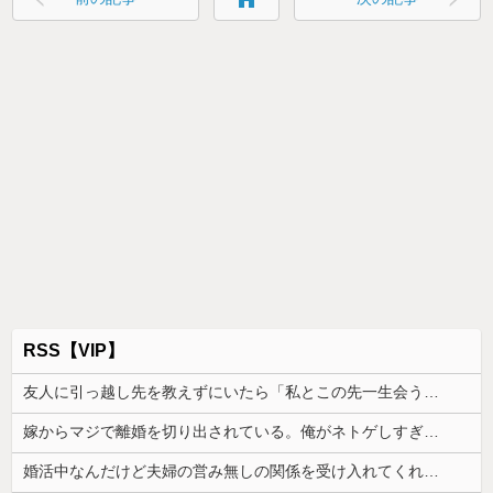
RSS【VIP】
友人に引っ越し先を教えずにいたら「私とこの先一生会う気ないんだ」と泣かれた。なので「よく分かったね、元気でね」と告げて…
嫁からマジで離婚を切り出されている。俺がネトゲしすぎて全くかまわなかったのが原因らしく...
婚活中なんだけど夫婦の営み無しの関係を受け入れてくれる男性が全然いない