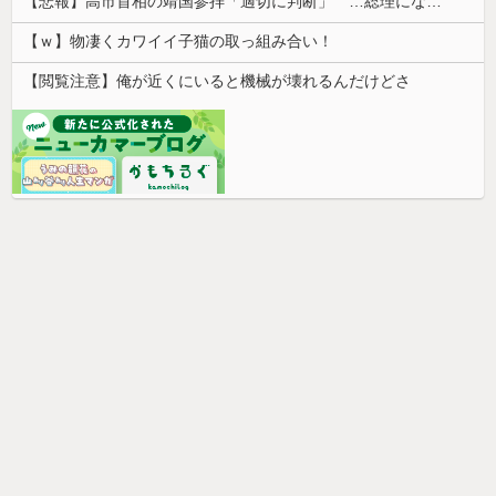
【悲報】高市首相の靖国参拝「適切に判断」 …総理になる前の昨年は参拝
【ｗ】物凄くカワイイ子猫の取っ組み合い！
【閲覧注意】俺が近くにいると機械が壊れるんだけどさ