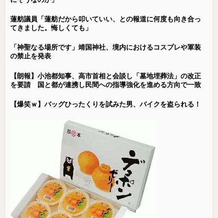
蓮舫議員「蓮舫だから叩いていい、との報道に何度も向き合っ
てきました。悔しくても」
「神聖なる場所です」靖国神社、境内におけるコスプレや軍装
の禁止を発表
【朗報】小池都知事、高市首相と会談し「墓地埋葬法」の改正
を要請 国と都が連携し民間への指導強化を進める方向で一致
【爆笑ｗ】バッグひったくりを試みた男、バイクを盗られる！