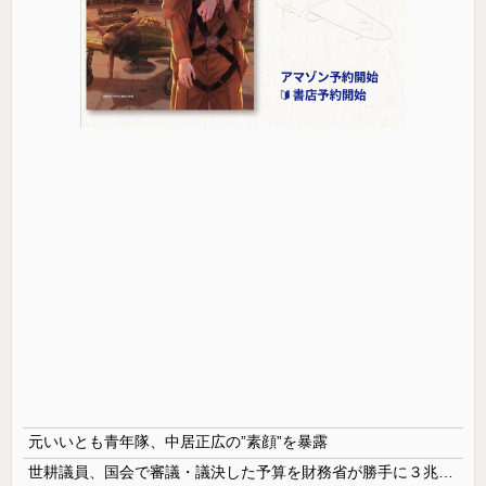
元いいとも青年隊、中居正広の”素顔”を暴露
世耕議員、国会で審議・議決した予算を財務省が勝手に３兆円動かしていると指摘・問題視