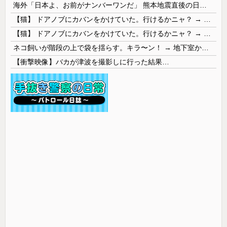
海外「日本よ、お前がナンバーワンだ」 熊本地震直後の日本の対応のスピードに世界が衝撃
【猫】 ドアノブにカバンをかけていた。行けるかニャ？ → 猫はこうなります…
【猫】 ドアノブにカバンをかけていた。行けるかニャ？ → 猫はこうなります…
ネコ飼いが階段の上で袋を揺らす。キラ〜ン！ → 地下室からヤツが現れる…
【衝撃映像】バカが津波を撮影しに行った結果…