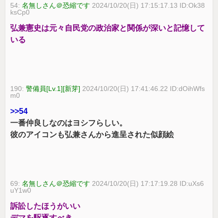
54:
名無しさん＠恐縮です
2024/10/20(日) 17:15:17.13 ID:Ok38
ksCp0
弘兼憲史は元々自民党の政治家と関係が深いと記憶して
いる
190:
警備員[Lv.1][新芽]
2024/10/20(日) 17:41:46.22 ID:dOihWfs
m0
>>54
一番仲良しなのはヨシフらしい。
彼のアイコンも弘兼さんから進呈された似顔絵
69:
名無しさん＠恐縮です
2024/10/20(日) 17:17:19.28 ID:uXs6
uY1w0
訴訟したほうがいい
デマを駆逐すべき