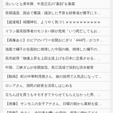
元いいとも青年隊、中居正広の”素顔”を暴露
世耕議員、国会で審議・議決した予算を財務省が勝手に３兆円動かしていると指摘・問題視
【超速報】靖國神社、ようやく気づくｗｗｗｗｗｗｗｗｗｗ
イラン最高指導者のモジタバ師が危篤「いつ死亡してもおかしくない」…イラン大統領「意思疎通はかなり難しい」！
【画像あり】ロピアのパワー全開おにぎり「444円」がコチラｗｗｗｗｗ
強風で欄干が全面的に倒壊した中国の橋、倒壊した欄干の破片を調べると凄まじい事実が発覚して……
高市総理「物価上昇を上回る賃上げを日本に定着させる」⇒ 国家公務員月給3.51％増へ
中国、三峡ダムが全開放流。長江流域で深刻な洪水被害
【動画】 町の中華料理屋さん、娘の採用で人気店になってしまう
ロシアさん、国民の財産を没収しはじめる
立ちんぼを買うもキモすぎてヤらせてもらえなかった男、代わりの足コキでまさかの大量身寸米青ｗｗｗ
【画像】 サンモニの女子アナさん、日曜の朝から素材を提供してしまう
【悲報】 女さん、歩行者を轢いた挙句、道路に倒れてどえらいことになってしまうw w w w w w w