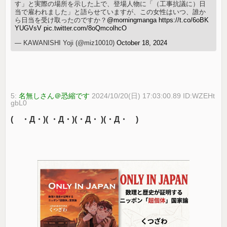
す」と実際の場所を示した上で、登場人物に「（工事抗議に）日
当で雇われました」と語らせていますが、この女性はいつ、誰か
ら日当を受け取ったのですか？
@morningmanga
https://t.co/6oBK
YUGVsV
pic.twitter.com/8oQmcolhcO
— KAWANISHI Yoji (@miz10010)
October 18, 2024
5:
名無しさん＠恐縮です
2024/10/20(日) 17:03:00.89 ID:WZEHt
gbL0
( ・Д・)( ・Д・)(・Д・ )(・Д・ )