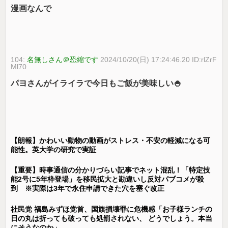
漫画なんで
104:
名無しさん＠恐縮です
2024/10/20(日) 17:24:46.20 ID:rlZrF
Ml70
パヨさんがイライラで今日もご飯が美味しい🍚
【朗報】かわいい動物の動画がストレス・不安の軽減になる可
能性。英大学の研究で実証
【重要】時事通信の分かりづらい記事でネット混乱！「特定技
能2号に5年枠登場」を移民拡大と勘違いし反対パブコメが殺
到 ※実際は3年で永住申請できた穴を塞ぐ改正
社民党 福島みずほ党首、国旗損壊罪に危機感「お子様ランチの
日の丸は折っても破っても処罰されない、 どうでしょう。本当
にそうなのか」