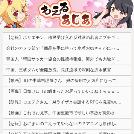
【悲報】ホリエモン、移民受け入れ反対派の若者にブチギレ「差別するなんて最低だ！」 → スタジオ誰も反論できず沈黙 ………
会社のカメラ部で「商品を手に持って水着お姉さんがにっこり」を撮影、だがお姉さんは素人アルバイトで親バレした結果……
韓国人「韓国サッカー協会の性接待報道、海外でも大騒ぎに・・・2002年W杯4強の記録取り消しの声も」→「マジで国の恥だ」「2002年まで疑う価値...
中国、三峡ダムが全開放流。長江流域で深刻な洪水被害
【動画】 町の中華料理屋さん、娘の採用で人気店になってしまう
【画像】日焼け口リの締まったお尻っていいよね！ｗｗｗｗｗ
【朗報】コエテクさん、AIライザと会話するRPGを発売wwwwwwwwwwww
【動画】これはお見事。中国重慶市で珍しい事故が撮影される。
【悲報】おにまいの二期ってやらないの？アニメも原作も､外人からも人気あったのに