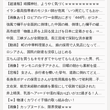
【超速報】靖國神社、ようやく気づくｗｗｗｗｗｗｗｗｗｗ
イラン最高指導者のモジタバ師が危篤「いつ死亡してもおかしくない」…イラン大統領「意思疎通はかなり難しい」！
【画像あり】ロピアのパワー全開おにぎり「444円」がコチラｗｗｗｗｗ
強風で欄干が全面的に倒壊した中国の橋、倒壊した欄干の破片を調べると凄まじい事実が発覚して……
高市総理「物価上昇を上回る賃上げを日本に定着させる」⇒ 国家公務員月給3.51％増へ
中国、三峡ダムが全開放流。長江流域で深刻な洪水被害
【動画】 町の中華料理屋さん、娘の採用で人気店になってしまう
ロシアさん、国民の財産を没収しはじめる
立ちんぼを買うもキモすぎてヤらせてもらえなかった男、代わりの足コキでまさかの大量身寸米青ｗｗｗ
【画像】 サンモニの女子アナさん、日曜の朝から素材を提供してしまう
【悲報】 女さん、歩行者を轢いた挙句、道路に倒れてどえらいことになってしまうw w w w w w w
長身美ボディの保育士さんが女性用風俗を勢いで初利用…子供に絶対見せられないメスの顔でイキまくり。
文在寅、航空未経験の娘婿を重役にして収賄で起訴された
井上晴美、乳首ヘア○ードや濡れ場お○ぱいがエ□過ぎる！人生最後のラスト写真集、最高！！
【ｗ】物凄くカワイイ子猫の取っ組み合い！
【画像】カップヌードル、限界突破ｗｗｗ