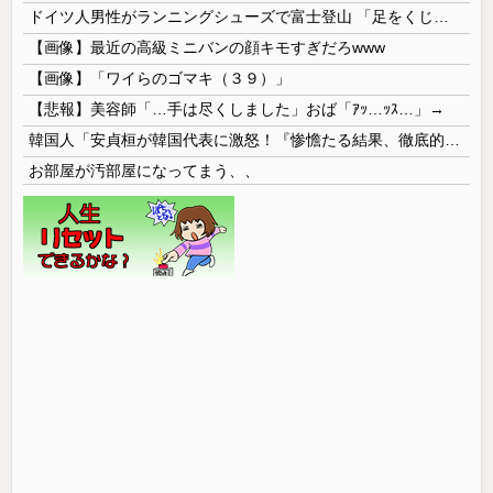
ドイツ人男性がランニングシューズで富士登山 「足をくじいて動けない」
【画像】最近の高級ミニバンの顔キモすぎだろwww
【画像】「ワイらのゴマキ（３９）」
【悲報】美容師「…手は尽くしました」おば「ｱｯ…ｯｽ…」→
韓国人「安貞桓が韓国代表に激怒！『惨憺たる結果、徹底的な刷新が必要だ』と監督や協会を痛烈批判」
お部屋が汚部屋になってまう、、