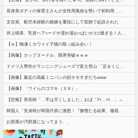
長身美ボディの保育士さんが女性用風俗を勢いで初利用…子供に絶対見せられないメスの顔でイキまくり。
文在寅、航空未経験の娘婿を重役にして収賄で起訴された
井上晴美、乳首ヘア○ードや濡れ場お○ぱいがエ□過ぎる！人生最後のラスト写真集、最高！！
【ｗ】物凄くカワイイ子猫の取っ組み合い！
【画像】カップヌードル、限界突破ｗｗｗ
ドイツ人男性がランニングシューズで富士登山 「足をくじいて動けない」
【画像】最近の高級ミニバンの顔キモすぎだろwww
【画像】「ワイらのゴマキ（３９）」
【悲報】美容師「…手は尽くしました」おば「ｱｯ…ｯｽ…」→
韓国人「安貞桓が韓国代表に激怒！『惨憺たる結果、徹底的な刷新が必要だ』と監督や協会を痛烈批判」
お部屋が汚部屋になってまう、、