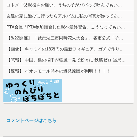
コトメ「父親役をお願い。うちの子がパパって呼んでもいいよね？」旦那「それは無理」→断った途端に大騒ぎになり…
友達の家に遊びに行ったらアルバムに私の写真が飾ってあった。しかも私が知らない写真
PTA会長「PTA参加拒否した親へ最終警告。こうなってもいい？」
【8/22開催】 「琵琶湖三市同時花火大会」、各市公式「そんな花火大会は存在しない」→ 高価チケットを購入した人達がSNS阿鼻叫喚
【画像】 キャミイの18万円の最新フィギュア、ガチで作り込みがエグすぎる
【悲報】 中国、橋の欄干が強風一発で粉々に 鉄筋ゼロ 当局「接着剤でくっつけただけ」「正常で、品質問題はない」
【速報】 イオンモール熊本の爆発原因が判明！！！！
コメントページはこちら