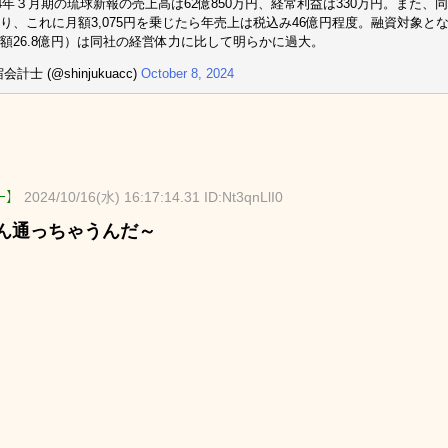
24年３月期の琉球新報の売上高は62億850万円、経常利益は330万円。また、同紙
り、これに月額3,075円を乗じたら年売上は税込み46億円程度。融資対象
額26.8億円）は同社の経営体力に比して明らかに過大。
会計士 (@shinjukuacc)
October 8, 2024
ﾞｰ】
2024/10/16(水) 16:17:14.31 ID:Nt3qnLlI0
ん通っちゃうんだ～