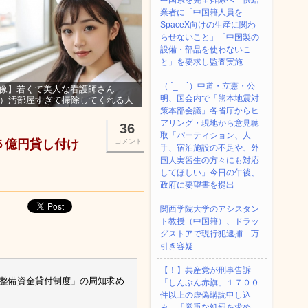
中国系を完全排除へ 供給
業者に「中国籍人員を
SpaceX向けの生産に関わ
らせないこと」「中国製の
設備・部品を使わないこ
と」を要求し監査実施
（ ´_ゝ`）中道・立憲・公
像】若くて美人な看護師さん
明、国会内で「熊本地震対
3）汚部屋すぎて掃除してくれる人
集ｗｗｗ
策本部会議」各省庁からヒ
アリング・現地から意見聴
36
取「パーティション、人
.５億円貸し付け
コメント
手、宿泊施設の不足や、外
国人実習生の方々にも対応
してほしい」今日の午後、
政府に要望書を提出
関西学院大学のアシスタン
ト教授（中国籍）、ドラッ
グストアで現行犯逮捕 万
引き容疑
【！】共産党が刑事告訴
合整備資金貸付制度」の周知求め
「しんぶん赤旗」１７００
件以上の虚偽購読申し込
み 「厳重な処罰を求め