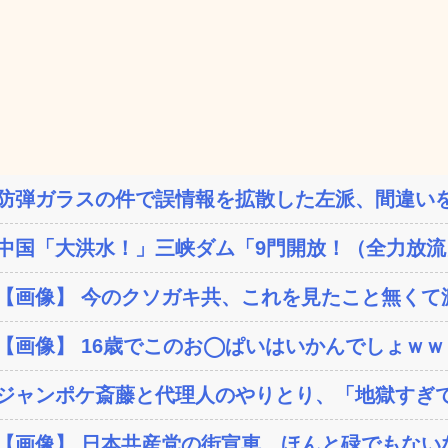
防弾ガラスの件で誤情報を拡散した左派、間違いを
中国「大洪水！」三峡ダム「9門開放！（全力放流」
【画像】 今のクソガキ共、これを見たこと無くて渡
【画像】 16歳でこのお◯ぱいはいかんでしょｗ
ジャンポケ斎藤と代理人のやりとり、「地獄すぎて
【画像】 日本共産党の街宣車、ほんと碌でもない