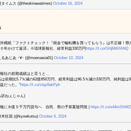
タイムス (@theokinawatimes)
October 16, 2024
事
沖縄紙「ファクトチェック！『税金で輪転機を買ってもらう』は不正確！県
０年かけて返済」※琉球新報社、経常利益330万円
https://t.co/GHjMtKfANQ
るあじあ ･∀･ (@moeruasia01)
October 10, 2024
報社の前期成績はと言うと…
高は前期比5.7％減の62億850万円、経常利益は96.5％減の330万円、純利益は
益だった。”
https://t.co/ztqz8akPph
る訳ねぇじゃん)
報に８億５千万円貸与へ 自民、県の予算案疑問視 |
https://t.co/e44mSIhMZ
木狂屈 (@kyowkutsu)
October 6, 2024