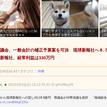
美人だけどBBAになった結
「嬉しすぎて！」とんでもないジャン
【画
ｗｗｗｗｗｗｗｗ
プ力を発揮する柴犬が話題に
（2
を募
県議会、一般会計の補正予算案を可決 琉球新報社へ８
新報社、経常利益は330万円
月16日16:43 / カテゴリ：
沖縄
ん ★
2024/10/16(水) 15:12:35.81 ID:gPURBujX9
から琉球新報社への貸し付け8.5億円 県議会が付帯決議を採択 「地域総
ps://t.co/oBWujCt3Sx