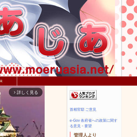
ok
詳しく見る
arrow_forward_ios
首相官邸 ご意見
e-Gov 各府省への政策に関す
る意見・要望
管理人より