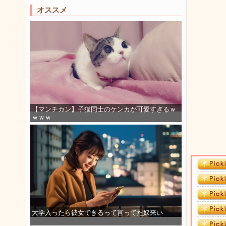
オススメ
【マンチカン】子猫同士のケンカが可愛すぎるｗ
ｗｗｗ
大学入ったら彼女できるって言ってた奴来い