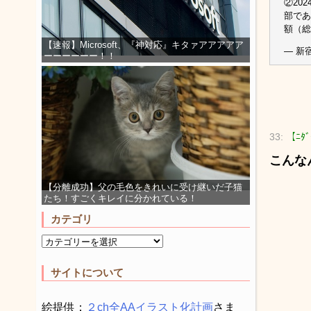
②20
部であ
額（総
【速報】Microsoft、『神対応』キタァアアアアア
— 新宿
ーーーーーー！！
33:
【ﾆﾀ
こんな
【分離成功】父の毛色をきれいに受け継いだ子猫
たち！すごくキレイに分かれている！
カテゴリ
サイトについて
絵提供：
２ch全AAイラスト化計画
さま