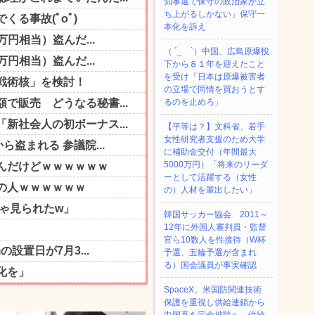
知事選で保守の政治家が立
ち上がるしかない」保守一
本化を訴え
（ ´_ゝ`）中国、広島原爆投
下から８１年を迎えたこと
を受け「日本は原爆被害者
の立場で同情を買おうとす
るのを止めろ」
【平等は？】文科省、若手
女性研究者支援のため大学
に補助金交付（年間最大
5000万円）「将来のリーダ
ーとして活躍する（女性
の）人材を輩出したい」
韓国サッカー協会 2011～
12年に外国人審判員・監督
官ら10数人を性接待（W杯
予選、五輪予選が含まれ
る）国会議員が事実確認
SpaceX、米国防関連技術
保護を重視し供給連鎖から