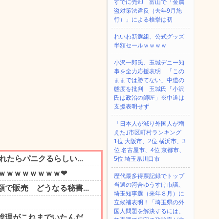
すでに売却 富山で「金属
盗対策法違反（去年9月施
行）」による検挙は初
れいわ新選組、公式グッズ
半額セールｗｗｗｗ
小沢一郎氏、玉城デニー知
事を全力応援表明 「この
ままでは勝てない」中道の
態度を批判 玉城氏「小沢
氏は政治の師匠」※中道は
支援表明せず
「日本人が減り外国人が増
えた｣市区町村ランキング
1位 大阪市、2位 横浜市、3
位 名古屋市、4位 京都市、
5位 埼玉県川口市
歴代最多得票記録でトップ
当選の河合ゆうすけ市議、
埼玉知事選（来年８月）に
立候補表明！「埼玉県の外
国人問題を解決するには、