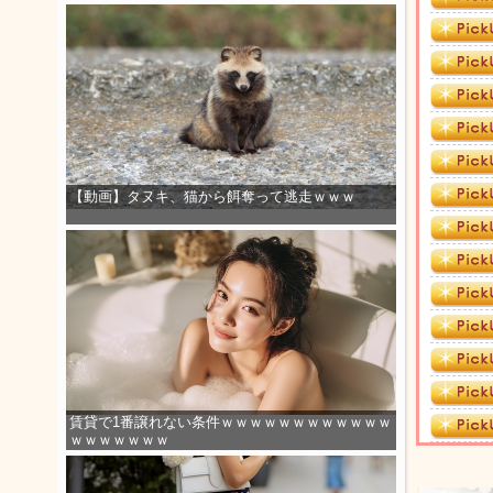
【動画】タヌキ、猫から餌奪って逃走ｗｗｗ
賃貸で1番譲れない条件ｗｗｗｗｗｗｗｗｗｗｗｗ
ｗｗｗｗｗｗｗ