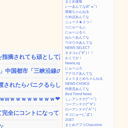
まとめ速報
いーあんてな(#ﾟｗﾟ)
我無ちゃんねる
だめぽあんてな
ニュース★３つ！
☆にゅーもふ
にゅーぷる☆
ねらーあんてな
ウホウホあんてな
NEWS SELECT
キタコレ(ﾟ∀ﾟ)！！
指摘されても頑として認め...
わくてか！
NewsLog
にゅーぷろ
中国都市「三峡沿線の道...
アナログあんてな
２ｃｈまとめちゃんねる
されたらパニクるらしい...
NEWS CHOICE
特亜流あんてな
Best Trend News
ｗｗwｗｗｗｗｗｗｗｗ❤
しぃアンテナ(*ﾟーﾟ)
つーアンテナ(*ﾟ∀ﾟ)
のーアンテナ(ﾟAﾟ* )
完全にコントになってる…...
ギコにゅー(,,ﾟДﾟ)
2GET
まとめアプリChaconne
な