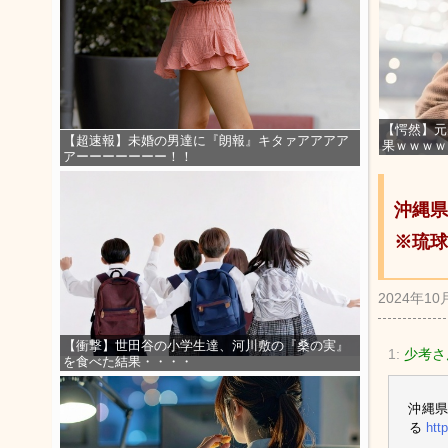
【愕然】元
【超速報】未婚の男達に『朗報』キタァアアアア
果ｗｗｗｗ
アーーーーーーー！！
沖縄
※琉球
2024年10
【衝撃】世田谷の小学生達、河川敷の『桑の実』
1:
少考さ
を食べた結果・・・・
沖縄県
る
htt