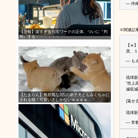
— 沖縄
※関連記
【悲報】楽すぎる在宅ワークの正体、ついに『判
明』する・・・・・・
【ｗ】
資、１
— もえ
琉球新
“売上
減収減
【たまらん】無邪気な2匹の柴子犬ともみくちゃに
される猫！可愛いさしかないｗｗｗｗ
(返せ
琉球新
— 常磐