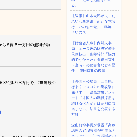
る」
【速報】山本太郎が去った
れいわ新選組、新たな党名
は「いのちの党」 略称
「いのち」
【財務省人事】内閣人事
から８億５千万円の無利子融
局、エース級の財務官僚を
異例転出 官邸幹部「協力
的でなかった」※岸田首相
（当時）の秘書官などを歴
任 、岸田首相の後輩
【外国人公務員】三重県、
96.3％減の93万円で、2期連続の
ぱよくマスコミの総攻撃に
屈せず！「県民対象アンケ
ート『外国人の職員採用を
続けるべきか』は差別に該
当しない」結果を公表する
j
方針
森山前幹事長が暴露「高市
総理のSNS投稿が習主席を
怒らせた」 「その投稿が中