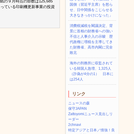
の９月時点の部数は125,685
国側（習近平主席）を怒ら
となっている印刷機更新事業の投資
せ、日中関係をこじらせる
大きなきっかけになった」
消費税減税を閣議決定、背
景に首相の財務省への強い
不信と人事介入の示唆 歴
代政権に増税を主導してき
た財務省、高市内閣に完全
敗北
海外の刑務所に収監されて
いる韓国人急増、1,325人
（詐偽が4分の1） 日本に
は254人
リンク
ニュースの森
保守JAPAN
Zattoyomiニュース見出しリ
ーダー
2chnavi
特定アジアと日本／情強！良