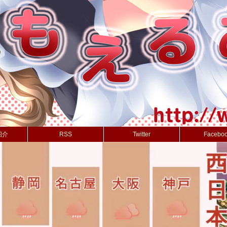
紹介
RSS
Twitter
Facebo