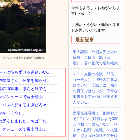
今年もよろしくおねがいしま
す(´・ω・`)
手洗い・うがい・睡眠・栄養
もお願いいたします
最新記事
東大調査「外国人受け入れ
反対」大幅増（20.7pt
Powered by 
GliaStudios
増）、若い世代で増加幅大
デニー支援の小沢一郎氏
Mute
（一般人）、辺野古沖事故
について「玉城デニー知事
の責任ではないが、不幸な
出来事を悪宣伝に利用する
人がいる」
太陽光発電所で、銅線およ
そ2.2トン（時価およそ330
万円相当）盗んだなど、ベ
トナム国籍（無職）２人逮
捕、盗まれた銅線の半分は