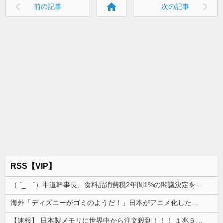
home
前の記事
次の記事
RSS【VIP】
（ ´_ゝ`）中道幹事長、食料品消費税2年間1%の閣議決定を批判 → 記者「中道改革連合は食料品消費税ゼロを公約に掲げていたが？」→ 階猛氏「
海外「ディズニーがゴミのようだ！」日本がアニメ化した米人気SF作品に絶賛の声が殺到中
【速報】 日本製メモリに世界中から注文殺到！！！ １兆５０００億円で工場増築へ