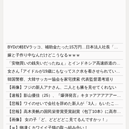
BYDの軽EVラッコ、補助金たった15万円…日本法人社長「何をすれば評価が上がるのか開示して」
嫁と子作り中なんだけどこうなるｗｗｗ
「安物買いの銭失いだったねぇ」とインドネシア高速鉄道の最終処分に日本側騒然、国家予算は使わないというと何が財源なんだ？
女さん ｢アイドルが19歳にもなってスク水を着させられている！｣⇒結果ｗｗｗ
韓国警察、大韓サッカー協会を家宅捜索 代表監督選考巡り
【画像】フジの新人アナさん、二人とも腋を見せてくれない
【速報】影山優佳（25）、『爆弾発言』キタァアアアアアーーーーー！！
【悲報】ワイのせいで会社を辞めた新人が「3人」もいたことが発覚ｗｗｗｗｗ
【悲報】高木美帆の国民栄誉賞受賞副賞《包丁10本》に高市総理の名前も刻印ｗｗｗｗｗｗｗｗｗ
【画像】 女の子「ど、どどどどこ見てるんですかッ！」
【ｗ】物凄くカワイイ子猫の取っ組み合い！