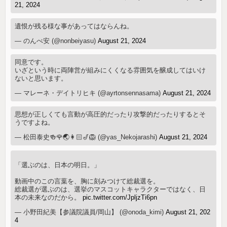
21, 2024
遺恨が残る様な事があってはならんね。
— のんべ安 (@nonbeiyasu)
August 21, 2024
同意です。
いざという時に両陣営が組みにくくなる雰囲気を醸成してはいけ
ないと思います。
— マレーネ・デイトリヒキ (@ayrtonsennasama)
August 21, 2024
思想が正しくても言動が高圧的だったり攻撃的だったりするとそ
うですよね。
— 松田泰史🍻🌹🌏👩🏻🎷🦁 (@yas_Nekojarashi)
August 21, 2024
「選ぶのは、日本の明日。」
動画中のこの言葉を、胸に刻みつけて総裁選を。
総裁選が選ぶのは、選挙のマスコットキャラクターではなく、日
本の未来なのだから。
pic.twitter.com/JpljzTi6pn
— 小野田紀美【参議院議員/岡山】 (@onoda_kimi)
August 21, 202
4