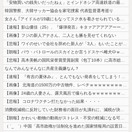
「安物買いの銭失いだったねぇ」とインドネシア高速鉄道の最終処分に日本側...
韓国警察、大韓サッカー協会を家宅捜索 代表監督選考巡り
女さん ｢アイドルが19歳にもなってスク水を着させられている！｣⇒結果...
【速報】影山優佳（25）、『爆弾発言』キタァアアアアアーーーーー！！
【画像】フジの新人アナさん、二人とも腋を見せてくれない
【悲報】ワイのせいで会社を辞めた新人が「3人」もいたことが発覚ｗｗｗｗ...
【朗報】パウ・パトロールのスカイとか言うドスケベ雌犬🐶ｗｗｗｗｗｗｗ...
【悲報】高木美帆の国民栄誉賞受賞副賞《包丁10本》に高市総理の名前も刻...
なんでみんなそんなに共産主義嫌なん？
【速報】 『有吉の夏休み』、とんでもない発表をしてしまう！！！！！
【画像】 北海道の1500万の中古物件、レベチｗｗｗｗｗｗｗｗｗｗｗｗ...
【画像】24歳の人妻さん、露天風呂で撮られるｗｗｗｗｗｗｗｗｗｗｗｗ...
【悲報】 コロナワクチン打たなかった結果・・・・
消費税減税に反対していた財務省の面目が丸潰れに、減税が決まった途端に市...
【朗報】かわいい動物の動画がストレス・不安の軽減になる可能性。英大学の...
（ ´_ゝ`）中国「高市政権が法制化を進めた国家情報局の設置日が7月3...