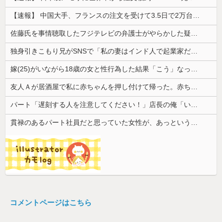
【速報】 中国大手、フランスの注文を受けて3.5日で2万台のエアコンを製造し出荷完了「毎度アル♡」
佐藤氏を事情聴取したフジテレビの弁護士がやらかした疑惑が浮上、「これが事実なら全部が怪しすぎるぞ」と前科に衝撃を受ける人が続出
独身引きこもり兄がSNSで「私の妻はインド人で起業家だが“日本人女性は男に甘えている”と言っています。日本に女性差別はありません」って発信したら...
嫁(25)がいながら18歳の女と性行為した結果「こう」なった・・・
友人Ａが居酒屋で私に赤ちゃんを押し付けて帰った。赤ちゃんは泣き止まないし、苦情もきて...
パート「遅刻する人を注意してください！」店長の俺「いや、事情があって…」→周囲との温度差に困惑して…
貫禄のあるパート社員だと思っていた女性が、あっという間に昇格。自分との違いを痛感することになり…
コメントページはこちら