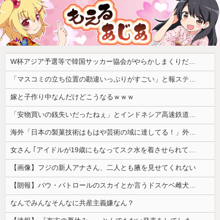
W杯アジア予選等で韓国サッカー協会がやらかしまくりだと発覚、「いきなり共同開催になったしな」と日韓共催の件に言及する声も……
「マスコミの立ち位置の勘違いっぷりがすごい」と報ステ大越キャスターの台詞に視聴者絶句、高市とトランプを同列視させようという思惑がひしひしと
嫁と子作り中なんだけどこうなるｗｗｗ
「安物買いの銭失いだったねぇ」とインドネシア高速鉄道の最終処分に日本側騒然、国家予算は使わないというと何が財源なんだ？
海外「日本の製菓技術はもはや芸術の域に達してる！」外国人が驚いた日本のお菓子の見た目とは・・・？【海外の反応】
女さん ｢アイドルが19歳にもなってスク水を着させられている！｣⇒結果ｗｗｗ
【画像】フジの新人アナさん、二人とも腋を見せてくれない
【朗報】パウ・パトロールのスカイとか言うドスケベ雌犬🐶ｗｗｗｗｗｗｗｗｗｗｗｗ
なんでみんなそんなに共産主義嫌なん？