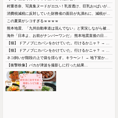
村重杏奈、写真集ヌードがエ□い！乳首透け、巨乳お○ぱいが最高過ぎる！
消費税減税に反対していた財務省の面目が丸潰れに、減税が決まった途端に市場が動き出したが……
この夏菜がシコすぎるｗｗｗｗ
熊本地震、「九州自動車道は混んでない」と実況しながら被災地へ向かう有名アナなどに批判殺到 全国紙記者「最新の状況をいち早く伝えることは報道機関としての責務」「情報を取り上げることには大きな意義がある」
海外「日本よ、お前がナンバーワンだ」 熊本地震直後の日本の対応のスピードに世界が衝撃
【猫】 ドアノブにカバンをかけていた。行けるかニャ？ → 猫はこうなります…
【猫】 ドアノブにカバンをかけていた。行けるかニャ？ → 猫はこうなります…
ネコ飼いが階段の上で袋を揺らす。キラ〜ン！ → 地下室からヤツが現れる…
【衝撃映像】バカが津波を撮影しに行った結果…