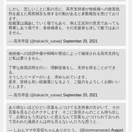
しかし、悲しいことに私の元に、高市支持者が他候補への政策批
判を超えた罵詈雑言を発する行動があると多数報告を受けており
ます。
総裁選は議論していく場でもあり、例え正反対の意見であっても
尊重しあう場です。各候補者も、その支援者も決して敵ではあり
ません。
— 高市早苗 (@takaichi_sanae)
September 20, 2021
他候補への誹謗中傷や恫喝や脅迫によって確保される高市支持な
ど私は要りません。
丁寧な政策説明を行い、理解促進をし、支持を得ることができ
る。
そうしたリーダーがいま、求められています。
是非、皆様も良い総裁選になるよう、ご協力をよろしくお願いい
たします。
— 高市早苗 (@takaichi_sanae)
September 20, 2021
あり得ないほどひどい言葉をぶつけてる支持者の方がいて、その
言葉を見ると心チクチします。そこに安倍さんのことも持ち出し
て…お前はもう次はないと思えなんて言葉もぶつけられておられ
て言われた議員さんは何も言えないんだろな思うと…
— しおんママ🌻安倍ちゃんありがとう。 (@sionmamasan)
August