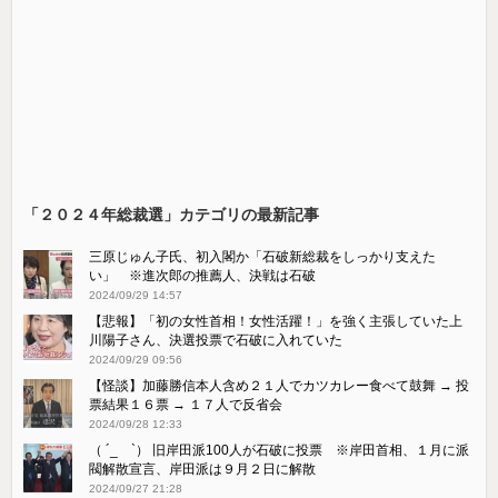
「２０２４年総裁選」カテゴリの最新記事
三原じゅん子氏、初入閣か「石破新総裁をしっかり支えた
い」 ※進次郎の推薦人、決戦は石破
2024/09/29 14:57
【悲報】「初の女性首相！女性活躍！」を強く主張していた上
川陽子さん、決選投票で石破に入れていた
2024/09/29 09:56
【怪談】加藤勝信本人含め２１人でカツカレー食べて鼓舞 → 投
票結果１６票 → １７人で反省会
2024/09/28 12:33
（ ´_ゝ`） 旧岸田派100人が石破に投票 ※岸田首相、１月に派
閥解散宣言、岸田派は９月２日に解散
2024/09/27 21:28