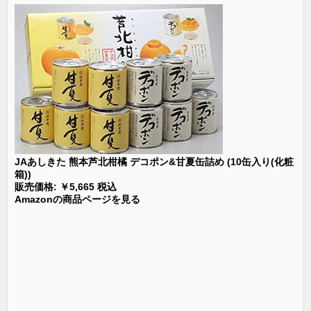
JAあしきた 熊本芦北柑橘 デコポン&甘夏缶詰め (10缶入り(化粧
箱))
販売価格: ￥5,665 税込
Amazonの商品ページを見る