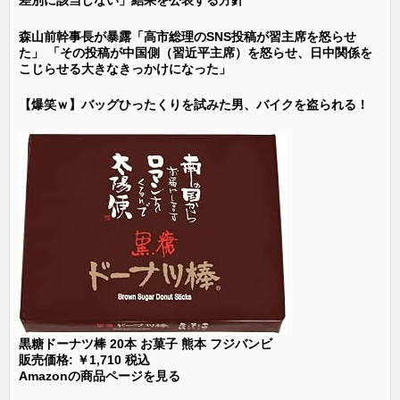
差別に該当しない」結果を公表する方針
森山前幹事長が暴露「高市総理のSNS投稿が習主席を怒らせ
た」 「その投稿が中国側（習近平主席）を怒らせ、日中関係を
こじらせる大きなきっかけになった」
【爆笑ｗ】バッグひったくりを試みた男、バイクを盗られる！
黒糖ドーナツ棒 20本 お菓子 熊本 フジバンビ
販売価格: ￥1,710 税込
Amazonの商品ページを見る