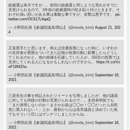
総裁選は来月ですが…。前回の総裁選と同じような荒れがすでに
見受けられるので、3年前の総裁選時の呟き貼り付けときます。そ
れぞれ強い思いがある事は素敵な事ですが、攻撃は悪手です。
pic.
twitter.com/OC617L4qaQ
— 小野田紀美【参議院議員/岡山】 (@onoda_kimi)
August 21, 202
4
正直悪手だと思います。例えば決選投票になった時に、いずれか
の支持者が悪態をついてきた記憶が投票行動に影響したらどうし
てくれるのかと。他の候補を応援していた人が、2回目の投票では
支持してくれる人になるかもしれないのですから。
https://t.co/Vc
oF1W4Zhu
— 小野田紀美【参議院議員/岡山】 (@onoda_kimi)
September 18,
2021
三原先生の事を特記されたツイートを引用しましたが、他の議員
に対しても同様の行動が見受けられるので…。支持表明前でも
「まだ表明しないのか！まさかお前は◯◯か！◯◯だったら自民
党に票入れない！」とか…最初から心は高市議員と決めていた私
でもそういう圧にはゲンナリしましたからね…
— 小野田紀美【参議院議員/岡山】 (@onoda_kimi)
September 18,
2021