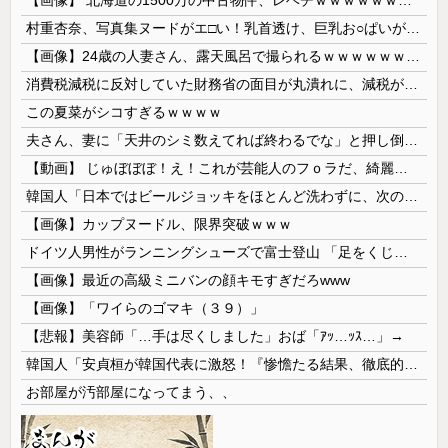
村重杏奈、写真集ヌードがエ□い！乳首透け、巨乳お○ぱいが最高過ぎる！
【画像】24歳の人妻さん、露天風呂で撮られるｗｗｗｗｗｗｗｗｗｗｗｗｗｗｗｗｗ
消費税減税に反対していた財務省の面目が丸潰れに、減税が決まった途端に市場が動き出したが……
この夏菜がシコすぎるｗｗｗｗ
夫さん、妻に「天井のシミ数えてれば終わるでな」と押し倒されて性行為 → 凄いことになるｗｗｗｗｗ
【動画】 じゅぼぼぼ！え！これが芸能人のフｏラだ、綺麗な顔とお口でこんなことしているだ 笑
韓国人「日本ではビールジョッキをほとんど洗わずに、次の客に出すんだ！ これが証拠の映像だ!!」……あー、なるほどですねー。韓国には「アレ」がないんだ？
【画像】カップヌードル、限界突破ｗｗｗ
ドイツ人男性がランニングシューズで富士登山 「足をくじいて動けない」
【画像】最近の高級ミニバンの顔キモすぎだろwww
【画像】「ワイらのゴマキ（３９）」
【悲報】美容師「…手は尽くしました」おば「ｱｯ…ｯｽ…」→
韓国人「安貞桓が韓国代表に激怒！『惨憺たる結果、徹底的な刷新が必要だ』と監督や協会を痛烈批判」
お部屋が汚部屋になってまう、、