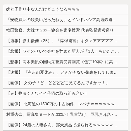
嫁と子作り中なんだけどこうなるｗｗｗ
「安物買いの銭失いだったねぇ」とインドネシア高速鉄道の最終処分に日本側騒然、国家予算は使わないというと何が財源なんだ？
韓国警察、大韓サッカー協会を家宅捜索 代表監督選考巡り
【速報】影山優佳（25）、『爆弾発言』キタァアアアアアーーーーー！！
【悲報】ワイのせいで会社を辞めた新人が「3人」もいたことが発覚ｗｗｗｗｗ
【悲報】高木美帆の国民栄誉賞受賞副賞《包丁10本》に高市総理の名前も刻印ｗｗｗｗｗｗｗｗｗ
【速報】 『有吉の夏休み』、とんでもない発表をしてしまう！！！！！
【画像】 女の子「ど、どどどどこ見てるんですかッ！」
【ｗ】物凄くカワイイ子猫の取っ組み合い！
【画像】 北海道の1500万の中古物件、レベチｗｗｗｗｗｗｗｗｗｗｗｗｗｗｗｗｗｗｗｗ
村重杏奈、写真集ヌードがエ□い！乳首透け、巨乳お○ぱいが最高過ぎる！
【画像】24歳の人妻さん、露天風呂で撮られるｗｗｗｗｗｗｗｗｗｗｗｗｗｗｗｗｗ