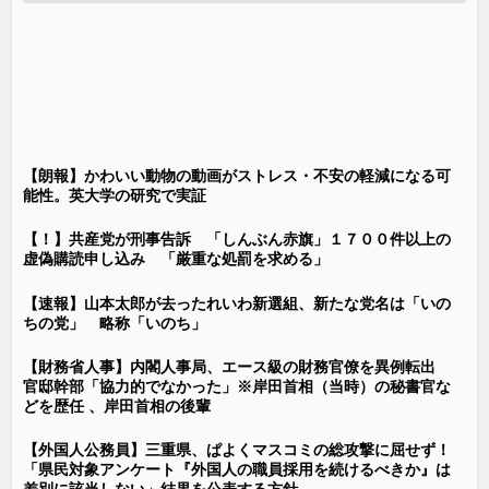
【朗報】かわいい動物の動画がストレス・不安の軽減になる可
能性。英大学の研究で実証
【！】共産党が刑事告訴 「しんぶん赤旗」１７００件以上の
虚偽購読申し込み 「厳重な処罰を求める」
【速報】山本太郎が去ったれいわ新選組、新たな党名は「いの
ちの党」 略称「いのち」
【財務省人事】内閣人事局、エース級の財務官僚を異例転出
官邸幹部「協力的でなかった」※岸田首相（当時）の秘書官な
どを歴任 、岸田首相の後輩
【外国人公務員】三重県、ぱよくマスコミの総攻撃に屈せず！
「県民対象アンケート『外国人の職員採用を続けるべきか』は