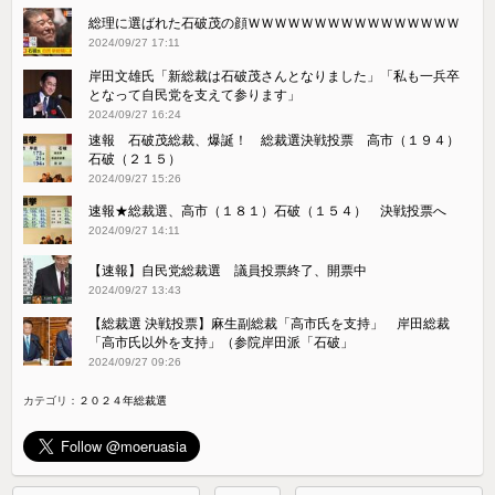
総理に選ばれた石破茂の顔ＷＷＷＷＷＷＷＷＷＷＷＷＷＷＷＷ
2024/09/27 17:11
岸田文雄氏「新総裁は石破茂さんとなりました」「私も一兵卒
となって自民党を支えて参ります」
2024/09/27 16:24
速報 石破茂総裁、爆誕！ 総裁選決戦投票 高市（１９４）
石破（２１５）
2024/09/27 15:26
速報★総裁選、高市（１８１）石破（１５４） 決戦投票へ
2024/09/27 14:11
【速報】自民党総裁選 議員投票終了、開票中
2024/09/27 13:43
【総裁選 決戦投票】麻生副総裁「高市氏を支持」 岸田総裁
「高市氏以外を支持」（参院岸田派「石破」
2024/09/27 09:26
カテゴリ：
２０２４年総裁選