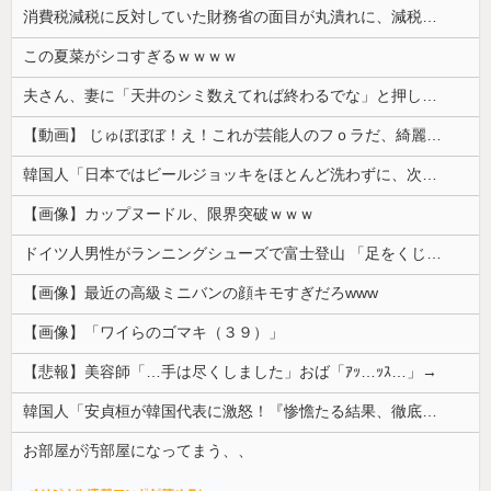
消費税減税に反対していた財務省の面目が丸潰れに、減税が決まった途端に市場が動き出したが……
この夏菜がシコすぎるｗｗｗｗ
夫さん、妻に「天井のシミ数えてれば終わるでな」と押し倒されて性行為 → 凄いことになるｗｗｗｗｗ
【動画】 じゅぼぼぼ！え！これが芸能人のフｏラだ、綺麗な顔とお口でこんなことしているだ 笑
韓国人「日本ではビールジョッキをほとんど洗わずに、次の客に出すんだ！ これが証拠の映像だ!!」……あー、なるほどですねー。韓国には「アレ」がないんだ？
【画像】カップヌードル、限界突破ｗｗｗ
ドイツ人男性がランニングシューズで富士登山 「足をくじいて動けない」
【画像】最近の高級ミニバンの顔キモすぎだろwww
【画像】「ワイらのゴマキ（３９）」
【悲報】美容師「…手は尽くしました」おば「ｱｯ…ｯｽ…」→
韓国人「安貞桓が韓国代表に激怒！『惨憺たる結果、徹底的な刷新が必要だ』と監督や協会を痛烈批判」
お部屋が汚部屋になってまう、、