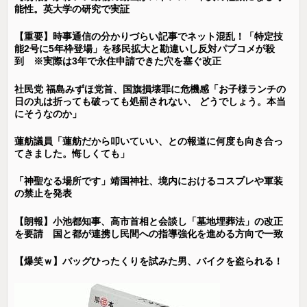
能性。英大学の研究で実証
【重要】時事通信の分かりづらい記事でネット混乱！「特定技
能2号に5年枠登場」を移民拡大と勘違いし反対パブコメが殺
到 ※実際は3年で永住申請できた穴を塞ぐ改正
社民党 福島みずほ党首、国旗損壊罪に危機感「お子様ランチの
日の丸は折っても破っても処罰されない、 どうでしょう。本当
にそうなのか」
蓮舫議員「蓮舫だから叩いていい、との報道に何度も向き合っ
てきました。悔しくても」
「神聖なる場所です」靖国神社、境内におけるコスプレや軍装
の禁止を発表
【朗報】小池都知事、高市首相と会談し「墓地埋葬法」の改正
を要請 国と都が連携し民間への指導強化を進める方向で一致
【爆笑ｗ】バッグひったくりを試みた男、バイクを盗られる！