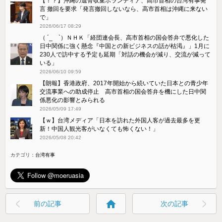
【！？】沖縄の遺骨収集ボランティア、高市首相の台湾有事発
言 撤回を要求「発言撤回しないなら、高市首相は沖縄に来ない
で」
2026/06/17 08:29
（ ´_ゝ`）ＮＨＫ「経団連会長、高市首相の国会答弁で悪化した
日中関係に強く懸念『中国との新ビジネスの話が枯渇』」1月に
230人で訪中する予定も延期「対話の機会が減り、交流が減って
いる」
2026/06/10 09:59
【朗報】香港政府、2017年開始から続いていた日本との青少年
交流事業への助成停止 高市首相の国会答弁を機にした日中関
係悪化の影響とみられる
2026/05/09 17:49
【ｗ】台湾メディア「日本を訪れた外国人客が過去最多を更
新！中国人観光客がいなくても怖くない！」
2026/05/08 20:42
カテゴリ：
台湾有事
home
前の記事
次の記事