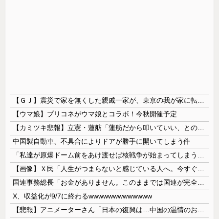
【ＧＪ】震災で家を無くした親戚一家が、東京の我が家に転がり込んで一年近く帰らない。「東京は家賃が高くて～」「働き口がなくて～」と言い訳ばっかりなので、父親が独断で・・・ｗ
【ウマ娘】プリコネがウマ娘とコラボ！今秋開催予定
【カミツキ悲報】立憲・蓮舫「蓮舫だから叩いていい、との報道に何度も向き合ってきました」→ツッコミ殺到
中国製自動車、不具合によりドアが勝手に開いてしまう件
「私達が原爆ドーム前をあけ渡せば核戦争が始まってしまう」と訴える市民団体、それを聞いた被爆3世の人が……
【画像】Ｘ民「人生がつまらないと感じている人へ。今すぐ『これ』をやってください。」6.9万いいね
国連事務総長「お金がありません。このままでは国連が完全崩壊します。助けて下さい」
X、収益化が9/7に終わるwwwwwwwwwwwww
【悲報】アニメーターさん「日本の復興は…中国の温情のおかげだ！」 ← 突っ込み殺到 ｗｗｗｗｗｗｗｗｗ