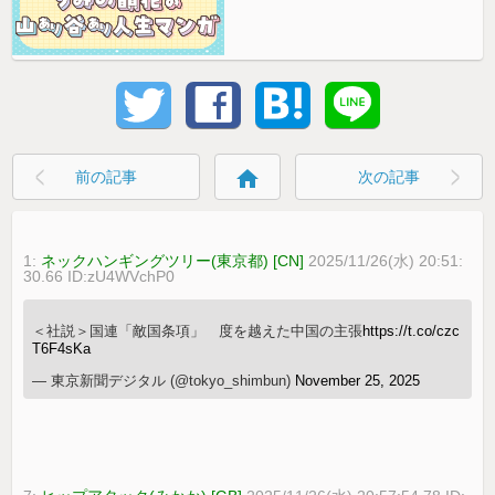
home
前の記事
次の記事
1:
ネックハンギングツリー(東京都) [CN]
2025/11/26(水) 20:51:
30.66 ID:zU4WVchP0
＜社説＞国連「敵国条項」 度を越えた中国の主張
https://t.co/czc
T6F4sKa
— 東京新聞デジタル (@tokyo_shimbun)
November 25, 2025