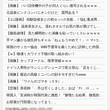
【画像】 パパ活待機中の子が20人ぐらい激写されるｗｗｗｗｗｗｗｗｗｗｗ
元温泉ピンクコンパニオンだけど、質問ある？
【エ□漫画】 幼馴染彼女との初セッ○ス失敗…！悩む童貞男子にクラスメイトのギャルJKが優しく近づきオチ○ポよしよしされちゃう…！
【画像】 温泉美女さん、濡れタオルでお尻の形が透けてしまう
【腹筋崩壊】 見た瞬間吹いた画像を貼っていくスレｗｗｗｗ
手マン嫌がる彼氏持ちギャル「ねぇもうやめて！」⇒ マ○コは正直だった結果…
韓国のサッカー協会、W杯予選等を裁くために訪韓した外国人審判を「性接待」していた……大して強くもないチームが潤沢な予算を持ってりゃそうなるわな
【ｗ】物凄くカワイイ子猫の取っ組み合い！
【画像】カップヌードル、限界突破ｗｗｗ
ドイツ人男性がランニングシューズで富士登山 「足をくじいて動けない」
【画像】最近の高級ミニバンの顔キモすぎだろwww
【画像】「ワイらのゴマキ（３９）」
【悲報】美容師「…手は尽くしました」おば「ｱｯ…ｯｽ…」→
韓国人「安貞桓が韓国代表に激怒！『惨憺たる結果、徹底的な刷新が必要だ』と監督や協会を痛烈批判」
お部屋が汚部屋になってまう、、