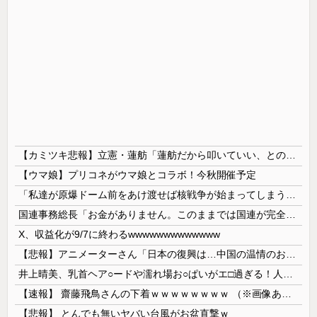
【カミツキ悲報】立憲・蓮舫「蓮舫だから叩いていい、との報道に何度も向き合ってきました」→ツッコミ殺到
【ウマ娘】プリコネがウマ娘とコラボ！今秋開催予定
「私達が原爆ドーム前をあけ渡せば核戦争が始まってしまう」と訴える市民団体、それを聞いた被爆3世の人が……
国連事務総長「お金がありません。このままでは国連が完全崩壊します。助けて下さい」
X、収益化が9/7に終わるwwwwwwwwwwwww
【悲報】アニメーターさん「日本の復興は…中国の温情のおかげだ！」 ← 突っ込み殺到 ｗｗｗｗｗｗｗｗｗ
井上晴美、乳首ヘア○ードや濡れ場お○ぱいがエ□過ぎる！人生最後のラスト写真集、最高！！
【速報】 齋藤飛鳥さんの下着ｗｗｗｗｗｗｗｗ （※画像あり）
【悲報】 とんでも無いヤバい台風がお盆直撃ｗ