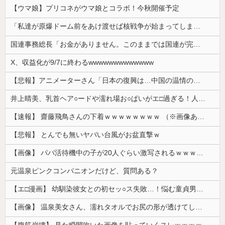
【悲報】 中国、橋の欄干が強風一発で粉々に 鉄筋ゼロ 当局「接着剤でくっつけただけ」「正常で、品質問題はない」
【速報】 イラン、正式に戦争宣言
【速報】 みいちゃん、覚醒し戦闘民族化。お子様二人をフルボッコにしてしまう
コメントページはこちら
【カミツキ悲報】立憲・蓮舫「蓮舫だから叩いていい、との報道に何度も向き合ってきました」→ツッコミ殺到
【ウマ娘】プリコネがウマ娘とコラボ！今秋開催予定
「私達が原爆ドーム前をあけ渡せば核戦争が始まってしまう」と訴える市民団体、それを聞いた被爆3世の人が……
国連事務総長「お金がありません。このままでは国連が完全崩壊します。助けて下さい」