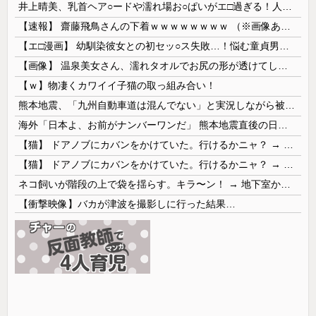
井上晴美、乳首ヘア○ードや濡れ場お○ぱいがエ□過ぎる！人生最後のラスト写真集、最高！！
【速報】 齋藤飛鳥さんの下着ｗｗｗｗｗｗｗｗ （※画像あり）
【エ□漫画】 幼馴染彼女との初セッ○ス失敗…！悩む童貞男子にクラスメイトのギャルJKが優しく近づきオチ○ポよしよしされちゃう…！
【画像】 温泉美女さん、濡れタオルでお尻の形が透けてしまう
【ｗ】物凄くカワイイ子猫の取っ組み合い！
熊本地震、「九州自動車道は混んでない」と実況しながら被災地へ向かう有名アナなどに批判殺到 全国紙記者「最新の状況をいち早く伝えることは報道機関としての責務」「情報を取り上げることには大きな意義がある」
海外「日本よ、お前がナンバーワンだ」 熊本地震直後の日本の対応のスピードに世界が衝撃
【猫】 ドアノブにカバンをかけていた。行けるかニャ？ → 猫はこうなります…
【猫】 ドアノブにカバンをかけていた。行けるかニャ？ → 猫はこうなります…
ネコ飼いが階段の上で袋を揺らす。キラ〜ン！ → 地下室からヤツが現れる…
【衝撃映像】バカが津波を撮影しに行った結果…