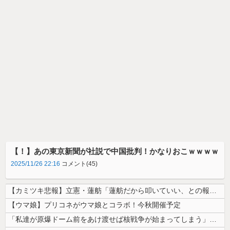
【！】あの東京新聞が社説で中国批判！かなりおこｗｗｗｗ
2025/11/26 22:16
コメント(45)
【カミツキ悲報】立憲・蓮舫「蓮舫だから叩いていい、との報道に何度も向き...
【ウマ娘】プリコネがウマ娘とコラボ！今秋開催予定
「私達が原爆ドーム前をあけ渡せば核戦争が始まってしまう」と訴える市民団...