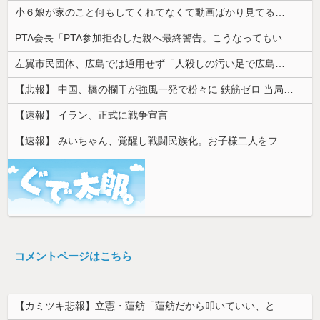
RSS【VIP】
毎日可愛くて美人だと言ってくれる夫。いつフィルターが外れて私がただのデブスおばさんだと気付いてしまうのか恐ろしくなった
昭和生まれの嫁が作る弁当が『戦後』すぎて萎える【画像あり】
予約していた美容室が臨時休業。連絡くれてもいいのに
ツーリング中に軽自動車から執拗な煽り運転を受けていた。その数分後、思わぬ結末を目撃することになり…
小６娘が家のこと何もしてくれてなくて動画ばかり見てる。その姿が情けなくて...
PTA会長「PTA参加拒否した親へ最終警告。こうなってもいい？」
左翼市民団体、広島では通用せず「人殺しの汚い足で広島の土を踏むな！」→広島県民「お前らの方が汚いんじゃ！」「ワシらが広島県民じゃ」