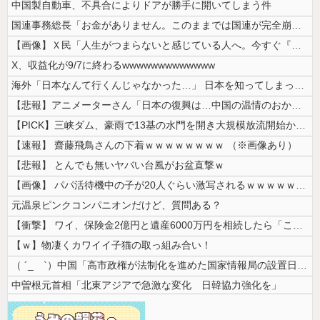
中国製自動車、不具合によりドアが勝手に開いてしまう件
国連事務総長「お金がありません。このままでは国連が完全崩壊します。助け...
【画像】Ｘ民「人生がつまらないと感じている人へ。今すぐ『これ』をやって...
X、収益化が9/7に終わるwwwwwwwwwwwww
海外「日本なんて行くんじゃなかった…」 日本を知ってしまったディズニー...
【悲報】アニメーターさん「日本の復興は…中国の温情のおかげだ！」 ← ...
【PICK】三峡ダム、豪雨で13基の水門を開き大規模放流開始か 下流の...
【速報】 齋藤飛鳥さんの下着ｗｗｗｗｗｗｗｗ （※画像あり）
【悲報】 とんでも無いヤバい台風がお盆直撃ｗ
【画像】 パパ活待機中の子が20人ぐらい激写されるｗｗｗｗｗｗｗｗｗｗ...
元温泉ピンクコンパニオンだけど、質問ある？
【衝撃】 ワイ、保険金2億円と遺産6000万円を相続したら「こう」なっ...
【ｗ】物凄くカワイイ子猫の取っ組み合い！
（ ´_ゝ`）中国「高市政権が法制化を進めた国家情報局の設置日が7月3...
中曽根元首相「北東アジアで急激な変化 日韓協力強化を」