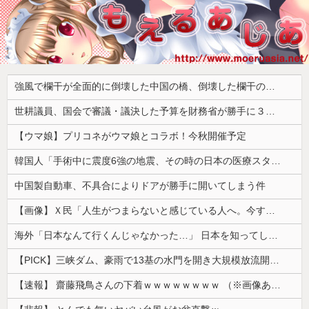
強風で欄干が全面的に倒壊した中国の橋、倒壊した欄干の破片を調べると凄まじい事実が発覚して……
世耕議員、国会で審議・議決した予算を財務省が勝手に３兆円動かしていると指摘・問題視
【ウマ娘】プリコネがウマ娘とコラボ！今秋開催予定
韓国人「手術中に震度6強の地震、その時の日本の医療スタッフたちの姿をご覧ください」→「マジで鳥肌立った」「こういう姿は韓国も見習わないと」「あん...
中国製自動車、不具合によりドアが勝手に開いてしまう件
【画像】Ｘ民「人生がつまらないと感じている人へ。今すぐ『これ』をやってください。」6.9万いいね
海外「日本なんて行くんじゃなかった…」 日本を知ってしまったディズニー信者、帰国後『本家』に失望する事態に
【PICK】三峡ダム、豪雨で13基の水門を開き大規模放流開始か 下流の工場地帯に洪水流入で崩壊はじまる
【速報】 齋藤飛鳥さんの下着ｗｗｗｗｗｗｗｗ （※画像あり）