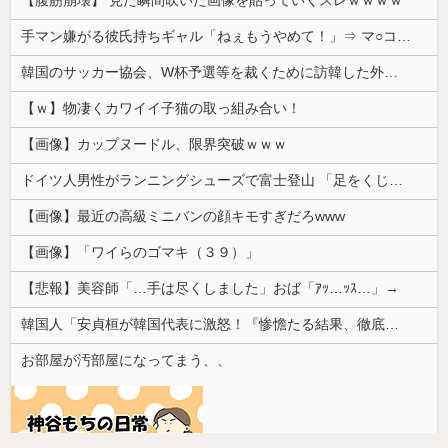
X、収益化が9/7に終わるwwwwwwwwwwwww
【悲報】アニメーターさん「日本の復興は…中国の温情のおかげだ！」 ← 突っ込み殺到 ｗｗｗｗｗｗｗｗｗ
井上晴美、乳首ヘア○ードや濡れ場お○ぱいがエ□過ぎる！人生最後のラスト写真集、最高！！
【速報】 齋藤飛鳥さんの下着ｗｗｗｗｗｗｗｗ （※画像あり）
【悲報】 とんでも無いヤバい台風がお盆直撃ｗ
【画像】 パパ活待機中の子が20人ぐらい激写されるｗｗｗｗｗｗｗｗｗｗｗ
元温泉ピンクコンパニオンだけど、質問ある？
【エ□漫画】 幼馴染彼女との初セッ○ス失敗…！悩む童貞男子にクラスメイトのギャルJKが優しく近づきオチ○ポよしよしされちゃう…！
【画像】 温泉美女さん、濡れタオルでお尻の形が透けてしまう
【腹筋崩壊】 見た瞬間吹いた画像を貼っていくスレｗｗｗｗ
手マン嫌がる彼氏持ちギャル「ねぇもうやめて！」⇒ マ○コは正直だった結果…
韓国のサッカー協会、W杯予選等を裁くために訪韓した外国人審判を「性接待」していた……大して強くもないチームが潤沢な予算を持ってりゃそうなるわな