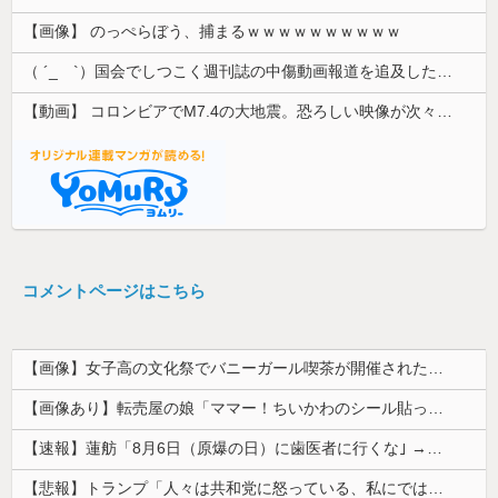
【画像】 のっぺらぼう、捕まるｗｗｗｗｗｗｗｗｗｗ
（ ´_ゝ`）国会でしつこく週刊誌の中傷動画報道を追及した立憲議員、自身への誹謗中傷・苦情電話被害を訴え「総理に疑問を質す、当然のことをした...
【動画】 コロンビアでM7.4の大地震。恐ろしい映像が次々と届く。
コメントページはこちら
【画像】女子高の文化祭でバニーガール喫茶が開催された結果
【画像あり】転売屋の娘「ママー！ちいかわのシール貼ったよー！」親「！！！！！！」
【速報】蓮舫「8月6日（原爆の日）に歯医者に行くな｣ →自分は9月1日（関東大震災の日）に歯医者に行ってました
【悲報】トランプ「人々は共和党に怒っている、私にではない」