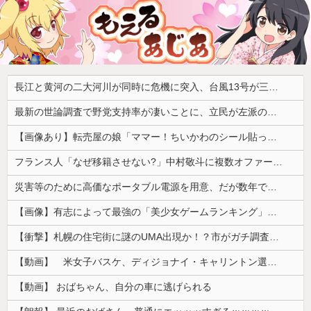
長江と黄河の二大河川が同時に危機に突入、台風13号が三峡ダムに襲い掛かった結果……
最新の世論調査で野党支持率が凄いことに、立民が左派の嫌う政策に賛同してしまった結果……
【画像あり】転売屋の娘「ママー！ちいかわのシール貼ったよー！」親「！！！！！！」
フランス人「なぜ移籍させない?」中村敬斗に複数オファー！ランスが46億円要求でまさかの残留の可能性浮上！現地サポの本音がこれ！【海外の反応】
災害等のために高価なポータブル電源を用意、だが数年で電源すら入らなくなったのでメーカーに問い合わせるも……
【画像】有志によって最強の「美少女ゲームランキング」が発表！!！ あの名作も
【衝撃】札幌の住宅街に謎のUMA出現か！？市がガチ調査するも「クマの痕跡なし」で謎が深まる・・・・
【動画】 米女子バスケ、ディジョナイ・キャリントン選手の余りにあからさまなラフプレーに批判殺到
【動画】 おばちゃん、自分の車に逃げられる