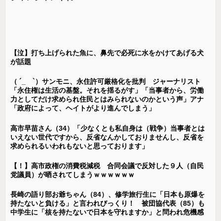
【泣】打ち上げられた魚に、鼻先で必死に水をかけてあげる犬
が話題
（ ´_ゝ`）サンモニ、永住許可厳格化を批判 ジャーナリスト
「永住権は生活の基盤。それを揺るがす」「当事者から、労働
力としてだけ求められ住民とはみられないのかという声」アナ
「政府によって、ヘイトがより進んでしまう」
高市早苗さん（34）「少なくとも私自身は（戦争）当事者とは
いえない世代ですから、反省なんかしておりませんし、反省を
求められるいわれもないと思っております」
【！】高市政権の消費税減税 合同会議で反対した９人（自民
党議員）が晒されてしまうｗｗｗｗｗｗ
長崎の語り部お爺ちゃん（84）、修学旅行生に「日本も原爆を
持たないと負ける」と言われびっくり！ 被団協代表（85）も
中学生に「核を持たないで日本を守れますか」と問われ危機感