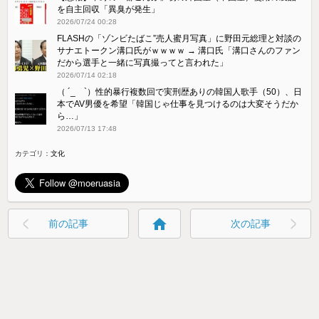
を自主回収「異臭が発生」
2026/07/24 00:28
FLASHの「ゾンビたばこ”売人蜜月写真」に野田元総理と対談の
サナエトークン溝口氏がｗｗｗｗ → 溝口氏「溝口さんのファン
だから選手と一緒に写真撮ってと言われた」
2026/07/14 02:18
（ ´_ゝ`）性的暴行複数回で実刑歴ありの韓国人歌手（50）、日
本でAV男優を希望「韓国じゃ仕事を見つけるのは大変そうだか
ら…」
2026/07/13 17:48
カテゴリ：
文化
home
前の記事
次の記事