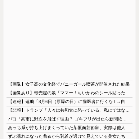
【画像】女子高の文化祭でバニーガール喫茶が開催された結果
【画像あり】転売屋の娘「ママー！ちいかわのシール貼ったよー！」親「！！！！！！」
【速報】蓮舫「8月6日（原爆の日）に歯医者に行くな｣ →自分は9月1日（関東大震災の日）に歯医者に行ってました
【悲報】トランプ「人々は共和党に怒っている、私にではない」
パヨ「高市に野次を飛ばす理由？ ゴキブリが出たら新聞紙で叩くでしょ。それと同じで、人として当然の行動」
あっち系が持ち上げまくっていた某覆面芸術家、実際は他人に迷惑をかけまくりだったと証明されてしまい……
ずぶ濡れになった着衣から乳首が透けて見えている美女たち