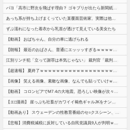
パヨ「高市に野次を飛ばす理由？ ゴキブリが出たら新聞紙で叩くでしょ。それと同じで、人として当然の行動」
あっち系が持ち上げまくっていた某覆面芸術家、実際は他人に迷惑をかけまくりだったと証明されてしまい……
ずぶ濡れになった着衣から乳首が透けて見えている美女たち
【動画】 おばちゃん、自分の車に逃げられる
【朗報】 最近のおばさん、普通にエッッッすぎるｗｗｗｗｗｗｗｗｗｗ
江別リンチ犯「立って謝罪は本気じゃない」 裁判官「裁判で土下座してないキミは本気じゃないな」
【超速報】 夏終了ｗｗｗｗｗｗｗｗｗｗｗｗｗｗｗｗｗｗｗｗｗｗｗｗｗｗｗｗｗｗｗｗｗｗｗｗｗｗｗｗ
【画像】 笑える画像、素敵な画像、なんでも貼っていけｗｗｗｗｗ
【動画】 コロンビアでM7.4の大地震。恐ろしい映像が次々と届く。
【エ□漫画】 崖っぷち社畜がカワイイ褐色ギャルJKをナンパから助けた結果…！お礼にエ●チなマッサージからの甘々の純愛交尾…！
【動画あり】 スウェーデンの性教育番組のセ○クスシーン、AVの10倍エ□いと話題に
【悲報】消費税減税に反対している自民党議員9人が判明ｗｗｗｗｗｗ