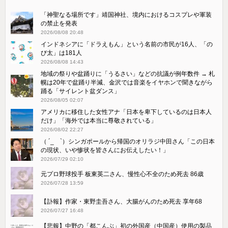
「神聖なる場所です」靖国神社、境内におけるコスプレや軍装
の禁止を発表
2026/08/08 20:48
インドネシアに「ドラえもん」という名前の市民が16人、「の
び太」は181人
2026/08/08 14:43
地域の祭りや盆踊りに「うるさい」などの抗議が例年数件 → 札
幌は20年で盆踊り半減、金沢では音楽をイヤホンで聞きながら
踊る「サイレント盆ダンス」
2026/08/05 02:07
アメリカに移住した女性アナ「日本を卑下しているのは日本人
だけ」「海外では本当に尊敬されている」
2026/08/02 22:27
（ ´_ゝ`）シンガポールから帰国のオリラジ中田さん「この日本
の現状、いや惨状を皆さんにお伝えしたい！」
2026/07/29 02:10
元プロ野球投手 板東英二さん、慢性心不全のため死去 86歳
2026/07/28 13:59
【訃報】作家・東野圭吾さん、大腸がんのため死去 享年68
2026/07/27 16:48
【悲報】中野の「都こんぶ」初の外国産（中国産）使用の製品