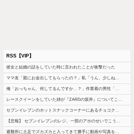
RSS【VIP】
彼女と結婚の話をしていた時に言われたことが衝撃だった
ママ友「親にお金出してもらったの？」私「うん、少しね」→その返事を境に態度が急変し、まさかの絶縁に…
俺「おっちゃん、何してるんですか…？」作業着の男性「…」→歩道橋の上で目にした光景に言葉を失った…
レースクイーンをしていた姉が『ZARDの坂井』についてこう言っていた
セブンイレブンのホットスナックコーナーにあるチョコクッキー美味しすぎる。でも545カロリーあってヒエっ
【悲報】 セブンイレブンのレジ、一部のアホのせいでこうなってしまう
避難所に土足でズカズカと入ってきて勝手に動画や写真を撮影したメディア取材陣、挙句の果てに要求してきたのは……