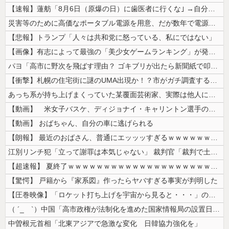
【速報】蓮舫「8月6日（原爆の日）に歯医者に行くな｣ →自分は9月1日...
災害等のために高価なポータブル電源を用意、だが数年で電源すら入らなくな...
【悲報】トランプ「人々は共和党に怒っている、私にではない」
【画像】有志によって最強の「美少女ゲームランキング」が発表！!！ あの...
パヨ「高市に野次を飛ばす理由？ ゴキブリが出たら新聞紙で叩くでしょ。そ...
【衝撃】札幌の住宅街に謎のUMA出現か！？市がガチ調査するも「クマの痕...
あっち系が持ち上げまくっていた某覆面芸術家、実際は他人に迷惑をかけまく...
【動画】 米女子バスケ、ディジョナイ・キャリントン選手の余りにあからさ...
【動画】 おばちゃん、自分の車に逃げられる
【朗報】 最近のおばさん、普通にエッッッすぎるｗｗｗｗｗｗｗｗｗｗ
江別リンチ犯「立って謝罪は本気じゃない」 裁判官「裁判で土下座してない...
【超速報】 夏終了ｗｗｗｗｗｗｗｗｗｗｗｗｗｗｗｗｗｗｗｗｗｗｗｗｗｗ...
【驚愕】 戸籍から『家系図』作ったらヤバすぎる事実が判明した
【圧巻映像】「ロケット打ち上げを宇宙から見ると・・・」の動画が衝撃的
（ ´_ゝ`）中国「高市政権が法制化を進めた国家情報局の設置日が7月3...
中曽根元首相「北東アジアで急激な変化 日韓協力強化を」