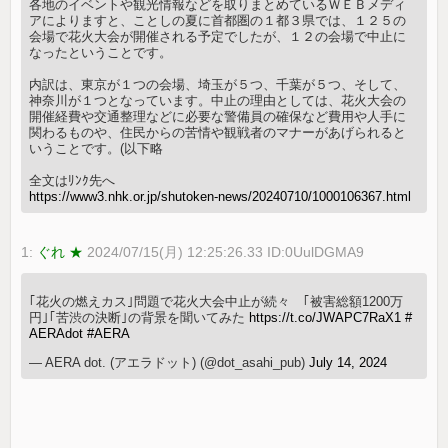
各地のイベントや観光情報などを取りまとめているＷＥＢメディ
アによりますと、ことしの夏に首都圏の１都３県では、１２５の
会場で花火大会が開催される予定でしたが、１２の会場で中止に
なったということです。
内訳は、東京が１つの会場、埼玉が５つ、千葉が５つ、そして、
神奈川が１つとなっています。中止の理由としては、花火大会の
開催経費や交通整理などに必要な警備員の確保など費用や人手に
関わるものや、住民からの苦情や観戦者のマナーがあげられると
いうことです。(以下略
全文はﾘﾝｸ先へ
https://www3.nhk.or.jp/shutoken-news/20240710/1000106367.html
1:
ぐれ ★
2024/07/15(月) 12:25:26.33 ID:0UulDGMA9
｢花火の燃えカス｣問題で花火大会中止が続々 ｢被害総額1200万
円｣｢苦渋の決断｣の背景を聞いてみた
https://t.co/JWAPC7RaX1
#
AERAdot
#AERA
— AERA dot. (アエラドット) (@dot_asahi_pub)
July 14, 2024