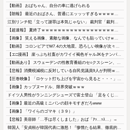
【動画】 おばちゃん、自分の車に逃げられる
【朗報】 最近のおばさん、普通にエッッッすぎるｗｗｗｗｗｗｗｗｗｗ
江別リンチ犯「立って謝罪は本気じゃない」 裁判官「裁判で土下座してないキミは本気じゃないな」
【超速報】 夏終了ｗｗｗｗｗｗｗｗｗｗｗｗｗｗｗｗｗｗｗｗｗｗｗｗｗｗｗｗｗｗｗｗｗｗｗｗｗｗｗｗ
【画像】 笑える画像、素敵な画像、なんでも貼っていけｗｗｗｗｗ
【動画】 コロンビアでM7.4の大地震。恐ろしい映像が次々と届く。
【エ□漫画】 崖っぷち社畜がカワイイ褐色ギャルJKをナンパから助けた結果…！お礼にエ●チなマッサージからの甘々の純愛交尾…！
【動画あり】 スウェーデンの性教育番組のセ○クスシーン、AVの10倍エ□いと話題に
【悲報】消費税減税に反対している自民党議員9人が判明ｗｗｗｗｗｗ
【圧巻映像】「ロケット打ち上げを宇宙から見ると・・・」の動画が衝撃的
【画像】カップヌードル、限界突破ｗｗｗ
ドイツ人男性がランニングシューズで富士登山 「足をくじいて動けない」
【画像】最近の高級ミニバンの顔キモすぎだろwww
【画像】「ワイらのゴマキ（３９）」
【悲報】美容師「…手は尽くしました」おば「ｱｯ…ｯｽ…」→
韓国人「安貞桓が韓国代表に激怒！『惨憺たる結果、徹底的な刷新が必要だ』と監督や協会を痛烈批判」