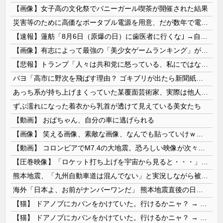
【画像】女子高の文化祭でバニーガール喫茶が開催された結果
災害等のために高価なポータブル電源を用意、だが数年で電源すら入らなくなったのでメーカーに問い合わせるも……
【速報】蓮舫「8月6日（原爆の日）に歯医者に行くな｣ →自分は9月1日（関東大震災の日）に歯医者に行ってました
【画像】有志によって最強の「美少女ゲームランキング」が発表！!！ あの名作も
【悲報】トランプ「人々は共和党に怒っている、私にではない」
パヨ「高市に野次を飛ばす理由？ ゴキブリが出たら新聞紙で叩くでしょ。それと同じで、人として当然の行動」
あっち系が持ち上げまくっていた某覆面芸術家、実際は他人に迷惑をかけまくりだったと証明されてしまい……
ずぶ濡れになった着衣から乳首が透けて見えている美女たち
【動画】 おばちゃん、自分の車に逃げられる
【画像】 笑える画像、素敵な画像、なんでも貼っていけｗｗｗｗｗ
【動画】 コロンビアでM7.4の大地震。恐ろしい映像が次々と届く。
【圧巻映像】「ロケット打ち上げを宇宙から見ると・・・」の動画が衝撃的
熊本地震、「九州自動車道は混んでない」と実況しながら被災地へ向かう有名アナなどに批判殺到 全国紙記者「最新の状況をいち早く伝えることは報道機関としての責務」「情報を取り上げることには大きな意義がある」
海外「日本よ、お前がナンバーワンだ」 熊本地震直後の日本の対応のスピードに世界が衝撃
【猫】 ドアノブにカバンをかけていた。行けるかニャ？ → 猫はこうなります…
【猫】 ドアノブにカバンをかけていた。行けるかニャ？ → 猫はこうなります…