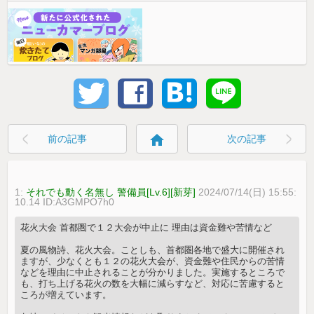
home
前の記事
次の記事
1:
それでも動く名無し 警備員[Lv.6][新芽]
2024/07/14(日) 15:55:
10.14 ID:A3GMPO7h0
花火大会 首都圏で１２大会が中止に 理由は資金難や苦情など
夏の風物詩、花火大会。ことしも、首都圏各地で盛大に開催され
ますが、少なくとも１２の花火大会が、資金難や住民からの苦情
などを理由に中止されることが分かりました。実施するところで
も、打ち上げる花火の数を大幅に減らすなど、対応に苦慮すると
ころが増えています。