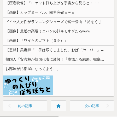
【圧巻映像】「ロケット打ち上げを宇宙から見ると・・・」の動画が衝撃的
【画像】カップヌードル、限界突破ｗｗｗ
ドイツ人男性がランニングシューズで富士登山 「足をくじいて動けない」
【画像】最近の高級ミニバンの顔キモすぎだろwww
【画像】「ワイらのゴマキ（３９）」
【悲報】美容師「…手は尽くしました」おば「ｱｯ…ｯｽ…」→
韓国人「安貞桓が韓国代表に激怒！『惨憺たる結果、徹底的な刷新が必要だ』と監督や協会を痛烈批判」
お部屋が汚部屋になってまう、、
home
前の記事
次の記事