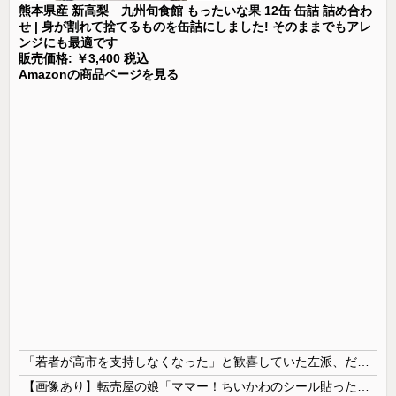
熊本県産 新高梨 九州旬食館 もったいな果 12缶 缶詰 詰め合わ
せ | 身が割れて捨てるものを缶詰にしました! そのままでもアレ
ンジにも最適です
販売価格: ￥3,400 税込
Amazonの商品ページを見る
「若者が高市を支持しなくなった」と歓喜していた左派、だが高市内閣が消費税減税を実現した結果……
【画像あり】転売屋の娘「ママー！ちいかわのシール貼ったよー！」親「！！！！！！」