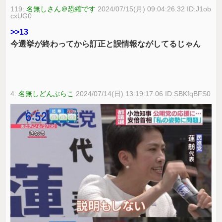
119:
名無しさん＠恐縮です
2024/07/15(月) 09:04:26.32 ID:J1ob
cxUG0
>>13
今選挙が終わってから訂正と誤情報ながしてるじゃん
4:
名無しどんぶらこ
2024/07/14(日) 13:19:17.06 ID:SBKfqBFS0