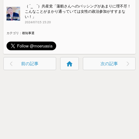
（ ´_ゝ`）共産党「蓮舫さんへのバッシングがあまりに理不尽！
こんなことがまかり通っていては女性の政治参加がすすまな
い！」
2024/07/15 15:20
カテゴリ：
都知事選
home
前の記事
次の記事