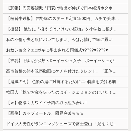
【悲報】円安容認派「円安は輸出が伸びで日本経済ホクホク！」⇒ 世界に売る物が無さすぎて輸出額で韓国に惨敗・・・
【極旨牛鉄板】 吉野家のステーキ定食1500円、ガチで美味そうｗｗｗ
【復讐】 絶対に「植えてはいけない植物」を小学校に植えた→20年経って見に行くと…「！？」衝撃の光景が・・・
私の不倫が夫と娘にバレてしまい、今はお情けで家に置いてもらっている状態です。行為を娘に見られていたなんて全く気付きませんでした。娘の「汚...
おねショタ？エ□ガキに孕まされる両儀式♥️????♥️????♥️
【神乳】 脱いだら凄いボーイッシュ女子、ボーイッシュがどうでも良くなる ”お○ぱい” がこちらｗｗｗｗｗ
高市首相の熊本視察動画にケチを付けたタレント、「正体バレバレよな」と黒電話の呼び方であっさりと……
【鬼滅の刃】 色欲の鬼に対抗するためにエ□特訓を受ける胡蝶しのぶ…！クールなしのぶが快楽に抗えず翻弄されちゃう…
韓国人「株でお金を失ったのはイ・ジェミョンのせいだ！」として支持率が右肩下がりに……まあ、本当にその側面があるので救えないんですが
【ｗ】物凄くカワイイ子猫の取っ組み合い！
【画像】カップヌードル、限界突破ｗｗｗ
ドイツ人男性がランニングシューズで富士登山 「足をくじいて動けない」