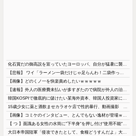
化石賞だの御高説を宣っていたヨーロッパ、自分が猛暑に襲われると為すすべべもなくダメージを受けてしまい……
【悲報】 ワイ「ラーメン一袋だけじゃ足らんわ！二袋作ったろ！」→結果ｗｗｗ
【画像】どのくノ一を快楽責めしたいｗｗｗｗｗ
【速報】外人の医療費未払いが多すぎたので病院が外人の治療を断るようになってしまう
韓国KOSPIで徹底的に儲けたい某海外資本、韓国人投資家に楽観的すぎる未来予測を提示して……
15歳少女に薬と酒飲ませカラオケ店で性的暴行、動画撮影 54歳無職を再逮捕 動画770本も見つかる
【画像】コミケのインタビュー、とんでもない逸材が登場ｗｗｗｗｗｗ 【Pickup07092041】
【 つ 】面識ある女性の水筒に"下半身"を押し付け"使用不能"にした疑い 66歳男を「器物損壊」容疑で逮捕 札幌市
大日本帝国陸軍「侵攻できたとして、食糧どうすんだよ」大本営「現地調達」陸軍「え？」