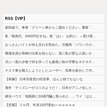
RSS【VIP】
新幹線で。車掌「グリーン車からご退出ください」乗客「…」→注意されても動かない乗客を見ていたら、その直後まさかの展開に…
私「映画代、5000円出すね」彼「はい、お釣り」→受け取った金額を見て、デート中の違和感に気づいてしまい…
おっさんバイトが何も言わず辞めた。労働局「パワハラの通報がありました」俺「えっ、教育係は俺ですが…」→突然の聞き取り調査が始まり…
職場全員が長崎の出島を知らない。逆に私が変な人扱いされた、一般常識だと思ってたのに
月に一度の夕食で何を作っても義母に味や手際をネチネチ言われる。箱どおりのカレーに文句をつけられた時に「お客様センターに電話します」と…
テスラ車を購入しようとしたユーザー、現車を処分して代金を支払い、平日の納車日に予定を合わせた結果……
【画像】 日本共産党の街宣車、ほんと碌でもないな
海外「ディズニーがゴミのようだ！」日本がアニメ化した米人気SF作品に絶賛の声が殺到中
積水ハウス「地面師に55億円騙し取られた…」ワイ「はえーかわいそう…会社滅茶苦茶やろなぁ」
【悲報】 ドル円、年末150円割れへｗｗｗｗｗ