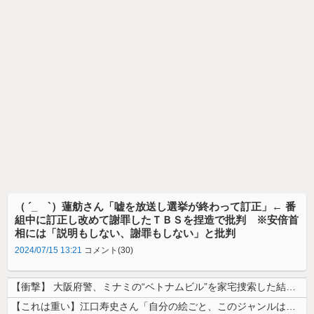
（ ´_ゝ`）蓮舫さん「嘘を放送し選挙が終わって訂正」← 番
組中に訂正し改めて謝罪したＴＢＳを捏造で批判 ※安倍首
相には「説明もしない、謝罪もしない」と批判
2024/07/15 13:21
コメント(30)
【衝撃】 大阪府警、ミナミの“ベトナムビル”を家宅捜索した結果・・・・...
【これは重い】江口寿史さん「自分の絵ごと、このジャンルはそろそろ終わり...