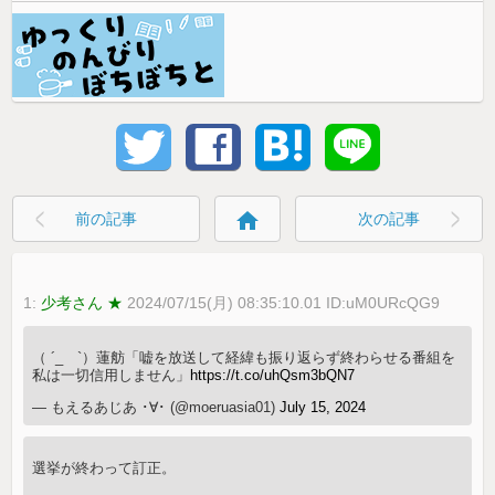
home
前の記事
次の記事
1:
少考さん ★
2024/07/15(月) 08:35:10.01 ID:uM0URcQG9
（ ´_ゝ`）蓮舫「嘘を放送して経緯も振り返らず終わらせる番組を
私は一切信用しません」
https://t.co/uhQsm3bQN7
— もえるあじあ ･∀･ (@moeruasia01)
July 15, 2024
選挙が終わって訂正。