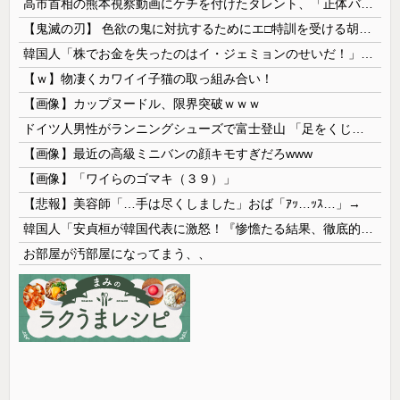
高市首相の熊本視察動画にケチを付けたタレント、「正体バレバレよな」と黒電話の呼び方であっさりと……
【鬼滅の刃】 色欲の鬼に対抗するためにエ□特訓を受ける胡蝶しのぶ…！クールなしのぶが快楽に抗えず翻弄されちゃう…
韓国人「株でお金を失ったのはイ・ジェミョンのせいだ！」として支持率が右肩下がりに……まあ、本当にその側面があるので救えないんですが
【ｗ】物凄くカワイイ子猫の取っ組み合い！
【画像】カップヌードル、限界突破ｗｗｗ
ドイツ人男性がランニングシューズで富士登山 「足をくじいて動けない」
【画像】最近の高級ミニバンの顔キモすぎだろwww
【画像】「ワイらのゴマキ（３９）」
【悲報】美容師「…手は尽くしました」おば「ｱｯ…ｯｽ…」→
韓国人「安貞桓が韓国代表に激怒！『惨憺たる結果、徹底的な刷新が必要だ』と監督や協会を痛烈批判」
お部屋が汚部屋になってまう、、