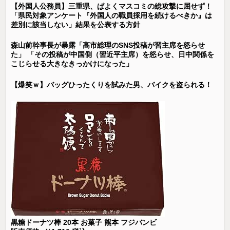
【外国人公務員】三重県、ぱよくマスコミの総攻撃に屈せず！
「県民対象アンケート『外国人の職員採用を続けるべきか』は
差別に該当しない」結果を公表する方針
森山前幹事長が暴露「高市総理のSNS投稿が習主席を怒らせ
た」 「その投稿が中国側（習近平主席）を怒らせ、日中関係を
こじらせる大きなきっかけになった」
【爆笑ｗ】バッグひったくりを試みた男、バイクを盗られる！
黒糖ドーナツ棒 20本 お菓子 熊本 フジバンビ