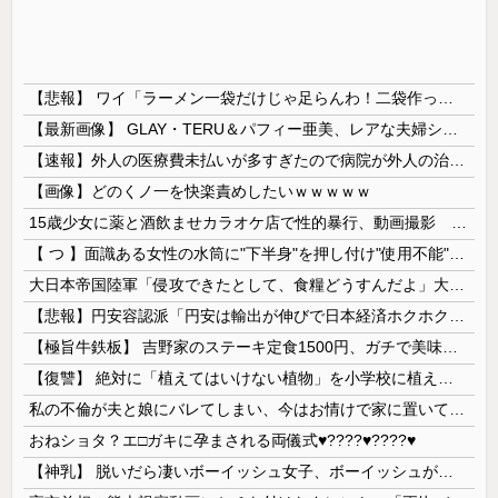
【悲報】 ワイ「ラーメン一袋だけじゃ足らんわ！二袋作ったろ！」→結果ｗｗｗ
【最新画像】 GLAY・TERU＆パフィー亜美、レアな夫婦ショットを公開してしまう！
【速報】外人の医療費未払いが多すぎたので病院が外人の治療を断るようになってしまう
【画像】どのくノ一を快楽責めしたいｗｗｗｗｗ
15歳少女に薬と酒飲ませカラオケ店で性的暴行、動画撮影 54歳無職を再逮捕 動画770本も見つかる
【 つ 】面識ある女性の水筒に"下半身"を押し付け"使用不能"にした疑い 66歳男を「器物損壊」容疑で逮捕 札幌市
大日本帝国陸軍「侵攻できたとして、食糧どうすんだよ」大本営「現地調達」陸軍「え？」
【悲報】円安容認派「円安は輸出が伸びで日本経済ホクホク！」⇒ 世界に売る物が無さすぎて輸出額で韓国に惨敗・・・
【極旨牛鉄板】 吉野家のステーキ定食1500円、ガチで美味そうｗｗｗ
【復讐】 絶対に「植えてはいけない植物」を小学校に植えた→20年経って見に行くと…「！？」衝撃の光景が・・・
私の不倫が夫と娘にバレてしまい、今はお情けで家に置いてもらっている状態です。行為を娘に見られていたなんて全く気付きませんでした。娘の「汚...
おねショタ？エ□ガキに孕まされる両儀式♥️????♥️????♥️
【神乳】 脱いだら凄いボーイッシュ女子、ボーイッシュがどうでも良くなる ”お○ぱい” がこちらｗｗｗｗｗ