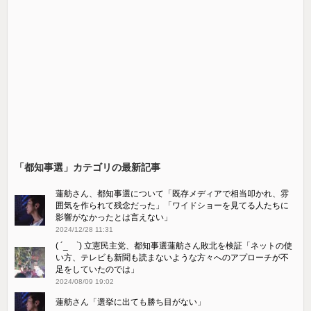
「都知事選」カテゴリの最新記事
蓮舫さん、都知事選について「既存メディアで相当叩かれ、雰
囲気を作られて残念だった」「ワイドショーを見てる人たちに
影響がなかったとは言えない」
2024/12/28 11:31
( ´_ゝ`) 立憲民主党、都知事選蓮舫さん敗北を検証「ネットの使
い方、テレビも新聞も読まないような方々へのアプローチが不
足をしていたのでは」
2024/08/09 19:02
蓮舫さん「選挙に出ても勝ち目がない」