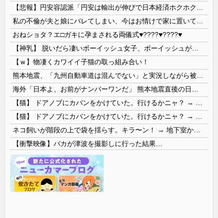
【悲報】円安容認派「円安は輸出が伸びで日本経済ホクホク！」⇒ 世界に売る物が無さすぎて輸出額で韓国に惨敗・・・
私の不倫が夫と娘にバレてしまい、今はお情けで家に置いてもらっている状態です。行為を娘に見られていたなんて全く気付きませんでした。娘の「汚...
おねショタ？エ□ガキに孕まされる両儀式♥️????♥️????♥️
【神乳】 脱いだら凄いボーイッシュ女子、ボーイッシュがどうでも良くなる ”お○ぱい” がこちらｗｗｗｗｗ
【ｗ】物凄くカワイイ子猫の取っ組み合い！
熊本地震、「九州自動車道は混んでない」と実況しながら被災地へ向かう有名アナなどに批判殺到 全国紙記者「最新の状況をいち早く伝えることは報道機関としての責務」「情報を取り上げることには大きな意義がある」
海外「日本よ、お前がナンバーワンだ」 熊本地震直後の日本の対応のスピードに世界が衝撃
【猫】 ドアノブにカバンをかけていた。行けるかニャ？ → 猫はこうなります…
【猫】 ドアノブにカバンをかけていた。行けるかニャ？ → 猫はこうなります…
ネコ飼いが階段の上で袋を揺らす。キラ〜ン！ → 地下室からヤツが現れる…
【衝撃映像】バカが津波を撮影しに行った結果…