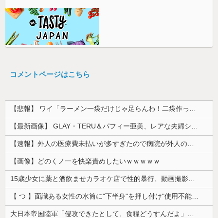
コメントページはこちら
【悲報】 ワイ「ラーメン一袋だけじゃ足らんわ！二袋作ったろ！」→結果ｗｗｗ
【最新画像】 GLAY・TERU＆パフィー亜美、レアな夫婦ショットを公開してしまう！
【速報】外人の医療費未払いが多すぎたので病院が外人の治療を断るようになってしまう
【画像】どのくノ一を快楽責めしたいｗｗｗｗｗ
15歳少女に薬と酒飲ませカラオケ店で性的暴行、動画撮影 54歳無職を再逮捕 動画770本も見つかる
【 つ 】面識ある女性の水筒に"下半身"を押し付け"使用不能"にした疑い 66歳男を「器物損壊」容疑で逮捕 札幌市
大日本帝国陸軍「侵攻できたとして、食糧どうすんだよ」大本営「現地調達」陸軍「え？」