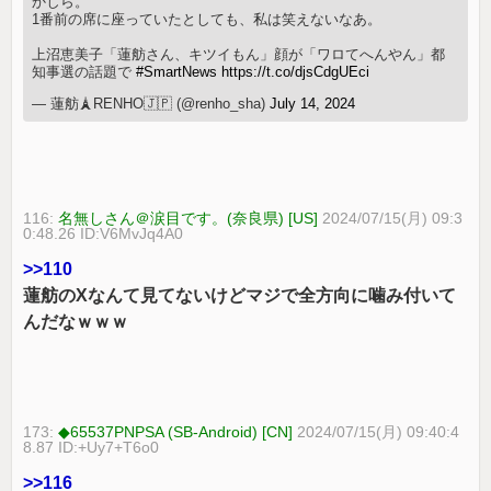
かしら。
1番前の席に座っていたとしても、私は笑えないなあ。
上沼恵美子「蓮舫さん、キツイもん」顔が「ワロてへんやん」都
知事選の話題で
#SmartNews
https://t.co/djsCdgUEci
— 蓮舫🗼RENHO🇯🇵 (@renho_sha)
July 14, 2024
116:
名無しさん＠涙目です。(奈良県) [US]
2024/07/15(月) 09:3
0:48.26 ID:V6MvJq4A0
>>110
蓮舫のXなんて見てないけどマジで全方向に噛み付いて
んだなｗｗｗ
173:
◆65537PNPSA (SB-Android) [CN]
2024/07/15(月) 09:40:4
8.87 ID:+Uy7+T6o0
>>116