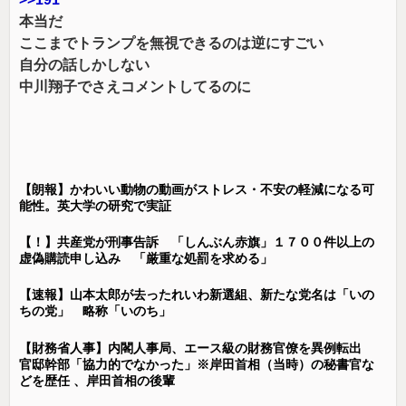
本当だ
ここまでトランプを無視できるのは逆にすごい
自分の話しかしない
中川翔子でさえコメントしてるのに
【朗報】かわいい動物の動画がストレス・不安の軽減になる可
能性。英大学の研究で実証
【！】共産党が刑事告訴 「しんぶん赤旗」１７００件以上の
虚偽購読申し込み 「厳重な処罰を求める」
【速報】山本太郎が去ったれいわ新選組、新たな党名は「いの
ちの党」 略称「いのち」
【財務省人事】内閣人事局、エース級の財務官僚を異例転出
官邸幹部「協力的でなかった」※岸田首相（当時）の秘書官な
どを歴任 、岸田首相の後輩