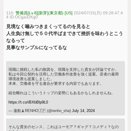
110:
警備員[Lv.8][新芽](東京都) [US]
2024/07/15(月) 09:28:47.4
4 ID:OCga32Kg0
見境なく噛みつきまくってるのを見ると
人生負け無しで５０代半ばまできて挫折を味わうとこう
なるって
見事なサンプルになってるな
現職に挑戦した私の敗因を、現職を支持した貴女が評論ですか。
私は今回公契約を活用した労働条件改善を強く提案。若者の雇用
環境改善も提案しました。
本来、労働者を守る連合が要求する内容でもあります。
組合離れはこういうトップの姿勢にもあるかもしれませんね。
https://t.co/iBXbBlp9L0
— 蓮舫🗼RENHO🇯🇵 (@renho_sha)
July 14, 2024
そんな貴女のセンス、これはユーモア？ギャグ？コメディ？なの