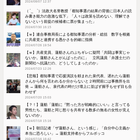
2024/08/07 12:37
（ ´_ゝ`）法政大名誉教授「都知事選の結果の背後に日本人の読
み書き能力の急激な低下」「人々は政策を読めない、理解でき
ないという前提の候補者に票が集まった」
2024/07/30 16:15
【ｗ】連合事務局長による都知事選の分析・総括 数字を根拠
に共産党と連携する愚かさを的確に指摘
2024/07/26 19:54
【ｗ】共産党員、蓮舫さんのぶちギレに疑問「共闘は事実じゃ
ないか。蓮舫さんとがんばったのに」 立民議員「弁護士だの
新聞社へ抗議だの、どうしてしまったのか」
2024/07/23 12:26
【悲報】都知事選で応援演説を頼まれた泉代表、遅れたら蓮舫
さんから何を言われるか分からないと２時間前には事務所を出
発 → 蓮舫さん、泉代表の時だけ壇上に並ばず握手もせず目も合
わせず
2024/07/20 15:03
【？！】蓮舫「蓮舫に『黙った方が戦略的にいい』と言ってる
男性たち、蓮舫と同じ怒りを共有する数多の無名の女性が見え
ないのか」
2024/07/18 15:16
【ｗ】朝日記者「ザ蓮舫さん、という感じ」「自分中心主義か
本当に恐ろしい」→ 蓮舫支持者からフルボッコ
2024/07/16 16:42