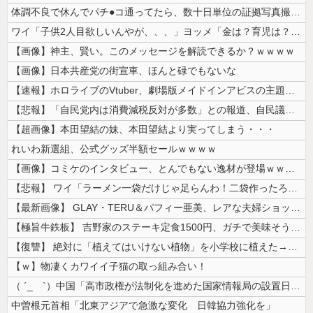
体調不良で休んでパチ●コ通ってたら、数十日単位の証拠写真撮られて会社ク...
ワイ「子供2人目欲しいんやが、、、」ヨッメ「金は？育児は？私の仕事は？...
【画像】神主、賢い。このメッセージを解読できるか？ｗｗｗｗ
【画像】日本共産党の街宣車、ほんと碌でもないな
【速報】ホロライブのVtuber、劇場版メイドインアビスの主題歌決定w...
【悲報】「自民党内は消費減税反対が多数」との報道、自民議員の内部証言と...
【超画像】本田望結の妹、本田望結より実ってしまう・・・
れいわ新選組、公式グッズ半額セールｗｗｗｗ
【画像】コミケのインタビュー、とんでもない逸材が登場ｗｗｗｗｗｗ 【P...
【悲報】 ワイ「ラーメン一袋だけじゃ足らんわ！二袋作ったろ！」→結果ｗ...
【最新画像】 GLAY・TERU＆パフィー亜美、レアな夫婦ショットを公...
【極旨牛鉄板】 吉野家のステーキ定食1500円、ガチで美味そうｗｗｗ
【復讐】 絶対に「植えてはいけない植物」を小学校に植えた→20年経って...
【ｗ】物凄くカワイイ子猫の取っ組み合い！
（ ´_ゝ`）中国「高市政権が法制化を進めた国家情報局の設置日が7月3...
中曽根元首相「北東アジアで急激な変化 日韓協力強化を」