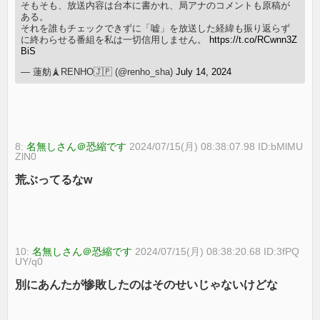
そもそも、放送内容は台本に書かれ、局アナのコメントも原稿が
ある。
それを誰もチェックできずに「嘘」を放送した経緯も振り返らず
に終わらせる番組を私は一切信用しません。
https://t.co/RCwnn3Z
BiS
— 蓮舫🗼RENHO🇯🇵 (@renho_sha)
July 14, 2024
8:
名無しさん＠恐縮です
2024/07/15(月) 08:38:07.98 ID:bMlMU
ZlN0
荒ぶってるなw
10:
名無しさん＠恐縮です
2024/07/15(月) 08:38:20.68 ID:3fPQ
UY/q0
別にあんたが惨敗したのはそのせいじゃないけどな