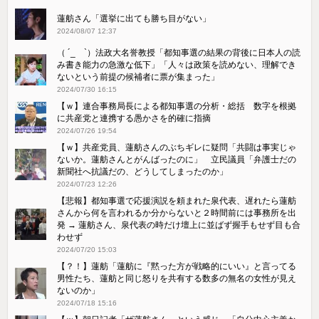
蓮舫さん「選挙に出ても勝ち目がない」
2024/08/07 12:37
（ ´_ゝ`）法政大名誉教授「都知事選の結果の背後に日本人の読
み書き能力の急激な低下」「人々は政策を読めない、理解でき
ないという前提の候補者に票が集まった」
2024/07/30 16:15
【ｗ】連合事務局長による都知事選の分析・総括 数字を根拠
に共産党と連携する愚かさを的確に指摘
2024/07/26 19:54
【ｗ】共産党員、蓮舫さんのぶちギレに疑問「共闘は事実じゃ
ないか。蓮舫さんとがんばったのに」 立民議員「弁護士だの
新聞社へ抗議だの、どうしてしまったのか」
2024/07/23 12:26
【悲報】都知事選で応援演説を頼まれた泉代表、遅れたら蓮舫
さんから何を言われるか分からないと２時間前には事務所を出
発 → 蓮舫さん、泉代表の時だけ壇上に並ばず握手もせず目も合
わせず
2024/07/20 15:03
【？！】蓮舫「蓮舫に『黙った方が戦略的にいい』と言ってる
男性たち、蓮舫と同じ怒りを共有する数多の無名の女性が見え
ないのか」
2024/07/18 15:16