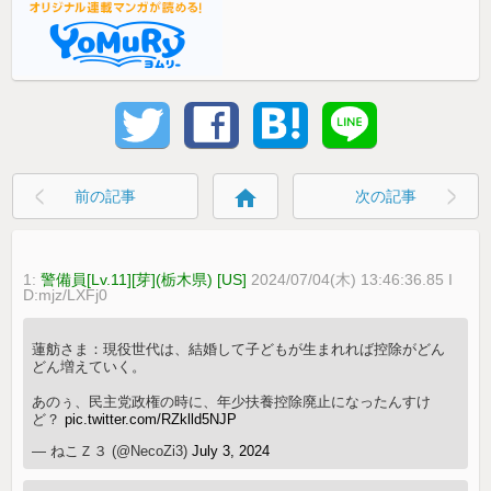
home
前の記事
次の記事
1:
警備員[Lv.11][芽](栃木県) [US]
2024/07/04(木) 13:46:36.85 I
D:mjz/LXFj0
蓮舫さま：現役世代は、結婚して子どもが生まれれば控除がどん
どん増えていく。
あのぅ、民主党政権の時に、年少扶養控除廃止になったんすけ
ど？
pic.twitter.com/RZklld5NJP
— ねこＺ３ (@NecoZi3)
July 3, 2024