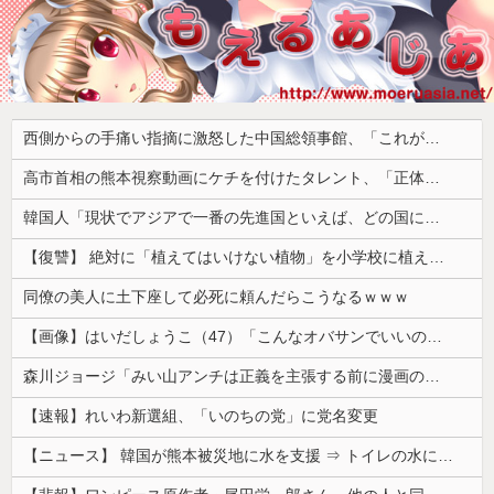
西側からの手痛い指摘に激怒した中国総領事館、「これが米国人Youtuberが紹介する本当の中国だ」と動画を公開するも……
高市首相の熊本視察動画にケチを付けたタレント、「正体バレバレよな」と黒電話の呼び方であっさりと……
韓国人「現状でアジアで一番の先進国といえば、どの国になるんだ？やはり日本という認識なのだろうか？」
【復讐】 絶対に「植えてはいけない植物」を小学校に植えた→20年経って見に行くと…「！？」衝撃の光景が・・・
同僚の美人に土下座して必死に頼んだらこうなるｗｗｗ
【画像】はいだしょうこ（47）「こんなオバサンでいいの…？」
森川ジョージ「みい山アンチは正義を主張する前に漫画の無断転載をやめろよ」←これwwww
【速報】れいわ新選組、「いのちの党」に党名変更
【ニュース】 韓国が熊本被災地に水を支援 ⇒ トイレの水にｗｗｗｗｗｗｗ