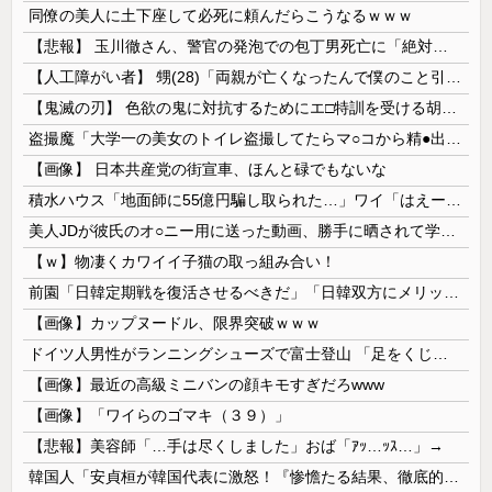
同僚の美人に土下座して必死に頼んだらこうなるｗｗｗ
【悲報】 玉川徹さん、警官の発泡での包丁男死亡に「絶対に死刑にならない罪なのに警察が死刑にした！」 → 元警官のマジレスがコチラ → ………
【人工障がい者】 甥(28)「両親が亡くなったんで僕のこと引き取ってほしいんですけど！」なんでいい年したヒキニートを引き取らなきゃいけないんだ...
【鬼滅の刃】 色欲の鬼に対抗するためにエ□特訓を受ける胡蝶しのぶ…！クールなしのぶが快楽に抗えず翻弄されちゃう…
盗撮魔「大学一の美女のトイレ盗撮してたらマ○コから精●出てきたんだが…」（動画あり）
【画像】 日本共産党の街宣車、ほんと碌でもないな
積水ハウス「地面師に55億円騙し取られた…」ワイ「はえーかわいそう…会社滅茶苦茶やろなぁ」
美人JDが彼氏のオ○ニー用に送った動画、勝手に晒されて学校中の”共有オカズ” にされる
【ｗ】物凄くカワイイ子猫の取っ組み合い！
前園「日韓定期戦を復活させるべきだ」「日韓双方にメリットがある」……日本へのメリットがなにもないんですが、それは
【画像】カップヌードル、限界突破ｗｗｗ
ドイツ人男性がランニングシューズで富士登山 「足をくじいて動けない」
【画像】最近の高級ミニバンの顔キモすぎだろwww
【画像】「ワイらのゴマキ（３９）」
【悲報】美容師「…手は尽くしました」おば「ｱｯ…ｯｽ…」→
韓国人「安貞桓が韓国代表に激怒！『惨憺たる結果、徹底的な刷新が必要だ』と監督や協会を痛烈批判」