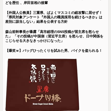
どを歴任 、岸田首相の後輩
【外国人公務員】三重県、ぱよくマスコミの総攻撃に屈せず！
「県民対象アンケート『外国人の職員採用を続けるべきか』は
差別に該当しない」結果を公表する方針
森山前幹事長が暴露「高市総理のSNS投稿が習主席を怒らせ
た」 「その投稿が中国側（習近平主席）を怒らせ、日中関係を
こじらせる大きなきっかけになった」
【爆笑ｗ】バッグひったくりを試みた男、バイクを盗られる！