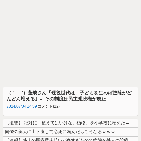
（ ´_ゝ`）蓮舫さん「現役世代は、子どもを生めば控除がど
んどん増える｣ ← その制度は民主党政権が廃止
2024/07/04 14:59
コメント(22)
【復讐】 絶対に「植えてはいけない植物」を小学校に植えた→20年経って...
同僚の美人に土下座して必死に頼んだらこうなるｗｗｗ
【速報】外人の医療費未払いが多すぎたので病院が外人の治療を断るようにな...