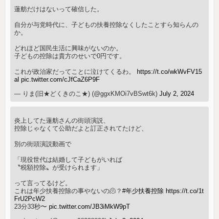
蓮舫だけはないって確信した。
自分が与党時代に、子どもの扶養控除なくしたことすら知らんの
か。
どれほど国民生活に興味がないのか。
子どもの控除は貴方のせいで0円です。
これが政治家だってことに泣けてくるわ。
https://t.co/wkWvFV15
al
pic.twitter.com/cJfCaZ6P9F
— りま(旧★どくきのこ★) (@ggxKMOi7vBSwt6k)
July 2, 2024
炎上してた蓮舫さんの街頭演説、
控除じゃなくて公助だよと訂正されてたけど、
別の街頭演説動画で
「現役世代は結婚して子どもがいれば
〝税額控除〟が受けられます」
って言ってるけど。
これは年少扶養控除の事やないの🫠？
#年少扶養控除
https://t.co/1t
FrU2PcW2
23分33秒〜
pic.twitter.com/JB3iMkW9pT