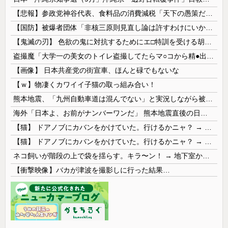
【悲報】参政党神谷代表、食料品の消費減税「天下の愚策だ」と批判ｗｗｗｗｗｗｗｗｗｗｗｗ
【国防】被爆者団体「非核三原則見直し論は許すわけにいかない」 ネット「議論すらするなと言うのは民主主義的ではない」
【鬼滅の刃】 色欲の鬼に対抗するためにエ□特訓を受ける胡蝶しのぶ…！クールなしのぶが快楽に抗えず翻弄されちゃう…
盗撮魔「大学一の美女のトイレ盗撮してたらマ○コから精●出てきたんだが…」（動画あり）
【画像】 日本共産党の街宣車、ほんと碌でもないな
【ｗ】物凄くカワイイ子猫の取っ組み合い！
熊本地震、「九州自動車道は混んでない」と実況しながら被災地へ向かう有名アナなどに批判殺到 全国紙記者「最新の状況をいち早く伝えることは報道機関としての責務」「情報を取り上げることには大きな意義がある」
海外「日本よ、お前がナンバーワンだ」 熊本地震直後の日本の対応のスピードに世界が衝撃
【猫】 ドアノブにカバンをかけていた。行けるかニャ？ → 猫はこうなります…
【猫】 ドアノブにカバンをかけていた。行けるかニャ？ → 猫はこうなります…
ネコ飼いが階段の上で袋を揺らす。キラ〜ン！ → 地下室からヤツが現れる…
【衝撃映像】バカが津波を撮影しに行った結果…