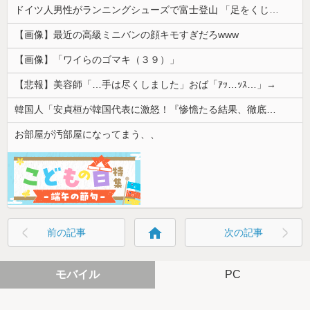
ドイツ人男性がランニングシューズで富士登山 「足をくじいて動けない」
【画像】最近の高級ミニバンの顔キモすぎだろwww
【画像】「ワイらのゴマキ（３９）」
【悲報】美容師「…手は尽くしました」おば「ｱｯ…ｯｽ…」→
韓国人「安貞桓が韓国代表に激怒！『惨憺たる結果、徹底的な刷新が必要だ』と監督や協会を痛烈批判」
お部屋が汚部屋になってまう、、
home
前の記事
次の記事
モバイル
PC