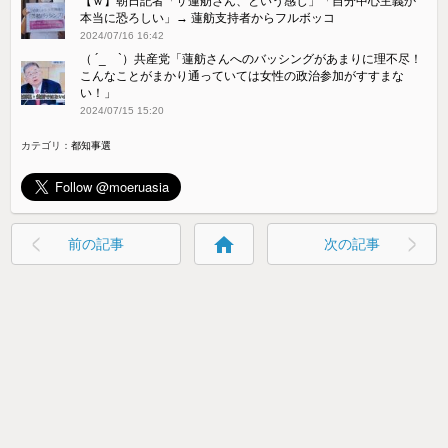
【ｗ】朝日記者「ザ蓮舫さん、という感じ」「自分中心主義か
本当に恐ろしい」→ 蓮舫支持者からフルボッコ
2024/07/16 16:42
（ ´_ゝ`）共産党「蓮舫さんへのバッシングがあまりに理不尽！
こんなことがまかり通っていては女性の政治参加がすすまな
い！」
2024/07/15 15:20
カテゴリ：
都知事選
home
前の記事
次の記事