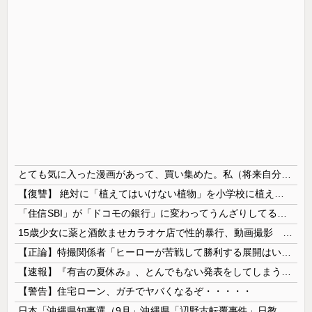
とても気に入った漫画があって、買い集めた。私（将来自分の子供に与えよう…！）→いざその時がきたが、躊躇している。この漫画がどれほど危険なのかとても危惧している…
【復讐】 絶対に「植えてはいけない植物」を小学校に植えた→20年経って見に行くと…「！？」衝撃の光景が・・・
「住信SBI」が「ドコモの銀行」に変わってうんざりしてるやつｗｗｗｗｗｗｗ
15歳少女に薬と酒飲ませカラオケ店で性的暴行、動画撮影 54歳無職を再逮捕 動画770本も見つかる
【正論】特撮関係者「ヒーローが苦戦して勝利する展開はいらない。それで特撮は凋落した」
【速報】『有吉の夏休み』、とんでもない発表をしてしまう！！！！！
【警告】住宅ローン、ガチでヤバくなるぞ・・・・・
日本「沖縄県知事選（9月」沖縄県「辺野古転覆事件」日教組「同志社批判！（社民系」日本「日教組と全教は対立状態（内ｹﾞﾊﾞ」特別調査委員会「同志社...