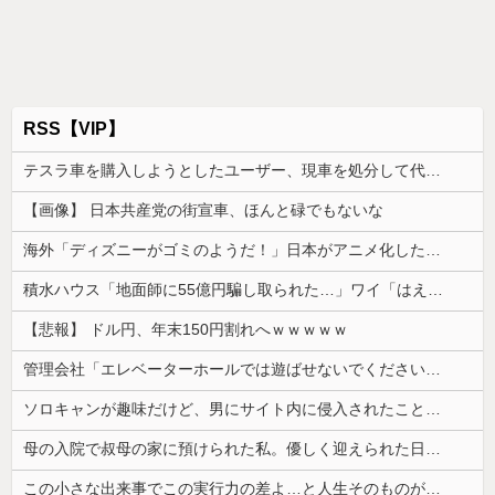
RSS【VIP】
テスラ車を購入しようとしたユーザー、現車を処分して代金を支払い、平日の納車日に予定を合わせた結果……
【画像】 日本共産党の街宣車、ほんと碌でもないな
海外「ディズニーがゴミのようだ！」日本がアニメ化した米人気SF作品に絶賛の声が殺到中
積水ハウス「地面師に55億円騙し取られた…」ワイ「はえーかわいそう…会社滅茶苦茶やろなぁ」
【悲報】 ドル円、年末150円割れへｗｗｗｗｗ
管理会社「エレベーターホールでは遊ばせないでください」私「うちの子じゃないんですけど…」→まさかの展開になり…
ソロキャンが趣味だけど、男にサイト内に侵入されたことがある。友達から「後ろ後ろ！！」と叫ばれて...
母の入院で叔母の家に預けられた私。優しく迎えられた日々のあと、両親に再会して思わず号泣した理由は…
この小さな出来事でこの実行力の差よ…と人生そのものが心配になってしまう