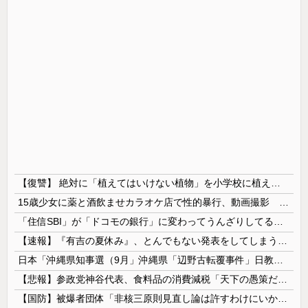
【復讐】 絶対に「植えてはいけない植物」を小学校に植えた→20年経って見に行くと…「！？」衝撃の光景が・・・
15歳少女に薬と酒飲ませカラオケ店で性的暴行、動画撮影 54歳無職を再逮捕 動画770本も見つかる
「住信SBI」が「ドコモの銀行」に変わってうんざりしてるやつｗｗｗｗｗｗｗ
【速報】『有吉の夏休み』、とんでもない発表をしてしまう！！！！！
日本「沖縄県知事選（9月」沖縄県「辺野古転覆事件」日教組「同志社批判！（社民系」日本「日教組と全教は対立状態（内ｹﾞﾊﾞ」特別調査委員会「同志社...
【悲報】参政党神谷代表、食料品の消費減税「天下の愚策だ」と批判ｗｗｗｗｗｗｗｗｗｗｗｗ
【国防】被爆者団体「非核三原則見直し論は許すわけにいかない」 ネット「議論すらするなと言うのは民主主義的ではない」