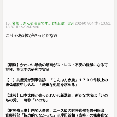
15:
名無しさん＠涙目です。(埼玉県) [US]
2024/07/04(木) 13:51:
18.87 ID:bv5r6RMr0
こりゃあ3位がやっとだなw
【朗報】かわいい動物の動画がストレス・不安の軽減になる可
能性。英大学の研究で実証
【！】共産党が刑事告訴 「しんぶん赤旗」１７００件以上の
虚偽購読申し込み 「厳重な処罰を求める」
【速報】山本太郎が去ったれいわ新選組、新たな党名は「いの
ちの党」 略称「いのち」
【財務省人事】内閣人事局、エース級の財務官僚を異例転出
官邸幹部「協力的でなかった」※岸田首相（当時）の秘書官な