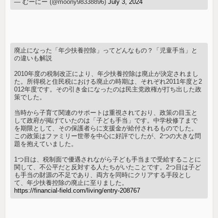
— むーにー (@moony98338896)
July 3, 2024
廃止になった「年少扶養控除」ってどんなもの？「児童手当」と
の違いも解説
2010年度の税制改正により、年少扶養控除は廃止が決定されまし
た。所得税と住民税における廃止の時期は、それぞれ2011年度と2
012年度です。その引き金になったのは民主党政権が打ち出した政
策でした。
当時から子育て関連のサポートは重視されており、政策の目玉と
して政府が掲げていたのは「子ども手当」です。中学校修了まで
を期限として、その保護者らに支援金が給付されるものでした。
この政策はファミリー世帯を中心に好評でしたが、2つの大きな問
題を抱えていました。
1つ目は、税制面で優遇されながら子ども手当まで受給することに
関して、不公平だと反対する人たちがいたことです。2つ目は子ど
も手当の財源の不足であり、両方を同時にクリアする手段とし
て、年少扶養控除の廃止に至りました。
https://financial-field.com/living/entry-208767