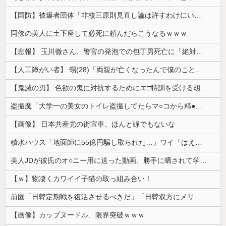
【国防】被爆者団体「非核三原則見直し論は許すわけにいかない」 ネット「議論すらするなと言うのは民主主義的ではない」
同僚の美人に土下座して必死に頼んだらこうなるｗｗｗ
【悲報】 玉川徹さん、警官の発泡での包丁男死亡に「絶対に死刑にならない罪なのに警察が死刑にした！」 → 元警官のマジレスがコチラ → ………
【人工障がい者】 甥(28)「両親が亡くなったんで僕のこと引き取ってほしいんですけど！」なんでいい年したヒキニートを引き取らなきゃいけないんだ...
【鬼滅の刃】 色欲の鬼に対抗するためにエ□特訓を受ける胡蝶しのぶ…！クールなしのぶが快楽に抗えず翻弄されちゃう…
盗撮魔「大学一の美女のトイレ盗撮してたらマ○コから精●出てきたんだが…」（動画あり）
【画像】 日本共産党の街宣車、ほんと碌でもないな
積水ハウス「地面師に55億円騙し取られた…」ワイ「はえーかわいそう…会社滅茶苦茶やろなぁ」
美人JDが彼氏のオ○ニー用に送った動画、勝手に晒されて学校中の”共有オカズ” にされる
【ｗ】物凄くカワイイ子猫の取っ組み合い！
前園「日韓定期戦を復活させるべきだ」「日韓双方にメリットがある」……日本へのメリットがなにもないんですが、それは
【画像】カップヌードル、限界突破ｗｗｗ