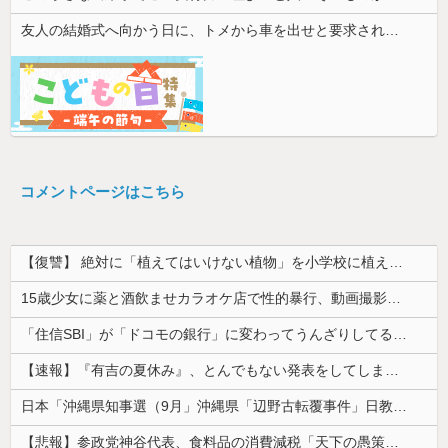
友人の結婚式へ向かう日に、トメから車を出せと要求された。断っただけなのに大騒ぎになってしまい…
コメントページはこちら
【復讐】 絶対に「植えてはいけない植物」を小学校に植えた→20年経って見に行くと…「！？」衝撃の光景が・・・
15歳少女に薬と酒飲ませカラオケ店で性的暴行、動画撮影 54歳無職を再逮捕 動画770本も見つかる
「住信SBI」が「ドコモの銀行」に変わってうんざりしてるやつｗｗｗｗｗｗｗ
【速報】『有吉の夏休み』、とんでもない発表をしてしまう！！！！！
日本「沖縄県知事選（9月」沖縄県「辺野古転覆事件」日教組「同志社批判！（社民系」日本「日教組と全教は対立状態（内ｹﾞﾊﾞ」特別調査委員会「同志社...
【悲報】参政党神谷代表、食料品の消費減税「天下の愚策だ」と批判ｗｗｗｗｗｗｗｗｗｗｗｗ