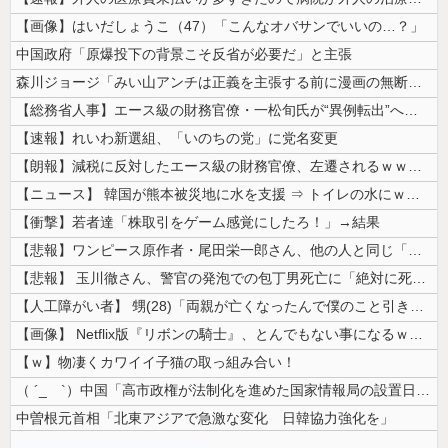
【画像】はいだしょうこ（47）「こんなオバサンでいいの…？」
中国政府「原爆投下の背景こそ反省が必要だ」と主張
森川ジョージ「みい山アンチは正義を主張する前に漫画の無断転載をやめろよ...
【総務省人事】エース級の財務官僚・一松旬氏が“異例転出”へ 官邸幹部「...
【速報】れいわ新選組、「いのちの党」に党名変更
【朗報】減税に反対したエース級の財務官僚、左遷されるｗｗｗｗｗｗ
【ニュース】 韓国が熊本被災地に水を支援 ⇒ トイレの水にｗｗｗｗｗｗ...
【衝撃】若者達「株取引をゲーム感覚にしたろ！」→結果
【悲報】ワンピース原作者・尾田栄一郎さん、他の人と同じ「漫画家」という...
【悲報】 玉川徹さん、警官の発泡での包丁男死亡に「絶対に死刑にならない...
【人工障がい者】 甥(28)「両親が亡くなったんで僕のこと引き取ってほ...
【画像】 Netflix版『リボンの騎士』、とんでもない事になるｗｗｗ...
【ｗ】物凄くカワイイ子猫の取っ組み合い！
（ ´_ゝ`）中国「高市政権が法制化を進めた国家情報局の設置日が7月3...
中曽根元首相「北東アジアで急激な変化 日韓協力強化を」