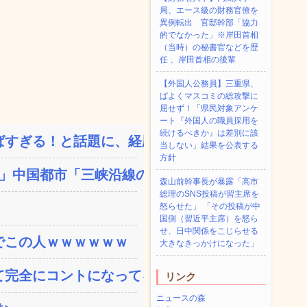
局、エース級の財務官僚を
異例転出 官邸幹部「協力
的でなかった」※岸田首相
（当時）の秘書官などを歴
任 、岸田首相の後輩
【外国人公務員】三重県、
ぱよくマスコミの総攻撃に
屈せず！「県民対象アンケ
ート『外国人の職員採用を
続けるべきか』は差別に該
すぎる！と話題に、経歴自...
当しない」結果を公表する
方針
中国都市「三峡沿線の道...
森山前幹事長が暴露「高市
総理のSNS投稿が習主席を
怒らせた」 「その投稿が中
国側（習近平主席）を怒ら
せ、日中関係をこじらせる
でこの人ｗｗｗｗｗｗ
大きなきっかけになった」
完全にコントになってる…...
リンク
ニュースの森