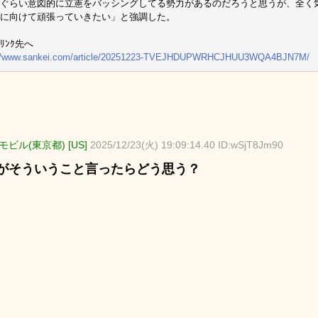
ぐらい意図的に立憲をバッシングしてる勢力があるのだろうと思うが、全く
集に向けて頑張っていきたい」と強調した。
ﾘﾝｸ先へ
://www.sankei.com/article/20251223-TVEJHDUPWRHCJHUU3WQA4BJN7M/
ビル(東京都) [US]
2025/12/23(火) 19:09:14.40 ID:wSjT8Jm90
がそういうこと言ったらどう思う？