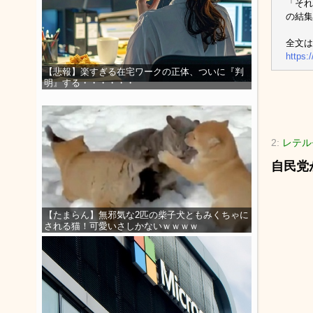
「それ
の結
全文は
https
【悲報】楽すぎる在宅ワークの正体、ついに『判
明』する・・・・・・
2:
レテルモ
自民党
【たまらん】無邪気な2匹の柴子犬ともみくちゃに
される猫！可愛いさしかないｗｗｗｗ