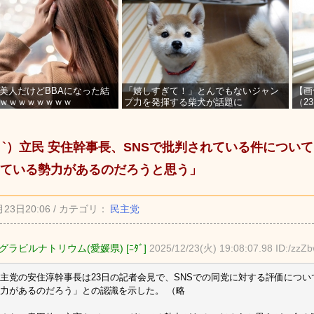
美人だけどBBAになった結
「嬉しすぎて！」とんでもないジャン
【画
ｗｗｗｗｗｗｗｗ
プ力を発揮する柴犬が話題に
（2
を募
_ゝ`）立民 安住幹事長、SNSで批判されている件につい
ている勢力があるのだろうと思う」
月23日20:06 / カテゴリ：
民主党
ラビルナトリウム(愛媛県) [ﾆﾀﾞ]
2025/12/23(火) 19:08:07.98 ID:/zz
主党の安住淳幹事長は23日の記者会見で、SNSでの同党に対する評価につ
力があるのだろう」との認識を示した。 （略