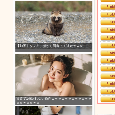
【動画】タヌキ、猫から餌奪って逃走ｗｗｗ
賃貸で1番譲れない条件ｗｗｗｗｗｗｗｗｗｗｗｗ
ｗｗｗｗｗｗｗ