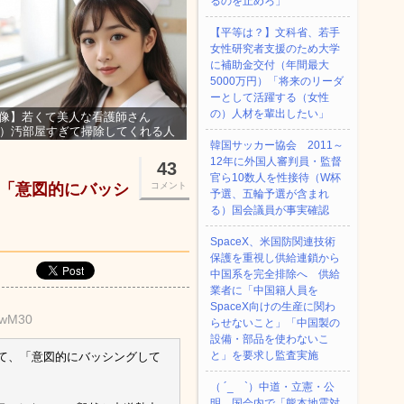
るのを止めろ」
【平等は？】文科省、若手
女性研究者支援のため大学
に補助金交付（年間最大
5000万円）「将来のリーダ
ーとして活躍する（女性
の）人材を輩出したい」
像】若くて美人な看護師さん
3）汚部屋すぎて掃除してくれる人
集ｗｗｗ
韓国サッカー協会 2011～
12年に外国人審判員・監督
43
官ら10数人を性接待（W杯
て「意図的にバッシ
コメント
予選、五輪予選が含まれ
る）国会議員が事実確認
SpaceX、米国防関連技術
保護を重視し供給連鎖から
中国系を完全排除へ 供給
業者に「中国籍人員を
SpaceX向けの生産に関わ
ZbwM30
らせないこと」「中国製の
設備・部品を使わないこ
と」を要求し監査実施
いて、「意図的にバッシングして
（ ´_ゝ`）中道・立憲・公
明、国会内で「熊本地震対