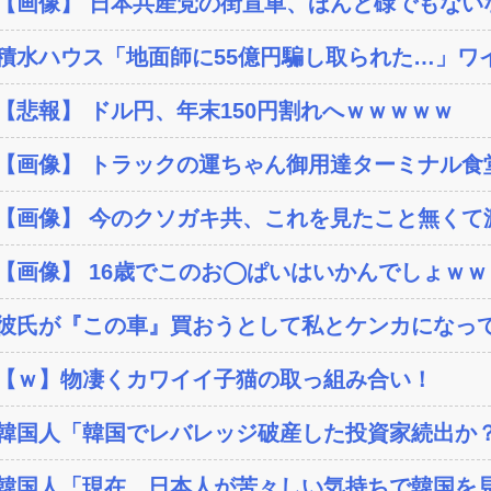
【画像】 日本共産党の街宣車、ほんと碌でもない
積水ハウス「地面師に55億円騙し取られた…」ワイ
【悲報】 ドル円、年末150円割れへｗｗｗｗｗ
【画像】 トラックの運ちゃん御用達ターミナル食堂
【画像】 今のクソガキ共、これを見たこと無くて渡
【画像】 16歳でこのお◯ぱいはいかんでしょｗ
彼氏が『この車』買おうとして私とケンカになっ
【ｗ】物凄くカワイイ子猫の取っ組み合い！
韓国人「韓国でレバレッジ破産した投資家続出か？‥損
韓国人「現在、日本人が苦々しい気持ちで韓国を見