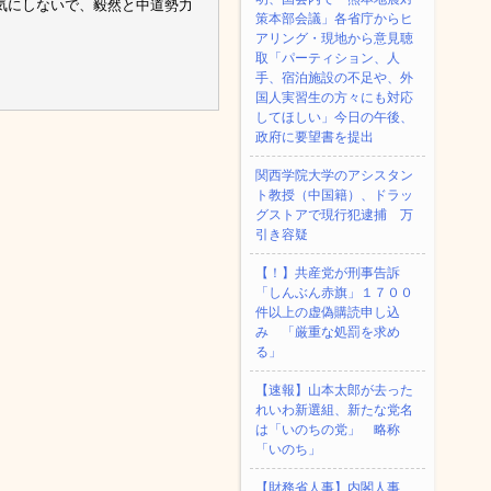
気にしないで、毅然と中道勢力
策本部会議」各省庁からヒ
アリング・現地から意見聴
取「パーティション、人
手、宿泊施設の不足や、外
国人実習生の方々にも対応
してほしい」今日の午後、
政府に要望書を提出
関西学院大学のアシスタン
ト教授（中国籍）、ドラッ
グストアで現行犯逮捕 万
引き容疑
【！】共産党が刑事告訴
「しんぶん赤旗」１７００
件以上の虚偽購読申し込
み 「厳重な処罰を求め
る」
【速報】山本太郎が去った
れいわ新選組、新たな党名
は「いのちの党」 略称
「いのち」
【財務省人事】内閣人事