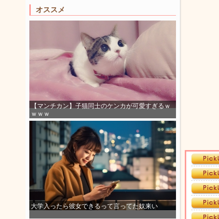
オススメ
【マンチカン】子猫同士のケンカが可愛すぎるｗ
ｗｗｗ
大学入ったら彼女できるって言ってた奴来い