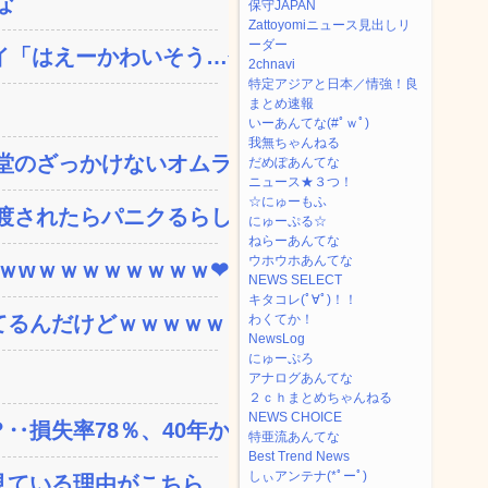
な
保守JAPAN
Zattoyomiニュース見出しリ
ーダー
「はえーかわいそう…会...
2chnavi
特定アジアと日本／情強！良
まとめ速報
いーあんてな(#ﾟｗﾟ)
我無ちゃんねる
のざっかけないオムライ...
だめぽあんてな
ニュース★３つ！
☆にゅーもふ
されたらパニクるらしい...
にゅーぷる☆
ねらーあんてな
ウホウホあんてな
ｗｗwｗｗｗｗｗｗｗｗ❤
NEWS SELECT
キタコレ(ﾟ∀ﾟ)！！
てるんだけどｗｗｗｗｗｗ
わくてか！
NewsLog
にゅーぷろ
アナログあんてな
２ｃｈまとめちゃんねる
NEWS CHOICE
失率78％、40年か...
特亜流あんてな
Best Trend News
しぃアンテナ(*ﾟーﾟ)
ている理由がこちら…」→...