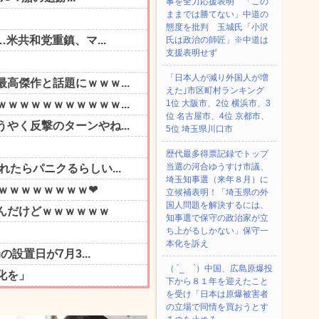
事を全力応援表明 「この
ままでは勝てない」中道の
態度を批判 玉城氏「小沢
氏は政治の師匠」※中道は
支援表明せず
「日本人が減り外国人が増
えた｣市区町村ランキング
1位 大阪市、2位 横浜市、3
位 名古屋市、4位 京都市、
5位 埼玉県川口市
歴代最多得票記録でトップ
当選の河合ゆうすけ市議、
埼玉知事選（来年８月）に
立候補表明！「埼玉県の外
国人問題を解決するには、
知事選で保守の政治家が立
ち上がるしかない」保守一
本化を訴え
（ ´_ゝ`）中国、広島原爆投
下から８１年を迎えたこと
を受け「日本は原爆被害者
の立場で同情を買おうとす