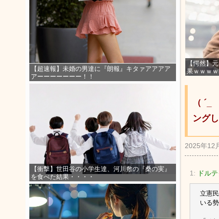
【愕然】元
【超速報】未婚の男達に『朗報』キタァアアアア
果ｗｗｗｗ
アーーーーーーー！！
（ ´
ングし
2025年12
【衝撃】世田谷の小学生達、河川敷の『桑の実』
1:
ドルテグ
を食べた結果・・・・
立憲民
いる勢