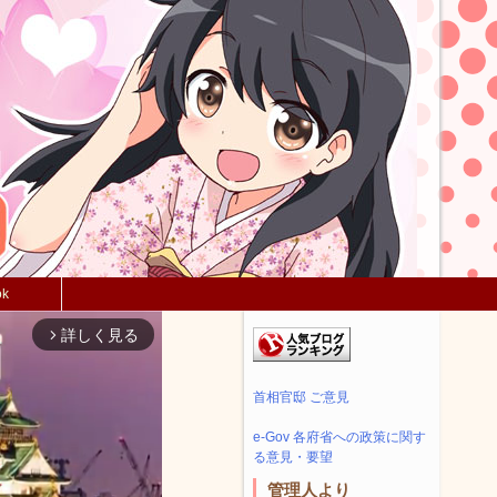
ok
詳しく見る
arrow_forward_ios
首相官邸 ご意見
e-Gov 各府省への政策に関す
る意見・要望
管理人より