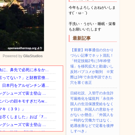
今年もよろしくおねがいしま
す(´・ω・`)
手洗い・うがい・睡眠・栄養
もお願いいたします
最新記事
【重要】時事通信の分かり
づらい記事でネット混乱！
Powered by 
GliaStudios
「特定技能2号に5年枠登
場」を移民拡大と勘違いし
反対パブコメが殺到 ※実
Mute
際は3年で永住申請できた
穴を塞ぐ改正
日経社説、入管庁の永住許
可厳格化を猛批判「永住外
国人の生活保護受給をなく
す目的、外国人の意欲をそ
がないか懸念」「外国人を
一時的な労働力ではなく、
処遇改善などで定着を後押
しすべき」