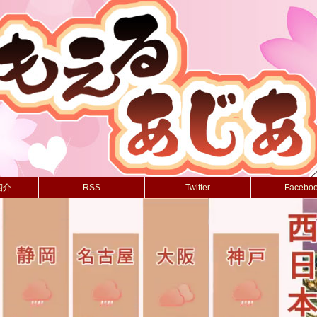
紹介
RSS
Twitter
Facebo