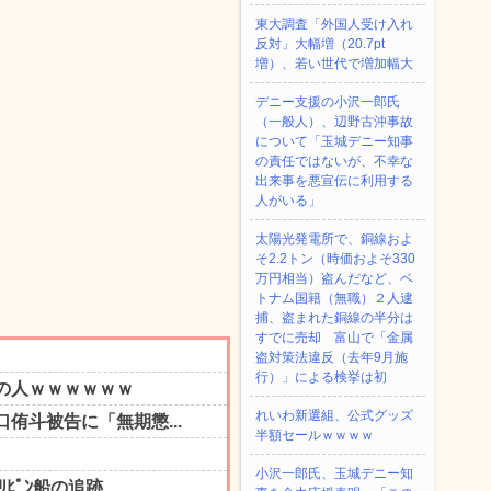
東大調査「外国人受け入れ
反対」大幅増（20.7pt
増）、若い世代で増加幅大
デニー支援の小沢一郎氏
（一般人）、辺野古沖事故
について「玉城デニー知事
の責任ではないが、不幸な
出来事を悪宣伝に利用する
人がいる」
太陽光発電所で、銅線およ
そ2.2トン（時価およそ330
万円相当）盗んだなど、ベ
トナム国籍（無職）２人逮
捕、盗まれた銅線の半分は
すでに売却 富山で「金属
盗対策法違反（去年9月施
行）」による検挙は初
れいわ新選組、公式グッズ
半額セールｗｗｗｗ
小沢一郎氏、玉城デニー知