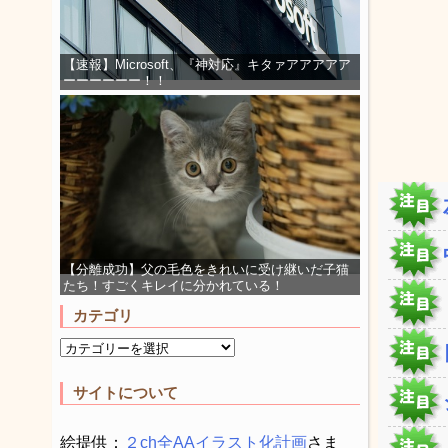
【速報】Microsoft、『神対応』キタァアアアアア
ーーーーーー！！
【分離成功】父の毛色をきれいに受け継いだ子猫
たち！すごくキレイに分かれている！
カテゴリ
サイトについて
絵提供：
２ch全AAイラスト化計画
さま