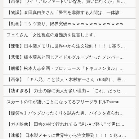
【画像】 ワイ「アルファードいいなあ。買いに行くか」店員「ほいっ見積もりな！」ワイ「金額おかしくね？」←お前らもそう思うよな？？？？？
【物議】倉田真由美さん「警官を非難する人間は、一体誰の命を守りたいのか」
【動画】半ケツ祭り、限界突破ｗｗｗｗｗｗｗｗｗｗｗｗｗ
フェミさん「女性視点の避難所を提言します」
【速報】日本製メモリに世界中から注文殺到！！！ １兆５０００億円で工場増築へ
【悲報】橋本環奈と同じアイドルグループだったメンバー、突然暴露をしだす 【Pickup05153422】
【朗報】松本人志企画・プロデュース『ドキュメンタル』、アメリカで初の制作が決定！ 海外タイトル『LOL』として世界25ヶ国・地域で展開
【画像】 「キム兄」こと芸人・木村祐一さん（63歳）、最新の松本人志さんとのツーショットが完全に別人だとネット騒然！ 「マジで誰かわからん」...
【凄すぎる】 力士の嫁に美人が多い理由→「これ」だったｗｗｗｗｗｗｗ
スカートの中が凄いことになってるフリーグラドルTsumu
【爆笑ｗ】バッグひったくりを試みた男、バイクを盗られる！
【ガチ映像】 田舎の村で行われてる ”逆レ●プ祭り” で男に跨って無理矢理チ●コを挿入する女の動画がエ□すぎる…
【速報】 日本製メモリに世界中から注文殺到！！！ １兆５０００億円で工場増築へ