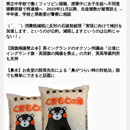
県立中学校で働くフィリピン国籍、授業中に女子生徒へ不同意
猥褻容疑で再逮捕へ 2023年11月以降、生徒複数が被害訴え →
半年後、学校と県教委が警察に相談
（ ´_ゝ`）消費税減税に反対の石破前総理「実現に向けて検討を
加速します、というのが公約。減税しますというのは公約じゃ
ない！」
【国旗掲揚禁止令】英イングランドのオクソン州議会「公道に
イングランド旗・英国旗の掲揚を禁止」の方針、英高等裁判所
も支持
【鼻水】お灸堂の院長先生による「鼻がつらい時の対処法」誰
でも簡単にできると話題に