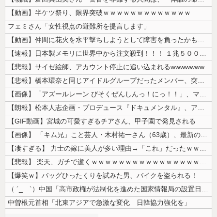
【動画】半ケツ祭り、限界突破ｗｗｗｗｗｗｗｗｗｗｗｗｗ
フェミさん「女性視点の避難所を提言します」
【動画】仲間に花火を水平撃ちしようとして障害を負ったかもしれない事故。
【速報】日本製メモリに世界中から注文殺到！！！ １兆５０００億円で工場...
【悲報】サイゼ絵師、アカウント停止に追い込まれるwwwwwww
【悲報】橋本環奈と同じアイドルグループだったメンバー、突然暴露をしだす...
【画像】「アズールレーン びそくぜんしんっ！にっ！！」、マジのガチでシ...
【朗報】松本人志企画・プロデュース『ドキュメンタル』、アメリカで初の制...
【GIF動画】宮城の可愛すぎるチアさん、甲子園で発見される
【画像】 「キム兄」こと芸人・木村祐一さん（63歳）、最新の松本人志さ...
【凄すぎる】 力士の嫁に美人が多い理由→「これ」だったｗｗｗｗｗｗｗ
【悲報】 楽天、ガチで逝くｗｗｗｗｗｗｗｗｗｗｗｗｗｗｗｗｗｗｗｗ
【爆笑ｗ】バッグひったくりを試みた男、バイクを盗られる！
（ ´_ゝ`）中国「高市政権が法制化を進めた国家情報局の設置日が7月3...
中曽根元首相「北東アジアで急激な変化 日韓協力強化を」