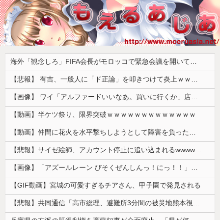
海外「観念しろ」FIFA会長がモロッコで緊急会議を開いて海外大騒ぎ！（海外の反応）
【悲報】 有吉、一般人に「ド正論」を叩きつけて炎上ｗｗｗｗｗｗｗｗ
【画像】 ワイ「アルファードいいなあ。買いに行くか」店員「ほいっ見積もりな！」ワイ「金額おかしくね？」←お前らもそう思うよな？？？？？
【動画】半ケツ祭り、限界突破ｗｗｗｗｗｗｗｗｗｗｗｗｗ
【動画】仲間に花火を水平撃ちしようとして障害を負ったかもしれない事故。
【悲報】サイゼ絵師、アカウント停止に追い込まれるwwwwwww
【画像】「アズールレーン びそくぜんしんっ！にっ！！」、マジのガチでシコらせにくるｗｗｗｗｗ
【GIF動画】宮城の可愛すぎるチアさん、甲子園で発見される
【悲報】共同通信「高市総理、避難所3分間の被災地熊本視察動画に批判！」 → 内閣報道官「避難所視察は51分間！大変な状況の中で、1時間近く受け入れていただき、感謝！」