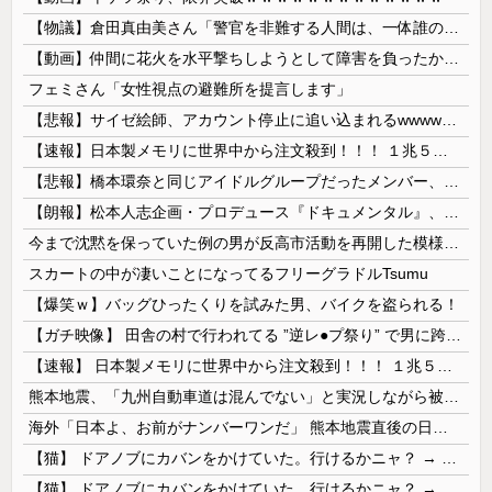
【物議】倉田真由美さん「警官を非難する人間は、一体誰の命を守りたいのか」
【動画】仲間に花火を水平撃ちしようとして障害を負ったかもしれない事故。
フェミさん「女性視点の避難所を提言します」
【悲報】サイゼ絵師、アカウント停止に追い込まれるwwwwwww
【速報】日本製メモリに世界中から注文殺到！！！ １兆５０００億円で工場増築へ
【悲報】橋本環奈と同じアイドルグループだったメンバー、突然暴露をしだす 【Pickup05153422】
【朗報】松本人志企画・プロデュース『ドキュメンタル』、アメリカで初の制作が決定！ 海外タイトル『LOL』として世界25ヶ国・地域で展開
今まで沈黙を保っていた例の男が反高市活動を再開した模様、財務省を手を組んでの返り咲きが狙いか？
スカートの中が凄いことになってるフリーグラドルTsumu
【爆笑ｗ】バッグひったくりを試みた男、バイクを盗られる！
【ガチ映像】 田舎の村で行われてる ”逆レ●プ祭り” で男に跨って無理矢理チ●コを挿入する女の動画がエ□すぎる…
【速報】 日本製メモリに世界中から注文殺到！！！ １兆５０００億円で工場増築へ
熊本地震、「九州自動車道は混んでない」と実況しながら被災地へ向かう有名アナなどに批判殺到 全国紙記者「最新の状況をいち早く伝えることは報道機関としての責務」「情報を取り上げることには大きな意義がある」
海外「日本よ、お前がナンバーワンだ」 熊本地震直後の日本の対応のスピードに世界が衝撃
【猫】 ドアノブにカバンをかけていた。行けるかニャ？ → 猫はこうなります…
【猫】 ドアノブにカバンをかけていた。行けるかニャ？ → 猫はこうなります…