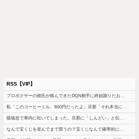
RSS【VIP】
プロボクサーの彼氏が絡んできたDQN相手に終始謝りたおしててダサすぎる。正直かっこ悪かった
私「このコーヒーミル、800円だったよ」旦那「それ本当に？」→コレクターの旦那が予想以上に食いついた理由とは…
咳喘息で車内に吐いてしまった。旦那に「しんどい」と伝えたら「運転してる俺はしんどくねぇっていうのかよ！！！」と怒鳴られて…
なんで宝くじを並んでまで買うの？宝くじなんて確率的に当選する可能性は低いのに...