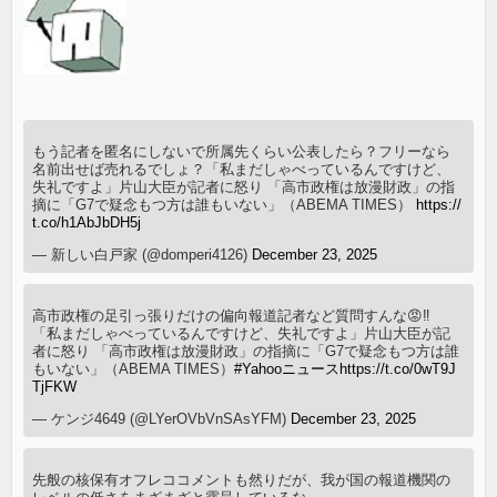
もう記者を匿名にしないで所属先くらい公表したら？フリーなら
名前出せば売れるでしょ？「私まだしゃべっているんですけど、
失礼ですよ」片山大臣が記者に怒り 「高市政権は放漫財政」の指
摘に「G7で疑念もつ方は誰もいない」（ABEMA TIMES）
https://
t.co/h1AbJbDH5j
— 新しい白戸家 (@domperi4126)
December 23, 2025
高市政権の足引っ張りだけの偏向報道記者など質問すんな😡‼️
「私まだしゃべっているんですけど、失礼ですよ」片山大臣が記
者に怒り 「高市政権は放漫財政」の指摘に「G7で疑念もつ方は誰
もいない」（ABEMA TIMES）
#Yahooニュース
https://t.co/0wT9J
TjFKW
— ケンジ4649 (@LYerOVbVnSAsYFM)
December 23, 2025
先般の核保有オフレココメントも然りだが、我が国の報道機関の