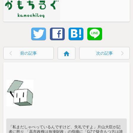
home
前の記事
次の記事
「私まだしゃべっているんですけど、失礼ですよ」片山大臣が記
者に怒り 「高市政権は放漫財政」の指摘に「G7で疑念もつ方は誰