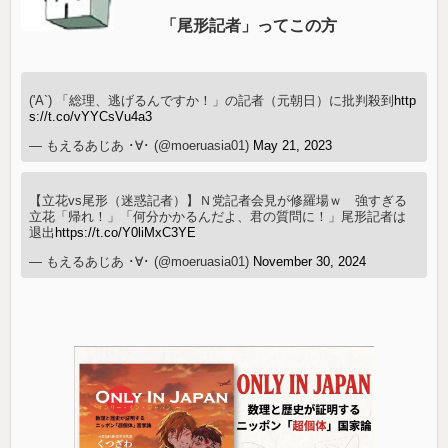
「尾形記者」ってこの方
('A`) 「総理、逃げるんですか！」の記者（元朝日）に批判殺到
http
s://t.co/vYYCsVu4a3
— もえるあじあ ･∀･ (@moeruasia01)
May 21, 2023
【立花vs尾形（迷惑記者）】Ｎ党記者会見が修羅場ｗ 強すぎる
立花「帰れ！」「何分かかるんだよ、君の質問に！」尾形記者は
退出
https://t.co/Y0liMxC3YE
— もえるあじあ ･∀･ (@moeruasia01)
November 30, 2024