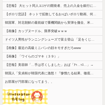
【悲報】 大ヒット同人エ□ゲの開発者、売上の入金を銀行に拒否され受け取れず、多額の納税義務だけが残る
【ポロリ悲話】 ネットで拡散してるお○ぱいポロリ動画、何故か叩かれる・・・
韓国軍、対北朝鮮の最前線で重機関銃から実弾を撤去、米韓合同演習では米軍の無人機を「北朝鮮の侵入だ！」と迎撃一歩手前まで……ゆるんでるなぁ
【画像】カップヌードル、限界突破ｗｗｗ
ドイツ人男性がランニングシューズで富士登山 「足をくじいて動けない」
【画像】最近の高級ミニバンの顔キモすぎだろwww
【画像】「ワイらのゴマキ（３９）」
【悲報】美容師「…手は尽くしました」おば「ｱｯ…ｯｽ…」→
韓国人「安貞桓が韓国代表に激怒！『惨憺たる結果、徹底的な刷新が必要だ』と監督や協会を痛烈批判」
お部屋が汚部屋になってまう、、