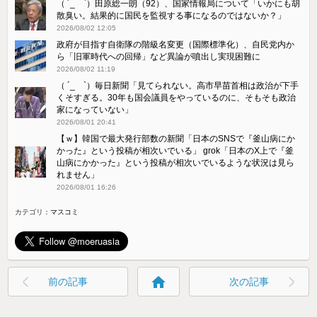
（ ´_ゝ`）田原総一朗（92）、国家情報局について「いかにも胡
散臭い。結果的に国民を監視する事になるのではないか？」
2026/08/02 12:05
政府が目指す自衛隊の階級名変更（国際標準化）、自民党内か
ら「旧軍時代への回帰」など異論が噴出し実現困難に
2026/08/02 11:19
（ ´_ゝ`）毎日新聞「見てられない。高市早苗首相は政治が下手
くそすぎる。30年も国会議員をやっているのに、そもそも政治
家になっていない」
2026/08/01 20:41
【ｗ】韓国で最大発行部数の新聞「日本のSNSで『釜山病にか
かった』という投稿が相次いでいる」 grok「日本のX上で『釜
山病にかかった』という投稿が相次いでいるような状況は見ら
れません」
2026/08/01 16:26
カテゴリ：
マスコミ
home
前の記事
次の記事