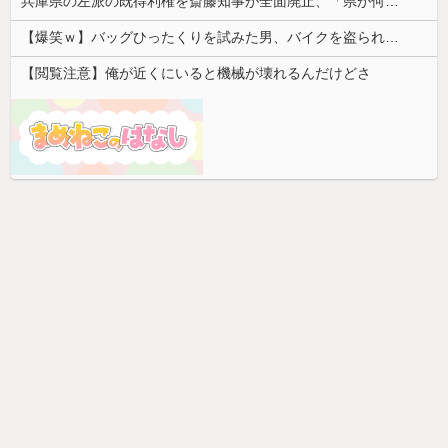
兵庫県の左派の既得利権を斎藤知事が全面廃止、「県が何をするねん？」と存在意義そのものが不明で……
【爆笑ｗ】バッグひったくりを試みた男、バイクを盗られる！
【閲覧注意】俺が近くにいると機械が壊れるんだけどさ