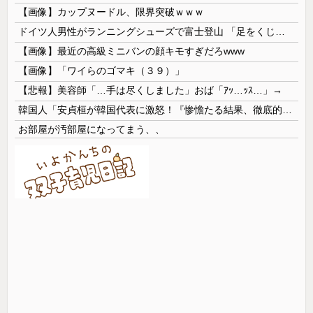
【画像】カップヌードル、限界突破ｗｗｗ
ドイツ人男性がランニングシューズで富士登山 「足をくじいて動けない」
【画像】最近の高級ミニバンの顔キモすぎだろwww
【画像】「ワイらのゴマキ（３９）」
【悲報】美容師「…手は尽くしました」おば「ｱｯ…ｯｽ…」→
韓国人「安貞桓が韓国代表に激怒！『惨憺たる結果、徹底的な刷新が必要だ』と監督や協会を痛烈批判」
お部屋が汚部屋になってまう、、