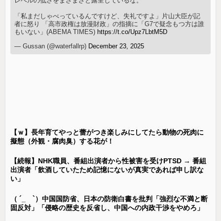
レベルの低さをまざまざと露呈しているな。
「私まだしゃべっているんですけど、失礼ですよ」片山大臣が記
者に怒り 「高市政権は放漫財政」の指摘に「G7で疑念もつ方は誰
もいない」(ABEMA TIMES)
https://t.co/Upz7LbtM5D
— Gussan (@waterfallrp)
December 23, 2025
【ｗ】長年育てやっと蕾がつき楽しみにしてたら動物の死肉に
擬態（外観・腐肉臭）する花が！
【続報】NHK職員、番組出演者から性被害を受けPTSD → 番組
出演者「飲酒していたため記憶にないが真実であれば申し訳な
い」
（ ´_ゝ`）中国国防省、日本の防衛白書を批判「強烈な不満と断
固反対」「侵略の歴史を反省し、中国への内政干渉をやめろ」