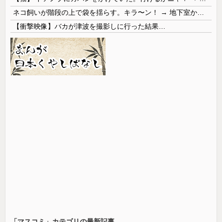
ネコ飼いが階段の上で袋を揺らす。キラ〜ン！ → 地下室からヤツが現れる…
【衝撃映像】バカが津波を撮影しに行った結果…
「マスコミ」カテゴリの最新記事