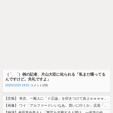
（ ´_ゝ`）例の記者、片山大臣に叱られる「私まだ喋ってる
んですけど。失礼ですよ」
2025/12/23 19:01
コメント(28)
【悲報】 有吉、一般人に「ド正論」を叩きつけて炎上ｗｗｗｗｗｗｗｗ
【画像】 ワイ「アルファードいいなあ。買いに行くか」店員「ほいっ見積も...
【物議】倉田真由美さん「警官を非難する人間は、一体誰の命を守りたいのか...