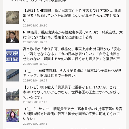
【続報】NHK職員、番組出演者から性被害を受けPTSD → 番組
出演者「飲酒していたため記憶にないが真実であれば申し訳な
い」
2026/08/05 20:36
NHK職員、番組出演者から性被害を受けPTSDに 懇親会後、意
に沿わない性行為、番組名など詳細は非公表
2026/08/05 16:57
高市政権が「永住許可」厳格化、事実上抑止 外国籍から「安心
して暮らせなくなる」「今の日本は居づらい」「自分を成長さ
せられない。帰国するか他の国に行くかも選択肢」と落胆の声
2026/08/05 11:01
（ ´_ゝ`）石破前首相、きのう記者団に「日本は少子高齢化が世
界トップ。財政は世界で一番悪い」
2026/08/04 16:24
【テレビ】橋下徹氏「男系男子は重要かもしれないが、これ一
本やりでやっていけるのなら、世界各国の王室はすべてが残っ
ているはず」
2026/08/03 07:17
（ ´_ゝ`）サンモニ 膳場貴子アナ 高市首相の支持率下落の発言
＆消費減税方針表明に苦言「国会が国民の不安に応えてくれて
いない」
2026/08/02 20:43