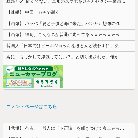
旦那と6年間シてない。旦那のスマホを見るとセクシー動画を見ていた形跡が...問い詰めると
【速報】 中国、ガチで逝く
【画像】 パッパ「妻と子供と海に来た」パシャ←想像の200倍は神々しくて草
【画像】 福岡、こんなのが普通に走ってるｗｗｗｗｗｗｗｗｗｗｗｗｗｗｗｗｗｗｗｗｗｗｗｗｗｗｗｗｗｗｗｗｗｗｗｗｗｗｗｗ
韓国人「日本ではビールジョッキをほとんど洗わずに、次の客に出すんだ！ これが証拠の映像だ!!」……あー、なるほどですねー。韓国には「アレ」がな...
嫁に「もしかして浮気してない？」と切り出された。俺が「おまえと違って浮気なんかするほど今の生活に不満なんてないし。」と言った途端に嫁が泣...
コメントページはこちら
【悲報】 有吉、一般人に「ド正論」を叩きつけて炎上ｗｗｗｗｗｗｗｗ