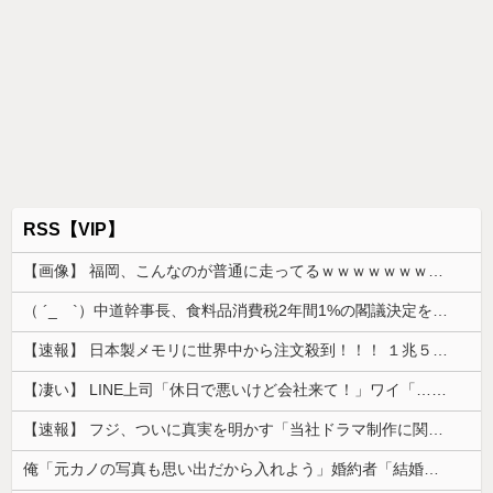
RSS【VIP】
【画像】 福岡、こんなのが普通に走ってるｗｗｗｗｗｗｗｗｗｗｗｗｗｗｗｗｗｗｗｗｗｗｗｗｗｗｗｗｗｗｗｗｗｗｗｗｗｗｗｗ
（ ´_ゝ`）中道幹事長、食料品消費税2年間1%の閣議決定を批判 → 記者「中道改革連合は食料品消費税ゼロを公約に掲げていたが？」→ 階猛氏「
【速報】 日本製メモリに世界中から注文殺到！！！ １兆５０００億円で工場増築へ
【凄い】 LINE上司「休日で悪いけど会社来て！」ワイ「…無視」上司「マジでヤバいから！」←その結果ｗｗｗｗｗ
【速報】 フジ、ついに真実を明かす「当社ドラマ制作に関するご説明」5chの目は厳しいぞ
俺「元カノの写真も思い出だから入れよう」婚約者「結婚やめる！」→結婚式で使うアルバム選びで大失敗して...