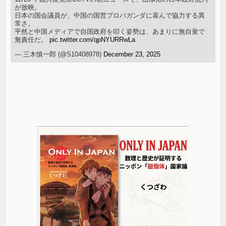
が放映。
日本の国会議員が、中国の国営プロパガンダに喜んで協力する異
常さ。
平然と中国メディアで自国政府を叩く姿勢は、あまりに無自覚で
無責任だ。
pic.twitter.com/qpNYURRwLa
— 三木慎一郎 (@S10408978)
December 23, 2025