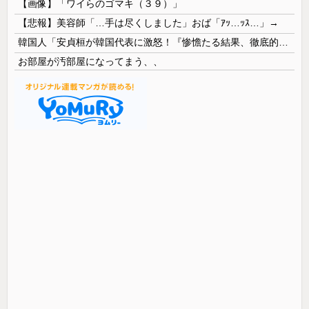
【画像】「ワイらのゴマキ（３９）」
【悲報】美容師「…手は尽くしました」おば「ｱｯ…ｯｽ…」→
韓国人「安貞桓が韓国代表に激怒！『惨憺たる結果、徹底的な刷新が必要だ』と監督や協会を痛烈批判」
お部屋が汚部屋になってまう、、