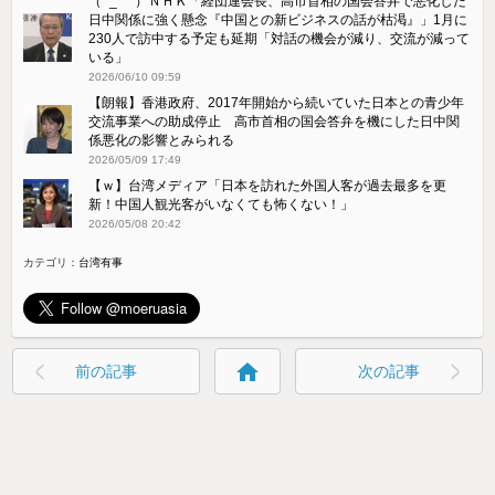
（ ´_ゝ`）ＮＨＫ「経団連会長、高市首相の国会答弁で悪化した
日中関係に強く懸念『中国との新ビジネスの話が枯渇』」1月に
230人で訪中する予定も延期「対話の機会が減り、交流が減って
いる」
2026/06/10 09:59
【朗報】香港政府、2017年開始から続いていた日本との青少年
交流事業への助成停止 高市首相の国会答弁を機にした日中関
係悪化の影響とみられる
2026/05/09 17:49
【ｗ】台湾メディア「日本を訪れた外国人客が過去最多を更
新！中国人観光客がいなくても怖くない！」
2026/05/08 20:42
カテゴリ：
台湾有事
home
前の記事
次の記事