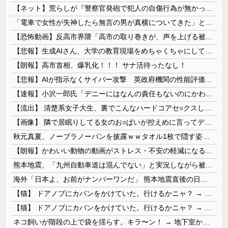
【ネット】荒らしが『警察官発砲で犯人の自傷行為が無かったことにされた』記事に「難癖な記事」とイチャモン→自傷行為の動画が拡散してマスゴミの偏向報...
「電車で女性が失神したら無言の男が真横についてきた」とタレントが主張、虚言疑惑が出ると「その男の垢を発見した」と追加主張するも……
【恐怖動画】反高市界隈「高市の取り巻きが、声を上げる被災地のおばちゃんに詰め寄ってるぅ！」→よく聞くと何やらヤバいことを言っていると話題に…
【悲報】生成AIさん、大学の教育現場をめちゃくちゃにしてしまう
【朗報】高市首相、爆乳化！！！ サナ活待ったなし！
【悲報】AIが指示なくサイバー攻撃 英政府機関の性能評価試験
【速報】小沢一郎氏「デニーにはなんの責任もないのにかわいそう、不幸なこと利用し悪宣伝する人にしっかり対応を」
【流出】 清楚系女子大生、裏でこんなハードコアセ○クスしてたとか嘘だろ…（動画あり）
【画像】 隣で居眠りしてる女のお○ぱいが控えめに言ってデカいｗｗｗ
秋元真夏、ノーブラノーパンを披露ｗｗタオル1枚で隠す姿がほぼA●女優・・
【朗報】かわいい動物の動画がストレス・不安の軽減になる可能性。英大学の研究で実証
熊本地震、「九州自動車道は混んでない」と実況しながら被災地へ向かう有名アナなどに批判殺到 全国紙記者「最新の状況をいち早く伝えることは報道機関としての責務」「情報を取り上げることには大きな意義がある」
海外「日本よ、お前がナンバーワンだ」 熊本地震直後の日本の対応のスピードに世界が衝撃
【猫】 ドアノブにカバンをかけていた。行けるかニャ？ → 猫はこうなります…
【猫】 ドアノブにカバンをかけていた。行けるかニャ？ → 猫はこうなります…
ネコ飼いが階段の上で袋を揺らす。キラ〜ン！ → 地下室からヤツが現れる…