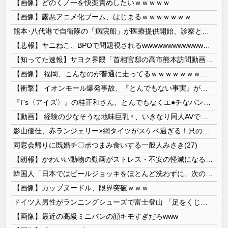
【画像】どのくノ一を快楽責めしたいｗｗｗｗｗ
【画像】露悪アニメ化ブーム、はじまるｗｗｗｗｗｗｗ
熊本･八代港で自衛隊の「病院船」が医療提供開始、診察と薬剤処方…被災者向け大浴場も！
【悲報】ヤニねこ、BPOで問題視されるwwwwwwwwwwwwwwwwwwwwwwww
【知ってた速報】サヨク界隈「首相官邸の高市熊本訪問動画にBGMが付いてる！災害利用ガー！」→産経「安倍岸田石破時代も同様。当時は批判なかった」（...
【画像】 福岡、こんなのが普通に走ってるｗｗｗｗｗｗｗｗｗｗｗｗｗｗｗｗ
【衝撃】 イオンモール爆発事故、『とんでもない事実』が判明してしまう・・・・・・
『I"s〈アイズ〉』の桂正和さん、とんでもなくエ●チなパンツを描く。これもう芸術だろ
【動画】 経験の少なそうな地味巨乳♀、いきなり同人AVで生挿入セッ○スしてしまう。 日本終わりすぎだろ・・・
影山優佳、赤ランジェリー×網タイツがスケベ過ぎる！只の痴女だろ・・・
同窓会帰りに既婚チ〇ポつまみ食いする一般人みさき(27)
【朗報】かわいい動物の動画がストレス・不安の軽減になる可能性。英大学の研究で実証
韓国人「日本ではビールジョッキをほとんど洗わずに、次の客に出すんだ！ これが証拠の映像だ!!」……あー、なるほどですねー。韓国には「アレ」がないんだ？
【画像】カップヌードル、限界突破ｗｗｗ
ドイツ人男性がランニングシューズで富士登山 「足をくじいて動けない」
【画像】最近の高級ミニバンの顔キモすぎだろwww