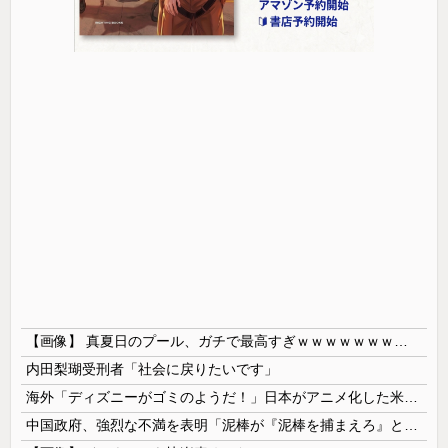
【画像】 真夏日のプール、ガチで最高すぎｗｗｗｗｗｗｗｗｗｗ
内田梨瑚受刑者「社会に戻りたいです」
海外「ディズニーがゴミのようだ！」日本がアニメ化した米人気SF作品に絶賛の声が殺到中
中国政府、強烈な不満を表明「泥棒が『泥棒を捕まえろ』と叫ぶようなやり口で中国を貶めている」と強く非難！