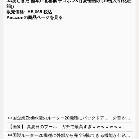
JAあしきた 熊本芦北柑橘 デコポン&甘夏缶詰め (10缶入り(化粧
箱))
販売価格: ￥5,665 税込
Amazonの商品ページを見る
中国企業Zbtlink製のルーター20機種にバックドア… 外部から完全制御のおそれ
【画像】 真夏日のプール、ガチで最高すぎｗｗｗｗｗｗｗｗｗｗ
中国製ルーター20機種に外部から完全制御できる機能が仕込まれていたことが判明・・・