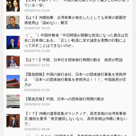
ている！😤」
2026/07/14 12:24
【は？】沖縄知事、台湾有事が発生したとしても米軍の那覇空
港使用は「認めない」断言
2026/07/07 10:23
（ ´_ゝ`）中国外務省「中日関係が困難な状況になった責任は完
全に日本側にある」「正しい軌道に戻す誠意を実際の行動によ
って示すことはできないのか」
2026/07/02 21:58
【は？！】中国、日本行き団体旅行再開の動き 政府が黙認
2026/06/27 13:34
【緊急朗報】中国の旅行会社、日本への団体旅行募集を突然停
止 「日本への団体旅行募集を突然停止！！！」中国政府が圧
力か
2026/06/19 21:50
【緊急悲報】中国、日本への団体旅行再開の動き
2026/06/19 13:04
【！？】沖縄の遺骨収集ボランティア、高市首相の台湾有事発
言 撤回を要求「発言撤回しないなら、高市首相は沖縄に来ない
で」
2026/06/17 08:29