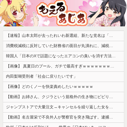
【速報】山本太郎が去ったれいわ新選組、新たな党名は「いのちの党」 略称「いのち」
消費税減税に反対していた財務省の面目が丸潰れに、減税が決まった途端に市場が動き出したが……
韓国人「日本のXで話題になったエアコンの臭いを消す方法をご覧ください」→「これマジ？」
【画像】 真夏日のプール、ガチで最高すぎｗｗｗｗｗｗｗｗｗｗ
内田梨瑚受刑者「社会に戻りたいです」
【画像】どのくノ一を快楽責めしたいｗｗｗｗｗ
【動画】お姉さん、クジラという規格外の生き物にビビりまくる 【Pickup05164712】
ジャンプストアで大量注文→キャンセルを繰り返した女を逮捕 「注文で欲求が満たされた」総額43億円
【動画】名古屋栄で不良外人が警察官を突き飛ばす。逮捕しろやｗｗｗ