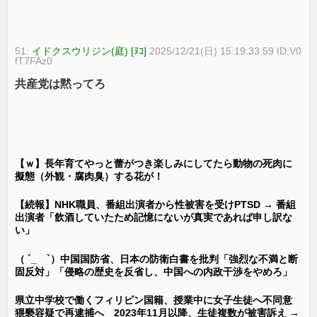
51:
イドクスウリジン(庭) [ﾇｺ]
2025/12/21(日) 15:19:33.59 ID:V0
fT7FAz0
共産党は黙ってろ
【ｗ】長年育てやっと蕾がつき楽しみにしてたら動物の死肉に
擬態（外観・腐肉臭）する花が！
【続報】NHK職員、番組出演者から性被害を受けPTSD → 番組
出演者「飲酒していたため記憶にないが真実であれば申し訳な
い」
（ ´_ゝ`）中国国防省、日本の防衛白書を批判「強烈な不満と断
固反対」「侵略の歴史を反省し、中国への内政干渉をやめろ」
県立中学校で働くフィリピン国籍、授業中に女子生徒へ不同意
猥褻容疑で再逮捕へ 2023年11月以降、生徒複数が被害訴え →