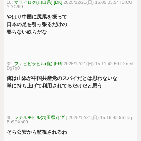
18:
マラビロク(山口県) [DK]
2025/12/21(日) 15:05:03.94 ID:CU
YtYC9I0
やはり中国に尻尾を振って
日本の足を引っ張るだけの
要らない奴らだな
32:
ファビピラビル(庭) [FR]
2025/12/21(日) 15:11:42.50 ID:nrsI
Dg7q0
俺は山添が中国共産党のスパイだとは思わないな
単に持ち上げて利用されてるだけだと思う
48:
レテルモビル(埼玉県) [ﾆﾀﾞ]
2025/12/21(日) 15:18:43.96 ID:j
Bu9DXh00
そら公安から監視されるわ