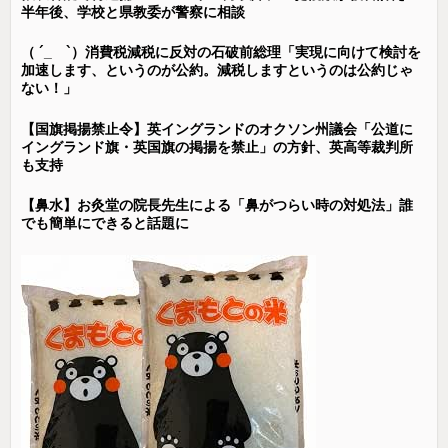
半年後、学校と県教委が警察に相談
（ ´_ゝ`）消費税減税に反対の石破前総理「実現に向けて検討を
加速します、というのが公約。減税しますというのは公約じゃ
ない！」
【国旗掲揚禁止令】英イングランドのオクソン州議会「公道に
イングランド旗・英国旗の掲揚を禁止」の方針、英高等裁判所
も支持
【鼻水】お灸堂の院長先生による「鼻がつらい時の対処法」誰
でも簡単にできると話題に