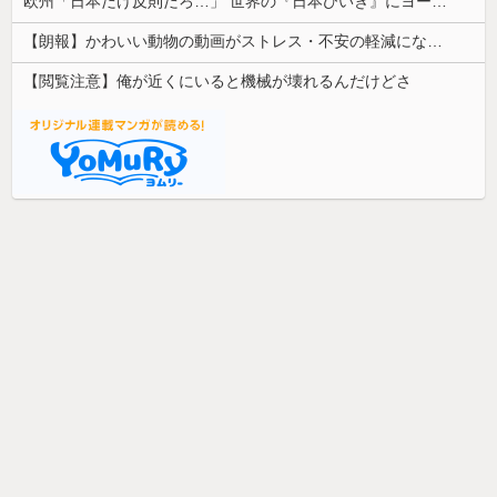
欧州「日本だけ反則だろ…」 世界の『日本びいき』にヨーロッパ全土から不満の声
【朗報】かわいい動物の動画がストレス・不安の軽減になる可能性。英大学の研究で実証
【閲覧注意】俺が近くにいると機械が壊れるんだけどさ