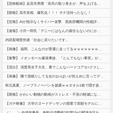
【恐怖動画】反高市界隈「高市の取り巻きが、声を上げる被災地のおばちゃんに詰め寄ってるぅ！」→よく聞くと何やらヤバいことを言っていると話題に…
【朗報】高市首相、爆乳化！！！ サナ活待ったなし！
【悲報】AIが指示なくサイバー攻撃 英政府機関の性能評価試験
【速報】小沢一郎氏「デニーにはなんの責任もないのにかわいそう、不幸なこと利用し悪宣伝する人にしっかり対応を」
内田梨瑚受刑者「社会に戻りたいです」
【画像】 福岡、こんなのが普通に走ってるｗｗｗｗｗｗｗｗｗｗｗｗｗｗｗｗ
【衝撃】 イオンモール爆発事故、『とんでもない事実』が判明してしまう・・・・・・
【流出】 清楚系女子大生、裏でこんなハードコアセ○クスしてたとか嘘だろ…（動画あり）
【画像】 隣で居眠りしてる女のお○ぱいが控えめに言ってデカいｗｗｗ
秋元真夏、ノーブラノーパンを披露ｗｗタオル1枚で隠す姿がほぼA●女優・・
【朗報】かわいい動物の動画がストレス・不安の軽減になる可能性。英大学の研究で実証
【ガチ映像】 大学のヌードデッサンの授業で高額モデルに依頼したら○○○が凄すぎた動画、お前らの想像の20倍は凄い
（ ´_ゝ`）中道幹事長、食料品消費税2年間1%の閣議決定を批判 → 記者「中道改革連合は食料品消費税ゼロを公約に掲げていたが？」→ 階猛氏「