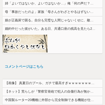
姉「よいではないか、よいではないか…」俺「何の声だ？」→気になって部屋を開けたら予想外の光景が広がっていて…
母「事故だったのよ」家族「母さんがわざとやるはずない」→嫁が毒を飲まされ子どもを失ったのに信じてもらえず…
娘が正義厨で困る。自分も完璧な人間じゃないくせに、敵増やしそうな正論を言い出し...
婚約中だった彼がいた。ある日、共通口座の残高を見たら200万円近く減っていた
コメントページはこちら
【画像】 真夏日のプール、ガチで最高すぎｗｗｗｗｗｗｗｗｗｗ
【ネット】荒らしが『警察官発砲で犯人の自傷行為が無かったことにされた』記事に「難癖な記事」とイチャモン→自傷行為の動画が拡散してマスゴミの偏向報...
中国製ルーター20機種に外部から完全制御できる機能が仕込まれていたことが判明・・・