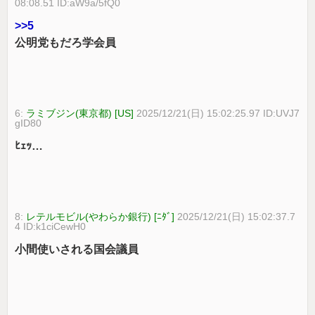
08:08.51 ID:aW9a/5fQ0
>>5
公明党もだろ学会員
6:
ラミブジン(東京都) [US]
2025/12/21(日) 15:02:25.97 ID:UVJ7
gID80
ﾋｪｯ…
8:
レテルモビル(やわらか銀行) [ﾆﾀﾞ]
2025/12/21(日) 15:02:37.7
4 ID:k1ciCewH0
小間使いされる国会議員