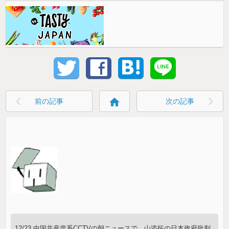
home
前の記事
次の記事
12/23 中国共産党系CCTVの朝ニュースで、山添拓の日本政府批判