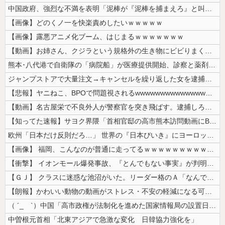
中国政府、強烈な不満を表明「泥棒が『泥棒を捕まえろ』と叫ぶようなやり口...
【画像】どのくノ一を快楽責めしたいｗｗｗｗｗ
【画像】露悪アニメ化ブーム、はじまるｗｗｗｗｗｗｗ
【動画】お姉さん、クジラという規格外の生き物にビビりまくる 【Pick...
熊本･八代港で自衛隊の「病院船」が医療提供開始、診察と薬剤処方…被災者...
ジャンプストアで大量注文→キャンセルを繰り返した女を逮捕 「注文で欲求...
【悲報】ヤニねこ、BPOで問題視されるwwwwwwwwwwwwwwww...
【動画】名古屋栄で不良外人が警察官を突き飛ばす。逮捕しろやｗｗｗ
【知ってた速報】サヨク界隈「首相官邸の高市熊本訪問動画にBGMが付いて...
欧州「日本だけ反則だろ…」 世界の『日本びいき』にヨーロッパ全土から不...
【画像】 福岡、こんなのが普通に走ってるｗｗｗｗｗｗｗｗｗｗｗｗｗｗｗ...
【衝撃】 イオンモール爆発事故、『とんでもない事実』が判明してしまう・...
【ＧＪ】 クラスに迷惑な池沼がいた。リーダー格のＡ「なんで支援学級に入...
【朗報】かわいい動物の動画がストレス・不安の軽減になる可能性。英大学の...
（ ´_ゝ`）中国「高市政権が法制化を進めた国家情報局の設置日が7月3...
中曽根元首相「北東アジアで急激な変化 日韓協力強化を」