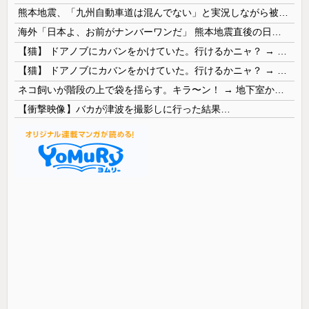
熊本地震、「九州自動車道は混んでない」と実況しながら被災地へ向かう有名アナなどに批判殺到 全国紙記者「最新の状況をいち早く伝えることは報道機関としての責務」「情報を取り上げることには大きな意義がある」
海外「日本よ、お前がナンバーワンだ」 熊本地震直後の日本の対応のスピードに世界が衝撃
【猫】 ドアノブにカバンをかけていた。行けるかニャ？ → 猫はこうなります…
【猫】 ドアノブにカバンをかけていた。行けるかニャ？ → 猫はこうなります…
ネコ飼いが階段の上で袋を揺らす。キラ〜ン！ → 地下室からヤツが現れる…
【衝撃映像】バカが津波を撮影しに行った結果…