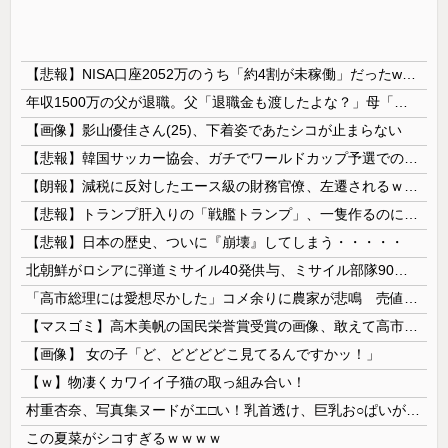
【悲報】NISA口座2052万のうち「約4割が未稼働」だったwwwwww
年収1500万の父が退職。父「退職金も渡したよな？」母「貯金なんてないよー」父「全部なくなったの！？」→予想外の返事に家族騒然となり…
【画像】影山優佳さん(25)、下着姿であたシコが止まらない
【悲報】韓国サッカー協会、ガチでワールドカップ予選での審判への性接待がバレ大炎上大騒ぎにｗｗｗｗｗｗｗｗ
【朗報】減税に反対したエース級の財務官僚、左遷されるｗｗｗｗｗｗ
【悲報】トランプ肝入りの「戦艦トランプ」、一隻作るのに4兆円かかる模様wwwwwww
【悲報】日本の歴史、ついに『崩壊』してしまう・・・・・
北朝鮮がロシアに弾道ミサイル40発供与、ミサイル部隊90人派遣開始…さらに80発見通し！
「高市総理には愛想尽かした」コメ余りに農家が悲鳴 売値は生産原価の半分以下に…肥料代や燃料代は高騰「今年でやめる」農家も
【マスゴミ】高木美帆の国民栄誉賞受賞の画像、敢えて高市首相が写らないよう切り取られる
【画像】 女の子「ど、どどどどこ見てるんですかッ！」
【ｗ】物凄くカワイイ子猫の取っ組み合い！
村重杏奈、写真集ヌードがエ□い！乳首透け、巨乳お○ぱいが最高過ぎる！
この夏菜がシコすぎるｗｗｗｗ