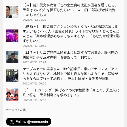
【ｗ】前川元文科次官「この皇室典範改正が国会を通ったら、
天皇はその公布を拒否したらいい」→ 山口二郎教授が猛批判
「めちゃくちゃ」
2026/07/12 22:33
【動画ｗ】「国会前アクションめちゃくちゃな政治に抗議しま
す」デモに2.7万人（主催者発表）ライトぴかぴか！どんどんど
んどん「高市総理はめちゃくちゃするな♪」「あなたが総理で恥
ずかしい♪」
2026/07/11 22:43
【は？ｗ】リニア静岡工区着工に反対する市民集会、静岡県の
川勝前知事が反対声明「百害あって一利なし」
2026/07/11 17:24
ケーブルカーの車掌さん、独立記念日に車内アナウンス「アメ
リカ人ではない方、地球上で最も偉大な国へようこそ。異論が
あるなら出て行って結構」→ 炎上し解雇・責任者が謝罪
2026/07/11 06:29
（ ´_ゝ`）ジェンダー掲げる２つの女性団体「今こそ、天皇制に
終止符を！天皇制廃止を求めます！」
2026/07/11 05:55
カテゴリ：
左翼