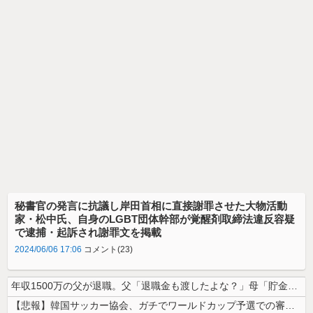
秘書官の発言に抗議し岸田首相に直接謝罪させた大物活動
家・松中氏、自身のLGBT団体幹部が覚醒剤取締法違反容疑
で逮捕・起訴され謝罪文を掲載
2024/06/06 17:06
コメント(23)
年収1500万の父が退職。父「退職金も渡したよな？」母「貯金なんてない...
【悲報】韓国サッカー協会、ガチでワールドカップ予選での審判への性接待が...