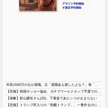
年収1500万の父が退職。父「退職金も渡したよな？」母「貯金なんてないよー」父「全部なくなったの！？」→予想外の返事に家族騒然となり…
【悲報】韓国サッカー協会、ガチでワールドカップ予選での審判への性接待がバレ大炎上大騒ぎにｗｗｗｗｗｗｗｗ
【画像】影山優佳さん(25)、下着姿であたシコが止まらない
【悲報】トランプ肝入りの「戦艦トランプ」、一隻作るのに4兆円かかる模様wwwwwww