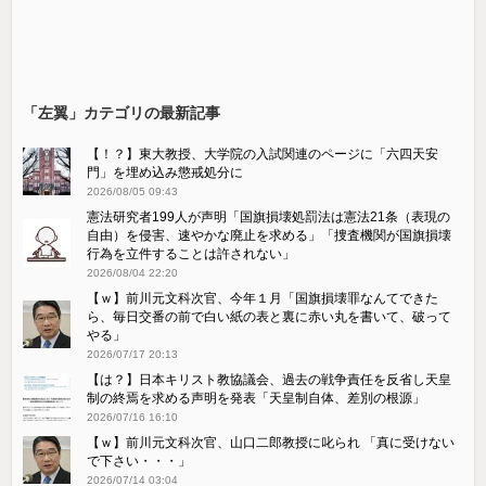
「左翼」カテゴリの最新記事
【！？】東大教授、大学院の入試関連のページに「六四天安
門」を埋め込み懲戒処分に
2026/08/05 09:43
憲法研究者199人が声明「国旗損壊処罰法は憲法21条（表現の
自由）を侵害、速やかな廃止を求める」「捜査機関が国旗損壊
行為を立件することは許されない」
2026/08/04 22:20
【ｗ】前川元文科次官、今年１月「国旗損壊罪なんてできた
ら、毎日交番の前で白い紙の表と裏に赤い丸を書いて、破って
やる」
2026/07/17 20:13
【は？】日本キリスト教協議会、過去の戦争責任を反省し天皇
制の終焉を求める声明を発表「天皇制自体、差別の根源」
2026/07/16 16:10
【ｗ】前川元文科次官、山口二郎教授に叱られ 「真に受けない
で下さい・・・」
2026/07/14 03:04