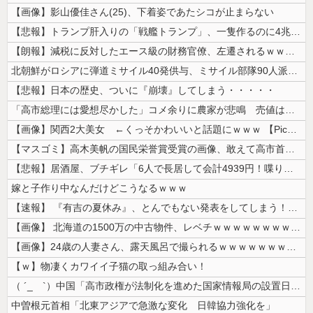
【画像】影山優佳さん(25)、下着姿であたシコが止まらない
【悲報】トランプ肝入りの「戦艦トランプ」、一隻作るのに4兆円かかる模様...
【朗報】減税に反対したエース級の財務官僚、左遷されるｗｗｗｗｗｗ
北朝鮮がロシアに弾道ミサイル40発供与、ミサイル部隊90人派遣開始…さ...
【悲報】日本の歴史、ついに『崩壊』してしまう・・・・・
「高市総理には愛想尽かした」コメ余りに農家が悲鳴 売値は生産原価の半分...
【画像】関西2大美女 ←くっそかわいいと話題にｗｗｗ 【Pickup0...
【マスゴミ】高木美帆の国民栄誉賞受賞の画像、敢えて高市首相が写らないよ...
【悲報】居酒屋、ブチギレ「6人で長居して会計4939円！喋りたいだけな...
嫁と子作り中なんだけどこうなるｗｗｗ
【速報】 『有吉の夏休み』、とんでもない発表をしてしまう！！！！！
【画像】 北海道の1500万の中古物件、レベチｗｗｗｗｗｗｗｗｗｗｗｗ...
【画像】24歳の人妻さん、露天風呂で撮られるｗｗｗｗｗｗｗｗｗｗｗｗ...
【ｗ】物凄くカワイイ子猫の取っ組み合い！
（ ´_ゝ`）中国「高市政権が法制化を進めた国家情報局の設置日が7月3...
中曽根元首相「北東アジアで急激な変化 日韓協力強化を」