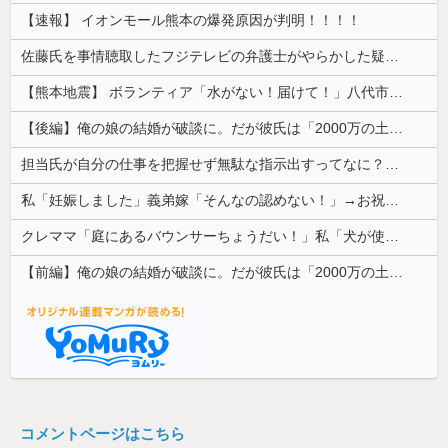
【速報】 イオンモール熊本の爆発原因が判明！！！！
佐藤氏を事情聴取したフジテレビの弁護士がやらかした疑惑が浮上、「これが事実なら全部が怪しすぎるぞ」と前科に衝撃を受ける人が続出
【熊本地震】 ボランティア「水がない！届けて！」八代市市長「自分で取りに行って」
【後編】俺の娘の結婚が破談に。だが彼氏は「2000万の土地」を購入。こじれた二人は想像以上の修羅場に
担当氏が自分の仕事を把握せず無駄な指示出すってなに？非常識
私「妊娠しました」義弟嫁「そんなの認めない！」→お祝いムードのはずが階段でまさかの出来事が起きて…
クレママ「庭にあるバウンサーちょうだい！」私「犬が使ってるから無理です」→断った数日後、庭からまさかの物音が…
【前編】俺の娘の結婚が破談に。だが彼氏は「2000万の土地」を購入。こじれた二人は想像以上の修羅場に
コメントページはこちら