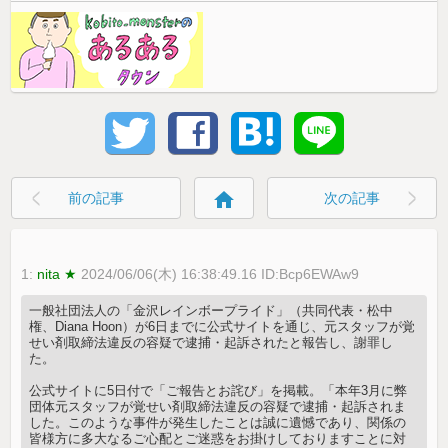
home
前の記事
次の記事
1:
nita ★
2024/06/06(木) 16:38:49.16 ID:Bcp6EWAw9
一般社団法人の「金沢レインボープライド」（共同代表・松中
権、Diana Hoon）が6日までに公式サイトを通じ、元スタッフが覚
せい剤取締法違反の容疑で逮捕・起訴されたと報告し、謝罪し
た。
公式サイトに5日付で「ご報告とお詫び」を掲載。「本年3月に弊
団体元スタッフが覚せい剤取締法違反の容疑で逮捕・起訴されま
した。このような事件が発生したことは誠に遺憾であり、関係の
皆様方に多大なるご心配とご迷惑をお掛けしておりますことに対