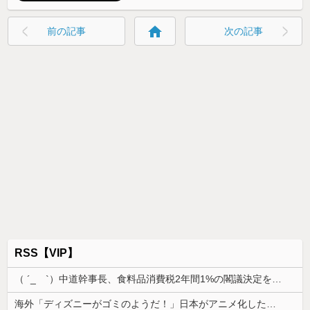
home
前の記事
次の記事
RSS【VIP】
（ ´_ゝ`）中道幹事長、食料品消費税2年間1%の閣議決定を批判 → 記者「中道改革連合は食料品消費税ゼロを公約に掲げていたが？」→ 階猛氏「
海外「ディズニーがゴミのようだ！」日本がアニメ化した米人気SF作品に絶賛の声が殺到中