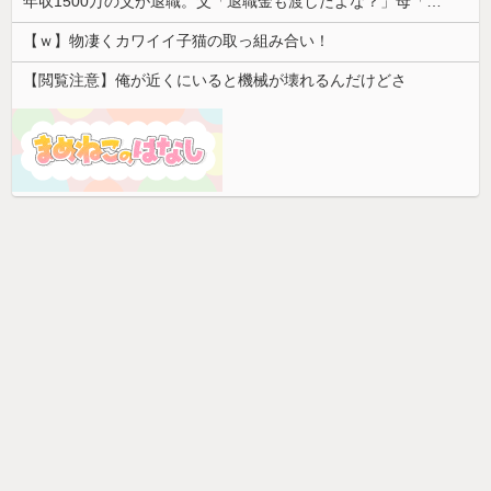
年収1500万の父が退職。父「退職金も渡したよな？」母「貯金なんてないよー」父「全部なくなったの！？」→予想外の返事に家族騒然となり…
【ｗ】物凄くカワイイ子猫の取っ組み合い！
【閲覧注意】俺が近くにいると機械が壊れるんだけどさ