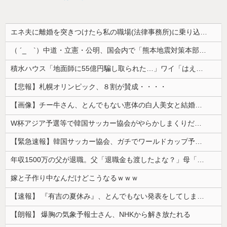
エネ夫に離婚を突きつけたら私の職場(法律事務所)に乗り込んできた 堂々と「離婚の法律相談です。母の薦めでこちらに参りました」と言っているが、...
（ ´_ゝ`）中道・立憲・公明、国会内で「熊本地震対策本部会議」各省庁からヒアリング・現地から意見聴取「パーティション、人手、宿泊施設の不足や、...
積水ハウス「地面師に55億円騙し取られた…」ワイ「はえーかわいそう…会社滅茶苦茶やろなぁ」
【悲報】札幌オリンピック、８割が賛成・・・・
【画像】チー牛さん、とんでもない恵体の白人美女と結婚してしまうｗｗｗｗｗｗｗｗ 【Pickup06072008】
W杯アジア予選等で韓国サッカー協会がやらかしまくりだと発覚、「いきなり共同開催になったしな」と日韓共催の件に言及する声も……
【緊急速報】韓国サッカー協会、ガチでワールドカップ予選での審判への性接待がバレ大炎上大騒ぎに
年収1500万の父が退職。父「退職金も渡したよな？」母「貯金なんてないよー」父「全部なくなったの！？」→予想外の返事に家族騒然となり…
嫁と子作り中なんだけどこうなるｗｗｗ
【速報】 『有吉の夏休み』、とんでもない発表をしてしまう！！！！！
【朗報】 爆胸の気象予報士さん、NHKから解き放たれる