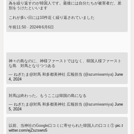
為を繰り返すのが韓国人です。最後には自分たちが被害者だ、差
別をうけたといいます
これが多い日には10件近く繰り返されていました
午前11:50 · 2024年6月6日
神々の島なのに、神様ファーストではなく、韓国人様ファースト
な島 対馬となりつつある
— ねぎたま@対馬 和多都美神社 広報担当 (@azumiwamiya)
June
4, 2024
対馬は終わった。もうここは韓国の島になる
— ねぎたま@対馬 和多都美神社 広報担当 (@azumiwamiya)
June
5, 2024
以前、当神社のGoogle口コミに寄せられた韓国人の口コミ①
pic.t
witter.com/ejZszswro5