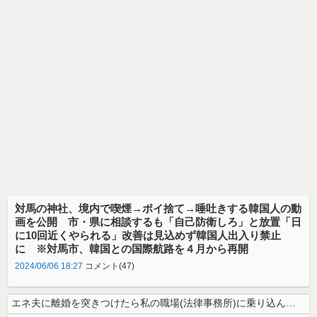
対馬の神社、境内で喫煙→ポイ捨て→唾吐きする韓国人の動
画を公開 市・県に相談するも「自己防衛しろ」と放置「日
に10回近くやられる」改善は見込めず韓国人出入り禁止
に ※対馬市、韓国との国際航路を４月から再開
2024/06/06 18:27
コメント(47)
エネ夫に離婚を突きつけたら私の職場(法律事務所)に乗り込んできた 堂々...