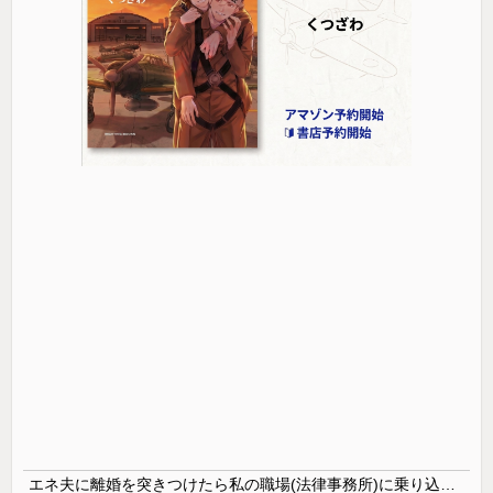
エネ夫に離婚を突きつけたら私の職場(法律事務所)に乗り込んできた 堂々と「離婚の法律相談です。母の薦めでこちらに参りました」と言っているが、...