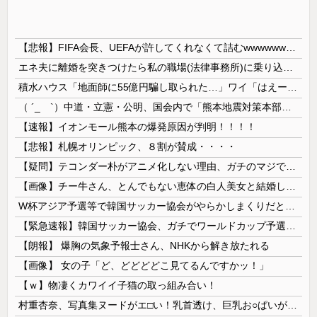
【悲報】FIFA会長、UEFAが許してくれなくて詰むwwwwwwww
エネ夫に離婚を突きつけたら私の職場(法律事務所)に乗り込んできた 堂々と「離婚の法律相談です。母の薦めでこちらに参りました」と言っているが、...
積水ハウス「地面師に55億円騙し取られた…」ワイ「はえーかわいそう…会社滅茶苦茶やろなぁ」
（ ´_ゝ`）中道・立憲・公明、国会内で「熊本地震対策本部会議」各省庁からヒアリング・現地から意見聴取「パーティション、人手、宿泊施設の不足や、...
【速報】イオンモール熊本の爆発原因が判明！！！！
【悲報】札幌オリンピック、８割が賛成・・・・
【疑問】テコンダー朴がアニメ化しない理由、ガチのマジで謎ｗｗｗｗ
【画像】チー牛さん、とんでもない恵体の白人美女と結婚してしまうｗｗｗｗｗｗｗｗ 【Pickup06072008】
W杯アジア予選等で韓国サッカー協会がやらかしまくりだと発覚、「いきなり共同開催になったしな」と日韓共催の件に言及する声も……
【緊急速報】韓国サッカー協会、ガチでワールドカップ予選での審判への性接待がバレ大炎上大騒ぎに
【朗報】 爆胸の気象予報士さん、NHKから解き放たれる
【画像】 女の子「ど、どどどどこ見てるんですかッ！」
【ｗ】物凄くカワイイ子猫の取っ組み合い！
村重杏奈、写真集ヌードがエ□い！乳首透け、巨乳お○ぱいが最高過ぎる！