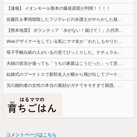
【速報】 イオンモール熊本の爆発原因が判明！！！！
佐藤氏を事情聴取したフジテレビの弁護士がやらかした疑惑が浮上、「これが事実なら全部が怪しすぎるぞ」と前科に衝撃を受ける人が続出
【熊本地震】 ボランティア「水がない！届けて！」八代市市長「自分で取りに行って」
Webデザイナーをしている私にママ友が「わたしもやりたい！」と言い出した。ホームページつくれるのかと聞いたところ...
母子手帳白紙の人がいるの見てびっくりした。ナチュラルな子育てをしているから予防接種は必要ないらしい...
夫婦の状況が違っても「うちの家庭はこうだった」って意識が価値観の根底にあるんだ
結婚式のブーケトスで新郎友人が横から飛び出してブーケを奪い、「欲しい人ー！」と差し出した。しかし誰も手を挙げず…
兄の婚約者の女性の本当の素顔がガチでキモすぎて困惑。最初は....
コメントページはこちら