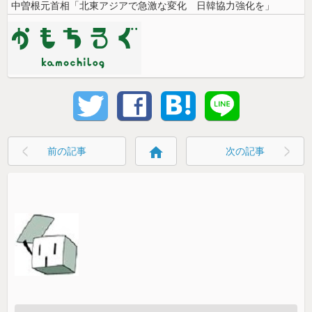
中曽根元首相「北東アジアで急激な変化 日韓協力強化を」
home
前の記事
次の記事