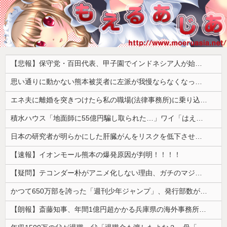
【悲報】保守党・百田代表、甲子園でインドネシア人が始球式登場に怒り「甲子園を政治利用するな！」
思い通りに動かない熊本被災者に左派が我慢ならなくなった模様、避難所で苦しむ被災者に対して……
エネ夫に離婚を突きつけたら私の職場(法律事務所)に乗り込んできた 堂々と「離婚の法律相談です。母の薦めでこちらに参りました」と言っているが、...
積水ハウス「地面師に55億円騙し取られた…」ワイ「はえーかわいそう…会社滅茶苦茶やろなぁ」
日本の研究者が明らかにした肝臓がんをリスクを低下させるために必要な緑茶の量←「そんなに飲めるかよ！」（海外の反応）
【速報】イオンモール熊本の爆発原因が判明！！！！
【疑問】テコンダー朴がアニメ化しない理由、ガチのマジで謎ｗｗｗｗ
かつて650万部を誇った「週刊少年ジャンプ」、発行部数が初の100万部割れ
【朗報】斎藤知事、年間1億円超かかる兵庫県の海外事務所を全廃へ