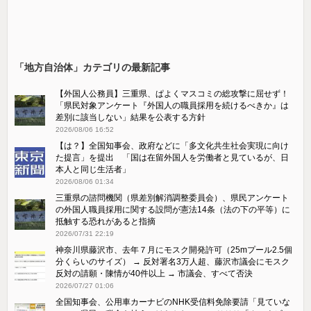
「地方自治体」カテゴリの最新記事
【外国人公務員】三重県、ぱよくマスコミの総攻撃に屈せず！
「県民対象アンケート『外国人の職員採用を続けるべきか』は
差別に該当しない」結果を公表する方針
2026/08/06 16:52
【は？】全国知事会、政府などに「多文化共生社会実現に向け
た提言」を提出 「国は在留外国人を労働者と見ているが、日
本人と同じ生活者」
2026/08/06 01:34
三重県の諮問機関（県差別解消調整委員会）、県民アンケート
の外国人職員採用に関する設問が憲法14条（法の下の平等）に
抵触する恐れがあると指摘
2026/07/31 22:19
神奈川県藤沢市、去年７月にモスク開発許可（25mプール2.5個
分くらいのサイズ） → 反対署名3万人超、藤沢市議会にモスク
反対の請願・陳情が40件以上 → 市議会、すべて否決
2026/07/27 01:06
全国知事会、公用車カーナビのNHK受信料免除要請「見ていな