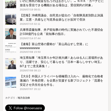
いのに県民の税金を払うのはおかしい」→ ＮＨＫ「カーナビに
放送を受信できる機能がある場合は、受信契約の対象」
2026/07/19 08:01
【悲報】沖縄県議会、自民党が提出の「自衛隊員差別防止決議
案」立憲・共産など与党系会派などが反対で否決
2026/07/15 02:11
兵庫県斎藤知事、井戸前知事の時代に実施されていた不適切会
計338億円を公表「前知事の指示」
2026/07/14 07:44
【速報】富山空港の愛称が「富山高山すし空港」に
wwwwwwwww
2026/07/08 15:50
埼玉県知事「埼玉県５か年計画大綱！あらゆる人に居場所があ
り、活躍でき、安心して暮らせる『日本一暮らしやすい埼玉』
8/7までご意見募集！」
2026/07/08 08:13
【大分】外国人ドライバーを積極受け入れへ 厳格化で合格者
激減の「外免切替」を企業が支援する新プロジェクト「流通を
安定させ共生社会を作る」
2026/07/07 20:12
カテゴリ：
地方自治体