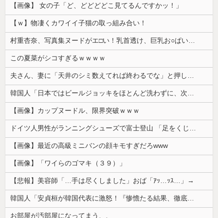
【画像】 女の子「ど、どどどどこ見てるんですかッ！」
【ｗ】物凄くカワイイ子猫の取っ組み合い！
村重杏奈、写真集ヌードがエ□い！乳首透け、巨乳お○ぱいが最高過ぎる！
この夏菜がシコすぎるｗｗｗｗ
夫さん、妻に「天井のシミ数えてれば終わるでな」と押し倒されて性行為 → 凄いことになるｗｗｗｗｗ
韓国人「日本ではビールジョッキをほとんど洗わずに、次の客に出すんだ！ これが証拠の映像だ!!」……あー、なるほどですねー。韓国には「アレ」がないんだ？
【画像】カップヌードル、限界突破ｗｗｗ
ドイツ人男性がランニングシューズで富士登山 「足をくじいて動けない」
【画像】最近の高級ミニバンの顔キモすぎだろwww
【画像】「ワイらのゴマキ（３９）」
【悲報】美容師「…手は尽くしました」おば「ｱｯ…ｯｽ…」→
韓国人「安貞桓が韓国代表に激怒！『惨憺たる結果、徹底的な刷新が必要だ』と監督や協会を痛烈批判」
お部屋が汚部屋になってまう、、