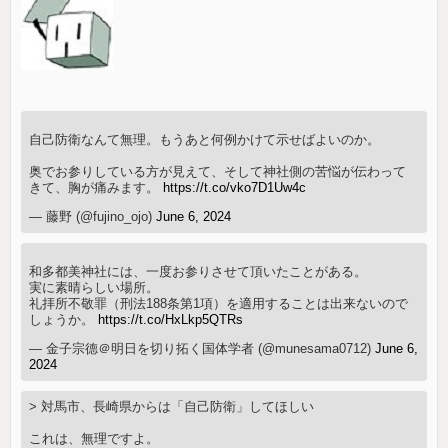
自己防衛なんて無理。もうあと何例かけて示せばよいのか。
奥でお参りしている方が見えて、そして神社側の苦悩が伝わって
きて、胸が痛みます。
https://t.co/vko7D1Uw4c
— 藤野 (@fujino_ojo)
June 6, 2024
和多都美神社には、一度お参りさせて頂いたことがある。
実に素晴らしい場所。
礼拝所不敬罪（刑法188条第1項）を適用することは出来ないので
しょうか。
https://t.co/HxLkp5QTRs
— 金子宗德＠明日を切り拓く国体学者 (@munesama0712)
June 6,
2024
> 対馬市、長崎県からは「自己防衛」してほしい
これは、無理ですよ。