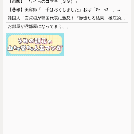
【画像】「ワイらのゴマキ（３９）」
【悲報】美容師「…手は尽くしました」おば「ｱｯ…ｯｽ…」→
韓国人「安貞桓が韓国代表に激怒！『惨憺たる結果、徹底的な刷新が必要だ』と監督や協会を痛烈批判」
お部屋が汚部屋になってまう、、