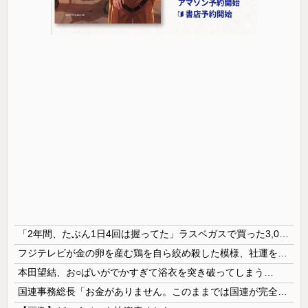
「2年間、たぶん1日4回は握ってた」ラスベガスで買った3,000円のキーホルダーを調べたら
フジテレビが金の卵を産む鶏を自ら絞め殺した模様、社運を賭けたドル箱コンテンツが御蔵入りになってしまい……
本田望結、お○ぱいがでかすぎて浴衣を突き破ってしまう…
国連事務総長「お金がありません。このままでは国連が完全崩壊します。助けて下さい」