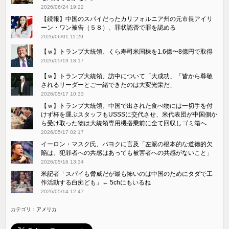
2026/06/24 19:22
【続報】中国のスパイだったカリフォルニア州の元市長アイリ
ーン・ワン被告（５８）、罪状認否で罪を認める
2026/06/01 11:29
【ｗ】トランプ大統領、くら寿司米国株を1.6億〜8億円で取得
2026/05/19 18:17
【ｗ】トランプ大統領、訪中について「大成功」「皆から尊敬
されるリーダーとご一緒できたのは大変光栄だ」
2026/05/17 10:33
【ｗ】トランプ大統領、中国で出された食べ物には一切手を付
けず杯を運ぶスタッフもUSSSに交代させ、米代表団が中国側か
ら受け取った物は大統領専用機搭乗前に全て回収しゴミ箱へ
2026/05/17 02:17
イーロン・マスク氏、パヨクに言及「左派の根本的な道徳的欠
陥は、犯罪者への共感はあっても被害者への共感がないこと」
2026/05/16 13:34
米記者「スパイも脅威だが最も怖いのは中国のためにタダで工
作活動する白痴ども」← 5chにもいるね
2026/05/14 12:47
カテゴリ：
アメリカ