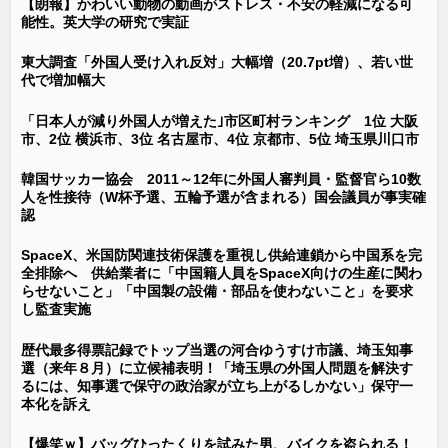
【朗報】かわいい動物の動画がストレス・不安の軽減になる可
能性。英大学の研究で実証
東大調査「外国人受け入れ反対」大幅増（20.7pt増）、若い世
代で増加幅大
「日本人が減り外国人が増えた｣市区町村ランキング 1位 大阪
市、2位 横浜市、3位 名古屋市、4位 京都市、5位 埼玉県川口市
韓国サッカー協会 2011～12年に外国人審判員・監督官ら10数
人を性接待（W杯予選、五輪予選が含まれる）国会議員が事実確
認
SpaceX、米国防関連技術保護を重視し供給連鎖から中国系を完
全排除へ 供給業者に「中国籍人員をSpaceX向けの生産に関わ
らせないこと」「中国製の設備・部品を使わないこと」を要求
し監査実施
歴代最多得票記録でトップ当選の河合ゆうすけ市議、埼玉知事
選（来年８月）に立候補表明！「埼玉県の外国人問題を解決す
るには、知事選で保守の政治家が立ち上がるしかない」保守一
本化を訴え
【爆笑ｗ】バッグひったくりを試みた男、バイクを盗られる！