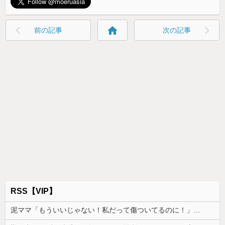
home
前の記事
次の記事
RSS【VIP】
泥ママ「もういいじゃない！私だって傷ついてるのに！」→盗みを責められた泥ママがまさかの被害者アピール。その言い分に周囲から笑いが漏れてしまい…