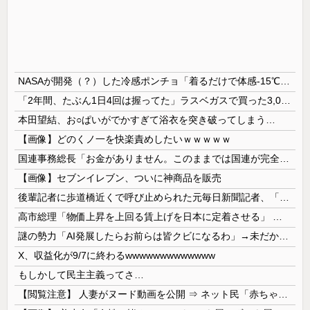
NASAが開発（？）した冷感ポンチョ「着るだけで体感-15℃」←これ
「2年間、たぶん1日4回は握ってた」ラスベガスで買った3,000円のキーホルダーを調べたら
本田望結、お○ぱいがでかすぎて浴衣を突き破ってしまう…
【画像】どのくノ一を快楽責めしたいｗｗｗｗｗ
国連事務総長「お金がありません。このままでは国連が完全崩壊します。助けて下さい」
【画像】セブンイレブン、ついに神商品を販売
後輩記者に歩道橋近くで呼び止められた元毎日新聞記者、「元毎日と名乗ってSNSで活動するな」と要求されてしまい……
高市総理「物価上昇を上回る賃上げを日本に定着させる」 →国家公務員月給3.51％増へ 人事院の勧告を受け
謎の勢力「AI発展したらお前らは皆クビになるわ」→未だかつてAIのせいで失業したG民が0人の理由
X、収益化が9/7に終わるwwwwwwwwwwwww
もしかして民主主義ってさ…
【閲覧注意】 人妻がヌード動画を公開 ⇒ ネット民「赤ちゃんに絶対に母乳を上げないで！」（衝撃動画）