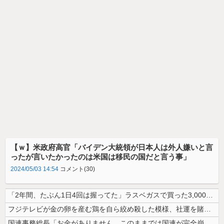
【ｗ】米政府高官「バイデン大統領が日本人は外人嫌いと言
ったが言いたかったのは米国は移民の国だと言う事」
2024/05/03 14:54
コメント(30)
「2年間、たぶん1日4回は握ってた」ラスベガスで買った3,000円のキ...
フジテレビが金の卵を産む鶏を自ら絞め殺した模様、社運を賭けたドル箱コン...
国連事務総長「お金がありません。このままでは国連が完全崩壊します。助け...