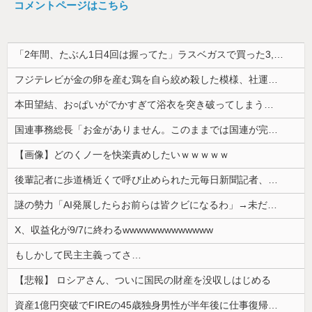
コメントページはこちら
「2年間、たぶん1日4回は握ってた」ラスベガスで買った3,000円のキーホルダーを調べたら
フジテレビが金の卵を産む鶏を自ら絞め殺した模様、社運を賭けたドル箱コンテンツが御蔵入りになってしまい……
本田望結、お○ぱいがでかすぎて浴衣を突き破ってしまう…
国連事務総長「お金がありません。このままでは国連が完全崩壊します。助けて下さい」
【画像】どのくノ一を快楽責めしたいｗｗｗｗｗ
後輩記者に歩道橋近くで呼び止められた元毎日新聞記者、「元毎日と名乗ってSNSで活動するな」と要求されてしまい……
謎の勢力「AI発展したらお前らは皆クビになるわ」→未だかつてAIのせいで失業したG民が0人の理由
X、収益化が9/7に終わるwwwwwwwwwwwww
もしかして民主主義ってさ…
【悲報】 ロシアさん、ついに国民の財産を没収しはじめる
資産1億円突破でFIREの45歳独身男性が半年後に仕事復帰を決意した「1通の通知」