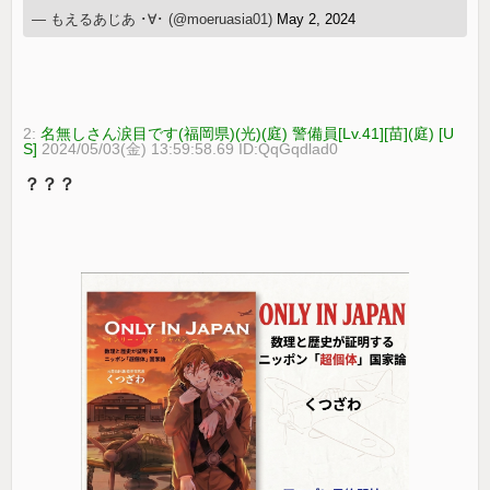
— もえるあじあ ･∀･ (@moeruasia01)
May 2, 2024
2:
名無しさん涙目です(福岡県)(光)(庭) 警備員[Lv.41][苗](庭) [U
S]
2024/05/03(金) 13:59:58.69 ID:QqGqdlad0
？？？