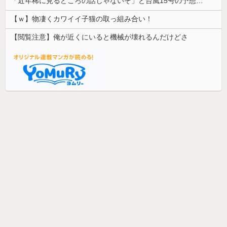
「近年稀に見るどころの話じゃないぞ」と台風15号の予想進路に困惑する人が多数、偏西風が全く通用していないんだけど……
【ｗ】物凄くカワイイ子猫の取っ組み合い！
【閲覧注意】俺が近くにいると機械が壊れるんだけどさ