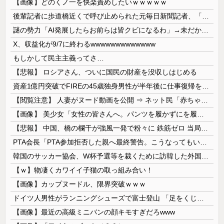
【画像】どのくノ一を快楽責めしたいｗｗｗｗｗ
後輩記者に歩道橋近くで呼び止められた元毎日新聞記者、「元毎日と名乗ってSNSで活動するな」と要求されてしまい……
謎の勢力「AI発展したらお前らは皆クビになるわ」→未だかつてAIのせいで失業したG民が0人の理由
X、収益化が9/7に終わるwwwwwwwwwwwww
もしかして民主主義ってさ…
【悲報】 ロシアさん、ついに国民の財産を没収しはじめる
資産1億円突破でFIREの45歳独身男性が半年後に仕事復帰を決意した「1通の通知」
【閲覧注意】 人妻がヌード動画を公開 ⇒ ネット民「赤ちゃんに絶対に母乳を上げないで！」（衝撃動画）
【画像】 美少女「女性の皆さんへ。パンツを履かずにを履いてみてください」
【悲報】 中国、橋の欄干が強風一発で粉々に 鉄筋ゼロ 当局「接着剤でくっつけただけ」「正常で、品質問題はない」
PTA会長「PTA参加拒否した親へ最終警告。こうなってもいい？」
韓国のサッカー協会、W杯予選等を裁くために訪韓した外国人審判を「性接待」していた……大して強くもないチームが潤沢な予算を持ってりゃそうなるわな
【ｗ】物凄くカワイイ子猫の取っ組み合い！
【画像】カップヌードル、限界突破ｗｗｗ
ドイツ人男性がランニングシューズで富士登山 「足をくじいて動けない」
【画像】最近の高級ミニバンの顔キモすぎだろwww