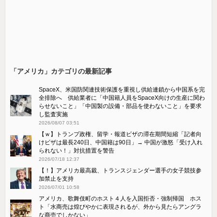
「アメリカ」カテゴリの最新記事
SpaceX、米国防関連技術保護を重視し供給連鎖から中国系を完
全排除へ 供給業者に「中国籍人員をSpaceX向けの生産に関わ
らせないこと」「中国製の設備・部品を使わないこと」を要求
し監査実施
2026/08/07 03:51
【ｗ】トランプ政権、留学・報道ビザの滞在期間短縮「記者向
けビザは最長240日、中国籍は90日」→ 中国が激怒「受け​入れ
られない！」対抗措置を警告
2026/07/18 12:37
【！】アメリカ最高裁、トランスジェンダー選手の女子競技参
加禁止を支持
2026/07/01 10:58
アメリカ、歌舞伎町のホスト４人を入国拒否・強制帰国 ホス
ト「水商売は煌びやかに表現されるが、外から見たらアングラ
な商売でしかない」