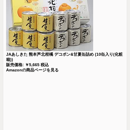
JAあしきた 熊本芦北柑橘 デコポン&甘夏缶詰め (10缶入り(化粧
箱))
販売価格: ￥5,665 税込
Amazonの商品ページを見る