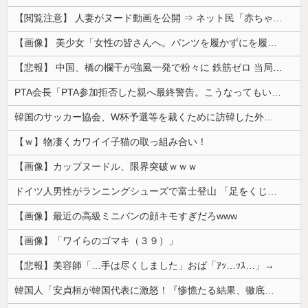
【閲覧注意】 人妻がヌード動画を公開 ⇒ ネット民「赤ちゃんに絶対に母乳を上げないで！」（衝撃動画）
【画像】 美少女「女性の皆さんへ。パンツを履かずにを履いてみてください」
【悲報】 中国、橋の欄干が強風一発で粉々に 鉄筋ゼロ 当局「接着剤でくっつけただけ」「正常で、品質問題はない」
PTA会長「PTA参加拒否した親へ最終警告。こうなってもいい？」
韓国のサッカー協会、W杯予選等を裁くために訪韓した外国人審判を「性接待」していた……大して強くもないチームが潤沢な予算を持ってりゃそうなるわな
【ｗ】物凄くカワイイ子猫の取っ組み合い！
【画像】カップヌードル、限界突破ｗｗｗ
ドイツ人男性がランニングシューズで富士登山 「足をくじいて動けない」
【画像】最近の高級ミニバンの顔キモすぎだろwww
【画像】「ワイらのゴマキ（３９）」
【悲報】美容師「…手は尽くしました」おば「ｱｯ…ｯｽ…」→
韓国人「安貞桓が韓国代表に激怒！『惨憺たる結果、徹底的な刷新が必要だ』と監督や協会を痛烈批判」