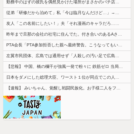
勤務中のはずの彼氏を偶然見かけた場所がまさかのパチ店だった。楽しそうな姿を見た私は思わず固まり…
従弟「研修だから泊めて」私「今は臨月なんだけど…」→断りきれず了承したら、さらに図々しい要求まで飛び出して…
友人「この名前にしたい！」夫「それ漫画のキャラだろ…」→子供の名付けを巡って夫婦が大揉めになり…
昨年まで旦那の会社の社宅に住んでた。付き合いのあるAさんから友達扱いされるのが不愉快で返答がずれてる
PTA会長「PTA参加拒否した親へ最終警告。こうなってもいい？」
左翼市民団体、広島では通用せず「人殺しの汚い足で広島の土を踏むな！」→広島県民「お前らの方が汚いんじゃ！」「ワシらが広島県民じゃ」
【悲報】 中国、橋の欄干が強風一発で粉々に 鉄筋ゼロ 当局「接着剤でくっつけただけ」「正常で、品質問題はない」
日本をダメにした総理大臣、ワースト１位が同点でこの人ｗｗｗｗｗｗ
【速報】 みいちゃん、覚醒し戦闘民族化。お子様二人をフルボッコにしてしまう