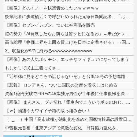
【画像】どのくノ一を快楽責めしたいｗｗｗｗｗ
後輩記者に歩道橋近くで呼び止められた元毎日新聞記者、「元毎日と名乗って...
【画像】セブンイレブン、ついに神商品を販売
謎の勢力「AI発展したらお前らは皆クビになるわ」→未だかつてAIのせい...
高市総理「物価上昇を上回る賃上げを日本に定着させる」 →国家公務員月給...
X、収益化が9/7に終わるwwwwwwwwwwwww
【画像】あの人気ポケモン、エッチなフィギュアになってしまう
もしかして民主主義ってさ…
「近年稀に見るどころの話じゃないぞ」と台風15号の予想進路に困惑する人...
【悲報】 ロシアさん、ついに国民の財産を没収しはじめる
資産1億円突破でFIREの45歳独身男性が半年後に仕事復帰を決意した「...
【画像】 まんさん、ブチ切れ「電車内でこういうポジのおじ、ガチでイラネ...
【ｗ】物凄くカワイイ子猫の取っ組み合い！
（ ´_ゝ`）中国「高市政権が法制化を進めた国家情報局の設置日が7月3...
中曽根元首相「北東アジアで急激な変化 日韓協力強化を」