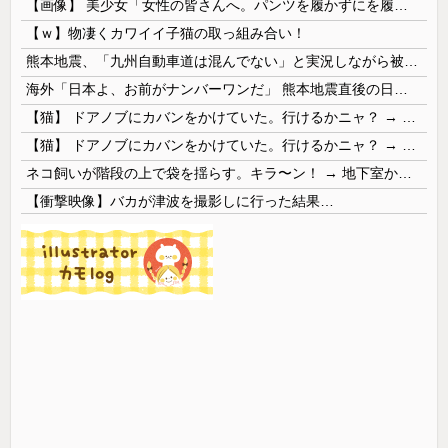
【画像】 美少女「女性の皆さんへ。パンツを履かずにを履いてみてください」
【ｗ】物凄くカワイイ子猫の取っ組み合い！
熊本地震、「九州自動車道は混んでない」と実況しながら被災地へ向かう有名アナなどに批判殺到 全国紙記者「最新の状況をいち早く伝えることは報道機関としての責務」「情報を取り上げることには大きな意義がある」
海外「日本よ、お前がナンバーワンだ」 熊本地震直後の日本の対応のスピードに世界が衝撃
【猫】 ドアノブにカバンをかけていた。行けるかニャ？ → 猫はこうなります…
【猫】 ドアノブにカバンをかけていた。行けるかニャ？ → 猫はこうなります…
ネコ飼いが階段の上で袋を揺らす。キラ〜ン！ → 地下室からヤツが現れる…
【衝撃映像】バカが津波を撮影しに行った結果…