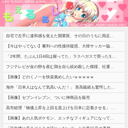
自宅で左手に違和感を覚えた開業医、その日のうちに両足が動かなくなり入院すると……
【今はやってない】審判への性接待疑惑、大韓サッカー協会が声明「現在は一切発生していない」「世界中のサッカー界関係者の皆さんにお詫び」
「2年間、たぶん1日4回は握ってた」ラスベガスで買った3,000円のキーホルダーを調べたら
フジテレビが金の卵を産む鶏を自ら絞め殺した模様、社運を賭けたドル箱コンテンツが御蔵入りになってしまい……
【画像】どのくノ一を快楽責めしたいｗｗｗｗｗ
海外「日本人はなんて気高いんだ！」 英高級紙も驚愕した極限の中の日本人の姿に世界が衝撃
【画像】セブンイレブン、ついに神商品を販売
高市総理「物価上昇を上回る賃上げを日本に定着させる」 →国家公務員月給3.51％増へ 人事院の勧告を受け
【画像】あの人気ポケモン、エッチなフィギュアになってしまう