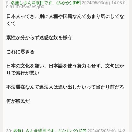
9:
名無しさん＠涙目です。(みかか) [DE]
2024/05/03(金) 14:05:0
0.91 ID:JSm2A9qD0
日本人ってさ、別に人種や国籍なんてあまり気にしてな
くて
素性が分からず迷惑な奴を嫌う
これに尽きる
日本の文化を嫌い、日本語を使う努力もせず、文句ばか
りで素行が悪い
不法滞在なんて違法人は追い出したいって当たり前だろ
何が移民だ
30:
名無しさん＠涙目です。(ジパング) [JP]
2024/05/03(金) 14:2