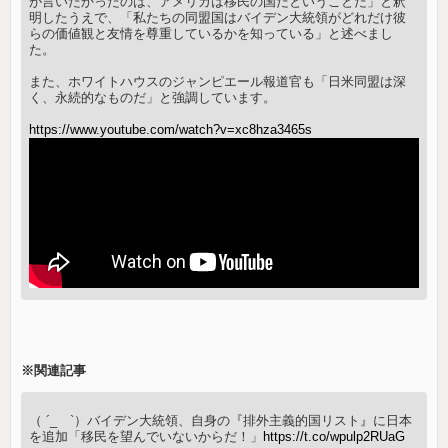
が言いたかったのは、アメリカは移民の国だということだ」と釈
明したうえで、「私たちの同盟国はバイデン大統領がどれだけ彼
らの価値観と友情を尊重しているかを知っている」と述べまし
た。
また、ホワイトハウスのジャンピエール報道官も「日米同盟は深
く、永続的なものだ」と強調しています。
https://www.youtube.com/watch?v=xc8hza3465s
※関連記事
（ ´_ゝ`）バイデン大統領、自身の『排外主義的国リスト』に日本
を追加「移民を望んでいないからだ！」
https://t.co/wpulp2RUaG