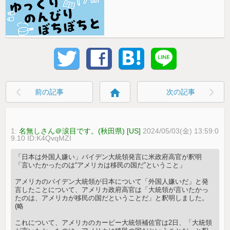
home
前の記事
次の記事
1:
名無しさん＠涙目です。(秋田県) [US]
2024/05/03(金) 13:59:0
9.10 ID:K4QvqMZI
「日本は外国人嫌い」バイデン大統領発言に米政府高官が釈明
「言いたかったのは“アメリカは移民の国だ”ということ」
アメリカのバイデン大統領が日本について「外国人嫌いだ」と発
言したことについて、アメリカ政府高官は「大統領が言いたかっ
たのは、アメリカが移民の国だということだ」と釈明しました。
(略
これについて、アメリカのカービー大統領補佐官は2日、「大統領