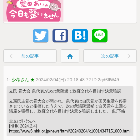
home
前の記事
次の記事
1:
少考さん ★
2024/02/04(日) 20:18:48.72 ID:2qd6flW49
立民 党大会 泉代表が次の衆院選で政権交代を目指す決意強調
立憲民主党の党大会が開かれ、泉代表は自民党が国民生活を停滞
させていると指摘したうえで、次の衆議院選挙で自民党を上回る
議席を獲得し、政権交代を目指す決意を強調しました。 (以下略
全文はﾘﾝｸ先へ
[NHK 2024.2.4]
https://www3.nhk.or.jp/news/html/20240204/k10014347151000.html