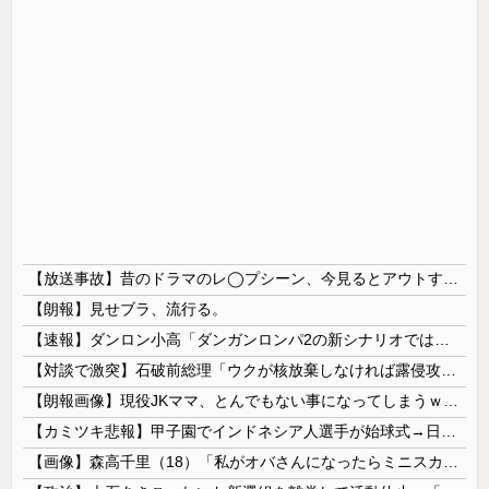
【放送事故】昔のドラマのレ◯プシーン、今見るとアウトすぎる・・・
【朗報】見せブラ、流行る。
【速報】ダンロン小高「ダンガンロンパ2の新シナリオでは、人気キャラも殺していきますw」
【対談で激突】石破前総理「ウクが核放棄しなければ露侵攻なかった」 湯崎前県知事「核抑止はフィクション」
【朗報画像】現役JKママ、とんでもない事になってしまうｗｗｗｗｗｗｗｗｗｗｗｗ 【Pickup07091604】
【カミツキ悲報】甲子園でインドネシア人選手が始球式→日本保守党・百田尚樹代表「甲子園を政治利用するな！」
【画像】森高千里（18）「私がオバさんになったらミニスカートは無理よ」→現在ｗｗｗｗ