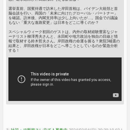
選挙直前、国賓待遇で訪米した岸田首相は、バイデン大統領と首
脳会談を行い、両国の「未来に向けたグローバル・パートナー」
を確認。訪米後、内閣支持率は少し上向いたが…。国会での議論
もない「重大な進路変更」は日本をどこに導くのか？
スペシャルウィーク初回のゲストは、内外の取材経験豊富なジャ
ーナリスト柳澤秀夫さんと、永田町や地方政治を独自の目線と情
報で取材する鈴木哲夫さん。岸田政権の命運を握る？衆院3補選の
結果と、岸田政権が日本をどこへ導こうとしているのか緊急分析
する！