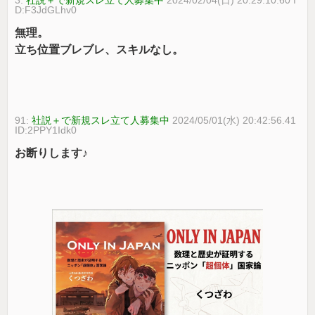
3:
社説＋で新規スレ立て人募集中
2024/02/04(日) 20:29:10.60 I
D:F3JdGLhv0
無理。
立ち位置ブレブレ、スキルなし。
91:
社説＋で新規スレ立て人募集中
2024/05/01(水) 20:42:56.41
ID:2PPY1Idk0
お断りします♪