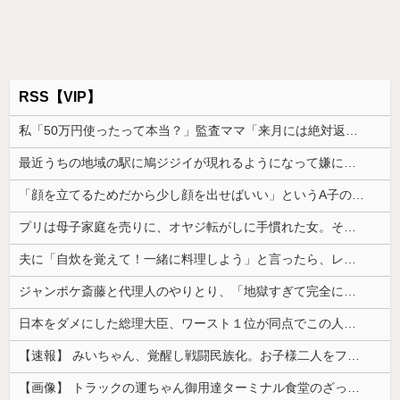
RSS【VIP】
私「50万円使ったって本当？」監査ママ「来月には絶対返すから…」→約束を信じて待った結果、警察に通報することになり…
最近うちの地域の駅に鳩ジジイが現れるようになって嫌になるわ
「顔を立てるためだから少し顔を出せばいい」というA子の考え方に、どうしても納得できなくて…
プリは母子家庭を売りに、オヤジ転がしに手慣れた女。そんな、女に惚れたシタもプリも共に制裁を加えたい
夫に「自炊を覚えて！一緒に料理しよう」と言ったら、レストランの予約をされた。自炊計画は完全に狂って…
ジャンポケ斎藤と代理人のやりとり、「地獄すぎて完全にコントになってる……」と衝撃を受ける人が続出中
日本をダメにした総理大臣、ワースト１位が同点でこの人ｗｗｗｗｗｗ
【速報】 みいちゃん、覚醒し戦闘民族化。お子様二人をフルボッコにしてしまう
【画像】 トラックの運ちゃん御用達ターミナル食堂のざっかけないオムライスｗｗｗｗｗｗｗｗｗｗ