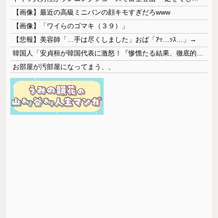
【画像】最近の高級ミニバンの顔キモすぎだろwww
【画像】「ワイらのゴマキ（３９）」
【悲報】美容師「…手は尽くしました」おば「ｱｯ…ｯｽ…」→
韓国人「安貞桓が韓国代表に激怒！『惨憺たる結果、徹底的な刷新が必要だ』と監督や協会を痛烈批判」
お部屋が汚部屋になってまう、、