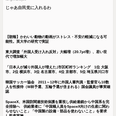
じゃあ自民党に入れるわ
【朗報】かわいい動物の動画がストレス・不安の軽減になる可
能性。英大学の研究で実証
東大調査「外国人受け入れ反対」大幅増（20.7pt増）、若い世
代で増加幅大
「日本人が減り外国人が増えた｣市区町村ランキング 1位 大阪
市、2位 横浜市、3位 名古屋市、4位 京都市、5位 埼玉県川口市
韓国サッカー協会 2011～12年に外国人審判員・監督官ら10数
人を性接待（W杯予選、五輪予選が含まれる）国会議員が事実確
認
SpaceX、米国防関連技術保護を重視し供給連鎖から中国系を完
全排除へ 供給業者に「中国籍人員をSpaceX向けの生産に関わ
らせないこと」「中国製の設備・部品を使わないこと」を要求
し監査実施