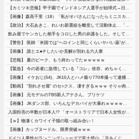
【カミツキ悲報】甲子園でインドネシア人選手が始球式→日本保守党・百田尚樹代表「甲子園を政治利用するな！」
【画像】森高千里（18）「私がオバさんになったらミニスカートは無理よ」→現在ｗｗｗｗ
【政治】大石あきこ、れいわ新選組を離党して活動休止…「スジは通します」とは何だったのか
飲み屋でケンカした相手をコロした男の弁護をした。そして数年後、因果応報を思わせる出来事が…
【警告】 医師「米国では”ヘロインと同じくらいヤバい薬”が日本では平気で処方されてる」
【画像】 誰とエ●チしたいか見解が別れる六人衆
【悲報】 夏のピーク、もう終わってたｗｗｗｗｗ
【緊急】 今の若者に急増している『コレ』依存、めちゃくちゃ深刻な模様w w w w w w w w w w
【画像】 イケおじ(54)、JK10人とハメ撮り770本撮って逮捕ｗｗｗｗｗｗｗ
【動画】 ”別れさせ屋” のセ○クス、凄すぎるｗｗｗ そりゃ肉便器に堕ちるわｗｗｗ
【画像】 元モデルのTBS新人アナさん、プリケツ
【画像】 JKダンス部、いろんなデカパイが大暴れｗｗｗｗｗｗｗ
入国拒否の半数が日本人!? 「オーストラリアで日本人女性が売春」
【ｗ】物凄くカワイイ子猫の取っ組み合い！
【画像】カップヌードル、限界突破ｗｗｗ
ドイツ人男性がランニングシューズで富士登山 「足をくじいて動けない」