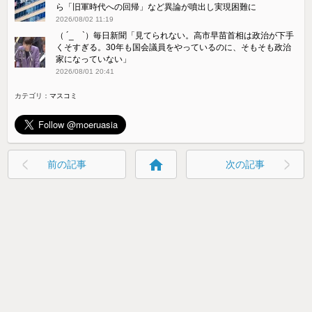
ら「旧軍時代への回帰」など異論が噴出し実現困難に
2026/08/02 11:19
（ ´_ゝ`）毎日新聞「見てられない。高市早苗首相は政治が下手
くそすぎる。30年も国会議員をやっているのに、そもそも政治
家になっていない」
2026/08/01 20:41
カテゴリ：
マスコミ
home
前の記事
次の記事