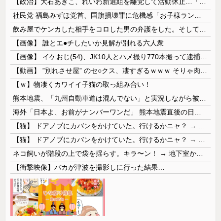
【政治】大石あきこ、れいわ新選組を離党して活動休止…「スジは通します」とは何だったのか
社民党 福島みずほ党首、国旗損壊罪に危機感「お子様ランチの日の丸は折っても破っても処罰されない、 どうでしょう。本当にそうなのか」
飲み屋でケンカした相手をコロした男の弁護をした。そして数年後、因果応報を思わせる出来事が…
【画像】 誰とエ●チしたいか見解が別れる六人衆
【画像】 イケおじ(54)、JK10人とハメ撮り770本撮って逮捕ｗｗｗｗｗｗｗ
【動画】 ”別れさせ屋” のセ○クス、凄すぎるｗｗｗ そりゃ肉便器に堕ちるわｗｗｗ
【ｗ】物凄くカワイイ子猫の取っ組み合い！
熊本地震、「九州自動車道は混んでない」と実況しながら被災地へ向かう有名アナなどに批判殺到 全国紙記者「最新の状況をいち早く伝えることは報道機関としての責務」「情報を取り上げることには大きな意義がある」
海外「日本よ、お前がナンバーワンだ」 熊本地震直後の日本の対応のスピードに世界が衝撃
【猫】 ドアノブにカバンをかけていた。行けるかニャ？ → 猫はこうなります…
【猫】 ドアノブにカバンをかけていた。行けるかニャ？ → 猫はこうなります…
ネコ飼いが階段の上で袋を揺らす。キラ〜ン！ → 地下室からヤツが現れる…
【衝撃映像】バカが津波を撮影しに行った結果…