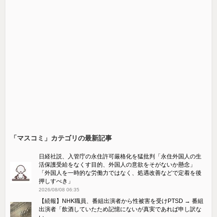
「マスコミ」カテゴリの最新記事
日経社説、入管庁の永住許可厳格化を猛批判「永住外国人の生
活保護受給をなくす目的、外国人の意欲をそがないか懸念」
「外国人を一時的な労働力ではなく、処遇改善などで定着を後
押しすべき」
2026/08/08 06:35
【続報】NHK職員、番組出演者から性被害を受けPTSD → 番組
出演者「飲酒していたため記憶にないが真実であれば申し訳な