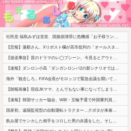
社民党 福島みずほ党首、国旗損壊罪に危機感「お子様ランチの日の丸は折っても破っても処罰されない、 どうでしょう。本当にそうなのか」
【悲報】蓮舫さん、Xリポスト欄が高市批判の「オールスター状態」で埋め尽くされているとネットで話題に → ………
【放送事故】昔のドラマのレ◯プシーン、今見るとアウトすぎる・・・
【速報】ダンロン小高「ダンガンロンパ2の新シナリオでは、人気キャラも殺していきますw」
海外「観念しろ」FIFA会長がモロッコで緊急会議を開いて海外大騒ぎ！（海外の反応）
【朗報画像】現役JKママ、とんでもない事になってしまうｗｗｗｗｗｗｗｗｗｗｗｗ 【Pickup07091604】
【速報】韓国サッカー協会、W杯・五輪予選で外国審判員や監督官を性接待！！！！
国産初、遠隔監視型の自動運転トラクター…クボタが来春に発売！
飲み屋でケンカした相手をコロした男の弁護をした。そして数年後、因果応報を思わせる出来事が…