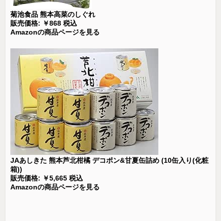
菊池食品 熊本高菜のしぐれ
販売価格: ￥868 税込
Amazonの商品ページを見る
JAあしきた 熊本芦北柑橘 デコポン&甘夏缶詰め (10缶入り(化粧
箱))
販売価格: ￥5,665 税込
Amazonの商品ページを見る