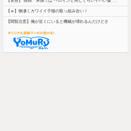
【警告】 医師「米国では”ヘロインと同じくらいヤバい薬”が日本では平気で処方されてる」
【ｗ】物凄くカワイイ子猫の取っ組み合い！
【閲覧注意】俺が近くにいると機械が壊れるんだけどさ