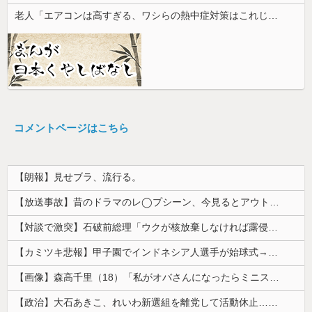
老人「エアコンは高すぎる、ワシらの熱中症対策はこれじゃよ」
コメントページはこちら
【朗報】見せブラ、流行る。
【放送事故】昔のドラマのレ◯プシーン、今見るとアウトすぎる・・・
【対談で激突】石破前総理「ウクが核放棄しなければ露侵攻なかった」 湯崎前県知事「核抑止はフィクション」
【カミツキ悲報】甲子園でインドネシア人選手が始球式→日本保守党・百田尚樹代表「甲子園を政治利用するな！」
【画像】森高千里（18）「私がオバさんになったらミニスカートは無理よ」→現在ｗｗｗｗ
【政治】大石あきこ、れいわ新選組を離党して活動休止…「スジは通します」とは何だったのか