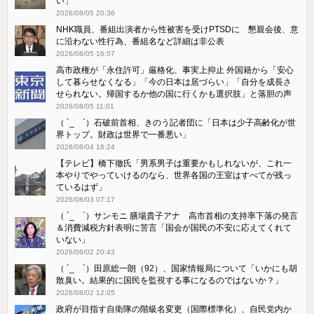
い」
2026/08/05 20:36
NHK職員、番組出演者から性被害を受けPTSDに 懇親会後、意
に沿わない性行為、番組名など詳細は非公表
2026/08/05 16:57
高市政権が「永住許可」厳格化、事実上抑止 外国籍から「安心
して暮らせなくなる」「今の日本は居づらい」「自分を成長さ
せられない。帰国するか他の国に行くかも選択肢」と落胆の声
2026/08/05 11:01
（ ´_ゝ`）石破前首相、きのう記者団に「日本は少子高齢化が世
界トップ。財政は世界で一番悪い」
2026/08/04 16:24
【テレビ】橋下徹氏「男系男子は重要かもしれないが、これ一
本やりでやっていけるのなら、世界各国の王室はすべてが残っ
ているはず」
2026/08/03 07:17
（ ´_ゝ`）サンモニ 膳場貴子アナ 高市首相の支持率下落の発言
＆消費減税方針表明に苦言「国会が国民の不安に応えてくれて
いない」
2026/08/02 20:43
（ ´_ゝ`）田原総一朗（92）、国家情報局について「いかにも胡
散臭い。結果的に国民を監視する事になるのではないか？」
2026/08/02 12:05
政府が目指す自衛隊の階級名変更（国際標準化）、自民党内か