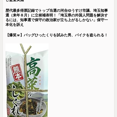
歴代最多得票記録でトップ当選の河合ゆうすけ市議、埼玉知事
選（来年８月）に立候補表明！「埼玉県の外国人問題を解決す
るには、知事選で保守の政治家が立ち上がるしかない」保守一
本化を訴え
【爆笑ｗ】バッグひったくりを試みた男、バイクを盗られる！