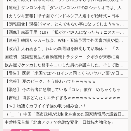
【速報】ダンロン小高「ダンガンロンパ2の新シナリオでは、人気キャラも殺...
【カミツキ悲報】甲子園でインドネシア人選手が始球式→日本保守党・百田尚...
【朗報画像】現役JKママ、とんでもない事になってしまうｗｗｗｗｗｗｗｗ...
【画像】森高千里（18）「私がオバさんになったらミニスカートは無理よ」...
【速報】韓国サッカー協会、W杯・五輪予選で外国審判員や監督官を性接待！...
【政治】大石あきこ、れいわ新選組を離党して活動休止…「スジは通します」...
国産初、遠隔監視型の自動運転トラクター…クボタが来春に発売！
飲み屋でケンカした相手をコロした男の弁護をした。そして数年後、因果応報...
【警告】 医師「米国では”ヘロインと同じくらいヤバい薬”が日本では平気...
【悲報】 夏のピーク、もう終わってたｗｗｗｗｗ
【緊急】 今の若者に急増している『コレ』依存、めちゃくちゃ深刻な模様w...
【吉報】 博多どんたくエチすぎるｗｗｗｗｗｗｗｗｗｗｗｗｗｗｗ
【ｗ】物凄くカワイイ子猫の取っ組み合い！
（ ´_ゝ`）中国「高市政権が法制化を進めた国家情報局の設置日が7月3...
中曽根元首相「北東アジアで急激な変化 日韓協力強化を」