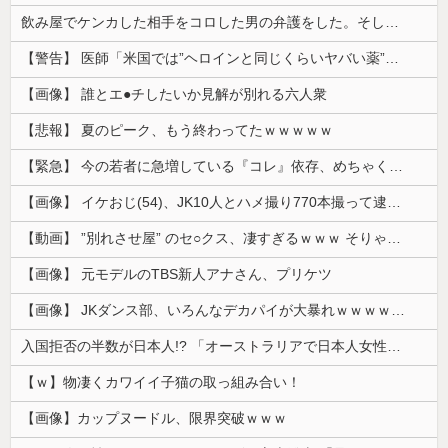
飲み屋でケンカした相手をコロした男の弁護をした。そして数年後、因果応報を思わせる出来事が…
【警告】 医師「米国では”ヘロインと同じくらいヤバい薬”が日本では平気で処方されてる」
【画像】 誰とエ●チしたいか見解が別れる六人衆
【悲報】 夏のピーク、もう終わってたｗｗｗｗｗ
【緊急】 今の若者に急増している『コレ』依存、めちゃくちゃ深刻な模様w w w w w w w w w w
【画像】 イケおじ(54)、JK10人とハメ撮り770本撮って逮捕ｗｗｗｗｗｗｗ
【動画】 ”別れさせ屋” のセ○クス、凄すぎるｗｗｗ そりゃ肉便器に堕ちるわｗｗｗ
【画像】 元モデルのTBS新人アナさん、プリケツ
【画像】 JKダンス部、いろんなデカパイが大暴れｗｗｗｗｗｗｗ
入国拒否の半数が日本人!? 「オーストラリアで日本人女性が売春」
【ｗ】物凄くカワイイ子猫の取っ組み合い！
【画像】カップヌードル、限界突破ｗｗｗ