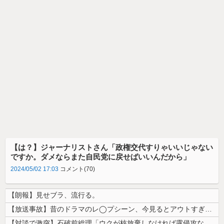
【は？】ジャーナリストさん「政権交代すりゃいいじゃない
ですか。ダメならまた自民党に戻せばいいんだから」
2024/05/02 17:03
コメント(70)
【朗報】見せブラ、流行る。
【放送事故】昔のドラマのレ◯プシーン、今見るとアウトすぎる・・・
【対談で激突】石破前総理「ウクが核放棄しなければ露侵攻なかった」 湯崎...