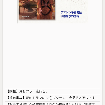
【朗報】見せブラ、流行る。
【放送事故】昔のドラマのレ◯プシーン、今見るとアウトすぎる・・・
【対談で激突】石破前総理「ウクが核放棄しなければ露侵攻なかった」 湯崎前県知事「核抑止はフィクション」