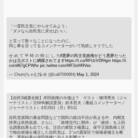
「一度民主党にやらせてみよう」
「ダメなら自民党に戻せばいい」
と言って散々なことになったのに、
同じ事を言ってるコメンテーターがいて気絶しそうでした
せ め て 平 時 の 時 に し ろ
#悪夢の民主党政権がどう悪夢だった
かは元ポストに網羅されてます
https://t.co/RFUzVDfHgm
https://t.
co/o867gCPWhx
pic.twitter.com/MF2stHRVes
— Chum(ちゃむ)🪿🌼 (@ca970008f4)
May 1, 2024
【自民3補選全敗】岸田政権の今後は？ ゲスト：柳澤秀夫（ジャ
ーナリスト／元NHK解説委員）鈴木哲夫（番組コメンテーター／
ジャーナリスト）4月29日（月）BS11
自民党派閥の裏金問題などで国民の政治不信が高まる中、内閣支
持率は依然低迷。さらに、「政権交代に期待」が「維持」を上回
る調査結果も出ている。注目の衆院３補選は、保守王国島根１区
で独自候補を擁立した自民党は、2つの選挙区で候補者擁立を断
念。選挙結果が岸田政権に与える影響は？