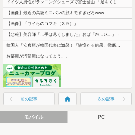
ドイツ人男性がランニングシューズで富士登山 「足をくじいて動けない」
【画像】最近の高級ミニバンの顔キモすぎだろwww
【画像】「ワイらのゴマキ（３９）」
【悲報】美容師「…手は尽くしました」おば「ｱｯ…ｯｽ…」→
韓国人「安貞桓が韓国代表に激怒！『惨憺たる結果、徹底的な刷新が必要だ』と監督や協会を痛烈批判」
お部屋が汚部屋になってまう、、
home
前の記事
次の記事
モバイル
PC