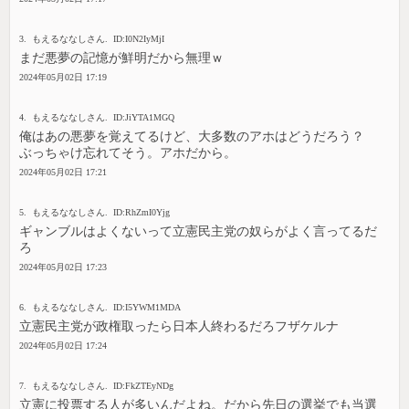
3. もえるななしさん. ID:I0N2IyMjI
まだ悪夢の記憶が鮮明だから無理ｗ
2024年05月02日 17:19
4. もえるななしさん. ID:JiYTA1MGQ
俺はあの悪夢を覚えてるけど、大多数のアホはどうだろう？
ぶっちゃけ忘れてそう。アホだから。
2024年05月02日 17:21
5. もえるななしさん. ID:RhZmI0Yjg
ギャンブルはよくないって立憲民主党の奴らがよく言ってるだ
ろ
2024年05月02日 17:23
6. もえるななしさん. ID:I5YWM1MDA
立憲民主党が政権取ったら日本人終わるだろフザケルナ
2024年05月02日 17:24
7. もえるななしさん. ID:FkZTEyNDg
立憲に投票する人が多いんだよね。だから先日の選挙でも当選