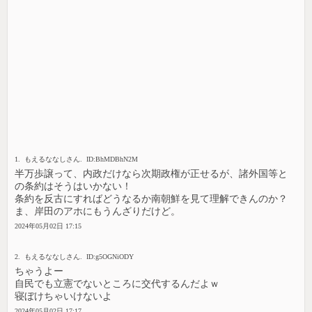
1. もえるななしさん. ID:BhMDBhN2M
半万歩譲って、内政だけなら次期政権が正せるが、諸外国等と
の条約はそうはいかない！
条約を反古にすればどうなるか南朝鮮を見て理解できんのか？
ま、岸田のアホにもうんざりだけど。
2024年05月02日 17:15
2. もえるななしさん. ID:g5OGNiODY
ちゃうよー
自民でも立憲でないところに交代するんだよｗ
寝ぼけちゃいけないよ
2024年05月02日 17:17