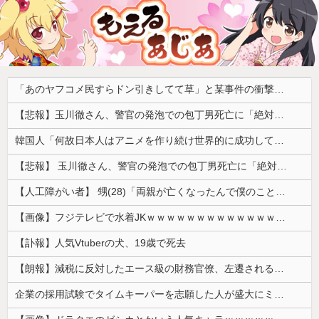
「あのヤフコメ民すらドン引きしてて草」と某事件の衝撃的な公判が話題に、なんか変な力が働いてんのかってくらい……
【悲報】玉川徹さん、警官の発泡での包丁男死亡に「絶対に死刑にならない罪なのに警察が死刑にした！」 → 元警官のマジレスがコチラ → ………
韓国人「何故日本人はアニメを作り続け世界的に成功しているのか？その驚異の制作体制に韓国人が驚愕！」→「条件がそんなに揃っていたなんて‥」
【悲報】 玉川徹さん、警官の発泡での包丁男死亡に「絶対に死刑にならない罪なのに警察が死刑にした！」 → 元警官のマジレスがコチラ → ………
【人工障がい者】 甥(28)「両親が亡くなったんで僕のこと引き取ってほしいんですけど！」なんでいい年したヒキニートを引き取らなきゃいけないんだ...
【画像】フジテレビで水着JKｗｗｗｗｗｗｗｗｗｗｗｗｗｗｗｗ
【訃報】人気Vtuberの犬、19歳で死去
【朗報】減税に反対したエース級の財務官僚、左遷されるｗｗｗｗｗｗ
企業の採用試験でタイムキーパーを志願した人が盛大にミス、グループは険悪になりタイムアップとなったが……