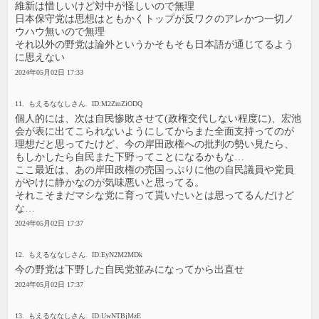
維新は惜しいけど対中が怪しいので無理
日本保守党は思想はともかくトップが反ワクのアレかつ一切ノ
ウハウ無いので無理
それ以外の野党は論外というかそもそも日本語が通じてるよう
に思えない
2024年05月02日 17:33
11. もえるななしさん. ID:M2ZmZiODQ
個人的には、次は自民惨敗させて(政権交代しない程度に)、宏池
会が表に出てこられないようにしてからまた全面支持ってのが
理想だと思ってたけど、今の岸田政権への批判の勢い見たら、
もしかしたら自民また下野ってことになるかもな…
ここ最近は、あの岸田政権の売国っぷりに他の自民議員や党員
がやけに静かなのが気味悪いと思ってる。
それこそまだマシな党に育って貰いたいとは思ってるんだけど
な…
2024年05月02日 17:37
12. もえるななしさん. ID:EyN2M2MDk
今の野党は下野した自民党並みになってから出直せ
2024年05月02日 17:37
13. もえるななしさん. ID:UwNTBjMzE