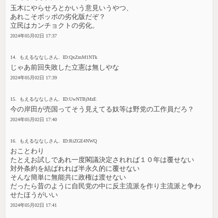
玉木にやらせろとかいう意見いうやつ、
あれこそポッポの劣化版だぞ？
立民はカンチョクトの劣化。
2024年05月02日 17:37
14. もえるななしさん. ID:QxZmM1NTk
じゃあ前回失敗した立憲は無しやな
2024年05月02日 17:39
15. もえるななしさん. ID:UwNTBjMzE
今の岸田が売国ってそう見えてる奴等は野党の工作員だろ？
2024年05月02日 17:40
16. もえるななしさん. ID:RiZGE4NWQ
おことわり
たとえお試しであれ一度閣議決定されれば１０年は覆せない
対外条約を結ばれれば半永久的に覆せない
そんな簡単に無能共に政権は渡せない
だったら昔のように自民党の中に反主流派を作り主流派と争わ
せたほうがいい
2024年05月02日 17:41