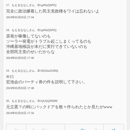
17. もえるななしさん. ID:g4NzZjMTQ
完全に政治膠着した民主党政権をワイは忘れないよ
2024年05月02日 17:44
18. もえるななしさん. ID:g4NzZjMTQ
原発が稼働してないのも
ソーラー発電がトラブル起こしまくってるのも
沖縄基地移設が未だに実行できていないのも
全部民主党のせいだからな
2024年05月02日 17:46
19. もえるななしさん. ID:M2ZmZiODQ
※15
宏池会のパーティ券の件を説明して下さい。
2024年05月02日 17:48
20. もえるななしさん. ID:Q1ZjQ3NDM
元立憲？の時にバックドアを散々作られたとか見たがwww
2024年05月02日 17:56