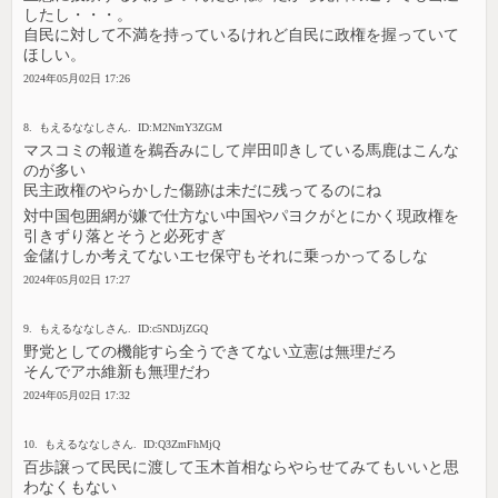
したし・・・。
自民に対して不満を持っているけれど自民に政権を握っていて
ほしい。
2024年05月02日 17:26
8. もえるななしさん. ID:M2NmY3ZGM
マスコミの報道を鵜呑みにして岸田叩きしている馬鹿はこんな
のが多い
民主政権のやらかした傷跡は未だに残ってるのにね
対中国包囲網が嫌で仕方ない中国やパヨクがとにかく現政権を
引きずり落とそうと必死すぎ
金儲けしか考えてないエセ保守もそれに乗っかってるしな
2024年05月02日 17:27
9. もえるななしさん. ID:c5NDJjZGQ
野党としての機能すら全うできてない立憲は無理だろ
そんでアホ維新も無理だわ
2024年05月02日 17:32
10. もえるななしさん. ID:Q3ZmFhMjQ
百歩譲って民民に渡して玉木首相ならやらせてみてもいいと思
わなくもない